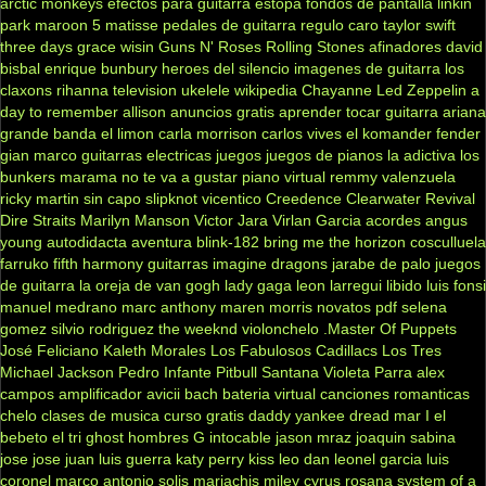
arctic monkeys
efectos para guitarra
estopa
fondos de pantalla
linkin
park
maroon 5
matisse
pedales de guitarra
regulo caro
taylor swift
three days grace
wisin
Guns N' Roses
Rolling Stones
afinadores
david
bisbal
enrique bunbury
heroes del silencio
imagenes de guitarra
los
claxons
rihanna
television
ukelele
wikipedia
Chayanne
Led Zeppelin
a
day to remember
allison
anuncios gratis
aprender tocar guitarra
ariana
grande
banda el limon
carla morrison
carlos vives
el komander
fender
gian marco
guitarras electricas
juegos
juegos de pianos
la adictiva
los
bunkers
marama
no te va a gustar
piano virtual
remmy valenzuela
ricky martin
sin capo
slipknot
vicentico
Creedence Clearwater Revival
Dire Straits
Marilyn Manson
Victor Jara
Virlan Garcia
acordes
angus
young
autodidacta
aventura
blink-182
bring me the horizon
cosculluela
farruko
fifth harmony
guitarras
imagine dragons
jarabe de palo
juegos
de guitarra
la oreja de van gogh
lady gaga
leon larregui
libido
luis fonsi
manuel medrano
marc anthony
maren morris
novatos
pdf
selena
gomez
silvio rodriguez
the weeknd
violonchelo
.Master Of Puppets
José Feliciano
Kaleth Morales
Los Fabulosos Cadillacs
Los Tres
Michael Jackson
Pedro Infante
Pitbull
Santana
Violeta Parra
alex
campos
amplificador
avicii
bach
bateria virtual
canciones romanticas
chelo
clases de musica
curso gratis
daddy yankee
dread mar I
el
bebeto
el tri
ghost
hombres G
intocable
jason mraz
joaquin sabina
jose jose
juan luis guerra
katy perry
kiss
leo dan
leonel garcia
luis
coronel
marco antonio solis
mariachis
miley cyrus
rosana
system of a