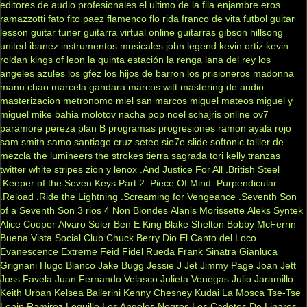
editores de audio profesionales
el ultimo de la fila
enjambre
eros
ramazzotti
fato
fito paez
flamenco
flo rida
franco de vita
futbol
guitar
lesson
guitar tuner
guitarra virtual online
guitarras gibson
hillsong
united
ibanez
instrumentos musicales
john legend
kevin ortiz
kevin
roldan
kings of leon
la quinta estación
la renga
lana del rey
los
angeles azules
los gfez
los hijos de barron
los prisioneros
madonna
manu chao
marcela gandara
marcos witt
mastering de audio
masterizacion
metronomo
miel san marcos
miguel mateos
miguel y
miguel
mike bahia
molotov
nacha pop
noel schajris
online
ov7
paramore
pereza
plan B
programas
progresiones
ramon ayala
rojo
sam smith
samo
santiago cruz
seteo
sie7e
slide
softonic
talller de
mezcla
the lumineers
the strokes
tierra sagrada
tori kelly
tranzas
twitter
white stripes
zion y lenox
.And Justice For All
.British Steel
.Keeper of the Seven Keys Part 2
.Piece Of Mind
.Purpendicular
.Reload
.Ride the Lightning
.Screaming for Vengeance
.Seventh Son
of a Seventh Son
3 rios
4 Non Blondes
Alanis Morissette
Aleks Syntek
Alice Cooper
Alvaro Soler
Ben E King
Blake Shelton
Bobby McFerrin
Buena Vista Social Club
Chuck Berry
Dio
El Canto del Loco
Evanescence
Extreme
Feid
Fidel Rueda
Frank Sinatra
Gianluca
Grignani
Hugo Blanco
Jake Bugg
Jessie J
Jet
Jimmy Page
Joan Jett
Joss Favela
Juan Fernando Velasco
Julieta Venegas
Julio Jaramillo
Keith Urban
Kelsea Ballerini
Kenny Chesney
Kudai
La Mosca Tse-Tse
Lenin Ramirez
Loquillo
Los Angeles Negros
Los Cadetes De Linares