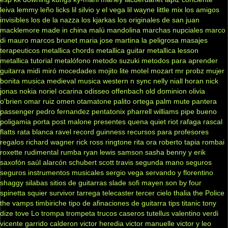
leiva
lemmy
leño
licks
lil silvio y el vega
lil wayne
little mix
los amigos
invisibles
los de la nazza
los kjarkas
los originales de san juan
macklemore
made in china
malú
mandolina
marchas nupciales
marco
di mauro
marcos brunet
maria jose
martina la peligrosa
masajes
terapeuticos
metallica chords
metallica guitar
metallica lesson
metallica tutorial
metalófono
metodo suzuki
metodos para aprender
guitarra
midi
miró
mocedades
mojito lite
motel
mozart
mr probz
mujer
bonita
musica medieval
musica western
n sync
nelly
niall horan
nick
jonas
nokia
noriel
ocarina
odisseo
offenbach
old dominion
olivia
o'brien
omar ruiz
omen
otamatone
palito ortega
palm mute
pantera
passenger
pedro fernandez
pentatonix
pharrell williams
pipe bueno
poligamia
porta
post malone
presentes
quena
quiet riot
rafaga
rascal
flatts
rata blanca
ravel
record guinness
recursos para profesores
regalos
richard wagner
rick ross
ringtone
rita ora
roberto tapia
rombai
roxette
rudimental
rumba
ryan lewis
samson
sasha benny y erik
saxofón
saúl alarcón
schubert
scott travis
segunda mano
seguros
seguros instrumentos musicales
sergio vega
servando y florentino
shaggy
silabas
sitios de guitarras
slade
sofi mayen
son by four
spinetta
squier
survivor
tarrega
telecaster
tercer cielo
thalia
the Police
the vamps
timbiriche
tipo de afinaciones de guitarra
tips
titanic
tony
dize
tove Lo
trompa
trompeta
trucos caseros
tutellus
valentino
verdi
vicente garrido calderon
victor heredia
victor manuelle
victor y leo