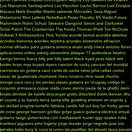
Los Manseros Santiagueños
Los Panchos
Lucho Barrios
Luis Enrique
Macaco
Mark Knopfler
Martín valverde
Mercedes Sosa
Miguel
Matamoros
Mon Laferte
Nickelback
Pixies
Placebo
R5
Radio Futura
Rammstein
Robin Schulz
Silvestre Dangond
Simon and Garfunkel
Snow Patrol
The Cranberries
The Kooks
Thomas Rhett
Tim McGraw
Volbeat
X Ambassadors
Ylvis
Yuridia
acorde bemol
acordes abiertos
acordes menores
acordes septima
acordes sostenidos
afinacion
normal
afinador para guitarra
america
anahi
andy rivera
antonio flores
aplicaciones online
asking alexandria
attaque 77
audioslave
beatriz
luengo
benny ibarra
billy joel
billy talent
black eyed peas
black veil
brides
brian may
bryant myers
cancion de rocky
cancion del mundial
canciones en guitarra
caos
cartel de santa
celso piña
celtas cortos
cesar de guatemala
chamamé
chico novarro
chris isaak
chucho
monge
ciara
ciro y los persas
clases guitarra en Uruguay
codigo fn
conjunto primavera
coque malla
cover
danna paola
de la ghetto
demi
lovato
denisse de kalafe
descargas gratis
disturbed
duelo
duncan dhu
el coyote y su banda tierra santa
ellie goulding
eminem
en espiritu y
en verdad
enigma norteño
fabiana cantilo
fall out boy
fun
funky
gente
de zona
george harrison
gorillaz
gotye
guaco
guitarra electrica virtual
guitarra tango
guitarraviva.com
hoobastank
hozier
iggy azalea
india
martinez
jaguares
john fogerty
jorge drexler
jorge negrete
jose luis
perales
koko
korg
la cuca
la union
las pastillas del abuelo
laura pausini