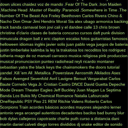
down
ulices chaidez
voz de mando
.Fear Of The Dark
.Iron Maiden
.Machine Head
.Master of Reality
.Paranoid
.Somewhere in Time
.The
Number Of The Beast
Ace Freley
Beethoven
Carlos Rivera
Chino &
Nacho
Don Omar
Jimi Hendrix
Morat
Sia
alex ubago
armonica
backing
track
banda carnaval
bon jovi
cali y el dandee
calle 13
chris brown
christine d'clario
clases de bateria
concurso
cursos
daft punk
division
minuscula
dragon ball z
eric clapton
escalas
fotos
guitarristas famosos
helloween
idiomas
inglés
javier solis
juan pablo vega
juegos de bateria
justin timberlake
kalimba
la ley
la trakalosa
los recoditos
los rodriguez
lutheria
mago de oz
manuel carrasco
musica religiosa
pink
produccion
musical
pronunciacion
punteo
radiohead
reyli
ricardo montaner
sebastian yatra
the black keys
the chainsmokers
the doors
tutorial
yandel
.Kill 'em All
.Metallica
.Powerslave
Aerosmith
Alkilados
Ases
Falsos
Avenged Sevenfold
Avril Lavigne
Bersuit Vergarabat
Carlos
Baute
Cornelio Vega Jr.
Cristian Castro
DNCE
David Guetta
Depeche
Mode
Dream Theater
Eagles
Jeff Buckley
Juan Magan
La Septima
Banda
Los Bukis
My Chemical Romance
Natalia Lafourcade
OneRepublic
PSY
Piso 21
REM
Ritchie Valens
Roberto Carlos
Scorpions
Train
acordes básicos
acordes mayores
alejandro lerner
antonio vega
arcangel
autenticos decadentes
bacilos
bad bunny
blur
bob dylan
callejeros
capotraste
charlie puth
curso a distancia
dani
martin
daniel calveti
diego torres
divididos
dj snake
editor de sonido