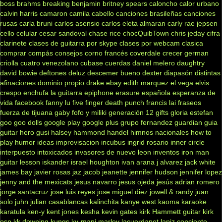
boss
brahms
breaking benjamin
britney spears
caloncho
calor urbano
calvin harris
camaron
camila cabello
canciones brasileñas
canciones
rusas
carla bruni
carlos asensio
carlos eleta almaran
carly rae jepsen
cello
celular
cesar sandoval
chase rice
chocQuibTown
chris jeday
cifra
clarinete
clases de guitarra por skype
clases por webcam
clasica
comprar
compás
consejos
corno francés
coverdale
crecer german
criolla
cuatro venezolano
cubase
cuerdas
daniel melero
daughtry
david bowie
deftones
deluz
descemer bueno
dexter
diapasón
distintas
afinaciones
dominio propio
drake
ebay
edith marquez
el vega
elvis
crespo
enchufa la guitarra
epiphone
erasure
española
esperanza de
vida
facebook
fanny lu
five finger death punch
francis lai
fraseos
fuerza de tijuana
gaby fofo y miliki
generación 12
gifts
gloria estefan
goo goo dolls
google play
google plus
grupo fernandez
guardian
guia
guitar hero
gusi
halsey
hammond
handel
himnos nacionales
how to
play
humor
ideas
improvisacion
incubus
ingrid rosario
inner circle
interpuesto
intoxicados
invasores de nuevo leon
inventos
iron man
guitar lesson
iskander
israel houghton
ivan arana
j alvarez
jack white
james bay
javier rosas
jaz jacob
jeanette
jennifer hudson
jennifer lopez
jenny and the mexicats
jesus navarro
jesus ojeda
jesús adrian romero
jorge santacruz
jose luis reyes
jose miguel diez
jowell & randy
juan
solo
juhn
julian casablancas
kalinchita
kanye west
kaoma
karaoke
karatula
ken-y
kent jones
kesha
kevin gates
kirk Hammett guitar
kirk
esp
kk downing
kungs
ky-mani marley
lacuerdanet
lapiz conciente