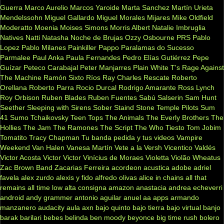
Guerra
Marco Aurelio
Marcos Yaroide
Marta Sanchez
Martín Urieta
Mendelssohn
Miguel Gallardo
Miguel Morales
Mijares
Mike Oldfield
Moderatto
Moenia
Moises Simons
Morris Albert
Natalie Imbruglia
Natives
Natti Natasha
Noche de Brujas
Ozzy Osbourne
PRS
Pablo
Lopez
Pablo Milanes
Painkiller
Pappo
Paralamas do Sucesso
Parmalee
Paul Anka
Paula Fernandes
Pedro Elías Gutiérrez
Pepe
Guízar
Peteco Carabajal
Peter Manjarres
Plain White T's
Rage Against
The Machine
Ramón Sixto Ríos
Ray Charles
Rescate
Roberto
Orellana
Roberto Parra
Rocio Durcal
Rodrigo Amarante
Ross Lynch
Roy Orbison
Ruben Blades
Ruben Fuentes
Sabú
Salserin
Sam Hunt
Seether
Sleeping with Sirens
Sober
Staind
Stone Temple Pilots
Sum
41
Sumo
Tchaikovsky
Teen Tops
The Animals
The Everly Brothers
The
Hollies
The Jam
The Ramones
The Script
The Who
Tiesto
Tom Jobim
Tomatito
Tracy Chapman
Tu banda pedida y tus videos
Vampire
Weekend
Van Halen
Vanesa Martín
Vete a la Versh
Vicentico Valdés
Victor Acosta
Victor Victor
Vinícius de Moraes
Violetta
Violão
Wheatus
Zac Brown Band
Zacarias Ferreira
acordeon
acustica
adobe
adriel
favela
alex zurdo
alexis y fido
alfredo olivas
alice in chains
all that
remains
all time low
alta consigna
amazon
anastacia
andrea echeverri
android
andy grammer
antonio aguilar
anuel aa
apps
armando
manzanero
audacity
aula
axn
bajo quinto
bajo tierra
bajo virtual
banjo
barak
barilari
bebes
belinda
ben moody
beyonce
big time rush
bolero