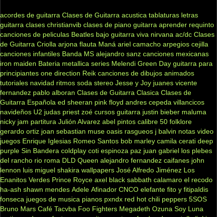
acordes de guitarra
Clases de Guitarra acustica
tablaturas
letras
guitarra clases
christianvib
clases de piano
guitarra
aprender
requinto
canciones de peliculas
Beatles
bajo
guitarra viva
nirvana
ac/dc
Clases
de Guitarra Criolla
arjona
flauta
Maná
ariel camacho
arpegios
cejilla
canciones infantiles
Banda MS
alejandro sanz
canciones mexicanas
iron maiden
Bateria
metallica
series
Melendi
Green Day
guitarra para
principiantes
one direction
Reik
canciones de dibujos animados
tutoriales
navidad
ritmos
soda stereo
Jesse y Joy
juanes
vicente
fernandez
pablo alboran
Clases de Guitarra Clasica
Clases de
Guitarra Española
ed sheeran
pink floyd
andres cepeda
villancicos
navideños
U2
judas priest
zoé
cursos guitarra
justin bieber
maluma
nicky jam
partitura
Julión Alvarez
abel pintos
calibre 50
folklore
gerardo ortiz
joan sebastian
muse
oasis
rasgueos
j balvin
notas
video
juegos
Enrique Iglesias
Romeo Santos
bob marley
camila
cerati
deep
purple
Sin Bandera
coldplay
coti
espinoza paz
juan gabriel
los plebes
del rancho
rio roma
DLD
Queen
alejandro fernandez
caifanes
john
lennon
luis miguel
shakira
wallpapers
José Alfredo Jiménez
Los
Enanitos Verdes
Prince Royce
axel
black sabbath
calamaro
el recodo
ha-ash
shawn mendes
Adele
Afinador
CNCO
elefante
fito y fitipaldis
fonseca
juegos de musica
pianos
pxndx
red hot chili peppers
5SOS
Bruno Mars
Café Tacvba
Foo Fighters
Megadeth
Ozuna
Soy Luna