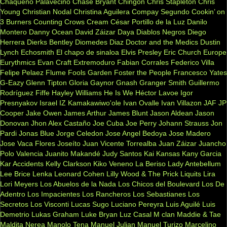
Chaqueño Palavecino
Chase Bryant
Chingon
Chris Stapleton
Chris
Young
Christian Nodal
Christina Aguilera
Compay Segundo
Cookin’ on
3 Burners
Counting Crows
Cream
César Portillo de la Luz
Danilo
Montero
Danny Ocean
David Záizar
Daya
Diablos Negros
Diego
Herrera
Dierks Bentley
Diomedes Diaz
Doctor and the Medics
Dustin
Lynch
Echosmith
El chapo de sinaloa
Elvis Presley
Eric Church
Europe
Eurythmics
Evan Craft
Extremoduro
Fabian Corrales
Federico Villa
Felipe Pelaez
Flume
Fools Garden
Foster the People
Francesco Yates
G-Eazy
Glenn Tipton
Gloria Gaynor
Gnash
Granger Smith
Guillermo
Rodríguez Fiffe
Hayley Williams
He Is We
Héctor Lavoe
Igor
Presnyakov
Israel IZ Kamakawiwo'ole
Ivan Ovalle
Ivan Villazon
JAF
JP
Cooper
Jake Owen
James Arthur
James Blunt
Jason Aldean
Jason
Donovan
Jhon Alex Castaño
Joe Cuba
Joe Perry
Johann Strauss
Jon
Pardi
Jonas Blue
Jorge Celedon
Jose Angel Bedoya
Jose Madero
Jose Vaca Flores
Joseíto
Juan Vicente Torrealba
Juan Záizar
Juancho
Polo Valencia
Juanito Makandé
Judy Santos
Kai
Kansas
Kany Garcia
Kar Accidents
Kelly Clarkson
Kiko Veneno
La Beriso
Lady Antebellum
Lee Brice
Lenka
Leonard Cohen
Lilly Wood & The Prick
Liquits
Lira
Lori Meyers
Los Abuelos de la Nada
Los Chicos del Boulevard
Los De
Adentro
Los Impacientes
Los Rancheros
Los Sebastianes
Los
Secretos
Los Visconti
Lucas Sugo
Luciano Pereyra
Luis Aguilé
Luis
Demetrio
Lukas Graham
Luke Bryan
Luz Casal
M clan
Maddie & Tae
Maldita Nerea
Manolo Tena
Manuel Julian
Manuel Turizo
Marcelino