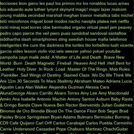
lecciones
leon gieco
les paul
los primos mx
los ronaldos
lucas arnau
luis eduardo aute
luthier
lynyrd skynyrd
magic!
major lazer
malcom
young
maldita vecindad
marshall
meghan trainor
metallica tabs
michel
teló
microfonos
miguel bosé
modos
nacho
navajita platea
nek
netflix
nicki minaj
noel torres
obie bermudez
organo virtual
pearl jam
peavey
pedro capo
pierce the veil
piero
puas
sandobal
sandoval
santaflow
siddhartha
slash
smartphones
sting
swedish house mafia
telefonos
inteligentes
the cure
the darkness
the turtles
tito torbellino
tush
vicente
garcia
video lesson
violin
voz veis
weezer
yahoo
yotuel
youtube
zampoña
zayn malik
zedd
.A Matter of Life and Death
.Brave New
World
.Burn
.Death Magnetic
.Fireball
.Heaven And Hell
.Hell Bent for
Leather
.Holy Diver
.In Rock
.Load
.Master Of The Rings
.Mob Rules
.Painkiller
.Sad Wings of Destiny
.Stained Class
.Wo Do We Think We
Are
11m
30 Seconds To Mars
3ballmty
Abraham Mateo
Adriana Lucia
Agustin Lara
Alan Walker
Alejandra Guzman
Alessia Cara
AlunaGeorge
Alvaro Carrillo
Alvaro Torres
Amy Lee
Amy Macdonald
Amén
Ana Isabelle
Antonio Machin
Antony Santos
Auburn
Baby Rasta
& Gringo
Banda Clave Nueva
Ben Rector
Bienvenido Julian Guitiérrez
Binomio de Oro
Blondie
Blood On The Dance Floor
Bob Seger
Brad
Paisley
Bruce Springsteen
Bryan Adams
Bulmaro Bermúdez
Burning
CD9
Cafe Quijano
Carl Orff
Carlos Carabajal
Carlos Puebla
Carminho
Carrie Underwood
Cassadee Pope
Chabuco Martinez
ChachiGuitar