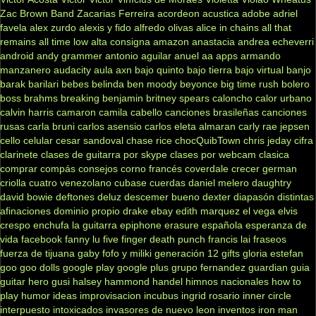
Zac Brown Band
Zacarias Ferreira
acordeon
acustica
adobe
adriel
favela
alex zurdo
alexis y fido
alfredo olivas
alice in chains
all that
remains
all time low
alta consigna
amazon
anastacia
andrea echeverri
android
andy grammer
antonio aguilar
anuel aa
apps
armando
manzanero
audacity
aula
axn
bajo quinto
bajo tierra
bajo virtual
banjo
barak
barilari
bebes
belinda
ben moody
beyonce
big time rush
bolero
boss
brahms
breaking benjamin
britney spears
caloncho
calor urbano
calvin harris
camaron
camila cabello
canciones brasileñas
canciones
rusas
carla bruni
carlos asensio
carlos eleta almaran
carly rae jepsen
cello
celular
cesar sandoval
chase rice
chocQuibTown
chris jeday
cifra
clarinete
clases de guitarra por skype
clases por webcam
clasica
comprar
compás
consejos
corno francés
coverdale
crecer german
criolla
cuatro venezolano
cubase
cuerdas
daniel melero
daughtry
david bowie
deftones
deluz
descemer bueno
dexter
diapasón
distintas
afinaciones
dominio propio
drake
ebay
edith marquez
el vega
elvis
crespo
enchufa la guitarra
epiphone
erasure
española
esperanza de
vida
facebook
fanny lu
five finger death punch
francis lai
fraseos
fuerza de tijuana
gaby fofo y miliki
generación 12
gifts
gloria estefan
goo goo dolls
google play
google plus
grupo fernandez
guardian
guia
guitar hero
gusi
halsey
hammond
handel
himnos nacionales
how to
play
humor
ideas
improvisacion
incubus
ingrid rosario
inner circle
interpuesto
intoxicados
invasores de nuevo leon
inventos
iron man