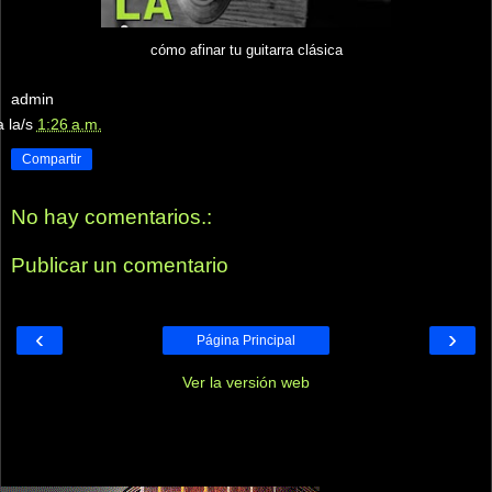
cómo afinar tu guitarra clásica
admin
a la/s
1:26 a.m.
Compartir
No hay comentarios.:
Publicar un comentario
‹
›
Página Principal
Ver la versión web