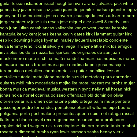
guitar lesson
iskander
israel houghton
ivan arana
j alvarez
jack white
james bay
javier rosas
jaz jacob
jeanette
jennifer hudson
jennifer lopez
jenny and the mexicats
jesus navarro
jesus ojeda
jesús adrian romero
jorge santacruz
jose luis reyes
jose miguel diez
jowell & randy
juan
solo
juhn
julian casablancas
kalinchita
kanye west
kaoma
karaoke
karatula
ken-y
kent jones
kesha
kevin gates
kirk Hammett guitar
kirk
esp
kk downing
kungs
ky-mani marley
lacuerdanet
lapiz conciente
leiva
lemmy
leño
licks
lil silvio y el vega
lil wayne
little mix
los amigos
invisibles
los de la nazza
los kjarkas
los originales de san juan
macklemore
made in china
malú
mandolina
marchas nupciales
marco
di mauro
marcos brunet
maria jose
martina la peligrosa
masajes
terapeuticos
metallica chords
metallica guitar
metallica lesson
metallica tutorial
metalófono
metodo suzuki
metodos para aprender
guitarra
midi
miró
mocedades
mojito lite
motel
mozart
mr probz
mujer
bonita
musica medieval
musica western
n sync
nelly
niall horan
nick
jonas
nokia
noriel
ocarina
odisseo
offenbach
old dominion
olivia
o'brien
omar ruiz
omen
otamatone
palito ortega
palm mute
pantera
passenger
pedro fernandez
pentatonix
pharrell williams
pipe bueno
poligamia
porta
post malone
presentes
quena
quiet riot
rafaga
rascal
flatts
rata blanca
ravel
record guinness
recursos para profesores
regalos
richard wagner
rick ross
ringtone
rita ora
roberto tapia
rombai
roxette
rudimental
rumba
ryan lewis
samson
sasha benny y erik