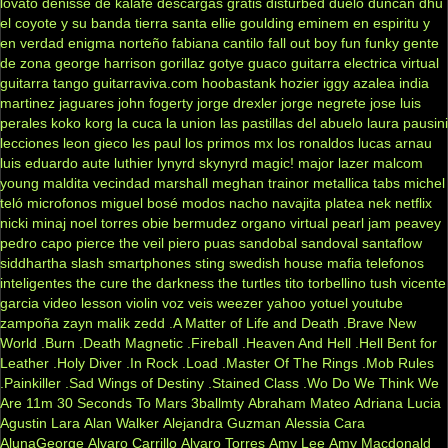
lovato
denisse de kalafe
descargas gratis
disturbed
duelo
duncan dhu
el coyote y su banda tierra santa
ellie goulding
eminem
en espiritu y
en verdad
enigma norteño
fabiana cantilo
fall out boy
fun
funky
gente
de zona
george harrison
gorillaz
gotye
guaco
guitarra electrica virtual
guitarra tango
guitarraviva.com
hoobastank
hozier
iggy azalea
india
martinez
jaguares
john fogerty
jorge drexler
jorge negrete
jose luis
perales
koko
korg
la cuca
la union
las pastillas del abuelo
laura pausini
lecciones
leon gieco
les paul
los primos mx
los ronaldos
lucas arnau
luis eduardo aute
luthier
lynyrd skynyrd
magic!
major lazer
malcom
young
maldita vecindad
marshall
meghan trainor
metallica tabs
michel
teló
microfonos
miguel bosé
modos
nacho
navajita platea
nek
netflix
nicki minaj
noel torres
obie bermudez
organo virtual
pearl jam
peavey
pedro capo
pierce the veil
piero
puas
sandobal
sandoval
santaflow
siddhartha
slash
smartphones
sting
swedish house mafia
telefonos
inteligentes
the cure
the darkness
the turtles
tito torbellino
tush
vicente
garcia
video lesson
violin
voz veis
weezer
yahoo
yotuel
youtube
zampoña
zayn malik
zedd
.A Matter of Life and Death
.Brave New
World
.Burn
.Death Magnetic
.Fireball
.Heaven And Hell
.Hell Bent for
Leather
.Holy Diver
.In Rock
.Load
.Master Of The Rings
.Mob Rules
.Painkiller
.Sad Wings of Destiny
.Stained Class
.Wo Do We Think We
Are
11m
30 Seconds To Mars
3ballmty
Abraham Mateo
Adriana Lucia
Agustin Lara
Alan Walker
Alejandra Guzman
Alessia Cara
AlunaGeorge
Alvaro Carrillo
Alvaro Torres
Amy Lee
Amy Macdonald