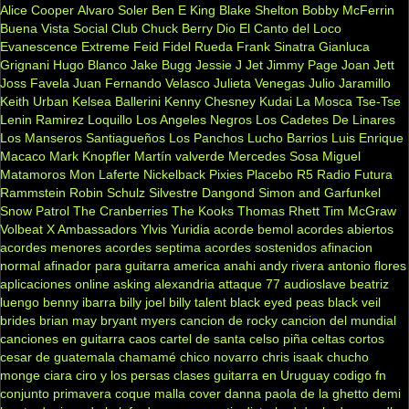
Alice Cooper
Alvaro Soler
Ben E King
Blake Shelton
Bobby McFerrin
Buena Vista Social Club
Chuck Berry
Dio
El Canto del Loco
Evanescence
Extreme
Feid
Fidel Rueda
Frank Sinatra
Gianluca
Grignani
Hugo Blanco
Jake Bugg
Jessie J
Jet
Jimmy Page
Joan Jett
Joss Favela
Juan Fernando Velasco
Julieta Venegas
Julio Jaramillo
Keith Urban
Kelsea Ballerini
Kenny Chesney
Kudai
La Mosca Tse-Tse
Lenin Ramirez
Loquillo
Los Angeles Negros
Los Cadetes De Linares
Los Manseros Santiagueños
Los Panchos
Lucho Barrios
Luis Enrique
Macaco
Mark Knopfler
Martín valverde
Mercedes Sosa
Miguel
Matamoros
Mon Laferte
Nickelback
Pixies
Placebo
R5
Radio Futura
Rammstein
Robin Schulz
Silvestre Dangond
Simon and Garfunkel
Snow Patrol
The Cranberries
The Kooks
Thomas Rhett
Tim McGraw
Volbeat
X Ambassadors
Ylvis
Yuridia
acorde bemol
acordes abiertos
acordes menores
acordes septima
acordes sostenidos
afinacion
normal
afinador para guitarra
america
anahi
andy rivera
antonio flores
aplicaciones online
asking alexandria
attaque 77
audioslave
beatriz
luengo
benny ibarra
billy joel
billy talent
black eyed peas
black veil
brides
brian may
bryant myers
cancion de rocky
cancion del mundial
canciones en guitarra
caos
cartel de santa
celso piña
celtas cortos
cesar de guatemala
chamamé
chico novarro
chris isaak
chucho
monge
ciara
ciro y los persas
clases guitarra en Uruguay
codigo fn
conjunto primavera
coque malla
cover
danna paola
de la ghetto
demi