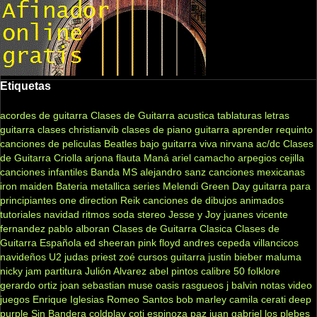
Etiquetas
acordes de guitarra
Clases de Guitarra acustica
tablaturas
letras
guitarra clases
christianvib
clases de piano
guitarra
aprender
requinto
canciones de peliculas
Beatles
bajo
guitarra viva
nirvana
ac/dc
Clases
de Guitarra Criolla
arjona
flauta
Maná
ariel camacho
arpegios
cejilla
canciones infantiles
Banda MS
alejandro sanz
canciones mexicanas
iron maiden
Bateria
metallica
series
Melendi
Green Day
guitarra para
principiantes
one direction
Reik
canciones de dibujos animados
tutoriales
navidad
ritmos
soda stereo
Jesse y Joy
juanes
vicente
fernandez
pablo alboran
Clases de Guitarra Clasica
Clases de
Guitarra Española
ed sheeran
pink floyd
andres cepeda
villancicos
navideños
U2
judas priest
zoé
cursos guitarra
justin bieber
maluma
nicky jam
partitura
Julión Alvarez
abel pintos
calibre 50
folklore
gerardo ortiz
joan sebastian
muse
oasis
rasgueos
j balvin
notas
video
juegos
Enrique Iglesias
Romeo Santos
bob marley
camila
cerati
deep
purple
Sin Bandera
coldplay
coti
espinoza paz
juan gabriel
los plebes