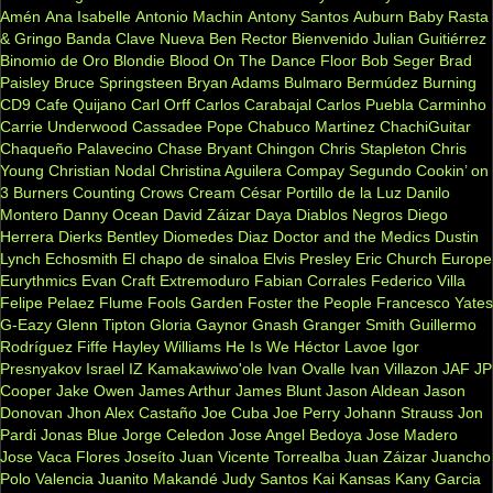
Amén
Ana Isabelle
Antonio Machin
Antony Santos
Auburn
Baby Rasta
& Gringo
Banda Clave Nueva
Ben Rector
Bienvenido Julian Guitiérrez
Binomio de Oro
Blondie
Blood On The Dance Floor
Bob Seger
Brad
Paisley
Bruce Springsteen
Bryan Adams
Bulmaro Bermúdez
Burning
CD9
Cafe Quijano
Carl Orff
Carlos Carabajal
Carlos Puebla
Carminho
Carrie Underwood
Cassadee Pope
Chabuco Martinez
ChachiGuitar
Chaqueño Palavecino
Chase Bryant
Chingon
Chris Stapleton
Chris
Young
Christian Nodal
Christina Aguilera
Compay Segundo
Cookin’ on
3 Burners
Counting Crows
Cream
César Portillo de la Luz
Danilo
Montero
Danny Ocean
David Záizar
Daya
Diablos Negros
Diego
Herrera
Dierks Bentley
Diomedes Diaz
Doctor and the Medics
Dustin
Lynch
Echosmith
El chapo de sinaloa
Elvis Presley
Eric Church
Europe
Eurythmics
Evan Craft
Extremoduro
Fabian Corrales
Federico Villa
Felipe Pelaez
Flume
Fools Garden
Foster the People
Francesco Yates
G-Eazy
Glenn Tipton
Gloria Gaynor
Gnash
Granger Smith
Guillermo
Rodríguez Fiffe
Hayley Williams
He Is We
Héctor Lavoe
Igor
Presnyakov
Israel IZ Kamakawiwo'ole
Ivan Ovalle
Ivan Villazon
JAF
JP
Cooper
Jake Owen
James Arthur
James Blunt
Jason Aldean
Jason
Donovan
Jhon Alex Castaño
Joe Cuba
Joe Perry
Johann Strauss
Jon
Pardi
Jonas Blue
Jorge Celedon
Jose Angel Bedoya
Jose Madero
Jose Vaca Flores
Joseíto
Juan Vicente Torrealba
Juan Záizar
Juancho
Polo Valencia
Juanito Makandé
Judy Santos
Kai
Kansas
Kany Garcia