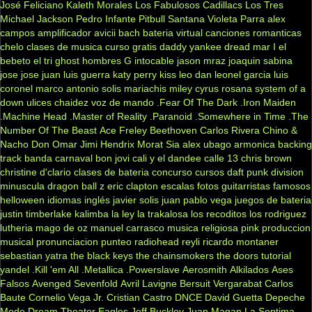
José Feliciano
Kaleth Morales
Los Fabulosos Cadillacs
Los Tres
Michael Jackson
Pedro Infante
Pitbull
Santana
Violeta Parra
alex
campos
amplificador
avicii
bach
bateria virtual
canciones romanticas
chelo
clases de musica
curso gratis
daddy yankee
dread mar I
el
bebeto
el tri
ghost
hombres G
intocable
jason mraz
joaquin sabina
jose jose
juan luis guerra
katy perry
kiss
leo dan
leonel garcia
luis
coronel
marco antonio solis
mariachis
miley cyrus
rosana
system of a
down
ulices chaidez
voz de mando
.Fear Of The Dark
.Iron Maiden
.Machine Head
.Master of Reality
.Paranoid
.Somewhere in Time
.The
Number Of The Beast
Ace Freley
Beethoven
Carlos Rivera
Chino &
Nacho
Don Omar
Jimi Hendrix
Morat
Sia
alex ubago
armonica
backing
track
banda carnaval
bon jovi
cali y el dandee
calle 13
chris brown
christine d'clario
clases de bateria
concurso
cursos
daft punk
division
minuscula
dragon ball z
eric clapton
escalas
fotos
guitarristas famosos
helloween
idiomas
inglés
javier solis
juan pablo vega
juegos de bateria
justin timberlake
kalimba
la ley
la trakalosa
los recoditos
los rodriguez
lutheria
mago de oz
manuel carrasco
musica religiosa
pink
produccion
musical
pronunciacion
punteo
radiohead
reyli
ricardo montaner
sebastian yatra
the black keys
the chainsmokers
the doors
tutorial
yandel
.Kill 'em All
.Metallica
.Powerslave
Aerosmith
Alkilados
Ases
Falsos
Avenged Sevenfold
Avril Lavigne
Bersuit Vergarabat
Carlos
Baute
Cornelio Vega Jr.
Cristian Castro
DNCE
David Guetta
Depeche
Mode
Dream Theater
Eagles
Jeff Buckley
Juan Magan
La Septima