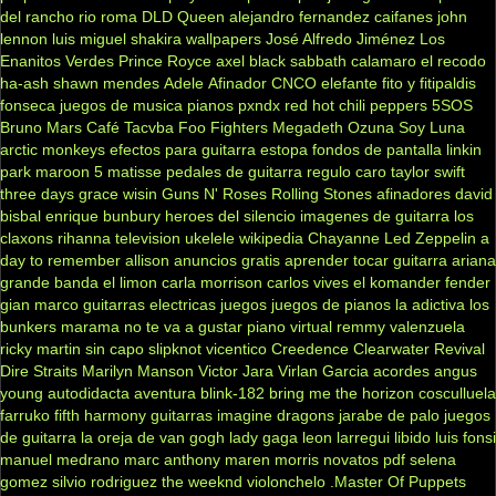
del rancho
rio roma
DLD
Queen
alejandro fernandez
caifanes
john
lennon
luis miguel
shakira
wallpapers
José Alfredo Jiménez
Los
Enanitos Verdes
Prince Royce
axel
black sabbath
calamaro
el recodo
ha-ash
shawn mendes
Adele
Afinador
CNCO
elefante
fito y fitipaldis
fonseca
juegos de musica
pianos
pxndx
red hot chili peppers
5SOS
Bruno Mars
Café Tacvba
Foo Fighters
Megadeth
Ozuna
Soy Luna
arctic monkeys
efectos para guitarra
estopa
fondos de pantalla
linkin
park
maroon 5
matisse
pedales de guitarra
regulo caro
taylor swift
three days grace
wisin
Guns N' Roses
Rolling Stones
afinadores
david
bisbal
enrique bunbury
heroes del silencio
imagenes de guitarra
los
claxons
rihanna
television
ukelele
wikipedia
Chayanne
Led Zeppelin
a
day to remember
allison
anuncios gratis
aprender tocar guitarra
ariana
grande
banda el limon
carla morrison
carlos vives
el komander
fender
gian marco
guitarras electricas
juegos
juegos de pianos
la adictiva
los
bunkers
marama
no te va a gustar
piano virtual
remmy valenzuela
ricky martin
sin capo
slipknot
vicentico
Creedence Clearwater Revival
Dire Straits
Marilyn Manson
Victor Jara
Virlan Garcia
acordes
angus
young
autodidacta
aventura
blink-182
bring me the horizon
cosculluela
farruko
fifth harmony
guitarras
imagine dragons
jarabe de palo
juegos
de guitarra
la oreja de van gogh
lady gaga
leon larregui
libido
luis fonsi
manuel medrano
marc anthony
maren morris
novatos
pdf
selena
gomez
silvio rodriguez
the weeknd
violonchelo
.Master Of Puppets