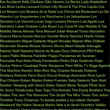
Kar Accidents
Kelly Clarkson
Kiko Veneno
La Beriso
Lady Antebellum
Lee Brice
Lenka
Leonard Cohen
Lilly Wood & The Prick
Liquits
Lira
Lori Meyers
Los Abuelos de la Nada
Los Chicos del Boulevard
Los De
Adentro
Los Impacientes
Los Rancheros
Los Sebastianes
Los
Secretos
Los Visconti
Lucas Sugo
Luciano Pereyra
Luis Aguilé
Luis
Demetrio
Lukas Graham
Luke Bryan
Luz Casal
M clan
Maddie & Tae
Maldita Nerea
Manolo Tena
Manuel Julian
Manuel Turizo
Marcelino
Guerra
Marco Aurelio
Marcos Yaroide
Marta Sanchez
Martín Urieta
Mendelssohn
Miguel Gallardo
Miguel Morales
Mijares
Mike Oldfield
Moderatto
Moenia
Moises Simons
Morris Albert
Natalie Imbruglia
Natives
Natti Natasha
Noche de Brujas
Ozzy Osbourne
PRS
Pablo
Lopez
Pablo Milanes
Painkiller
Pappo
Paralamas do Sucesso
Parmalee
Paul Anka
Paula Fernandes
Pedro Elías Gutiérrez
Pepe
Guízar
Peteco Carabajal
Peter Manjarres
Plain White T's
Rage Against
The Machine
Ramón Sixto Ríos
Ray Charles
Rescate
Roberto
Orellana
Roberto Parra
Rocio Durcal
Rodrigo Amarante
Ross Lynch
Roy Orbison
Ruben Blades
Ruben Fuentes
Sabú
Salserin
Sam Hunt
Seether
Sleeping with Sirens
Sober
Staind
Stone Temple Pilots
Sum
41
Sumo
Tchaikovsky
Teen Tops
The Animals
The Everly Brothers
The
Hollies
The Jam
The Ramones
The Script
The Who
Tiesto
Tom Jobim
Tomatito
Tracy Chapman
Tu banda pedida y tus videos
Vampire
Weekend
Van Halen
Vanesa Martín
Vete a la Versh
Vicentico Valdés
Victor Acosta
Victor Victor
Vinícius de Moraes
Violetta
Violão
Wheatus