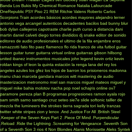
Banda
Los Bukis
My Chemical Romance
Natalia Lafourcade
OneRepublic
PSY
Piso 21
REM
Ritchie Valens
Roberto Carlos
Scorpions
Train
acordes básicos
acordes mayores
alejandro lerner
antonio vega
arcangel
autenticos decadentes
bacilos
bad bunny
blur
bob dylan
callejeros
capotraste
charlie puth
curso a distancia
dani
martin
daniel calveti
diego torres
divididos
dj snake
editor de sonido
editores de audio profesionales
el ultimo de la fila
enjambre
eros
ramazzotti
fato
fito paez
flamenco
flo rida
franco de vita
futbol
guitar
lesson
guitar tuner
guitarra virtual online
guitarras gibson
hillsong
united
ibanez
instrumentos musicales
john legend
kevin ortiz
kevin
roldan
kings of leon
la quinta estación
la renga
lana del rey
los
angeles azules
los gfez
los hijos de barron
los prisioneros
madonna
manu chao
marcela gandara
marcos witt
mastering de audio
masterizacion
metronomo
miel san marcos
miguel mateos
miguel y
miguel
mike bahia
molotov
nacha pop
noel schajris
online
ov7
paramore
pereza
plan B
programas
progresiones
ramon ayala
rojo
sam smith
samo
santiago cruz
seteo
sie7e
slide
softonic
talller de
mezcla
the lumineers
the strokes
tierra sagrada
tori kelly
tranzas
twitter
white stripes
zion y lenox
.And Justice For All
.British Steel
.Keeper of the Seven Keys Part 2
.Piece Of Mind
.Purpendicular
.Reload
.Ride the Lightning
.Screaming for Vengeance
.Seventh Son
of a Seventh Son
3 rios
4 Non Blondes
Alanis Morissette
Aleks Syntek