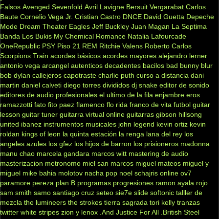
Falsos
Avenged Sevenfold
Avril Lavigne
Bersuit Vergarabat
Carlos
Baute
Cornelio Vega Jr.
Cristian Castro
DNCE
David Guetta
Depeche
Mode
Dream Theater
Eagles
Jeff Buckley
Juan Magan
La Septima
Banda
Los Bukis
My Chemical Romance
Natalia Lafourcade
OneRepublic
PSY
Piso 21
REM
Ritchie Valens
Roberto Carlos
Scorpions
Train
acordes básicos
acordes mayores
alejandro lerner
antonio vega
arcangel
autenticos decadentes
bacilos
bad bunny
blur
bob dylan
callejeros
capotraste
charlie puth
curso a distancia
dani
martin
daniel calveti
diego torres
divididos
dj snake
editor de sonido
editores de audio profesionales
el ultimo de la fila
enjambre
eros
ramazzotti
fato
fito paez
flamenco
flo rida
franco de vita
futbol
guitar
lesson
guitar tuner
guitarra virtual online
guitarras gibson
hillsong
united
ibanez
instrumentos musicales
john legend
kevin ortiz
kevin
roldan
kings of leon
la quinta estación
la renga
lana del rey
los
angeles azules
los gfez
los hijos de barron
los prisioneros
madonna
manu chao
marcela gandara
marcos witt
mastering de audio
masterizacion
metronomo
miel san marcos
miguel mateos
miguel y
miguel
mike bahia
molotov
nacha pop
noel schajris
online
ov7
paramore
pereza
plan B
programas
progresiones
ramon ayala
rojo
sam smith
samo
santiago cruz
seteo
sie7e
slide
softonic
talller de
mezcla
the lumineers
the strokes
tierra sagrada
tori kelly
tranzas
twitter
white stripes
zion y lenox
.And Justice For All
.British Steel