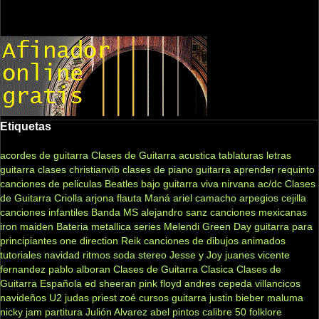
Etiquetas
acordes de guitarra
Clases de Guitarra acustica
tablaturas
letras
guitarra clases
christianvib
clases de piano
guitarra
aprender
requinto
canciones de peliculas
Beatles
bajo
guitarra viva
nirvana
ac/dc
Clases
de Guitarra Criolla
arjona
flauta
Maná
ariel camacho
arpegios
cejilla
canciones infantiles
Banda MS
alejandro sanz
canciones mexicanas
iron maiden
Bateria
metallica
series
Melendi
Green Day
guitarra para
principiantes
one direction
Reik
canciones de dibujos animados
tutoriales
navidad
ritmos
soda stereo
Jesse y Joy
juanes
vicente
fernandez
pablo alboran
Clases de Guitarra Clasica
Clases de
Guitarra Española
ed sheeran
pink floyd
andres cepeda
villancicos
navideños
U2
judas priest
zoé
cursos guitarra
justin bieber
maluma
nicky jam
partitura
Julión Alvarez
abel pintos
calibre 50
folklore