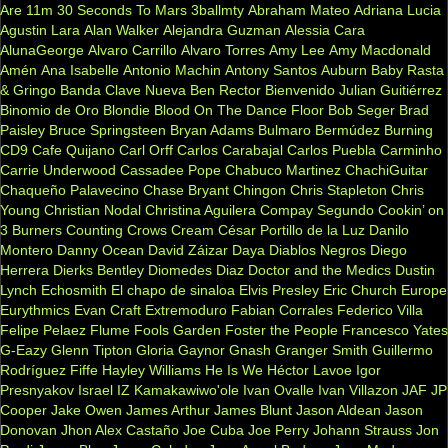
Are
11m
30 Seconds To Mars
3ballmty
Abraham Mateo
Adriana Lucia
Agustin Lara
Alan Walker
Alejandra Guzman
Alessia Cara
AlunaGeorge
Alvaro Carrillo
Alvaro Torres
Amy Lee
Amy Macdonald
Amén
Ana Isabelle
Antonio Machin
Antony Santos
Auburn
Baby Rasta
& Gringo
Banda Clave Nueva
Ben Rector
Bienvenido Julian Guitiérrez
Binomio de Oro
Blondie
Blood On The Dance Floor
Bob Seger
Brad
Paisley
Bruce Springsteen
Bryan Adams
Bulmaro Bermúdez
Burning
CD9
Cafe Quijano
Carl Orff
Carlos Carabajal
Carlos Puebla
Carminho
Carrie Underwood
Cassadee Pope
Chabuco Martinez
ChachiGuitar
Chaqueño Palavecino
Chase Bryant
Chingon
Chris Stapleton
Chris
Young
Christian Nodal
Christina Aguilera
Compay Segundo
Cookin’ on
3 Burners
Counting Crows
Cream
César Portillo de la Luz
Danilo
Montero
Danny Ocean
David Záizar
Daya
Diablos Negros
Diego
Herrera
Dierks Bentley
Diomedes Diaz
Doctor and the Medics
Dustin
Lynch
Echosmith
El chapo de sinaloa
Elvis Presley
Eric Church
Europe
Eurythmics
Evan Craft
Extremoduro
Fabian Corrales
Federico Villa
Felipe Pelaez
Flume
Fools Garden
Foster the People
Francesco Yates
G-Eazy
Glenn Tipton
Gloria Gaynor
Gnash
Granger Smith
Guillermo
Rodríguez Fiffe
Hayley Williams
He Is We
Héctor Lavoe
Igor
Presnyakov
Israel IZ Kamakawiwo'ole
Ivan Ovalle
Ivan Villazon
JAF
JP
Cooper
Jake Owen
James Arthur
James Blunt
Jason Aldean
Jason
Donovan
Jhon Alex Castaño
Joe Cuba
Joe Perry
Johann Strauss
Jon