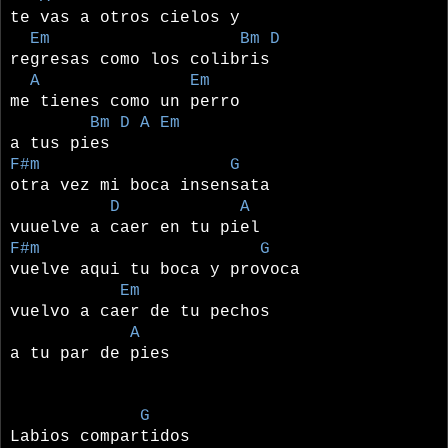
te vas a otros cielos y
Em Bm D
regresas como los colibris
A Em
me tienes como un perro
Bm D A Em
a tus pies
F#m G
otra vez mi boca insensata
D A
vuuelve a caer en tu piel
F#m G
vuelve aqui tu boca y provoca
Em
vuelvo a caer de tu pechos
A
a tu par de pies
G
Labios compartidos