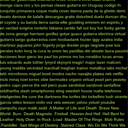
monge
ciara
ciro y los persas
clases guitarra en Uruguay
codigo fn
conjunto primavera
coque malla
cover
danna paola
de la ghetto
demi
lovato
denisse de kalafe
descargas gratis
disturbed
duelo
duncan dhu
el coyote y su banda tierra santa
ellie goulding
eminem
en espiritu y
en verdad
enigma norteño
fabiana cantilo
fall out boy
fun
funky
gente
de zona
george harrison
gorillaz
gotye
guaco
guitarra electrica virtual
guitarra tango
guitarraviva.com
hoobastank
hozier
iggy azalea
india
martinez
jaguares
john fogerty
jorge drexler
jorge negrete
jose luis
perales
koko
korg
la cuca
la union
las pastillas del abuelo
laura pausini
lecciones
leon gieco
les paul
los primos mx
los ronaldos
lucas arnau
luis eduardo aute
luthier
lynyrd skynyrd
magic!
major lazer
malcom
young
maldita vecindad
marshall
meghan trainor
metallica tabs
michel
teló
microfonos
miguel bosé
modos
nacho
navajita platea
nek
netflix
nicki minaj
noel torres
obie bermudez
organo virtual
pearl jam
peavey
pedro capo
pierce the veil
piero
puas
sandobal
sandoval
santaflow
siddhartha
slash
smartphones
sting
swedish house mafia
telefonos
inteligentes
the cure
the darkness
the turtles
tito torbellino
tush
vicente
garcia
video lesson
violin
voz veis
weezer
yahoo
yotuel
youtube
zampoña
zayn malik
zedd
.A Matter of Life and Death
.Brave New
World
.Burn
.Death Magnetic
.Fireball
.Heaven And Hell
.Hell Bent for
Leather
.Holy Diver
.In Rock
.Load
.Master Of The Rings
.Mob Rules
.Painkiller
.Sad Wings of Destiny
.Stained Class
.Wo Do We Think We