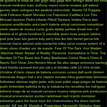
de guitarra
la oreja de van gogh
lady gaga
leon larregui
libido
luis fonsi
manuel medrano
marc anthony
maren morris
novatos
pdf
selena
gomez
silvio rodriguez
the weeknd
violonchelo
.Master Of Puppets
José Feliciano
Kaleth Morales
Los Fabulosos Cadillacs
Los Tres
Michael Jackson
Pedro Infante
Pitbull
Santana
Violeta Parra
alex
campos
amplificador
avicii
bach
bateria virtual
canciones romanticas
chelo
clases de musica
curso gratis
daddy yankee
dread mar I
el
bebeto
el tri
ghost
hombres G
intocable
jason mraz
joaquin sabina
jose jose
juan luis guerra
katy perry
kiss
leo dan
leonel garcia
luis
coronel
marco antonio solis
mariachis
miley cyrus
rosana
system of a
down
ulices chaidez
voz de mando
.Fear Of The Dark
.Iron Maiden
.Machine Head
.Master of Reality
.Paranoid
.Somewhere in Time
.The
Number Of The Beast
Ace Freley
Beethoven
Carlos Rivera
Chino &
Nacho
Don Omar
Jimi Hendrix
Morat
Sia
alex ubago
armonica
backing
track
banda carnaval
bon jovi
cali y el dandee
calle 13
chris brown
christine d'clario
clases de bateria
concurso
cursos
daft punk
division
minuscula
dragon ball z
eric clapton
escalas
fotos
guitarristas famosos
helloween
idiomas
inglés
javier solis
juan pablo vega
juegos de bateria
justin timberlake
kalimba
la ley
la trakalosa
los recoditos
los rodriguez
lutheria
mago de oz
manuel carrasco
musica religiosa
pink
produccion
musical
pronunciacion
punteo
radiohead
reyli
ricardo montaner
sebastian yatra
the black keys
the chainsmokers
the doors
tutorial
yandel
.Kill 'em All
.Metallica
.Powerslave
Aerosmith
Alkilados
Ases