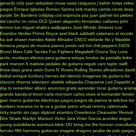
gerardo ortiz
joan sebastian
muse
oasis
rasgueos
j balvin
notas
video
juegos
Enrique Iglesias
Romeo Santos
bob marley
camila
cerati
deep
purple
Sin Bandera
coldplay
coti
espinoza paz
juan gabriel
los plebes
del rancho
rio roma
DLD
Queen
alejandro fernandez
caifanes
john
lennon
luis miguel
shakira
wallpapers
José Alfredo Jiménez
Los
Enanitos Verdes
Prince Royce
axel
black sabbath
calamaro
el recodo
ha-ash
shawn mendes
Adele
Afinador
CNCO
elefante
fito y fitipaldis
fonseca
juegos de musica
pianos
pxndx
red hot chili peppers
5SOS
Bruno Mars
Café Tacvba
Foo Fighters
Megadeth
Ozuna
Soy Luna
arctic monkeys
efectos para guitarra
estopa
fondos de pantalla
linkin
park
maroon 5
matisse
pedales de guitarra
regulo caro
taylor swift
three days grace
wisin
Guns N' Roses
Rolling Stones
afinadores
david
bisbal
enrique bunbury
heroes del silencio
imagenes de guitarra
los
claxons
rihanna
television
ukelele
wikipedia
Chayanne
Led Zeppelin
a
day to remember
allison
anuncios gratis
aprender tocar guitarra
ariana
grande
banda el limon
carla morrison
carlos vives
el komander
fender
gian marco
guitarras electricas
juegos
juegos de pianos
la adictiva
los
bunkers
marama
no te va a gustar
piano virtual
remmy valenzuela
ricky martin
sin capo
slipknot
vicentico
Creedence Clearwater Revival
Dire Straits
Marilyn Manson
Victor Jara
Virlan Garcia
acordes
angus
young
autodidacta
aventura
blink-182
bring me the horizon
cosculluela
farruko
fifth harmony
guitarras
imagine dragons
jarabe de palo
juegos