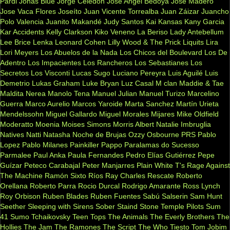
Pardi
Jonas Blue
Jorge Celedon
Jose Angel Bedoya
Jose Madero
Jose Vaca Flores
Joseíto
Juan Vicente Torrealba
Juan Záizar
Juancho
Polo Valencia
Juanito Makandé
Judy Santos
Kai
Kansas
Kany Garcia
Kar Accidents
Kelly Clarkson
Kiko Veneno
La Beriso
Lady Antebellum
Lee Brice
Lenka
Leonard Cohen
Lilly Wood & The Prick
Liquits
Lira
Lori Meyers
Los Abuelos de la Nada
Los Chicos del Boulevard
Los De
Adentro
Los Impacientes
Los Rancheros
Los Sebastianes
Los
Secretos
Los Visconti
Lucas Sugo
Luciano Pereyra
Luis Aguilé
Luis
Demetrio
Lukas Graham
Luke Bryan
Luz Casal
M clan
Maddie & Tae
Maldita Nerea
Manolo Tena
Manuel Julian
Manuel Turizo
Marcelino
Guerra
Marco Aurelio
Marcos Yaroide
Marta Sanchez
Martín Urieta
Mendelssohn
Miguel Gallardo
Miguel Morales
Mijares
Mike Oldfield
Moderatto
Moenia
Moises Simons
Morris Albert
Natalie Imbruglia
Natives
Natti Natasha
Noche de Brujas
Ozzy Osbourne
PRS
Pablo
Lopez
Pablo Milanes
Painkiller
Pappo
Paralamas do Sucesso
Parmalee
Paul Anka
Paula Fernandes
Pedro Elías Gutiérrez
Pepe
Guízar
Peteco Carabajal
Peter Manjarres
Plain White T's
Rage Against
The Machine
Ramón Sixto Ríos
Ray Charles
Rescate
Roberto
Orellana
Roberto Parra
Rocio Durcal
Rodrigo Amarante
Ross Lynch
Roy Orbison
Ruben Blades
Ruben Fuentes
Sabú
Salserin
Sam Hunt
Seether
Sleeping with Sirens
Sober
Staind
Stone Temple Pilots
Sum
41
Sumo
Tchaikovsky
Teen Tops
The Animals
The Everly Brothers
The
Hollies
The Jam
The Ramones
The Script
The Who
Tiesto
Tom Jobim