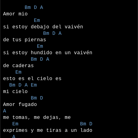
Bm D A
Amor mio
Em
si estoy debajo del vaivén
Bm D A
de tus piernas
Em
si estoy hundido en un vaivén
Bm D A
de caderas
Em
esto es el cielo es
Bm D A Em
mi cielo
Bm D
Amor fugado
A
me tomas, me dejas, me
Em Bm D
exprimes y me tiras a un lado
A