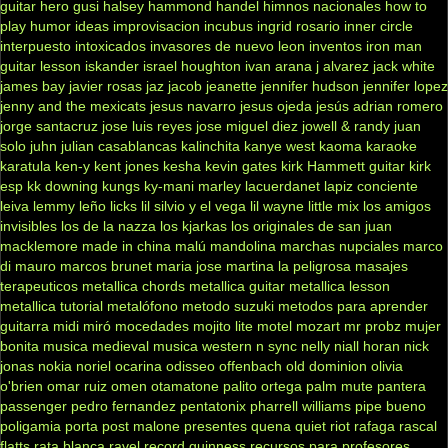
guitar hero
gusi
halsey
hammond
handel
himnos nacionales
how to
play
humor
ideas
improvisacion
incubus
ingrid rosario
inner circle
interpuesto
intoxicados
invasores de nuevo leon
inventos
iron man
guitar lesson
iskander
israel houghton
ivan arana
j alvarez
jack white
james bay
javier rosas
jaz jacob
jeanette
jennifer hudson
jennifer lopez
jenny and the mexicats
jesus navarro
jesus ojeda
jesús adrian romero
jorge santacruz
jose luis reyes
jose miguel diez
jowell & randy
juan
solo
juhn
julian casablancas
kalinchita
kanye west
kaoma
karaoke
karatula
ken-y
kent jones
kesha
kevin gates
kirk Hammett guitar
kirk
esp
kk downing
kungs
ky-mani marley
lacuerdanet
lapiz conciente
leiva
lemmy
leño
licks
lil silvio y el vega
lil wayne
little mix
los amigos
invisibles
los de la nazza
los kjarkas
los originales de san juan
macklemore
made in china
malú
mandolina
marchas nupciales
marco
di mauro
marcos brunet
maria jose
martina la peligrosa
masajes
terapeuticos
metallica chords
metallica guitar
metallica lesson
metallica tutorial
metalófono
metodo suzuki
metodos para aprender
guitarra
midi
miró
mocedades
mojito lite
motel
mozart
mr probz
mujer
bonita
musica medieval
musica western
n sync
nelly
niall horan
nick
jonas
nokia
noriel
ocarina
odisseo
offenbach
old dominion
olivia
o'brien
omar ruiz
omen
otamatone
palito ortega
palm mute
pantera
passenger
pedro fernandez
pentatonix
pharrell williams
pipe bueno
poligamia
porta
post malone
presentes
quena
quiet riot
rafaga
rascal
flatts
rata blanca
ravel
record guinness
recursos para profesores