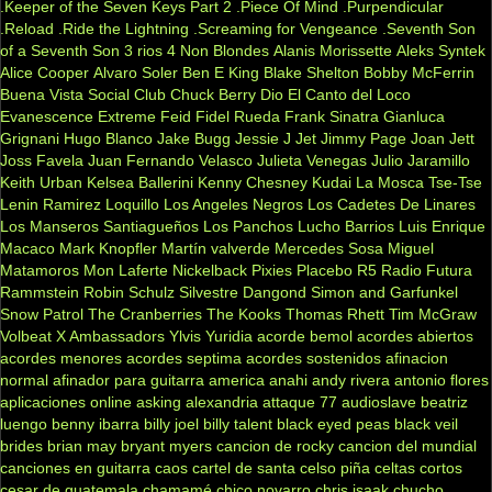
.Keeper of the Seven Keys Part 2
.Piece Of Mind
.Purpendicular
.Reload
.Ride the Lightning
.Screaming for Vengeance
.Seventh Son
of a Seventh Son
3 rios
4 Non Blondes
Alanis Morissette
Aleks Syntek
Alice Cooper
Alvaro Soler
Ben E King
Blake Shelton
Bobby McFerrin
Buena Vista Social Club
Chuck Berry
Dio
El Canto del Loco
Evanescence
Extreme
Feid
Fidel Rueda
Frank Sinatra
Gianluca
Grignani
Hugo Blanco
Jake Bugg
Jessie J
Jet
Jimmy Page
Joan Jett
Joss Favela
Juan Fernando Velasco
Julieta Venegas
Julio Jaramillo
Keith Urban
Kelsea Ballerini
Kenny Chesney
Kudai
La Mosca Tse-Tse
Lenin Ramirez
Loquillo
Los Angeles Negros
Los Cadetes De Linares
Los Manseros Santiagueños
Los Panchos
Lucho Barrios
Luis Enrique
Macaco
Mark Knopfler
Martín valverde
Mercedes Sosa
Miguel
Matamoros
Mon Laferte
Nickelback
Pixies
Placebo
R5
Radio Futura
Rammstein
Robin Schulz
Silvestre Dangond
Simon and Garfunkel
Snow Patrol
The Cranberries
The Kooks
Thomas Rhett
Tim McGraw
Volbeat
X Ambassadors
Ylvis
Yuridia
acorde bemol
acordes abiertos
acordes menores
acordes septima
acordes sostenidos
afinacion
normal
afinador para guitarra
america
anahi
andy rivera
antonio flores
aplicaciones online
asking alexandria
attaque 77
audioslave
beatriz
luengo
benny ibarra
billy joel
billy talent
black eyed peas
black veil
brides
brian may
bryant myers
cancion de rocky
cancion del mundial
canciones en guitarra
caos
cartel de santa
celso piña
celtas cortos
cesar de guatemala
chamamé
chico novarro
chris isaak
chucho