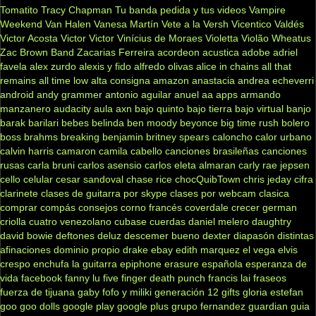
Tomatito
Tracy Chapman
Tu banda pedida y tus videos
Vampire
Weekend
Van Halen
Vanesa Martín
Vete a la Versh
Vicentico Valdés
Victor Acosta
Victor Victor
Vinícius de Moraes
Violetta
Violão
Wheatus
Zac Brown Band
Zacarias Ferreira
acordeon
acustica
adobe
adriel
favela
alex zurdo
alexis y fido
alfredo olivas
alice in chains
all that
remains
all time low
alta consigna
amazon
anastacia
andrea echeverri
android
andy grammer
antonio aguilar
anuel aa
apps
armando
manzanero
audacity
aula
axn
bajo quinto
bajo tierra
bajo virtual
banjo
barak
barilari
bebes
belinda
ben moody
beyonce
big time rush
bolero
boss
brahms
breaking benjamin
britney spears
caloncho
calor urbano
calvin harris
camaron
camila cabello
canciones brasileñas
canciones
rusas
carla bruni
carlos asensio
carlos eleta almaran
carly rae jepsen
cello
celular
cesar sandoval
chase rice
chocQuibTown
chris jeday
cifra
clarinete
clases de guitarra por skype
clases por webcam
clasica
comprar
compás
consejos
corno francés
coverdale
crecer german
criolla
cuatro venezolano
cubase
cuerdas
daniel melero
daughtry
david bowie
deftones
deluz
descemer bueno
dexter
diapasón
distintas
afinaciones
dominio propio
drake
ebay
edith marquez
el vega
elvis
crespo
enchufa la guitarra
epiphone
erasure
española
esperanza de
vida
facebook
fanny lu
five finger death punch
francis lai
fraseos
fuerza de tijuana
gaby fofo y miliki
generación 12
gifts
gloria estefan
goo goo dolls
google play
google plus
grupo fernandez
guardian
guia