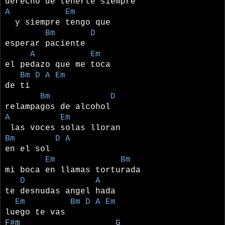
derecho de tenerte siempre
A Em
y siempre tengo que
Bm D
esperar paciente
A Em
el pedazo que me toca
Bm D A Em
de ti
Bm D
relampagos de alcohol
A Em
las voces solas lloran
Bm D A
en el sol
Em Bm
mi boca en llamas torturada
D A
te desnudas angel hada
Em Bm D A Em
luego te vas
F#m G