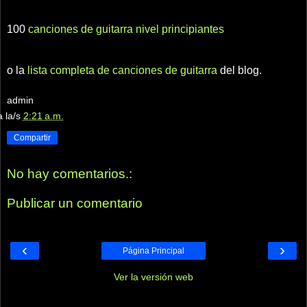
100
canciones de guitarra nivel principiantes
o la
lista completa de canciones de guitarra
del blog.
admin
a la/s
2:21 a.m.
Compartir
No hay comentarios.:
Publicar un comentario
‹
›
Página Principal
Ver la versión web