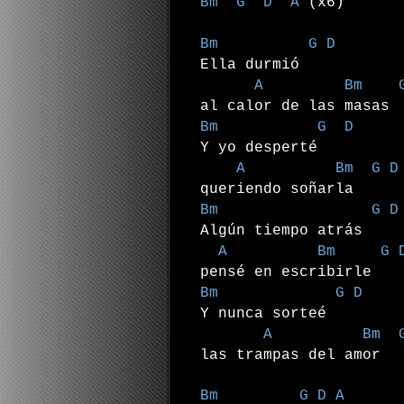
Bm G D A
(x6)
Bm G D
Ella durmió
A Bm G D
al calor de las masas
Bm G D
Y yo desperté
A Bm G D 
queriendo soñarla
Bm G D
Algún tiempo atrás
A Bm G D 
pensé en escribirle
Bm G D
Y nunca sorteé
A Bm G D
las trampas del amor
Bm G D A