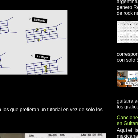
argentina
genero R
de rock na
correspon
con solo 3
guitarra 
los grafic
 los que prefieran un tutorial en vez de solo los
Cancione
en Guita
Aquí el l
mexicanas