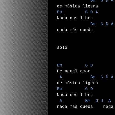
Bm G D A
de música ligera
Bm G D A
Nada nos libra
Bm G D A
nada más queda
solo
Bm G D
De aquel amor
A Bm G D A
de música ligera
Bm G D
Nada nos libra
A Bm G D A
nada más queda nada