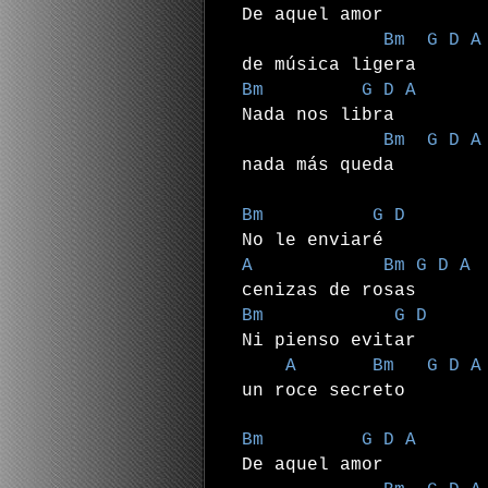
De aquel amor
Bm G D A
de música ligera
Bm G D A
Nada nos libra
Bm G D A
nada más queda
Bm G D
No le enviaré
A Bm G D A
cenizas de rosas
Bm G D
Ni pienso evitar
A Bm G D A
un roce secreto
Bm G D A
De aquel amor