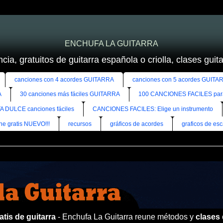
ENCHUFA LA GUITARRA
cia, gratuitos de guitarra española o criolla, clases guitar
canciones con 4 acordes GUITARRA
canciones con 5 acordes GUITA
A
30 canciones más fáciles GUITARRA
100 CANCIONES FACILES pa
A DULCE canciones fáciles
CANCIONES FACILES: Elige un instrumento
ine gratis NUEVO!!!
recursos
gráficos de acordes
graficos de esc
tis de guitarra
- Enchufa La Guitarra reune métodos y
clases 