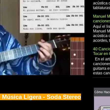
acústica 
tablaturas
Manuel 
canciones
Aquí el l
Manuel Me
acústica o
acordes, t
40 Cancio
Tocar en 
En el art
canciones
guitarra e
estas can
e Música Ligera - Soda Stereo