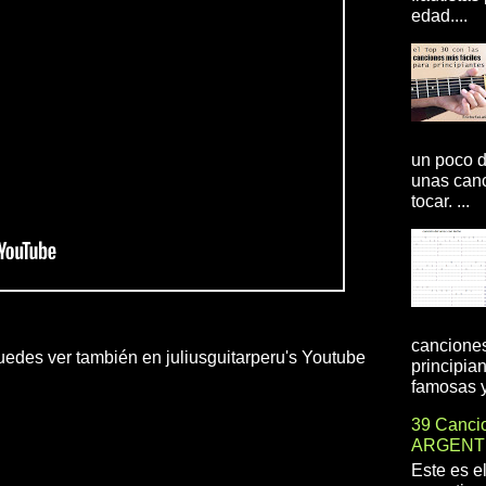
edad....
un poco d
unas canc
tocar. ...
canciones
uedes ver también en juliusguitarperu's Youtube
principia
famosas y 
39 Cancio
ARGENT
Este es e