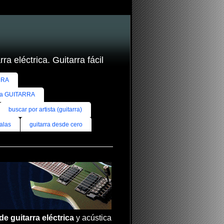
ra eléctrica. Guitarra fácil
RRA
ra GUITARRA
buscar por artista (guitarra)
alas
guitarra desde cero
de guitarra eléctrica
y acústica