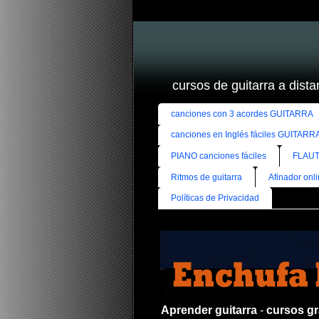
cursos de guitarra a distan
canciones con 3 acordes GUITARRA
canciones en Inglés fáciles GUITARR
PIANO canciones fáciles
FLAUT
Ritmos de guitarra
Afinador onl
Políticas de Privacidad
Aprender guitarra
-
cursos gra