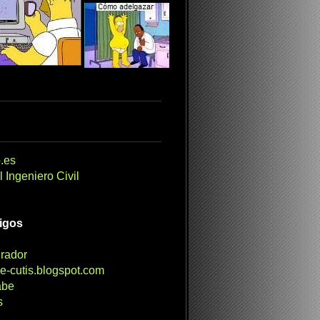
.es
 Ingeniero Civil
migos
irador
e-cutis.blogspot.com
abe
s