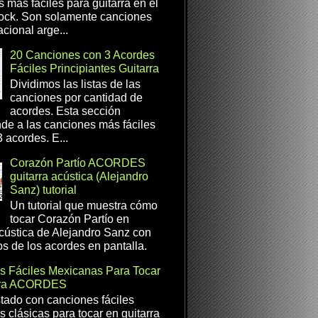
s más fáciles para guitarra en el
ock. Son solamente canciones
cional arge...
20 Canciones con 3 Acordes
Fáciles Principiantes Guitarra
Dividimos las listas de las
canciones por cantidad de
acordes. Esta sección
de a las canciones más fáciles
 acordes. E...
Corazón Partío ACORDES
guitarra acústica (Alejandro
Sanz) tutorial
Un tutorial que muestra cómo
tocar Corazón Partío en
acústica de Alejandro Sanz con
os de los acordes en pantalla.
s Fáciles Mexicanas Para Tocar
rra ACORDES
istado con canciones fáciles
 clásicas para tocar en guitarra