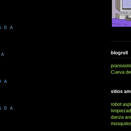
 A
blogroll
A
pianosolo
Cueva del
A
sitios a
robot asp
 A
limpiezad
danza ar
mosquito