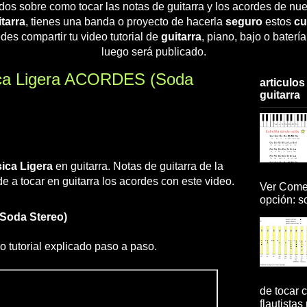
dos sobre como tocar las notas de guitarra y los acordes de nue
tarra
, tienes una banda o proyecto de hacerla
seguro
estos
cu
des compartir tu video tutorial de
guitarra
, piano, bajo o baterí
luego será publicado.
ca Ligera ACORDES (Soda
articulos
guitarra
ica Ligera
en guitarra. Notas de guitarra de la
de a tocar en guitarra los acordes con este video.
Ver Comen
opción: so
Soda Stereo)
ro tutorial explicado paso a paso.
de tocar c
flautistas