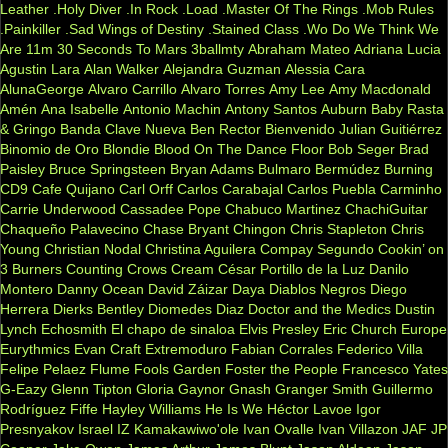
Leather
.Holy Diver
.In Rock
.Load
.Master Of The Rings
.Mob Rules
.Painkiller
.Sad Wings of Destiny
.Stained Class
.Wo Do We Think We
Are
11m
30 Seconds To Mars
3ballmty
Abraham Mateo
Adriana Lucia
Agustin Lara
Alan Walker
Alejandra Guzman
Alessia Cara
AlunaGeorge
Alvaro Carrillo
Alvaro Torres
Amy Lee
Amy Macdonald
Amén
Ana Isabelle
Antonio Machin
Antony Santos
Auburn
Baby Rasta
& Gringo
Banda Clave Nueva
Ben Rector
Bienvenido Julian Guitiérrez
Binomio de Oro
Blondie
Blood On The Dance Floor
Bob Seger
Brad
Paisley
Bruce Springsteen
Bryan Adams
Bulmaro Bermúdez
Burning
CD9
Cafe Quijano
Carl Orff
Carlos Carabajal
Carlos Puebla
Carminho
Carrie Underwood
Cassadee Pope
Chabuco Martinez
ChachiGuitar
Chaqueño Palavecino
Chase Bryant
Chingon
Chris Stapleton
Chris
Young
Christian Nodal
Christina Aguilera
Compay Segundo
Cookin’ on
3 Burners
Counting Crows
Cream
César Portillo de la Luz
Danilo
Montero
Danny Ocean
David Záizar
Daya
Diablos Negros
Diego
Herrera
Dierks Bentley
Diomedes Diaz
Doctor and the Medics
Dustin
Lynch
Echosmith
El chapo de sinaloa
Elvis Presley
Eric Church
Europe
Eurythmics
Evan Craft
Extremoduro
Fabian Corrales
Federico Villa
Felipe Pelaez
Flume
Fools Garden
Foster the People
Francesco Yates
G-Eazy
Glenn Tipton
Gloria Gaynor
Gnash
Granger Smith
Guillermo
Rodríguez Fiffe
Hayley Williams
He Is We
Héctor Lavoe
Igor
Presnyakov
Israel IZ Kamakawiwo'ole
Ivan Ovalle
Ivan Villazon
JAF
JP