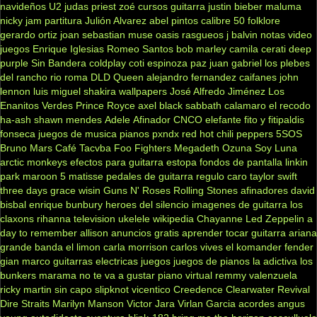
navideños
U2
judas priest
zoé
cursos guitarra
justin bieber
maluma
nicky jam
partitura
Julión Alvarez
abel pintos
calibre 50
folklore
gerardo ortiz
joan sebastian
muse
oasis
rasgueos
j balvin
notas
video
juegos
Enrique Iglesias
Romeo Santos
bob marley
camila
cerati
deep
purple
Sin Bandera
coldplay
coti
espinoza paz
juan gabriel
los plebes
del rancho
rio roma
DLD
Queen
alejandro fernandez
caifanes
john
lennon
luis miguel
shakira
wallpapers
José Alfredo Jiménez
Los
Enanitos Verdes
Prince Royce
axel
black sabbath
calamaro
el recodo
ha-ash
shawn mendes
Adele
Afinador
CNCO
elefante
fito y fitipaldis
fonseca
juegos de musica
pianos
pxndx
red hot chili peppers
5SOS
Bruno Mars
Café Tacvba
Foo Fighters
Megadeth
Ozuna
Soy Luna
arctic monkeys
efectos para guitarra
estopa
fondos de pantalla
linkin
park
maroon 5
matisse
pedales de guitarra
regulo caro
taylor swift
three days grace
wisin
Guns N' Roses
Rolling Stones
afinadores
david
bisbal
enrique bunbury
heroes del silencio
imagenes de guitarra
los
claxons
rihanna
television
ukelele
wikipedia
Chayanne
Led Zeppelin
a
day to remember
allison
anuncios gratis
aprender tocar guitarra
ariana
grande
banda el limon
carla morrison
carlos vives
el komander
fender
gian marco
guitarras electricas
juegos
juegos de pianos
la adictiva
los
bunkers
marama
no te va a gustar
piano virtual
remmy valenzuela
ricky martin
sin capo
slipknot
vicentico
Creedence Clearwater Revival
Dire Straits
Marilyn Manson
Victor Jara
Virlan Garcia
acordes
angus