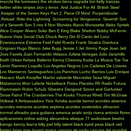
mezcla
the lumineers
the strokes
tierra sagrada
tori kelly
tranzas
twitter
white stripes
zion y lenox
.And Justice For All
.British Steel
.Keeper of the Seven Keys Part 2
.Piece Of Mind
.Purpendicular
.Reload
.Ride the Lightning
.Screaming for Vengeance
.Seventh Son
of a Seventh Son
3 rios
4 Non Blondes
Alanis Morissette
Aleks Syntek
Alice Cooper
Alvaro Soler
Ben E King
Blake Shelton
Bobby McFerrin
Buena Vista Social Club
Chuck Berry
Dio
El Canto del Loco
Evanescence
Extreme
Feid
Fidel Rueda
Frank Sinatra
Gianluca
Grignani
Hugo Blanco
Jake Bugg
Jessie J
Jet
Jimmy Page
Joan Jett
Joss Favela
Juan Fernando Velasco
Julieta Venegas
Julio Jaramillo
Keith Urban
Kelsea Ballerini
Kenny Chesney
Kudai
La Mosca Tse-Tse
Lenin Ramirez
Loquillo
Los Angeles Negros
Los Cadetes De Linares
Los Manseros Santiagueños
Los Panchos
Lucho Barrios
Luis Enrique
Macaco
Mark Knopfler
Martín valverde
Mercedes Sosa
Miguel
Matamoros
Mon Laferte
Nickelback
Pixies
Placebo
R5
Radio Futura
Rammstein
Robin Schulz
Silvestre Dangond
Simon and Garfunkel
Snow Patrol
The Cranberries
The Kooks
Thomas Rhett
Tim McGraw
Volbeat
X Ambassadors
Ylvis
Yuridia
acorde bemol
acordes abiertos
acordes menores
acordes septima
acordes sostenidos
afinacion
normal
afinador para guitarra
america
anahi
andy rivera
antonio flores
aplicaciones online
asking alexandria
attaque 77
audioslave
beatriz
luengo
benny ibarra
billy joel
billy talent
black eyed peas
black veil
brides
brian may
bryant myers
cancion de rocky
cancion del mundial