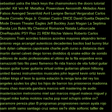
sebastian yatra
the black keys
the chainsmokers
the doors
tutorial
yandel
.Kill 'em All
.Metallica
.Powerslave
Aerosmith
Alkilados
Ases
Falsos
Avenged Sevenfold
Avril Lavigne
Bersuit Vergarabat
Carlos
Baute
Cornelio Vega Jr.
Cristian Castro
DNCE
David Guetta
Depeche
Mode
Dream Theater
Eagles
Jeff Buckley
Juan Magan
La Septima
Banda
Los Bukis
My Chemical Romance
Natalia Lafourcade
OneRepublic
PSY
Piso 21
REM
Ritchie Valens
Roberto Carlos
Scorpions
Train
acordes básicos
acordes mayores
alejandro lerner
antonio vega
arcangel
autenticos decadentes
bacilos
bad bunny
blur
bob dylan
callejeros
capotraste
charlie puth
curso a distancia
dani
martin
daniel calveti
diego torres
divididos
dj snake
editor de sonido
editores de audio profesionales
el ultimo de la fila
enjambre
eros
ramazzotti
fato
fito paez
flamenco
flo rida
franco de vita
futbol
guitar
lesson
guitar tuner
guitarra virtual online
guitarras gibson
hillsong
united
ibanez
instrumentos musicales
john legend
kevin ortiz
kevin
roldan
kings of leon
la quinta estación
la renga
lana del rey
los
angeles azules
los gfez
los hijos de barron
los prisioneros
madonna
manu chao
marcela gandara
marcos witt
mastering de audio
masterizacion
metronomo
miel san marcos
miguel mateos
miguel y
miguel
mike bahia
molotov
nacha pop
noel schajris
online
ov7
paramore
pereza
plan B
programas
progresiones
ramon ayala
rojo
sam smith
samo
santiago cruz
seteo
sie7e
slide
softonic
talller de