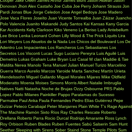
Cooper
Jake Owen
James Arthur
James Blunt
Jason Aldean
Jason
Donovan
Jhon Alex Castaño
Joe Cuba
Joe Perry
Johann Strauss
Jon
Pardi
Jonas Blue
Jorge Celedon
Jose Angel Bedoya
Jose Madero
Jose Vaca Flores
Joseíto
Juan Vicente Torrealba
Juan Záizar
Juancho
Polo Valencia
Juanito Makandé
Judy Santos
Kai
Kansas
Kany Garcia
Kar Accidents
Kelly Clarkson
Kiko Veneno
La Beriso
Lady Antebellum
Lee Brice
Lenka
Leonard Cohen
Lilly Wood & The Prick
Liquits
Lira
Lori Meyers
Los Abuelos de la Nada
Los Chicos del Boulevard
Los De
Adentro
Los Impacientes
Los Rancheros
Los Sebastianes
Los
Secretos
Los Visconti
Lucas Sugo
Luciano Pereyra
Luis Aguilé
Luis
Demetrio
Lukas Graham
Luke Bryan
Luz Casal
M clan
Maddie & Tae
Maldita Nerea
Manolo Tena
Manuel Julian
Manuel Turizo
Marcelino
Guerra
Marco Aurelio
Marcos Yaroide
Marta Sanchez
Martín Urieta
Mendelssohn
Miguel Gallardo
Miguel Morales
Mijares
Mike Oldfield
Moderatto
Moenia
Moises Simons
Morris Albert
Natalie Imbruglia
Natives
Natti Natasha
Noche de Brujas
Ozzy Osbourne
PRS
Pablo
Lopez
Pablo Milanes
Painkiller
Pappo
Paralamas do Sucesso
Parmalee
Paul Anka
Paula Fernandes
Pedro Elías Gutiérrez
Pepe
Guízar
Peteco Carabajal
Peter Manjarres
Plain White T's
Rage Against
The Machine
Ramón Sixto Ríos
Ray Charles
Rescate
Roberto
Orellana
Roberto Parra
Rocio Durcal
Rodrigo Amarante
Ross Lynch
Roy Orbison
Ruben Blades
Ruben Fuentes
Sabú
Salserin
Sam Hunt
Seether
Sleeping with Sirens
Sober
Staind
Stone Temple Pilots
Sum