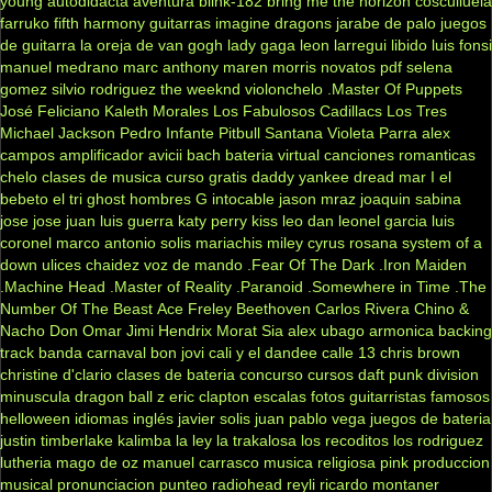
young
autodidacta
aventura
blink-182
bring me the horizon
cosculluela
farruko
fifth harmony
guitarras
imagine dragons
jarabe de palo
juegos
de guitarra
la oreja de van gogh
lady gaga
leon larregui
libido
luis fonsi
manuel medrano
marc anthony
maren morris
novatos
pdf
selena
gomez
silvio rodriguez
the weeknd
violonchelo
.Master Of Puppets
José Feliciano
Kaleth Morales
Los Fabulosos Cadillacs
Los Tres
Michael Jackson
Pedro Infante
Pitbull
Santana
Violeta Parra
alex
campos
amplificador
avicii
bach
bateria virtual
canciones romanticas
chelo
clases de musica
curso gratis
daddy yankee
dread mar I
el
bebeto
el tri
ghost
hombres G
intocable
jason mraz
joaquin sabina
jose jose
juan luis guerra
katy perry
kiss
leo dan
leonel garcia
luis
coronel
marco antonio solis
mariachis
miley cyrus
rosana
system of a
down
ulices chaidez
voz de mando
.Fear Of The Dark
.Iron Maiden
.Machine Head
.Master of Reality
.Paranoid
.Somewhere in Time
.The
Number Of The Beast
Ace Freley
Beethoven
Carlos Rivera
Chino &
Nacho
Don Omar
Jimi Hendrix
Morat
Sia
alex ubago
armonica
backing
track
banda carnaval
bon jovi
cali y el dandee
calle 13
chris brown
christine d'clario
clases de bateria
concurso
cursos
daft punk
division
minuscula
dragon ball z
eric clapton
escalas
fotos
guitarristas famosos
helloween
idiomas
inglés
javier solis
juan pablo vega
juegos de bateria
justin timberlake
kalimba
la ley
la trakalosa
los recoditos
los rodriguez
lutheria
mago de oz
manuel carrasco
musica religiosa
pink
produccion
musical
pronunciacion
punteo
radiohead
reyli
ricardo montaner