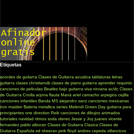
Etiquetas
acordes de guitarra
Clases de Guitarra acustica
tablaturas
letras
guitarra clases
christianvib
clases de piano
guitarra
aprender
requinto
canciones de peliculas
Beatles
bajo
guitarra viva
nirvana
ac/dc
Clases
de Guitarra Criolla
arjona
flauta
Maná
ariel camacho
arpegios
cejilla
canciones infantiles
Banda MS
alejandro sanz
canciones mexicanas
iron maiden
Bateria
metallica
series
Melendi
Green Day
guitarra para
principiantes
one direction
Reik
canciones de dibujos animados
tutoriales
navidad
ritmos
soda stereo
Jesse y Joy
juanes
vicente
fernandez
pablo alboran
Clases de Guitarra Clasica
Clases de
Guitarra Española
ed sheeran
pink floyd
andres cepeda
villancicos