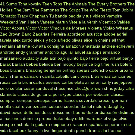
41
Sumo
Tchaikovsky
Teen Tops
The Animals
The Everly Brothers
The
Hollies
The Jam
The Ramones
The Script
The Who
Tiesto
Tom Jobim
Tomatito
Tracy Chapman
Tu banda pedida y tus videos
Vampire
Weekend
Van Halen
Vanesa Martín
Vete a la Versh
Vicentico Valdés
Victor Acosta
Victor Victor
Vinícius de Moraes
Violetta
Violão
Wheatus
Zac Brown Band
Zacarias Ferreira
acordeon
acustica
adobe
adriel
favela
alex zurdo
alexis y fido
alfredo olivas
alice in chains
all that
remains
all time low
alta consigna
amazon
anastacia
andrea echeverri
android
andy grammer
antonio aguilar
anuel aa
apps
armando
manzanero
audacity
aula
axn
bajo quinto
bajo tierra
bajo virtual
banjo
barak
barilari
bebes
belinda
ben moody
beyonce
big time rush
bolero
boss
brahms
breaking benjamin
britney spears
caloncho
calor urbano
calvin harris
camaron
camila cabello
canciones brasileñas
canciones
rusas
carla bruni
carlos asensio
carlos eleta almaran
carly rae jepsen
cello
celular
cesar sandoval
chase rice
chocQuibTown
chris jeday
cifra
clarinete
clases de guitarra por skype
clases por webcam
clasica
comprar
compás
consejos
corno francés
coverdale
crecer german
criolla
cuatro venezolano
cubase
cuerdas
daniel melero
daughtry
david bowie
deftones
deluz
descemer bueno
dexter
diapasón
distintas
afinaciones
dominio propio
drake
ebay
edith marquez
el vega
elvis
crespo
enchufa la guitarra
epiphone
erasure
española
esperanza de
vida
facebook
fanny lu
five finger death punch
francis lai
fraseos