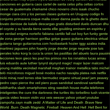
canciones en guitarra
caos
cartel de santa
celso piña
celtas cortos
cesar de guatemala
chamamé
chico novarro
chris isaak
chucho
monge
ciara
ciro y los persas
clases guitarra en Uruguay
codigo fn
conjunto primavera
coque malla
cover
danna paola
de la ghetto
demi
lovato
denisse de kalafe
descargas gratis
disturbed
duelo
duncan dhu
el coyote y su banda tierra santa
ellie goulding
eminem
en espiritu y
en verdad
enigma norteño
fabiana cantilo
fall out boy
fun
funky
gente
de zona
george harrison
gorillaz
gotye
guaco
guitarra electrica virtual
guitarra tango
guitarraviva.com
hoobastank
hozier
iggy azalea
india
martinez
jaguares
john fogerty
jorge drexler
jorge negrete
jose luis
perales
koko
korg
la cuca
la union
las pastillas del abuelo
laura pausini
lecciones
leon gieco
les paul
los primos mx
los ronaldos
lucas arnau
luis eduardo aute
luthier
lynyrd skynyrd
magic!
major lazer
malcom
young
maldita vecindad
marshall
meghan trainor
metallica tabs
michel
teló
microfonos
miguel bosé
modos
nacho
navajita platea
nek
netflix
nicki minaj
noel torres
obie bermudez
organo virtual
pearl jam
peavey
pedro capo
pierce the veil
piero
puas
sandobal
sandoval
santaflow
siddhartha
slash
smartphones
sting
swedish house mafia
telefonos
inteligentes
the cure
the darkness
the turtles
tito torbellino
tush
vicente
garcia
video lesson
violin
voz veis
weezer
yahoo
yotuel
youtube
zampoña
zayn malik
zedd
.A Matter of Life and Death
.Brave New
World
.Burn
.Death Magnetic
.Fireball
.Heaven And Hell
.Hell Bent for