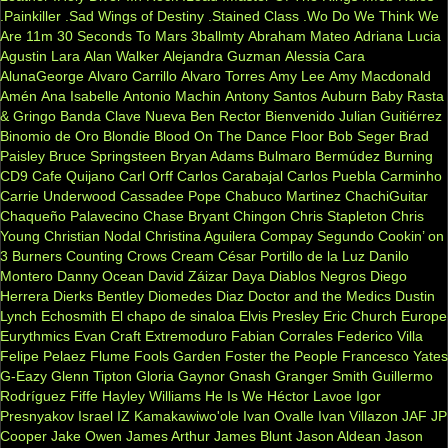
.Painkiller
.Sad Wings of Destiny
.Stained Class
.Wo Do We Think We
Are
11m
30 Seconds To Mars
3ballmty
Abraham Mateo
Adriana Lucia
Agustin Lara
Alan Walker
Alejandra Guzman
Alessia Cara
AlunaGeorge
Alvaro Carrillo
Alvaro Torres
Amy Lee
Amy Macdonald
Amén
Ana Isabelle
Antonio Machin
Antony Santos
Auburn
Baby Rasta
& Gringo
Banda Clave Nueva
Ben Rector
Bienvenido Julian Guitiérrez
Binomio de Oro
Blondie
Blood On The Dance Floor
Bob Seger
Brad
Paisley
Bruce Springsteen
Bryan Adams
Bulmaro Bermúdez
Burning
CD9
Cafe Quijano
Carl Orff
Carlos Carabajal
Carlos Puebla
Carminho
Carrie Underwood
Cassadee Pope
Chabuco Martinez
ChachiGuitar
Chaqueño Palavecino
Chase Bryant
Chingon
Chris Stapleton
Chris
Young
Christian Nodal
Christina Aguilera
Compay Segundo
Cookin’ on
3 Burners
Counting Crows
Cream
César Portillo de la Luz
Danilo
Montero
Danny Ocean
David Záizar
Daya
Diablos Negros
Diego
Herrera
Dierks Bentley
Diomedes Diaz
Doctor and the Medics
Dustin
Lynch
Echosmith
El chapo de sinaloa
Elvis Presley
Eric Church
Europe
Eurythmics
Evan Craft
Extremoduro
Fabian Corrales
Federico Villa
Felipe Pelaez
Flume
Fools Garden
Foster the People
Francesco Yates
G-Eazy
Glenn Tipton
Gloria Gaynor
Gnash
Granger Smith
Guillermo
Rodríguez Fiffe
Hayley Williams
He Is We
Héctor Lavoe
Igor
Presnyakov
Israel IZ Kamakawiwo'ole
Ivan Ovalle
Ivan Villazon
JAF
JP
Cooper
Jake Owen
James Arthur
James Blunt
Jason Aldean
Jason