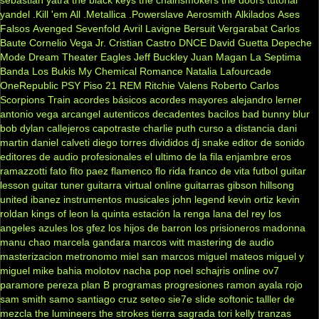
yandel
.Kill 'em All
.Metallica
.Powerslave
Aerosmith
Alkilados
Ases
Falsos
Avenged Sevenfold
Avril Lavigne
Bersuit Vergarabat
Carlos
Baute
Cornelio Vega Jr.
Cristian Castro
DNCE
David Guetta
Depeche
Mode
Dream Theater
Eagles
Jeff Buckley
Juan Magan
La Septima
Banda
Los Bukis
My Chemical Romance
Natalia Lafourcade
OneRepublic
PSY
Piso 21
REM
Ritchie Valens
Roberto Carlos
Scorpions
Train
acordes básicos
acordes mayores
alejandro lerner
antonio vega
arcangel
autenticos decadentes
bacilos
bad bunny
blur
bob dylan
callejeros
capotraste
charlie puth
curso a distancia
dani
martin
daniel calveti
diego torres
divididos
dj snake
editor de sonido
editores de audio profesionales
el ultimo de la fila
enjambre
eros
ramazzotti
fato
fito paez
flamenco
flo rida
franco de vita
futbol
guitar
lesson
guitar tuner
guitarra virtual online
guitarras gibson
hillsong
united
ibanez
instrumentos musicales
john legend
kevin ortiz
kevin
roldan
kings of leon
la quinta estación
la renga
lana del rey
los
angeles azules
los gfez
los hijos de barron
los prisioneros
madonna
manu chao
marcela gandara
marcos witt
mastering de audio
masterizacion
metronomo
miel san marcos
miguel mateos
miguel y
miguel
mike bahia
molotov
nacha pop
noel schajris
online
ov7
paramore
pereza
plan B
programas
progresiones
ramon ayala
rojo
sam smith
samo
santiago cruz
seteo
sie7e
slide
softonic
talller de
mezcla
the lumineers
the strokes
tierra sagrada
tori kelly
tranzas