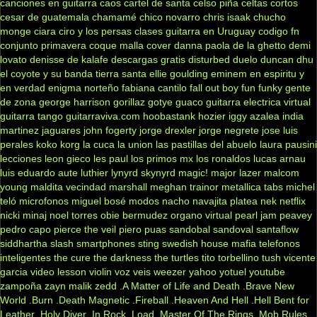
canciones en guitarra
caos
cartel de santa
celso piña
celtas cortos
cesar de guatemala
chamamé
chico novarro
chris isaak
chucho
monge
ciara
ciro y los persas
clases guitarra en Uruguay
codigo fn
conjunto primavera
coque malla
cover
danna paola
de la ghetto
demi
lovato
denisse de kalafe
descargas gratis
disturbed
duelo
duncan dhu
el coyote y su banda tierra santa
ellie goulding
eminem
en espiritu y
en verdad
enigma norteño
fabiana cantilo
fall out boy
fun
funky
gente
de zona
george harrison
gorillaz
gotye
guaco
guitarra electrica virtual
guitarra tango
guitarraviva.com
hoobastank
hozier
iggy azalea
india
martinez
jaguares
john fogerty
jorge drexler
jorge negrete
jose luis
perales
koko
korg
la cuca
la union
las pastillas del abuelo
laura pausini
lecciones
leon gieco
les paul
los primos mx
los ronaldos
lucas arnau
luis eduardo aute
luthier
lynyrd skynyrd
magic!
major lazer
malcom
young
maldita vecindad
marshall
meghan trainor
metallica tabs
michel
teló
microfonos
miguel bosé
modos
nacho
navajita platea
nek
netflix
nicki minaj
noel torres
obie bermudez
organo virtual
pearl jam
peavey
pedro capo
pierce the veil
piero
puas
sandobal
sandoval
santaflow
siddhartha
slash
smartphones
sting
swedish house mafia
telefonos
inteligentes
the cure
the darkness
the turtles
tito torbellino
tush
vicente
garcia
video lesson
violin
voz veis
weezer
yahoo
yotuel
youtube
zampoña
zayn malik
zedd
.A Matter of Life and Death
.Brave New
World
.Burn
.Death Magnetic
.Fireball
.Heaven And Hell
.Hell Bent for
Leather
.Holy Diver
.In Rock
.Load
.Master Of The Rings
.Mob Rules