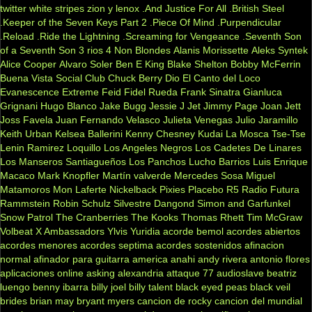
twitter
white stripes
zion y lenox
.And Justice For All
.British Steel
.Keeper of the Seven Keys Part 2
.Piece Of Mind
.Purpendicular
.Reload
.Ride the Lightning
.Screaming for Vengeance
.Seventh Son
of a Seventh Son
3 rios
4 Non Blondes
Alanis Morissette
Aleks Syntek
Alice Cooper
Alvaro Soler
Ben E King
Blake Shelton
Bobby McFerrin
Buena Vista Social Club
Chuck Berry
Dio
El Canto del Loco
Evanescence
Extreme
Feid
Fidel Rueda
Frank Sinatra
Gianluca
Grignani
Hugo Blanco
Jake Bugg
Jessie J
Jet
Jimmy Page
Joan Jett
Joss Favela
Juan Fernando Velasco
Julieta Venegas
Julio Jaramillo
Keith Urban
Kelsea Ballerini
Kenny Chesney
Kudai
La Mosca Tse-Tse
Lenin Ramirez
Loquillo
Los Angeles Negros
Los Cadetes De Linares
Los Manseros Santiagueños
Los Panchos
Lucho Barrios
Luis Enrique
Macaco
Mark Knopfler
Martín valverde
Mercedes Sosa
Miguel
Matamoros
Mon Laferte
Nickelback
Pixies
Placebo
R5
Radio Futura
Rammstein
Robin Schulz
Silvestre Dangond
Simon and Garfunkel
Snow Patrol
The Cranberries
The Kooks
Thomas Rhett
Tim McGraw
Volbeat
X Ambassadors
Ylvis
Yuridia
acorde bemol
acordes abiertos
acordes menores
acordes septima
acordes sostenidos
afinacion
normal
afinador para guitarra
america
anahi
andy rivera
antonio flores
aplicaciones online
asking alexandria
attaque 77
audioslave
beatriz
luengo
benny ibarra
billy joel
billy talent
black eyed peas
black veil
brides
brian may
bryant myers
cancion de rocky
cancion del mundial