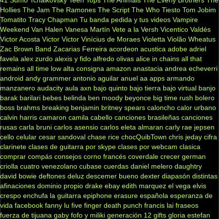
Hollies
The Jam
The Ramones
The Script
The Who
Tiesto
Tom Jobim
Tomatito
Tracy Chapman
Tu banda pedida y tus videos
Vampire
Weekend
Van Halen
Vanesa Martín
Vete a la Versh
Vicentico Valdés
Victor Acosta
Victor Victor
Vinícius de Moraes
Violetta
Violão
Wheatus
Zac Brown Band
Zacarias Ferreira
acordeon
acustica
adobe
adriel
favela
alex zurdo
alexis y fido
alfredo olivas
alice in chains
all that
remains
all time low
alta consigna
amazon
anastacia
andrea echeverri
android
andy grammer
antonio aguilar
anuel aa
apps
armando
manzanero
audacity
aula
axn
bajo quinto
bajo tierra
bajo virtual
banjo
barak
barilari
bebes
belinda
ben moody
beyonce
big time rush
bolero
boss
brahms
breaking benjamin
britney spears
caloncho
calor urbano
calvin harris
camaron
camila cabello
canciones brasileñas
canciones
rusas
carla bruni
carlos asensio
carlos eleta almaran
carly rae jepsen
cello
celular
cesar sandoval
chase rice
chocQuibTown
chris jeday
cifra
clarinete
clases de guitarra por skype
clases por webcam
clasica
comprar
compás
consejos
corno francés
coverdale
crecer german
criolla
cuatro venezolano
cubase
cuerdas
daniel melero
daughtry
david bowie
deftones
deluz
descemer bueno
dexter
diapasón
distintas
afinaciones
dominio propio
drake
ebay
edith marquez
el vega
elvis
crespo
enchufa la guitarra
epiphone
erasure
española
esperanza de
vida
facebook
fanny lu
five finger death punch
francis lai
fraseos
fuerza de tijuana
gaby fofo y miliki
generación 12
gifts
gloria estefan