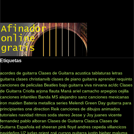
Etiquetas
acordes de guitarra
Clases de Guitarra acustica
tablaturas
letras
guitarra clases
christianvib
clases de piano
guitarra
aprender
requinto
canciones de peliculas
Beatles
bajo
guitarra viva
nirvana
ac/dc
Clases
de Guitarra Criolla
arjona
flauta
Maná
ariel camacho
arpegios
cejilla
canciones infantiles
Banda MS
alejandro sanz
canciones mexicanas
iron maiden
Bateria
metallica
series
Melendi
Green Day
guitarra para
principiantes
one direction
Reik
canciones de dibujos animados
tutoriales
navidad
ritmos
soda stereo
Jesse y Joy
juanes
vicente
fernandez
pablo alboran
Clases de Guitarra Clasica
Clases de
Guitarra Española
ed sheeran
pink floyd
andres cepeda
villancicos
navideños
U2
judas priest
zoé
cursos guitarra
justin bieber
maluma