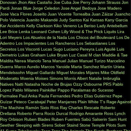
Donovan
Jhon Alex Castaño
Joe Cuba
Joe Perry
Johann Strauss
Jon
Pardi
Jonas Blue
Jorge Celedon
Jose Angel Bedoya
Jose Madero
Jose Vaca Flores
Joseíto
Juan Vicente Torrealba
Juan Záizar
Juancho
Polo Valencia
Juanito Makandé
Judy Santos
Kai
Kansas
Kany Garcia
Kar Accidents
Kelly Clarkson
Kiko Veneno
La Beriso
Lady Antebellum
Lee Brice
Lenka
Leonard Cohen
Lilly Wood & The Prick
Liquits
Lira
Lori Meyers
Los Abuelos de la Nada
Los Chicos del Boulevard
Los De
Adentro
Los Impacientes
Los Rancheros
Los Sebastianes
Los
Secretos
Los Visconti
Lucas Sugo
Luciano Pereyra
Luis Aguilé
Luis
Demetrio
Lukas Graham
Luke Bryan
Luz Casal
M clan
Maddie & Tae
Maldita Nerea
Manolo Tena
Manuel Julian
Manuel Turizo
Marcelino
Guerra
Marco Aurelio
Marcos Yaroide
Marta Sanchez
Martín Urieta
Mendelssohn
Miguel Gallardo
Miguel Morales
Mijares
Mike Oldfield
Moderatto
Moenia
Moises Simons
Morris Albert
Natalie Imbruglia
Natives
Natti Natasha
Noche de Brujas
Ozzy Osbourne
PRS
Pablo
Lopez
Pablo Milanes
Painkiller
Pappo
Paralamas do Sucesso
Parmalee
Paul Anka
Paula Fernandes
Pedro Elías Gutiérrez
Pepe
Guízar
Peteco Carabajal
Peter Manjarres
Plain White T's
Rage Against
The Machine
Ramón Sixto Ríos
Ray Charles
Rescate
Roberto
Orellana
Roberto Parra
Rocio Durcal
Rodrigo Amarante
Ross Lynch
Roy Orbison
Ruben Blades
Ruben Fuentes
Sabú
Salserin
Sam Hunt
Seether
Sleeping with Sirens
Sober
Staind
Stone Temple Pilots
Sum
41
Sumo
Tchaikovsky
Teen Tops
The Animals
The Everly Brothers
The