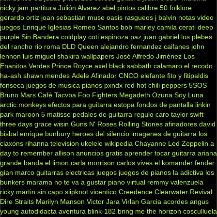
nicky jam
partitura
Julión Alvarez
abel pintos
calibre 50
folklore
gerardo ortiz
joan sebastian
muse
oasis
rasgueos
j balvin
notas
video
juegos
Enrique Iglesias
Romeo Santos
bob marley
camila
cerati
deep
purple
Sin Bandera
coldplay
coti
espinoza paz
juan gabriel
los plebes
del rancho
rio roma
DLD
Queen
alejandro fernandez
caifanes
john
lennon
luis miguel
shakira
wallpapers
José Alfredo Jiménez
Los
Enanitos Verdes
Prince Royce
axel
black sabbath
calamaro
el recodo
ha-ash
shawn mendes
Adele
Afinador
CNCO
elefante
fito y fitipaldis
fonseca
juegos de musica
pianos
pxndx
red hot chili peppers
5SOS
Bruno Mars
Café Tacvba
Foo Fighters
Megadeth
Ozuna
Soy Luna
arctic monkeys
efectos para guitarra
estopa
fondos de pantalla
linkin
park
maroon 5
matisse
pedales de guitarra
regulo caro
taylor swift
three days grace
wisin
Guns N' Roses
Rolling Stones
afinadores
david
bisbal
enrique bunbury
heroes del silencio
imagenes de guitarra
los
claxons
rihanna
television
ukelele
wikipedia
Chayanne
Led Zeppelin
a
day to remember
allison
anuncios gratis
aprender tocar guitarra
ariana
grande
banda el limon
carla morrison
carlos vives
el komander
fender
gian marco
guitarras electricas
juegos
juegos de pianos
la adictiva
los
bunkers
marama
no te va a gustar
piano virtual
remmy valenzuela
ricky martin
sin capo
slipknot
vicentico
Creedence Clearwater Revival
Dire Straits
Marilyn Manson
Victor Jara
Virlan Garcia
acordes
angus
young
autodidacta
aventura
blink-182
bring me the horizon
cosculluela