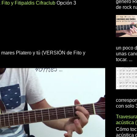
genero R
Fito y Fitipaldis Cifraclub
Opción 3
de rock na
un poco d
 mares Platero y tú (VERSIÓN de Fito y
unas canc
tocar. ...
correspon
con solo 3
Travesur
acústica 
Cómo toca
acústica 