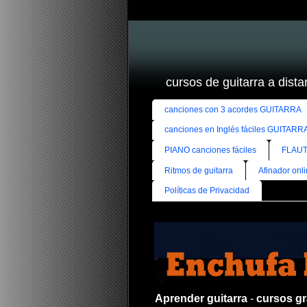
cursos de guitarra a distan
canciones con 3 acordes GUITARRA
canciones en Inglés fáciles GUITARR
PIANO canciones fáciles
FLAUT
Ritmos de guitarra
Afinador onl
Políticas de Privacidad
Aprender guitarra
-
cursos gra