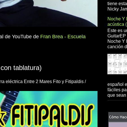
tiene est
Nicky Jam
Noche Y 
acústica 
Este es u
GuitarEP 
nal de YouTube de
Fran Brea - Escuela
Noche Y D
canción d
con tablatura)
a eléctrica Entre 2 Mares Fito y Fitipaldis /
español 
fáciles pa
que sean 