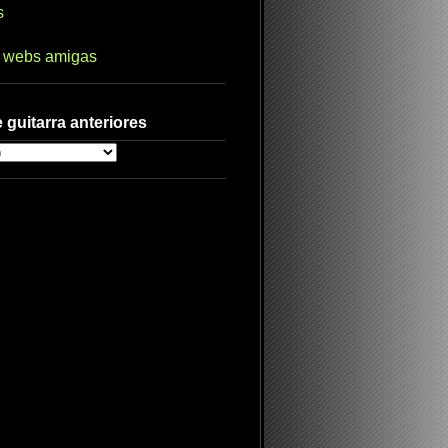
s
s webs amigas
 guitarra anteriores