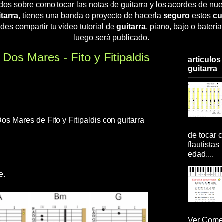
dos sobre como tocar las notas de guitarra y los acordes de nue
tarra
, tienes una banda o proyecto de hacerla
seguro
estos
cu
des compartir tu video tutorial de
guitarra
, piano, bajo o baterí
luego será publicado.
 Dos Mares - Fito y Fitipaldis
articulos
guitarra
os Mares de Fito y Fitipaldis con guitarra
de tocar c
flautistas
edad....
e.
Ver Comen