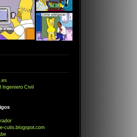
.es
 Ingeniero Civil
migos
irador
e-cutis.blogspot.com
abe