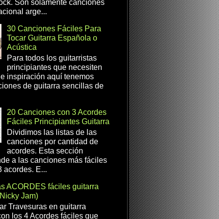
ock. Son solamente canciones
cional arge...
30 Canciones Fáciles Para
Tocar Guitarra Española o
Acústica
Para todos los guitarristas
principiantes que necesiten
e inspiración aquí tenemos
iones de guitarra sencillas de
20 Canciones con 3 Acordes
Fáciles Principiantes Guitarra
Dividimos las listas de las
canciones por cantidad de
acordes. Esta sección
de a las canciones más fáciles
 acordes. E...
as ACORDES fáciles guitarra
(Nicky Jam)
r Travesuras en guitarra
con los 4 Acordes fáciles que