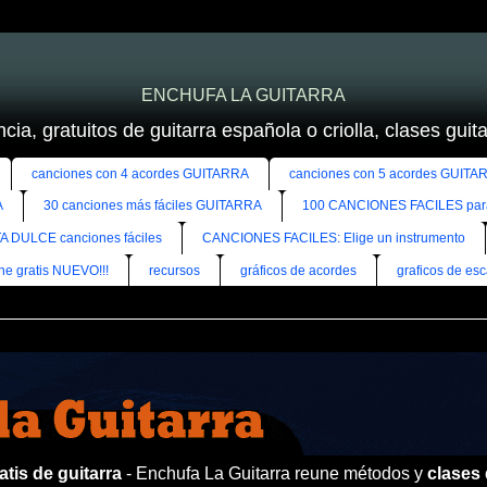
ENCHUFA LA GUITARRA
cia, gratuitos de guitarra española o criolla, clases guitar
canciones con 4 acordes GUITARRA
canciones con 5 acordes GUITA
A
30 canciones más fáciles GUITARRA
100 CANCIONES FACILES pa
A DULCE canciones fáciles
CANCIONES FACILES: Elige un instrumento
ine gratis NUEVO!!!
recursos
gráficos de acordes
graficos de esc
tis de guitarra
- Enchufa La Guitarra reune métodos y
clases 