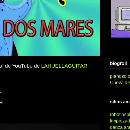
blogroll
nal de YouTube de
LAHUELLAGUITAR
pianosolo
Cueva del
L
sitios a
es
robot asp
limpiezad
danza ar