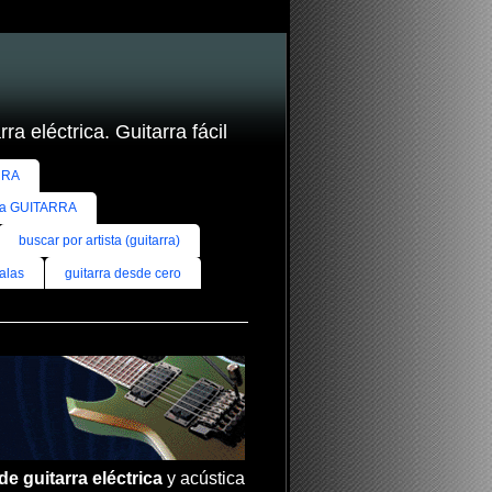
ra eléctrica. Guitarra fácil
RRA
ra GUITARRA
buscar por artista (guitarra)
alas
guitarra desde cero
de guitarra eléctrica
y acústica