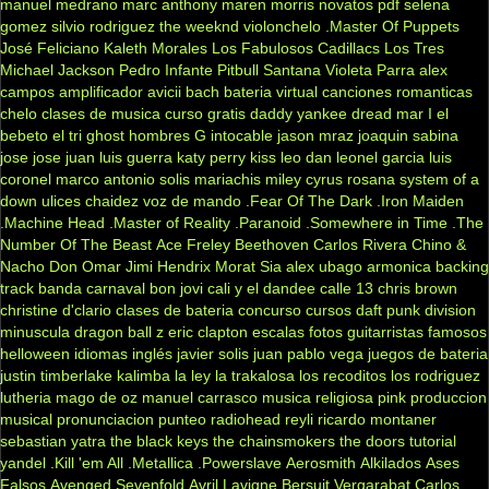
manuel medrano
marc anthony
maren morris
novatos
pdf
selena
gomez
silvio rodriguez
the weeknd
violonchelo
.Master Of Puppets
José Feliciano
Kaleth Morales
Los Fabulosos Cadillacs
Los Tres
Michael Jackson
Pedro Infante
Pitbull
Santana
Violeta Parra
alex
campos
amplificador
avicii
bach
bateria virtual
canciones romanticas
chelo
clases de musica
curso gratis
daddy yankee
dread mar I
el
bebeto
el tri
ghost
hombres G
intocable
jason mraz
joaquin sabina
jose jose
juan luis guerra
katy perry
kiss
leo dan
leonel garcia
luis
coronel
marco antonio solis
mariachis
miley cyrus
rosana
system of a
down
ulices chaidez
voz de mando
.Fear Of The Dark
.Iron Maiden
.Machine Head
.Master of Reality
.Paranoid
.Somewhere in Time
.The
Number Of The Beast
Ace Freley
Beethoven
Carlos Rivera
Chino &
Nacho
Don Omar
Jimi Hendrix
Morat
Sia
alex ubago
armonica
backing
track
banda carnaval
bon jovi
cali y el dandee
calle 13
chris brown
christine d'clario
clases de bateria
concurso
cursos
daft punk
division
minuscula
dragon ball z
eric clapton
escalas
fotos
guitarristas famosos
helloween
idiomas
inglés
javier solis
juan pablo vega
juegos de bateria
justin timberlake
kalimba
la ley
la trakalosa
los recoditos
los rodriguez
lutheria
mago de oz
manuel carrasco
musica religiosa
pink
produccion
musical
pronunciacion
punteo
radiohead
reyli
ricardo montaner
sebastian yatra
the black keys
the chainsmokers
the doors
tutorial
yandel
.Kill 'em All
.Metallica
.Powerslave
Aerosmith
Alkilados
Ases
Falsos
Avenged Sevenfold
Avril Lavigne
Bersuit Vergarabat
Carlos