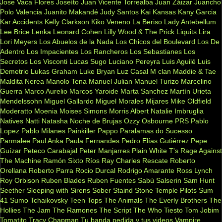
Jose Vaca Flores
Joseíto
Juan Vicente Torrealba
Juan Záizar
Juancho
Polo Valencia
Juanito Makandé
Judy Santos
Kai
Kansas
Kany Garcia
Kar Accidents
Kelly Clarkson
Kiko Veneno
La Beriso
Lady Antebellum
Lee Brice
Lenka
Leonard Cohen
Lilly Wood & The Prick
Liquits
Lira
Lori Meyers
Los Abuelos de la Nada
Los Chicos del Boulevard
Los De
Adentro
Los Impacientes
Los Rancheros
Los Sebastianes
Los
Secretos
Los Visconti
Lucas Sugo
Luciano Pereyra
Luis Aguilé
Luis
Demetrio
Lukas Graham
Luke Bryan
Luz Casal
M clan
Maddie & Tae
Maldita Nerea
Manolo Tena
Manuel Julian
Manuel Turizo
Marcelino
Guerra
Marco Aurelio
Marcos Yaroide
Marta Sanchez
Martín Urieta
Mendelssohn
Miguel Gallardo
Miguel Morales
Mijares
Mike Oldfield
Moderatto
Moenia
Moises Simons
Morris Albert
Natalie Imbruglia
Natives
Natti Natasha
Noche de Brujas
Ozzy Osbourne
PRS
Pablo
Lopez
Pablo Milanes
Painkiller
Pappo
Paralamas do Sucesso
Parmalee
Paul Anka
Paula Fernandes
Pedro Elías Gutiérrez
Pepe
Guízar
Peteco Carabajal
Peter Manjarres
Plain White T's
Rage Against
The Machine
Ramón Sixto Ríos
Ray Charles
Rescate
Roberto
Orellana
Roberto Parra
Rocio Durcal
Rodrigo Amarante
Ross Lynch
Roy Orbison
Ruben Blades
Ruben Fuentes
Sabú
Salserin
Sam Hunt
Seether
Sleeping with Sirens
Sober
Staind
Stone Temple Pilots
Sum
41
Sumo
Tchaikovsky
Teen Tops
The Animals
The Everly Brothers
The
Hollies
The Jam
The Ramones
The Script
The Who
Tiesto
Tom Jobim
Tomatito
Tracy Chapman
Tu banda pedida y tus videos
Vampire