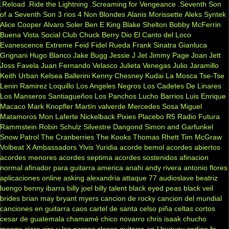
.Reload
.Ride the Lightning
.Screaming for Vengeance
.Seventh Son
of a Seventh Son
3 rios
4 Non Blondes
Alanis Morissette
Aleks Syntek
Alice Cooper
Alvaro Soler
Ben E King
Blake Shelton
Bobby McFerrin
Buena Vista Social Club
Chuck Berry
Dio
El Canto del Loco
Evanescence
Extreme
Feid
Fidel Rueda
Frank Sinatra
Gianluca
Grignani
Hugo Blanco
Jake Bugg
Jessie J
Jet
Jimmy Page
Joan Jett
Joss Favela
Juan Fernando Velasco
Julieta Venegas
Julio Jaramillo
Keith Urban
Kelsea Ballerini
Kenny Chesney
Kudai
La Mosca Tse-Tse
Lenin Ramirez
Loquillo
Los Angeles Negros
Los Cadetes De Linares
Los Manseros Santiagueños
Los Panchos
Lucho Barrios
Luis Enrique
Macaco
Mark Knopfler
Martín valverde
Mercedes Sosa
Miguel
Matamoros
Mon Laferte
Nickelback
Pixies
Placebo
R5
Radio Futura
Rammstein
Robin Schulz
Silvestre Dangond
Simon and Garfunkel
Snow Patrol
The Cranberries
The Kooks
Thomas Rhett
Tim McGraw
Volbeat
X Ambassadors
Ylvis
Yuridia
acorde bemol
acordes abiertos
acordes menores
acordes septima
acordes sostenidos
afinacion
normal
afinador para guitarra
america
anahi
andy rivera
antonio flores
aplicaciones online
asking alexandria
attaque 77
audioslave
beatriz
luengo
benny ibarra
billy joel
billy talent
black eyed peas
black veil
brides
brian may
bryant myers
cancion de rocky
cancion del mundial
canciones en guitarra
caos
cartel de santa
celso piña
celtas cortos
cesar de guatemala
chamamé
chico novarro
chris isaak
chucho