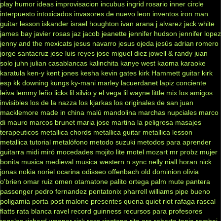
play
humor
ideas
improvisacion
incubus
ingrid rosario
inner circle
interpuesto
intoxicados
invasores de nuevo leon
inventos
iron man
guitar lesson
iskander
israel houghton
ivan arana
j alvarez
jack white
james bay
javier rosas
jaz jacob
jeanette
jennifer hudson
jennifer lopez
jenny and the mexicats
jesus navarro
jesus ojeda
jesús adrian romero
jorge santacruz
jose luis reyes
jose miguel diez
jowell & randy
juan
solo
juhn
julian casablancas
kalinchita
kanye west
kaoma
karaoke
karatula
ken-y
kent jones
kesha
kevin gates
kirk Hammett guitar
kirk
esp
kk downing
kungs
ky-mani marley
lacuerdanet
lapiz conciente
leiva
lemmy
leño
licks
lil silvio y el vega
lil wayne
little mix
los amigos
invisibles
los de la nazza
los kjarkas
los originales de san juan
macklemore
made in china
malú
mandolina
marchas nupciales
marco
di mauro
marcos brunet
maria jose
martina la peligrosa
masajes
terapeuticos
metallica chords
metallica guitar
metallica lesson
metallica tutorial
metalófono
metodo suzuki
metodos para aprender
guitarra
midi
miró
mocedades
mojito lite
motel
mozart
mr probz
mujer
bonita
musica medieval
musica western
n sync
nelly
niall horan
nick
jonas
nokia
noriel
ocarina
odisseo
offenbach
old dominion
olivia
o'brien
omar ruiz
omen
otamatone
palito ortega
palm mute
pantera
passenger
pedro fernandez
pentatonix
pharrell williams
pipe bueno
poligamia
porta
post malone
presentes
quena
quiet riot
rafaga
rascal
flatts
rata blanca
ravel
record guinness
recursos para profesores