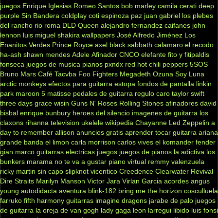
juegos
Enrique Iglesias
Romeo Santos
bob marley
camila
cerati
deep
purple
Sin Bandera
coldplay
coti
espinoza paz
juan gabriel
los plebes
del rancho
rio roma
DLD
Queen
alejandro fernandez
caifanes
john
lennon
luis miguel
shakira
wallpapers
José Alfredo Jiménez
Los
Enanitos Verdes
Prince Royce
axel
black sabbath
calamaro
el recodo
ha-ash
shawn mendes
Adele
Afinador
CNCO
elefante
fito y fitipaldis
fonseca
juegos de musica
pianos
pxndx
red hot chili peppers
5SOS
Bruno Mars
Café Tacvba
Foo Fighters
Megadeth
Ozuna
Soy Luna
arctic monkeys
efectos para guitarra
estopa
fondos de pantalla
linkin
park
maroon 5
matisse
pedales de guitarra
regulo caro
taylor swift
three days grace
wisin
Guns N' Roses
Rolling Stones
afinadores
david
bisbal
enrique bunbury
heroes del silencio
imagenes de guitarra
los
claxons
rihanna
television
ukelele
wikipedia
Chayanne
Led Zeppelin
a
day to remember
allison
anuncios gratis
aprender tocar guitarra
ariana
grande
banda el limon
carla morrison
carlos vives
el komander
fender
gian marco
guitarras electricas
juegos
juegos de pianos
la adictiva
los
bunkers
marama
no te va a gustar
piano virtual
remmy valenzuela
ricky martin
sin capo
slipknot
vicentico
Creedence Clearwater Revival
Dire Straits
Marilyn Manson
Victor Jara
Virlan Garcia
acordes
angus
young
autodidacta
aventura
blink-182
bring me the horizon
cosculluela
farruko
fifth harmony
guitarras
imagine dragons
jarabe de palo
juegos
de guitarra
la oreja de van gogh
lady gaga
leon larregui
libido
luis fonsi