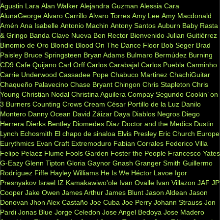
Agustin Lara
Alan Walker
Alejandra Guzman
Alessia Cara
AlunaGeorge
Alvaro Carrillo
Alvaro Torres
Amy Lee
Amy Macdonald
Amén
Ana Isabelle
Antonio Machin
Antony Santos
Auburn
Baby Rasta
& Gringo
Banda Clave Nueva
Ben Rector
Bienvenido Julian Guitiérrez
Binomio de Oro
Blondie
Blood On The Dance Floor
Bob Seger
Brad
Paisley
Bruce Springsteen
Bryan Adams
Bulmaro Bermúdez
Burning
CD9
Cafe Quijano
Carl Orff
Carlos Carabajal
Carlos Puebla
Carminho
Carrie Underwood
Cassadee Pope
Chabuco Martinez
ChachiGuitar
Chaqueño Palavecino
Chase Bryant
Chingon
Chris Stapleton
Chris
Young
Christian Nodal
Christina Aguilera
Compay Segundo
Cookin’ on
3 Burners
Counting Crows
Cream
César Portillo de la Luz
Danilo
Montero
Danny Ocean
David Záizar
Daya
Diablos Negros
Diego
Herrera
Dierks Bentley
Diomedes Diaz
Doctor and the Medics
Dustin
Lynch
Echosmith
El chapo de sinaloa
Elvis Presley
Eric Church
Europe
Eurythmics
Evan Craft
Extremoduro
Fabian Corrales
Federico Villa
Felipe Pelaez
Flume
Fools Garden
Foster the People
Francesco Yates
G-Eazy
Glenn Tipton
Gloria Gaynor
Gnash
Granger Smith
Guillermo
Rodríguez Fiffe
Hayley Williams
He Is We
Héctor Lavoe
Igor
Presnyakov
Israel IZ Kamakawiwo'ole
Ivan Ovalle
Ivan Villazon
JAF
JP
Cooper
Jake Owen
James Arthur
James Blunt
Jason Aldean
Jason
Donovan
Jhon Alex Castaño
Joe Cuba
Joe Perry
Johann Strauss
Jon
Pardi
Jonas Blue
Jorge Celedon
Jose Angel Bedoya
Jose Madero