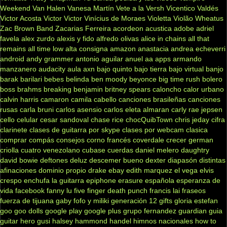
Weekend
Van Halen
Vanesa Martín
Vete a la Versh
Vicentico Valdés
Victor Acosta
Victor Victor
Vinícius de Moraes
Violetta
Violão
Wheatus
Zac Brown Band
Zacarias Ferreira
acordeon
acustica
adobe
adriel
favela
alex zurdo
alexis y fido
alfredo olivas
alice in chains
all that
remains
all time low
alta consigna
amazon
anastacia
andrea echeverri
android
andy grammer
antonio aguilar
anuel aa
apps
armando
manzanero
audacity
aula
axn
bajo quinto
bajo tierra
bajo virtual
banjo
barak
barilari
bebes
belinda
ben moody
beyonce
big time rush
bolero
boss
brahms
breaking benjamin
britney spears
caloncho
calor urbano
calvin harris
camaron
camila cabello
canciones brasileñas
canciones
rusas
carla bruni
carlos asensio
carlos eleta almaran
carly rae jepsen
cello
celular
cesar sandoval
chase rice
chocQuibTown
chris jeday
cifra
clarinete
clases de guitarra por skype
clases por webcam
clasica
comprar
compás
consejos
corno francés
coverdale
crecer german
criolla
cuatro venezolano
cubase
cuerdas
daniel melero
daughtry
david bowie
deftones
deluz
descemer bueno
dexter
diapasón
distintas
afinaciones
dominio propio
drake
ebay
edith marquez
el vega
elvis
crespo
enchufa la guitarra
epiphone
erasure
española
esperanza de
vida
facebook
fanny lu
five finger death punch
francis lai
fraseos
fuerza de tijuana
gaby fofo y miliki
generación 12
gifts
gloria estefan
goo goo dolls
google play
google plus
grupo fernandez
guardian
guia
guitar hero
gusi
halsey
hammond
handel
himnos nacionales
how to