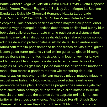
Baute
Cornelio Vega Jr.
Cristian Castro
DNCE
David Guetta
Depeche
Mode
Dream Theater
Eagles
Jeff Buckley
Juan Magan
La Septima
Banda
Los Bukis
My Chemical Romance
Natalia Lafourcade
OneRepublic
PSY
Piso 21
REM
Ritchie Valens
Roberto Carlos
Scorpions
Train
acordes básicos
acordes mayores
alejandro lerner
antonio vega
arcangel
autenticos decadentes
bacilos
bad bunny
blur
bob dylan
callejeros
capotraste
charlie puth
curso a distancia
dani
martin
daniel calveti
diego torres
divididos
dj snake
editor de sonido
editores de audio profesionales
el ultimo de la fila
enjambre
eros
ramazzotti
fato
fito paez
flamenco
flo rida
franco de vita
futbol
guitar
lesson
guitar tuner
guitarra virtual online
guitarras gibson
hillsong
united
ibanez
instrumentos musicales
john legend
kevin ortiz
kevin
roldan
kings of leon
la quinta estación
la renga
lana del rey
los
angeles azules
los gfez
los hijos de barron
los prisioneros
madonna
manu chao
marcela gandara
marcos witt
mastering de audio
masterizacion
metronomo
miel san marcos
miguel mateos
miguel y
miguel
mike bahia
molotov
nacha pop
noel schajris
online
ov7
paramore
pereza
plan B
programas
progresiones
ramon ayala
rojo
sam smith
samo
santiago cruz
seteo
sie7e
slide
softonic
talller de
mezcla
the lumineers
the strokes
tierra sagrada
tori kelly
tranzas
twitter
white stripes
zion y lenox
.And Justice For All
.British Steel
.Keeper of the Seven Keys Part 2
.Piece Of Mind
.Purpendicular