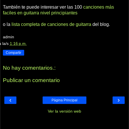
También te puede interesar ver las 100
canciones más
faciles en guitarra nivel principiantes
o la
lista completa de canciones de guitarra
del blog.
admin
a la/s
1:16 p.m.
Compartir
No hay comentarios.:
Publicar un comentario
‹
›
Página Principal
Ver la versión web