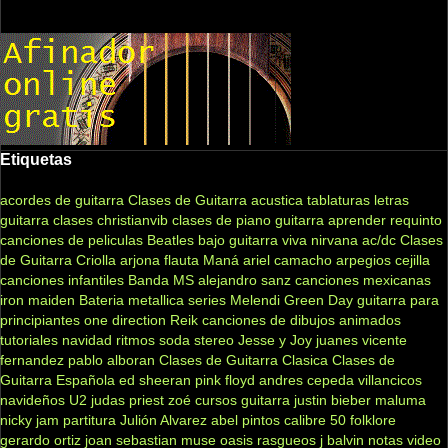
Etiquetas
acordes de guitarra
Clases de Guitarra acustica
tablaturas
letras
guitarra clases
christianvib
clases de piano
guitarra
aprender
requinto
canciones de peliculas
Beatles
bajo
guitarra viva
nirvana
ac/dc
Clases
de Guitarra Criolla
arjona
flauta
Maná
ariel camacho
arpegios
cejilla
canciones infantiles
Banda MS
alejandro sanz
canciones mexicanas
iron maiden
Bateria
metallica
series
Melendi
Green Day
guitarra para
principiantes
one direction
Reik
canciones de dibujos animados
tutoriales
navidad
ritmos
soda stereo
Jesse y Joy
juanes
vicente
fernandez
pablo alboran
Clases de Guitarra Clasica
Clases de
Guitarra Española
ed sheeran
pink floyd
andres cepeda
villancicos
navideños
U2
judas priest
zoé
cursos guitarra
justin bieber
maluma
nicky jam
partitura
Julión Alvarez
abel pintos
calibre 50
folklore
gerardo ortiz
joan sebastian
muse
oasis
rasgueos
j balvin
notas
video