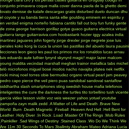
monge
ciara
ciro y los persas
clases guitarra en Uruguay
codigo fn
conjunto primavera
coque malla
cover
danna paola
de la ghetto
demi
lovato
denisse de kalafe
descargas gratis
disturbed
duelo
duncan dhu
el coyote y su banda tierra santa
ellie goulding
eminem
en espiritu y
en verdad
enigma norteño
fabiana cantilo
fall out boy
fun
funky
gente
de zona
george harrison
gorillaz
gotye
guaco
guitarra electrica virtual
guitarra tango
guitarraviva.com
hoobastank
hozier
iggy azalea
india
martinez
jaguares
john fogerty
jorge drexler
jorge negrete
jose luis
perales
koko
korg
la cuca
la union
las pastillas del abuelo
laura pausini
lecciones
leon gieco
les paul
los primos mx
los ronaldos
lucas arnau
luis eduardo aute
luthier
lynyrd skynyrd
magic!
major lazer
malcom
young
maldita vecindad
marshall
meghan trainor
metallica tabs
michel
teló
microfonos
miguel bosé
modos
nacho
navajita platea
nek
netflix
nicki minaj
noel torres
obie bermudez
organo virtual
pearl jam
peavey
pedro capo
pierce the veil
piero
puas
sandobal
sandoval
santaflow
siddhartha
slash
smartphones
sting
swedish house mafia
telefonos
inteligentes
the cure
the darkness
the turtles
tito torbellino
tush
vicente
garcia
video lesson
violin
voz veis
weezer
yahoo
yotuel
youtube
zampoña
zayn malik
zedd
.A Matter of Life and Death
.Brave New
World
.Burn
.Death Magnetic
.Fireball
.Heaven And Hell
.Hell Bent for
Leather
.Holy Diver
.In Rock
.Load
.Master Of The Rings
.Mob Rules
.Painkiller
.Sad Wings of Destiny
.Stained Class
.Wo Do We Think We
Are
11m
30 Seconds To Mars
3ballmty
Abraham Mateo
Adriana Lucia