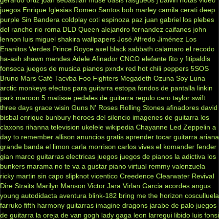
gerardo ortiz
joan sebastian
muse
oasis
rasgueos
j balvin
notas
video
juegos
Enrique Iglesias
Romeo Santos
bob marley
camila
cerati
deep
purple
Sin Bandera
coldplay
coti
espinoza paz
juan gabriel
los plebes
del rancho
rio roma
DLD
Queen
alejandro fernandez
caifanes
john
lennon
luis miguel
shakira
wallpapers
José Alfredo Jiménez
Los
Enanitos Verdes
Prince Royce
axel
black sabbath
calamaro
el recodo
ha-ash
shawn mendes
Adele
Afinador
CNCO
elefante
fito y fitipaldis
fonseca
juegos de musica
pianos
pxndx
red hot chili peppers
5SOS
Bruno Mars
Café Tacvba
Foo Fighters
Megadeth
Ozuna
Soy Luna
arctic monkeys
efectos para guitarra
estopa
fondos de pantalla
linkin
park
maroon 5
matisse
pedales de guitarra
regulo caro
taylor swift
three days grace
wisin
Guns N' Roses
Rolling Stones
afinadores
david
bisbal
enrique bunbury
heroes del silencio
imagenes de guitarra
los
claxons
rihanna
television
ukelele
wikipedia
Chayanne
Led Zeppelin
a
day to remember
allison
anuncios gratis
aprender tocar guitarra
ariana
grande
banda el limon
carla morrison
carlos vives
el komander
fender
gian marco
guitarras electricas
juegos
juegos de pianos
la adictiva
los
bunkers
marama
no te va a gustar
piano virtual
remmy valenzuela
ricky martin
sin capo
slipknot
vicentico
Creedence Clearwater Revival
Dire Straits
Marilyn Manson
Victor Jara
Virlan Garcia
acordes
angus
young
autodidacta
aventura
blink-182
bring me the horizon
cosculluela
farruko
fifth harmony
guitarras
imagine dragons
jarabe de palo
juegos
de guitarra
la oreja de van gogh
lady gaga
leon larregui
libido
luis fonsi