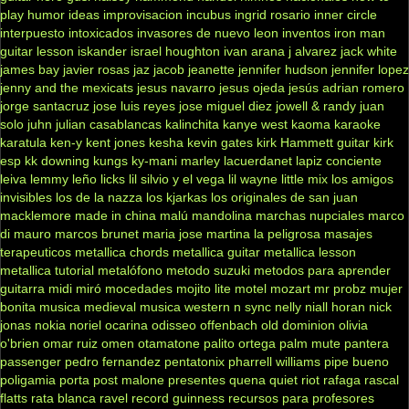
play
humor
ideas
improvisacion
incubus
ingrid rosario
inner circle
interpuesto
intoxicados
invasores de nuevo leon
inventos
iron man
guitar lesson
iskander
israel houghton
ivan arana
j alvarez
jack white
james bay
javier rosas
jaz jacob
jeanette
jennifer hudson
jennifer lopez
jenny and the mexicats
jesus navarro
jesus ojeda
jesús adrian romero
jorge santacruz
jose luis reyes
jose miguel diez
jowell & randy
juan
solo
juhn
julian casablancas
kalinchita
kanye west
kaoma
karaoke
karatula
ken-y
kent jones
kesha
kevin gates
kirk Hammett guitar
kirk
esp
kk downing
kungs
ky-mani marley
lacuerdanet
lapiz conciente
leiva
lemmy
leño
licks
lil silvio y el vega
lil wayne
little mix
los amigos
invisibles
los de la nazza
los kjarkas
los originales de san juan
macklemore
made in china
malú
mandolina
marchas nupciales
marco
di mauro
marcos brunet
maria jose
martina la peligrosa
masajes
terapeuticos
metallica chords
metallica guitar
metallica lesson
metallica tutorial
metalófono
metodo suzuki
metodos para aprender
guitarra
midi
miró
mocedades
mojito lite
motel
mozart
mr probz
mujer
bonita
musica medieval
musica western
n sync
nelly
niall horan
nick
jonas
nokia
noriel
ocarina
odisseo
offenbach
old dominion
olivia
o'brien
omar ruiz
omen
otamatone
palito ortega
palm mute
pantera
passenger
pedro fernandez
pentatonix
pharrell williams
pipe bueno
poligamia
porta
post malone
presentes
quena
quiet riot
rafaga
rascal
flatts
rata blanca
ravel
record guinness
recursos para profesores