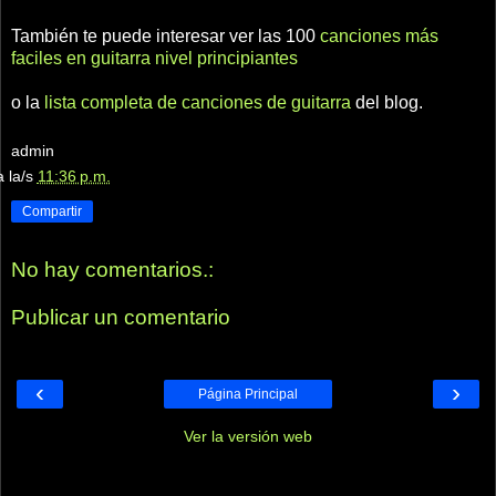
También te puede interesar ver las 100
canciones más
faciles en guitarra nivel principiantes
o la
lista completa de canciones de guitarra
del blog.
admin
a la/s
11:36 p.m.
Compartir
No hay comentarios.:
Publicar un comentario
‹
›
Página Principal
Ver la versión web