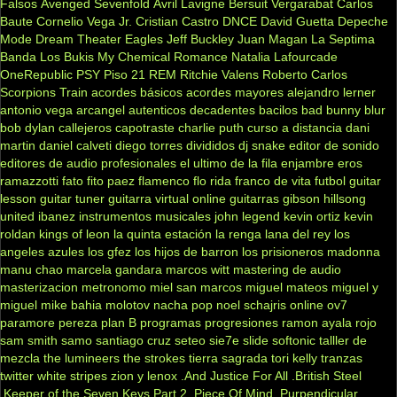
Falsos
Avenged Sevenfold
Avril Lavigne
Bersuit Vergarabat
Carlos
Baute
Cornelio Vega Jr.
Cristian Castro
DNCE
David Guetta
Depeche
Mode
Dream Theater
Eagles
Jeff Buckley
Juan Magan
La Septima
Banda
Los Bukis
My Chemical Romance
Natalia Lafourcade
OneRepublic
PSY
Piso 21
REM
Ritchie Valens
Roberto Carlos
Scorpions
Train
acordes básicos
acordes mayores
alejandro lerner
antonio vega
arcangel
autenticos decadentes
bacilos
bad bunny
blur
bob dylan
callejeros
capotraste
charlie puth
curso a distancia
dani
martin
daniel calveti
diego torres
divididos
dj snake
editor de sonido
editores de audio profesionales
el ultimo de la fila
enjambre
eros
ramazzotti
fato
fito paez
flamenco
flo rida
franco de vita
futbol
guitar
lesson
guitar tuner
guitarra virtual online
guitarras gibson
hillsong
united
ibanez
instrumentos musicales
john legend
kevin ortiz
kevin
roldan
kings of leon
la quinta estación
la renga
lana del rey
los
angeles azules
los gfez
los hijos de barron
los prisioneros
madonna
manu chao
marcela gandara
marcos witt
mastering de audio
masterizacion
metronomo
miel san marcos
miguel mateos
miguel y
miguel
mike bahia
molotov
nacha pop
noel schajris
online
ov7
paramore
pereza
plan B
programas
progresiones
ramon ayala
rojo
sam smith
samo
santiago cruz
seteo
sie7e
slide
softonic
talller de
mezcla
the lumineers
the strokes
tierra sagrada
tori kelly
tranzas
twitter
white stripes
zion y lenox
.And Justice For All
.British Steel
.Keeper of the Seven Keys Part 2
.Piece Of Mind
.Purpendicular