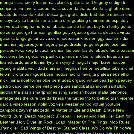
monge
ciara
ciro y los persas
clases guitarra en Uruguay
codigo fn
conjunto primavera
coque malla
cover
danna paola
de la ghetto
demi
lovato
denisse de kalafe
descargas gratis
disturbed
duelo
duncan dhu
el coyote y su banda tierra santa
ellie goulding
eminem
en espiritu y
en verdad
enigma norteño
fabiana cantilo
fall out boy
fun
funky
gente
de zona
george harrison
gorillaz
gotye
guaco
guitarra electrica virtual
guitarra tango
guitarraviva.com
hoobastank
hozier
iggy azalea
india
martinez
jaguares
john fogerty
jorge drexler
jorge negrete
jose luis
perales
koko
korg
la cuca
la union
las pastillas del abuelo
laura pausini
lecciones
leon gieco
les paul
los primos mx
los ronaldos
lucas arnau
luis eduardo aute
luthier
lynyrd skynyrd
magic!
major lazer
malcom
young
maldita vecindad
marshall
meghan trainor
metallica tabs
michel
teló
microfonos
miguel bosé
modos
nacho
navajita platea
nek
netflix
nicki minaj
noel torres
obie bermudez
organo virtual
pearl jam
peavey
pedro capo
pierce the veil
piero
puas
sandobal
sandoval
santaflow
siddhartha
slash
smartphones
sting
swedish house mafia
telefonos
inteligentes
the cure
the darkness
the turtles
tito torbellino
tush
vicente
garcia
video lesson
violin
voz veis
weezer
yahoo
yotuel
youtube
zampoña
zayn malik
zedd
.A Matter of Life and Death
.Brave New
World
.Burn
.Death Magnetic
.Fireball
.Heaven And Hell
.Hell Bent for
Leather
.Holy Diver
.In Rock
.Load
.Master Of The Rings
.Mob Rules
.Painkiller
.Sad Wings of Destiny
.Stained Class
.Wo Do We Think We