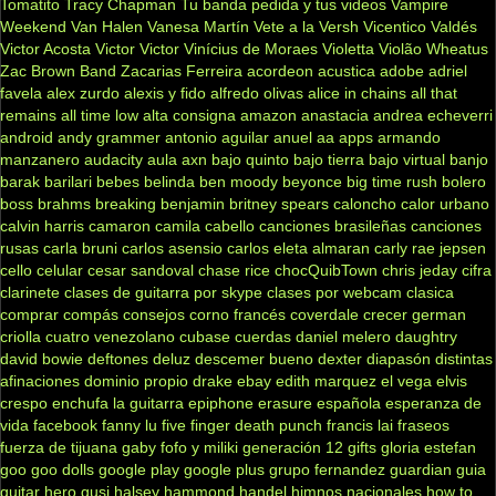
Tomatito
Tracy Chapman
Tu banda pedida y tus videos
Vampire
Weekend
Van Halen
Vanesa Martín
Vete a la Versh
Vicentico Valdés
Victor Acosta
Victor Victor
Vinícius de Moraes
Violetta
Violão
Wheatus
Zac Brown Band
Zacarias Ferreira
acordeon
acustica
adobe
adriel
favela
alex zurdo
alexis y fido
alfredo olivas
alice in chains
all that
remains
all time low
alta consigna
amazon
anastacia
andrea echeverri
android
andy grammer
antonio aguilar
anuel aa
apps
armando
manzanero
audacity
aula
axn
bajo quinto
bajo tierra
bajo virtual
banjo
barak
barilari
bebes
belinda
ben moody
beyonce
big time rush
bolero
boss
brahms
breaking benjamin
britney spears
caloncho
calor urbano
calvin harris
camaron
camila cabello
canciones brasileñas
canciones
rusas
carla bruni
carlos asensio
carlos eleta almaran
carly rae jepsen
cello
celular
cesar sandoval
chase rice
chocQuibTown
chris jeday
cifra
clarinete
clases de guitarra por skype
clases por webcam
clasica
comprar
compás
consejos
corno francés
coverdale
crecer german
criolla
cuatro venezolano
cubase
cuerdas
daniel melero
daughtry
david bowie
deftones
deluz
descemer bueno
dexter
diapasón
distintas
afinaciones
dominio propio
drake
ebay
edith marquez
el vega
elvis
crespo
enchufa la guitarra
epiphone
erasure
española
esperanza de
vida
facebook
fanny lu
five finger death punch
francis lai
fraseos
fuerza de tijuana
gaby fofo y miliki
generación 12
gifts
gloria estefan
goo goo dolls
google play
google plus
grupo fernandez
guardian
guia
guitar hero
gusi
halsey
hammond
handel
himnos nacionales
how to