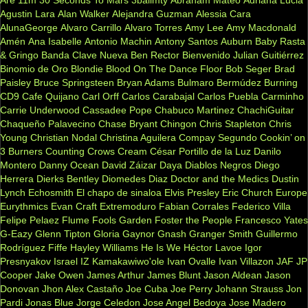
Are
11m
30 Seconds To Mars
3ballmty
Abraham Mateo
Adriana Lucia
Agustin Lara
Alan Walker
Alejandra Guzman
Alessia Cara
AlunaGeorge
Alvaro Carrillo
Alvaro Torres
Amy Lee
Amy Macdonald
Amén
Ana Isabelle
Antonio Machin
Antony Santos
Auburn
Baby Rasta
& Gringo
Banda Clave Nueva
Ben Rector
Bienvenido Julian Guitiérrez
Binomio de Oro
Blondie
Blood On The Dance Floor
Bob Seger
Brad
Paisley
Bruce Springsteen
Bryan Adams
Bulmaro Bermúdez
Burning
CD9
Cafe Quijano
Carl Orff
Carlos Carabajal
Carlos Puebla
Carminho
Carrie Underwood
Cassadee Pope
Chabuco Martinez
ChachiGuitar
Chaqueño Palavecino
Chase Bryant
Chingon
Chris Stapleton
Chris
Young
Christian Nodal
Christina Aguilera
Compay Segundo
Cookin’ on
3 Burners
Counting Crows
Cream
César Portillo de la Luz
Danilo
Montero
Danny Ocean
David Záizar
Daya
Diablos Negros
Diego
Herrera
Dierks Bentley
Diomedes Diaz
Doctor and the Medics
Dustin
Lynch
Echosmith
El chapo de sinaloa
Elvis Presley
Eric Church
Europe
Eurythmics
Evan Craft
Extremoduro
Fabian Corrales
Federico Villa
Felipe Pelaez
Flume
Fools Garden
Foster the People
Francesco Yates
G-Eazy
Glenn Tipton
Gloria Gaynor
Gnash
Granger Smith
Guillermo
Rodríguez Fiffe
Hayley Williams
He Is We
Héctor Lavoe
Igor
Presnyakov
Israel IZ Kamakawiwo'ole
Ivan Ovalle
Ivan Villazon
JAF
JP
Cooper
Jake Owen
James Arthur
James Blunt
Jason Aldean
Jason
Donovan
Jhon Alex Castaño
Joe Cuba
Joe Perry
Johann Strauss
Jon
Pardi
Jonas Blue
Jorge Celedon
Jose Angel Bedoya
Jose Madero