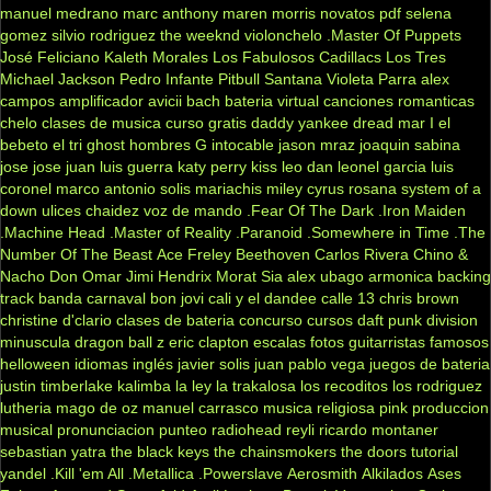
manuel medrano
marc anthony
maren morris
novatos
pdf
selena
gomez
silvio rodriguez
the weeknd
violonchelo
.Master Of Puppets
José Feliciano
Kaleth Morales
Los Fabulosos Cadillacs
Los Tres
Michael Jackson
Pedro Infante
Pitbull
Santana
Violeta Parra
alex
campos
amplificador
avicii
bach
bateria virtual
canciones romanticas
chelo
clases de musica
curso gratis
daddy yankee
dread mar I
el
bebeto
el tri
ghost
hombres G
intocable
jason mraz
joaquin sabina
jose jose
juan luis guerra
katy perry
kiss
leo dan
leonel garcia
luis
coronel
marco antonio solis
mariachis
miley cyrus
rosana
system of a
down
ulices chaidez
voz de mando
.Fear Of The Dark
.Iron Maiden
.Machine Head
.Master of Reality
.Paranoid
.Somewhere in Time
.The
Number Of The Beast
Ace Freley
Beethoven
Carlos Rivera
Chino &
Nacho
Don Omar
Jimi Hendrix
Morat
Sia
alex ubago
armonica
backing
track
banda carnaval
bon jovi
cali y el dandee
calle 13
chris brown
christine d'clario
clases de bateria
concurso
cursos
daft punk
division
minuscula
dragon ball z
eric clapton
escalas
fotos
guitarristas famosos
helloween
idiomas
inglés
javier solis
juan pablo vega
juegos de bateria
justin timberlake
kalimba
la ley
la trakalosa
los recoditos
los rodriguez
lutheria
mago de oz
manuel carrasco
musica religiosa
pink
produccion
musical
pronunciacion
punteo
radiohead
reyli
ricardo montaner
sebastian yatra
the black keys
the chainsmokers
the doors
tutorial
yandel
.Kill 'em All
.Metallica
.Powerslave
Aerosmith
Alkilados
Ases