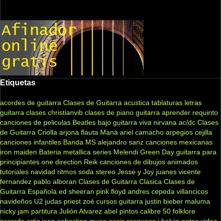
Etiquetas
acordes de guitarra
Clases de Guitarra acustica
tablaturas
letras
guitarra clases
christianvib
clases de piano
guitarra
aprender
requinto
canciones de peliculas
Beatles
bajo
guitarra viva
nirvana
ac/dc
Clases
de Guitarra Criolla
arjona
flauta
Maná
ariel camacho
arpegios
cejilla
canciones infantiles
Banda MS
alejandro sanz
canciones mexicanas
iron maiden
Bateria
metallica
series
Melendi
Green Day
guitarra para
principiantes
one direction
Reik
canciones de dibujos animados
tutoriales
navidad
ritmos
soda stereo
Jesse y Joy
juanes
vicente
fernandez
pablo alboran
Clases de Guitarra Clasica
Clases de
Guitarra Española
ed sheeran
pink floyd
andres cepeda
villancicos
navideños
U2
judas priest
zoé
cursos guitarra
justin bieber
maluma
nicky jam
partitura
Julión Alvarez
abel pintos
calibre 50
folklore