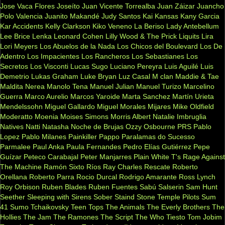
Jose Vaca Flores
Joseíto
Juan Vicente Torrealba
Juan Záizar
Juancho
Polo Valencia
Juanito Makandé
Judy Santos
Kai
Kansas
Kany Garcia
Kar Accidents
Kelly Clarkson
Kiko Veneno
La Beriso
Lady Antebellum
Lee Brice
Lenka
Leonard Cohen
Lilly Wood & The Prick
Liquits
Lira
Lori Meyers
Los Abuelos de la Nada
Los Chicos del Boulevard
Los De
Adentro
Los Impacientes
Los Rancheros
Los Sebastianes
Los
Secretos
Los Visconti
Lucas Sugo
Luciano Pereyra
Luis Aguilé
Luis
Demetrio
Lukas Graham
Luke Bryan
Luz Casal
M clan
Maddie & Tae
Maldita Nerea
Manolo Tena
Manuel Julian
Manuel Turizo
Marcelino
Guerra
Marco Aurelio
Marcos Yaroide
Marta Sanchez
Martín Urieta
Mendelssohn
Miguel Gallardo
Miguel Morales
Mijares
Mike Oldfield
Moderatto
Moenia
Moises Simons
Morris Albert
Natalie Imbruglia
Natives
Natti Natasha
Noche de Brujas
Ozzy Osbourne
PRS
Pablo
Lopez
Pablo Milanes
Painkiller
Pappo
Paralamas do Sucesso
Parmalee
Paul Anka
Paula Fernandes
Pedro Elías Gutiérrez
Pepe
Guízar
Peteco Carabajal
Peter Manjarres
Plain White T's
Rage Against
The Machine
Ramón Sixto Ríos
Ray Charles
Rescate
Roberto
Orellana
Roberto Parra
Rocio Durcal
Rodrigo Amarante
Ross Lynch
Roy Orbison
Ruben Blades
Ruben Fuentes
Sabú
Salserin
Sam Hunt
Seether
Sleeping with Sirens
Sober
Staind
Stone Temple Pilots
Sum
41
Sumo
Tchaikovsky
Teen Tops
The Animals
The Everly Brothers
The
Hollies
The Jam
The Ramones
The Script
The Who
Tiesto
Tom Jobim