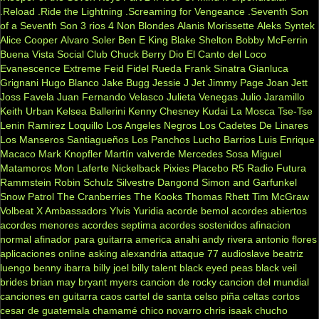
.Reload
.Ride the Lightning
.Screaming for Vengeance
.Seventh Son
of a Seventh Son
3 rios
4 Non Blondes
Alanis Morissette
Aleks Syntek
Alice Cooper
Alvaro Soler
Ben E King
Blake Shelton
Bobby McFerrin
Buena Vista Social Club
Chuck Berry
Dio
El Canto del Loco
Evanescence
Extreme
Feid
Fidel Rueda
Frank Sinatra
Gianluca
Grignani
Hugo Blanco
Jake Bugg
Jessie J
Jet
Jimmy Page
Joan Jett
Joss Favela
Juan Fernando Velasco
Julieta Venegas
Julio Jaramillo
Keith Urban
Kelsea Ballerini
Kenny Chesney
Kudai
La Mosca Tse-Tse
Lenin Ramirez
Loquillo
Los Angeles Negros
Los Cadetes De Linares
Los Manseros Santiagueños
Los Panchos
Lucho Barrios
Luis Enrique
Macaco
Mark Knopfler
Martín valverde
Mercedes Sosa
Miguel
Matamoros
Mon Laferte
Nickelback
Pixies
Placebo
R5
Radio Futura
Rammstein
Robin Schulz
Silvestre Dangond
Simon and Garfunkel
Snow Patrol
The Cranberries
The Kooks
Thomas Rhett
Tim McGraw
Volbeat
X Ambassadors
Ylvis
Yuridia
acorde bemol
acordes abiertos
acordes menores
acordes septima
acordes sostenidos
afinacion
normal
afinador para guitarra
america
anahi
andy rivera
antonio flores
aplicaciones online
asking alexandria
attaque 77
audioslave
beatriz
luengo
benny ibarra
billy joel
billy talent
black eyed peas
black veil
brides
brian may
bryant myers
cancion de rocky
cancion del mundial
canciones en guitarra
caos
cartel de santa
celso piña
celtas cortos
cesar de guatemala
chamamé
chico novarro
chris isaak
chucho