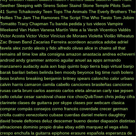
Seether
Sleeping with Sirens
Sober
Staind
Stone Temple Pilots
Sum
41
Sumo
Tchaikovsky
Teen Tops
The Animals
The Everly Brothers
The
Hollies
The Jam
The Ramones
The Script
The Who
Tiesto
Tom Jobim
Tomatito
Tracy Chapman
Tu banda pedida y tus videos
Vampire
Weekend
Van Halen
Vanesa Martín
Vete a la Versh
Vicentico Valdés
Victor Acosta
Victor Victor
Vinícius de Moraes
Violetta
Violão
Wheatus
Zac Brown Band
Zacarias Ferreira
acordeon
acustica
adobe
adriel
favela
alex zurdo
alexis y fido
alfredo olivas
alice in chains
all that
remains
all time low
alta consigna
amazon
anastacia
andrea echeverri
android
andy grammer
antonio aguilar
anuel aa
apps
armando
manzanero
audacity
aula
axn
bajo quinto
bajo tierra
bajo virtual
banjo
barak
barilari
bebes
belinda
ben moody
beyonce
big time rush
bolero
boss
brahms
breaking benjamin
britney spears
caloncho
calor urbano
calvin harris
camaron
camila cabello
canciones brasileñas
canciones
rusas
carla bruni
carlos asensio
carlos eleta almaran
carly rae jepsen
cello
celular
cesar sandoval
chase rice
chocQuibTown
chris jeday
cifra
clarinete
clases de guitarra por skype
clases por webcam
clasica
comprar
compás
consejos
corno francés
coverdale
crecer german
criolla
cuatro venezolano
cubase
cuerdas
daniel melero
daughtry
david bowie
deftones
deluz
descemer bueno
dexter
diapasón
distintas
afinaciones
dominio propio
drake
ebay
edith marquez
el vega
elvis
crespo
enchufa la guitarra
epiphone
erasure
española
esperanza de