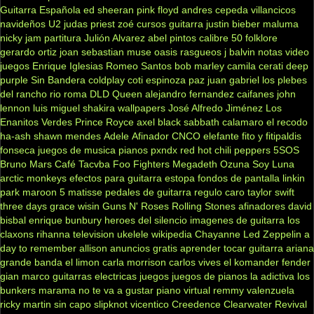
Guitarra Española
ed sheeran
pink floyd
andres cepeda
villancicos
navideños
U2
judas priest
zoé
cursos guitarra
justin bieber
maluma
nicky jam
partitura
Julión Alvarez
abel pintos
calibre 50
folklore
gerardo ortiz
joan sebastian
muse
oasis
rasgueos
j balvin
notas
video
juegos
Enrique Iglesias
Romeo Santos
bob marley
camila
cerati
deep
purple
Sin Bandera
coldplay
coti
espinoza paz
juan gabriel
los plebes
del rancho
rio roma
DLD
Queen
alejandro fernandez
caifanes
john
lennon
luis miguel
shakira
wallpapers
José Alfredo Jiménez
Los
Enanitos Verdes
Prince Royce
axel
black sabbath
calamaro
el recodo
ha-ash
shawn mendes
Adele
Afinador
CNCO
elefante
fito y fitipaldis
fonseca
juegos de musica
pianos
pxndx
red hot chili peppers
5SOS
Bruno Mars
Café Tacvba
Foo Fighters
Megadeth
Ozuna
Soy Luna
arctic monkeys
efectos para guitarra
estopa
fondos de pantalla
linkin
park
maroon 5
matisse
pedales de guitarra
regulo caro
taylor swift
three days grace
wisin
Guns N' Roses
Rolling Stones
afinadores
david
bisbal
enrique bunbury
heroes del silencio
imagenes de guitarra
los
claxons
rihanna
television
ukelele
wikipedia
Chayanne
Led Zeppelin
a
day to remember
allison
anuncios gratis
aprender tocar guitarra
ariana
grande
banda el limon
carla morrison
carlos vives
el komander
fender
gian marco
guitarras electricas
juegos
juegos de pianos
la adictiva
los
bunkers
marama
no te va a gustar
piano virtual
remmy valenzuela
ricky martin
sin capo
slipknot
vicentico
Creedence Clearwater Revival