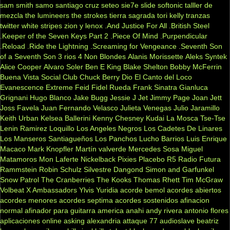
sam smith
samo
santiago cruz
seteo
sie7e
slide
softonic
talller de
mezcla
the lumineers
the strokes
tierra sagrada
tori kelly
tranzas
twitter
white stripes
zion y lenox
.And Justice For All
.British Steel
.Keeper of the Seven Keys Part 2
.Piece Of Mind
.Purpendicular
.Reload
.Ride the Lightning
.Screaming for Vengeance
.Seventh Son
of a Seventh Son
3 rios
4 Non Blondes
Alanis Morissette
Aleks Syntek
Alice Cooper
Alvaro Soler
Ben E King
Blake Shelton
Bobby McFerrin
Buena Vista Social Club
Chuck Berry
Dio
El Canto del Loco
Evanescence
Extreme
Feid
Fidel Rueda
Frank Sinatra
Gianluca
Grignani
Hugo Blanco
Jake Bugg
Jessie J
Jet
Jimmy Page
Joan Jett
Joss Favela
Juan Fernando Velasco
Julieta Venegas
Julio Jaramillo
Keith Urban
Kelsea Ballerini
Kenny Chesney
Kudai
La Mosca Tse-Tse
Lenin Ramirez
Loquillo
Los Angeles Negros
Los Cadetes De Linares
Los Manseros Santiagueños
Los Panchos
Lucho Barrios
Luis Enrique
Macaco
Mark Knopfler
Martín valverde
Mercedes Sosa
Miguel
Matamoros
Mon Laferte
Nickelback
Pixies
Placebo
R5
Radio Futura
Rammstein
Robin Schulz
Silvestre Dangond
Simon and Garfunkel
Snow Patrol
The Cranberries
The Kooks
Thomas Rhett
Tim McGraw
Volbeat
X Ambassadors
Ylvis
Yuridia
acorde bemol
acordes abiertos
acordes menores
acordes septima
acordes sostenidos
afinacion
normal
afinador para guitarra
america
anahi
andy rivera
antonio flores
aplicaciones online
asking alexandria
attaque 77
audioslave
beatriz