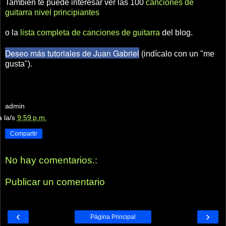
También te puede interesar ver las 100
canciones de
guitarra nivel principiantes
o la
lista completa de canciones de guitarra
del blog.
Deseo más tutoriales de Juan Gabriel
(indícalo con un "me
gusta").
admin
a la/s
9:59 p.m.
Compartir
No hay comentarios.:
Publicar un comentario
‹
›
Página Principal