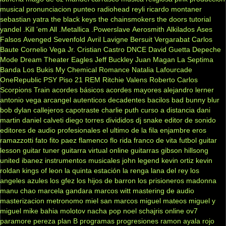
musical
pronunciacion
punteo
radiohead
reyli
ricardo montaner
sebastian yatra
the black keys
the chainsmokers
the doors
tutorial
yandel
.Kill 'em All
.Metallica
.Powerslave
Aerosmith
Alkilados
Ases
Falsos
Avenged Sevenfold
Avril Lavigne
Bersuit Vergarabat
Carlos
Baute
Cornelio Vega Jr.
Cristian Castro
DNCE
David Guetta
Depeche
Mode
Dream Theater
Eagles
Jeff Buckley
Juan Magan
La Septima
Banda
Los Bukis
My Chemical Romance
Natalia Lafourcade
OneRepublic
PSY
Piso 21
REM
Ritchie Valens
Roberto Carlos
Scorpions
Train
acordes básicos
acordes mayores
alejandro lerner
antonio vega
arcangel
autenticos decadentes
bacilos
bad bunny
blur
bob dylan
callejeros
capotraste
charlie puth
curso a distancia
dani
martin
daniel calveti
diego torres
divididos
dj snake
editor de sonido
editores de audio profesionales
el ultimo de la fila
enjambre
eros
ramazzotti
fato
fito paez
flamenco
flo rida
franco de vita
futbol
guitar
lesson
guitar tuner
guitarra virtual online
guitarras gibson
hillsong
united
ibanez
instrumentos musicales
john legend
kevin ortiz
kevin
roldan
kings of leon
la quinta estación
la renga
lana del rey
los
angeles azules
los gfez
los hijos de barron
los prisioneros
madonna
manu chao
marcela gandara
marcos witt
mastering de audio
masterizacion
metronomo
miel san marcos
miguel mateos
miguel y
miguel
mike bahia
molotov
nacha pop
noel schajris
online
ov7
paramore
pereza
plan B
programas
progresiones
ramon ayala
rojo