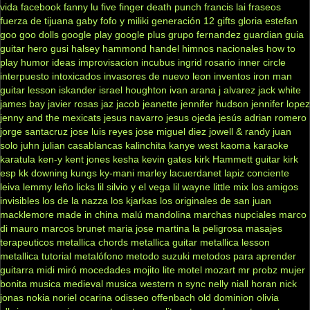
vida
facebook
fanny lu
five finger death punch
francis lai
fraseos
fuerza de tijuana
gaby fofo y miliki
generación 12
gifts
gloria estefan
goo goo dolls
google play
google plus
grupo fernandez
guardian
guia
guitar hero
gusi
halsey
hammond
handel
himnos nacionales
how to
play
humor
ideas
improvisacion
incubus
ingrid rosario
inner circle
interpuesto
intoxicados
invasores de nuevo leon
inventos
iron man
guitar lesson
iskander
israel houghton
ivan arana
j alvarez
jack white
james bay
javier rosas
jaz jacob
jeanette
jennifer hudson
jennifer lopez
jenny and the mexicats
jesus navarro
jesus ojeda
jesús adrian romero
jorge santacruz
jose luis reyes
jose miguel diez
jowell & randy
juan
solo
juhn
julian casablancas
kalinchita
kanye west
kaoma
karaoke
karatula
ken-y
kent jones
kesha
kevin gates
kirk Hammett guitar
kirk
esp
kk downing
kungs
ky-mani marley
lacuerdanet
lapiz conciente
leiva
lemmy
leño
licks
lil silvio y el vega
lil wayne
little mix
los amigos
invisibles
los de la nazza
los kjarkas
los originales de san juan
macklemore
made in china
malú
mandolina
marchas nupciales
marco
di mauro
marcos brunet
maria jose
martina la peligrosa
masajes
terapeuticos
metallica chords
metallica guitar
metallica lesson
metallica tutorial
metalófono
metodo suzuki
metodos para aprender
guitarra
midi
miró
mocedades
mojito lite
motel
mozart
mr probz
mujer
bonita
musica medieval
musica western
n sync
nelly
niall horan
nick
jonas
nokia
noriel
ocarina
odisseo
offenbach
old dominion
olivia