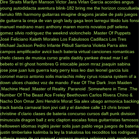
Dire Straits
Marilyn Manson
Victor Jara
Virlan Garcia
acordes
angus
young
autodidacta
aventura
blink-182
bring me the horizon
cosculluela
farruko
fifth harmony
guitarras
imagine dragons
jarabe de palo
juegos
de guitarra
la oreja de van gogh
lady gaga
leon larregui
libido
luis fonsi
manuel medrano
marc anthony
maren morris
novatos
pdf
selena
gomez
silvio rodriguez
the weeknd
violonchelo
.Master Of Puppets
José Feliciano
Kaleth Morales
Los Fabulosos Cadillacs
Los Tres
Michael Jackson
Pedro Infante
Pitbull
Santana
Violeta Parra
alex
campos
amplificador
avicii
bach
bateria virtual
canciones romanticas
chelo
clases de musica
curso gratis
daddy yankee
dread mar I
el
bebeto
el tri
ghost
hombres G
intocable
jason mraz
joaquin sabina
jose jose
juan luis guerra
katy perry
kiss
leo dan
leonel garcia
luis
coronel
marco antonio solis
mariachis
miley cyrus
rosana
system of a
down
ulices chaidez
voz de mando
.Fear Of The Dark
.Iron Maiden
.Machine Head
.Master of Reality
.Paranoid
.Somewhere in Time
.The
Number Of The Beast
Ace Freley
Beethoven
Carlos Rivera
Chino &
Nacho
Don Omar
Jimi Hendrix
Morat
Sia
alex ubago
armonica
backing
track
banda carnaval
bon jovi
cali y el dandee
calle 13
chris brown
christine d'clario
clases de bateria
concurso
cursos
daft punk
division
minuscula
dragon ball z
eric clapton
escalas
fotos
guitarristas famosos
helloween
idiomas
inglés
javier solis
juan pablo vega
juegos de bateria
justin timberlake
kalimba
la ley
la trakalosa
los recoditos
los rodriguez
lutheria
mago de oz
manuel carrasco
musica religiosa
pink
produccion