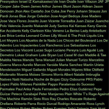
Presnyakov
Israel IZ Kamakawiwo'ole
Ivan Ovalle
Ivan Villazon
JAF
JP
Cooper
Jake Owen
James Arthur
James Blunt
Jason Aldean
Jason
Donovan
Jhon Alex Castaño
Joe Cuba
Joe Perry
Johann Strauss
Jon
Pardi
Jonas Blue
Jorge Celedon
Jose Angel Bedoya
Jose Madero
Jose Vaca Flores
Joseíto
Juan Vicente Torrealba
Juan Záizar
Juancho
Polo Valencia
Juanito Makandé
Judy Santos
Kai
Kansas
Kany Garcia
Kar Accidents
Kelly Clarkson
Kiko Veneno
La Beriso
Lady Antebellum
Lee Brice
Lenka
Leonard Cohen
Lilly Wood & The Prick
Liquits
Lira
Lori Meyers
Los Abuelos de la Nada
Los Chicos del Boulevard
Los De
Adentro
Los Impacientes
Los Rancheros
Los Sebastianes
Los
Secretos
Los Visconti
Lucas Sugo
Luciano Pereyra
Luis Aguilé
Luis
Demetrio
Lukas Graham
Luke Bryan
Luz Casal
M clan
Maddie & Tae
Maldita Nerea
Manolo Tena
Manuel Julian
Manuel Turizo
Marcelino
Guerra
Marco Aurelio
Marcos Yaroide
Marta Sanchez
Martín Urieta
Mendelssohn
Miguel Gallardo
Miguel Morales
Mijares
Mike Oldfield
Moderatto
Moenia
Moises Simons
Morris Albert
Natalie Imbruglia
Natives
Natti Natasha
Noche de Brujas
Ozzy Osbourne
PRS
Pablo
Lopez
Pablo Milanes
Painkiller
Pappo
Paralamas do Sucesso
Parmalee
Paul Anka
Paula Fernandes
Pedro Elías Gutiérrez
Pepe
Guízar
Peteco Carabajal
Peter Manjarres
Plain White T's
Rage Against
The Machine
Ramón Sixto Ríos
Ray Charles
Rescate
Roberto
Orellana
Roberto Parra
Rocio Durcal
Rodrigo Amarante
Ross Lynch
Roy Orbison
Ruben Blades
Ruben Fuentes
Sabú
Salserin
Sam Hunt