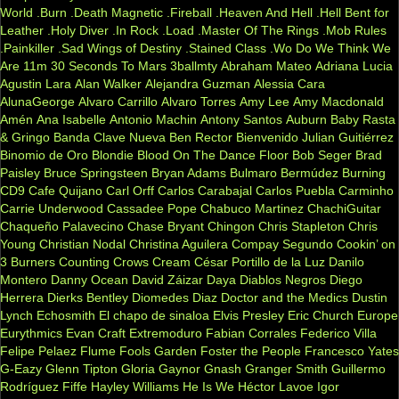
World
.Burn
.Death Magnetic
.Fireball
.Heaven And Hell
.Hell Bent for
Leather
.Holy Diver
.In Rock
.Load
.Master Of The Rings
.Mob Rules
.Painkiller
.Sad Wings of Destiny
.Stained Class
.Wo Do We Think We
Are
11m
30 Seconds To Mars
3ballmty
Abraham Mateo
Adriana Lucia
Agustin Lara
Alan Walker
Alejandra Guzman
Alessia Cara
AlunaGeorge
Alvaro Carrillo
Alvaro Torres
Amy Lee
Amy Macdonald
Amén
Ana Isabelle
Antonio Machin
Antony Santos
Auburn
Baby Rasta
& Gringo
Banda Clave Nueva
Ben Rector
Bienvenido Julian Guitiérrez
Binomio de Oro
Blondie
Blood On The Dance Floor
Bob Seger
Brad
Paisley
Bruce Springsteen
Bryan Adams
Bulmaro Bermúdez
Burning
CD9
Cafe Quijano
Carl Orff
Carlos Carabajal
Carlos Puebla
Carminho
Carrie Underwood
Cassadee Pope
Chabuco Martinez
ChachiGuitar
Chaqueño Palavecino
Chase Bryant
Chingon
Chris Stapleton
Chris
Young
Christian Nodal
Christina Aguilera
Compay Segundo
Cookin’ on
3 Burners
Counting Crows
Cream
César Portillo de la Luz
Danilo
Montero
Danny Ocean
David Záizar
Daya
Diablos Negros
Diego
Herrera
Dierks Bentley
Diomedes Diaz
Doctor and the Medics
Dustin
Lynch
Echosmith
El chapo de sinaloa
Elvis Presley
Eric Church
Europe
Eurythmics
Evan Craft
Extremoduro
Fabian Corrales
Federico Villa
Felipe Pelaez
Flume
Fools Garden
Foster the People
Francesco Yates
G-Eazy
Glenn Tipton
Gloria Gaynor
Gnash
Granger Smith
Guillermo
Rodríguez Fiffe
Hayley Williams
He Is We
Héctor Lavoe
Igor