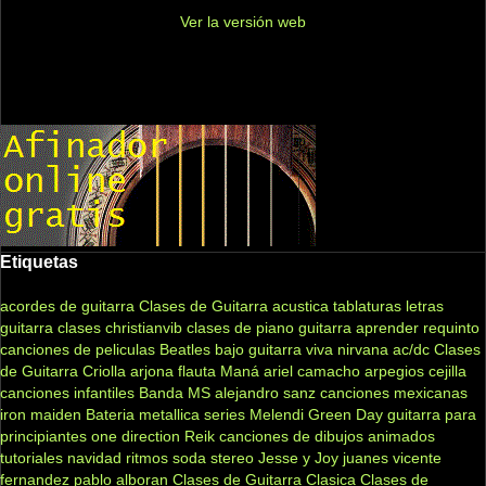
Ver la versión web
Etiquetas
acordes de guitarra
Clases de Guitarra acustica
tablaturas
letras
guitarra clases
christianvib
clases de piano
guitarra
aprender
requinto
canciones de peliculas
Beatles
bajo
guitarra viva
nirvana
ac/dc
Clases
de Guitarra Criolla
arjona
flauta
Maná
ariel camacho
arpegios
cejilla
canciones infantiles
Banda MS
alejandro sanz
canciones mexicanas
iron maiden
Bateria
metallica
series
Melendi
Green Day
guitarra para
principiantes
one direction
Reik
canciones de dibujos animados
tutoriales
navidad
ritmos
soda stereo
Jesse y Joy
juanes
vicente
fernandez
pablo alboran
Clases de Guitarra Clasica
Clases de