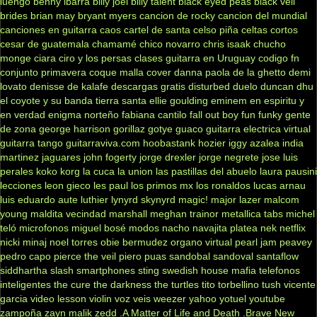
luengo
benny ibarra
billy joel
billy talent
black eyed peas
black veil
brides
brian may
bryant myers
cancion de rocky
cancion del mundial
canciones en guitarra
caos
cartel de santa
celso piña
celtas cortos
cesar de guatemala
chamamé
chico novarro
chris isaak
chucho
monge
ciara
ciro y los persas
clases guitarra en Uruguay
codigo fn
conjunto primavera
coque malla
cover
danna paola
de la ghetto
demi
lovato
denisse de kalafe
descargas gratis
disturbed
duelo
duncan dhu
el coyote y su banda tierra santa
ellie goulding
eminem
en espiritu y
en verdad
enigma norteño
fabiana cantilo
fall out boy
fun
funky
gente
de zona
george harrison
gorillaz
gotye
guaco
guitarra electrica virtual
guitarra tango
guitarraviva.com
hoobastank
hozier
iggy azalea
india
martinez
jaguares
john fogerty
jorge drexler
jorge negrete
jose luis
perales
koko
korg
la cuca
la union
las pastillas del abuelo
laura pausini
lecciones
leon gieco
les paul
los primos mx
los ronaldos
lucas arnau
luis eduardo aute
luthier
lynyrd skynyrd
magic!
major lazer
malcom
young
maldita vecindad
marshall
meghan trainor
metallica tabs
michel
teló
microfonos
miguel bosé
modos
nacho
navajita platea
nek
netflix
nicki minaj
noel torres
obie bermudez
organo virtual
pearl jam
peavey
pedro capo
pierce the veil
piero
puas
sandobal
sandoval
santaflow
siddhartha
slash
smartphones
sting
swedish house mafia
telefonos
inteligentes
the cure
the darkness
the turtles
tito torbellino
tush
vicente
garcia
video lesson
violin
voz veis
weezer
yahoo
yotuel
youtube
zampoña
zayn malik
zedd
.A Matter of Life and Death
.Brave New