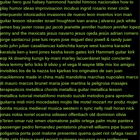
guitar hero
gusi
halsey
hammond
handel
himnos nacionales
how to
play
humor
ideas
improvisacion
incubus
ingrid rosario
inner circle
interpuesto
intoxicados
invasores de nuevo leon
inventos
iron man
guitar lesson
iskander
israel houghton
ivan arana
j alvarez
jack white
james bay
javier rosas
jaz jacob
jeanette
jennifer hudson
jennifer lopez
jenny and the mexicats
jesus navarro
jesus ojeda
jesús adrian romero
jorge santacruz
jose luis reyes
jose miguel diez
jowell & randy
juan
solo
juhn
julian casablancas
kalinchita
kanye west
kaoma
karaoke
karatula
ken-y
kent jones
kesha
kevin gates
kirk Hammett guitar
kirk
esp
kk downing
kungs
ky-mani marley
lacuerdanet
lapiz conciente
leiva
lemmy
leño
licks
lil silvio y el vega
lil wayne
little mix
los amigos
invisibles
los de la nazza
los kjarkas
los originales de san juan
macklemore
made in china
malú
mandolina
marchas nupciales
marco
di mauro
marcos brunet
maria jose
martina la peligrosa
masajes
terapeuticos
metallica chords
metallica guitar
metallica lesson
metallica tutorial
metalófono
metodo suzuki
metodos para aprender
guitarra
midi
miró
mocedades
mojito lite
motel
mozart
mr probz
mujer
bonita
musica medieval
musica western
n sync
nelly
niall horan
nick
jonas
nokia
noriel
ocarina
odisseo
offenbach
old dominion
olivia
o'brien
omar ruiz
omen
otamatone
palito ortega
palm mute
pantera
passenger
pedro fernandez
pentatonix
pharrell williams
pipe bueno
poligamia
porta
post malone
presentes
quena
quiet riot
rafaga
rascal
flatts
rata blanca
ravel
record guinness
recursos para profesores