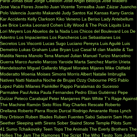
Pardi
Jonas Blue
Jorge Celedon
Jose Angel Bedoya
Jose Madero
Jose Vaca Flores
Joseíto
Juan Vicente Torrealba
Juan Záizar
Juancho
Polo Valencia
Juanito Makandé
Judy Santos
Kai
Kansas
Kany Garcia
Kar Accidents
Kelly Clarkson
Kiko Veneno
La Beriso
Lady Antebellum
Lee Brice
Lenka
Leonard Cohen
Lilly Wood & The Prick
Liquits
Lira
Lori Meyers
Los Abuelos de la Nada
Los Chicos del Boulevard
Los De
Adentro
Los Impacientes
Los Rancheros
Los Sebastianes
Los
Secretos
Los Visconti
Lucas Sugo
Luciano Pereyra
Luis Aguilé
Luis
Demetrio
Lukas Graham
Luke Bryan
Luz Casal
M clan
Maddie & Tae
Maldita Nerea
Manolo Tena
Manuel Julian
Manuel Turizo
Marcelino
Guerra
Marco Aurelio
Marcos Yaroide
Marta Sanchez
Martín Urieta
Mendelssohn
Miguel Gallardo
Miguel Morales
Mijares
Mike Oldfield
Moderatto
Moenia
Moises Simons
Morris Albert
Natalie Imbruglia
Natives
Natti Natasha
Noche de Brujas
Ozzy Osbourne
PRS
Pablo
Lopez
Pablo Milanes
Painkiller
Pappo
Paralamas do Sucesso
Parmalee
Paul Anka
Paula Fernandes
Pedro Elías Gutiérrez
Pepe
Guízar
Peteco Carabajal
Peter Manjarres
Plain White T's
Rage Against
The Machine
Ramón Sixto Ríos
Ray Charles
Rescate
Roberto
Orellana
Roberto Parra
Rocio Durcal
Rodrigo Amarante
Ross Lynch
Roy Orbison
Ruben Blades
Ruben Fuentes
Sabú
Salserin
Sam Hunt
Seether
Sleeping with Sirens
Sober
Staind
Stone Temple Pilots
Sum
41
Sumo
Tchaikovsky
Teen Tops
The Animals
The Everly Brothers
The
Hollies
The Jam
The Ramones
The Script
The Who
Tiesto
Tom Jobim