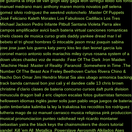
de guitarra
la oreja de van gogh
lady gaga
leon larregui
libido
luis fonsi
manuel medrano
marc anthony
maren morris
novatos
pdf
selena
gomez
silvio rodriguez
the weeknd
violonchelo
.Master Of Puppets
José Feliciano
Kaleth Morales
Los Fabulosos Cadillacs
Los Tres
Michael Jackson
Pedro Infante
Pitbull
Santana
Violeta Parra
alex
campos
amplificador
avicii
bach
bateria virtual
canciones romanticas
chelo
clases de musica
curso gratis
daddy yankee
dread mar I
el
bebeto
el tri
ghost
hombres G
intocable
jason mraz
joaquin sabina
jose jose
juan luis guerra
katy perry
kiss
leo dan
leonel garcia
luis
coronel
marco antonio solis
mariachis
miley cyrus
rosana
system of a
down
ulices chaidez
voz de mando
.Fear Of The Dark
.Iron Maiden
.Machine Head
.Master of Reality
.Paranoid
.Somewhere in Time
.The
Number Of The Beast
Ace Freley
Beethoven
Carlos Rivera
Chino &
Nacho
Don Omar
Jimi Hendrix
Morat
Sia
alex ubago
armonica
backing
track
banda carnaval
bon jovi
cali y el dandee
calle 13
chris brown
christine d'clario
clases de bateria
concurso
cursos
daft punk
division
minuscula
dragon ball z
eric clapton
escalas
fotos
guitarristas famosos
helloween
idiomas
inglés
javier solis
juan pablo vega
juegos de bateria
justin timberlake
kalimba
la ley
la trakalosa
los recoditos
los rodriguez
lutheria
mago de oz
manuel carrasco
musica religiosa
pink
produccion
musical
pronunciacion
punteo
radiohead
reyli
ricardo montaner
sebastian yatra
the black keys
the chainsmokers
the doors
tutorial
yandel
.Kill 'em All
.Metallica
.Powerslave
Aerosmith
Alkilados
Ases