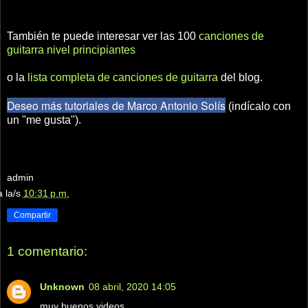
También te puede interesar ver las 100
canciones de
guitarra nivel principiantes
o la
lista completa de canciones de guitarra
del blog.
Deseo más tutoriales de Marco Antonio Solís
(indícalo con
un "me gusta").
admin
a la/s
10:31 p.m.
Compartir
1 comentario:
Unknown
08 abril, 2020 14:05
muy buenos videos