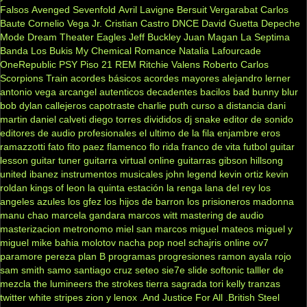
Falsos
Avenged Sevenfold
Avril Lavigne
Bersuit Vergarabat
Carlos
Baute
Cornelio Vega Jr.
Cristian Castro
DNCE
David Guetta
Depeche
Mode
Dream Theater
Eagles
Jeff Buckley
Juan Magan
La Septima
Banda
Los Bukis
My Chemical Romance
Natalia Lafourcade
OneRepublic
PSY
Piso 21
REM
Ritchie Valens
Roberto Carlos
Scorpions
Train
acordes básicos
acordes mayores
alejandro lerner
antonio vega
arcangel
autenticos decadentes
bacilos
bad bunny
blur
bob dylan
callejeros
capotraste
charlie puth
curso a distancia
dani
martin
daniel calveti
diego torres
divididos
dj snake
editor de sonido
editores de audio profesionales
el ultimo de la fila
enjambre
eros
ramazzotti
fato
fito paez
flamenco
flo rida
franco de vita
futbol
guitar
lesson
guitar tuner
guitarra virtual online
guitarras gibson
hillsong
united
ibanez
instrumentos musicales
john legend
kevin ortiz
kevin
roldan
kings of leon
la quinta estación
la renga
lana del rey
los
angeles azules
los gfez
los hijos de barron
los prisioneros
madonna
manu chao
marcela gandara
marcos witt
mastering de audio
masterizacion
metronomo
miel san marcos
miguel mateos
miguel y
miguel
mike bahia
molotov
nacha pop
noel schajris
online
ov7
paramore
pereza
plan B
programas
progresiones
ramon ayala
rojo
sam smith
samo
santiago cruz
seteo
sie7e
slide
softonic
talller de
mezcla
the lumineers
the strokes
tierra sagrada
tori kelly
tranzas
twitter
white stripes
zion y lenox
.And Justice For All
.British Steel