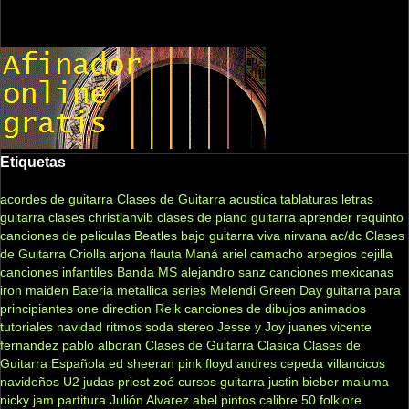
Etiquetas
acordes de guitarra
Clases de Guitarra acustica
tablaturas
letras
guitarra clases
christianvib
clases de piano
guitarra
aprender
requinto
canciones de peliculas
Beatles
bajo
guitarra viva
nirvana
ac/dc
Clases
de Guitarra Criolla
arjona
flauta
Maná
ariel camacho
arpegios
cejilla
canciones infantiles
Banda MS
alejandro sanz
canciones mexicanas
iron maiden
Bateria
metallica
series
Melendi
Green Day
guitarra para
principiantes
one direction
Reik
canciones de dibujos animados
tutoriales
navidad
ritmos
soda stereo
Jesse y Joy
juanes
vicente
fernandez
pablo alboran
Clases de Guitarra Clasica
Clases de
Guitarra Española
ed sheeran
pink floyd
andres cepeda
villancicos
navideños
U2
judas priest
zoé
cursos guitarra
justin bieber
maluma
nicky jam
partitura
Julión Alvarez
abel pintos
calibre 50
folklore