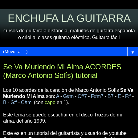
ENCHUFA LA GUITARRA
cursos de guitarra a distancia, gratuitos de guitarra española
o criolla, clases guitarra eléctrica. Guitarra fácil
▼
Se Va Muriendo Mi Alma ACORDES
(Marco Antonio Solís) tutorial
Los 10 acordes de la canción de Marco Antonio Solís
Se Va
Muriendo Mi Alma
son:
A
-
G#m
-
C#7
-
F#m7
-
B7
-
E
-
F#
-
B
-
G#
-
C#m
. (con
capo
en 1).
Este tema se puede escuchar en el disco Trozos de mi
alma, del año 1999.
Este es en un tutorial del guitarrista y usuario de youtube