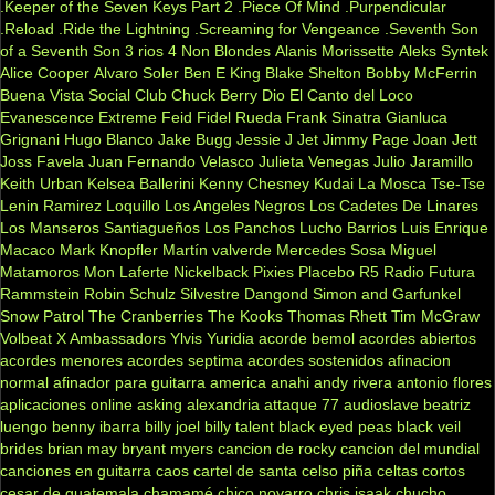
.Keeper of the Seven Keys Part 2
.Piece Of Mind
.Purpendicular
.Reload
.Ride the Lightning
.Screaming for Vengeance
.Seventh Son
of a Seventh Son
3 rios
4 Non Blondes
Alanis Morissette
Aleks Syntek
Alice Cooper
Alvaro Soler
Ben E King
Blake Shelton
Bobby McFerrin
Buena Vista Social Club
Chuck Berry
Dio
El Canto del Loco
Evanescence
Extreme
Feid
Fidel Rueda
Frank Sinatra
Gianluca
Grignani
Hugo Blanco
Jake Bugg
Jessie J
Jet
Jimmy Page
Joan Jett
Joss Favela
Juan Fernando Velasco
Julieta Venegas
Julio Jaramillo
Keith Urban
Kelsea Ballerini
Kenny Chesney
Kudai
La Mosca Tse-Tse
Lenin Ramirez
Loquillo
Los Angeles Negros
Los Cadetes De Linares
Los Manseros Santiagueños
Los Panchos
Lucho Barrios
Luis Enrique
Macaco
Mark Knopfler
Martín valverde
Mercedes Sosa
Miguel
Matamoros
Mon Laferte
Nickelback
Pixies
Placebo
R5
Radio Futura
Rammstein
Robin Schulz
Silvestre Dangond
Simon and Garfunkel
Snow Patrol
The Cranberries
The Kooks
Thomas Rhett
Tim McGraw
Volbeat
X Ambassadors
Ylvis
Yuridia
acorde bemol
acordes abiertos
acordes menores
acordes septima
acordes sostenidos
afinacion
normal
afinador para guitarra
america
anahi
andy rivera
antonio flores
aplicaciones online
asking alexandria
attaque 77
audioslave
beatriz
luengo
benny ibarra
billy joel
billy talent
black eyed peas
black veil
brides
brian may
bryant myers
cancion de rocky
cancion del mundial
canciones en guitarra
caos
cartel de santa
celso piña
celtas cortos
cesar de guatemala
chamamé
chico novarro
chris isaak
chucho