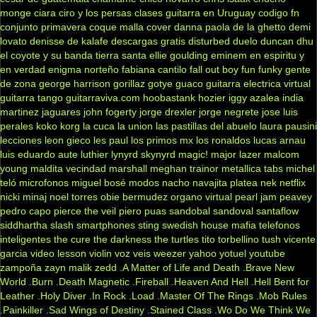
monge
ciara
ciro y los persas
clases guitarra en Uruguay
codigo fn
conjunto primavera
coque malla
cover
danna paola
de la ghetto
demi
lovato
denisse de kalafe
descargas gratis
disturbed
duelo
duncan dhu
el coyote y su banda tierra santa
ellie goulding
eminem
en espiritu y
en verdad
enigma norteño
fabiana cantilo
fall out boy
fun
funky
gente
de zona
george harrison
gorillaz
gotye
guaco
guitarra electrica virtual
guitarra tango
guitarraviva.com
hoobastank
hozier
iggy azalea
india
martinez
jaguares
john fogerty
jorge drexler
jorge negrete
jose luis
perales
koko
korg
la cuca
la union
las pastillas del abuelo
laura pausini
lecciones
leon gieco
les paul
los primos mx
los ronaldos
lucas arnau
luis eduardo aute
luthier
lynyrd skynyrd
magic!
major lazer
malcom
young
maldita vecindad
marshall
meghan trainor
metallica tabs
michel
teló
microfonos
miguel bosé
modos
nacho
navajita platea
nek
netflix
nicki minaj
noel torres
obie bermudez
organo virtual
pearl jam
peavey
pedro capo
pierce the veil
piero
puas
sandobal
sandoval
santaflow
siddhartha
slash
smartphones
sting
swedish house mafia
telefonos
inteligentes
the cure
the darkness
the turtles
tito torbellino
tush
vicente
garcia
video lesson
violin
voz veis
weezer
yahoo
yotuel
youtube
zampoña
zayn malik
zedd
.A Matter of Life and Death
.Brave New
World
.Burn
.Death Magnetic
.Fireball
.Heaven And Hell
.Hell Bent for
Leather
.Holy Diver
.In Rock
.Load
.Master Of The Rings
.Mob Rules
.Painkiller
.Sad Wings of Destiny
.Stained Class
.Wo Do We Think We