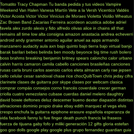
Tomatito
Tracy Chapman
Tu banda pedida y tus videos
Vampire
Weekend
Van Halen
Vanesa Martín
Vete a la Versh
Vicentico Valdés
Victor Acosta
Victor Victor
Vinícius de Moraes
Violetta
Violão
Wheatus
Zac Brown Band
Zacarias Ferreira
acordeon
acustica
adobe
adriel
favela
alex zurdo
alexis y fido
alfredo olivas
alice in chains
all that
remains
all time low
alta consigna
amazon
anastacia
andrea echeverri
android
andy grammer
antonio aguilar
anuel aa
apps
armando
manzanero
audacity
aula
axn
bajo quinto
bajo tierra
bajo virtual
banjo
barak
barilari
bebes
belinda
ben moody
beyonce
big time rush
bolero
boss
brahms
breaking benjamin
britney spears
caloncho
calor urbano
calvin harris
camaron
camila cabello
canciones brasileñas
canciones
rusas
carla bruni
carlos asensio
carlos eleta almaran
carly rae jepsen
cello
celular
cesar sandoval
chase rice
chocQuibTown
chris jeday
cifra
clarinete
clases de guitarra por skype
clases por webcam
clasica
comprar
compás
consejos
corno francés
coverdale
crecer german
criolla
cuatro venezolano
cubase
cuerdas
daniel melero
daughtry
david bowie
deftones
deluz
descemer bueno
dexter
diapasón
distintas
afinaciones
dominio propio
drake
ebay
edith marquez
el vega
elvis
crespo
enchufa la guitarra
epiphone
erasure
española
esperanza de
vida
facebook
fanny lu
five finger death punch
francis lai
fraseos
fuerza de tijuana
gaby fofo y miliki
generación 12
gifts
gloria estefan
goo goo dolls
google play
google plus
grupo fernandez
guardian
guia