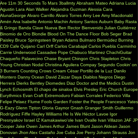
Are
11m
30 Seconds To Mars
3ballmty
Abraham Mateo
Adriana Lucia
Agustin Lara
Alan Walker
Alejandra Guzman
Alessia Cara
AlunaGeorge
Alvaro Carrillo
Alvaro Torres
Amy Lee
Amy Macdonald
Amén
Ana Isabelle
Antonio Machin
Antony Santos
Auburn
Baby Rasta
& Gringo
Banda Clave Nueva
Ben Rector
Bienvenido Julian Guitiérrez
Binomio de Oro
Blondie
Blood On The Dance Floor
Bob Seger
Brad
Paisley
Bruce Springsteen
Bryan Adams
Bulmaro Bermúdez
Burning
CD9
Cafe Quijano
Carl Orff
Carlos Carabajal
Carlos Puebla
Carminho
Carrie Underwood
Cassadee Pope
Chabuco Martinez
ChachiGuitar
Chaqueño Palavecino
Chase Bryant
Chingon
Chris Stapleton
Chris
Young
Christian Nodal
Christina Aguilera
Compay Segundo
Cookin’ on
3 Burners
Counting Crows
Cream
César Portillo de la Luz
Danilo
Montero
Danny Ocean
David Záizar
Daya
Diablos Negros
Diego
Herrera
Dierks Bentley
Diomedes Diaz
Doctor and the Medics
Dustin
Lynch
Echosmith
El chapo de sinaloa
Elvis Presley
Eric Church
Europe
Eurythmics
Evan Craft
Extremoduro
Fabian Corrales
Federico Villa
Felipe Pelaez
Flume
Fools Garden
Foster the People
Francesco Yates
G-Eazy
Glenn Tipton
Gloria Gaynor
Gnash
Granger Smith
Guillermo
Rodríguez Fiffe
Hayley Williams
He Is We
Héctor Lavoe
Igor
Presnyakov
Israel IZ Kamakawiwo'ole
Ivan Ovalle
Ivan Villazon
JAF
JP
Cooper
Jake Owen
James Arthur
James Blunt
Jason Aldean
Jason
Donovan
Jhon Alex Castaño
Joe Cuba
Joe Perry
Johann Strauss
Jon