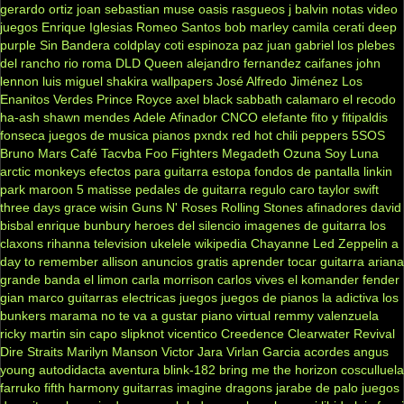
gerardo ortiz
joan sebastian
muse
oasis
rasgueos
j balvin
notas
video
juegos
Enrique Iglesias
Romeo Santos
bob marley
camila
cerati
deep
purple
Sin Bandera
coldplay
coti
espinoza paz
juan gabriel
los plebes
del rancho
rio roma
DLD
Queen
alejandro fernandez
caifanes
john
lennon
luis miguel
shakira
wallpapers
José Alfredo Jiménez
Los
Enanitos Verdes
Prince Royce
axel
black sabbath
calamaro
el recodo
ha-ash
shawn mendes
Adele
Afinador
CNCO
elefante
fito y fitipaldis
fonseca
juegos de musica
pianos
pxndx
red hot chili peppers
5SOS
Bruno Mars
Café Tacvba
Foo Fighters
Megadeth
Ozuna
Soy Luna
arctic monkeys
efectos para guitarra
estopa
fondos de pantalla
linkin
park
maroon 5
matisse
pedales de guitarra
regulo caro
taylor swift
three days grace
wisin
Guns N' Roses
Rolling Stones
afinadores
david
bisbal
enrique bunbury
heroes del silencio
imagenes de guitarra
los
claxons
rihanna
television
ukelele
wikipedia
Chayanne
Led Zeppelin
a
day to remember
allison
anuncios gratis
aprender tocar guitarra
ariana
grande
banda el limon
carla morrison
carlos vives
el komander
fender
gian marco
guitarras electricas
juegos
juegos de pianos
la adictiva
los
bunkers
marama
no te va a gustar
piano virtual
remmy valenzuela
ricky martin
sin capo
slipknot
vicentico
Creedence Clearwater Revival
Dire Straits
Marilyn Manson
Victor Jara
Virlan Garcia
acordes
angus
young
autodidacta
aventura
blink-182
bring me the horizon
cosculluela
farruko
fifth harmony
guitarras
imagine dragons
jarabe de palo
juegos