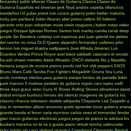
fernandez
pablo alboran
Clases de Guitarra Clasica
Clases de
Guitarra Española
ed sheeran
pink floyd
andres cepeda
villancicos
navideños
U2
judas priest
zoé
cursos guitarra
justin bieber
maluma
nicky jam
partitura
Julión Alvarez
abel pintos
calibre 50
folklore
gerardo ortiz
joan sebastian
muse
oasis
rasgueos
j balvin
notas
video
juegos
Enrique Iglesias
Romeo Santos
bob marley
camila
cerati
deep
purple
Sin Bandera
coldplay
coti
espinoza paz
juan gabriel
los plebes
del rancho
rio roma
DLD
Queen
alejandro fernandez
caifanes
john
lennon
luis miguel
shakira
wallpapers
José Alfredo Jiménez
Los
Enanitos Verdes
Prince Royce
axel
black sabbath
calamaro
el recodo
ha-ash
shawn mendes
Adele
Afinador
CNCO
elefante
fito y fitipaldis
fonseca
juegos de musica
pianos
pxndx
red hot chili peppers
5SOS
Bruno Mars
Café Tacvba
Foo Fighters
Megadeth
Ozuna
Soy Luna
arctic monkeys
efectos para guitarra
estopa
fondos de pantalla
linkin
park
maroon 5
matisse
pedales de guitarra
regulo caro
taylor swift
three days grace
wisin
Guns N' Roses
Rolling Stones
afinadores
david
bisbal
enrique bunbury
heroes del silencio
imagenes de guitarra
los
claxons
rihanna
television
ukelele
wikipedia
Chayanne
Led Zeppelin
a
day to remember
allison
anuncios gratis
aprender tocar guitarra
ariana
grande
banda el limon
carla morrison
carlos vives
el komander
fender
gian marco
guitarras electricas
juegos
juegos de pianos
la adictiva
los
bunkers
marama
no te va a gustar
piano virtual
remmy valenzuela
ricky martin
sin capo
slipknot
vicentico
Creedence Clearwater Revival