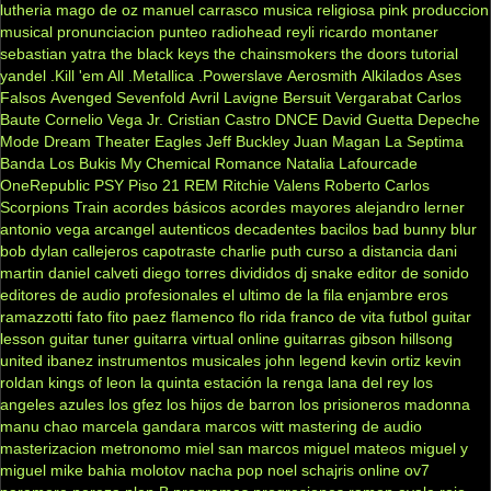
lutheria
mago de oz
manuel carrasco
musica religiosa
pink
produccion
musical
pronunciacion
punteo
radiohead
reyli
ricardo montaner
sebastian yatra
the black keys
the chainsmokers
the doors
tutorial
yandel
.Kill 'em All
.Metallica
.Powerslave
Aerosmith
Alkilados
Ases
Falsos
Avenged Sevenfold
Avril Lavigne
Bersuit Vergarabat
Carlos
Baute
Cornelio Vega Jr.
Cristian Castro
DNCE
David Guetta
Depeche
Mode
Dream Theater
Eagles
Jeff Buckley
Juan Magan
La Septima
Banda
Los Bukis
My Chemical Romance
Natalia Lafourcade
OneRepublic
PSY
Piso 21
REM
Ritchie Valens
Roberto Carlos
Scorpions
Train
acordes básicos
acordes mayores
alejandro lerner
antonio vega
arcangel
autenticos decadentes
bacilos
bad bunny
blur
bob dylan
callejeros
capotraste
charlie puth
curso a distancia
dani
martin
daniel calveti
diego torres
divididos
dj snake
editor de sonido
editores de audio profesionales
el ultimo de la fila
enjambre
eros
ramazzotti
fato
fito paez
flamenco
flo rida
franco de vita
futbol
guitar
lesson
guitar tuner
guitarra virtual online
guitarras gibson
hillsong
united
ibanez
instrumentos musicales
john legend
kevin ortiz
kevin
roldan
kings of leon
la quinta estación
la renga
lana del rey
los
angeles azules
los gfez
los hijos de barron
los prisioneros
madonna
manu chao
marcela gandara
marcos witt
mastering de audio
masterizacion
metronomo
miel san marcos
miguel mateos
miguel y
miguel
mike bahia
molotov
nacha pop
noel schajris
online
ov7