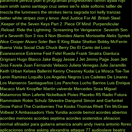
paramore
pereza
plan B
programas
progresiones
ramon ayala
rojo
sam smith
samo
santiago cruz
seteo
sie7e
slide
softonic
talller de
mezcla
the lumineers
the strokes
tierra sagrada
tori kelly
tranzas
twitter
white stripes
zion y lenox
.And Justice For All
.British Steel
.Keeper of the Seven Keys Part 2
.Piece Of Mind
.Purpendicular
.Reload
.Ride the Lightning
.Screaming for Vengeance
.Seventh Son
of a Seventh Son
3 rios
4 Non Blondes
Alanis Morissette
Aleks Syntek
Alice Cooper
Alvaro Soler
Ben E King
Blake Shelton
Bobby McFerrin
Buena Vista Social Club
Chuck Berry
Dio
El Canto del Loco
Evanescence
Extreme
Feid
Fidel Rueda
Frank Sinatra
Gianluca
Grignani
Hugo Blanco
Jake Bugg
Jessie J
Jet
Jimmy Page
Joan Jett
Joss Favela
Juan Fernando Velasco
Julieta Venegas
Julio Jaramillo
Keith Urban
Kelsea Ballerini
Kenny Chesney
Kudai
La Mosca Tse-Tse
Lenin Ramirez
Loquillo
Los Angeles Negros
Los Cadetes De Linares
Los Manseros Santiagueños
Los Panchos
Lucho Barrios
Luis Enrique
Macaco
Mark Knopfler
Martín valverde
Mercedes Sosa
Miguel
Matamoros
Mon Laferte
Nickelback
Pixies
Placebo
R5
Radio Futura
Rammstein
Robin Schulz
Silvestre Dangond
Simon and Garfunkel
Snow Patrol
The Cranberries
The Kooks
Thomas Rhett
Tim McGraw
Volbeat
X Ambassadors
Ylvis
Yuridia
acorde bemol
acordes abiertos
acordes menores
acordes septima
acordes sostenidos
afinacion
normal
afinador para guitarra
america
anahi
andy rivera
antonio flores
aplicaciones online
asking alexandria
attaque 77
audioslave
beatriz