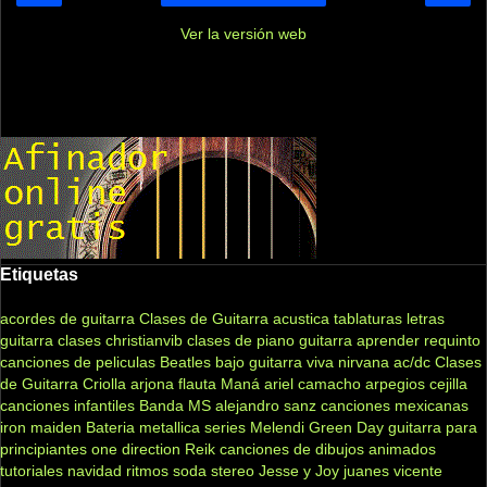
Ver la versión web
Etiquetas
acordes de guitarra
Clases de Guitarra acustica
tablaturas
letras
guitarra clases
christianvib
clases de piano
guitarra
aprender
requinto
canciones de peliculas
Beatles
bajo
guitarra viva
nirvana
ac/dc
Clases
de Guitarra Criolla
arjona
flauta
Maná
ariel camacho
arpegios
cejilla
canciones infantiles
Banda MS
alejandro sanz
canciones mexicanas
iron maiden
Bateria
metallica
series
Melendi
Green Day
guitarra para
principiantes
one direction
Reik
canciones de dibujos animados
tutoriales
navidad
ritmos
soda stereo
Jesse y Joy
juanes
vicente