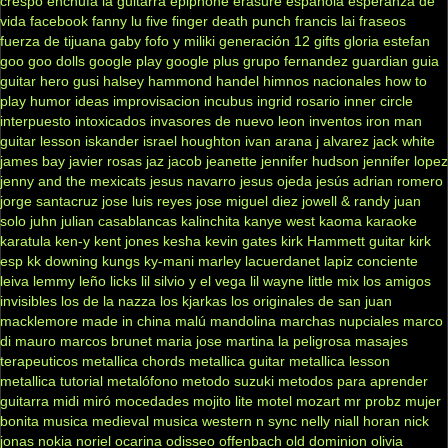
crespo
enchufa la guitarra
epiphone
erasure
española
esperanza de
vida
facebook
fanny lu
five finger death punch
francis lai
fraseos
fuerza de tijuana
gaby fofo y miliki
generación 12
gifts
gloria estefan
goo goo dolls
google play
google plus
grupo fernandez
guardian
guia
guitar hero
gusi
halsey
hammond
handel
himnos nacionales
how to
play
humor
ideas
improvisacion
incubus
ingrid rosario
inner circle
interpuesto
intoxicados
invasores de nuevo leon
inventos
iron man
guitar lesson
iskander
israel houghton
ivan arana
j alvarez
jack white
james bay
javier rosas
jaz jacob
jeanette
jennifer hudson
jennifer lopez
jenny and the mexicats
jesus navarro
jesus ojeda
jesús adrian romero
jorge santacruz
jose luis reyes
jose miguel diez
jowell & randy
juan
solo
juhn
julian casablancas
kalinchita
kanye west
kaoma
karaoke
karatula
ken-y
kent jones
kesha
kevin gates
kirk Hammett guitar
kirk
esp
kk downing
kungs
ky-mani marley
lacuerdanet
lapiz conciente
leiva
lemmy
leño
licks
lil silvio y el vega
lil wayne
little mix
los amigos
invisibles
los de la nazza
los kjarkas
los originales de san juan
macklemore
made in china
malú
mandolina
marchas nupciales
marco
di mauro
marcos brunet
maria jose
martina la peligrosa
masajes
terapeuticos
metallica chords
metallica guitar
metallica lesson
metallica tutorial
metalófono
metodo suzuki
metodos para aprender
guitarra
midi
miró
mocedades
mojito lite
motel
mozart
mr probz
mujer
bonita
musica medieval
musica western
n sync
nelly
niall horan
nick
jonas
nokia
noriel
ocarina
odisseo
offenbach
old dominion
olivia