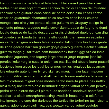
luengo
benny ibarra
billy joel
billy talent
black eyed peas
black veil
brides
brian may
bryant myers
cancion de rocky
cancion del mundial
canciones en guitarra
caos
cartel de santa
celso piña
celtas cortos
cesar de guatemala
chamamé
chico novarro
chris isaak
chucho
monge
ciara
ciro y los persas
clases guitarra en Uruguay
codigo fn
conjunto primavera
coque malla
cover
danna paola
de la ghetto
demi
lovato
denisse de kalafe
descargas gratis
disturbed
duelo
duncan dhu
el coyote y su banda tierra santa
ellie goulding
eminem
en espiritu y
en verdad
enigma norteño
fabiana cantilo
fall out boy
fun
funky
gente
de zona
george harrison
gorillaz
gotye
guaco
guitarra electrica virtual
guitarra tango
guitarraviva.com
hoobastank
hozier
iggy azalea
india
martinez
jaguares
john fogerty
jorge drexler
jorge negrete
jose luis
perales
koko
korg
la cuca
la union
las pastillas del abuelo
laura pausini
lecciones
leon gieco
les paul
los primos mx
los ronaldos
lucas arnau
luis eduardo aute
luthier
lynyrd skynyrd
magic!
major lazer
malcom
young
maldita vecindad
marshall
meghan trainor
metallica tabs
michel
teló
microfonos
miguel bosé
modos
nacho
navajita platea
nek
netflix
nicki minaj
noel torres
obie bermudez
organo virtual
pearl jam
peavey
pedro capo
pierce the veil
piero
puas
sandobal
sandoval
santaflow
siddhartha
slash
smartphones
sting
swedish house mafia
telefonos
inteligentes
the cure
the darkness
the turtles
tito torbellino
tush
vicente
garcia
video lesson
violin
voz veis
weezer
yahoo
yotuel
youtube