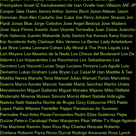
Presnyakov
Israel IZ Kamakawiwo'ole
Ivan Ovalle
Ivan Villazon
JAF
JP
Cooper
Jake Owen
James Arthur
James Blunt
Jason Aldean
Jason
Donovan
Jhon Alex Castaño
Joe Cuba
Joe Perry
Johann Strauss
Jon
Pardi
Jonas Blue
Jorge Celedon
Jose Angel Bedoya
Jose Madero
Jose Vaca Flores
Joseíto
Juan Vicente Torrealba
Juan Záizar
Juancho
Polo Valencia
Juanito Makandé
Judy Santos
Kai
Kansas
Kany Garcia
Kar Accidents
Kelly Clarkson
Kiko Veneno
La Beriso
Lady Antebellum
Lee Brice
Lenka
Leonard Cohen
Lilly Wood & The Prick
Liquits
Lira
Lori Meyers
Los Abuelos de la Nada
Los Chicos del Boulevard
Los De
Adentro
Los Impacientes
Los Rancheros
Los Sebastianes
Los
Secretos
Los Visconti
Lucas Sugo
Luciano Pereyra
Luis Aguilé
Luis
Demetrio
Lukas Graham
Luke Bryan
Luz Casal
M clan
Maddie & Tae
Maldita Nerea
Manolo Tena
Manuel Julian
Manuel Turizo
Marcelino
Guerra
Marco Aurelio
Marcos Yaroide
Marta Sanchez
Martín Urieta
Mendelssohn
Miguel Gallardo
Miguel Morales
Mijares
Mike Oldfield
Moderatto
Moenia
Moises Simons
Morris Albert
Natalie Imbruglia
Natives
Natti Natasha
Noche de Brujas
Ozzy Osbourne
PRS
Pablo
Lopez
Pablo Milanes
Painkiller
Pappo
Paralamas do Sucesso
Parmalee
Paul Anka
Paula Fernandes
Pedro Elías Gutiérrez
Pepe
Guízar
Peteco Carabajal
Peter Manjarres
Plain White T's
Rage Against
The Machine
Ramón Sixto Ríos
Ray Charles
Rescate
Roberto
Orellana
Roberto Parra
Rocio Durcal
Rodrigo Amarante
Ross Lynch