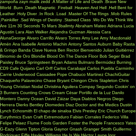
zampoña
zayn malik
zedd
.A Matter of Life and Death
.Brave New
World
.Burn
.Death Magnetic
.Fireball
.Heaven And Hell
.Hell Bent for
Leather
.Holy Diver
.In Rock
.Load
.Master Of The Rings
.Mob Rules
.Painkiller
.Sad Wings of Destiny
.Stained Class
.Wo Do We Think We
Are
11m
30 Seconds To Mars
3ballmty
Abraham Mateo
Adriana Lucia
Agustin Lara
Alan Walker
Alejandra Guzman
Alessia Cara
AlunaGeorge
Alvaro Carrillo
Alvaro Torres
Amy Lee
Amy Macdonald
Amén
Ana Isabelle
Antonio Machin
Antony Santos
Auburn
Baby Rasta
& Gringo
Banda Clave Nueva
Ben Rector
Bienvenido Julian Guitiérrez
Binomio de Oro
Blondie
Blood On The Dance Floor
Bob Seger
Brad
Paisley
Bruce Springsteen
Bryan Adams
Bulmaro Bermúdez
Burning
CD9
Cafe Quijano
Carl Orff
Carlos Carabajal
Carlos Puebla
Carminho
Carrie Underwood
Cassadee Pope
Chabuco Martinez
ChachiGuitar
Chaqueño Palavecino
Chase Bryant
Chingon
Chris Stapleton
Chris
Young
Christian Nodal
Christina Aguilera
Compay Segundo
Cookin’ on
3 Burners
Counting Crows
Cream
César Portillo de la Luz
Danilo
Montero
Danny Ocean
David Záizar
Daya
Diablos Negros
Diego
Herrera
Dierks Bentley
Diomedes Diaz
Doctor and the Medics
Dustin
Lynch
Echosmith
El chapo de sinaloa
Elvis Presley
Eric Church
Europe
Eurythmics
Evan Craft
Extremoduro
Fabian Corrales
Federico Villa
Felipe Pelaez
Flume
Fools Garden
Foster the People
Francesco Yates
G-Eazy
Glenn Tipton
Gloria Gaynor
Gnash
Granger Smith
Guillermo
Rodríguez Fiffe
Hayley Williams
He Is We
Héctor Lavoe
Igor