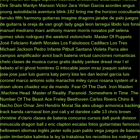
Dire Straits
Marilyn Manson
Victor Jara
Virlan Garcia
acordes
angus
young
autodidacta
aventura
blink-182
bring me the horizon
cosculluela
farruko
fifth harmony
guitarras
imagine dragons
jarabe de palo
juegos
de guitarra
la oreja de van gogh
lady gaga
leon larregui
libido
luis fonsi
manuel medrano
marc anthony
maren morris
novatos
pdf
selena
gomez
silvio rodriguez
the weeknd
violonchelo
.Master Of Puppets
José Feliciano
Kaleth Morales
Los Fabulosos Cadillacs
Los Tres
Michael Jackson
Pedro Infante
Pitbull
Santana
Violeta Parra
alex
campos
amplificador
avicii
bach
bateria virtual
canciones romanticas
chelo
clases de musica
curso gratis
daddy yankee
dread mar I
el
bebeto
el tri
ghost
hombres G
intocable
jason mraz
joaquin sabina
jose jose
juan luis guerra
katy perry
kiss
leo dan
leonel garcia
luis
coronel
marco antonio solis
mariachis
miley cyrus
rosana
system of a
down
ulices chaidez
voz de mando
.Fear Of The Dark
.Iron Maiden
.Machine Head
.Master of Reality
.Paranoid
.Somewhere in Time
.The
Number Of The Beast
Ace Freley
Beethoven
Carlos Rivera
Chino &
Nacho
Don Omar
Jimi Hendrix
Morat
Sia
alex ubago
armonica
backing
track
banda carnaval
bon jovi
cali y el dandee
calle 13
chris brown
christine d'clario
clases de bateria
concurso
cursos
daft punk
division
minuscula
dragon ball z
eric clapton
escalas
fotos
guitarristas famosos
helloween
idiomas
inglés
javier solis
juan pablo vega
juegos de bateria
justin timberlake
kalimba
la ley
la trakalosa
los recoditos
los rodriguez