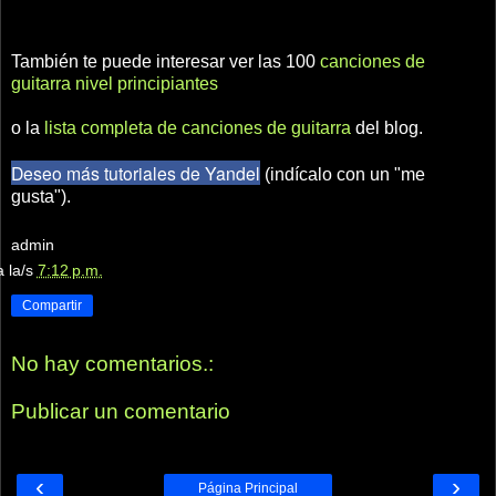
También te puede interesar ver las 100
canciones de
guitarra nivel principiantes
o la
lista completa de canciones de guitarra
del blog.
Deseo más tutoriales de Yandel
(indícalo con un "me
gusta").
admin
a la/s
7:12 p.m.
Compartir
No hay comentarios.:
Publicar un comentario
‹
›
Página Principal