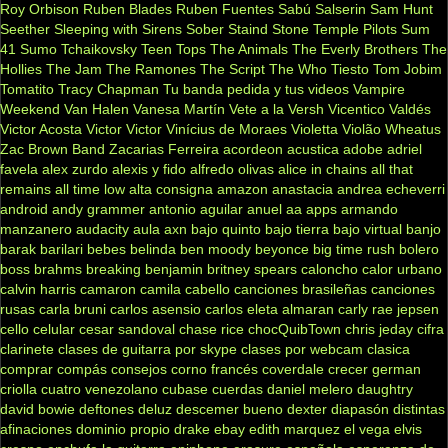
Roy Orbison
Ruben Blades
Ruben Fuentes
Sabú
Salserin
Sam Hunt
Seether
Sleeping with Sirens
Sober
Staind
Stone Temple Pilots
Sum
41
Sumo
Tchaikovsky
Teen Tops
The Animals
The Everly Brothers
The
Hollies
The Jam
The Ramones
The Script
The Who
Tiesto
Tom Jobim
Tomatito
Tracy Chapman
Tu banda pedida y tus videos
Vampire
Weekend
Van Halen
Vanesa Martín
Vete a la Versh
Vicentico Valdés
Victor Acosta
Victor Victor
Vinícius de Moraes
Violetta
Violão
Wheatus
Zac Brown Band
Zacarias Ferreira
acordeon
acustica
adobe
adriel
favela
alex zurdo
alexis y fido
alfredo olivas
alice in chains
all that
remains
all time low
alta consigna
amazon
anastacia
andrea echeverri
android
andy grammer
antonio aguilar
anuel aa
apps
armando
manzanero
audacity
aula
axn
bajo quinto
bajo tierra
bajo virtual
banjo
barak
barilari
bebes
belinda
ben moody
beyonce
big time rush
bolero
boss
brahms
breaking benjamin
britney spears
caloncho
calor urbano
calvin harris
camaron
camila cabello
canciones brasileñas
canciones
rusas
carla bruni
carlos asensio
carlos eleta almaran
carly rae jepsen
cello
celular
cesar sandoval
chase rice
chocQuibTown
chris jeday
cifra
clarinete
clases de guitarra por skype
clases por webcam
clasica
comprar
compás
consejos
corno francés
coverdale
crecer german
criolla
cuatro venezolano
cubase
cuerdas
daniel melero
daughtry
david bowie
deftones
deluz
descemer bueno
dexter
diapasón
distintas
afinaciones
dominio propio
drake
ebay
edith marquez
el vega
elvis