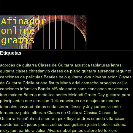
Etiquetas
acordes de guitarra
Clases de Guitarra acustica
tablaturas
letras
guitarra clases
christianvib
clases de piano
guitarra
aprender
requinto
canciones de peliculas
Beatles
bajo
guitarra viva
nirvana
ac/dc
Clases
de Guitarra Criolla
arjona
flauta
Maná
ariel camacho
arpegios
cejilla
canciones infantiles
Banda MS
alejandro sanz
canciones mexicanas
iron maiden
Bateria
metallica
series
Melendi
Green Day
guitarra para
principiantes
one direction
Reik
canciones de dibujos animados
tutoriales
navidad
ritmos
soda stereo
Jesse y Joy
juanes
vicente
fernandez
pablo alboran
Clases de Guitarra Clasica
Clases de
Guitarra Española
ed sheeran
pink floyd
andres cepeda
villancicos
navideños
U2
judas priest
zoé
cursos guitarra
justin bieber
maluma
nicky jam
partitura
Julión Alvarez
abel pintos
calibre 50
folklore