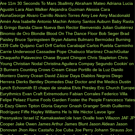
Are
11m
30 Seconds To Mars
3ballmty
Abraham Mateo
Adriana Lucia
Agustin Lara
Alan Walker
Alejandra Guzman
Alessia Cara
AlunaGeorge
Alvaro Carrillo
Alvaro Torres
Amy Lee
Amy Macdonald
Amén
Ana Isabelle
Antonio Machin
Antony Santos
Auburn
Baby Rasta
& Gringo
Banda Clave Nueva
Ben Rector
Bienvenido Julian Guitiérrez
Binomio de Oro
Blondie
Blood On The Dance Floor
Bob Seger
Brad
Paisley
Bruce Springsteen
Bryan Adams
Bulmaro Bermúdez
Burning
CD9
Cafe Quijano
Carl Orff
Carlos Carabajal
Carlos Puebla
Carminho
Carrie Underwood
Cassadee Pope
Chabuco Martinez
ChachiGuitar
Chaqueño Palavecino
Chase Bryant
Chingon
Chris Stapleton
Chris
Young
Christian Nodal
Christina Aguilera
Compay Segundo
Cookin’ on
3 Burners
Counting Crows
Cream
César Portillo de la Luz
Danilo
Montero
Danny Ocean
David Záizar
Daya
Diablos Negros
Diego
Herrera
Dierks Bentley
Diomedes Diaz
Doctor and the Medics
Dustin
Lynch
Echosmith
El chapo de sinaloa
Elvis Presley
Eric Church
Europe
Eurythmics
Evan Craft
Extremoduro
Fabian Corrales
Federico Villa
Felipe Pelaez
Flume
Fools Garden
Foster the People
Francesco Yates
G-Eazy
Glenn Tipton
Gloria Gaynor
Gnash
Granger Smith
Guillermo
Rodríguez Fiffe
Hayley Williams
He Is We
Héctor Lavoe
Igor
Presnyakov
Israel IZ Kamakawiwo'ole
Ivan Ovalle
Ivan Villazon
JAF
JP
Cooper
Jake Owen
James Arthur
James Blunt
Jason Aldean
Jason
Donovan
Jhon Alex Castaño
Joe Cuba
Joe Perry
Johann Strauss
Jon