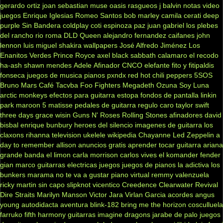
gerardo ortiz
joan sebastian
muse
oasis
rasgueos
j balvin
notas
video
juegos
Enrique Iglesias
Romeo Santos
bob marley
camila
cerati
deep
purple
Sin Bandera
coldplay
coti
espinoza paz
juan gabriel
los plebes
del rancho
rio roma
DLD
Queen
alejandro fernandez
caifanes
john
lennon
luis miguel
shakira
wallpapers
José Alfredo Jiménez
Los
Enanitos Verdes
Prince Royce
axel
black sabbath
calamaro
el recodo
ha-ash
shawn mendes
Adele
Afinador
CNCO
elefante
fito y fitipaldis
fonseca
juegos de musica
pianos
pxndx
red hot chili peppers
5SOS
Bruno Mars
Café Tacvba
Foo Fighters
Megadeth
Ozuna
Soy Luna
arctic monkeys
efectos para guitarra
estopa
fondos de pantalla
linkin
park
maroon 5
matisse
pedales de guitarra
regulo caro
taylor swift
three days grace
wisin
Guns N' Roses
Rolling Stones
afinadores
david
bisbal
enrique bunbury
heroes del silencio
imagenes de guitarra
los
claxons
rihanna
television
ukelele
wikipedia
Chayanne
Led Zeppelin
a
day to remember
allison
anuncios gratis
aprender tocar guitarra
ariana
grande
banda el limon
carla morrison
carlos vives
el komander
fender
gian marco
guitarras electricas
juegos
juegos de pianos
la adictiva
los
bunkers
marama
no te va a gustar
piano virtual
remmy valenzuela
ricky martin
sin capo
slipknot
vicentico
Creedence Clearwater Revival
Dire Straits
Marilyn Manson
Victor Jara
Virlan Garcia
acordes
angus
young
autodidacta
aventura
blink-182
bring me the horizon
cosculluela
farruko
fifth harmony
guitarras
imagine dragons
jarabe de palo
juegos