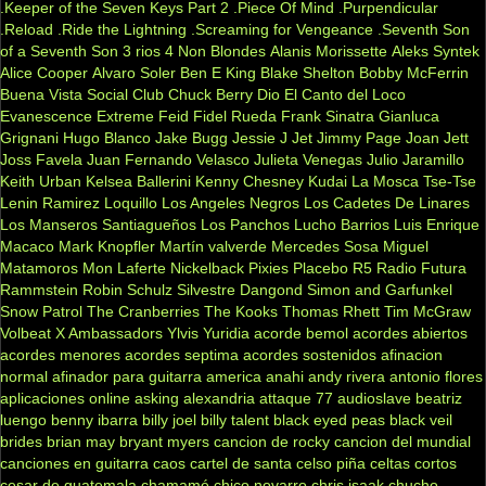
.Keeper of the Seven Keys Part 2
.Piece Of Mind
.Purpendicular
.Reload
.Ride the Lightning
.Screaming for Vengeance
.Seventh Son
of a Seventh Son
3 rios
4 Non Blondes
Alanis Morissette
Aleks Syntek
Alice Cooper
Alvaro Soler
Ben E King
Blake Shelton
Bobby McFerrin
Buena Vista Social Club
Chuck Berry
Dio
El Canto del Loco
Evanescence
Extreme
Feid
Fidel Rueda
Frank Sinatra
Gianluca
Grignani
Hugo Blanco
Jake Bugg
Jessie J
Jet
Jimmy Page
Joan Jett
Joss Favela
Juan Fernando Velasco
Julieta Venegas
Julio Jaramillo
Keith Urban
Kelsea Ballerini
Kenny Chesney
Kudai
La Mosca Tse-Tse
Lenin Ramirez
Loquillo
Los Angeles Negros
Los Cadetes De Linares
Los Manseros Santiagueños
Los Panchos
Lucho Barrios
Luis Enrique
Macaco
Mark Knopfler
Martín valverde
Mercedes Sosa
Miguel
Matamoros
Mon Laferte
Nickelback
Pixies
Placebo
R5
Radio Futura
Rammstein
Robin Schulz
Silvestre Dangond
Simon and Garfunkel
Snow Patrol
The Cranberries
The Kooks
Thomas Rhett
Tim McGraw
Volbeat
X Ambassadors
Ylvis
Yuridia
acorde bemol
acordes abiertos
acordes menores
acordes septima
acordes sostenidos
afinacion
normal
afinador para guitarra
america
anahi
andy rivera
antonio flores
aplicaciones online
asking alexandria
attaque 77
audioslave
beatriz
luengo
benny ibarra
billy joel
billy talent
black eyed peas
black veil
brides
brian may
bryant myers
cancion de rocky
cancion del mundial
canciones en guitarra
caos
cartel de santa
celso piña
celtas cortos
cesar de guatemala
chamamé
chico novarro
chris isaak
chucho