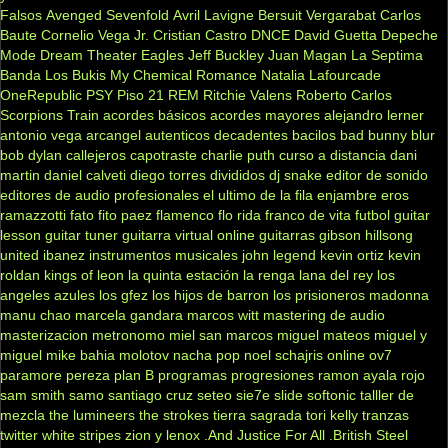
Falsos
Avenged Sevenfold
Avril Lavigne
Bersuit Vergarabat
Carlos
Baute
Cornelio Vega Jr.
Cristian Castro
DNCE
David Guetta
Depeche
Mode
Dream Theater
Eagles
Jeff Buckley
Juan Magan
La Septima
Banda
Los Bukis
My Chemical Romance
Natalia Lafourcade
OneRepublic
PSY
Piso 21
REM
Ritchie Valens
Roberto Carlos
Scorpions
Train
acordes básicos
acordes mayores
alejandro lerner
antonio vega
arcangel
autenticos decadentes
bacilos
bad bunny
blur
bob dylan
callejeros
capotraste
charlie puth
curso a distancia
dani
martin
daniel calveti
diego torres
divididos
dj snake
editor de sonido
editores de audio profesionales
el ultimo de la fila
enjambre
eros
ramazzotti
fato
fito paez
flamenco
flo rida
franco de vita
futbol
guitar
lesson
guitar tuner
guitarra virtual online
guitarras gibson
hillsong
united
ibanez
instrumentos musicales
john legend
kevin ortiz
kevin
roldan
kings of leon
la quinta estación
la renga
lana del rey
los
angeles azules
los gfez
los hijos de barron
los prisioneros
madonna
manu chao
marcela gandara
marcos witt
mastering de audio
masterizacion
metronomo
miel san marcos
miguel mateos
miguel y
miguel
mike bahia
molotov
nacha pop
noel schajris
online
ov7
paramore
pereza
plan B
programas
progresiones
ramon ayala
rojo
sam smith
samo
santiago cruz
seteo
sie7e
slide
softonic
talller de
mezcla
the lumineers
the strokes
tierra sagrada
tori kelly
tranzas
twitter
white stripes
zion y lenox
.And Justice For All
.British Steel