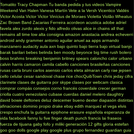
Tomatito
Tracy Chapman
Tu banda pedida y tus videos
Vampire
Weekend
Van Halen
Vanesa Martín
Vete a la Versh
Vicentico Valdés
Victor Acosta
Victor Victor
Vinícius de Moraes
Violetta
Violão
Wheatus
Zac Brown Band
Zacarias Ferreira
acordeon
acustica
adobe
adriel
favela
alex zurdo
alexis y fido
alfredo olivas
alice in chains
all that
remains
all time low
alta consigna
amazon
anastacia
andrea echeverri
android
andy grammer
antonio aguilar
anuel aa
apps
armando
manzanero
audacity
aula
axn
bajo quinto
bajo tierra
bajo virtual
banjo
barak
barilari
bebes
belinda
ben moody
beyonce
big time rush
bolero
boss
brahms
breaking benjamin
britney spears
caloncho
calor urbano
calvin harris
camaron
camila cabello
canciones brasileñas
canciones
rusas
carla bruni
carlos asensio
carlos eleta almaran
carly rae jepsen
cello
celular
cesar sandoval
chase rice
chocQuibTown
chris jeday
cifra
clarinete
clases de guitarra por skype
clases por webcam
clasica
comprar
compás
consejos
corno francés
coverdale
crecer german
criolla
cuatro venezolano
cubase
cuerdas
daniel melero
daughtry
david bowie
deftones
deluz
descemer bueno
dexter
diapasón
distintas
afinaciones
dominio propio
drake
ebay
edith marquez
el vega
elvis
crespo
enchufa la guitarra
epiphone
erasure
española
esperanza de
vida
facebook
fanny lu
five finger death punch
francis lai
fraseos
fuerza de tijuana
gaby fofo y miliki
generación 12
gifts
gloria estefan
goo goo dolls
google play
google plus
grupo fernandez
guardian
guia