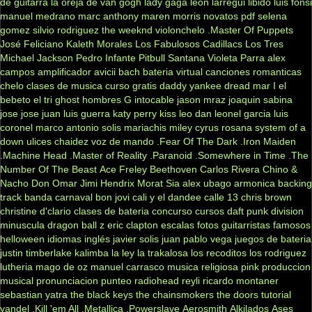
de guitarra
la oreja de van gogh
lady gaga
leon larregui
libido
luis fonsi
manuel medrano
marc anthony
maren morris
novatos
pdf
selena
gomez
silvio rodriguez
the weeknd
violonchelo
.Master Of Puppets
José Feliciano
Kaleth Morales
Los Fabulosos Cadillacs
Los Tres
Michael Jackson
Pedro Infante
Pitbull
Santana
Violeta Parra
alex
campos
amplificador
avicii
bach
bateria virtual
canciones romanticas
chelo
clases de musica
curso gratis
daddy yankee
dread mar I
el
bebeto
el tri
ghost
hombres G
intocable
jason mraz
joaquin sabina
jose jose
juan luis guerra
katy perry
kiss
leo dan
leonel garcia
luis
coronel
marco antonio solis
mariachis
miley cyrus
rosana
system of a
down
ulices chaidez
voz de mando
.Fear Of The Dark
.Iron Maiden
.Machine Head
.Master of Reality
.Paranoid
.Somewhere in Time
.The
Number Of The Beast
Ace Freley
Beethoven
Carlos Rivera
Chino &
Nacho
Don Omar
Jimi Hendrix
Morat
Sia
alex ubago
armonica
backing
track
banda carnaval
bon jovi
cali y el dandee
calle 13
chris brown
christine d'clario
clases de bateria
concurso
cursos
daft punk
division
minuscula
dragon ball z
eric clapton
escalas
fotos
guitarristas famosos
helloween
idiomas
inglés
javier solis
juan pablo vega
juegos de bateria
justin timberlake
kalimba
la ley
la trakalosa
los recoditos
los rodriguez
lutheria
mago de oz
manuel carrasco
musica religiosa
pink
produccion
musical
pronunciacion
punteo
radiohead
reyli
ricardo montaner
sebastian yatra
the black keys
the chainsmokers
the doors
tutorial
yandel
.Kill 'em All
.Metallica
.Powerslave
Aerosmith
Alkilados
Ases