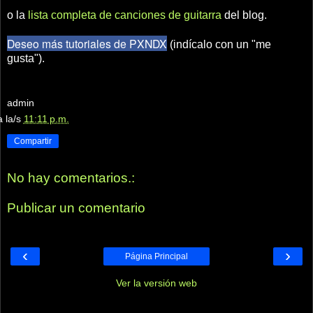
o la
lista completa de canciones de guitarra
del blog.
Deseo más tutoriales de PXNDX
(indícalo con un "me
gusta").
admin
a la/s
11:11 p.m.
Compartir
No hay comentarios.:
Publicar un comentario
‹
›
Página Principal
Ver la versión web