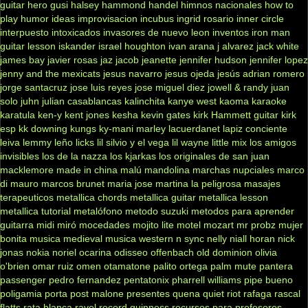
guitar hero
gusi
halsey
hammond
handel
himnos nacionales
how to
play
humor
ideas
improvisacion
incubus
ingrid rosario
inner circle
interpuesto
intoxicados
invasores de nuevo leon
inventos
iron man
guitar lesson
iskander
israel houghton
ivan arana
j alvarez
jack white
james bay
javier rosas
jaz jacob
jeanette
jennifer hudson
jennifer lopez
jenny and the mexicats
jesus navarro
jesus ojeda
jesús adrian romero
jorge santacruz
jose luis reyes
jose miguel diez
jowell & randy
juan
solo
juhn
julian casablancas
kalinchita
kanye west
kaoma
karaoke
karatula
ken-y
kent jones
kesha
kevin gates
kirk Hammett guitar
kirk
esp
kk downing
kungs
ky-mani marley
lacuerdanet
lapiz conciente
leiva
lemmy
leño
licks
lil silvio y el vega
lil wayne
little mix
los amigos
invisibles
los de la nazza
los kjarkas
los originales de san juan
macklemore
made in china
malú
mandolina
marchas nupciales
marco
di mauro
marcos brunet
maria jose
martina la peligrosa
masajes
terapeuticos
metallica chords
metallica guitar
metallica lesson
metallica tutorial
metalófono
metodo suzuki
metodos para aprender
guitarra
midi
miró
mocedades
mojito lite
motel
mozart
mr probz
mujer
bonita
musica medieval
musica western
n sync
nelly
niall horan
nick
jonas
nokia
noriel
ocarina
odisseo
offenbach
old dominion
olivia
o'brien
omar ruiz
omen
otamatone
palito ortega
palm mute
pantera
passenger
pedro fernandez
pentatonix
pharrell williams
pipe bueno
poligamia
porta
post malone
presentes
quena
quiet riot
rafaga
rascal
flatts
rata blanca
ravel
record guinness
recursos para profesores