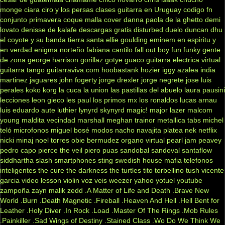
monge
ciara
ciro y los persas
clases guitarra en Uruguay
codigo fn
conjunto primavera
coque malla
cover
danna paola
de la ghetto
demi
lovato
denisse de kalafe
descargas gratis
disturbed
duelo
duncan dhu
el coyote y su banda tierra santa
ellie goulding
eminem
en espiritu y
en verdad
enigma norteño
fabiana cantilo
fall out boy
fun
funky
gente
de zona
george harrison
gorillaz
gotye
guaco
guitarra electrica virtual
guitarra tango
guitarraviva.com
hoobastank
hozier
iggy azalea
india
martinez
jaguares
john fogerty
jorge drexler
jorge negrete
jose luis
perales
koko
korg
la cuca
la union
las pastillas del abuelo
laura pausini
lecciones
leon gieco
les paul
los primos mx
los ronaldos
lucas arnau
luis eduardo aute
luthier
lynyrd skynyrd
magic!
major lazer
malcom
young
maldita vecindad
marshall
meghan trainor
metallica tabs
michel
teló
microfonos
miguel bosé
modos
nacho
navajita platea
nek
netflix
nicki minaj
noel torres
obie bermudez
organo virtual
pearl jam
peavey
pedro capo
pierce the veil
piero
puas
sandobal
sandoval
santaflow
siddhartha
slash
smartphones
sting
swedish house mafia
telefonos
inteligentes
the cure
the darkness
the turtles
tito torbellino
tush
vicente
garcia
video lesson
violin
voz veis
weezer
yahoo
yotuel
youtube
zampoña
zayn malik
zedd
.A Matter of Life and Death
.Brave New
World
.Burn
.Death Magnetic
.Fireball
.Heaven And Hell
.Hell Bent for
Leather
.Holy Diver
.In Rock
.Load
.Master Of The Rings
.Mob Rules
.Painkiller
.Sad Wings of Destiny
.Stained Class
.Wo Do We Think We