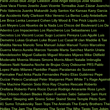
Pardi
Jonas Blue
Jorge Celedon
Jose Angel Bedoya
Jose Madero
Jose Vaca Flores
Joseíto
Juan Vicente Torrealba
Juan Záizar
Juancho
Polo Valencia
Juanito Makandé
Judy Santos
Kai
Kansas
Kany Garcia
Kar Accidents
Kelly Clarkson
Kiko Veneno
La Beriso
Lady Antebellum
Lee Brice
Lenka
Leonard Cohen
Lilly Wood & The Prick
Liquits
Lira
Lori Meyers
Los Abuelos de la Nada
Los Chicos del Boulevard
Los De
Adentro
Los Impacientes
Los Rancheros
Los Sebastianes
Los
Secretos
Los Visconti
Lucas Sugo
Luciano Pereyra
Luis Aguilé
Luis
Demetrio
Lukas Graham
Luke Bryan
Luz Casal
M clan
Maddie & Tae
Maldita Nerea
Manolo Tena
Manuel Julian
Manuel Turizo
Marcelino
Guerra
Marco Aurelio
Marcos Yaroide
Marta Sanchez
Martín Urieta
Mendelssohn
Miguel Gallardo
Miguel Morales
Mijares
Mike Oldfield
Moderatto
Moenia
Moises Simons
Morris Albert
Natalie Imbruglia
Natives
Natti Natasha
Noche de Brujas
Ozzy Osbourne
PRS
Pablo
Lopez
Pablo Milanes
Painkiller
Pappo
Paralamas do Sucesso
Parmalee
Paul Anka
Paula Fernandes
Pedro Elías Gutiérrez
Pepe
Guízar
Peteco Carabajal
Peter Manjarres
Plain White T's
Rage Against
The Machine
Ramón Sixto Ríos
Ray Charles
Rescate
Roberto
Orellana
Roberto Parra
Rocio Durcal
Rodrigo Amarante
Ross Lynch
Roy Orbison
Ruben Blades
Ruben Fuentes
Sabú
Salserin
Sam Hunt
Seether
Sleeping with Sirens
Sober
Staind
Stone Temple Pilots
Sum
41
Sumo
Tchaikovsky
Teen Tops
The Animals
The Everly Brothers
The
Hollies
The Jam
The Ramones
The Script
The Who
Tiesto
Tom Jobim