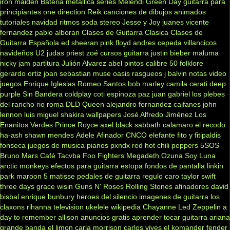
iron maiden
Bateria
metallica
series
Melendi
Green Day
guitarra para
principiantes
one direction
Reik
canciones de dibujos animados
tutoriales
navidad
ritmos
soda stereo
Jesse y Joy
juanes
vicente
fernandez
pablo alboran
Clases de Guitarra Clasica
Clases de
Guitarra Española
ed sheeran
pink floyd
andres cepeda
villancicos
navideños
U2
judas priest
zoé
cursos guitarra
justin bieber
maluma
nicky jam
partitura
Julión Alvarez
abel pintos
calibre 50
folklore
gerardo ortiz
joan sebastian
muse
oasis
rasgueos
j balvin
notas
video
juegos
Enrique Iglesias
Romeo Santos
bob marley
camila
cerati
deep
purple
Sin Bandera
coldplay
coti
espinoza paz
juan gabriel
los plebes
del rancho
rio roma
DLD
Queen
alejandro fernandez
caifanes
john
lennon
luis miguel
shakira
wallpapers
José Alfredo Jiménez
Los
Enanitos Verdes
Prince Royce
axel
black sabbath
calamaro
el recodo
ha-ash
shawn mendes
Adele
Afinador
CNCO
elefante
fito y fitipaldis
fonseca
juegos de musica
pianos
pxndx
red hot chili peppers
5SOS
Bruno Mars
Café Tacvba
Foo Fighters
Megadeth
Ozuna
Soy Luna
arctic monkeys
efectos para guitarra
estopa
fondos de pantalla
linkin
park
maroon 5
matisse
pedales de guitarra
regulo caro
taylor swift
three days grace
wisin
Guns N' Roses
Rolling Stones
afinadores
david
bisbal
enrique bunbury
heroes del silencio
imagenes de guitarra
los
claxons
rihanna
television
ukelele
wikipedia
Chayanne
Led Zeppelin
a
day to remember
allison
anuncios gratis
aprender tocar guitarra
ariana
grande
banda el limon
carla morrison
carlos vives
el komander
fender