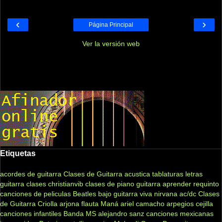
‹
›
Página Principal
Ver la versión web
Etiquetas
acordes de guitarra
Clases de Guitarra acustica
tablaturas
letras
guitarra clases
christianvib
clases de piano
guitarra
aprender
requinto
canciones de peliculas
Beatles
bajo
guitarra viva
nirvana
ac/dc
Clases
de Guitarra Criolla
arjona
flauta
Maná
ariel camacho
arpegios
cejilla
canciones infantiles
Banda MS
alejandro sanz
canciones mexicanas