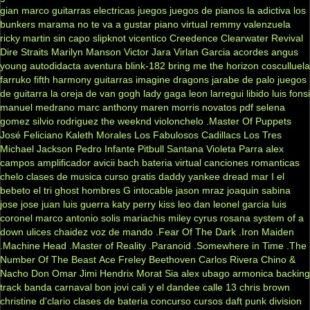
gian marco
guitarras electricas
juegos
juegos de pianos
la adictiva
los
bunkers
marama
no te va a gustar
piano virtual
remmy valenzuela
ricky martin
sin capo
slipknot
vicentico
Creedence Clearwater Revival
Dire Straits
Marilyn Manson
Victor Jara
Virlan Garcia
acordes
angus
young
autodidacta
aventura
blink-182
bring me the horizon
cosculluela
farruko
fifth harmony
guitarras
imagine dragons
jarabe de palo
juegos
de guitarra
la oreja de van gogh
lady gaga
leon larregui
libido
luis fonsi
manuel medrano
marc anthony
maren morris
novatos
pdf
selena
gomez
silvio rodriguez
the weeknd
violonchelo
.Master Of Puppets
José Feliciano
Kaleth Morales
Los Fabulosos Cadillacs
Los Tres
Michael Jackson
Pedro Infante
Pitbull
Santana
Violeta Parra
alex
campos
amplificador
avicii
bach
bateria virtual
canciones romanticas
chelo
clases de musica
curso gratis
daddy yankee
dread mar I
el
bebeto
el tri
ghost
hombres G
intocable
jason mraz
joaquin sabina
jose jose
juan luis guerra
katy perry
kiss
leo dan
leonel garcia
luis
coronel
marco antonio solis
mariachis
miley cyrus
rosana
system of a
down
ulices chaidez
voz de mando
.Fear Of The Dark
.Iron Maiden
.Machine Head
.Master of Reality
.Paranoid
.Somewhere in Time
.The
Number Of The Beast
Ace Freley
Beethoven
Carlos Rivera
Chino &
Nacho
Don Omar
Jimi Hendrix
Morat
Sia
alex ubago
armonica
backing
track
banda carnaval
bon jovi
cali y el dandee
calle 13
chris brown
christine d'clario
clases de bateria
concurso
cursos
daft punk
division