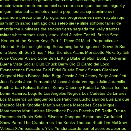
masterizacion
metronomo
miel san marcos
miguel mateos
miguel y
miguel
mike bahia
molotov
nacha pop
noel schajris
online
ov7
paramore
pereza
plan B
programas
progresiones
ramon ayala
rojo
sam smith
samo
santiago cruz
seteo
sie7e
slide
softonic
talller de
mezcla
the lumineers
the strokes
tierra sagrada
tori kelly
tranzas
twitter
white stripes
zion y lenox
.And Justice For All
.British Steel
.Keeper of the Seven Keys Part 2
.Piece Of Mind
.Purpendicular
.Reload
.Ride the Lightning
.Screaming for Vengeance
.Seventh Son
of a Seventh Son
3 rios
4 Non Blondes
Alanis Morissette
Aleks Syntek
Alice Cooper
Alvaro Soler
Ben E King
Blake Shelton
Bobby McFerrin
Buena Vista Social Club
Chuck Berry
Dio
El Canto del Loco
Evanescence
Extreme
Feid
Fidel Rueda
Frank Sinatra
Gianluca
Grignani
Hugo Blanco
Jake Bugg
Jessie J
Jet
Jimmy Page
Joan Jett
Joss Favela
Juan Fernando Velasco
Julieta Venegas
Julio Jaramillo
Keith Urban
Kelsea Ballerini
Kenny Chesney
Kudai
La Mosca Tse-Tse
Lenin Ramirez
Loquillo
Los Angeles Negros
Los Cadetes De Linares
Los Manseros Santiagueños
Los Panchos
Lucho Barrios
Luis Enrique
Macaco
Mark Knopfler
Martín valverde
Mercedes Sosa
Miguel
Matamoros
Mon Laferte
Nickelback
Pixies
Placebo
R5
Radio Futura
Rammstein
Robin Schulz
Silvestre Dangond
Simon and Garfunkel
Snow Patrol
The Cranberries
The Kooks
Thomas Rhett
Tim McGraw
Volbeat
X Ambassadors
Ylvis
Yuridia
acorde bemol
acordes abiertos