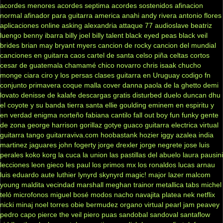
acordes menores
acordes septima
acordes sostenidos
afinacion
normal
afinador para guitarra
america
anahi
andy rivera
antonio flores
aplicaciones online
asking alexandria
attaque 77
audioslave
beatriz
luengo
benny ibarra
billy joel
billy talent
black eyed peas
black veil
brides
brian may
bryant myers
cancion de rocky
cancion del mundial
canciones en guitarra
caos
cartel de santa
celso piña
celtas cortos
cesar de guatemala
chamamé
chico novarro
chris isaak
chucho
monge
ciara
ciro y los persas
clases guitarra en Uruguay
codigo fn
conjunto primavera
coque malla
cover
danna paola
de la ghetto
demi
lovato
denisse de kalafe
descargas gratis
disturbed
duelo
duncan dhu
el coyote y su banda tierra santa
ellie goulding
eminem
en espiritu y
en verdad
enigma norteño
fabiana cantilo
fall out boy
fun
funky
gente
de zona
george harrison
gorillaz
gotye
guaco
guitarra electrica virtual
guitarra tango
guitarraviva.com
hoobastank
hozier
iggy azalea
india
martinez
jaguares
john fogerty
jorge drexler
jorge negrete
jose luis
perales
koko
korg
la cuca
la union
las pastillas del abuelo
laura pausini
lecciones
leon gieco
les paul
los primos mx
los ronaldos
lucas arnau
luis eduardo aute
luthier
lynyrd skynyrd
magic!
major lazer
malcom
young
maldita vecindad
marshall
meghan trainor
metallica tabs
michel
teló
microfonos
miguel bosé
modos
nacho
navajita platea
nek
netflix
nicki minaj
noel torres
obie bermudez
organo virtual
pearl jam
peavey
pedro capo
pierce the veil
piero
puas
sandobal
sandoval
santaflow