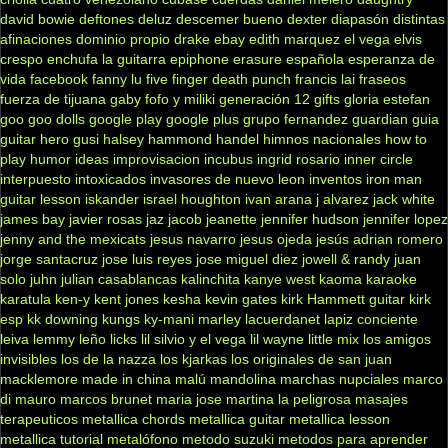
david bowie
deftones
deluz
descemer bueno
dexter
diapasón
distintas
afinaciones
dominio propio
drake
ebay
edith marquez
el vega
elvis
crespo
enchufa la guitarra
epiphone
erasure
española
esperanza de
vida
facebook
fanny lu
five finger death punch
francis lai
fraseos
fuerza de tijuana
gaby fofo y miliki
generación 12
gifts
gloria estefan
goo goo dolls
google play
google plus
grupo fernandez
guardian
guia
guitar hero
gusi
halsey
hammond
handel
himnos nacionales
how to
play
humor
ideas
improvisacion
incubus
ingrid rosario
inner circle
interpuesto
intoxicados
invasores de nuevo leon
inventos
iron man
guitar lesson
iskander
israel houghton
ivan arana
j alvarez
jack white
james bay
javier rosas
jaz jacob
jeanette
jennifer hudson
jennifer lopez
jenny and the mexicats
jesus navarro
jesus ojeda
jesús adrian romero
jorge santacruz
jose luis reyes
jose miguel diez
jowell & randy
juan
solo
juhn
julian casablancas
kalinchita
kanye west
kaoma
karaoke
karatula
ken-y
kent jones
kesha
kevin gates
kirk Hammett guitar
kirk
esp
kk downing
kungs
ky-mani marley
lacuerdanet
lapiz conciente
leiva
lemmy
leño
licks
lil silvio y el vega
lil wayne
little mix
los amigos
invisibles
los de la nazza
los kjarkas
los originales de san juan
macklemore
made in china
malú
mandolina
marchas nupciales
marco
di mauro
marcos brunet
maria jose
martina la peligrosa
masajes
terapeuticos
metallica chords
metallica guitar
metallica lesson
metallica tutorial
metalófono
metodo suzuki
metodos para aprender