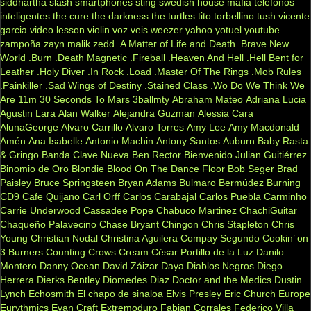
siddhartha
slash
smartphones
sting
swedish house mafia
telefonos
inteligentes
the cure
the darkness
the turtles
tito torbellino
tush
vicente
garcia
video lesson
violin
voz veis
weezer
yahoo
yotuel
youtube
zampoña
zayn malik
zedd
.A Matter of Life and Death
.Brave New
World
.Burn
.Death Magnetic
.Fireball
.Heaven And Hell
.Hell Bent for
Leather
.Holy Diver
.In Rock
.Load
.Master Of The Rings
.Mob Rules
.Painkiller
.Sad Wings of Destiny
.Stained Class
.Wo Do We Think We
Are
11m
30 Seconds To Mars
3ballmty
Abraham Mateo
Adriana Lucia
Agustin Lara
Alan Walker
Alejandra Guzman
Alessia Cara
AlunaGeorge
Alvaro Carrillo
Alvaro Torres
Amy Lee
Amy Macdonald
Amén
Ana Isabelle
Antonio Machin
Antony Santos
Auburn
Baby Rasta
& Gringo
Banda Clave Nueva
Ben Rector
Bienvenido Julian Guitiérrez
Binomio de Oro
Blondie
Blood On The Dance Floor
Bob Seger
Brad
Paisley
Bruce Springsteen
Bryan Adams
Bulmaro Bermúdez
Burning
CD9
Cafe Quijano
Carl Orff
Carlos Carabajal
Carlos Puebla
Carminho
Carrie Underwood
Cassadee Pope
Chabuco Martinez
ChachiGuitar
Chaqueño Palavecino
Chase Bryant
Chingon
Chris Stapleton
Chris
Young
Christian Nodal
Christina Aguilera
Compay Segundo
Cookin’ on
3 Burners
Counting Crows
Cream
César Portillo de la Luz
Danilo
Montero
Danny Ocean
David Záizar
Daya
Diablos Negros
Diego
Herrera
Dierks Bentley
Diomedes Diaz
Doctor and the Medics
Dustin
Lynch
Echosmith
El chapo de sinaloa
Elvis Presley
Eric Church
Europe
Eurythmics
Evan Craft
Extremoduro
Fabian Corrales
Federico Villa