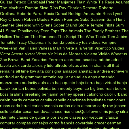
Guízar
Peteco Carabajal
Peter Manjarres
Plain White T's
Rage Against
The Machine
Ramón Sixto Ríos
Ray Charles
Rescate
Roberto
Orellana
Roberto Parra
Rocio Durcal
Rodrigo Amarante
Ross Lynch
Roy Orbison
Ruben Blades
Ruben Fuentes
Sabú
Salserin
Sam Hunt
Seether
Sleeping with Sirens
Sober
Staind
Stone Temple Pilots
Sum
41
Sumo
Tchaikovsky
Teen Tops
The Animals
The Everly Brothers
The
Hollies
The Jam
The Ramones
The Script
The Who
Tiesto
Tom Jobim
Tomatito
Tracy Chapman
Tu banda pedida y tus videos
Vampire
Weekend
Van Halen
Vanesa Martín
Vete a la Versh
Vicentico Valdés
Victor Acosta
Victor Victor
Vinícius de Moraes
Violetta
Violão
Wheatus
Zac Brown Band
Zacarias Ferreira
acordeon
acustica
adobe
adriel
favela
alex zurdo
alexis y fido
alfredo olivas
alice in chains
all that
remains
all time low
alta consigna
amazon
anastacia
andrea echeverri
android
andy grammer
antonio aguilar
anuel aa
apps
armando
manzanero
audacity
aula
axn
bajo quinto
bajo tierra
bajo virtual
banjo
barak
barilari
bebes
belinda
ben moody
beyonce
big time rush
bolero
boss
brahms
breaking benjamin
britney spears
caloncho
calor urbano
calvin harris
camaron
camila cabello
canciones brasileñas
canciones
rusas
carla bruni
carlos asensio
carlos eleta almaran
carly rae jepsen
cello
celular
cesar sandoval
chase rice
chocQuibTown
chris jeday
cifra
clarinete
clases de guitarra por skype
clases por webcam
clasica
comprar
compás
consejos
corno francés
coverdale
crecer german
criolla
cuatro venezolano
cubase
cuerdas
daniel melero
daughtry