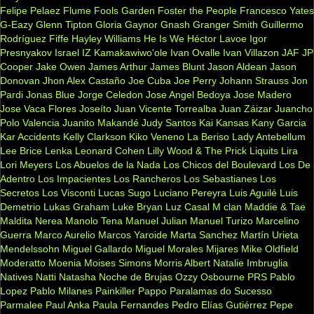
Felipe Pelaez
Flume
Fools Garden
Foster the People
Francesco Yates
G-Eazy
Glenn Tipton
Gloria Gaynor
Gnash
Granger Smith
Guillermo
Rodríguez Fiffe
Hayley Williams
He Is We
Héctor Lavoe
Igor
Presnyakov
Israel IZ Kamakawiwo'ole
Ivan Ovalle
Ivan Villazon
JAF
JP
Cooper
Jake Owen
James Arthur
James Blunt
Jason Aldean
Jason
Donovan
Jhon Alex Castaño
Joe Cuba
Joe Perry
Johann Strauss
Jon
Pardi
Jonas Blue
Jorge Celedon
Jose Angel Bedoya
Jose Madero
Jose Vaca Flores
Joseíto
Juan Vicente Torrealba
Juan Záizar
Juancho
Polo Valencia
Juanito Makandé
Judy Santos
Kai
Kansas
Kany Garcia
Kar Accidents
Kelly Clarkson
Kiko Veneno
La Beriso
Lady Antebellum
Lee Brice
Lenka
Leonard Cohen
Lilly Wood & The Prick
Liquits
Lira
Lori Meyers
Los Abuelos de la Nada
Los Chicos del Boulevard
Los De
Adentro
Los Impacientes
Los Rancheros
Los Sebastianes
Los
Secretos
Los Visconti
Lucas Sugo
Luciano Pereyra
Luis Aguilé
Luis
Demetrio
Lukas Graham
Luke Bryan
Luz Casal
M clan
Maddie & Tae
Maldita Nerea
Manolo Tena
Manuel Julian
Manuel Turizo
Marcelino
Guerra
Marco Aurelio
Marcos Yaroide
Marta Sanchez
Martín Urieta
Mendelssohn
Miguel Gallardo
Miguel Morales
Mijares
Mike Oldfield
Moderatto
Moenia
Moises Simons
Morris Albert
Natalie Imbruglia
Natives
Natti Natasha
Noche de Brujas
Ozzy Osbourne
PRS
Pablo
Lopez
Pablo Milanes
Painkiller
Pappo
Paralamas do Sucesso
Parmalee
Paul Anka
Paula Fernandes
Pedro Elías Gutiérrez
Pepe