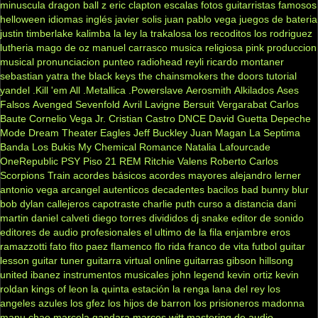
minuscula
dragon ball z
eric clapton
escalas
fotos
guitarristas famosos
helloween
idiomas
inglés
javier solis
juan pablo vega
juegos de bateria
justin timberlake
kalimba
la ley
la trakalosa
los recoditos
los rodriguez
lutheria
mago de oz
manuel carrasco
musica religiosa
pink
produccion
musical
pronunciacion
punteo
radiohead
reyli
ricardo montaner
sebastian yatra
the black keys
the chainsmokers
the doors
tutorial
yandel
.Kill 'em All
.Metallica
.Powerslave
Aerosmith
Alkilados
Ases
Falsos
Avenged Sevenfold
Avril Lavigne
Bersuit Vergarabat
Carlos
Baute
Cornelio Vega Jr.
Cristian Castro
DNCE
David Guetta
Depeche
Mode
Dream Theater
Eagles
Jeff Buckley
Juan Magan
La Septima
Banda
Los Bukis
My Chemical Romance
Natalia Lafourcade
OneRepublic
PSY
Piso 21
REM
Ritchie Valens
Roberto Carlos
Scorpions
Train
acordes básicos
acordes mayores
alejandro lerner
antonio vega
arcangel
autenticos decadentes
bacilos
bad bunny
blur
bob dylan
callejeros
capotraste
charlie puth
curso a distancia
dani
martin
daniel calveti
diego torres
divididos
dj snake
editor de sonido
editores de audio profesionales
el ultimo de la fila
enjambre
eros
ramazzotti
fato
fito paez
flamenco
flo rida
franco de vita
futbol
guitar
lesson
guitar tuner
guitarra virtual online
guitarras gibson
hillsong
united
ibanez
instrumentos musicales
john legend
kevin ortiz
kevin
roldan
kings of leon
la quinta estación
la renga
lana del rey
los
angeles azules
los gfez
los hijos de barron
los prisioneros
madonna
manu chao
marcela gandara
marcos witt
mastering de audio