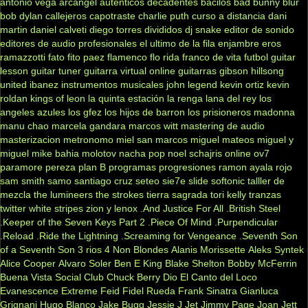
antonio vega
arcangel
autenticos decadentes
bacilos
bad bunny
blur
bob dylan
callejeros
capotraste
charlie puth
curso a distancia
dani
martin
daniel calveti
diego torres
divididos
dj snake
editor de sonido
editores de audio profesionales
el ultimo de la fila
enjambre
eros
ramazzotti
fato
fito paez
flamenco
flo rida
franco de vita
futbol
guitar
lesson
guitar tuner
guitarra virtual online
guitarras gibson
hillsong
united
ibanez
instrumentos musicales
john legend
kevin ortiz
kevin
roldan
kings of leon
la quinta estación
la renga
lana del rey
los
angeles azules
los gfez
los hijos de barron
los prisioneros
madonna
manu chao
marcela gandara
marcos witt
mastering de audio
masterizacion
metronomo
miel san marcos
miguel mateos
miguel y
miguel
mike bahia
molotov
nacha pop
noel schajris
online
ov7
paramore
pereza
plan B
programas
progresiones
ramon ayala
rojo
sam smith
samo
santiago cruz
seteo
sie7e
slide
softonic
talller de
mezcla
the lumineers
the strokes
tierra sagrada
tori kelly
tranzas
twitter
white stripes
zion y lenox
.And Justice For All
.British Steel
.Keeper of the Seven Keys Part 2
.Piece Of Mind
.Purpendicular
.Reload
.Ride the Lightning
.Screaming for Vengeance
.Seventh Son
of a Seventh Son
3 rios
4 Non Blondes
Alanis Morissette
Aleks Syntek
Alice Cooper
Alvaro Soler
Ben E King
Blake Shelton
Bobby McFerrin
Buena Vista Social Club
Chuck Berry
Dio
El Canto del Loco
Evanescence
Extreme
Feid
Fidel Rueda
Frank Sinatra
Gianluca
Grignani
Hugo Blanco
Jake Bugg
Jessie J
Jet
Jimmy Page
Joan Jett