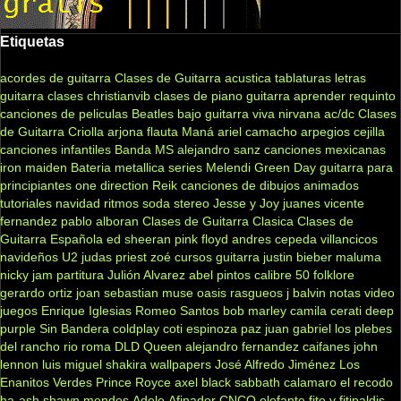
Etiquetas
acordes de guitarra
Clases de Guitarra acustica
tablaturas
letras
guitarra clases
christianvib
clases de piano
guitarra
aprender
requinto
canciones de peliculas
Beatles
bajo
guitarra viva
nirvana
ac/dc
Clases
de Guitarra Criolla
arjona
flauta
Maná
ariel camacho
arpegios
cejilla
canciones infantiles
Banda MS
alejandro sanz
canciones mexicanas
iron maiden
Bateria
metallica
series
Melendi
Green Day
guitarra para
principiantes
one direction
Reik
canciones de dibujos animados
tutoriales
navidad
ritmos
soda stereo
Jesse y Joy
juanes
vicente
fernandez
pablo alboran
Clases de Guitarra Clasica
Clases de
Guitarra Española
ed sheeran
pink floyd
andres cepeda
villancicos
navideños
U2
judas priest
zoé
cursos guitarra
justin bieber
maluma
nicky jam
partitura
Julión Alvarez
abel pintos
calibre 50
folklore
gerardo ortiz
joan sebastian
muse
oasis
rasgueos
j balvin
notas
video
juegos
Enrique Iglesias
Romeo Santos
bob marley
camila
cerati
deep
purple
Sin Bandera
coldplay
coti
espinoza paz
juan gabriel
los plebes
del rancho
rio roma
DLD
Queen
alejandro fernandez
caifanes
john
lennon
luis miguel
shakira
wallpapers
José Alfredo Jiménez
Los
Enanitos Verdes
Prince Royce
axel
black sabbath
calamaro
el recodo
ha-ash
shawn mendes
Adele
Afinador
CNCO
elefante
fito y fitipaldis