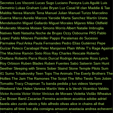
Secretos
Los Visconti
Lucas Sugo
Luciano Pereyra
Luis Aguilé
Luis
Demetrio
Lukas Graham
Luke Bryan
Luz Casal
M clan
Maddie & Tae
Maldita Nerea
Manolo Tena
Manuel Julian
Manuel Turizo
Marcelino
Guerra
Marco Aurelio
Marcos Yaroide
Marta Sanchez
Martín Urieta
Mendelssohn
Miguel Gallardo
Miguel Morales
Mijares
Mike Oldfield
Moderatto
Moenia
Moises Simons
Morris Albert
Natalie Imbruglia
Natives
Natti Natasha
Noche de Brujas
Ozzy Osbourne
PRS
Pablo
Lopez
Pablo Milanes
Painkiller
Pappo
Paralamas do Sucesso
Parmalee
Paul Anka
Paula Fernandes
Pedro Elías Gutiérrez
Pepe
Guízar
Peteco Carabajal
Peter Manjarres
Plain White T's
Rage Against
The Machine
Ramón Sixto Ríos
Ray Charles
Rescate
Roberto
Orellana
Roberto Parra
Rocio Durcal
Rodrigo Amarante
Ross Lynch
Roy Orbison
Ruben Blades
Ruben Fuentes
Sabú
Salserin
Sam Hunt
Seether
Sleeping with Sirens
Sober
Staind
Stone Temple Pilots
Sum
41
Sumo
Tchaikovsky
Teen Tops
The Animals
The Everly Brothers
The
Hollies
The Jam
The Ramones
The Script
The Who
Tiesto
Tom Jobim
Tomatito
Tracy Chapman
Tu banda pedida y tus videos
Vampire
Weekend
Van Halen
Vanesa Martín
Vete a la Versh
Vicentico Valdés
Victor Acosta
Victor Victor
Vinícius de Moraes
Violetta
Violão
Wheatus
Zac Brown Band
Zacarias Ferreira
acordeon
acustica
adobe
adriel
favela
alex zurdo
alexis y fido
alfredo olivas
alice in chains
all that
remains
all time low
alta consigna
amazon
anastacia
andrea echeverri