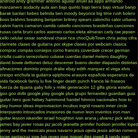
android
andy grammer
antonio aguilar
anuel aa
apps
armando
manzanero
audacity
aula
axn
bajo quinto
bajo tierra
bajo virtual
banjo
barak
barilari
bebes
belinda
ben moody
beyonce
big time rush
bolero
boss
brahms
breaking benjamin
britney spears
caloncho
calor urbano
calvin harris
camaron
camila cabello
canciones brasileñas
canciones
rusas
carla bruni
carlos asensio
carlos eleta almaran
carly rae jepsen
cello
celular
cesar sandoval
chase rice
chocQuibTown
chris jeday
cifra
clarinete
clases de guitarra por skype
clases por webcam
clasica
comprar
compás
consejos
corno francés
coverdale
crecer german
criolla
cuatro venezolano
cubase
cuerdas
daniel melero
daughtry
david bowie
deftones
deluz
descemer bueno
dexter
diapasón
distintas
afinaciones
dominio propio
drake
ebay
edith marquez
el vega
elvis
crespo
enchufa la guitarra
epiphone
erasure
española
esperanza de
vida
facebook
fanny lu
five finger death punch
francis lai
fraseos
fuerza de tijuana
gaby fofo y miliki
generación 12
gifts
gloria estefan
goo goo dolls
google play
google plus
grupo fernandez
guardian
guia
guitar hero
gusi
halsey
hammond
handel
himnos nacionales
how to
play
humor
ideas
improvisacion
incubus
ingrid rosario
inner circle
interpuesto
intoxicados
invasores de nuevo leon
inventos
iron man
guitar lesson
iskander
israel houghton
ivan arana
j alvarez
jack white
james bay
javier rosas
jaz jacob
jeanette
jennifer hudson
jennifer lopez
jenny and the mexicats
jesus navarro
jesus ojeda
jesús adrian romero
jorge santacruz
jose luis reyes
jose miguel diez
jowell & randy
juan