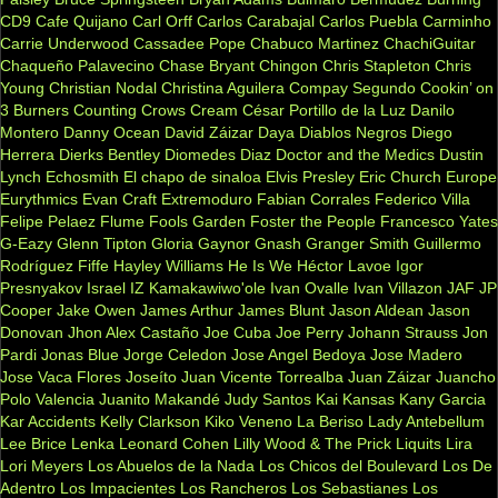
CD9
Cafe Quijano
Carl Orff
Carlos Carabajal
Carlos Puebla
Carminho
Carrie Underwood
Cassadee Pope
Chabuco Martinez
ChachiGuitar
Chaqueño Palavecino
Chase Bryant
Chingon
Chris Stapleton
Chris
Young
Christian Nodal
Christina Aguilera
Compay Segundo
Cookin’ on
3 Burners
Counting Crows
Cream
César Portillo de la Luz
Danilo
Montero
Danny Ocean
David Záizar
Daya
Diablos Negros
Diego
Herrera
Dierks Bentley
Diomedes Diaz
Doctor and the Medics
Dustin
Lynch
Echosmith
El chapo de sinaloa
Elvis Presley
Eric Church
Europe
Eurythmics
Evan Craft
Extremoduro
Fabian Corrales
Federico Villa
Felipe Pelaez
Flume
Fools Garden
Foster the People
Francesco Yates
G-Eazy
Glenn Tipton
Gloria Gaynor
Gnash
Granger Smith
Guillermo
Rodríguez Fiffe
Hayley Williams
He Is We
Héctor Lavoe
Igor
Presnyakov
Israel IZ Kamakawiwo'ole
Ivan Ovalle
Ivan Villazon
JAF
JP
Cooper
Jake Owen
James Arthur
James Blunt
Jason Aldean
Jason
Donovan
Jhon Alex Castaño
Joe Cuba
Joe Perry
Johann Strauss
Jon
Pardi
Jonas Blue
Jorge Celedon
Jose Angel Bedoya
Jose Madero
Jose Vaca Flores
Joseíto
Juan Vicente Torrealba
Juan Záizar
Juancho
Polo Valencia
Juanito Makandé
Judy Santos
Kai
Kansas
Kany Garcia
Kar Accidents
Kelly Clarkson
Kiko Veneno
La Beriso
Lady Antebellum
Lee Brice
Lenka
Leonard Cohen
Lilly Wood & The Prick
Liquits
Lira
Lori Meyers
Los Abuelos de la Nada
Los Chicos del Boulevard
Los De
Adentro
Los Impacientes
Los Rancheros
Los Sebastianes
Los