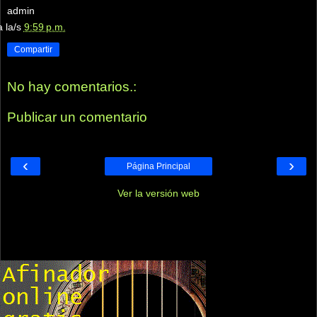
admin
a la/s
9:59 p.m.
Compartir
No hay comentarios.:
Publicar un comentario
‹
›
Página Principal
Ver la versión web