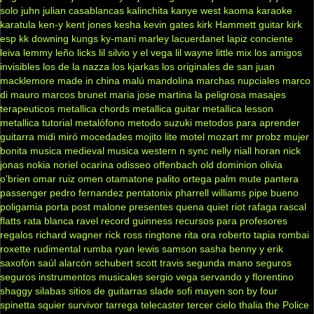
solo
juhn
julian casablancas
kalinchita
kanye west
kaoma
karaoke
karatula
ken-y
kent jones
kesha
kevin gates
kirk Hammett guitar
kirk
esp
kk downing
kungs
ky-mani marley
lacuerdanet
lapiz conciente
leiva
lemmy
leño
licks
lil silvio y el vega
lil wayne
little mix
los amigos
invisibles
los de la nazza
los kjarkas
los originales de san juan
macklemore
made in china
malú
mandolina
marchas nupciales
marco
di mauro
marcos brunet
maria jose
martina la peligrosa
masajes
terapeuticos
metallica chords
metallica guitar
metallica lesson
metallica tutorial
metalófono
metodo suzuki
metodos para aprender
guitarra
midi
miró
mocedades
mojito lite
motel
mozart
mr probz
mujer
bonita
musica medieval
musica western
n sync
nelly
niall horan
nick
jonas
nokia
noriel
ocarina
odisseo
offenbach
old dominion
olivia
o'brien
omar ruiz
omen
otamatone
palito ortega
palm mute
pantera
passenger
pedro fernandez
pentatonix
pharrell williams
pipe bueno
poligamia
porta
post malone
presentes
quena
quiet riot
rafaga
rascal
flatts
rata blanca
ravel
record guinness
recursos para profesores
regalos
richard wagner
rick ross
ringtone
rita ora
roberto tapia
rombai
roxette
rudimental
rumba
ryan lewis
samson
sasha benny y erik
saxofón
saúl alarcón
schubert
scott travis
segunda mano
seguros
seguros instrumentos musicales
sergio vega
servando y florentino
shaggy
silabas
sitios de guitarras
slade
sofi mayen
son by four
spinetta
squier
survivor
tarrega
telecaster
tercer cielo
thalia
the Police