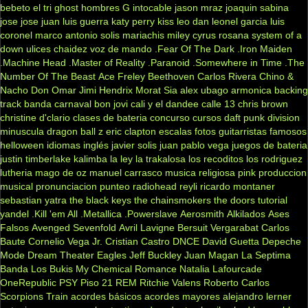
bebeto
el tri
ghost
hombres G
intocable
jason mraz
joaquin sabina
jose jose
juan luis guerra
katy perry
kiss
leo dan
leonel garcia
luis
coronel
marco antonio solis
mariachis
miley cyrus
rosana
system of a
down
ulices chaidez
voz de mando
.Fear Of The Dark
.Iron Maiden
.Machine Head
.Master of Reality
.Paranoid
.Somewhere in Time
.The
Number Of The Beast
Ace Freley
Beethoven
Carlos Rivera
Chino &
Nacho
Don Omar
Jimi Hendrix
Morat
Sia
alex ubago
armonica
backing
track
banda carnaval
bon jovi
cali y el dandee
calle 13
chris brown
christine d'clario
clases de bateria
concurso
cursos
daft punk
division
minuscula
dragon ball z
eric clapton
escalas
fotos
guitarristas famosos
helloween
idiomas
inglés
javier solis
juan pablo vega
juegos de bateria
justin timberlake
kalimba
la ley
la trakalosa
los recoditos
los rodriguez
lutheria
mago de oz
manuel carrasco
musica religiosa
pink
produccion
musical
pronunciacion
punteo
radiohead
reyli
ricardo montaner
sebastian yatra
the black keys
the chainsmokers
the doors
tutorial
yandel
.Kill 'em All
.Metallica
.Powerslave
Aerosmith
Alkilados
Ases
Falsos
Avenged Sevenfold
Avril Lavigne
Bersuit Vergarabat
Carlos
Baute
Cornelio Vega Jr.
Cristian Castro
DNCE
David Guetta
Depeche
Mode
Dream Theater
Eagles
Jeff Buckley
Juan Magan
La Septima
Banda
Los Bukis
My Chemical Romance
Natalia Lafourcade
OneRepublic
PSY
Piso 21
REM
Ritchie Valens
Roberto Carlos
Scorpions
Train
acordes básicos
acordes mayores
alejandro lerner