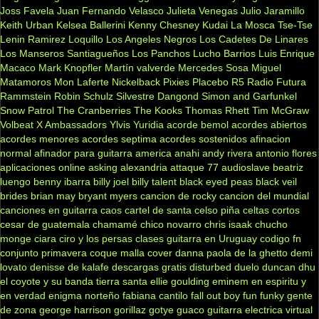
Joss Favela
Juan Fernando Velasco
Julieta Venegas
Julio Jaramillo
Keith Urban
Kelsea Ballerini
Kenny Chesney
Kudai
La Mosca Tse-Tse
Lenin Ramirez
Loquillo
Los Angeles Negros
Los Cadetes De Linares
Los Manseros Santiagueños
Los Panchos
Lucho Barrios
Luis Enrique
Macaco
Mark Knopfler
Martín valverde
Mercedes Sosa
Miguel
Matamoros
Mon Laferte
Nickelback
Pixies
Placebo
R5
Radio Futura
Rammstein
Robin Schulz
Silvestre Dangond
Simon and Garfunkel
Snow Patrol
The Cranberries
The Kooks
Thomas Rhett
Tim McGraw
Volbeat
X Ambassadors
Ylvis
Yuridia
acorde bemol
acordes abiertos
acordes menores
acordes septima
acordes sostenidos
afinacion
normal
afinador para guitarra
america
anahi
andy rivera
antonio flores
aplicaciones online
asking alexandria
attaque 77
audioslave
beatriz
luengo
benny ibarra
billy joel
billy talent
black eyed peas
black veil
brides
brian may
bryant myers
cancion de rocky
cancion del mundial
canciones en guitarra
caos
cartel de santa
celso piña
celtas cortos
cesar de guatemala
chamamé
chico novarro
chris isaak
chucho
monge
ciara
ciro y los persas
clases guitarra en Uruguay
codigo fn
conjunto primavera
coque malla
cover
danna paola
de la ghetto
demi
lovato
denisse de kalafe
descargas gratis
disturbed
duelo
duncan dhu
el coyote y su banda tierra santa
ellie goulding
eminem
en espiritu y
en verdad
enigma norteño
fabiana cantilo
fall out boy
fun
funky
gente
de zona
george harrison
gorillaz
gotye
guaco
guitarra electrica virtual