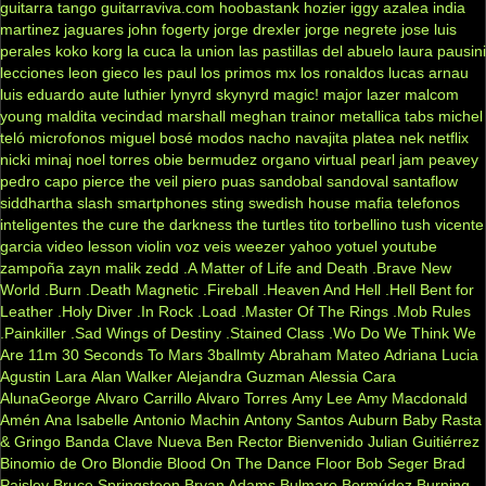
guitarra tango
guitarraviva.com
hoobastank
hozier
iggy azalea
india
martinez
jaguares
john fogerty
jorge drexler
jorge negrete
jose luis
perales
koko
korg
la cuca
la union
las pastillas del abuelo
laura pausini
lecciones
leon gieco
les paul
los primos mx
los ronaldos
lucas arnau
luis eduardo aute
luthier
lynyrd skynyrd
magic!
major lazer
malcom
young
maldita vecindad
marshall
meghan trainor
metallica tabs
michel
teló
microfonos
miguel bosé
modos
nacho
navajita platea
nek
netflix
nicki minaj
noel torres
obie bermudez
organo virtual
pearl jam
peavey
pedro capo
pierce the veil
piero
puas
sandobal
sandoval
santaflow
siddhartha
slash
smartphones
sting
swedish house mafia
telefonos
inteligentes
the cure
the darkness
the turtles
tito torbellino
tush
vicente
garcia
video lesson
violin
voz veis
weezer
yahoo
yotuel
youtube
zampoña
zayn malik
zedd
.A Matter of Life and Death
.Brave New
World
.Burn
.Death Magnetic
.Fireball
.Heaven And Hell
.Hell Bent for
Leather
.Holy Diver
.In Rock
.Load
.Master Of The Rings
.Mob Rules
.Painkiller
.Sad Wings of Destiny
.Stained Class
.Wo Do We Think We
Are
11m
30 Seconds To Mars
3ballmty
Abraham Mateo
Adriana Lucia
Agustin Lara
Alan Walker
Alejandra Guzman
Alessia Cara
AlunaGeorge
Alvaro Carrillo
Alvaro Torres
Amy Lee
Amy Macdonald
Amén
Ana Isabelle
Antonio Machin
Antony Santos
Auburn
Baby Rasta
& Gringo
Banda Clave Nueva
Ben Rector
Bienvenido Julian Guitiérrez
Binomio de Oro
Blondie
Blood On The Dance Floor
Bob Seger
Brad
Paisley
Bruce Springsteen
Bryan Adams
Bulmaro Bermúdez
Burning