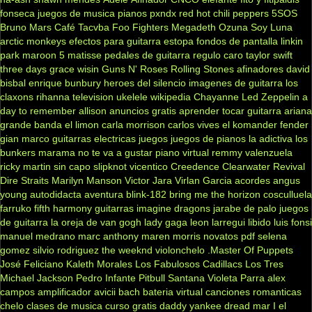
fonseca
juegos de musica
pianos
pxndx
red hot chili peppers
5SOS
Bruno Mars
Café Tacvba
Foo Fighters
Megadeth
Ozuna
Soy Luna
arctic monkeys
efectos para guitarra
estopa
fondos de pantalla
linkin
park
maroon 5
matisse
pedales de guitarra
regulo caro
taylor swift
three days grace
wisin
Guns N' Roses
Rolling Stones
afinadores
david
bisbal
enrique bunbury
heroes del silencio
imagenes de guitarra
los
claxons
rihanna
television
ukelele
wikipedia
Chayanne
Led Zeppelin
a
day to remember
allison
anuncios gratis
aprender tocar guitarra
ariana
grande
banda el limon
carla morrison
carlos vives
el komander
fender
gian marco
guitarras electricas
juegos
juegos de pianos
la adictiva
los
bunkers
marama
no te va a gustar
piano virtual
remmy valenzuela
ricky martin
sin capo
slipknot
vicentico
Creedence Clearwater Revival
Dire Straits
Marilyn Manson
Victor Jara
Virlan Garcia
acordes
angus
young
autodidacta
aventura
blink-182
bring me the horizon
cosculluela
farruko
fifth harmony
guitarras
imagine dragons
jarabe de palo
juegos
de guitarra
la oreja de van gogh
lady gaga
leon larregui
libido
luis fonsi
manuel medrano
marc anthony
maren morris
novatos
pdf
selena
gomez
silvio rodriguez
the weeknd
violonchelo
.Master Of Puppets
José Feliciano
Kaleth Morales
Los Fabulosos Cadillacs
Los Tres
Michael Jackson
Pedro Infante
Pitbull
Santana
Violeta Parra
alex
campos
amplificador
avicii
bach
bateria virtual
canciones romanticas
chelo
clases de musica
curso gratis
daddy yankee
dread mar I
el