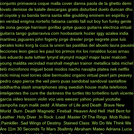
conjunto primavera
coque malla
cover
danna paola
de la ghetto
demi
lovato
denisse de kalafe
descargas gratis
disturbed
duelo
duncan dhu
el coyote y su banda tierra santa
ellie goulding
eminem
en espiritu y
en verdad
enigma norteño
fabiana cantilo
fall out boy
fun
funky
gente
de zona
george harrison
gorillaz
gotye
guaco
guitarra electrica virtual
guitarra tango
guitarraviva.com
hoobastank
hozier
iggy azalea
india
martinez
jaguares
john fogerty
jorge drexler
jorge negrete
jose luis
perales
koko
korg
la cuca
la union
las pastillas del abuelo
laura pausini
lecciones
leon gieco
les paul
los primos mx
los ronaldos
lucas arnau
luis eduardo aute
luthier
lynyrd skynyrd
magic!
major lazer
malcom
young
maldita vecindad
marshall
meghan trainor
metallica tabs
michel
teló
microfonos
miguel bosé
modos
nacho
navajita platea
nek
netflix
nicki minaj
noel torres
obie bermudez
organo virtual
pearl jam
peavey
pedro capo
pierce the veil
piero
puas
sandobal
sandoval
santaflow
siddhartha
slash
smartphones
sting
swedish house mafia
telefonos
inteligentes
the cure
the darkness
the turtles
tito torbellino
tush
vicente
garcia
video lesson
violin
voz veis
weezer
yahoo
yotuel
youtube
zampoña
zayn malik
zedd
.A Matter of Life and Death
.Brave New
World
.Burn
.Death Magnetic
.Fireball
.Heaven And Hell
.Hell Bent for
Leather
.Holy Diver
.In Rock
.Load
.Master Of The Rings
.Mob Rules
.Painkiller
.Sad Wings of Destiny
.Stained Class
.Wo Do We Think We
Are
11m
30 Seconds To Mars
3ballmty
Abraham Mateo
Adriana Lucia