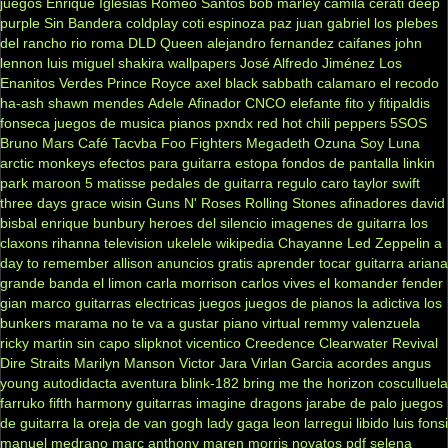
juegos
Enrique Iglesias
Romeo Santos
bob marley
camila
cerati
deep
purple
Sin Bandera
coldplay
coti
espinoza paz
juan gabriel
los plebes
del rancho
rio roma
DLD
Queen
alejandro fernandez
caifanes
john
lennon
luis miguel
shakira
wallpapers
José Alfredo Jiménez
Los
Enanitos Verdes
Prince Royce
axel
black sabbath
calamaro
el recodo
ha-ash
shawn mendes
Adele
Afinador
CNCO
elefante
fito y fitipaldis
fonseca
juegos de musica
pianos
pxndx
red hot chili peppers
5SOS
Bruno Mars
Café Tacvba
Foo Fighters
Megadeth
Ozuna
Soy Luna
arctic monkeys
efectos para guitarra
estopa
fondos de pantalla
linkin
park
maroon 5
matisse
pedales de guitarra
regulo caro
taylor swift
three days grace
wisin
Guns N' Roses
Rolling Stones
afinadores
david
bisbal
enrique bunbury
heroes del silencio
imagenes de guitarra
los
claxons
rihanna
television
ukelele
wikipedia
Chayanne
Led Zeppelin
a
day to remember
allison
anuncios gratis
aprender tocar guitarra
ariana
grande
banda el limon
carla morrison
carlos vives
el komander
fender
gian marco
guitarras electricas
juegos
juegos de pianos
la adictiva
los
bunkers
marama
no te va a gustar
piano virtual
remmy valenzuela
ricky martin
sin capo
slipknot
vicentico
Creedence Clearwater Revival
Dire Straits
Marilyn Manson
Victor Jara
Virlan Garcia
acordes
angus
young
autodidacta
aventura
blink-182
bring me the horizon
cosculluela
farruko
fifth harmony
guitarras
imagine dragons
jarabe de palo
juegos
de guitarra
la oreja de van gogh
lady gaga
leon larregui
libido
luis fonsi
manuel medrano
marc anthony
maren morris
novatos
pdf
selena