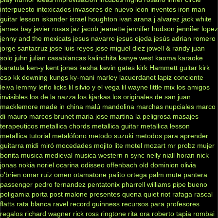
interpuesto
intoxicados
invasores de nuevo leon
inventos
iron man
guitar lesson
iskander
israel houghton
ivan arana
j alvarez
jack white
james bay
javier rosas
jaz jacob
jeanette
jennifer hudson
jennifer lopez
jenny and the mexicats
jesus navarro
jesus ojeda
jesús adrian romero
jorge santacruz
jose luis reyes
jose miguel diez
jowell & randy
juan
solo
juhn
julian casablancas
kalinchita
kanye west
kaoma
karaoke
karatula
ken-y
kent jones
kesha
kevin gates
kirk Hammett guitar
kirk
esp
kk downing
kungs
ky-mani marley
lacuerdanet
lapiz conciente
leiva
lemmy
leño
licks
lil silvio y el vega
lil wayne
little mix
los amigos
invisibles
los de la nazza
los kjarkas
los originales de san juan
macklemore
made in china
malú
mandolina
marchas nupciales
marco
di mauro
marcos brunet
maria jose
martina la peligrosa
masajes
terapeuticos
metallica chords
metallica guitar
metallica lesson
metallica tutorial
metalófono
metodo suzuki
metodos para aprender
guitarra
midi
miró
mocedades
mojito lite
motel
mozart
mr probz
mujer
bonita
musica medieval
musica western
n sync
nelly
niall horan
nick
jonas
nokia
noriel
ocarina
odisseo
offenbach
old dominion
olivia
o'brien
omar ruiz
omen
otamatone
palito ortega
palm mute
pantera
passenger
pedro fernandez
pentatonix
pharrell williams
pipe bueno
poligamia
porta
post malone
presentes
quena
quiet riot
rafaga
rascal
flatts
rata blanca
ravel
record guinness
recursos para profesores
regalos
richard wagner
rick ross
ringtone
rita ora
roberto tapia
rombai