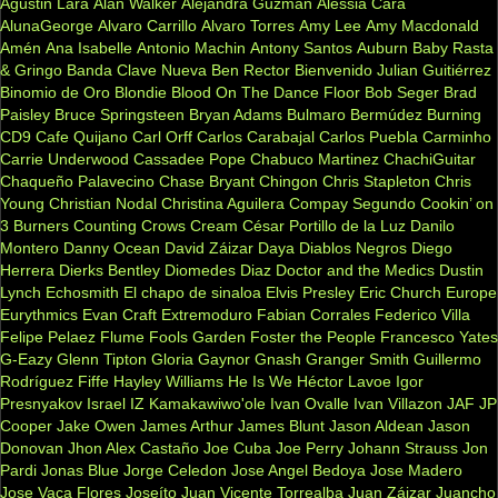
Agustin Lara
Alan Walker
Alejandra Guzman
Alessia Cara
AlunaGeorge
Alvaro Carrillo
Alvaro Torres
Amy Lee
Amy Macdonald
Amén
Ana Isabelle
Antonio Machin
Antony Santos
Auburn
Baby Rasta
& Gringo
Banda Clave Nueva
Ben Rector
Bienvenido Julian Guitiérrez
Binomio de Oro
Blondie
Blood On The Dance Floor
Bob Seger
Brad
Paisley
Bruce Springsteen
Bryan Adams
Bulmaro Bermúdez
Burning
CD9
Cafe Quijano
Carl Orff
Carlos Carabajal
Carlos Puebla
Carminho
Carrie Underwood
Cassadee Pope
Chabuco Martinez
ChachiGuitar
Chaqueño Palavecino
Chase Bryant
Chingon
Chris Stapleton
Chris
Young
Christian Nodal
Christina Aguilera
Compay Segundo
Cookin’ on
3 Burners
Counting Crows
Cream
César Portillo de la Luz
Danilo
Montero
Danny Ocean
David Záizar
Daya
Diablos Negros
Diego
Herrera
Dierks Bentley
Diomedes Diaz
Doctor and the Medics
Dustin
Lynch
Echosmith
El chapo de sinaloa
Elvis Presley
Eric Church
Europe
Eurythmics
Evan Craft
Extremoduro
Fabian Corrales
Federico Villa
Felipe Pelaez
Flume
Fools Garden
Foster the People
Francesco Yates
G-Eazy
Glenn Tipton
Gloria Gaynor
Gnash
Granger Smith
Guillermo
Rodríguez Fiffe
Hayley Williams
He Is We
Héctor Lavoe
Igor
Presnyakov
Israel IZ Kamakawiwo'ole
Ivan Ovalle
Ivan Villazon
JAF
JP
Cooper
Jake Owen
James Arthur
James Blunt
Jason Aldean
Jason
Donovan
Jhon Alex Castaño
Joe Cuba
Joe Perry
Johann Strauss
Jon
Pardi
Jonas Blue
Jorge Celedon
Jose Angel Bedoya
Jose Madero
Jose Vaca Flores
Joseíto
Juan Vicente Torrealba
Juan Záizar
Juancho