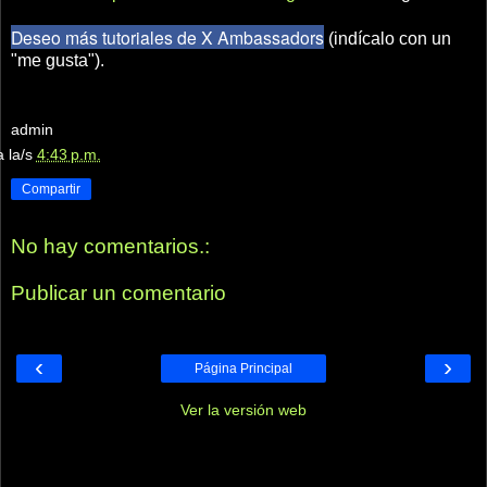
Deseo más tutoriales de X Ambassadors
(indícalo con un
"me gusta").
admin
a la/s
4:43 p.m.
Compartir
No hay comentarios.:
Publicar un comentario
‹
›
Página Principal
Ver la versión web