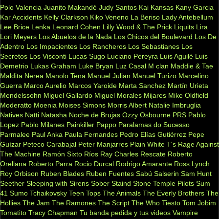
Polo Valencia
Juanito Makandé
Judy Santos
Kai
Kansas
Kany Garcia
Kar Accidents
Kelly Clarkson
Kiko Veneno
La Beriso
Lady Antebellum
Lee Brice
Lenka
Leonard Cohen
Lilly Wood & The Prick
Liquits
Lira
Lori Meyers
Los Abuelos de la Nada
Los Chicos del Boulevard
Los De
Adentro
Los Impacientes
Los Rancheros
Los Sebastianes
Los
Secretos
Los Visconti
Lucas Sugo
Luciano Pereyra
Luis Aguilé
Luis
Demetrio
Lukas Graham
Luke Bryan
Luz Casal
M clan
Maddie & Tae
Maldita Nerea
Manolo Tena
Manuel Julian
Manuel Turizo
Marcelino
Guerra
Marco Aurelio
Marcos Yaroide
Marta Sanchez
Martín Urieta
Mendelssohn
Miguel Gallardo
Miguel Morales
Mijares
Mike Oldfield
Moderatto
Moenia
Moises Simons
Morris Albert
Natalie Imbruglia
Natives
Natti Natasha
Noche de Brujas
Ozzy Osbourne
PRS
Pablo
Lopez
Pablo Milanes
Painkiller
Pappo
Paralamas do Sucesso
Parmalee
Paul Anka
Paula Fernandes
Pedro Elías Gutiérrez
Pepe
Guízar
Peteco Carabajal
Peter Manjarres
Plain White T's
Rage Against
The Machine
Ramón Sixto Ríos
Ray Charles
Rescate
Roberto
Orellana
Roberto Parra
Rocio Durcal
Rodrigo Amarante
Ross Lynch
Roy Orbison
Ruben Blades
Ruben Fuentes
Sabú
Salserin
Sam Hunt
Seether
Sleeping with Sirens
Sober
Staind
Stone Temple Pilots
Sum
41
Sumo
Tchaikovsky
Teen Tops
The Animals
The Everly Brothers
The
Hollies
The Jam
The Ramones
The Script
The Who
Tiesto
Tom Jobim
Tomatito
Tracy Chapman
Tu banda pedida y tus videos
Vampire