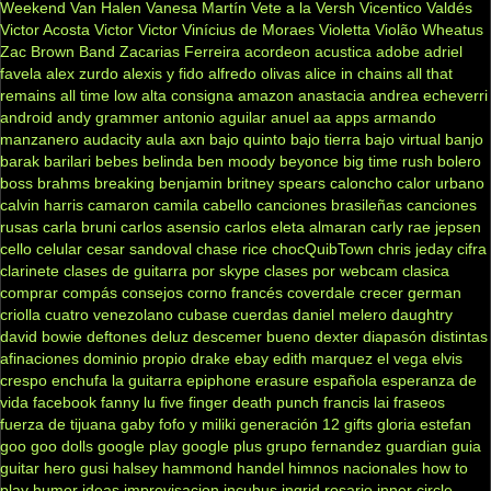
Weekend
Van Halen
Vanesa Martín
Vete a la Versh
Vicentico Valdés
Victor Acosta
Victor Victor
Vinícius de Moraes
Violetta
Violão
Wheatus
Zac Brown Band
Zacarias Ferreira
acordeon
acustica
adobe
adriel
favela
alex zurdo
alexis y fido
alfredo olivas
alice in chains
all that
remains
all time low
alta consigna
amazon
anastacia
andrea echeverri
android
andy grammer
antonio aguilar
anuel aa
apps
armando
manzanero
audacity
aula
axn
bajo quinto
bajo tierra
bajo virtual
banjo
barak
barilari
bebes
belinda
ben moody
beyonce
big time rush
bolero
boss
brahms
breaking benjamin
britney spears
caloncho
calor urbano
calvin harris
camaron
camila cabello
canciones brasileñas
canciones
rusas
carla bruni
carlos asensio
carlos eleta almaran
carly rae jepsen
cello
celular
cesar sandoval
chase rice
chocQuibTown
chris jeday
cifra
clarinete
clases de guitarra por skype
clases por webcam
clasica
comprar
compás
consejos
corno francés
coverdale
crecer german
criolla
cuatro venezolano
cubase
cuerdas
daniel melero
daughtry
david bowie
deftones
deluz
descemer bueno
dexter
diapasón
distintas
afinaciones
dominio propio
drake
ebay
edith marquez
el vega
elvis
crespo
enchufa la guitarra
epiphone
erasure
española
esperanza de
vida
facebook
fanny lu
five finger death punch
francis lai
fraseos
fuerza de tijuana
gaby fofo y miliki
generación 12
gifts
gloria estefan
goo goo dolls
google play
google plus
grupo fernandez
guardian
guia
guitar hero
gusi
halsey
hammond
handel
himnos nacionales
how to
play
humor
ideas
improvisacion
incubus
ingrid rosario
inner circle