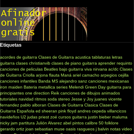
Etiquetas
acordes de guitarra
Clases de Guitarra acustica
tablaturas
letras
guitarra clases
christianvib
clases de piano
guitarra
aprender
requinto
canciones de peliculas
Beatles
bajo
guitarra viva
nirvana
ac/dc
Clases
de Guitarra Criolla
arjona
flauta
Maná
ariel camacho
arpegios
cejilla
canciones infantiles
Banda MS
alejandro sanz
canciones mexicanas
iron maiden
Bateria
metallica
series
Melendi
Green Day
guitarra para
principiantes
one direction
Reik
canciones de dibujos animados
tutoriales
navidad
ritmos
soda stereo
Jesse y Joy
juanes
vicente
fernandez
pablo alboran
Clases de Guitarra Clasica
Clases de
Guitarra Española
ed sheeran
pink floyd
andres cepeda
villancicos
navideños
U2
judas priest
zoé
cursos guitarra
justin bieber
maluma
nicky jam
partitura
Julión Alvarez
abel pintos
calibre 50
folklore
gerardo ortiz
joan sebastian
muse
oasis
rasgueos
j balvin
notas
video