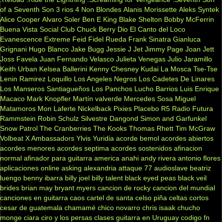
of a Seventh Son
3 rios
4 Non Blondes
Alanis Morissette
Aleks Syntek
Alice Cooper
Alvaro Soler
Ben E King
Blake Shelton
Bobby McFerrin
Buena Vista Social Club
Chuck Berry
Dio
El Canto del Loco
Evanescence
Extreme
Feid
Fidel Rueda
Frank Sinatra
Gianluca
Grignani
Hugo Blanco
Jake Bugg
Jessie J
Jet
Jimmy Page
Joan Jett
Joss Favela
Juan Fernando Velasco
Julieta Venegas
Julio Jaramillo
Keith Urban
Kelsea Ballerini
Kenny Chesney
Kudai
La Mosca Tse-Tse
Lenin Ramirez
Loquillo
Los Angeles Negros
Los Cadetes De Linares
Los Manseros Santiagueños
Los Panchos
Lucho Barrios
Luis Enrique
Macaco
Mark Knopfler
Martín valverde
Mercedes Sosa
Miguel
Matamoros
Mon Laferte
Nickelback
Pixies
Placebo
R5
Radio Futura
Rammstein
Robin Schulz
Silvestre Dangond
Simon and Garfunkel
Snow Patrol
The Cranberries
The Kooks
Thomas Rhett
Tim McGraw
Volbeat
X Ambassadors
Ylvis
Yuridia
acorde bemol
acordes abiertos
acordes menores
acordes septima
acordes sostenidos
afinacion
normal
afinador para guitarra
america
anahi
andy rivera
antonio flores
aplicaciones online
asking alexandria
attaque 77
audioslave
beatriz
luengo
benny ibarra
billy joel
billy talent
black eyed peas
black veil
brides
brian may
bryant myers
cancion de rocky
cancion del mundial
canciones en guitarra
caos
cartel de santa
celso piña
celtas cortos
cesar de guatemala
chamamé
chico novarro
chris isaak
chucho
monge
ciara
ciro y los persas
clases guitarra en Uruguay
codigo fn