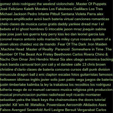
gomez
silvio rodriguez
the weeknd
violonchelo
.Master Of Puppets
José Feliciano
Kaleth Morales
Los Fabulosos Cadillacs
Los Tres
Michael Jackson
Pedro Infante
Pitbull
Santana
Violeta Parra
alex
campos
amplificador
avicii
bach
bateria virtual
canciones romanticas
chelo
clases de musica
curso gratis
daddy yankee
dread mar I
el
bebeto
el tri
ghost
hombres G
intocable
jason mraz
joaquin sabina
jose jose
juan luis guerra
katy perry
kiss
leo dan
leonel garcia
luis
coronel
marco antonio solis
mariachis
miley cyrus
rosana
system of a
down
ulices chaidez
voz de mando
.Fear Of The Dark
.Iron Maiden
.Machine Head
.Master of Reality
.Paranoid
.Somewhere in Time
.The
Number Of The Beast
Ace Freley
Beethoven
Carlos Rivera
Chino &
Nacho
Don Omar
Jimi Hendrix
Morat
Sia
alex ubago
armonica
backing
track
banda carnaval
bon jovi
cali y el dandee
calle 13
chris brown
christine d'clario
clases de bateria
concurso
cursos
daft punk
division
minuscula
dragon ball z
eric clapton
escalas
fotos
guitarristas famosos
helloween
idiomas
inglés
javier solis
juan pablo vega
juegos de bateria
justin timberlake
kalimba
la ley
la trakalosa
los recoditos
los rodriguez
lutheria
mago de oz
manuel carrasco
musica religiosa
pink
produccion
musical
pronunciacion
punteo
radiohead
reyli
ricardo montaner
sebastian yatra
the black keys
the chainsmokers
the doors
tutorial
yandel
.Kill 'em All
.Metallica
.Powerslave
Aerosmith
Alkilados
Ases
Falsos
Avenged Sevenfold
Avril Lavigne
Bersuit Vergarabat
Carlos