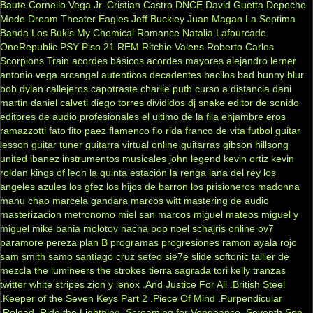
Baute
Cornelio Vega Jr.
Cristian Castro
DNCE
David Guetta
Depeche
Mode
Dream Theater
Eagles
Jeff Buckley
Juan Magan
La Septima
Banda
Los Bukis
My Chemical Romance
Natalia Lafourcade
OneRepublic
PSY
Piso 21
REM
Ritchie Valens
Roberto Carlos
Scorpions
Train
acordes básicos
acordes mayores
alejandro lerner
antonio vega
arcangel
autenticos decadentes
bacilos
bad bunny
blur
bob dylan
callejeros
capotraste
charlie puth
curso a distancia
dani
martin
daniel calveti
diego torres
divididos
dj snake
editor de sonido
editores de audio profesionales
el ultimo de la fila
enjambre
eros
ramazzotti
fato
fito paez
flamenco
flo rida
franco de vita
futbol
guitar
lesson
guitar tuner
guitarra virtual online
guitarras gibson
hillsong
united
ibanez
instrumentos musicales
john legend
kevin ortiz
kevin
roldan
kings of leon
la quinta estación
la renga
lana del rey
los
angeles azules
los gfez
los hijos de barron
los prisioneros
madonna
manu chao
marcela gandara
marcos witt
mastering de audio
masterizacion
metronomo
miel san marcos
miguel mateos
miguel y
miguel
mike bahia
molotov
nacha pop
noel schajris
online
ov7
paramore
pereza
plan B
programas
progresiones
ramon ayala
rojo
sam smith
samo
santiago cruz
seteo
sie7e
slide
softonic
talller de
mezcla
the lumineers
the strokes
tierra sagrada
tori kelly
tranzas
twitter
white stripes
zion y lenox
.And Justice For All
.British Steel
.Keeper of the Seven Keys Part 2
.Piece Of Mind
.Purpendicular
.Reload
.Ride the Lightning
.Screaming for Vengeance
.Seventh Son