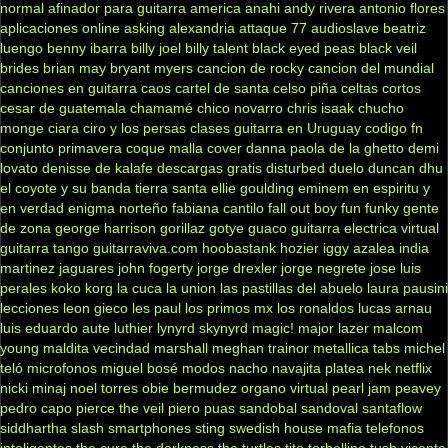
normal
afinador para guitarra
america
anahi
andy rivera
antonio flores
aplicaciones online
asking alexandria
attaque 77
audioslave
beatriz
luengo
benny ibarra
billy joel
billy talent
black eyed peas
black veil
brides
brian may
bryant myers
cancion de rocky
cancion del mundial
canciones en guitarra
caos
cartel de santa
celso piña
celtas cortos
cesar de guatemala
chamamé
chico novarro
chris isaak
chucho
monge
ciara
ciro y los persas
clases guitarra en Uruguay
codigo fn
conjunto primavera
coque malla
cover
danna paola
de la ghetto
demi
lovato
denisse de kalafe
descargas gratis
disturbed
duelo
duncan dhu
el coyote y su banda tierra santa
ellie goulding
eminem
en espiritu y
en verdad
enigma norteño
fabiana cantilo
fall out boy
fun
funky
gente
de zona
george harrison
gorillaz
gotye
guaco
guitarra electrica virtual
guitarra tango
guitarraviva.com
hoobastank
hozier
iggy azalea
india
martinez
jaguares
john fogerty
jorge drexler
jorge negrete
jose luis
perales
koko
korg
la cuca
la union
las pastillas del abuelo
laura pausini
lecciones
leon gieco
les paul
los primos mx
los ronaldos
lucas arnau
luis eduardo aute
luthier
lynyrd skynyrd
magic!
major lazer
malcom
young
maldita vecindad
marshall
meghan trainor
metallica tabs
michel
teló
microfonos
miguel bosé
modos
nacho
navajita platea
nek
netflix
nicki minaj
noel torres
obie bermudez
organo virtual
pearl jam
peavey
pedro capo
pierce the veil
piero
puas
sandobal
sandoval
santaflow
siddhartha
slash
smartphones
sting
swedish house mafia
telefonos