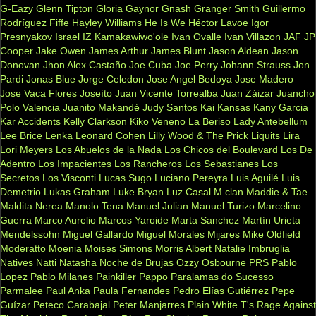
G-Eazy
Glenn Tipton
Gloria Gaynor
Gnash
Granger Smith
Guillermo
Rodríguez Fiffe
Hayley Williams
He Is We
Héctor Lavoe
Igor
Presnyakov
Israel IZ Kamakawiwo'ole
Ivan Ovalle
Ivan Villazon
JAF
JP
Cooper
Jake Owen
James Arthur
James Blunt
Jason Aldean
Jason
Donovan
Jhon Alex Castaño
Joe Cuba
Joe Perry
Johann Strauss
Jon
Pardi
Jonas Blue
Jorge Celedon
Jose Angel Bedoya
Jose Madero
Jose Vaca Flores
Joseíto
Juan Vicente Torrealba
Juan Záizar
Juancho
Polo Valencia
Juanito Makandé
Judy Santos
Kai
Kansas
Kany Garcia
Kar Accidents
Kelly Clarkson
Kiko Veneno
La Beriso
Lady Antebellum
Lee Brice
Lenka
Leonard Cohen
Lilly Wood & The Prick
Liquits
Lira
Lori Meyers
Los Abuelos de la Nada
Los Chicos del Boulevard
Los De
Adentro
Los Impacientes
Los Rancheros
Los Sebastianes
Los
Secretos
Los Visconti
Lucas Sugo
Luciano Pereyra
Luis Aguilé
Luis
Demetrio
Lukas Graham
Luke Bryan
Luz Casal
M clan
Maddie & Tae
Maldita Nerea
Manolo Tena
Manuel Julian
Manuel Turizo
Marcelino
Guerra
Marco Aurelio
Marcos Yaroide
Marta Sanchez
Martín Urieta
Mendelssohn
Miguel Gallardo
Miguel Morales
Mijares
Mike Oldfield
Moderatto
Moenia
Moises Simons
Morris Albert
Natalie Imbruglia
Natives
Natti Natasha
Noche de Brujas
Ozzy Osbourne
PRS
Pablo
Lopez
Pablo Milanes
Painkiller
Pappo
Paralamas do Sucesso
Parmalee
Paul Anka
Paula Fernandes
Pedro Elías Gutiérrez
Pepe
Guízar
Peteco Carabajal
Peter Manjarres
Plain White T's
Rage Against