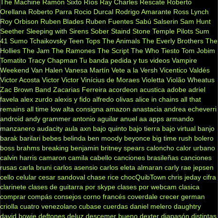
The Machine
Ramón Sixto Ríos
Ray Charles
Rescate
Roberto
Orellana
Roberto Parra
Rocio Durcal
Rodrigo Amarante
Ross Lynch
Roy Orbison
Ruben Blades
Ruben Fuentes
Sabú
Salserin
Sam Hunt
Seether
Sleeping with Sirens
Sober
Staind
Stone Temple Pilots
Sum
41
Sumo
Tchaikovsky
Teen Tops
The Animals
The Everly Brothers
The
Hollies
The Jam
The Ramones
The Script
The Who
Tiesto
Tom Jobim
Tomatito
Tracy Chapman
Tu banda pedida y tus videos
Vampire
Weekend
Van Halen
Vanesa Martín
Vete a la Versh
Vicentico Valdés
Victor Acosta
Victor Victor
Vinícius de Moraes
Violetta
Violão
Wheatus
Zac Brown Band
Zacarias Ferreira
acordeon
acustica
adobe
adriel
favela
alex zurdo
alexis y fido
alfredo olivas
alice in chains
all that
remains
all time low
alta consigna
amazon
anastacia
andrea echeverri
android
andy grammer
antonio aguilar
anuel aa
apps
armando
manzanero
audacity
aula
axn
bajo quinto
bajo tierra
bajo virtual
banjo
barak
barilari
bebes
belinda
ben moody
beyonce
big time rush
bolero
boss
brahms
breaking benjamin
britney spears
caloncho
calor urbano
calvin harris
camaron
camila cabello
canciones brasileñas
canciones
rusas
carla bruni
carlos asensio
carlos eleta almaran
carly rae jepsen
cello
celular
cesar sandoval
chase rice
chocQuibTown
chris jeday
cifra
clarinete
clases de guitarra por skype
clases por webcam
clasica
comprar
compás
consejos
corno francés
coverdale
crecer german
criolla
cuatro venezolano
cubase
cuerdas
daniel melero
daughtry
david bowie
deftones
deluz
descemer bueno
dexter
diapasón
distintas