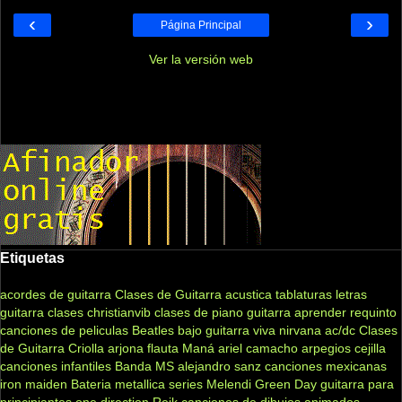
‹
›
Página Principal
Ver la versión web
Etiquetas
acordes de guitarra
Clases de Guitarra acustica
tablaturas
letras
guitarra clases
christianvib
clases de piano
guitarra
aprender
requinto
canciones de peliculas
Beatles
bajo
guitarra viva
nirvana
ac/dc
Clases
de Guitarra Criolla
arjona
flauta
Maná
ariel camacho
arpegios
cejilla
canciones infantiles
Banda MS
alejandro sanz
canciones mexicanas
iron maiden
Bateria
metallica
series
Melendi
Green Day
guitarra para