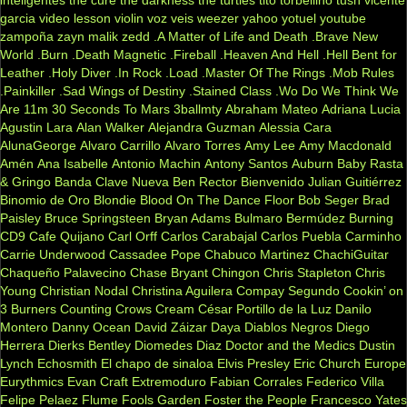
inteligentes
the cure
the darkness
the turtles
tito torbellino
tush
vicente
garcia
video lesson
violin
voz veis
weezer
yahoo
yotuel
youtube
zampoña
zayn malik
zedd
.A Matter of Life and Death
.Brave New
World
.Burn
.Death Magnetic
.Fireball
.Heaven And Hell
.Hell Bent for
Leather
.Holy Diver
.In Rock
.Load
.Master Of The Rings
.Mob Rules
.Painkiller
.Sad Wings of Destiny
.Stained Class
.Wo Do We Think We
Are
11m
30 Seconds To Mars
3ballmty
Abraham Mateo
Adriana Lucia
Agustin Lara
Alan Walker
Alejandra Guzman
Alessia Cara
AlunaGeorge
Alvaro Carrillo
Alvaro Torres
Amy Lee
Amy Macdonald
Amén
Ana Isabelle
Antonio Machin
Antony Santos
Auburn
Baby Rasta
& Gringo
Banda Clave Nueva
Ben Rector
Bienvenido Julian Guitiérrez
Binomio de Oro
Blondie
Blood On The Dance Floor
Bob Seger
Brad
Paisley
Bruce Springsteen
Bryan Adams
Bulmaro Bermúdez
Burning
CD9
Cafe Quijano
Carl Orff
Carlos Carabajal
Carlos Puebla
Carminho
Carrie Underwood
Cassadee Pope
Chabuco Martinez
ChachiGuitar
Chaqueño Palavecino
Chase Bryant
Chingon
Chris Stapleton
Chris
Young
Christian Nodal
Christina Aguilera
Compay Segundo
Cookin’ on
3 Burners
Counting Crows
Cream
César Portillo de la Luz
Danilo
Montero
Danny Ocean
David Záizar
Daya
Diablos Negros
Diego
Herrera
Dierks Bentley
Diomedes Diaz
Doctor and the Medics
Dustin
Lynch
Echosmith
El chapo de sinaloa
Elvis Presley
Eric Church
Europe
Eurythmics
Evan Craft
Extremoduro
Fabian Corrales
Federico Villa
Felipe Pelaez
Flume
Fools Garden
Foster the People
Francesco Yates