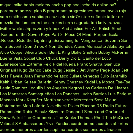
miguel
mike bahia
molotov
nacha pop
noel schajris
online
ov7
paramore
pereza
plan B
programas
progresiones
ramon ayala
rojo
sam smith
samo
santiago cruz
seteo
sie7e
slide
softonic
talller de
mezcla
the lumineers
the strokes
tierra sagrada
tori kelly
tranzas
twitter
white stripes
zion y lenox
.And Justice For All
.British Steel
.Keeper of the Seven Keys Part 2
.Piece Of Mind
.Purpendicular
.Reload
.Ride the Lightning
.Screaming for Vengeance
.Seventh Son
of a Seventh Son
3 rios
4 Non Blondes
Alanis Morissette
Aleks Syntek
Alice Cooper
Alvaro Soler
Ben E King
Blake Shelton
Bobby McFerrin
Buena Vista Social Club
Chuck Berry
Dio
El Canto del Loco
Evanescence
Extreme
Feid
Fidel Rueda
Frank Sinatra
Gianluca
Grignani
Hugo Blanco
Jake Bugg
Jessie J
Jet
Jimmy Page
Joan Jett
Joss Favela
Juan Fernando Velasco
Julieta Venegas
Julio Jaramillo
Keith Urban
Kelsea Ballerini
Kenny Chesney
Kudai
La Mosca Tse-Tse
Lenin Ramirez
Loquillo
Los Angeles Negros
Los Cadetes De Linares
Los Manseros Santiagueños
Los Panchos
Lucho Barrios
Luis Enrique
Macaco
Mark Knopfler
Martín valverde
Mercedes Sosa
Miguel
Matamoros
Mon Laferte
Nickelback
Pixies
Placebo
R5
Radio Futura
Rammstein
Robin Schulz
Silvestre Dangond
Simon and Garfunkel
Snow Patrol
The Cranberries
The Kooks
Thomas Rhett
Tim McGraw
Volbeat
X Ambassadors
Ylvis
Yuridia
acorde bemol
acordes abiertos
acordes menores
acordes septima
acordes sostenidos
afinacion