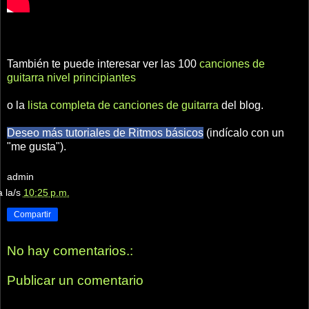
También te puede interesar ver las 100
canciones de
guitarra nivel principiantes
o la
lista completa de canciones de guitarra
del blog.
Deseo más tutoriales de Ritmos básicos
(indícalo con un
"me gusta").
admin
a la/s
10:25 p.m.
Compartir
No hay comentarios.:
Publicar un comentario