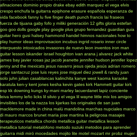
afinaciones
dominio propio
drake
ebay
edith marquez
el vega
elvis
crespo
enchufa la guitarra
epiphone
erasure
española
esperanza de
vida
facebook
fanny lu
five finger death punch
francis lai
fraseos
fuerza de tijuana
gaby fofo y miliki
generación 12
gifts
gloria estefan
goo goo dolls
google play
google plus
grupo fernandez
guardian
guia
guitar hero
gusi
halsey
hammond
handel
himnos nacionales
how to
play
humor
ideas
improvisacion
incubus
ingrid rosario
inner circle
interpuesto
intoxicados
invasores de nuevo leon
inventos
iron man
guitar lesson
iskander
israel houghton
ivan arana
j alvarez
jack white
james bay
javier rosas
jaz jacob
jeanette
jennifer hudson
jennifer lopez
jenny and the mexicats
jesus navarro
jesus ojeda
jesús adrian romero
jorge santacruz
jose luis reyes
jose miguel diez
jowell & randy
juan
solo
juhn
julian casablancas
kalinchita
kanye west
kaoma
karaoke
karatula
ken-y
kent jones
kesha
kevin gates
kirk Hammett guitar
kirk
esp
kk downing
kungs
ky-mani marley
lacuerdanet
lapiz conciente
leiva
lemmy
leño
licks
lil silvio y el vega
lil wayne
little mix
los amigos
invisibles
los de la nazza
los kjarkas
los originales de san juan
macklemore
made in china
malú
mandolina
marchas nupciales
marco
di mauro
marcos brunet
maria jose
martina la peligrosa
masajes
terapeuticos
metallica chords
metallica guitar
metallica lesson
metallica tutorial
metalófono
metodo suzuki
metodos para aprender
guitarra
midi
miró
mocedades
mojito lite
motel
mozart
mr probz
mujer