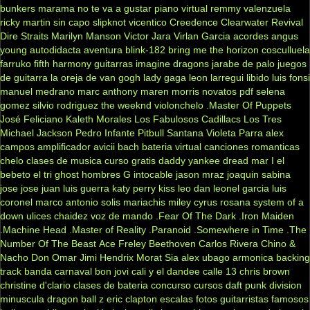
bunkers
marama
no te va a gustar
piano virtual
remmy valenzuela
ricky martin
sin capo
slipknot
vicentico
Creedence Clearwater Revival
Dire Straits
Marilyn Manson
Victor Jara
Virlan Garcia
acordes
angus
young
autodidacta
aventura
blink-182
bring me the horizon
cosculluela
farruko
fifth harmony
guitarras
imagine dragons
jarabe de palo
juegos
de guitarra
la oreja de van gogh
lady gaga
leon larregui
libido
luis fonsi
manuel medrano
marc anthony
maren morris
novatos
pdf
selena
gomez
silvio rodriguez
the weeknd
violonchelo
.Master Of Puppets
José Feliciano
Kaleth Morales
Los Fabulosos Cadillacs
Los Tres
Michael Jackson
Pedro Infante
Pitbull
Santana
Violeta Parra
alex
campos
amplificador
avicii
bach
bateria virtual
canciones romanticas
chelo
clases de musica
curso gratis
daddy yankee
dread mar I
el
bebeto
el tri
ghost
hombres G
intocable
jason mraz
joaquin sabina
jose jose
juan luis guerra
katy perry
kiss
leo dan
leonel garcia
luis
coronel
marco antonio solis
mariachis
miley cyrus
rosana
system of a
down
ulices chaidez
voz de mando
.Fear Of The Dark
.Iron Maiden
.Machine Head
.Master of Reality
.Paranoid
.Somewhere in Time
.The
Number Of The Beast
Ace Freley
Beethoven
Carlos Rivera
Chino &
Nacho
Don Omar
Jimi Hendrix
Morat
Sia
alex ubago
armonica
backing
track
banda carnaval
bon jovi
cali y el dandee
calle 13
chris brown
christine d'clario
clases de bateria
concurso
cursos
daft punk
division
minuscula
dragon ball z
eric clapton
escalas
fotos
guitarristas famosos