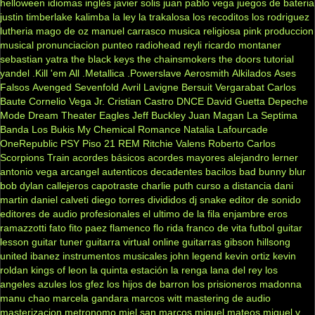
helloween
idiomas
inglés
javier solis
juan pablo vega
juegos de bateria
justin timberlake
kalimba
la ley
la trakalosa
los recoditos
los rodriguez
lutheria
mago de oz
manuel carrasco
musica religiosa
pink
produccion
musical
pronunciacion
punteo
radiohead
reyli
ricardo montaner
sebastian yatra
the black keys
the chainsmokers
the doors
tutorial
yandel
.Kill 'em All
.Metallica
.Powerslave
Aerosmith
Alkilados
Ases
Falsos
Avenged Sevenfold
Avril Lavigne
Bersuit Vergarabat
Carlos
Baute
Cornelio Vega Jr.
Cristian Castro
DNCE
David Guetta
Depeche
Mode
Dream Theater
Eagles
Jeff Buckley
Juan Magan
La Septima
Banda
Los Bukis
My Chemical Romance
Natalia Lafourcade
OneRepublic
PSY
Piso 21
REM
Ritchie Valens
Roberto Carlos
Scorpions
Train
acordes básicos
acordes mayores
alejandro lerner
antonio vega
arcangel
autenticos decadentes
bacilos
bad bunny
blur
bob dylan
callejeros
capotraste
charlie puth
curso a distancia
dani
martin
daniel calveti
diego torres
divididos
dj snake
editor de sonido
editores de audio profesionales
el ultimo de la fila
enjambre
eros
ramazzotti
fato
fito paez
flamenco
flo rida
franco de vita
futbol
guitar
lesson
guitar tuner
guitarra virtual online
guitarras gibson
hillsong
united
ibanez
instrumentos musicales
john legend
kevin ortiz
kevin
roldan
kings of leon
la quinta estación
la renga
lana del rey
los
angeles azules
los gfez
los hijos de barron
los prisioneros
madonna
manu chao
marcela gandara
marcos witt
mastering de audio
masterizacion
metronomo
miel san marcos
miguel mateos
miguel y