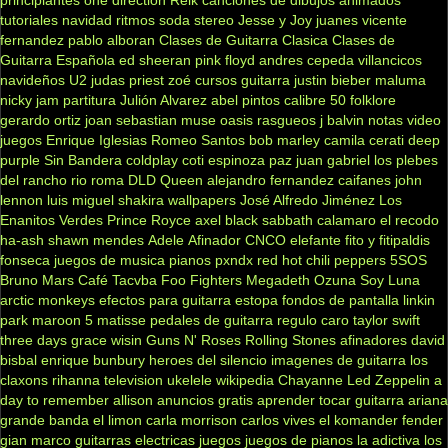
principiantes
one direction
Reik
canciones de dibujos animados
tutoriales
navidad
ritmos
soda stereo
Jesse y Joy
juanes
vicente
fernandez
pablo alboran
Clases de Guitarra Clasica
Clases de
Guitarra Española
ed sheeran
pink floyd
andres cepeda
villancicos
navideños
U2
judas priest
zoé
cursos guitarra
justin bieber
maluma
nicky jam
partitura
Julión Alvarez
abel pintos
calibre 50
folklore
gerardo ortiz
joan sebastian
muse
oasis
rasgueos
j balvin
notas
video
juegos
Enrique Iglesias
Romeo Santos
bob marley
camila
cerati
deep
purple
Sin Bandera
coldplay
coti
espinoza paz
juan gabriel
los plebes
del rancho
rio roma
DLD
Queen
alejandro fernandez
caifanes
john
lennon
luis miguel
shakira
wallpapers
José Alfredo Jiménez
Los
Enanitos Verdes
Prince Royce
axel
black sabbath
calamaro
el recodo
ha-ash
shawn mendes
Adele
Afinador
CNCO
elefante
fito y fitipaldis
fonseca
juegos de musica
pianos
pxndx
red hot chili peppers
5SOS
Bruno Mars
Café Tacvba
Foo Fighters
Megadeth
Ozuna
Soy Luna
arctic monkeys
efectos para guitarra
estopa
fondos de pantalla
linkin
park
maroon 5
matisse
pedales de guitarra
regulo caro
taylor swift
three days grace
wisin
Guns N' Roses
Rolling Stones
afinadores
david
bisbal
enrique bunbury
heroes del silencio
imagenes de guitarra
los
claxons
rihanna
television
ukelele
wikipedia
Chayanne
Led Zeppelin
a
day to remember
allison
anuncios gratis
aprender tocar guitarra
ariana
grande
banda el limon
carla morrison
carlos vives
el komander
fender
gian marco
guitarras electricas
juegos
juegos de pianos
la adictiva
los