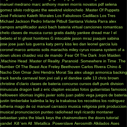
manuel medrano
marc anthony
maren morris
novatos
pdf
selena
gomez
silvio rodriguez
the weeknd
violonchelo
.Master Of Puppets
José Feliciano
Kaleth Morales
Los Fabulosos Cadillacs
Los Tres
Michael Jackson
Pedro Infante
Pitbull
Santana
Violeta Parra
alex
campos
amplificador
avicii
bach
bateria virtual
canciones romanticas
chelo
clases de musica
curso gratis
daddy yankee
dread mar I
el
bebeto
el tri
ghost
hombres G
intocable
jason mraz
joaquin sabina
jose jose
juan luis guerra
katy perry
kiss
leo dan
leonel garcia
luis
coronel
marco antonio solis
mariachis
miley cyrus
rosana
system of a
down
ulices chaidez
voz de mando
.Fear Of The Dark
.Iron Maiden
.Machine Head
.Master of Reality
.Paranoid
.Somewhere in Time
.The
Number Of The Beast
Ace Freley
Beethoven
Carlos Rivera
Chino &
Nacho
Don Omar
Jimi Hendrix
Morat
Sia
alex ubago
armonica
backing
track
banda carnaval
bon jovi
cali y el dandee
calle 13
chris brown
christine d'clario
clases de bateria
concurso
cursos
daft punk
division
minuscula
dragon ball z
eric clapton
escalas
fotos
guitarristas famosos
helloween
idiomas
inglés
javier solis
juan pablo vega
juegos de bateria
justin timberlake
kalimba
la ley
la trakalosa
los recoditos
los rodriguez
lutheria
mago de oz
manuel carrasco
musica religiosa
pink
produccion
musical
pronunciacion
punteo
radiohead
reyli
ricardo montaner
sebastian yatra
the black keys
the chainsmokers
the doors
tutorial
yandel
.Kill 'em All
.Metallica
.Powerslave
Aerosmith
Alkilados
Ases