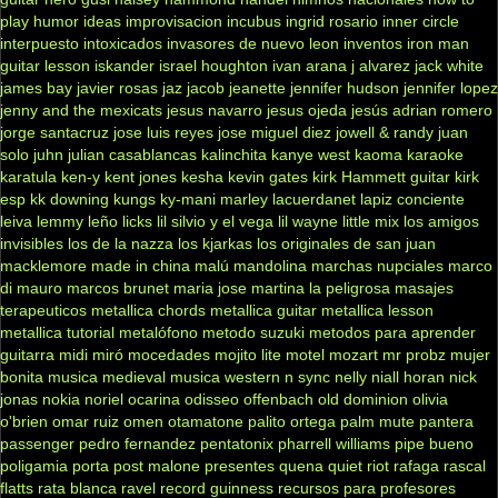
play
humor
ideas
improvisacion
incubus
ingrid rosario
inner circle
interpuesto
intoxicados
invasores de nuevo leon
inventos
iron man
guitar lesson
iskander
israel houghton
ivan arana
j alvarez
jack white
james bay
javier rosas
jaz jacob
jeanette
jennifer hudson
jennifer lopez
jenny and the mexicats
jesus navarro
jesus ojeda
jesús adrian romero
jorge santacruz
jose luis reyes
jose miguel diez
jowell & randy
juan
solo
juhn
julian casablancas
kalinchita
kanye west
kaoma
karaoke
karatula
ken-y
kent jones
kesha
kevin gates
kirk Hammett guitar
kirk
esp
kk downing
kungs
ky-mani marley
lacuerdanet
lapiz conciente
leiva
lemmy
leño
licks
lil silvio y el vega
lil wayne
little mix
los amigos
invisibles
los de la nazza
los kjarkas
los originales de san juan
macklemore
made in china
malú
mandolina
marchas nupciales
marco
di mauro
marcos brunet
maria jose
martina la peligrosa
masajes
terapeuticos
metallica chords
metallica guitar
metallica lesson
metallica tutorial
metalófono
metodo suzuki
metodos para aprender
guitarra
midi
miró
mocedades
mojito lite
motel
mozart
mr probz
mujer
bonita
musica medieval
musica western
n sync
nelly
niall horan
nick
jonas
nokia
noriel
ocarina
odisseo
offenbach
old dominion
olivia
o'brien
omar ruiz
omen
otamatone
palito ortega
palm mute
pantera
passenger
pedro fernandez
pentatonix
pharrell williams
pipe bueno
poligamia
porta
post malone
presentes
quena
quiet riot
rafaga
rascal
flatts
rata blanca
ravel
record guinness
recursos para profesores