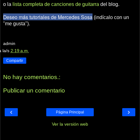
o la
lista completa de canciones de guitarra
del blog.
Deseo más tutoriales de Mercedes Sosa
(indícalo con un
"me gusta").
admin
a la/s
2:19 a.m.
Compartir
No hay comentarios.:
Publicar un comentario
‹
›
Página Principal
Ver la versión web