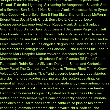
.Reload
.Ride the Lightning
.Screaming for Vengeance
.Seventh Son
of a Seventh Son
3 rios
4 Non Blondes
Alanis Morissette
Aleks Syntek
Alice Cooper
Alvaro Soler
Ben E King
Blake Shelton
Bobby McFerrin
Buena Vista Social Club
Chuck Berry
Dio
El Canto del Loco
Evanescence
Extreme
Feid
Fidel Rueda
Frank Sinatra
Gianluca
Grignani
Hugo Blanco
Jake Bugg
Jessie J
Jet
Jimmy Page
Joan Jett
Joss Favela
Juan Fernando Velasco
Julieta Venegas
Julio Jaramillo
Keith Urban
Kelsea Ballerini
Kenny Chesney
Kudai
La Mosca Tse-Tse
Lenin Ramirez
Loquillo
Los Angeles Negros
Los Cadetes De Linares
Los Manseros Santiagueños
Los Panchos
Lucho Barrios
Luis Enrique
Macaco
Mark Knopfler
Martín valverde
Mercedes Sosa
Miguel
Matamoros
Mon Laferte
Nickelback
Pixies
Placebo
R5
Radio Futura
Rammstein
Robin Schulz
Silvestre Dangond
Simon and Garfunkel
Snow Patrol
The Cranberries
The Kooks
Thomas Rhett
Tim McGraw
Volbeat
X Ambassadors
Ylvis
Yuridia
acorde bemol
acordes abiertos
acordes menores
acordes septima
acordes sostenidos
afinacion
normal
afinador para guitarra
america
anahi
andy rivera
antonio flores
aplicaciones online
asking alexandria
attaque 77
audioslave
beatriz
luengo
benny ibarra
billy joel
billy talent
black eyed peas
black veil
brides
brian may
bryant myers
cancion de rocky
cancion del mundial
canciones en guitarra
caos
cartel de santa
celso piña
celtas cortos
cesar de guatemala
chamamé
chico novarro
chris isaak
chucho