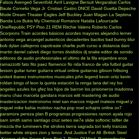
Falsos
Avenged Sevenfold
Avril Lavigne
Bersuit Vergarabat
Carlos
Baute
Cornelio Vega Jr.
Cristian Castro
DNCE
David Guetta
Depeche
Mode
Dream Theater
Eagles
Jeff Buckley
Juan Magan
La Septima
Banda
Los Bukis
My Chemical Romance
Natalia Lafourcade
OneRepublic
PSY
Piso 21
REM
Ritchie Valens
Roberto Carlos
Scorpions
Train
acordes básicos
acordes mayores
alejandro lerner
antonio vega
arcangel
autenticos decadentes
bacilos
bad bunny
blur
bob dylan
callejeros
capotraste
charlie puth
curso a distancia
dani
martin
daniel calveti
diego torres
divididos
dj snake
editor de sonido
editores de audio profesionales
el ultimo de la fila
enjambre
eros
ramazzotti
fato
fito paez
flamenco
flo rida
franco de vita
futbol
guitar
lesson
guitar tuner
guitarra virtual online
guitarras gibson
hillsong
united
ibanez
instrumentos musicales
john legend
kevin ortiz
kevin
roldan
kings of leon
la quinta estación
la renga
lana del rey
los
angeles azules
los gfez
los hijos de barron
los prisioneros
madonna
manu chao
marcela gandara
marcos witt
mastering de audio
masterizacion
metronomo
miel san marcos
miguel mateos
miguel y
miguel
mike bahia
molotov
nacha pop
noel schajris
online
ov7
paramore
pereza
plan B
programas
progresiones
ramon ayala
rojo
sam smith
samo
santiago cruz
seteo
sie7e
slide
softonic
talller de
mezcla
the lumineers
the strokes
tierra sagrada
tori kelly
tranzas
twitter
white stripes
zion y lenox
.And Justice For All
.British Steel
.Keeper of the Seven Keys Part 2
.Piece Of Mind
.Purpendicular