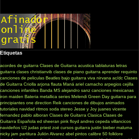
Etiquetas
acordes de guitarra
Clases de Guitarra acustica
tablaturas
letras
guitarra clases
christianvib
clases de piano
guitarra
aprender
requinto
canciones de peliculas
Beatles
bajo
guitarra viva
nirvana
ac/dc
Clases
de Guitarra Criolla
arjona
flauta
Maná
ariel camacho
arpegios
cejilla
canciones infantiles
Banda MS
alejandro sanz
canciones mexicanas
iron maiden
Bateria
metallica
series
Melendi
Green Day
guitarra para
principiantes
one direction
Reik
canciones de dibujos animados
tutoriales
navidad
ritmos
soda stereo
Jesse y Joy
juanes
vicente
fernandez
pablo alboran
Clases de Guitarra Clasica
Clases de
Guitarra Española
ed sheeran
pink floyd
andres cepeda
villancicos
navideños
U2
judas priest
zoé
cursos guitarra
justin bieber
maluma
nicky jam
partitura
Julión Alvarez
abel pintos
calibre 50
folklore