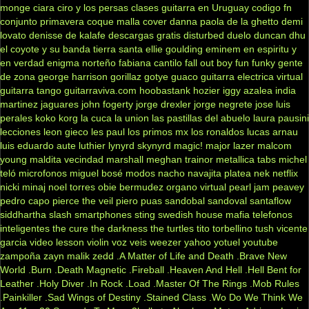
monge
ciara
ciro y los persas
clases guitarra en Uruguay
codigo fn
conjunto primavera
coque malla
cover
danna paola
de la ghetto
demi
lovato
denisse de kalafe
descargas gratis
disturbed
duelo
duncan dhu
el coyote y su banda tierra santa
ellie goulding
eminem
en espiritu y
en verdad
enigma norteño
fabiana cantilo
fall out boy
fun
funky
gente
de zona
george harrison
gorillaz
gotye
guaco
guitarra electrica virtual
guitarra tango
guitarraviva.com
hoobastank
hozier
iggy azalea
india
martinez
jaguares
john fogerty
jorge drexler
jorge negrete
jose luis
perales
koko
korg
la cuca
la union
las pastillas del abuelo
laura pausini
lecciones
leon gieco
les paul
los primos mx
los ronaldos
lucas arnau
luis eduardo aute
luthier
lynyrd skynyrd
magic!
major lazer
malcom
young
maldita vecindad
marshall
meghan trainor
metallica tabs
michel
teló
microfonos
miguel bosé
modos
nacho
navajita platea
nek
netflix
nicki minaj
noel torres
obie bermudez
organo virtual
pearl jam
peavey
pedro capo
pierce the veil
piero
puas
sandobal
sandoval
santaflow
siddhartha
slash
smartphones
sting
swedish house mafia
telefonos
inteligentes
the cure
the darkness
the turtles
tito torbellino
tush
vicente
garcia
video lesson
violin
voz veis
weezer
yahoo
yotuel
youtube
zampoña
zayn malik
zedd
.A Matter of Life and Death
.Brave New
World
.Burn
.Death Magnetic
.Fireball
.Heaven And Hell
.Hell Bent for
Leather
.Holy Diver
.In Rock
.Load
.Master Of The Rings
.Mob Rules
.Painkiller
.Sad Wings of Destiny
.Stained Class
.Wo Do We Think We