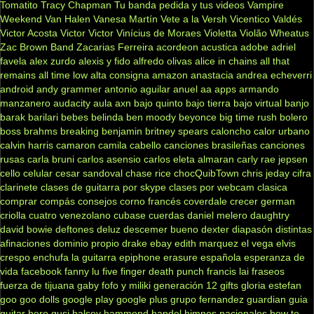
Tomatito
Tracy Chapman
Tu banda pedida y tus videos
Vampire
Weekend
Van Halen
Vanesa Martín
Vete a la Versh
Vicentico Valdés
Victor Acosta
Victor Victor
Vinícius de Moraes
Violetta
Violão
Wheatus
Zac Brown Band
Zacarias Ferreira
acordeon
acustica
adobe
adriel
favela
alex zurdo
alexis y fido
alfredo olivas
alice in chains
all that
remains
all time low
alta consigna
amazon
anastacia
andrea echeverri
android
andy grammer
antonio aguilar
anuel aa
apps
armando
manzanero
audacity
aula
axn
bajo quinto
bajo tierra
bajo virtual
banjo
barak
barilari
bebes
belinda
ben moody
beyonce
big time rush
bolero
boss
brahms
breaking benjamin
britney spears
caloncho
calor urbano
calvin harris
camaron
camila cabello
canciones brasileñas
canciones
rusas
carla bruni
carlos asensio
carlos eleta almaran
carly rae jepsen
cello
celular
cesar sandoval
chase rice
chocQuibTown
chris jeday
cifra
clarinete
clases de guitarra por skype
clases por webcam
clasica
comprar
compás
consejos
corno francés
coverdale
crecer german
criolla
cuatro venezolano
cubase
cuerdas
daniel melero
daughtry
david bowie
deftones
deluz
descemer bueno
dexter
diapasón
distintas
afinaciones
dominio propio
drake
ebay
edith marquez
el vega
elvis
crespo
enchufa la guitarra
epiphone
erasure
española
esperanza de
vida
facebook
fanny lu
five finger death punch
francis lai
fraseos
fuerza de tijuana
gaby fofo y miliki
generación 12
gifts
gloria estefan
goo goo dolls
google play
google plus
grupo fernandez
guardian
guia
guitar hero
gusi
halsey
hammond
handel
himnos nacionales
how to