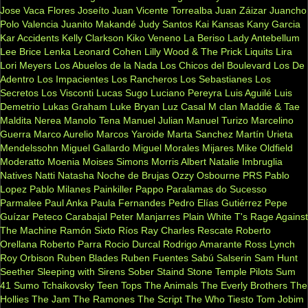
Jose Vaca Flores
Joseíto
Juan Vicente Torrealba
Juan Záizar
Juancho
Polo Valencia
Juanito Makandé
Judy Santos
Kai
Kansas
Kany Garcia
Kar Accidents
Kelly Clarkson
Kiko Veneno
La Beriso
Lady Antebellum
Lee Brice
Lenka
Leonard Cohen
Lilly Wood & The Prick
Liquits
Lira
Lori Meyers
Los Abuelos de la Nada
Los Chicos del Boulevard
Los De
Adentro
Los Impacientes
Los Rancheros
Los Sebastianes
Los
Secretos
Los Visconti
Lucas Sugo
Luciano Pereyra
Luis Aguilé
Luis
Demetrio
Lukas Graham
Luke Bryan
Luz Casal
M clan
Maddie & Tae
Maldita Nerea
Manolo Tena
Manuel Julian
Manuel Turizo
Marcelino
Guerra
Marco Aurelio
Marcos Yaroide
Marta Sanchez
Martín Urieta
Mendelssohn
Miguel Gallardo
Miguel Morales
Mijares
Mike Oldfield
Moderatto
Moenia
Moises Simons
Morris Albert
Natalie Imbruglia
Natives
Natti Natasha
Noche de Brujas
Ozzy Osbourne
PRS
Pablo
Lopez
Pablo Milanes
Painkiller
Pappo
Paralamas do Sucesso
Parmalee
Paul Anka
Paula Fernandes
Pedro Elías Gutiérrez
Pepe
Guízar
Peteco Carabajal
Peter Manjarres
Plain White T's
Rage Against
The Machine
Ramón Sixto Ríos
Ray Charles
Rescate
Roberto
Orellana
Roberto Parra
Rocio Durcal
Rodrigo Amarante
Ross Lynch
Roy Orbison
Ruben Blades
Ruben Fuentes
Sabú
Salserin
Sam Hunt
Seether
Sleeping with Sirens
Sober
Staind
Stone Temple Pilots
Sum
41
Sumo
Tchaikovsky
Teen Tops
The Animals
The Everly Brothers
The
Hollies
The Jam
The Ramones
The Script
The Who
Tiesto
Tom Jobim