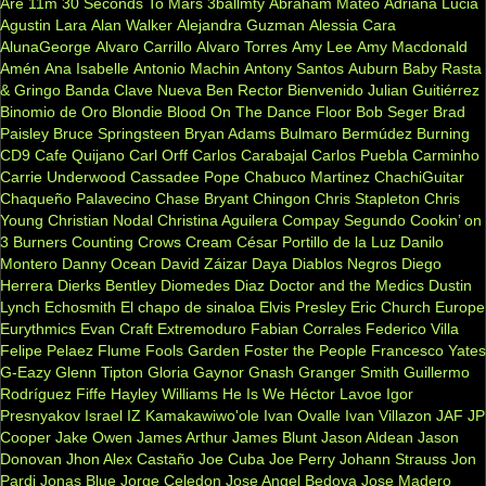
Are
11m
30 Seconds To Mars
3ballmty
Abraham Mateo
Adriana Lucia
Agustin Lara
Alan Walker
Alejandra Guzman
Alessia Cara
AlunaGeorge
Alvaro Carrillo
Alvaro Torres
Amy Lee
Amy Macdonald
Amén
Ana Isabelle
Antonio Machin
Antony Santos
Auburn
Baby Rasta
& Gringo
Banda Clave Nueva
Ben Rector
Bienvenido Julian Guitiérrez
Binomio de Oro
Blondie
Blood On The Dance Floor
Bob Seger
Brad
Paisley
Bruce Springsteen
Bryan Adams
Bulmaro Bermúdez
Burning
CD9
Cafe Quijano
Carl Orff
Carlos Carabajal
Carlos Puebla
Carminho
Carrie Underwood
Cassadee Pope
Chabuco Martinez
ChachiGuitar
Chaqueño Palavecino
Chase Bryant
Chingon
Chris Stapleton
Chris
Young
Christian Nodal
Christina Aguilera
Compay Segundo
Cookin’ on
3 Burners
Counting Crows
Cream
César Portillo de la Luz
Danilo
Montero
Danny Ocean
David Záizar
Daya
Diablos Negros
Diego
Herrera
Dierks Bentley
Diomedes Diaz
Doctor and the Medics
Dustin
Lynch
Echosmith
El chapo de sinaloa
Elvis Presley
Eric Church
Europe
Eurythmics
Evan Craft
Extremoduro
Fabian Corrales
Federico Villa
Felipe Pelaez
Flume
Fools Garden
Foster the People
Francesco Yates
G-Eazy
Glenn Tipton
Gloria Gaynor
Gnash
Granger Smith
Guillermo
Rodríguez Fiffe
Hayley Williams
He Is We
Héctor Lavoe
Igor
Presnyakov
Israel IZ Kamakawiwo'ole
Ivan Ovalle
Ivan Villazon
JAF
JP
Cooper
Jake Owen
James Arthur
James Blunt
Jason Aldean
Jason
Donovan
Jhon Alex Castaño
Joe Cuba
Joe Perry
Johann Strauss
Jon
Pardi
Jonas Blue
Jorge Celedon
Jose Angel Bedoya
Jose Madero