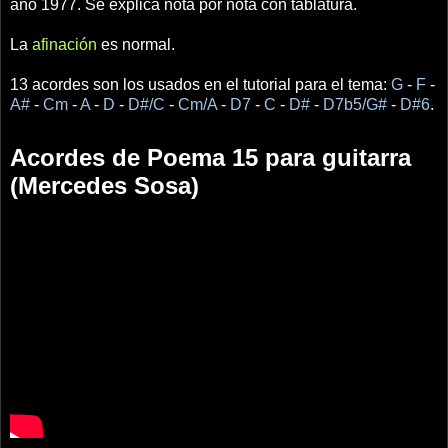
año 1977. Se explica nota por nota con tablatura.
La
afinación
es normal.
13 acordes son los usados en el tutorial para el tema:
G
-
F
-
A#
-
Cm
-
A
-
D
-
D#/C
-
Cm/A
-
D7
-
C
-
D#
-
D7b5/G#
-
D#6
.
Acordes de Poema 15 para guitarra
(Mercedes Sosa)