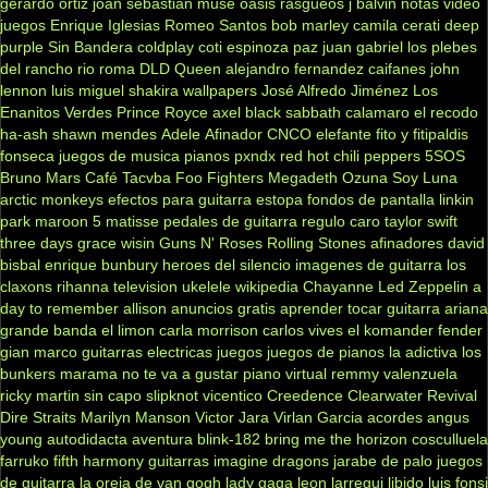
gerardo ortiz
joan sebastian
muse
oasis
rasgueos
j balvin
notas
video
juegos
Enrique Iglesias
Romeo Santos
bob marley
camila
cerati
deep
purple
Sin Bandera
coldplay
coti
espinoza paz
juan gabriel
los plebes
del rancho
rio roma
DLD
Queen
alejandro fernandez
caifanes
john
lennon
luis miguel
shakira
wallpapers
José Alfredo Jiménez
Los
Enanitos Verdes
Prince Royce
axel
black sabbath
calamaro
el recodo
ha-ash
shawn mendes
Adele
Afinador
CNCO
elefante
fito y fitipaldis
fonseca
juegos de musica
pianos
pxndx
red hot chili peppers
5SOS
Bruno Mars
Café Tacvba
Foo Fighters
Megadeth
Ozuna
Soy Luna
arctic monkeys
efectos para guitarra
estopa
fondos de pantalla
linkin
park
maroon 5
matisse
pedales de guitarra
regulo caro
taylor swift
three days grace
wisin
Guns N' Roses
Rolling Stones
afinadores
david
bisbal
enrique bunbury
heroes del silencio
imagenes de guitarra
los
claxons
rihanna
television
ukelele
wikipedia
Chayanne
Led Zeppelin
a
day to remember
allison
anuncios gratis
aprender tocar guitarra
ariana
grande
banda el limon
carla morrison
carlos vives
el komander
fender
gian marco
guitarras electricas
juegos
juegos de pianos
la adictiva
los
bunkers
marama
no te va a gustar
piano virtual
remmy valenzuela
ricky martin
sin capo
slipknot
vicentico
Creedence Clearwater Revival
Dire Straits
Marilyn Manson
Victor Jara
Virlan Garcia
acordes
angus
young
autodidacta
aventura
blink-182
bring me the horizon
cosculluela
farruko
fifth harmony
guitarras
imagine dragons
jarabe de palo
juegos
de guitarra
la oreja de van gogh
lady gaga
leon larregui
libido
luis fonsi