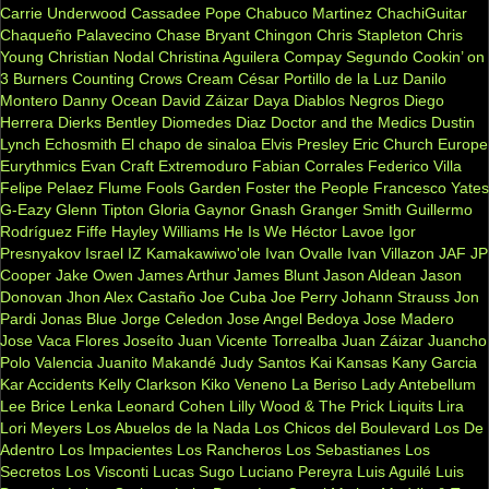
Carrie Underwood
Cassadee Pope
Chabuco Martinez
ChachiGuitar
Chaqueño Palavecino
Chase Bryant
Chingon
Chris Stapleton
Chris
Young
Christian Nodal
Christina Aguilera
Compay Segundo
Cookin’ on
3 Burners
Counting Crows
Cream
César Portillo de la Luz
Danilo
Montero
Danny Ocean
David Záizar
Daya
Diablos Negros
Diego
Herrera
Dierks Bentley
Diomedes Diaz
Doctor and the Medics
Dustin
Lynch
Echosmith
El chapo de sinaloa
Elvis Presley
Eric Church
Europe
Eurythmics
Evan Craft
Extremoduro
Fabian Corrales
Federico Villa
Felipe Pelaez
Flume
Fools Garden
Foster the People
Francesco Yates
G-Eazy
Glenn Tipton
Gloria Gaynor
Gnash
Granger Smith
Guillermo
Rodríguez Fiffe
Hayley Williams
He Is We
Héctor Lavoe
Igor
Presnyakov
Israel IZ Kamakawiwo'ole
Ivan Ovalle
Ivan Villazon
JAF
JP
Cooper
Jake Owen
James Arthur
James Blunt
Jason Aldean
Jason
Donovan
Jhon Alex Castaño
Joe Cuba
Joe Perry
Johann Strauss
Jon
Pardi
Jonas Blue
Jorge Celedon
Jose Angel Bedoya
Jose Madero
Jose Vaca Flores
Joseíto
Juan Vicente Torrealba
Juan Záizar
Juancho
Polo Valencia
Juanito Makandé
Judy Santos
Kai
Kansas
Kany Garcia
Kar Accidents
Kelly Clarkson
Kiko Veneno
La Beriso
Lady Antebellum
Lee Brice
Lenka
Leonard Cohen
Lilly Wood & The Prick
Liquits
Lira
Lori Meyers
Los Abuelos de la Nada
Los Chicos del Boulevard
Los De
Adentro
Los Impacientes
Los Rancheros
Los Sebastianes
Los
Secretos
Los Visconti
Lucas Sugo
Luciano Pereyra
Luis Aguilé
Luis