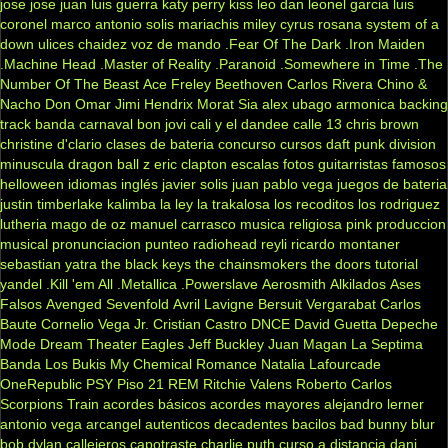
jose jose
juan luis guerra
katy perry
kiss
leo dan
leonel garcia
luis
coronel
marco antonio solis
mariachis
miley cyrus
rosana
system of a
down
ulices chaidez
voz de mando
.Fear Of The Dark
.Iron Maiden
.Machine Head
.Master of Reality
.Paranoid
.Somewhere in Time
.The
Number Of The Beast
Ace Freley
Beethoven
Carlos Rivera
Chino &
Nacho
Don Omar
Jimi Hendrix
Morat
Sia
alex ubago
armonica
backing
track
banda carnaval
bon jovi
cali y el dandee
calle 13
chris brown
christine d'clario
clases de bateria
concurso
cursos
daft punk
division
minuscula
dragon ball z
eric clapton
escalas
fotos
guitarristas famosos
helloween
idiomas
inglés
javier solis
juan pablo vega
juegos de bateria
justin timberlake
kalimba
la ley
la trakalosa
los recoditos
los rodriguez
lutheria
mago de oz
manuel carrasco
musica religiosa
pink
produccion
musical
pronunciacion
punteo
radiohead
reyli
ricardo montaner
sebastian yatra
the black keys
the chainsmokers
the doors
tutorial
yandel
.Kill 'em All
.Metallica
.Powerslave
Aerosmith
Alkilados
Ases
Falsos
Avenged Sevenfold
Avril Lavigne
Bersuit Vergarabat
Carlos
Baute
Cornelio Vega Jr.
Cristian Castro
DNCE
David Guetta
Depeche
Mode
Dream Theater
Eagles
Jeff Buckley
Juan Magan
La Septima
Banda
Los Bukis
My Chemical Romance
Natalia Lafourcade
OneRepublic
PSY
Piso 21
REM
Ritchie Valens
Roberto Carlos
Scorpions
Train
acordes básicos
acordes mayores
alejandro lerner
antonio vega
arcangel
autenticos decadentes
bacilos
bad bunny
blur
bob dylan
callejeros
capotraste
charlie puth
curso a distancia
dani