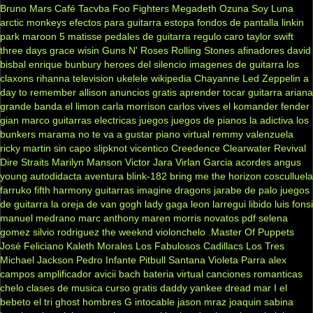
Bruno Mars
Café Tacvba
Foo Fighters
Megadeth
Ozuna
Soy Luna
arctic monkeys
efectos para guitarra
estopa
fondos de pantalla
linkin
park
maroon 5
matisse
pedales de guitarra
regulo caro
taylor swift
three days grace
wisin
Guns N' Roses
Rolling Stones
afinadores
david
bisbal
enrique bunbury
heroes del silencio
imagenes de guitarra
los
claxons
rihanna
television
ukelele
wikipedia
Chayanne
Led Zeppelin
a
day to remember
allison
anuncios gratis
aprender tocar guitarra
ariana
grande
banda el limon
carla morrison
carlos vives
el komander
fender
gian marco
guitarras electricas
juegos
juegos de pianos
la adictiva
los
bunkers
marama
no te va a gustar
piano virtual
remmy valenzuela
ricky martin
sin capo
slipknot
vicentico
Creedence Clearwater Revival
Dire Straits
Marilyn Manson
Victor Jara
Virlan Garcia
acordes
angus
young
autodidacta
aventura
blink-182
bring me the horizon
cosculluela
farruko
fifth harmony
guitarras
imagine dragons
jarabe de palo
juegos
de guitarra
la oreja de van gogh
lady gaga
leon larregui
libido
luis fonsi
manuel medrano
marc anthony
maren morris
novatos
pdf
selena
gomez
silvio rodriguez
the weeknd
violonchelo
.Master Of Puppets
José Feliciano
Kaleth Morales
Los Fabulosos Cadillacs
Los Tres
Michael Jackson
Pedro Infante
Pitbull
Santana
Violeta Parra
alex
campos
amplificador
avicii
bach
bateria virtual
canciones romanticas
chelo
clases de musica
curso gratis
daddy yankee
dread mar I
el
bebeto
el tri
ghost
hombres G
intocable
jason mraz
joaquin sabina