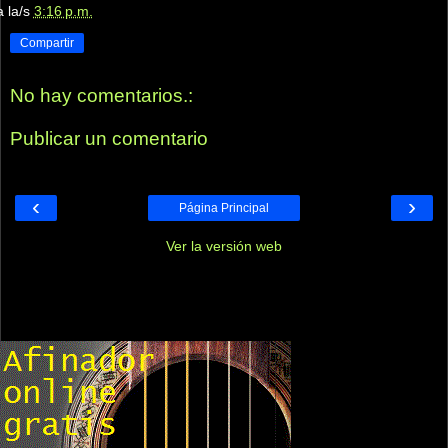
a la/s
3:16 p.m.
Compartir
No hay comentarios.:
Publicar un comentario
‹
›
Página Principal
Ver la versión web