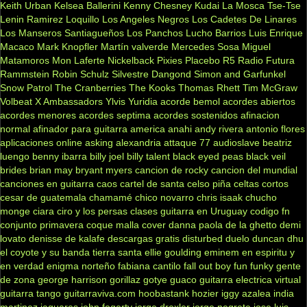
Keith Urban
Kelsea Ballerini
Kenny Chesney
Kudai
La Mosca Tse-Tse
Lenin Ramirez
Loquillo
Los Angeles Negros
Los Cadetes De Linares
Los Manseros Santiagueños
Los Panchos
Lucho Barrios
Luis Enrique
Macaco
Mark Knopfler
Martín valverde
Mercedes Sosa
Miguel
Matamoros
Mon Laferte
Nickelback
Pixies
Placebo
R5
Radio Futura
Rammstein
Robin Schulz
Silvestre Dangond
Simon and Garfunkel
Snow Patrol
The Cranberries
The Kooks
Thomas Rhett
Tim McGraw
Volbeat
X Ambassadors
Ylvis
Yuridia
acorde bemol
acordes abiertos
acordes menores
acordes septima
acordes sostenidos
afinacion
normal
afinador para guitarra
america
anahi
andy rivera
antonio flores
aplicaciones online
asking alexandria
attaque 77
audioslave
beatriz
luengo
benny ibarra
billy joel
billy talent
black eyed peas
black veil
brides
brian may
bryant myers
cancion de rocky
cancion del mundial
canciones en guitarra
caos
cartel de santa
celso piña
celtas cortos
cesar de guatemala
chamamé
chico novarro
chris isaak
chucho
monge
ciara
ciro y los persas
clases guitarra en Uruguay
codigo fn
conjunto primavera
coque malla
cover
danna paola
de la ghetto
demi
lovato
denisse de kalafe
descargas gratis
disturbed
duelo
duncan dhu
el coyote y su banda tierra santa
ellie goulding
eminem
en espiritu y
en verdad
enigma norteño
fabiana cantilo
fall out boy
fun
funky
gente
de zona
george harrison
gorillaz
gotye
guaco
guitarra electrica virtual
guitarra tango
guitarraviva.com
hoobastank
hozier
iggy azalea
india