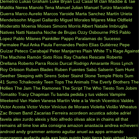
Demetrio
Lukas Graham
Luke Bryan
Luz Casal
M clan
Maddie & Tae
Maldita Nerea
Manolo Tena
Manuel Julian
Manuel Turizo
Marcelino
Guerra
Marco Aurelio
Marcos Yaroide
Marta Sanchez
Martín Urieta
Mendelssohn
Miguel Gallardo
Miguel Morales
Mijares
Mike Oldfield
Moderatto
Moenia
Moises Simons
Morris Albert
Natalie Imbruglia
Natives
Natti Natasha
Noche de Brujas
Ozzy Osbourne
PRS
Pablo
Lopez
Pablo Milanes
Painkiller
Pappo
Paralamas do Sucesso
Parmalee
Paul Anka
Paula Fernandes
Pedro Elías Gutiérrez
Pepe
Guízar
Peteco Carabajal
Peter Manjarres
Plain White T's
Rage Against
The Machine
Ramón Sixto Ríos
Ray Charles
Rescate
Roberto
Orellana
Roberto Parra
Rocio Durcal
Rodrigo Amarante
Ross Lynch
Roy Orbison
Ruben Blades
Ruben Fuentes
Sabú
Salserin
Sam Hunt
Seether
Sleeping with Sirens
Sober
Staind
Stone Temple Pilots
Sum
41
Sumo
Tchaikovsky
Teen Tops
The Animals
The Everly Brothers
The
Hollies
The Jam
The Ramones
The Script
The Who
Tiesto
Tom Jobim
Tomatito
Tracy Chapman
Tu banda pedida y tus videos
Vampire
Weekend
Van Halen
Vanesa Martín
Vete a la Versh
Vicentico Valdés
Victor Acosta
Victor Victor
Vinícius de Moraes
Violetta
Violão
Wheatus
Zac Brown Band
Zacarias Ferreira
acordeon
acustica
adobe
adriel
favela
alex zurdo
alexis y fido
alfredo olivas
alice in chains
all that
remains
all time low
alta consigna
amazon
anastacia
andrea echeverri
android
andy grammer
antonio aguilar
anuel aa
apps
armando
manzanero
audacity
aula
axn
bajo quinto
bajo tierra
bajo virtual
banjo