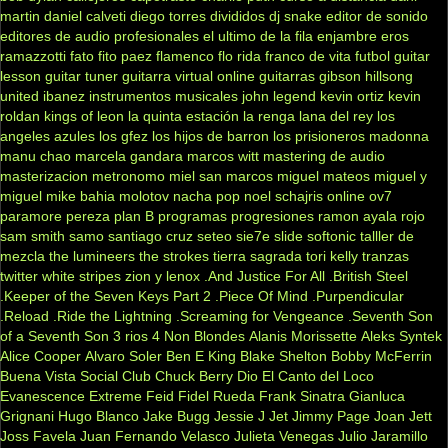
martin
daniel calveti
diego torres
divididos
dj snake
editor de sonido
editores de audio profesionales
el ultimo de la fila
enjambre
eros
ramazzotti
fato
fito paez
flamenco
flo rida
franco de vita
futbol
guitar
lesson
guitar tuner
guitarra virtual online
guitarras gibson
hillsong
united
ibanez
instrumentos musicales
john legend
kevin ortiz
kevin
roldan
kings of leon
la quinta estación
la renga
lana del rey
los
angeles azules
los gfez
los hijos de barron
los prisioneros
madonna
manu chao
marcela gandara
marcos witt
mastering de audio
masterizacion
metronomo
miel san marcos
miguel mateos
miguel y
miguel
mike bahia
molotov
nacha pop
noel schajris
online
ov7
paramore
pereza
plan B
programas
progresiones
ramon ayala
rojo
sam smith
samo
santiago cruz
seteo
sie7e
slide
softonic
talller de
mezcla
the lumineers
the strokes
tierra sagrada
tori kelly
tranzas
twitter
white stripes
zion y lenox
.And Justice For All
.British Steel
.Keeper of the Seven Keys Part 2
.Piece Of Mind
.Purpendicular
.Reload
.Ride the Lightning
.Screaming for Vengeance
.Seventh Son
of a Seventh Son
3 rios
4 Non Blondes
Alanis Morissette
Aleks Syntek
Alice Cooper
Alvaro Soler
Ben E King
Blake Shelton
Bobby McFerrin
Buena Vista Social Club
Chuck Berry
Dio
El Canto del Loco
Evanescence
Extreme
Feid
Fidel Rueda
Frank Sinatra
Gianluca
Grignani
Hugo Blanco
Jake Bugg
Jessie J
Jet
Jimmy Page
Joan Jett
Joss Favela
Juan Fernando Velasco
Julieta Venegas
Julio Jaramillo