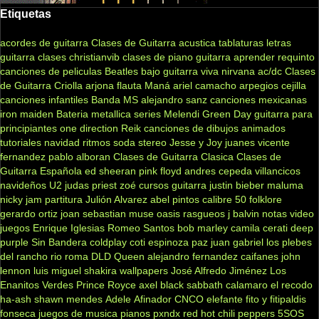
Etiquetas
acordes de guitarra
Clases de Guitarra acustica
tablaturas
letras
guitarra clases
christianvib
clases de piano
guitarra
aprender
requinto
canciones de peliculas
Beatles
bajo
guitarra viva
nirvana
ac/dc
Clases
de Guitarra Criolla
arjona
flauta
Maná
ariel camacho
arpegios
cejilla
canciones infantiles
Banda MS
alejandro sanz
canciones mexicanas
iron maiden
Bateria
metallica
series
Melendi
Green Day
guitarra para
principiantes
one direction
Reik
canciones de dibujos animados
tutoriales
navidad
ritmos
soda stereo
Jesse y Joy
juanes
vicente
fernandez
pablo alboran
Clases de Guitarra Clasica
Clases de
Guitarra Española
ed sheeran
pink floyd
andres cepeda
villancicos
navideños
U2
judas priest
zoé
cursos guitarra
justin bieber
maluma
nicky jam
partitura
Julión Alvarez
abel pintos
calibre 50
folklore
gerardo ortiz
joan sebastian
muse
oasis
rasgueos
j balvin
notas
video
juegos
Enrique Iglesias
Romeo Santos
bob marley
camila
cerati
deep
purple
Sin Bandera
coldplay
coti
espinoza paz
juan gabriel
los plebes
del rancho
rio roma
DLD
Queen
alejandro fernandez
caifanes
john
lennon
luis miguel
shakira
wallpapers
José Alfredo Jiménez
Los
Enanitos Verdes
Prince Royce
axel
black sabbath
calamaro
el recodo
ha-ash
shawn mendes
Adele
Afinador
CNCO
elefante
fito y fitipaldis
fonseca
juegos de musica
pianos
pxndx
red hot chili peppers
5SOS