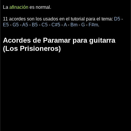
La
afinación
es normal.
11 acordes son los usados en el tutorial para el tema:
D5
-
E5
-
G5
-
A5
-
B5
-
C5
-
C#5
-
A
-
Bm
-
G
-
F#m
.
Acordes de Paramar para guitarra
(Los Prisioneros)