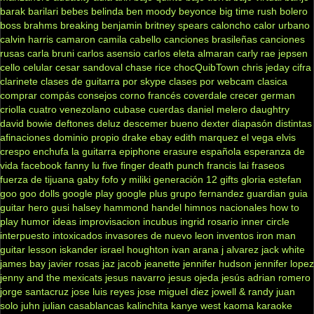
barak
barilari
bebes
belinda
ben moody
beyonce
big time rush
bolero
boss
brahms
breaking benjamin
britney spears
caloncho
calor urbano
calvin harris
camaron
camila cabello
canciones brasileñas
canciones
rusas
carla bruni
carlos asensio
carlos eleta almaran
carly rae jepsen
cello
celular
cesar sandoval
chase rice
chocQuibTown
chris jeday
cifra
clarinete
clases de guitarra por skype
clases por webcam
clasica
comprar
compás
consejos
corno francés
coverdale
crecer german
criolla
cuatro venezolano
cubase
cuerdas
daniel melero
daughtry
david bowie
deftones
deluz
descemer bueno
dexter
diapasón
distintas
afinaciones
dominio propio
drake
ebay
edith marquez
el vega
elvis
crespo
enchufa la guitarra
epiphone
erasure
española
esperanza de
vida
facebook
fanny lu
five finger death punch
francis lai
fraseos
fuerza de tijuana
gaby fofo y miliki
generación 12
gifts
gloria estefan
goo goo dolls
google play
google plus
grupo fernandez
guardian
guia
guitar hero
gusi
halsey
hammond
handel
himnos nacionales
how to
play
humor
ideas
improvisacion
incubus
ingrid rosario
inner circle
interpuesto
intoxicados
invasores de nuevo leon
inventos
iron man
guitar lesson
iskander
israel houghton
ivan arana
j alvarez
jack white
james bay
javier rosas
jaz jacob
jeanette
jennifer hudson
jennifer lopez
jenny and the mexicats
jesus navarro
jesus ojeda
jesús adrian romero
jorge santacruz
jose luis reyes
jose miguel diez
jowell & randy
juan
solo
juhn
julian casablancas
kalinchita
kanye west
kaoma
karaoke