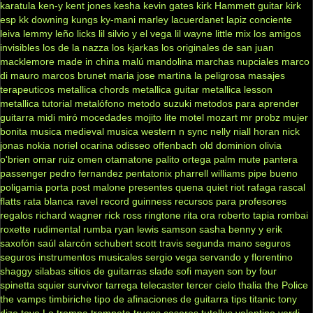
karatula
ken-y
kent jones
kesha
kevin gates
kirk Hammett guitar
kirk
esp
kk downing
kungs
ky-mani marley
lacuerdanet
lapiz conciente
leiva
lemmy
leño
licks
lil silvio y el vega
lil wayne
little mix
los amigos
invisibles
los de la nazza
los kjarkas
los originales de san juan
macklemore
made in china
malú
mandolina
marchas nupciales
marco
di mauro
marcos brunet
maria jose
martina la peligrosa
masajes
terapeuticos
metallica chords
metallica guitar
metallica lesson
metallica tutorial
metalófono
metodo suzuki
metodos para aprender
guitarra
midi
miró
mocedades
mojito lite
motel
mozart
mr probz
mujer
bonita
musica medieval
musica western
n sync
nelly
niall horan
nick
jonas
nokia
noriel
ocarina
odisseo
offenbach
old dominion
olivia
o'brien
omar ruiz
omen
otamatone
palito ortega
palm mute
pantera
passenger
pedro fernandez
pentatonix
pharrell williams
pipe bueno
poligamia
porta
post malone
presentes
quena
quiet riot
rafaga
rascal
flatts
rata blanca
ravel
record guinness
recursos para profesores
regalos
richard wagner
rick ross
ringtone
rita ora
roberto tapia
rombai
roxette
rudimental
rumba
ryan lewis
samson
sasha benny y erik
saxofón
saúl alarcón
schubert
scott travis
segunda mano
seguros
seguros instrumentos musicales
sergio vega
servando y florentino
shaggy
silabas
sitios de guitarras
slade
sofi mayen
son by four
spinetta
squier
survivor
tarrega
telecaster
tercer cielo
thalia
the Police
the vamps
timbiriche
tipo de afinaciones de guitarra
tips
titanic
tony