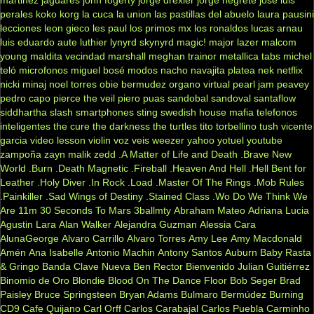
martinez
jaguares
john fogerty
jorge drexler
jorge negrete
jose luis
perales
koko
korg
la cuca
la union
las pastillas del abuelo
laura pausini
lecciones
leon gieco
les paul
los primos mx
los ronaldos
lucas arnau
luis eduardo aute
luthier
lynyrd skynyrd
magic!
major lazer
malcom
young
maldita vecindad
marshall
meghan trainor
metallica tabs
michel
teló
microfonos
miguel bosé
modos
nacho
navajita platea
nek
netflix
nicki minaj
noel torres
obie bermudez
organo virtual
pearl jam
peavey
pedro capo
pierce the veil
piero
puas
sandobal
sandoval
santaflow
siddhartha
slash
smartphones
sting
swedish house mafia
telefonos
inteligentes
the cure
the darkness
the turtles
tito torbellino
tush
vicente
garcia
video lesson
violin
voz veis
weezer
yahoo
yotuel
youtube
zampoña
zayn malik
zedd
.A Matter of Life and Death
.Brave New
World
.Burn
.Death Magnetic
.Fireball
.Heaven And Hell
.Hell Bent for
Leather
.Holy Diver
.In Rock
.Load
.Master Of The Rings
.Mob Rules
.Painkiller
.Sad Wings of Destiny
.Stained Class
.Wo Do We Think We
Are
11m
30 Seconds To Mars
3ballmty
Abraham Mateo
Adriana Lucia
Agustin Lara
Alan Walker
Alejandra Guzman
Alessia Cara
AlunaGeorge
Alvaro Carrillo
Alvaro Torres
Amy Lee
Amy Macdonald
Amén
Ana Isabelle
Antonio Machin
Antony Santos
Auburn
Baby Rasta
& Gringo
Banda Clave Nueva
Ben Rector
Bienvenido Julian Guitiérrez
Binomio de Oro
Blondie
Blood On The Dance Floor
Bob Seger
Brad
Paisley
Bruce Springsteen
Bryan Adams
Bulmaro Bermúdez
Burning
CD9
Cafe Quijano
Carl Orff
Carlos Carabajal
Carlos Puebla
Carminho