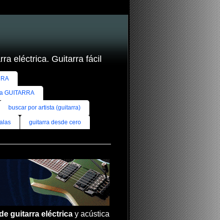
ra eléctrica. Guitarra fácil
RRA
ra GUITARRA
buscar por artista (guitarra)
alas
guitarra desde cero
de guitarra eléctrica
y acústica