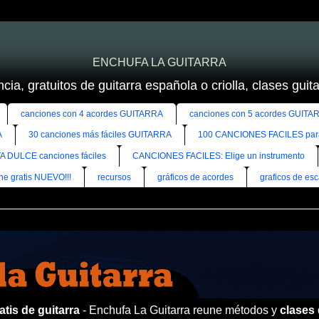
ENCHUFA LA GUITARRA
cia, gratuitos de guitarra española o criolla, clases guitar
canciones con 4 acordes GUITARRA
canciones con 5 acordes GUITA
A
30 canciones más fáciles GUITARRA
100 CANCIONES FACILES pa
A DULCE canciones fáciles
CANCIONES FACILES: Elige un instrumento
ine gratis NUEVO!!!
recursos
gráficos de acordes
graficos de esc
tis de guitarra
- Enchufa La Guitarra reune métodos y
clases 