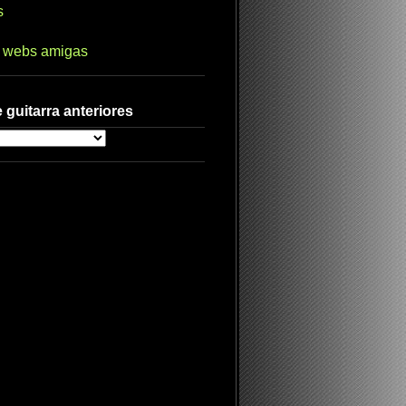
s
s webs amigas
 guitarra anteriores