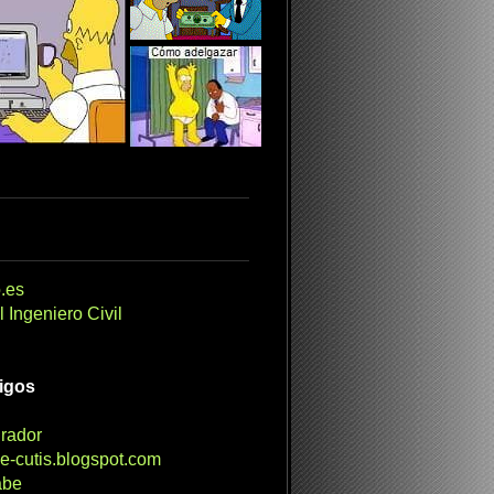
.es
 Ingeniero Civil
migos
irador
e-cutis.blogspot.com
abe