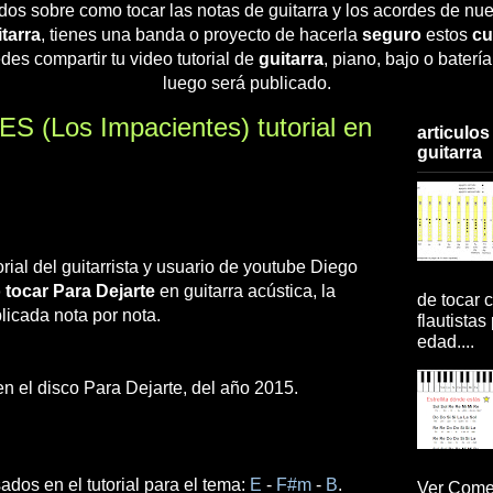
dos sobre como tocar las notas de guitarra y los acordes de nue
tarra
, tienes una banda o proyecto de hacerla
seguro
estos
cu
des compartir tu video tutorial de
guitarra
, piano, bajo o baterí
luego será publicado.
 (Los Impacientes) tutorial en
articulos
guitarra
rial del guitarrista y usuario de youtube Diego
tocar Para Dejarte
en guitarra acústica, la
de tocar c
licada nota por nota.
flautistas
edad....
n el disco Para Dejarte, del año 2015.
dos en el tutorial para el tema:
E
-
F#m
-
B
.
Ver Comen