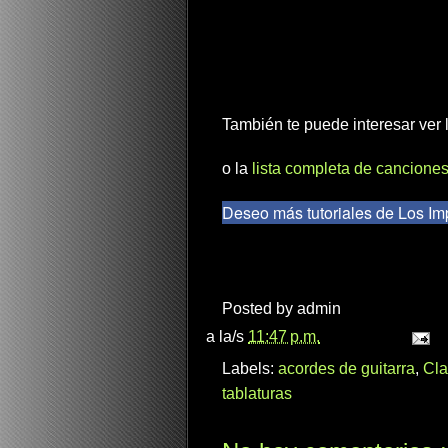
También te puede interesar ver
o la
lista completa de canciones
Deseo más tutoriales de Los Im
Posted by
admin
a la/s
11:47 p.m.
Labels:
acordes de guitarra
,
Cla
tablaturas