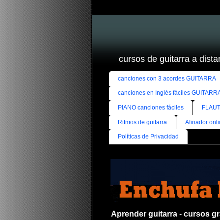
cursos de guitarra a distan
canciones con 3 acordes GUITARRA
canciones en Inglés fáciles GUITARR
PIANO canciones fáciles
FLAUT
Ritmos de guitarra
Afinador onl
Políticas de Privacidad
Aprender guitarra
-
cursos gra