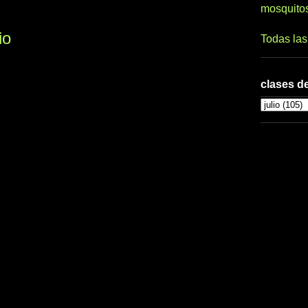
mosquito
io
Todas la
clases de