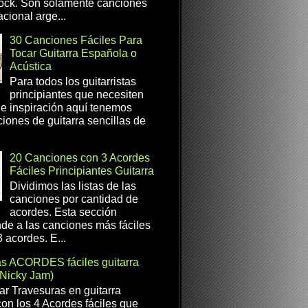
ock. Son solamente canciones
cional arge...
30 Canciones Fáciles Para
Tocar Guitarra Española o
Acústica
Para todos los guitarristas
principiantes que necesiten
e inspiración aquí tenemos
iones de guitarra sencillas de
20 Canciones con 3 Acordes
Fáciles Principiantes Guitarra
Dividimos las listas de las
canciones por cantidad de
acordes. Esta sección
de a las canciones más fáciles
 acordes. E...
as ACORDES fáciles guitarra
(Nicky Jam)
r Travesuras en guitarra
con los 4 Acordes fáciles que