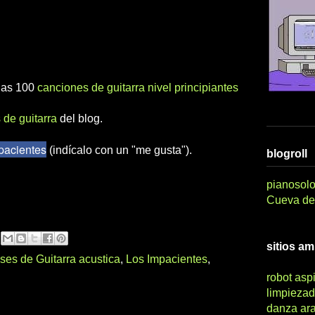
 las 100
canciones de guitarra nivel principiantes
 de guitarra
del blog.
pacientes
(indícalo con un "me gusta").
blogroll
pianosolo
Cueva del
sitios a
ses de Guitarra acustica
,
Los Impacientes
,
robot asp
limpiezad
danza ar