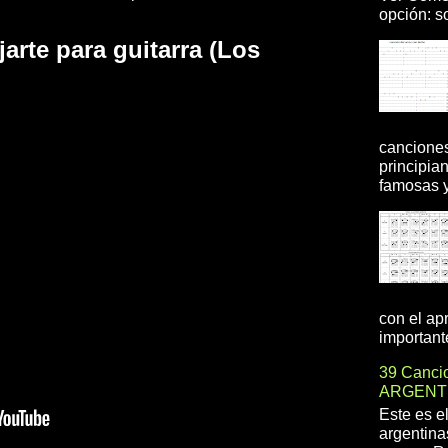
opción: so
arte para guitarra (Los
canciones
principia
famosas y 
con el ap
importante
39 Cancio
ARGENT
Este es e
argentina