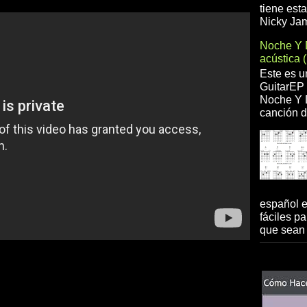
tiene est
Nicky Jam
Noche Y 
acústica 
Este es u
GuitarEP 
Noche Y D
canción d
español 
fáciles pa
que sean 