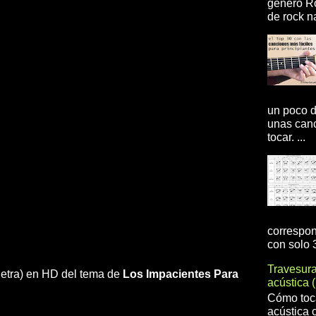
genero R
de rock na
un poco d
unas canc
tocar. ...
correspon
con solo 3
Travesur
n letra) en HD del tema de
Los Impacientes
Para
acústica 
Cómo toca
acústica 