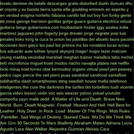
lovato
denisse de kalafe
descargas gratis
disturbed
duelo
duncan dhu
el coyote y su banda tierra santa
ellie goulding
eminem
en espiritu y
en verdad
enigma norteño
fabiana cantilo
fall out boy
fun
funky
gente
de zona
george harrison
gorillaz
gotye
guaco
guitarra electrica virtual
guitarra tango
guitarraviva.com
hoobastank
hozier
iggy azalea
india
martinez
jaguares
john fogerty
jorge drexler
jorge negrete
jose luis
perales
koko
korg
la cuca
la union
las pastillas del abuelo
laura pausini
lecciones
leon gieco
les paul
los primos mx
los ronaldos
lucas arnau
luis eduardo aute
luthier
lynyrd skynyrd
magic!
major lazer
malcom
young
maldita vecindad
marshall
meghan trainor
metallica tabs
michel
teló
microfonos
miguel bosé
modos
nacho
navajita platea
nek
netflix
nicki minaj
noel torres
obie bermudez
organo virtual
pearl jam
peavey
pedro capo
pierce the veil
piero
puas
sandobal
sandoval
santaflow
siddhartha
slash
smartphones
sting
swedish house mafia
telefonos
inteligentes
the cure
the darkness
the turtles
tito torbellino
tush
vicente
garcia
video lesson
violin
voz veis
weezer
yahoo
yotuel
youtube
zampoña
zayn malik
zedd
.A Matter of Life and Death
.Brave New
World
.Burn
.Death Magnetic
.Fireball
.Heaven And Hell
.Hell Bent for
Leather
.Holy Diver
.In Rock
.Load
.Master Of The Rings
.Mob Rules
.Painkiller
.Sad Wings of Destiny
.Stained Class
.Wo Do We Think We
Are
11m
30 Seconds To Mars
3ballmty
Abraham Mateo
Adriana Lucia
Agustin Lara
Alan Walker
Alejandra Guzman
Alessia Cara