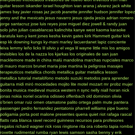
guitar lesson
iskander
israel houghton
ivan arana
j alvarez
jack white
james bay
javier rosas
jaz jacob
jeanette
jennifer hudson
jennifer lopez
jenny and the mexicats
jesus navarro
jesus ojeda
jesús adrian romero
jorge santacruz
jose luis reyes
jose miguel diez
jowell & randy
juan
solo
juhn
julian casablancas
kalinchita
kanye west
kaoma
karaoke
karatula
ken-y
kent jones
kesha
kevin gates
kirk Hammett guitar
kirk
esp
kk downing
kungs
ky-mani marley
lacuerdanet
lapiz conciente
leiva
lemmy
leño
licks
lil silvio y el vega
lil wayne
little mix
los amigos
invisibles
los de la nazza
los kjarkas
los originales de san juan
macklemore
made in china
malú
mandolina
marchas nupciales
marco
di mauro
marcos brunet
maria jose
martina la peligrosa
masajes
terapeuticos
metallica chords
metallica guitar
metallica lesson
metallica tutorial
metalófono
metodo suzuki
metodos para aprender
guitarra
midi
miró
mocedades
mojito lite
motel
mozart
mr probz
mujer
bonita
musica medieval
musica western
n sync
nelly
niall horan
nick
jonas
nokia
noriel
ocarina
odisseo
offenbach
old dominion
olivia
o'brien
omar ruiz
omen
otamatone
palito ortega
palm mute
pantera
passenger
pedro fernandez
pentatonix
pharrell williams
pipe bueno
poligamia
porta
post malone
presentes
quena
quiet riot
rafaga
rascal
flatts
rata blanca
ravel
record guinness
recursos para profesores
regalos
richard wagner
rick ross
ringtone
rita ora
roberto tapia
rombai
roxette
rudimental
rumba
ryan lewis
samson
sasha benny y erik