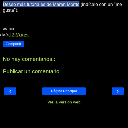
Deseo más tutoriales de Maren Morris
(indícalo con un "me
gusta").
admin
a la/s
12:33 a.m.
Compartir
No hay comentarios.:
Publicar un comentario
‹
›
Página Principal
Ver la versión web