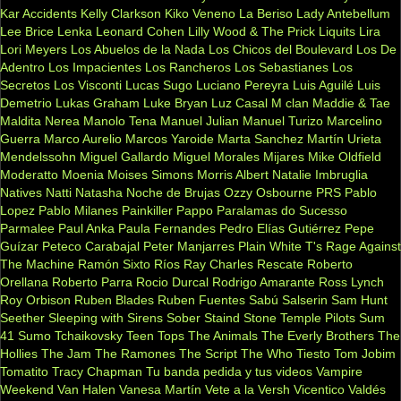
Kar Accidents
Kelly Clarkson
Kiko Veneno
La Beriso
Lady Antebellum
Lee Brice
Lenka
Leonard Cohen
Lilly Wood & The Prick
Liquits
Lira
Lori Meyers
Los Abuelos de la Nada
Los Chicos del Boulevard
Los De
Adentro
Los Impacientes
Los Rancheros
Los Sebastianes
Los
Secretos
Los Visconti
Lucas Sugo
Luciano Pereyra
Luis Aguilé
Luis
Demetrio
Lukas Graham
Luke Bryan
Luz Casal
M clan
Maddie & Tae
Maldita Nerea
Manolo Tena
Manuel Julian
Manuel Turizo
Marcelino
Guerra
Marco Aurelio
Marcos Yaroide
Marta Sanchez
Martín Urieta
Mendelssohn
Miguel Gallardo
Miguel Morales
Mijares
Mike Oldfield
Moderatto
Moenia
Moises Simons
Morris Albert
Natalie Imbruglia
Natives
Natti Natasha
Noche de Brujas
Ozzy Osbourne
PRS
Pablo
Lopez
Pablo Milanes
Painkiller
Pappo
Paralamas do Sucesso
Parmalee
Paul Anka
Paula Fernandes
Pedro Elías Gutiérrez
Pepe
Guízar
Peteco Carabajal
Peter Manjarres
Plain White T's
Rage Against
The Machine
Ramón Sixto Ríos
Ray Charles
Rescate
Roberto
Orellana
Roberto Parra
Rocio Durcal
Rodrigo Amarante
Ross Lynch
Roy Orbison
Ruben Blades
Ruben Fuentes
Sabú
Salserin
Sam Hunt
Seether
Sleeping with Sirens
Sober
Staind
Stone Temple Pilots
Sum
41
Sumo
Tchaikovsky
Teen Tops
The Animals
The Everly Brothers
The
Hollies
The Jam
The Ramones
The Script
The Who
Tiesto
Tom Jobim
Tomatito
Tracy Chapman
Tu banda pedida y tus videos
Vampire
Weekend
Van Halen
Vanesa Martín
Vete a la Versh
Vicentico Valdés