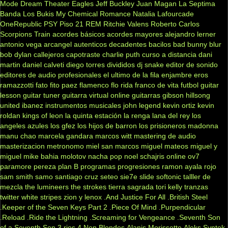
Mode
Dream Theater
Eagles
Jeff Buckley
Juan Magan
La Septima
Banda
Los Bukis
My Chemical Romance
Natalia Lafourcade
OneRepublic
PSY
Piso 21
REM
Ritchie Valens
Roberto Carlos
Scorpions
Train
acordes básicos
acordes mayores
alejandro lerner
antonio vega
arcangel
autenticos decadentes
bacilos
bad bunny
blur
bob dylan
callejeros
capotraste
charlie puth
curso a distancia
dani
martin
daniel calveti
diego torres
divididos
dj snake
editor de sonido
editores de audio profesionales
el ultimo de la fila
enjambre
eros
ramazzotti
fato
fito paez
flamenco
flo rida
franco de vita
futbol
guitar
lesson
guitar tuner
guitarra virtual online
guitarras gibson
hillsong
united
ibanez
instrumentos musicales
john legend
kevin ortiz
kevin
roldan
kings of leon
la quinta estación
la renga
lana del rey
los
angeles azules
los gfez
los hijos de barron
los prisioneros
madonna
manu chao
marcela gandara
marcos witt
mastering de audio
masterizacion
metronomo
miel san marcos
miguel mateos
miguel y
miguel
mike bahia
molotov
nacha pop
noel schajris
online
ov7
paramore
pereza
plan B
programas
progresiones
ramon ayala
rojo
sam smith
samo
santiago cruz
seteo
sie7e
slide
softonic
talller de
mezcla
the lumineers
the strokes
tierra sagrada
tori kelly
tranzas
twitter
white stripes
zion y lenox
.And Justice For All
.British Steel
.Keeper of the Seven Keys Part 2
.Piece Of Mind
.Purpendicular
.Reload
.Ride the Lightning
.Screaming for Vengeance
.Seventh Son
of a Seventh Son
3 rios
4 Non Blondes
Alanis Morissette
Aleks Syntek