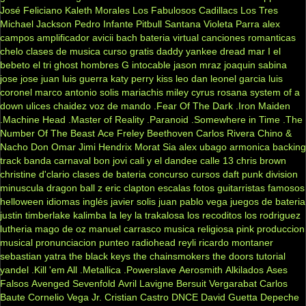
José Feliciano
Kaleth Morales
Los Fabulosos Cadillacs
Los Tres
Michael Jackson
Pedro Infante
Pitbull
Santana
Violeta Parra
alex
campos
amplificador
avicii
bach
bateria virtual
canciones romanticas
chelo
clases de musica
curso gratis
daddy yankee
dread mar I
el
bebeto
el tri
ghost
hombres G
intocable
jason mraz
joaquin sabina
jose jose
juan luis guerra
katy perry
kiss
leo dan
leonel garcia
luis
coronel
marco antonio solis
mariachis
miley cyrus
rosana
system of a
down
ulices chaidez
voz de mando
.Fear Of The Dark
.Iron Maiden
.Machine Head
.Master of Reality
.Paranoid
.Somewhere in Time
.The
Number Of The Beast
Ace Freley
Beethoven
Carlos Rivera
Chino &
Nacho
Don Omar
Jimi Hendrix
Morat
Sia
alex ubago
armonica
backing
track
banda carnaval
bon jovi
cali y el dandee
calle 13
chris brown
christine d'clario
clases de bateria
concurso
cursos
daft punk
division
minuscula
dragon ball z
eric clapton
escalas
fotos
guitarristas famosos
helloween
idiomas
inglés
javier solis
juan pablo vega
juegos de bateria
justin timberlake
kalimba
la ley
la trakalosa
los recoditos
los rodriguez
lutheria
mago de oz
manuel carrasco
musica religiosa
pink
produccion
musical
pronunciacion
punteo
radiohead
reyli
ricardo montaner
sebastian yatra
the black keys
the chainsmokers
the doors
tutorial
yandel
.Kill 'em All
.Metallica
.Powerslave
Aerosmith
Alkilados
Ases
Falsos
Avenged Sevenfold
Avril Lavigne
Bersuit Vergarabat
Carlos
Baute
Cornelio Vega Jr.
Cristian Castro
DNCE
David Guetta
Depeche