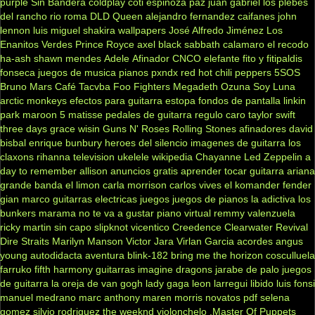
purple
Sin Bandera
coldplay
coti
espinoza paz
juan gabriel
los plebes
del rancho
rio roma
DLD
Queen
alejandro fernandez
caifanes
john
lennon
luis miguel
shakira
wallpapers
José Alfredo Jiménez
Los
Enanitos Verdes
Prince Royce
axel
black sabbath
calamaro
el recodo
ha-ash
shawn mendes
Adele
Afinador
CNCO
elefante
fito y fitipaldis
fonseca
juegos de musica
pianos
pxndx
red hot chili peppers
5SOS
Bruno Mars
Café Tacvba
Foo Fighters
Megadeth
Ozuna
Soy Luna
arctic monkeys
efectos para guitarra
estopa
fondos de pantalla
linkin
park
maroon 5
matisse
pedales de guitarra
regulo caro
taylor swift
three days grace
wisin
Guns N' Roses
Rolling Stones
afinadores
david
bisbal
enrique bunbury
heroes del silencio
imagenes de guitarra
los
claxons
rihanna
television
ukelele
wikipedia
Chayanne
Led Zeppelin
a
day to remember
allison
anuncios gratis
aprender tocar guitarra
ariana
grande
banda el limon
carla morrison
carlos vives
el komander
fender
gian marco
guitarras electricas
juegos
juegos de pianos
la adictiva
los
bunkers
marama
no te va a gustar
piano virtual
remmy valenzuela
ricky martin
sin capo
slipknot
vicentico
Creedence Clearwater Revival
Dire Straits
Marilyn Manson
Victor Jara
Virlan Garcia
acordes
angus
young
autodidacta
aventura
blink-182
bring me the horizon
cosculluela
farruko
fifth harmony
guitarras
imagine dragons
jarabe de palo
juegos
de guitarra
la oreja de van gogh
lady gaga
leon larregui
libido
luis fonsi
manuel medrano
marc anthony
maren morris
novatos
pdf
selena
gomez
silvio rodriguez
the weeknd
violonchelo
.Master Of Puppets