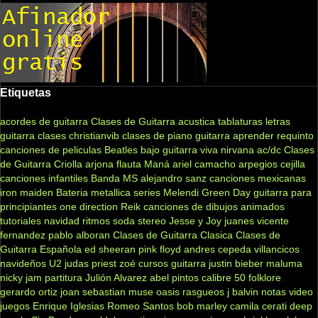
Etiquetas
acordes de guitarra
Clases de Guitarra acustica
tablaturas
letras
guitarra clases
christianvib
clases de piano
guitarra
aprender
requinto
canciones de peliculas
Beatles
bajo
guitarra viva
nirvana
ac/dc
Clases
de Guitarra Criolla
arjona
flauta
Maná
ariel camacho
arpegios
cejilla
canciones infantiles
Banda MS
alejandro sanz
canciones mexicanas
iron maiden
Bateria
metallica
series
Melendi
Green Day
guitarra para
principiantes
one direction
Reik
canciones de dibujos animados
tutoriales
navidad
ritmos
soda stereo
Jesse y Joy
juanes
vicente
fernandez
pablo alboran
Clases de Guitarra Clasica
Clases de
Guitarra Española
ed sheeran
pink floyd
andres cepeda
villancicos
navideños
U2
judas priest
zoé
cursos guitarra
justin bieber
maluma
nicky jam
partitura
Julión Alvarez
abel pintos
calibre 50
folklore
gerardo ortiz
joan sebastian
muse
oasis
rasgueos
j balvin
notas
video
juegos
Enrique Iglesias
Romeo Santos
bob marley
camila
cerati
deep