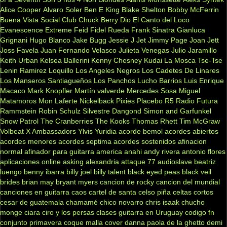
Alice Cooper
Alvaro Soler
Ben E King
Blake Shelton
Bobby McFerrin
Buena Vista Social Club
Chuck Berry
Dio
El Canto del Loco
Evanescence
Extreme
Feid
Fidel Rueda
Frank Sinatra
Gianluca
Grignani
Hugo Blanco
Jake Bugg
Jessie J
Jet
Jimmy Page
Joan Jett
Joss Favela
Juan Fernando Velasco
Julieta Venegas
Julio Jaramillo
Keith Urban
Kelsea Ballerini
Kenny Chesney
Kudai
La Mosca Tse-Tse
Lenin Ramirez
Loquillo
Los Angeles Negros
Los Cadetes De Linares
Los Manseros Santiagueños
Los Panchos
Lucho Barrios
Luis Enrique
Macaco
Mark Knopfler
Martín valverde
Mercedes Sosa
Miguel
Matamoros
Mon Laferte
Nickelback
Pixies
Placebo
R5
Radio Futura
Rammstein
Robin Schulz
Silvestre Dangond
Simon and Garfunkel
Snow Patrol
The Cranberries
The Kooks
Thomas Rhett
Tim McGraw
Volbeat
X Ambassadors
Ylvis
Yuridia
acorde bemol
acordes abiertos
acordes menores
acordes septima
acordes sostenidos
afinacion
normal
afinador para guitarra
america
anahi
andy rivera
antonio flores
aplicaciones online
asking alexandria
attaque 77
audioslave
beatriz
luengo
benny ibarra
billy joel
billy talent
black eyed peas
black veil
brides
brian may
bryant myers
cancion de rocky
cancion del mundial
canciones en guitarra
caos
cartel de santa
celso piña
celtas cortos
cesar de guatemala
chamamé
chico novarro
chris isaak
chucho
monge
ciara
ciro y los persas
clases guitarra en Uruguay
codigo fn
conjunto primavera
coque malla
cover
danna paola
de la ghetto
demi