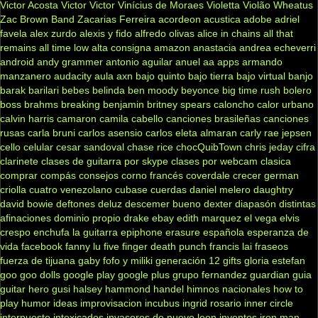
Victor Acosta
Victor Victor
Vinícius de Moraes
Violetta
Violão
Wheatus
Zac Brown Band
Zacarias Ferreira
acordeon
acustica
adobe
adriel
favela
alex zurdo
alexis y fido
alfredo olivas
alice in chains
all that
remains
all time low
alta consigna
amazon
anastacia
andrea echeverri
android
andy grammer
antonio aguilar
anuel aa
apps
armando
manzanero
audacity
aula
axn
bajo quinto
bajo tierra
bajo virtual
banjo
barak
barilari
bebes
belinda
ben moody
beyonce
big time rush
bolero
boss
brahms
breaking benjamin
britney spears
caloncho
calor urbano
calvin harris
camaron
camila cabello
canciones brasileñas
canciones
rusas
carla bruni
carlos asensio
carlos eleta almaran
carly rae jepsen
cello
celular
cesar sandoval
chase rice
chocQuibTown
chris jeday
cifra
clarinete
clases de guitarra por skype
clases por webcam
clasica
comprar
compás
consejos
corno francés
coverdale
crecer german
criolla
cuatro venezolano
cubase
cuerdas
daniel melero
daughtry
david bowie
deftones
deluz
descemer bueno
dexter
diapasón
distintas
afinaciones
dominio propio
drake
ebay
edith marquez
el vega
elvis
crespo
enchufa la guitarra
epiphone
erasure
española
esperanza de
vida
facebook
fanny lu
five finger death punch
francis lai
fraseos
fuerza de tijuana
gaby fofo y miliki
generación 12
gifts
gloria estefan
goo goo dolls
google play
google plus
grupo fernandez
guardian
guia
guitar hero
gusi
halsey
hammond
handel
himnos nacionales
how to
play
humor
ideas
improvisacion
incubus
ingrid rosario
inner circle
interpuesto
intoxicados
invasores de nuevo leon
inventos
iron man