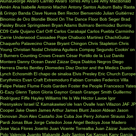
AlunaGeorge
Alvaro Carrillo
Alvaro Torres
Amy Lee
Amy Macdonald
Amén
Ana Isabelle
Antonio Machin
Antony Santos
Auburn
Baby Rasta
& Gringo
Banda Clave Nueva
Ben Rector
Bienvenido Julian Guitiérrez
Binomio de Oro
Blondie
Blood On The Dance Floor
Bob Seger
Brad
Paisley
Bruce Springsteen
Bryan Adams
Bulmaro Bermúdez
Burning
CD9
Cafe Quijano
Carl Orff
Carlos Carabajal
Carlos Puebla
Carminho
Carrie Underwood
Cassadee Pope
Chabuco Martinez
ChachiGuitar
Chaqueño Palavecino
Chase Bryant
Chingon
Chris Stapleton
Chris
Young
Christian Nodal
Christina Aguilera
Compay Segundo
Cookin’ on
3 Burners
Counting Crows
Cream
César Portillo de la Luz
Danilo
Montero
Danny Ocean
David Záizar
Daya
Diablos Negros
Diego
Herrera
Dierks Bentley
Diomedes Diaz
Doctor and the Medics
Dustin
Lynch
Echosmith
El chapo de sinaloa
Elvis Presley
Eric Church
Europe
Eurythmics
Evan Craft
Extremoduro
Fabian Corrales
Federico Villa
Felipe Pelaez
Flume
Fools Garden
Foster the People
Francesco Yates
G-Eazy
Glenn Tipton
Gloria Gaynor
Gnash
Granger Smith
Guillermo
Rodríguez Fiffe
Hayley Williams
He Is We
Héctor Lavoe
Igor
Presnyakov
Israel IZ Kamakawiwo'ole
Ivan Ovalle
Ivan Villazon
JAF
JP
Cooper
Jake Owen
James Arthur
James Blunt
Jason Aldean
Jason
Donovan
Jhon Alex Castaño
Joe Cuba
Joe Perry
Johann Strauss
Jon
Pardi
Jonas Blue
Jorge Celedon
Jose Angel Bedoya
Jose Madero
Jose Vaca Flores
Joseíto
Juan Vicente Torrealba
Juan Záizar
Juancho
Polo Valencia
Juanito Makandé
Judy Santos
Kai
Kansas
Kany Garcia