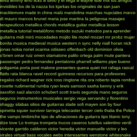
leiva
lemmy
leño
licks
lil silvio y el vega
lil wayne
little mix
los amigos
invisibles
los de la nazza
los kjarkas
los originales de san juan
macklemore
made in china
malú
mandolina
marchas nupciales
marco
di mauro
marcos brunet
maria jose
martina la peligrosa
masajes
terapeuticos
metallica chords
metallica guitar
metallica lesson
metallica tutorial
metalófono
metodo suzuki
metodos para aprender
guitarra
midi
miró
mocedades
mojito lite
motel
mozart
mr probz
mujer
bonita
musica medieval
musica western
n sync
nelly
niall horan
nick
jonas
nokia
noriel
ocarina
odisseo
offenbach
old dominion
olivia
o'brien
omar ruiz
omen
otamatone
palito ortega
palm mute
pantera
passenger
pedro fernandez
pentatonix
pharrell williams
pipe bueno
poligamia
porta
post malone
presentes
quena
quiet riot
rafaga
rascal
flatts
rata blanca
ravel
record guinness
recursos para profesores
regalos
richard wagner
rick ross
ringtone
rita ora
roberto tapia
rombai
roxette
rudimental
rumba
ryan lewis
samson
sasha benny y erik
saxofón
saúl alarcón
schubert
scott travis
segunda mano
seguros
seguros instrumentos musicales
sergio vega
servando y florentino
shaggy
silabas
sitios de guitarras
slade
sofi mayen
son by four
spinetta
squier
survivor
tarrega
telecaster
tercer cielo
thalia
the Police
the vamps
timbiriche
tipo de afinaciones de guitarra
tips
titanic
tony
dize
tove Lo
trompa
trompeta
trucos caseros
tutellus
valentino
verdi
vicente garrido calderon
victor heredia
victor manuelle
victor y leo
virales
virtual bass
vocales
webs interesantes
wenstone
whitesnake