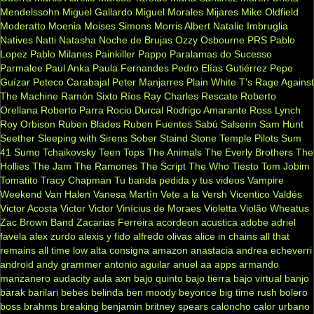
Mendelssohn
Miguel Gallardo
Miguel Morales
Mijares
Mike Oldfield
Moderatto
Moenia
Moises Simons
Morris Albert
Natalie Imbruglia
Natives
Natti Natasha
Noche de Brujas
Ozzy Osbourne
PRS
Pablo
Lopez
Pablo Milanes
Painkiller
Pappo
Paralamas do Sucesso
Parmalee
Paul Anka
Paula Fernandes
Pedro Elías Gutiérrez
Pepe
Guízar
Peteco Carabajal
Peter Manjarres
Plain White T's
Rage Against
The Machine
Ramón Sixto Ríos
Ray Charles
Rescate
Roberto
Orellana
Roberto Parra
Rocio Durcal
Rodrigo Amarante
Ross Lynch
Roy Orbison
Ruben Blades
Ruben Fuentes
Sabú
Salserin
Sam Hunt
Seether
Sleeping with Sirens
Sober
Staind
Stone Temple Pilots
Sum
41
Sumo
Tchaikovsky
Teen Tops
The Animals
The Everly Brothers
The
Hollies
The Jam
The Ramones
The Script
The Who
Tiesto
Tom Jobim
Tomatito
Tracy Chapman
Tu banda pedida y tus videos
Vampire
Weekend
Van Halen
Vanesa Martín
Vete a la Versh
Vicentico Valdés
Victor Acosta
Victor Victor
Vinícius de Moraes
Violetta
Violão
Wheatus
Zac Brown Band
Zacarias Ferreira
acordeon
acustica
adobe
adriel
favela
alex zurdo
alexis y fido
alfredo olivas
alice in chains
all that
remains
all time low
alta consigna
amazon
anastacia
andrea echeverri
android
andy grammer
antonio aguilar
anuel aa
apps
armando
manzanero
audacity
aula
axn
bajo quinto
bajo tierra
bajo virtual
banjo
barak
barilari
bebes
belinda
ben moody
beyonce
big time rush
bolero
boss
brahms
breaking benjamin
britney spears
caloncho
calor urbano