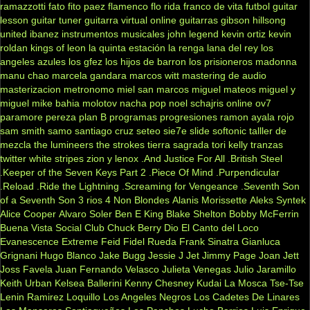
ramazzotti
fato
fito paez
flamenco
flo rida
franco de vita
futbol
guitar
lesson
guitar tuner
guitarra virtual online
guitarras gibson
hillsong
united
ibanez
instrumentos musicales
john legend
kevin ortiz
kevin
roldan
kings of leon
la quinta estación
la renga
lana del rey
los
angeles azules
los gfez
los hijos de barron
los prisioneros
madonna
manu chao
marcela gandara
marcos witt
mastering de audio
masterizacion
metronomo
miel san marcos
miguel mateos
miguel y
miguel
mike bahia
molotov
nacha pop
noel schajris
online
ov7
paramore
pereza
plan B
programas
progresiones
ramon ayala
rojo
sam smith
samo
santiago cruz
seteo
sie7e
slide
softonic
talller de
mezcla
the lumineers
the strokes
tierra sagrada
tori kelly
tranzas
twitter
white stripes
zion y lenox
.And Justice For All
.British Steel
.Keeper of the Seven Keys Part 2
.Piece Of Mind
.Purpendicular
.Reload
.Ride the Lightning
.Screaming for Vengeance
.Seventh Son
of a Seventh Son
3 rios
4 Non Blondes
Alanis Morissette
Aleks Syntek
Alice Cooper
Alvaro Soler
Ben E King
Blake Shelton
Bobby McFerrin
Buena Vista Social Club
Chuck Berry
Dio
El Canto del Loco
Evanescence
Extreme
Feid
Fidel Rueda
Frank Sinatra
Gianluca
Grignani
Hugo Blanco
Jake Bugg
Jessie J
Jet
Jimmy Page
Joan Jett
Joss Favela
Juan Fernando Velasco
Julieta Venegas
Julio Jaramillo
Keith Urban
Kelsea Ballerini
Kenny Chesney
Kudai
La Mosca Tse-Tse
Lenin Ramirez
Loquillo
Los Angeles Negros
Los Cadetes De Linares