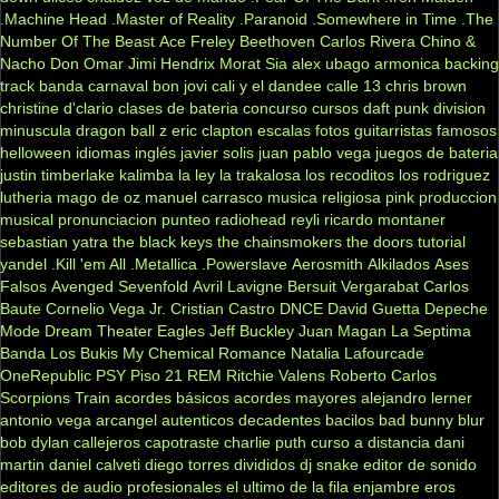
.Machine Head
.Master of Reality
.Paranoid
.Somewhere in Time
.The
Number Of The Beast
Ace Freley
Beethoven
Carlos Rivera
Chino &
Nacho
Don Omar
Jimi Hendrix
Morat
Sia
alex ubago
armonica
backing
track
banda carnaval
bon jovi
cali y el dandee
calle 13
chris brown
christine d'clario
clases de bateria
concurso
cursos
daft punk
division
minuscula
dragon ball z
eric clapton
escalas
fotos
guitarristas famosos
helloween
idiomas
inglés
javier solis
juan pablo vega
juegos de bateria
justin timberlake
kalimba
la ley
la trakalosa
los recoditos
los rodriguez
lutheria
mago de oz
manuel carrasco
musica religiosa
pink
produccion
musical
pronunciacion
punteo
radiohead
reyli
ricardo montaner
sebastian yatra
the black keys
the chainsmokers
the doors
tutorial
yandel
.Kill 'em All
.Metallica
.Powerslave
Aerosmith
Alkilados
Ases
Falsos
Avenged Sevenfold
Avril Lavigne
Bersuit Vergarabat
Carlos
Baute
Cornelio Vega Jr.
Cristian Castro
DNCE
David Guetta
Depeche
Mode
Dream Theater
Eagles
Jeff Buckley
Juan Magan
La Septima
Banda
Los Bukis
My Chemical Romance
Natalia Lafourcade
OneRepublic
PSY
Piso 21
REM
Ritchie Valens
Roberto Carlos
Scorpions
Train
acordes básicos
acordes mayores
alejandro lerner
antonio vega
arcangel
autenticos decadentes
bacilos
bad bunny
blur
bob dylan
callejeros
capotraste
charlie puth
curso a distancia
dani
martin
daniel calveti
diego torres
divididos
dj snake
editor de sonido
editores de audio profesionales
el ultimo de la fila
enjambre
eros