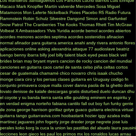
Los Manseros Santiagueños
Los Panchos
Lucho Barrios
Luis Enrique
Macaco
Mark Knopfler
Martín valverde
Mercedes Sosa
Miguel
Matamoros
Mon Laferte
Nickelback
Pixies
Placebo
R5
Radio Futura
Rammstein
Robin Schulz
Silvestre Dangond
Simon and Garfunkel
Snow Patrol
The Cranberries
The Kooks
Thomas Rhett
Tim McGraw
Volbeat
X Ambassadors
Ylvis
Yuridia
acorde bemol
acordes abiertos
acordes menores
acordes septima
acordes sostenidos
afinacion
normal
afinador para guitarra
america
anahi
andy rivera
antonio flores
aplicaciones online
asking alexandria
attaque 77
audioslave
beatriz
luengo
benny ibarra
billy joel
billy talent
black eyed peas
black veil
brides
brian may
bryant myers
cancion de rocky
cancion del mundial
canciones en guitarra
caos
cartel de santa
celso piña
celtas cortos
cesar de guatemala
chamamé
chico novarro
chris isaak
chucho
monge
ciara
ciro y los persas
clases guitarra en Uruguay
codigo fn
conjunto primavera
coque malla
cover
danna paola
de la ghetto
demi
lovato
denisse de kalafe
descargas gratis
disturbed
duelo
duncan dhu
el coyote y su banda tierra santa
ellie goulding
eminem
en espiritu y
en verdad
enigma norteño
fabiana cantilo
fall out boy
fun
funky
gente
de zona
george harrison
gorillaz
gotye
guaco
guitarra electrica virtual
guitarra tango
guitarraviva.com
hoobastank
hozier
iggy azalea
india
martinez
jaguares
john fogerty
jorge drexler
jorge negrete
jose luis
perales
koko
korg
la cuca
la union
las pastillas del abuelo
laura pausini
lecciones
leon gieco
les paul
los primos mx
los ronaldos
lucas arnau