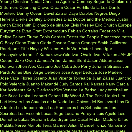
Young
Christian Nodal
Christina Aguilera
Compay Segundo
Cookin’ on
3 Burners
Counting Crows
Cream
César Portillo de la Luz
Danilo
Montero
Danny Ocean
David Záizar
Daya
Diablos Negros
Diego
Herrera
Dierks Bentley
Diomedes Diaz
Doctor and the Medics
Dustin
Lynch
Echosmith
El chapo de sinaloa
Elvis Presley
Eric Church
Europe
Eurythmics
Evan Craft
Extremoduro
Fabian Corrales
Federico Villa
Felipe Pelaez
Flume
Fools Garden
Foster the People
Francesco Yates
G-Eazy
Glenn Tipton
Gloria Gaynor
Gnash
Granger Smith
Guillermo
Rodríguez Fiffe
Hayley Williams
He Is We
Héctor Lavoe
Igor
Presnyakov
Israel IZ Kamakawiwo'ole
Ivan Ovalle
Ivan Villazon
JAF
JP
Cooper
Jake Owen
James Arthur
James Blunt
Jason Aldean
Jason
Donovan
Jhon Alex Castaño
Joe Cuba
Joe Perry
Johann Strauss
Jon
Pardi
Jonas Blue
Jorge Celedon
Jose Angel Bedoya
Jose Madero
Jose Vaca Flores
Joseíto
Juan Vicente Torrealba
Juan Záizar
Juancho
Polo Valencia
Juanito Makandé
Judy Santos
Kai
Kansas
Kany Garcia
Kar Accidents
Kelly Clarkson
Kiko Veneno
La Beriso
Lady Antebellum
Lee Brice
Lenka
Leonard Cohen
Lilly Wood & The Prick
Liquits
Lira
Lori Meyers
Los Abuelos de la Nada
Los Chicos del Boulevard
Los De
Adentro
Los Impacientes
Los Rancheros
Los Sebastianes
Los
Secretos
Los Visconti
Lucas Sugo
Luciano Pereyra
Luis Aguilé
Luis
Demetrio
Lukas Graham
Luke Bryan
Luz Casal
M clan
Maddie & Tae
Maldita Nerea
Manolo Tena
Manuel Julian
Manuel Turizo
Marcelino
Guerra
Marco Aurelio
Marcos Yaroide
Marta Sanchez
Martín Urieta