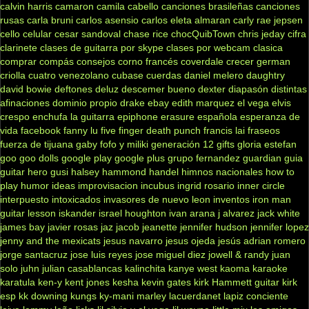
calvin harris
camaron
camila cabello
canciones brasileñas
canciones
rusas
carla bruni
carlos asensio
carlos eleta almaran
carly rae jepsen
cello
celular
cesar sandoval
chase rice
chocQuibTown
chris jeday
cifra
clarinete
clases de guitarra por skype
clases por webcam
clasica
comprar
compás
consejos
corno francés
coverdale
crecer german
criolla
cuatro venezolano
cubase
cuerdas
daniel melero
daughtry
david bowie
deftones
deluz
descemer bueno
dexter
diapasón
distintas
afinaciones
dominio propio
drake
ebay
edith marquez
el vega
elvis
crespo
enchufa la guitarra
epiphone
erasure
española
esperanza de
vida
facebook
fanny lu
five finger death punch
francis lai
fraseos
fuerza de tijuana
gaby fofo y miliki
generación 12
gifts
gloria estefan
goo goo dolls
google play
google plus
grupo fernandez
guardian
guia
guitar hero
gusi
halsey
hammond
handel
himnos nacionales
how to
play
humor
ideas
improvisacion
incubus
ingrid rosario
inner circle
interpuesto
intoxicados
invasores de nuevo leon
inventos
iron man
guitar lesson
iskander
israel houghton
ivan arana
j alvarez
jack white
james bay
javier rosas
jaz jacob
jeanette
jennifer hudson
jennifer lopez
jenny and the mexicats
jesus navarro
jesus ojeda
jesús adrian romero
jorge santacruz
jose luis reyes
jose miguel diez
jowell & randy
juan
solo
juhn
julian casablancas
kalinchita
kanye west
kaoma
karaoke
karatula
ken-y
kent jones
kesha
kevin gates
kirk Hammett guitar
kirk
esp
kk downing
kungs
ky-mani marley
lacuerdanet
lapiz conciente