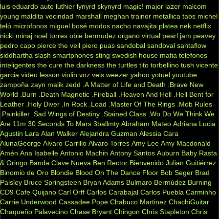
luis eduardo aute
luthier
lynyrd skynyrd
magic!
major lazer
malcom
young
maldita vecindad
marshall
meghan trainor
metallica tabs
michel
teló
microfonos
miguel bosé
modos
nacho
navajita platea
nek
netflix
nicki minaj
noel torres
obie bermudez
organo virtual
pearl jam
peavey
pedro capo
pierce the veil
piero
puas
sandobal
sandoval
santaflow
siddhartha
slash
smartphones
sting
swedish house mafia
telefonos
inteligentes
the cure
the darkness
the turtles
tito torbellino
tush
vicente
garcia
video lesson
violin
voz veis
weezer
yahoo
yotuel
youtube
zampoña
zayn malik
zedd
.A Matter of Life and Death
.Brave New
World
.Burn
.Death Magnetic
.Fireball
.Heaven And Hell
.Hell Bent for
Leather
.Holy Diver
.In Rock
.Load
.Master Of The Rings
.Mob Rules
.Painkiller
.Sad Wings of Destiny
.Stained Class
.Wo Do We Think We
Are
11m
30 Seconds To Mars
3ballmty
Abraham Mateo
Adriana Lucia
Agustin Lara
Alan Walker
Alejandra Guzman
Alessia Cara
AlunaGeorge
Alvaro Carrillo
Alvaro Torres
Amy Lee
Amy Macdonald
Amén
Ana Isabelle
Antonio Machin
Antony Santos
Auburn
Baby Rasta
& Gringo
Banda Clave Nueva
Ben Rector
Bienvenido Julian Guitiérrez
Binomio de Oro
Blondie
Blood On The Dance Floor
Bob Seger
Brad
Paisley
Bruce Springsteen
Bryan Adams
Bulmaro Bermúdez
Burning
CD9
Cafe Quijano
Carl Orff
Carlos Carabajal
Carlos Puebla
Carminho
Carrie Underwood
Cassadee Pope
Chabuco Martinez
ChachiGuitar
Chaqueño Palavecino
Chase Bryant
Chingon
Chris Stapleton
Chris