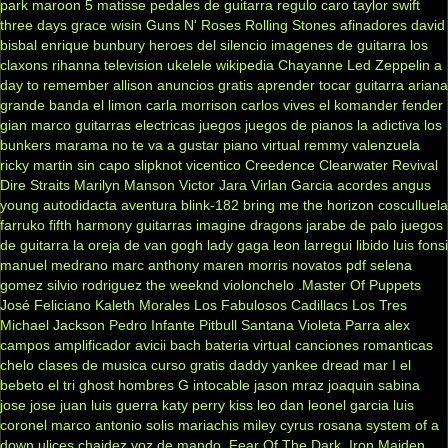
park
maroon 5
matisse
pedales de guitarra
regulo caro
taylor swift
three days grace
wisin
Guns N' Roses
Rolling Stones
afinadores
david
bisbal
enrique bunbury
heroes del silencio
imagenes de guitarra
los
claxons
rihanna
television
ukelele
wikipedia
Chayanne
Led Zeppelin
a
day to remember
allison
anuncios gratis
aprender tocar guitarra
ariana
grande
banda el limon
carla morrison
carlos vives
el komander
fender
gian marco
guitarras electricas
juegos
juegos de pianos
la adictiva
los
bunkers
marama
no te va a gustar
piano virtual
remmy valenzuela
ricky martin
sin capo
slipknot
vicentico
Creedence Clearwater Revival
Dire Straits
Marilyn Manson
Victor Jara
Virlan Garcia
acordes
angus
young
autodidacta
aventura
blink-182
bring me the horizon
cosculluela
farruko
fifth harmony
guitarras
imagine dragons
jarabe de palo
juegos
de guitarra
la oreja de van gogh
lady gaga
leon larregui
libido
luis fonsi
manuel medrano
marc anthony
maren morris
novatos
pdf
selena
gomez
silvio rodriguez
the weeknd
violonchelo
.Master Of Puppets
José Feliciano
Kaleth Morales
Los Fabulosos Cadillacs
Los Tres
Michael Jackson
Pedro Infante
Pitbull
Santana
Violeta Parra
alex
campos
amplificador
avicii
bach
bateria virtual
canciones romanticas
chelo
clases de musica
curso gratis
daddy yankee
dread mar I
el
bebeto
el tri
ghost
hombres G
intocable
jason mraz
joaquin sabina
jose jose
juan luis guerra
katy perry
kiss
leo dan
leonel garcia
luis
coronel
marco antonio solis
mariachis
miley cyrus
rosana
system of a
down
ulices chaidez
voz de mando
.Fear Of The Dark
.Iron Maiden