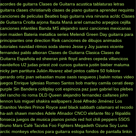
acordes de guitarra
Clases de Guitarra acustica
tablaturas
letras
guitarra clases
christianvib
clases de piano
guitarra
aprender
requinto
canciones de peliculas
Beatles
bajo
guitarra viva
nirvana
ac/dc
Clases
de Guitarra Criolla
arjona
flauta
Maná
ariel camacho
arpegios
cejilla
canciones infantiles
Banda MS
alejandro sanz
canciones mexicanas
iron maiden
Bateria
metallica
series
Melendi
Green Day
guitarra para
principiantes
one direction
Reik
canciones de dibujos animados
tutoriales
navidad
ritmos
soda stereo
Jesse y Joy
juanes
vicente
fernandez
pablo alboran
Clases de Guitarra Clasica
Clases de
Guitarra Española
ed sheeran
pink floyd
andres cepeda
villancicos
navideños
U2
judas priest
zoé
cursos guitarra
justin bieber
maluma
nicky jam
partitura
Julión Alvarez
abel pintos
calibre 50
folklore
gerardo ortiz
joan sebastian
muse
oasis
rasgueos
j balvin
notas
video
juegos
Enrique Iglesias
Romeo Santos
bob marley
camila
cerati
deep
purple
Sin Bandera
coldplay
coti
espinoza paz
juan gabriel
los plebes
del rancho
rio roma
DLD
Queen
alejandro fernandez
caifanes
john
lennon
luis miguel
shakira
wallpapers
José Alfredo Jiménez
Los
Enanitos Verdes
Prince Royce
axel
black sabbath
calamaro
el recodo
ha-ash
shawn mendes
Adele
Afinador
CNCO
elefante
fito y fitipaldis
fonseca
juegos de musica
pianos
pxndx
red hot chili peppers
5SOS
Bruno Mars
Café Tacvba
Foo Fighters
Megadeth
Ozuna
Soy Luna
arctic monkeys
efectos para guitarra
estopa
fondos de pantalla
linkin