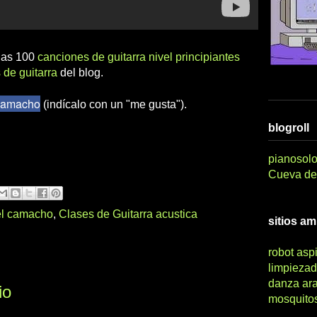
 las 100
canciones de guitarra nivel principiantes
 de guitarra
del blog.
 Camacho
(indícalo con un "me gusta").
blogroll
pianosolo
Cueva del
el camacho
,
Clases de Guitarra acustica
sitios a
robot asp
limpiezad
danza ar
io
mosquito