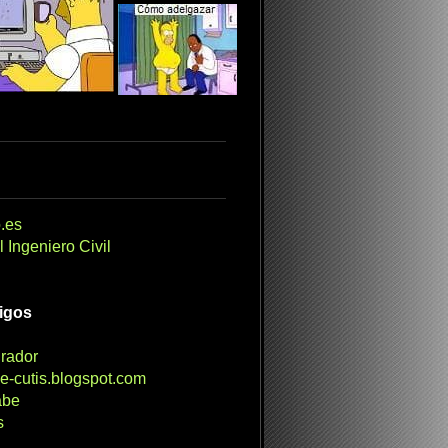
.es
 Ingeniero Civil
migos
irador
e-cutis.blogspot.com
abe
s