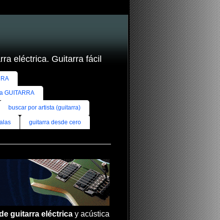
ra eléctrica. Guitarra fácil
RRA
ra GUITARRA
buscar por artista (guitarra)
alas
guitarra desde cero
de guitarra eléctrica
y acústica