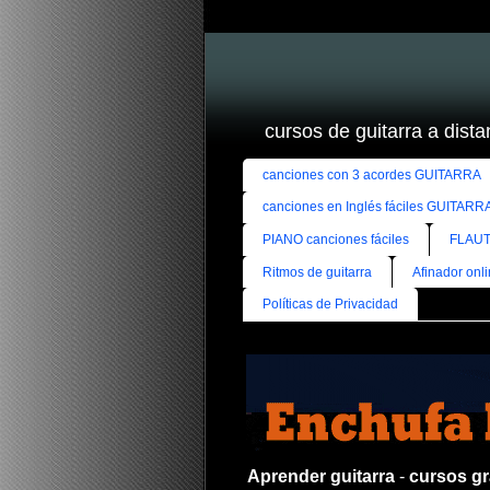
cursos de guitarra a distan
canciones con 3 acordes GUITARRA
canciones en Inglés fáciles GUITARR
PIANO canciones fáciles
FLAUT
Ritmos de guitarra
Afinador onl
Políticas de Privacidad
Aprender guitarra
-
cursos gra