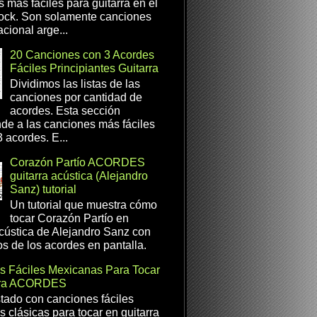
s más fáciles para guitarra en el
ock. Son solamente canciones
cional arge...
20 Canciones con 3 Acordes
Fáciles Principiantes Guitarra
Dividimos las listas de las
canciones por cantidad de
acordes. Esta sección
de a las canciones más fáciles
 acordes. E...
Corazón Partío ACORDES
guitarra acústica (Alejandro
Sanz) tutorial
Un tutorial que muestra cómo
tocar Corazón Partío en
acústica de Alejandro Sanz con
os de los acordes en pantalla.
s Fáciles Mexicanas Para Tocar
rra ACORDES
istado con canciones fáciles
 clásicas para tocar en guitarra