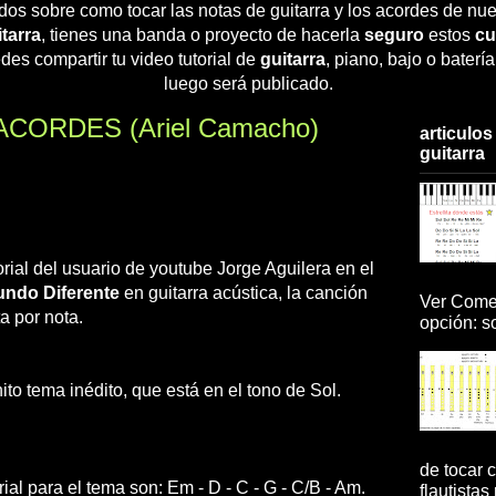
dos sobre como tocar las notas de guitarra y los acordes de nue
tarra
, tienes una banda o proyecto de hacerla
seguro
estos
cu
des compartir tu video tutorial de
guitarra
, piano, bajo o baterí
luego será publicado.
 ACORDES (Ariel Camacho)
articulos
guitarra
rial del usuario de youtube Jorge Aguilera en el
ndo Diferente
en guitarra acústica, la canción
Ver Comen
a por nota.
opción: so
to tema inédito, que está en el tono de Sol.
de tocar c
ial para el tema son: Em - D - C - G - C/B - Am.
flautistas