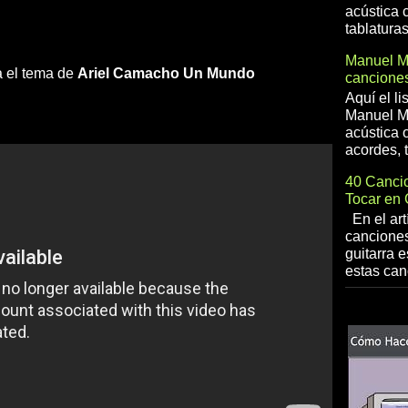
acústica 
tablaturas
Manuel 
a el tema de
Ariel Camacho
Un Mundo
canciones
Aquí el l
Manuel Me
acústica o
acordes, t
40 Cancio
Tocar en 
En el art
canciones
guitarra e
estas can