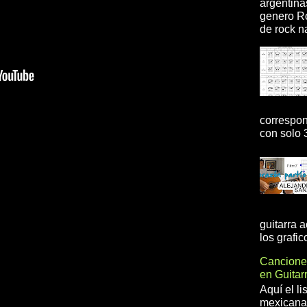
argentina
genero R
de rock na
correspon
con solo 3
guitarra 
los grafic
Cancione
en Guita
Aquí el l
mexicanas