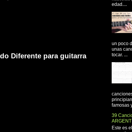
edad....
un poco d
unas canc
o Diferente para guitarra
tocar. ...
canciones
principia
famosas y 
39 Cancio
ARGENT
Este es e