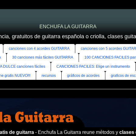
ENCHUFA LA GUITARRA
cia, gratuitos de guitarra española o criolla, clases guitar
canciones con 4 acordes GUITARRA
canciones con 5 acordes GUITA
A
30 canciones más fáciles GUITARRA
100 CANCIONES FACILES pa
A DULCE canciones fáciles
CANCIONES FACILES: Elige un instrumento
ine gratis NUEVO!!!
recursos
gráficos de acordes
graficos de esc
tis de guitarra
- Enchufa La Guitarra reune métodos y
clases 