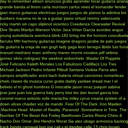
day to remember
allison
anuncios gratis
aprender tocar guitarra
ariana
grande
banda el limon
carla morrison
carlos vives
el komander
fender
gian marco
guitarras electricas
juegos
juegos de pianos
la adictiva
los
bunkers
marama
no te va a gustar
piano virtual
remmy valenzuela
ricky martin
sin capo
slipknot
vicentico
Creedence Clearwater Revival
Dire Straits
Marilyn Manson
Victor Jara
Virlan Garcia
acordes
angus
young
autodidacta
aventura
blink-182
bring me the horizon
cosculluela
farruko
fifth harmony
guitarras
imagine dragons
jarabe de palo
juegos
de guitarra
la oreja de van gogh
lady gaga
leon larregui
libido
luis fonsi
manuel medrano
marc anthony
maren morris
novatos
pdf
selena
gomez
silvio rodriguez
the weeknd
violonchelo
.Master Of Puppets
José Feliciano
Kaleth Morales
Los Fabulosos Cadillacs
Los Tres
Michael Jackson
Pedro Infante
Pitbull
Santana
Violeta Parra
alex
campos
amplificador
avicii
bach
bateria virtual
canciones romanticas
chelo
clases de musica
curso gratis
daddy yankee
dread mar I
el
bebeto
el tri
ghost
hombres G
intocable
jason mraz
joaquin sabina
jose jose
juan luis guerra
katy perry
kiss
leo dan
leonel garcia
luis
coronel
marco antonio solis
mariachis
miley cyrus
rosana
system of a
down
ulices chaidez
voz de mando
.Fear Of The Dark
.Iron Maiden
.Machine Head
.Master of Reality
.Paranoid
.Somewhere in Time
.The
Number Of The Beast
Ace Freley
Beethoven
Carlos Rivera
Chino &
Nacho
Don Omar
Jimi Hendrix
Morat
Sia
alex ubago
armonica
backing
track
banda carnaval
bon jovi
cali y el dandee
calle 13
chris brown