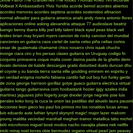
Snow Patrol
The Cranberries
The Kooks
Thomas Rhett
Tim McGraw
Volbeat
X Ambassadors
Ylvis
Yuridia
acorde bemol
acordes abiertos
acordes menores
acordes septima
acordes sostenidos
afinacion
normal
afinador para guitarra
america
anahi
andy rivera
antonio flores
aplicaciones online
asking alexandria
attaque 77
audioslave
beatriz
luengo
benny ibarra
billy joel
billy talent
black eyed peas
black veil
brides
brian may
bryant myers
cancion de rocky
cancion del mundial
canciones en guitarra
caos
cartel de santa
celso piña
celtas cortos
cesar de guatemala
chamamé
chico novarro
chris isaak
chucho
monge
ciara
ciro y los persas
clases guitarra en Uruguay
codigo fn
conjunto primavera
coque malla
cover
danna paola
de la ghetto
demi
lovato
denisse de kalafe
descargas gratis
disturbed
duelo
duncan dhu
el coyote y su banda tierra santa
ellie goulding
eminem
en espiritu y
en verdad
enigma norteño
fabiana cantilo
fall out boy
fun
funky
gente
de zona
george harrison
gorillaz
gotye
guaco
guitarra electrica virtual
guitarra tango
guitarraviva.com
hoobastank
hozier
iggy azalea
india
martinez
jaguares
john fogerty
jorge drexler
jorge negrete
jose luis
perales
koko
korg
la cuca
la union
las pastillas del abuelo
laura pausini
lecciones
leon gieco
les paul
los primos mx
los ronaldos
lucas arnau
luis eduardo aute
luthier
lynyrd skynyrd
magic!
major lazer
malcom
young
maldita vecindad
marshall
meghan trainor
metallica tabs
michel
teló
microfonos
miguel bosé
modos
nacho
navajita platea
nek
netflix
nicki minaj
noel torres
obie bermudez
organo virtual
pearl jam
peavey