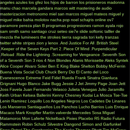
angeles azules
los gfez
los hijos de barron
los prisioneros
madonna
manu chao
marcela gandara
marcos witt
mastering de audio
masterizacion
metronomo
miel san marcos
miguel mateos
miguel y
miguel
mike bahia
molotov
nacha pop
noel schajris
online
ov7
paramore
pereza
plan B
programas
progresiones
ramon ayala
rojo
sam smith
samo
santiago cruz
seteo
sie7e
slide
softonic
talller de
mezcla
the lumineers
the strokes
tierra sagrada
tori kelly
tranzas
twitter
white stripes
zion y lenox
.And Justice For All
.British Steel
.Keeper of the Seven Keys Part 2
.Piece Of Mind
.Purpendicular
.Reload
.Ride the Lightning
.Screaming for Vengeance
.Seventh Son
of a Seventh Son
3 rios
4 Non Blondes
Alanis Morissette
Aleks Syntek
Alice Cooper
Alvaro Soler
Ben E King
Blake Shelton
Bobby McFerrin
Buena Vista Social Club
Chuck Berry
Dio
El Canto del Loco
Evanescence
Extreme
Feid
Fidel Rueda
Frank Sinatra
Gianluca
Grignani
Hugo Blanco
Jake Bugg
Jessie J
Jet
Jimmy Page
Joan Jett
Joss Favela
Juan Fernando Velasco
Julieta Venegas
Julio Jaramillo
Keith Urban
Kelsea Ballerini
Kenny Chesney
Kudai
La Mosca Tse-Tse
Lenin Ramirez
Loquillo
Los Angeles Negros
Los Cadetes De Linares
Los Manseros Santiagueños
Los Panchos
Lucho Barrios
Luis Enrique
Macaco
Mark Knopfler
Martín valverde
Mercedes Sosa
Miguel
Matamoros
Mon Laferte
Nickelback
Pixies
Placebo
R5
Radio Futura
Rammstein
Robin Schulz
Silvestre Dangond
Simon and Garfunkel