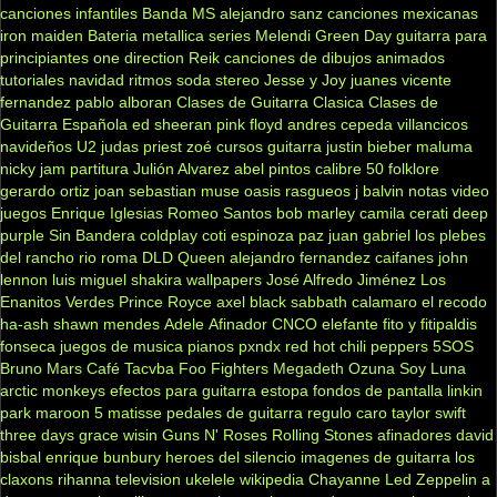
canciones infantiles
Banda MS
alejandro sanz
canciones mexicanas
iron maiden
Bateria
metallica
series
Melendi
Green Day
guitarra para
principiantes
one direction
Reik
canciones de dibujos animados
tutoriales
navidad
ritmos
soda stereo
Jesse y Joy
juanes
vicente
fernandez
pablo alboran
Clases de Guitarra Clasica
Clases de
Guitarra Española
ed sheeran
pink floyd
andres cepeda
villancicos
navideños
U2
judas priest
zoé
cursos guitarra
justin bieber
maluma
nicky jam
partitura
Julión Alvarez
abel pintos
calibre 50
folklore
gerardo ortiz
joan sebastian
muse
oasis
rasgueos
j balvin
notas
video
juegos
Enrique Iglesias
Romeo Santos
bob marley
camila
cerati
deep
purple
Sin Bandera
coldplay
coti
espinoza paz
juan gabriel
los plebes
del rancho
rio roma
DLD
Queen
alejandro fernandez
caifanes
john
lennon
luis miguel
shakira
wallpapers
José Alfredo Jiménez
Los
Enanitos Verdes
Prince Royce
axel
black sabbath
calamaro
el recodo
ha-ash
shawn mendes
Adele
Afinador
CNCO
elefante
fito y fitipaldis
fonseca
juegos de musica
pianos
pxndx
red hot chili peppers
5SOS
Bruno Mars
Café Tacvba
Foo Fighters
Megadeth
Ozuna
Soy Luna
arctic monkeys
efectos para guitarra
estopa
fondos de pantalla
linkin
park
maroon 5
matisse
pedales de guitarra
regulo caro
taylor swift
three days grace
wisin
Guns N' Roses
Rolling Stones
afinadores
david
bisbal
enrique bunbury
heroes del silencio
imagenes de guitarra
los
claxons
rihanna
television
ukelele
wikipedia
Chayanne
Led Zeppelin
a