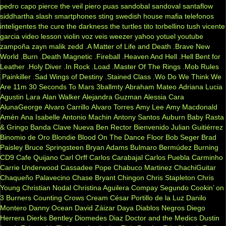
pedro capo
pierce the veil
piero
puas
sandobal
sandoval
santaflow
siddhartha
slash
smartphones
sting
swedish house mafia
telefonos
inteligentes
the cure
the darkness
the turtles
tito torbellino
tush
vicente
garcia
video lesson
violin
voz veis
weezer
yahoo
yotuel
youtube
zampoña
zayn malik
zedd
.A Matter of Life and Death
.Brave New
World
.Burn
.Death Magnetic
.Fireball
.Heaven And Hell
.Hell Bent for
Leather
.Holy Diver
.In Rock
.Load
.Master Of The Rings
.Mob Rules
.Painkiller
.Sad Wings of Destiny
.Stained Class
.Wo Do We Think We
Are
11m
30 Seconds To Mars
3ballmty
Abraham Mateo
Adriana Lucia
Agustin Lara
Alan Walker
Alejandra Guzman
Alessia Cara
AlunaGeorge
Alvaro Carrillo
Alvaro Torres
Amy Lee
Amy Macdonald
Amén
Ana Isabelle
Antonio Machin
Antony Santos
Auburn
Baby Rasta
& Gringo
Banda Clave Nueva
Ben Rector
Bienvenido Julian Guitiérrez
Binomio de Oro
Blondie
Blood On The Dance Floor
Bob Seger
Brad
Paisley
Bruce Springsteen
Bryan Adams
Bulmaro Bermúdez
Burning
CD9
Cafe Quijano
Carl Orff
Carlos Carabajal
Carlos Puebla
Carminho
Carrie Underwood
Cassadee Pope
Chabuco Martinez
ChachiGuitar
Chaqueño Palavecino
Chase Bryant
Chingon
Chris Stapleton
Chris
Young
Christian Nodal
Christina Aguilera
Compay Segundo
Cookin’ on
3 Burners
Counting Crows
Cream
César Portillo de la Luz
Danilo
Montero
Danny Ocean
David Záizar
Daya
Diablos Negros
Diego
Herrera
Dierks Bentley
Diomedes Diaz
Doctor and the Medics
Dustin