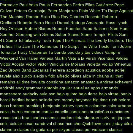
Parmalee
Paul Anka
Paula Fernandes
Pedro Elías Gutiérrez
Pepe
Guízar
Peteco Carabajal
Peter Manjarres
Plain White T's
Rage Against
The Machine
Ramón Sixto Ríos
Ray Charles
Rescate
Roberto
Orellana
Roberto Parra
Rocio Durcal
Rodrigo Amarante
Ross Lynch
Roy Orbison
Ruben Blades
Ruben Fuentes
Sabú
Salserin
Sam Hunt
Seether
Sleeping with Sirens
Sober
Staind
Stone Temple Pilots
Sum
41
Sumo
Tchaikovsky
Teen Tops
The Animals
The Everly Brothers
The
Hollies
The Jam
The Ramones
The Script
The Who
Tiesto
Tom Jobim
Tomatito
Tracy Chapman
Tu banda pedida y tus videos
Vampire
Weekend
Van Halen
Vanesa Martín
Vete a la Versh
Vicentico Valdés
Victor Acosta
Victor Victor
Vinícius de Moraes
Violetta
Violão
Wheatus
Zac Brown Band
Zacarias Ferreira
acordeon
acustica
adobe
adriel
favela
alex zurdo
alexis y fido
alfredo olivas
alice in chains
all that
remains
all time low
alta consigna
amazon
anastacia
andrea echeverri
android
andy grammer
antonio aguilar
anuel aa
apps
armando
manzanero
audacity
aula
axn
bajo quinto
bajo tierra
bajo virtual
banjo
barak
barilari
bebes
belinda
ben moody
beyonce
big time rush
bolero
boss
brahms
breaking benjamin
britney spears
caloncho
calor urbano
calvin harris
camaron
camila cabello
canciones brasileñas
canciones
rusas
carla bruni
carlos asensio
carlos eleta almaran
carly rae jepsen
cello
celular
cesar sandoval
chase rice
chocQuibTown
chris jeday
cifra
clarinete
clases de guitarra por skype
clases por webcam
clasica