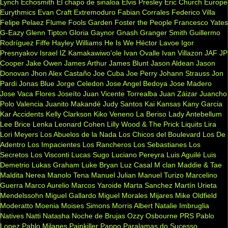
Lynch
Echosmith
El chapo de sinaloa
Elvis Presley
Eric Church
Europe
Eurythmics
Evan Craft
Extremoduro
Fabian Corrales
Federico Villa
Felipe Pelaez
Flume
Fools Garden
Foster the People
Francesco Yates
G-Eazy
Glenn Tipton
Gloria Gaynor
Gnash
Granger Smith
Guillermo
Rodríguez Fiffe
Hayley Williams
He Is We
Héctor Lavoe
Igor
Presnyakov
Israel IZ Kamakawiwo'ole
Ivan Ovalle
Ivan Villazon
JAF
JP
Cooper
Jake Owen
James Arthur
James Blunt
Jason Aldean
Jason
Donovan
Jhon Alex Castaño
Joe Cuba
Joe Perry
Johann Strauss
Jon
Pardi
Jonas Blue
Jorge Celedon
Jose Angel Bedoya
Jose Madero
Jose Vaca Flores
Joseíto
Juan Vicente Torrealba
Juan Záizar
Juancho
Polo Valencia
Juanito Makandé
Judy Santos
Kai
Kansas
Kany Garcia
Kar Accidents
Kelly Clarkson
Kiko Veneno
La Beriso
Lady Antebellum
Lee Brice
Lenka
Leonard Cohen
Lilly Wood & The Prick
Liquits
Lira
Lori Meyers
Los Abuelos de la Nada
Los Chicos del Boulevard
Los De
Adentro
Los Impacientes
Los Rancheros
Los Sebastianes
Los
Secretos
Los Visconti
Lucas Sugo
Luciano Pereyra
Luis Aguilé
Luis
Demetrio
Lukas Graham
Luke Bryan
Luz Casal
M clan
Maddie & Tae
Maldita Nerea
Manolo Tena
Manuel Julian
Manuel Turizo
Marcelino
Guerra
Marco Aurelio
Marcos Yaroide
Marta Sanchez
Martín Urieta
Mendelssohn
Miguel Gallardo
Miguel Morales
Mijares
Mike Oldfield
Moderatto
Moenia
Moises Simons
Morris Albert
Natalie Imbruglia
Natives
Natti Natasha
Noche de Brujas
Ozzy Osbourne
PRS
Pablo
Lopez
Pablo Milanes
Painkiller
Pappo
Paralamas do Sucesso