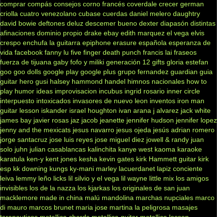
comprar
compás
consejos
corno francés
coverdale
crecer german
criolla
cuatro venezolano
cubase
cuerdas
daniel melero
daughtry
david bowie
deftones
deluz
descemer bueno
dexter
diapasón
distintas
afinaciones
dominio propio
drake
ebay
edith marquez
el vega
elvis
crespo
enchufa la guitarra
epiphone
erasure
española
esperanza de
vida
facebook
fanny lu
five finger death punch
francis lai
fraseos
fuerza de tijuana
gaby fofo y miliki
generación 12
gifts
gloria estefan
goo goo dolls
google play
google plus
grupo fernandez
guardian
guia
guitar hero
gusi
halsey
hammond
handel
himnos nacionales
how to
play
humor
ideas
improvisacion
incubus
ingrid rosario
inner circle
interpuesto
intoxicados
invasores de nuevo leon
inventos
iron man
guitar lesson
iskander
israel houghton
ivan arana
j alvarez
jack white
james bay
javier rosas
jaz jacob
jeanette
jennifer hudson
jennifer lopez
jenny and the mexicats
jesus navarro
jesus ojeda
jesús adrian romero
jorge santacruz
jose luis reyes
jose miguel diez
jowell & randy
juan
solo
juhn
julian casablancas
kalinchita
kanye west
kaoma
karaoke
karatula
ken-y
kent jones
kesha
kevin gates
kirk Hammett guitar
kirk
esp
kk downing
kungs
ky-mani marley
lacuerdanet
lapiz conciente
leiva
lemmy
leño
licks
lil silvio y el vega
lil wayne
little mix
los amigos
invisibles
los de la nazza
los kjarkas
los originales de san juan
macklemore
made in china
malú
mandolina
marchas nupciales
marco
di mauro
marcos brunet
maria jose
martina la peligrosa
masajes