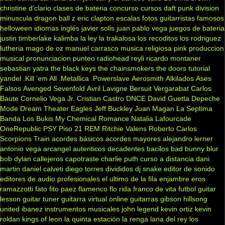
christine d'clario
clases de bateria
concurso
cursos
daft punk
division
minuscula
dragon ball z
eric clapton
escalas
fotos
guitarristas famosos
helloween
idiomas
inglés
javier solis
juan pablo vega
juegos de bateria
justin timberlake
kalimba
la ley
la trakalosa
los recoditos
los rodriguez
lutheria
mago de oz
manuel carrasco
musica religiosa
pink
produccion
musical
pronunciacion
punteo
radiohead
reyli
ricardo montaner
sebastian yatra
the black keys
the chainsmokers
the doors
tutorial
yandel
.Kill 'em All
.Metallica
.Powerslave
Aerosmith
Alkilados
Ases
Falsos
Avenged Sevenfold
Avril Lavigne
Bersuit Vergarabat
Carlos
Baute
Cornelio Vega Jr.
Cristian Castro
DNCE
David Guetta
Depeche
Mode
Dream Theater
Eagles
Jeff Buckley
Juan Magan
La Septima
Banda
Los Bukis
My Chemical Romance
Natalia Lafourcade
OneRepublic
PSY
Piso 21
REM
Ritchie Valens
Roberto Carlos
Scorpions
Train
acordes básicos
acordes mayores
alejandro lerner
antonio vega
arcangel
autenticos decadentes
bacilos
bad bunny
blur
bob dylan
callejeros
capotraste
charlie puth
curso a distancia
dani
martin
daniel calveti
diego torres
divididos
dj snake
editor de sonido
editores de audio profesionales
el ultimo de la fila
enjambre
eros
ramazzotti
fato
fito paez
flamenco
flo rida
franco de vita
futbol
guitar
lesson
guitar tuner
guitarra virtual online
guitarras gibson
hillsong
united
ibanez
instrumentos musicales
john legend
kevin ortiz
kevin
roldan
kings of leon
la quinta estación
la renga
lana del rey
los