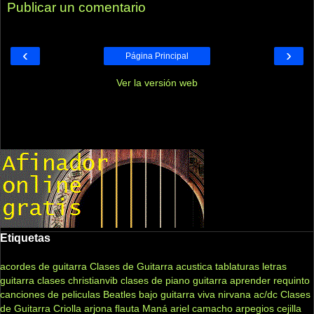
Publicar un comentario
‹
›
Página Principal
Ver la versión web
Etiquetas
acordes de guitarra
Clases de Guitarra acustica
tablaturas
letras
guitarra clases
christianvib
clases de piano
guitarra
aprender
requinto
canciones de peliculas
Beatles
bajo
guitarra viva
nirvana
ac/dc
Clases
de Guitarra Criolla
arjona
flauta
Maná
ariel camacho
arpegios
cejilla