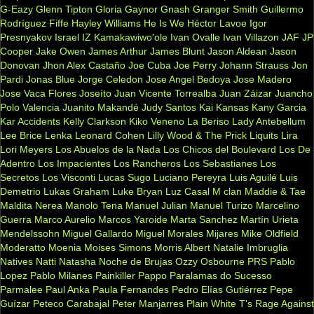
G-Eazy
Glenn Tipton
Gloria Gaynor
Gnash
Granger Smith
Guillermo
Rodríguez Fiffe
Hayley Williams
He Is We
Héctor Lavoe
Igor
Presnyakov
Israel IZ Kamakawiwo'ole
Ivan Ovalle
Ivan Villazon
JAF
JP
Cooper
Jake Owen
James Arthur
James Blunt
Jason Aldean
Jason
Donovan
Jhon Alex Castaño
Joe Cuba
Joe Perry
Johann Strauss
Jon
Pardi
Jonas Blue
Jorge Celedon
Jose Angel Bedoya
Jose Madero
Jose Vaca Flores
Joseíto
Juan Vicente Torrealba
Juan Záizar
Juancho
Polo Valencia
Juanito Makandé
Judy Santos
Kai
Kansas
Kany Garcia
Kar Accidents
Kelly Clarkson
Kiko Veneno
La Beriso
Lady Antebellum
Lee Brice
Lenka
Leonard Cohen
Lilly Wood & The Prick
Liquits
Lira
Lori Meyers
Los Abuelos de la Nada
Los Chicos del Boulevard
Los De
Adentro
Los Impacientes
Los Rancheros
Los Sebastianes
Los
Secretos
Los Visconti
Lucas Sugo
Luciano Pereyra
Luis Aguilé
Luis
Demetrio
Lukas Graham
Luke Bryan
Luz Casal
M clan
Maddie & Tae
Maldita Nerea
Manolo Tena
Manuel Julian
Manuel Turizo
Marcelino
Guerra
Marco Aurelio
Marcos Yaroide
Marta Sanchez
Martín Urieta
Mendelssohn
Miguel Gallardo
Miguel Morales
Mijares
Mike Oldfield
Moderatto
Moenia
Moises Simons
Morris Albert
Natalie Imbruglia
Natives
Natti Natasha
Noche de Brujas
Ozzy Osbourne
PRS
Pablo
Lopez
Pablo Milanes
Painkiller
Pappo
Paralamas do Sucesso
Parmalee
Paul Anka
Paula Fernandes
Pedro Elías Gutiérrez
Pepe
Guízar
Peteco Carabajal
Peter Manjarres
Plain White T's
Rage Against