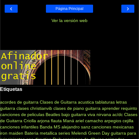
‹
›
Página Principal
Ver la versión web
Etiquetas
acordes de guitarra
Clases de Guitarra acustica
tablaturas
letras
guitarra clases
christianvib
clases de piano
guitarra
aprender
requinto
canciones de peliculas
Beatles
bajo
guitarra viva
nirvana
ac/dc
Clases
de Guitarra Criolla
arjona
flauta
Maná
ariel camacho
arpegios
cejilla
canciones infantiles
Banda MS
alejandro sanz
canciones mexicanas
iron maiden
Bateria
metallica
series
Melendi
Green Day
guitarra para