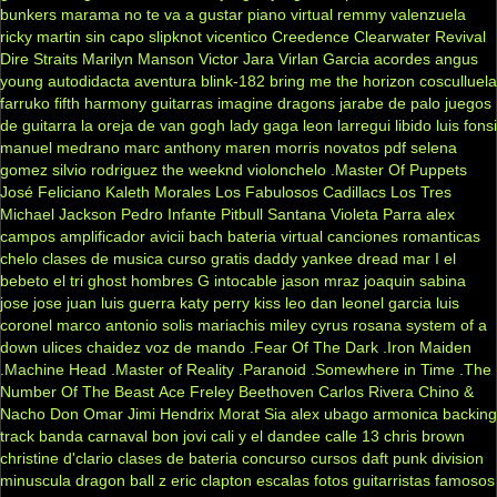
bunkers
marama
no te va a gustar
piano virtual
remmy valenzuela
ricky martin
sin capo
slipknot
vicentico
Creedence Clearwater Revival
Dire Straits
Marilyn Manson
Victor Jara
Virlan Garcia
acordes
angus
young
autodidacta
aventura
blink-182
bring me the horizon
cosculluela
farruko
fifth harmony
guitarras
imagine dragons
jarabe de palo
juegos
de guitarra
la oreja de van gogh
lady gaga
leon larregui
libido
luis fonsi
manuel medrano
marc anthony
maren morris
novatos
pdf
selena
gomez
silvio rodriguez
the weeknd
violonchelo
.Master Of Puppets
José Feliciano
Kaleth Morales
Los Fabulosos Cadillacs
Los Tres
Michael Jackson
Pedro Infante
Pitbull
Santana
Violeta Parra
alex
campos
amplificador
avicii
bach
bateria virtual
canciones romanticas
chelo
clases de musica
curso gratis
daddy yankee
dread mar I
el
bebeto
el tri
ghost
hombres G
intocable
jason mraz
joaquin sabina
jose jose
juan luis guerra
katy perry
kiss
leo dan
leonel garcia
luis
coronel
marco antonio solis
mariachis
miley cyrus
rosana
system of a
down
ulices chaidez
voz de mando
.Fear Of The Dark
.Iron Maiden
.Machine Head
.Master of Reality
.Paranoid
.Somewhere in Time
.The
Number Of The Beast
Ace Freley
Beethoven
Carlos Rivera
Chino &
Nacho
Don Omar
Jimi Hendrix
Morat
Sia
alex ubago
armonica
backing
track
banda carnaval
bon jovi
cali y el dandee
calle 13
chris brown
christine d'clario
clases de bateria
concurso
cursos
daft punk
division
minuscula
dragon ball z
eric clapton
escalas
fotos
guitarristas famosos