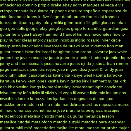
afinaciones
dominio propio
drake
ebay
edith marquez
el vega
elvis
crespo
enchufa la guitarra
epiphone
erasure
española
esperanza de
vida
facebook
fanny lu
five finger death punch
francis lai
fraseos
fuerza de tijuana
gaby fofo y miliki
generación 12
gifts
gloria estefan
goo goo dolls
google play
google plus
grupo fernandez
guardian
guia
guitar hero
gusi
halsey
hammond
handel
himnos nacionales
how to
play
humor
ideas
improvisacion
incubus
ingrid rosario
inner circle
interpuesto
intoxicados
invasores de nuevo leon
inventos
iron man
guitar lesson
iskander
israel houghton
ivan arana
j alvarez
jack white
james bay
javier rosas
jaz jacob
jeanette
jennifer hudson
jennifer lopez
jenny and the mexicats
jesus navarro
jesus ojeda
jesús adrian romero
jorge santacruz
jose luis reyes
jose miguel diez
jowell & randy
juan
solo
juhn
julian casablancas
kalinchita
kanye west
kaoma
karaoke
karatula
ken-y
kent jones
kesha
kevin gates
kirk Hammett guitar
kirk
esp
kk downing
kungs
ky-mani marley
lacuerdanet
lapiz conciente
leiva
lemmy
leño
licks
lil silvio y el vega
lil wayne
little mix
los amigos
invisibles
los de la nazza
los kjarkas
los originales de san juan
macklemore
made in china
malú
mandolina
marchas nupciales
marco
di mauro
marcos brunet
maria jose
martina la peligrosa
masajes
terapeuticos
metallica chords
metallica guitar
metallica lesson
metallica tutorial
metalófono
metodo suzuki
metodos para aprender
guitarra
midi
miró
mocedades
mojito lite
motel
mozart
mr probz
mujer