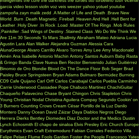
inteligentes
the cure
the darkness
the turtles
tito torbellino
tush
vicente
garcia
video lesson
violin
voz veis
weezer
yahoo
yotuel
youtube
zampoña
zayn malik
zedd
.A Matter of Life and Death
.Brave New
World
.Burn
.Death Magnetic
.Fireball
.Heaven And Hell
.Hell Bent for
Leather
.Holy Diver
.In Rock
.Load
.Master Of The Rings
.Mob Rules
.Painkiller
.Sad Wings of Destiny
.Stained Class
.Wo Do We Think We
Are
11m
30 Seconds To Mars
3ballmty
Abraham Mateo
Adriana Lucia
Agustin Lara
Alan Walker
Alejandra Guzman
Alessia Cara
AlunaGeorge
Alvaro Carrillo
Alvaro Torres
Amy Lee
Amy Macdonald
Amén
Ana Isabelle
Antonio Machin
Antony Santos
Auburn
Baby Rasta
& Gringo
Banda Clave Nueva
Ben Rector
Bienvenido Julian Guitiérrez
Binomio de Oro
Blondie
Blood On The Dance Floor
Bob Seger
Brad
Paisley
Bruce Springsteen
Bryan Adams
Bulmaro Bermúdez
Burning
CD9
Cafe Quijano
Carl Orff
Carlos Carabajal
Carlos Puebla
Carminho
Carrie Underwood
Cassadee Pope
Chabuco Martinez
ChachiGuitar
Chaqueño Palavecino
Chase Bryant
Chingon
Chris Stapleton
Chris
Young
Christian Nodal
Christina Aguilera
Compay Segundo
Cookin’ on
3 Burners
Counting Crows
Cream
César Portillo de la Luz
Danilo
Montero
Danny Ocean
David Záizar
Daya
Diablos Negros
Diego
Herrera
Dierks Bentley
Diomedes Diaz
Doctor and the Medics
Dustin
Lynch
Echosmith
El chapo de sinaloa
Elvis Presley
Eric Church
Europe
Eurythmics
Evan Craft
Extremoduro
Fabian Corrales
Federico Villa
Felipe Pelaez
Flume
Fools Garden
Foster the People
Francesco Yates