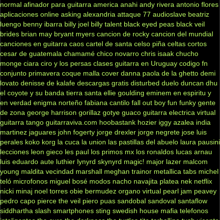
normal
afinador para guitarra
america
anahi
andy rivera
antonio flores
aplicaciones online
asking alexandria
attaque 77
audioslave
beatriz
luengo
benny ibarra
billy joel
billy talent
black eyed peas
black veil
brides
brian may
bryant myers
cancion de rocky
cancion del mundial
canciones en guitarra
caos
cartel de santa
celso piña
celtas cortos
cesar de guatemala
chamamé
chico novarro
chris isaak
chucho
monge
ciara
ciro y los persas
clases guitarra en Uruguay
codigo fn
conjunto primavera
coque malla
cover
danna paola
de la ghetto
demi
lovato
denisse de kalafe
descargas gratis
disturbed
duelo
duncan dhu
el coyote y su banda tierra santa
ellie goulding
eminem
en espiritu y
en verdad
enigma norteño
fabiana cantilo
fall out boy
fun
funky
gente
de zona
george harrison
gorillaz
gotye
guaco
guitarra electrica virtual
guitarra tango
guitarraviva.com
hoobastank
hozier
iggy azalea
india
martinez
jaguares
john fogerty
jorge drexler
jorge negrete
jose luis
perales
koko
korg
la cuca
la union
las pastillas del abuelo
laura pausini
lecciones
leon gieco
les paul
los primos mx
los ronaldos
lucas arnau
luis eduardo aute
luthier
lynyrd skynyrd
magic!
major lazer
malcom
young
maldita vecindad
marshall
meghan trainor
metallica tabs
michel
teló
microfonos
miguel bosé
modos
nacho
navajita platea
nek
netflix
nicki minaj
noel torres
obie bermudez
organo virtual
pearl jam
peavey
pedro capo
pierce the veil
piero
puas
sandobal
sandoval
santaflow
siddhartha
slash
smartphones
sting
swedish house mafia
telefonos