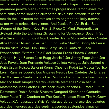
miguel
mike bahia
molotov
nacha pop
noel schajris
online
ov7
paramore
pereza
plan B
programas
progresiones
ramon ayala
rojo
sam smith
samo
santiago cruz
seteo
sie7e
slide
softonic
talller de
mezcla
the lumineers
the strokes
tierra sagrada
tori kelly
tranzas
twitter
white stripes
zion y lenox
.And Justice For All
.British Steel
.Keeper of the Seven Keys Part 2
.Piece Of Mind
.Purpendicular
.Reload
.Ride the Lightning
.Screaming for Vengeance
.Seventh Son
of a Seventh Son
3 rios
4 Non Blondes
Alanis Morissette
Aleks Syntek
Alice Cooper
Alvaro Soler
Ben E King
Blake Shelton
Bobby McFerrin
Buena Vista Social Club
Chuck Berry
Dio
El Canto del Loco
Evanescence
Extreme
Feid
Fidel Rueda
Frank Sinatra
Gianluca
Grignani
Hugo Blanco
Jake Bugg
Jessie J
Jet
Jimmy Page
Joan Jett
Joss Favela
Juan Fernando Velasco
Julieta Venegas
Julio Jaramillo
Keith Urban
Kelsea Ballerini
Kenny Chesney
Kudai
La Mosca Tse-Tse
Lenin Ramirez
Loquillo
Los Angeles Negros
Los Cadetes De Linares
Los Manseros Santiagueños
Los Panchos
Lucho Barrios
Luis Enrique
Macaco
Mark Knopfler
Martín valverde
Mercedes Sosa
Miguel
Matamoros
Mon Laferte
Nickelback
Pixies
Placebo
R5
Radio Futura
Rammstein
Robin Schulz
Silvestre Dangond
Simon and Garfunkel
Snow Patrol
The Cranberries
The Kooks
Thomas Rhett
Tim McGraw
Volbeat
X Ambassadors
Ylvis
Yuridia
acorde bemol
acordes abiertos
acordes menores
acordes septima
acordes sostenidos
afinacion