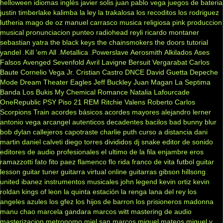
helloween
idiomas
inglés
javier solis
juan pablo vega
juegos de bateria
justin timberlake
kalimba
la ley
la trakalosa
los recoditos
los rodriguez
lutheria
mago de oz
manuel carrasco
musica religiosa
pink
produccion
musical
pronunciacion
punteo
radiohead
reyli
ricardo montaner
sebastian yatra
the black keys
the chainsmokers
the doors
tutorial
yandel
.Kill 'em All
.Metallica
.Powerslave
Aerosmith
Alkilados
Ases
Falsos
Avenged Sevenfold
Avril Lavigne
Bersuit Vergarabat
Carlos
Baute
Cornelio Vega Jr.
Cristian Castro
DNCE
David Guetta
Depeche
Mode
Dream Theater
Eagles
Jeff Buckley
Juan Magan
La Septima
Banda
Los Bukis
My Chemical Romance
Natalia Lafourcade
OneRepublic
PSY
Piso 21
REM
Ritchie Valens
Roberto Carlos
Scorpions
Train
acordes básicos
acordes mayores
alejandro lerner
antonio vega
arcangel
autenticos decadentes
bacilos
bad bunny
blur
bob dylan
callejeros
capotraste
charlie puth
curso a distancia
dani
martin
daniel calveti
diego torres
divididos
dj snake
editor de sonido
editores de audio profesionales
el ultimo de la fila
enjambre
eros
ramazzotti
fato
fito paez
flamenco
flo rida
franco de vita
futbol
guitar
lesson
guitar tuner
guitarra virtual online
guitarras gibson
hillsong
united
ibanez
instrumentos musicales
john legend
kevin ortiz
kevin
roldan
kings of leon
la quinta estación
la renga
lana del rey
los
angeles azules
los gfez
los hijos de barron
los prisioneros
madonna
manu chao
marcela gandara
marcos witt
mastering de audio
masterizacion
metronomo
miel san marcos
miguel mateos
miguel y