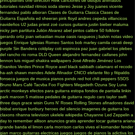
principiantes
one direction
Reik
canciones de dibujos animados
tutoriales
navidad
ritmos
soda stereo
Jesse y Joy
juanes
vicente
fernandez
pablo alboran
Clases de Guitarra Clasica
Clases de
Guitarra Española
ed sheeran
pink floyd
andres cepeda
villancicos
navideños
U2
judas priest
zoé
cursos guitarra
justin bieber
maluma
nicky jam
partitura
Julión Alvarez
abel pintos
calibre 50
folklore
gerardo ortiz
joan sebastian
muse
oasis
rasgueos
j balvin
notas
video
juegos
Enrique Iglesias
Romeo Santos
bob marley
camila
cerati
deep
purple
Sin Bandera
coldplay
coti
espinoza paz
juan gabriel
los plebes
del rancho
rio roma
DLD
Queen
alejandro fernandez
caifanes
john
lennon
luis miguel
shakira
wallpapers
José Alfredo Jiménez
Los
Enanitos Verdes
Prince Royce
axel
black sabbath
calamaro
el recodo
ha-ash
shawn mendes
Adele
Afinador
CNCO
elefante
fito y fitipaldis
fonseca
juegos de musica
pianos
pxndx
red hot chili peppers
5SOS
Bruno Mars
Café Tacvba
Foo Fighters
Megadeth
Ozuna
Soy Luna
arctic monkeys
efectos para guitarra
estopa
fondos de pantalla
linkin
park
maroon 5
matisse
pedales de guitarra
regulo caro
taylor swift
three days grace
wisin
Guns N' Roses
Rolling Stones
afinadores
david
bisbal
enrique bunbury
heroes del silencio
imagenes de guitarra
los
claxons
rihanna
television
ukelele
wikipedia
Chayanne
Led Zeppelin
a
day to remember
allison
anuncios gratis
aprender tocar guitarra
ariana
grande
banda el limon
carla morrison
carlos vives
el komander
fender
gian marco
guitarras electricas
juegos
juegos de pianos
la adictiva
los