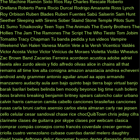
The Machine
Ramón Sixto Ríos
Ray Charles
Rescate
Roberto
Orellana
Roberto Parra
Rocio Durcal
Rodrigo Amarante
Ross Lynch
Roy Orbison
Ruben Blades
Ruben Fuentes
Sabú
Salserin
Sam Hunt
Seether
Sleeping with Sirens
Sober
Staind
Stone Temple Pilots
Sum
41
Sumo
Tchaikovsky
Teen Tops
The Animals
The Everly Brothers
The
Hollies
The Jam
The Ramones
The Script
The Who
Tiesto
Tom Jobim
Tomatito
Tracy Chapman
Tu banda pedida y tus videos
Vampire
Weekend
Van Halen
Vanesa Martín
Vete a la Versh
Vicentico Valdés
Victor Acosta
Victor Victor
Vinícius de Moraes
Violetta
Violão
Wheatus
Zac Brown Band
Zacarias Ferreira
acordeon
acustica
adobe
adriel
favela
alex zurdo
alexis y fido
alfredo olivas
alice in chains
all that
remains
all time low
alta consigna
amazon
anastacia
andrea echeverri
android
andy grammer
antonio aguilar
anuel aa
apps
armando
manzanero
audacity
aula
axn
bajo quinto
bajo tierra
bajo virtual
banjo
barak
barilari
bebes
belinda
ben moody
beyonce
big time rush
bolero
boss
brahms
breaking benjamin
britney spears
caloncho
calor urbano
calvin harris
camaron
camila cabello
canciones brasileñas
canciones
rusas
carla bruni
carlos asensio
carlos eleta almaran
carly rae jepsen
cello
celular
cesar sandoval
chase rice
chocQuibTown
chris jeday
cifra
clarinete
clases de guitarra por skype
clases por webcam
clasica
comprar
compás
consejos
corno francés
coverdale
crecer german
criolla
cuatro venezolano
cubase
cuerdas
daniel melero
daughtry
david bowie
deftones
deluz
descemer bueno
dexter
diapasón
distintas