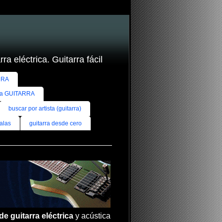
ra eléctrica. Guitarra fácil
RRA
ra GUITARRA
buscar por artista (guitarra)
alas
guitarra desde cero
de guitarra eléctrica
y acústica