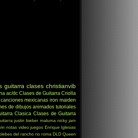
s
guitarra clases
christianvib
ana
ac/dc
Clases de Guitarra Criolla
canciones mexicanas
iron maiden
nes de dibujos animados
tutoriales
itarra Clasica
Clases de Guitarra
uitarra
justin bieber
maluma
nicky jam
vin
notas
video juegos
Enrique Iglesias
 plebes del rancho
rio roma
DLD
Queen