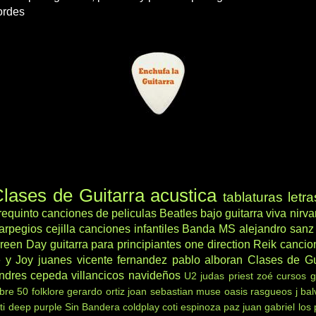
ordes
lases de Guitarra acustica
tablaturas
letra
requinto
canciones de peliculas
Beatles
bajo
guitarra viva
nirv
arpegios
cejilla
canciones infantiles
Banda MS
alejandro sanz
reen Day
guitarra para principiantes
one direction
Reik
cancio
 y Joy
juanes
vicente fernandez
pablo alboran
Clases de Gu
ndres cepeda
villancicos navideños
U2
judas priest
zoé
cursos g
ibre 50
folklore
gerardo ortiz
joan sebastian
muse
oasis
rasgueos
j bal
ti
deep purple
Sin Bandera
coldplay
coti
espinoza paz
juan gabriel
los