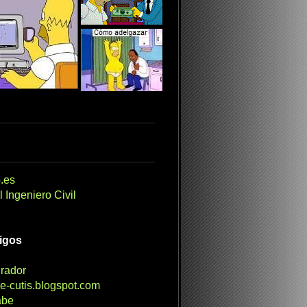
.es
 Ingeniero Civil
migos
irador
e-cutis.blogspot.com
abe