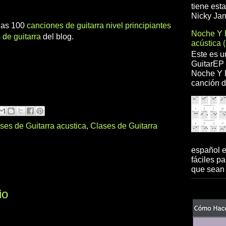
tiene est
Nicky Jam
 las 100
canciones de guitarra nivel principiantes
Noche Y 
 de guitarra
del blog.
acústica 
Este es u
GuitarEP 
Noche Y D
canción d
ses de Guitarra acustica
,
Clases de Guitarra
español 
fáciles pa
que sean 
io