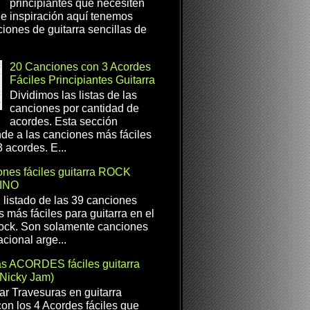
principiantes que necesiten
e inspiración aquí tenemos
iones de guitarra sencillas de
20 Canciones con 3 Acordes
Fáciles Principiantes Guitarra
Dividimos las listas de las
canciones por cantidad de
acordes. Esta sección
de a las canciones más fáciles
 acordes. E...
nes fáciles guitarra ROCK
INO
l listado de las 39 canciones
s más fáciles para guitarra en el
ock. Son solamente canciones
cional arge...
as ACORDES fáciles guitarra
(Nicky Jam)
r Travesuras en guitarra
con los 4 Acordes fáciles que