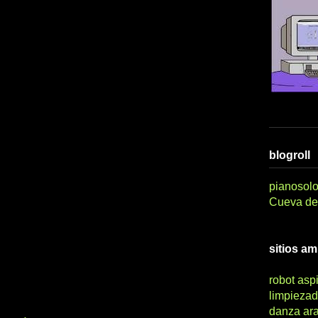
blogroll
pianosolo
Cueva del
sitios a
robot asp
limpiezad
danza ar