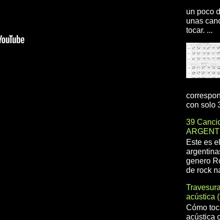
un poco d
unas canc
tocar. ...
correspon
con solo 3
39 Cancio
ARGENT
Este es e
argentina
genero R
de rock na
Travesur
acústica 
Cómo toca
acústica 