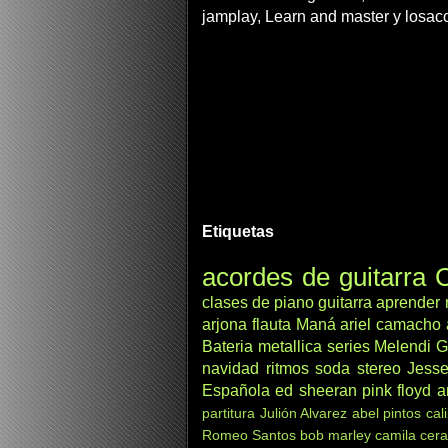
jamplay, Learn and master y losac
Etiquetas
acordes de guitarra
C
clases de piano
guitarra
aprender
arjona
flauta
Maná
ariel camacho
Bateria
metallica
series
Melendi
G
navidad
ritmos
soda stereo
Jesse
Española
ed sheeran
pink floyd
a
partitura
Julión Alvarez
abel pintos
cal
Romeo Santos
bob marley
camila
cera