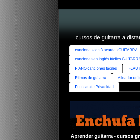
cursos de guitarra a distan
canciones con 3 acordes GUITARRA
canciones en Inglés fáciles GUITARR
PIANO canciones fáciles
FLAUT
Ritmos de guitarra
Afinador onl
Políticas de Privacidad
Aprender guitarra
-
cursos gra