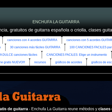
ENCHUFA LA GUITARRA
cia, gratuitos de guitarra española o criolla, clases guitar
canciones con 4 acordes GUITARRA
canciones con 5 acordes GUITA
A
30 canciones más fáciles GUITARRA
100 CANCIONES FACILES pa
A DULCE canciones fáciles
CANCIONES FACILES: Elige un instrumento
ine gratis NUEVO!!!
recursos
gráficos de acordes
graficos de esc
tis de guitarra
- Enchufa La Guitarra reune métodos y
clases 