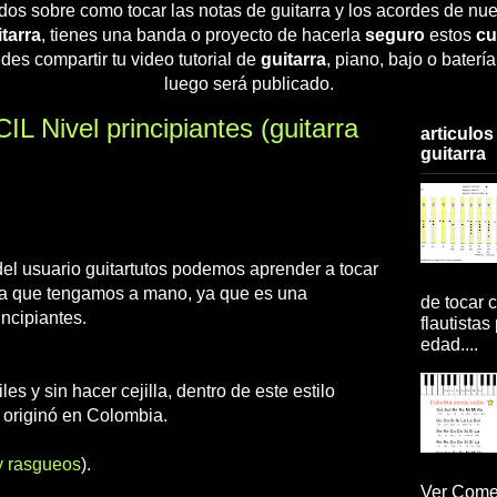
dos sobre como tocar las notas de guitarra y los acordes de nue
tarra
, tienes una banda o proyecto de hacerla
seguro
estos
cu
des compartir tu video tutorial de
guitarra
, piano, bajo o baterí
luego será publicado.
L Nivel principiantes (guitarra
articulos
guitarra
del usuario guitartutos podemos aprender a tocar
 la que tengamos a mano, ya que es una
de tocar c
incipiantes.
flautistas
edad....
iles y sin hacer cejilla, dentro de este estilo
 originó en Colombia.
y rasgueos
).
Ver Comen