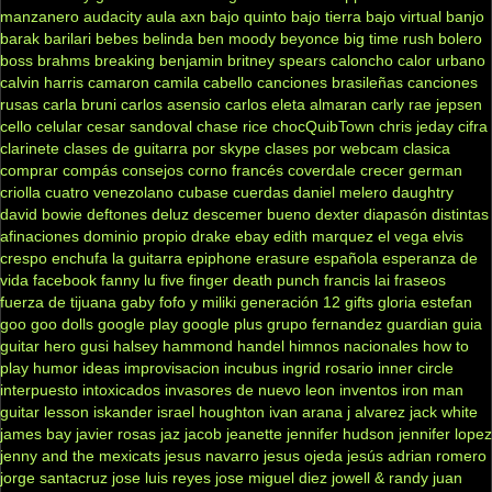
manzanero
audacity
aula
axn
bajo quinto
bajo tierra
bajo virtual
banjo
barak
barilari
bebes
belinda
ben moody
beyonce
big time rush
bolero
boss
brahms
breaking benjamin
britney spears
caloncho
calor urbano
calvin harris
camaron
camila cabello
canciones brasileñas
canciones
rusas
carla bruni
carlos asensio
carlos eleta almaran
carly rae jepsen
cello
celular
cesar sandoval
chase rice
chocQuibTown
chris jeday
cifra
clarinete
clases de guitarra por skype
clases por webcam
clasica
comprar
compás
consejos
corno francés
coverdale
crecer german
criolla
cuatro venezolano
cubase
cuerdas
daniel melero
daughtry
david bowie
deftones
deluz
descemer bueno
dexter
diapasón
distintas
afinaciones
dominio propio
drake
ebay
edith marquez
el vega
elvis
crespo
enchufa la guitarra
epiphone
erasure
española
esperanza de
vida
facebook
fanny lu
five finger death punch
francis lai
fraseos
fuerza de tijuana
gaby fofo y miliki
generación 12
gifts
gloria estefan
goo goo dolls
google play
google plus
grupo fernandez
guardian
guia
guitar hero
gusi
halsey
hammond
handel
himnos nacionales
how to
play
humor
ideas
improvisacion
incubus
ingrid rosario
inner circle
interpuesto
intoxicados
invasores de nuevo leon
inventos
iron man
guitar lesson
iskander
israel houghton
ivan arana
j alvarez
jack white
james bay
javier rosas
jaz jacob
jeanette
jennifer hudson
jennifer lopez
jenny and the mexicats
jesus navarro
jesus ojeda
jesús adrian romero
jorge santacruz
jose luis reyes
jose miguel diez
jowell & randy
juan