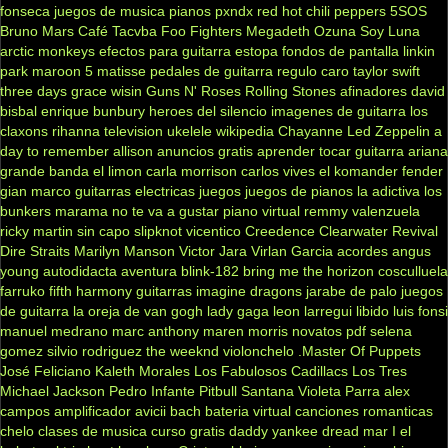
fonseca
juegos de musica
pianos
pxndx
red hot chili peppers
5SOS
Bruno Mars
Café Tacvba
Foo Fighters
Megadeth
Ozuna
Soy Luna
arctic monkeys
efectos para guitarra
estopa
fondos de pantalla
linkin
park
maroon 5
matisse
pedales de guitarra
regulo caro
taylor swift
three days grace
wisin
Guns N' Roses
Rolling Stones
afinadores
david
bisbal
enrique bunbury
heroes del silencio
imagenes de guitarra
los
claxons
rihanna
television
ukelele
wikipedia
Chayanne
Led Zeppelin
a
day to remember
allison
anuncios gratis
aprender tocar guitarra
ariana
grande
banda el limon
carla morrison
carlos vives
el komander
fender
gian marco
guitarras electricas
juegos
juegos de pianos
la adictiva
los
bunkers
marama
no te va a gustar
piano virtual
remmy valenzuela
ricky martin
sin capo
slipknot
vicentico
Creedence Clearwater Revival
Dire Straits
Marilyn Manson
Victor Jara
Virlan Garcia
acordes
angus
young
autodidacta
aventura
blink-182
bring me the horizon
cosculluela
farruko
fifth harmony
guitarras
imagine dragons
jarabe de palo
juegos
de guitarra
la oreja de van gogh
lady gaga
leon larregui
libido
luis fonsi
manuel medrano
marc anthony
maren morris
novatos
pdf
selena
gomez
silvio rodriguez
the weeknd
violonchelo
.Master Of Puppets
José Feliciano
Kaleth Morales
Los Fabulosos Cadillacs
Los Tres
Michael Jackson
Pedro Infante
Pitbull
Santana
Violeta Parra
alex
campos
amplificador
avicii
bach
bateria virtual
canciones romanticas
chelo
clases de musica
curso gratis
daddy yankee
dread mar I
el