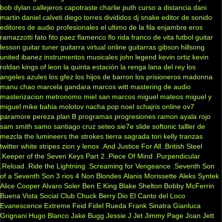
bob dylan
callejeros
capotraste
charlie puth
curso a distancia
dani
martin
daniel calveti
diego torres
divididos
dj snake
editor de sonido
editores de audio profesionales
el ultimo de la fila
enjambre
eros
ramazzotti
fato
fito paez
flamenco
flo rida
franco de vita
futbol
guitar
lesson
guitar tuner
guitarra virtual online
guitarras gibson
hillsong
united
ibanez
instrumentos musicales
john legend
kevin ortiz
kevin
roldan
kings of leon
la quinta estación
la renga
lana del rey
los
angeles azules
los gfez
los hijos de barron
los prisioneros
madonna
manu chao
marcela gandara
marcos witt
mastering de audio
masterizacion
metronomo
miel san marcos
miguel mateos
miguel y
miguel
mike bahia
molotov
nacha pop
noel schajris
online
ov7
paramore
pereza
plan B
programas
progresiones
ramon ayala
rojo
sam smith
samo
santiago cruz
seteo
sie7e
slide
softonic
talller de
mezcla
the lumineers
the strokes
tierra sagrada
tori kelly
tranzas
twitter
white stripes
zion y lenox
.And Justice For All
.British Steel
.Keeper of the Seven Keys Part 2
.Piece Of Mind
.Purpendicular
.Reload
.Ride the Lightning
.Screaming for Vengeance
.Seventh Son
of a Seventh Son
3 rios
4 Non Blondes
Alanis Morissette
Aleks Syntek
Alice Cooper
Alvaro Soler
Ben E King
Blake Shelton
Bobby McFerrin
Buena Vista Social Club
Chuck Berry
Dio
El Canto del Loco
Evanescence
Extreme
Feid
Fidel Rueda
Frank Sinatra
Gianluca
Grignani
Hugo Blanco
Jake Bugg
Jessie J
Jet
Jimmy Page
Joan Jett