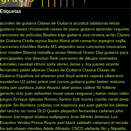
Etiquetas
acordes de guitarra
Clases de Guitarra acustica
tablaturas
letras
guitarra clases
christianvib
clases de piano
guitarra
aprender
requinto
canciones de peliculas
Beatles
bajo
guitarra viva
nirvana
ac/dc
Clases
de Guitarra Criolla
arjona
flauta
Maná
ariel camacho
arpegios
cejilla
canciones infantiles
Banda MS
alejandro sanz
canciones mexicanas
iron maiden
Bateria
metallica
series
Melendi
Green Day
guitarra para
principiantes
one direction
Reik
canciones de dibujos animados
tutoriales
navidad
ritmos
soda stereo
Jesse y Joy
juanes
vicente
fernandez
pablo alboran
Clases de Guitarra Clasica
Clases de
Guitarra Española
ed sheeran
pink floyd
andres cepeda
villancicos
navideños
U2
judas priest
zoé
cursos guitarra
justin bieber
maluma
nicky jam
partitura
Julión Alvarez
abel pintos
calibre 50
folklore
gerardo ortiz
joan sebastian
muse
oasis
rasgueos
j balvin
notas
video
juegos
Enrique Iglesias
Romeo Santos
bob marley
camila
cerati
deep
purple
Sin Bandera
coldplay
coti
espinoza paz
juan gabriel
los plebes
del rancho
rio roma
DLD
Queen
alejandro fernandez
caifanes
john
lennon
luis miguel
shakira
wallpapers
José Alfredo Jiménez
Los
Enanitos Verdes
Prince Royce
axel
black sabbath
calamaro
el recodo
ha-ash
shawn mendes
Adele
Afinador
CNCO
elefante
fito y fitipaldis