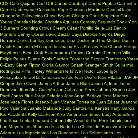
CD9
Cafe Quijano
Carl Orff
Carlos Carabajal
Carlos Puebla
Carminho
Carrie Underwood
Cassadee Pope
Chabuco Martinez
ChachiGuitar
Chaqueño Palavecino
Chase Bryant
Chingon
Chris Stapleton
Chris
Young
Christian Nodal
Christina Aguilera
Compay Segundo
Cookin’ on
3 Burners
Counting Crows
Cream
César Portillo de la Luz
Danilo
Montero
Danny Ocean
David Záizar
Daya
Diablos Negros
Diego
Herrera
Dierks Bentley
Diomedes Diaz
Doctor and the Medics
Dustin
Lynch
Echosmith
El chapo de sinaloa
Elvis Presley
Eric Church
Europe
Eurythmics
Evan Craft
Extremoduro
Fabian Corrales
Federico Villa
Felipe Pelaez
Flume
Fools Garden
Foster the People
Francesco Yates
G-Eazy
Glenn Tipton
Gloria Gaynor
Gnash
Granger Smith
Guillermo
Rodríguez Fiffe
Hayley Williams
He Is We
Héctor Lavoe
Igor
Presnyakov
Israel IZ Kamakawiwo'ole
Ivan Ovalle
Ivan Villazon
JAF
JP
Cooper
Jake Owen
James Arthur
James Blunt
Jason Aldean
Jason
Donovan
Jhon Alex Castaño
Joe Cuba
Joe Perry
Johann Strauss
Jon
Pardi
Jonas Blue
Jorge Celedon
Jose Angel Bedoya
Jose Madero
Jose Vaca Flores
Joseíto
Juan Vicente Torrealba
Juan Záizar
Juancho
Polo Valencia
Juanito Makandé
Judy Santos
Kai
Kansas
Kany Garcia
Kar Accidents
Kelly Clarkson
Kiko Veneno
La Beriso
Lady Antebellum
Lee Brice
Lenka
Leonard Cohen
Lilly Wood & The Prick
Liquits
Lira
Lori Meyers
Los Abuelos de la Nada
Los Chicos del Boulevard
Los De
Adentro
Los Impacientes
Los Rancheros
Los Sebastianes
Los