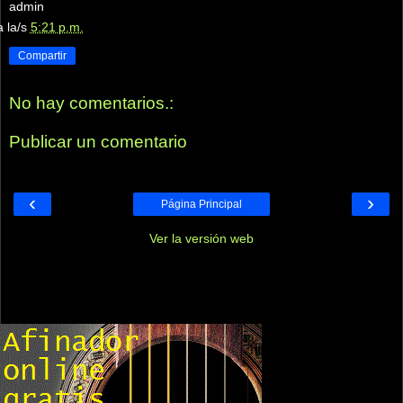
admin
a la/s
5:21 p.m.
Compartir
No hay comentarios.:
Publicar un comentario
‹
›
Página Principal
Ver la versión web