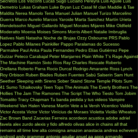
Secretos
Los Visconti
Lucas Sugo
Luciano Pereyra
Luis Aguilé
Luis
Demetrio
Lukas Graham
Luke Bryan
Luz Casal
M clan
Maddie & Tae
Maldita Nerea
Manolo Tena
Manuel Julian
Manuel Turizo
Marcelino
Guerra
Marco Aurelio
Marcos Yaroide
Marta Sanchez
Martín Urieta
Mendelssohn
Miguel Gallardo
Miguel Morales
Mijares
Mike Oldfield
Moderatto
Moenia
Moises Simons
Morris Albert
Natalie Imbruglia
Natives
Natti Natasha
Noche de Brujas
Ozzy Osbourne
PRS
Pablo
Lopez
Pablo Milanes
Painkiller
Pappo
Paralamas do Sucesso
Parmalee
Paul Anka
Paula Fernandes
Pedro Elías Gutiérrez
Pepe
Guízar
Peteco Carabajal
Peter Manjarres
Plain White T's
Rage Against
The Machine
Ramón Sixto Ríos
Ray Charles
Rescate
Roberto
Orellana
Roberto Parra
Rocio Durcal
Rodrigo Amarante
Ross Lynch
Roy Orbison
Ruben Blades
Ruben Fuentes
Sabú
Salserin
Sam Hunt
Seether
Sleeping with Sirens
Sober
Staind
Stone Temple Pilots
Sum
41
Sumo
Tchaikovsky
Teen Tops
The Animals
The Everly Brothers
The
Hollies
The Jam
The Ramones
The Script
The Who
Tiesto
Tom Jobim
Tomatito
Tracy Chapman
Tu banda pedida y tus videos
Vampire
Weekend
Van Halen
Vanesa Martín
Vete a la Versh
Vicentico Valdés
Victor Acosta
Victor Victor
Vinícius de Moraes
Violetta
Violão
Wheatus
Zac Brown Band
Zacarias Ferreira
acordeon
acustica
adobe
adriel
favela
alex zurdo
alexis y fido
alfredo olivas
alice in chains
all that
remains
all time low
alta consigna
amazon
anastacia
andrea echeverri
android
andy grammer
antonio aguilar
anuel aa
apps
armando