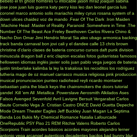
bebeto
el tri
ghost
hombres G
intocable
jason mraz
joaquin sabina
jose jose
juan luis guerra
katy perry
kiss
leo dan
leonel garcia
luis
coronel
marco antonio solis
mariachis
miley cyrus
rosana
system of a
down
ulices chaidez
voz de mando
.Fear Of The Dark
.Iron Maiden
.Machine Head
.Master of Reality
.Paranoid
.Somewhere in Time
.The
Number Of The Beast
Ace Freley
Beethoven
Carlos Rivera
Chino &
Nacho
Don Omar
Jimi Hendrix
Morat
Sia
alex ubago
armonica
backing
track
banda carnaval
bon jovi
cali y el dandee
calle 13
chris brown
christine d'clario
clases de bateria
concurso
cursos
daft punk
division
minuscula
dragon ball z
eric clapton
escalas
fotos
guitarristas famosos
helloween
idiomas
inglés
javier solis
juan pablo vega
juegos de bateria
justin timberlake
kalimba
la ley
la trakalosa
los recoditos
los rodriguez
lutheria
mago de oz
manuel carrasco
musica religiosa
pink
produccion
musical
pronunciacion
punteo
radiohead
reyli
ricardo montaner
sebastian yatra
the black keys
the chainsmokers
the doors
tutorial
yandel
.Kill 'em All
.Metallica
.Powerslave
Aerosmith
Alkilados
Ases
Falsos
Avenged Sevenfold
Avril Lavigne
Bersuit Vergarabat
Carlos
Baute
Cornelio Vega Jr.
Cristian Castro
DNCE
David Guetta
Depeche
Mode
Dream Theater
Eagles
Jeff Buckley
Juan Magan
La Septima
Banda
Los Bukis
My Chemical Romance
Natalia Lafourcade
OneRepublic
PSY
Piso 21
REM
Ritchie Valens
Roberto Carlos
Scorpions
Train
acordes básicos
acordes mayores
alejandro lerner
antonio vega
arcangel
autenticos decadentes
bacilos
bad bunny
blur