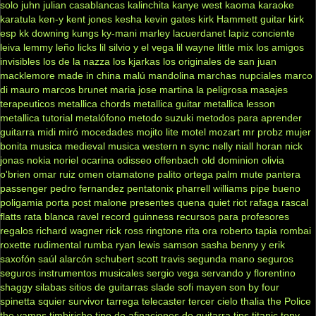
solo
juhn
julian casablancas
kalinchita
kanye west
kaoma
karaoke
karatula
ken-y
kent jones
kesha
kevin gates
kirk Hammett guitar
kirk
esp
kk downing
kungs
ky-mani marley
lacuerdanet
lapiz conciente
leiva
lemmy
leño
licks
lil silvio y el vega
lil wayne
little mix
los amigos
invisibles
los de la nazza
los kjarkas
los originales de san juan
macklemore
made in china
malú
mandolina
marchas nupciales
marco
di mauro
marcos brunet
maria jose
martina la peligrosa
masajes
terapeuticos
metallica chords
metallica guitar
metallica lesson
metallica tutorial
metalófono
metodo suzuki
metodos para aprender
guitarra
midi
miró
mocedades
mojito lite
motel
mozart
mr probz
mujer
bonita
musica medieval
musica western
n sync
nelly
niall horan
nick
jonas
nokia
noriel
ocarina
odisseo
offenbach
old dominion
olivia
o'brien
omar ruiz
omen
otamatone
palito ortega
palm mute
pantera
passenger
pedro fernandez
pentatonix
pharrell williams
pipe bueno
poligamia
porta
post malone
presentes
quena
quiet riot
rafaga
rascal
flatts
rata blanca
ravel
record guinness
recursos para profesores
regalos
richard wagner
rick ross
ringtone
rita ora
roberto tapia
rombai
roxette
rudimental
rumba
ryan lewis
samson
sasha benny y erik
saxofón
saúl alarcón
schubert
scott travis
segunda mano
seguros
seguros instrumentos musicales
sergio vega
servando y florentino
shaggy
silabas
sitios de guitarras
slade
sofi mayen
son by four
spinetta
squier
survivor
tarrega
telecaster
tercer cielo
thalia
the Police
the vamps
timbiriche
tipo de afinaciones de guitarra
tips
titanic
tony