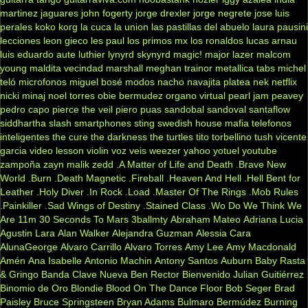
martinez
jaguares
john fogerty
jorge drexler
jorge negrete
jose luis
perales
koko
korg
la cuca
la union
las pastillas del abuelo
laura pausini
lecciones
leon gieco
les paul
los primos mx
los ronaldos
lucas arnau
luis eduardo aute
luthier
lynyrd skynyrd
magic!
major lazer
malcom
young
maldita vecindad
marshall
meghan trainor
metallica tabs
michel
teló
microfonos
miguel bosé
modos
nacho
navajita platea
nek
netflix
nicki minaj
noel torres
obie bermudez
organo virtual
pearl jam
peavey
pedro capo
pierce the veil
piero
puas
sandobal
sandoval
santaflow
siddhartha
slash
smartphones
sting
swedish house mafia
telefonos
inteligentes
the cure
the darkness
the turtles
tito torbellino
tush
vicente
garcia
video lesson
violin
voz veis
weezer
yahoo
yotuel
youtube
zampoña
zayn malik
zedd
.A Matter of Life and Death
.Brave New
World
.Burn
.Death Magnetic
.Fireball
.Heaven And Hell
.Hell Bent for
Leather
.Holy Diver
.In Rock
.Load
.Master Of The Rings
.Mob Rules
.Painkiller
.Sad Wings of Destiny
.Stained Class
.Wo Do We Think We
Are
11m
30 Seconds To Mars
3ballmty
Abraham Mateo
Adriana Lucia
Agustin Lara
Alan Walker
Alejandra Guzman
Alessia Cara
AlunaGeorge
Alvaro Carrillo
Alvaro Torres
Amy Lee
Amy Macdonald
Amén
Ana Isabelle
Antonio Machin
Antony Santos
Auburn
Baby Rasta
& Gringo
Banda Clave Nueva
Ben Rector
Bienvenido Julian Guitiérrez
Binomio de Oro
Blondie
Blood On The Dance Floor
Bob Seger
Brad
Paisley
Bruce Springsteen
Bryan Adams
Bulmaro Bermúdez
Burning