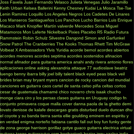
Joss Favela
Juan Fernando Velasco
Julieta Venegas
Julio Jaramillo
Keith Urban
Kelsea Ballerini
Kenny Chesney
Kudai
La Mosca Tse-Tse
Lenin Ramirez
Loquillo
Los Angeles Negros
Los Cadetes De Linares
Los Manseros Santiagueños
Los Panchos
Lucho Barrios
Luis Enrique
Macaco
Mark Knopfler
Martín valverde
Mercedes Sosa
Miguel
Matamoros
Mon Laferte
Nickelback
Pixies
Placebo
R5
Radio Futura
Rammstein
Robin Schulz
Silvestre Dangond
Simon and Garfunkel
Snow Patrol
The Cranberries
The Kooks
Thomas Rhett
Tim McGraw
Volbeat
X Ambassadors
Ylvis
Yuridia
acorde bemol
acordes abiertos
acordes menores
acordes septima
acordes sostenidos
afinacion
normal
afinador para guitarra
america
anahi
andy rivera
antonio flores
aplicaciones online
asking alexandria
attaque 77
audioslave
beatriz
luengo
benny ibarra
billy joel
billy talent
black eyed peas
black veil
brides
brian may
bryant myers
cancion de rocky
cancion del mundial
canciones en guitarra
caos
cartel de santa
celso piña
celtas cortos
cesar de guatemala
chamamé
chico novarro
chris isaak
chucho
monge
ciara
ciro y los persas
clases guitarra en Uruguay
codigo fn
conjunto primavera
coque malla
cover
danna paola
de la ghetto
demi
lovato
denisse de kalafe
descargas gratis
disturbed
duelo
duncan dhu
el coyote y su banda tierra santa
ellie goulding
eminem
en espiritu y
en verdad
enigma norteño
fabiana cantilo
fall out boy
fun
funky
gente
de zona
george harrison
gorillaz
gotye
guaco
guitarra electrica virtual
guitarra tango
guitarraviva.com
hoobastank
hozier
iggy azalea
india