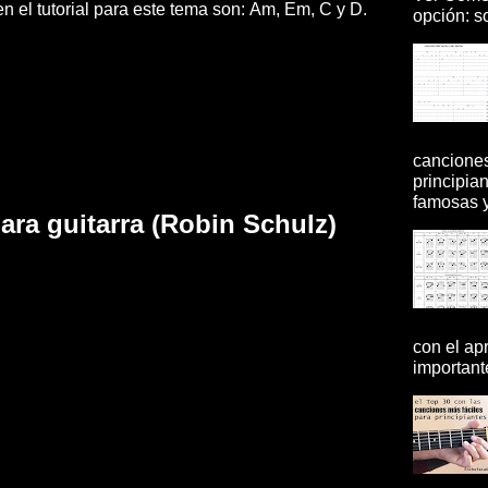
n el tutorial para este tema son: Am, Em, C y D.
opción: so
canciones
principia
famosas y 
ra guitarra (Robin Schulz)
con el ap
importante