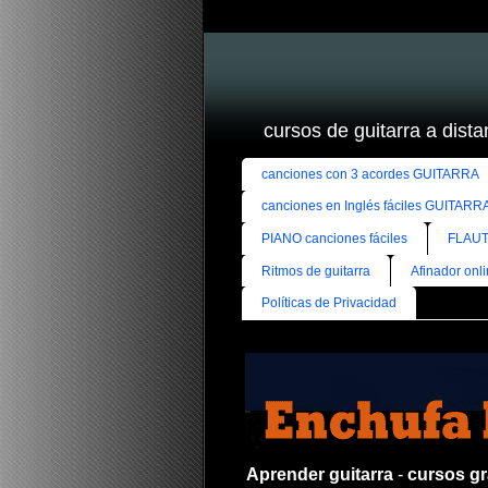
cursos de guitarra a distan
canciones con 3 acordes GUITARRA
canciones en Inglés fáciles GUITARR
PIANO canciones fáciles
FLAUT
Ritmos de guitarra
Afinador onl
Políticas de Privacidad
Aprender guitarra
-
cursos gra