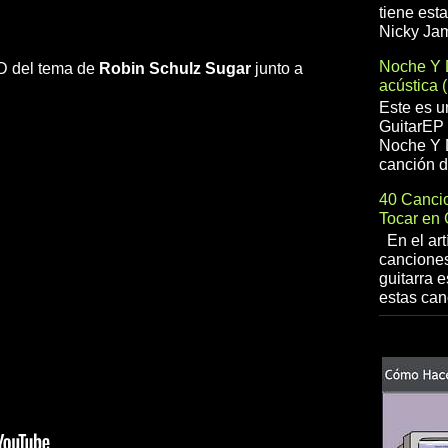
tiene est
Nicky Jam
Noche Y 
 HD del tema de
Robin Schulz
Sugar
junto a
acústica 
Este es u
GuitarEP 
Noche Y D
canción d
40 Cancio
Tocar en 
En el art
canciones
guitarra e
estas can