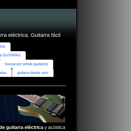
ra eléctrica. Guitarra fácil
RRA
ra GUITARRA
buscar por artista (guitarra)
alas
guitarra desde cero
de guitarra eléctrica
y acústica