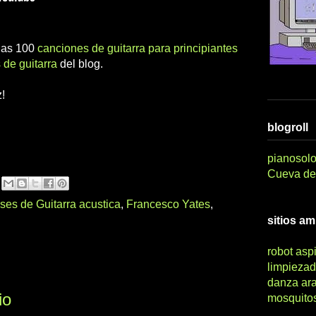
 las 100
canciones de guitarra para principiantes
 de guitarra
del blog.
!
blogroll
pianosolo
Cueva del
ses de Guitarra acustica
,
Francesco Yates
,
sitios a
robot asp
limpiezad
danza ar
io
mosquito