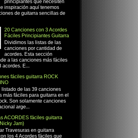
principiantes que necesiten
e inspiración aquí tenemos
iones de guitarra sencillas de
20 Canciones con 3 Acordes
Fáciles Principiantes Guitarra
Dividimos las listas de las
canciones por cantidad de
acordes. Esta sección
de a las canciones más fáciles
 acordes. E...
nes fáciles guitarra ROCK
INO
l listado de las 39 canciones
s más fáciles para guitarra en el
ock. Son solamente canciones
cional arge...
as ACORDES fáciles guitarra
(Nicky Jam)
r Travesuras en guitarra
con los 4 Acordes fáciles que