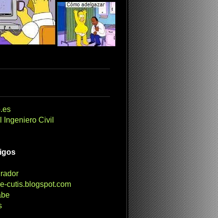
.es
 Ingeniero Civil
migos
irador
e-cutis.blogspot.com
abe
s