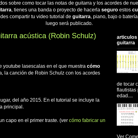
dos sobre como tocar las notas de guitarra y los acordes de nue
tarra
, tienes una banda o proyecto de hacerla
seguro
estos
cu
des compartir tu video tutorial de
guitarra
, piano, bajo o baterí
luego será publicado.
tarra acústica (Robin Schulz)
articulos
guitarra
 de youtube lasescalas en el que muestra
cómo
ca, la canción de Robin Schulz con los acordes
de tocar c
flautistas
edad....
gar, del año 2015. En el tutorial se incluye la
a principal.
un capo en el primer traste. (ver
cómo fabricar un
Ver Comen