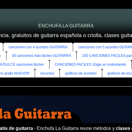
ENCHUFA LA GUITARRA
cia, gratuitos de guitarra española o criolla, clases guitar
canciones con 4 acordes GUITARRA
canciones con 5 acordes GUITA
A
30 canciones más fáciles GUITARRA
100 CANCIONES FACILES pa
A DULCE canciones fáciles
CANCIONES FACILES: Elige un instrumento
ine gratis NUEVO!!!
recursos
gráficos de acordes
graficos de esc
tis de guitarra
- Enchufa La Guitarra reune métodos y
clases 