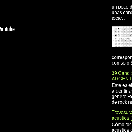
un poco d
unas canc
tocar. ...
correspon
con solo 3
39 Cancio
ARGENT
Este es e
argentina
genero R
de rock na
Travesur
acústica 
Cómo toca
acústica 