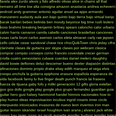
favela
alex zurdo
alexis y fido
alfredo olivas
alice in chains
all that
remains
all time low
alta consigna
amazon
anastacia
andrea echeverri
android
andy grammer
antonio aguilar
anuel aa
apps
armando
manzanero
audacity
aula
axn
bajo quinto
bajo tierra
bajo virtual
banjo
barak
barilari
bebes
belinda
ben moody
beyonce
big time rush
bolero
boss
brahms
breaking benjamin
britney spears
caloncho
calor urbano
calvin harris
camaron
camila cabello
canciones brasileñas
canciones
rusas
carla bruni
carlos asensio
carlos eleta almaran
carly rae jepsen
cello
celular
cesar sandoval
chase rice
chocQuibTown
chris jeday
cifra
clarinete
clases de guitarra por skype
clases por webcam
clasica
comprar
compás
consejos
corno francés
coverdale
crecer german
criolla
cuatro venezolano
cubase
cuerdas
daniel melero
daughtry
david bowie
deftones
deluz
descemer bueno
dexter
diapasón
distintas
afinaciones
dominio propio
drake
ebay
edith marquez
el vega
elvis
crespo
enchufa la guitarra
epiphone
erasure
española
esperanza de
vida
facebook
fanny lu
five finger death punch
francis lai
fraseos
fuerza de tijuana
gaby fofo y miliki
generación 12
gifts
gloria estefan
goo goo dolls
google play
google plus
grupo fernandez
guardian
guia
guitar hero
gusi
halsey
hammond
handel
himnos nacionales
how to
play
humor
ideas
improvisacion
incubus
ingrid rosario
inner circle
interpuesto
intoxicados
invasores de nuevo leon
inventos
iron man
guitar lesson
iskander
israel houghton
ivan arana
j alvarez
jack white
james bay
javier rosas
jaz jacob
jeanette
jennifer hudson
jennifer lopez