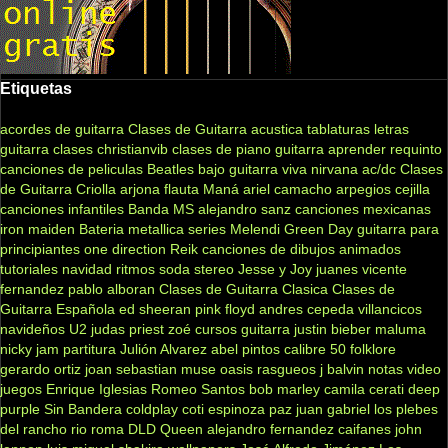
Etiquetas
acordes de guitarra
Clases de Guitarra acustica
tablaturas
letras
guitarra clases
christianvib
clases de piano
guitarra
aprender
requinto
canciones de peliculas
Beatles
bajo
guitarra viva
nirvana
ac/dc
Clases
de Guitarra Criolla
arjona
flauta
Maná
ariel camacho
arpegios
cejilla
canciones infantiles
Banda MS
alejandro sanz
canciones mexicanas
iron maiden
Bateria
metallica
series
Melendi
Green Day
guitarra para
principiantes
one direction
Reik
canciones de dibujos animados
tutoriales
navidad
ritmos
soda stereo
Jesse y Joy
juanes
vicente
fernandez
pablo alboran
Clases de Guitarra Clasica
Clases de
Guitarra Española
ed sheeran
pink floyd
andres cepeda
villancicos
navideños
U2
judas priest
zoé
cursos guitarra
justin bieber
maluma
nicky jam
partitura
Julión Alvarez
abel pintos
calibre 50
folklore
gerardo ortiz
joan sebastian
muse
oasis
rasgueos
j balvin
notas
video
juegos
Enrique Iglesias
Romeo Santos
bob marley
camila
cerati
deep
purple
Sin Bandera
coldplay
coti
espinoza paz
juan gabriel
los plebes
del rancho
rio roma
DLD
Queen
alejandro fernandez
caifanes
john