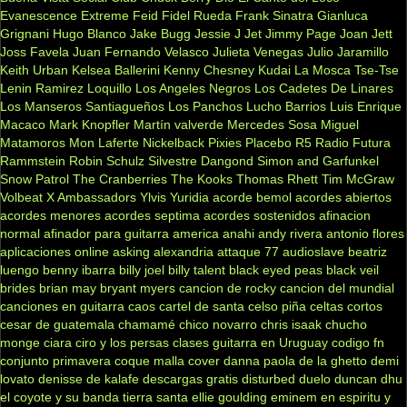
Evanescence
Extreme
Feid
Fidel Rueda
Frank Sinatra
Gianluca
Grignani
Hugo Blanco
Jake Bugg
Jessie J
Jet
Jimmy Page
Joan Jett
Joss Favela
Juan Fernando Velasco
Julieta Venegas
Julio Jaramillo
Keith Urban
Kelsea Ballerini
Kenny Chesney
Kudai
La Mosca Tse-Tse
Lenin Ramirez
Loquillo
Los Angeles Negros
Los Cadetes De Linares
Los Manseros Santiagueños
Los Panchos
Lucho Barrios
Luis Enrique
Macaco
Mark Knopfler
Martín valverde
Mercedes Sosa
Miguel
Matamoros
Mon Laferte
Nickelback
Pixies
Placebo
R5
Radio Futura
Rammstein
Robin Schulz
Silvestre Dangond
Simon and Garfunkel
Snow Patrol
The Cranberries
The Kooks
Thomas Rhett
Tim McGraw
Volbeat
X Ambassadors
Ylvis
Yuridia
acorde bemol
acordes abiertos
acordes menores
acordes septima
acordes sostenidos
afinacion
normal
afinador para guitarra
america
anahi
andy rivera
antonio flores
aplicaciones online
asking alexandria
attaque 77
audioslave
beatriz
luengo
benny ibarra
billy joel
billy talent
black eyed peas
black veil
brides
brian may
bryant myers
cancion de rocky
cancion del mundial
canciones en guitarra
caos
cartel de santa
celso piña
celtas cortos
cesar de guatemala
chamamé
chico novarro
chris isaak
chucho
monge
ciara
ciro y los persas
clases guitarra en Uruguay
codigo fn
conjunto primavera
coque malla
cover
danna paola
de la ghetto
demi
lovato
denisse de kalafe
descargas gratis
disturbed
duelo
duncan dhu
el coyote y su banda tierra santa
ellie goulding
eminem
en espiritu y