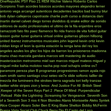
OneRepublic
PSY
Piso 21
REM
Ritchie Valens
Roberto Carlos
Scorpions
Train
acordes básicos
acordes mayores
alejandro lerner
antonio vega
arcangel
autenticos decadentes
bacilos
bad bunny
blur
bob dylan
callejeros
capotraste
charlie puth
curso a distancia
dani
martin
daniel calveti
diego torres
divididos
dj snake
editor de sonido
editores de audio profesionales
el ultimo de la fila
enjambre
eros
ramazzotti
fato
fito paez
flamenco
flo rida
franco de vita
futbol
guitar
lesson
guitar tuner
guitarra virtual online
guitarras gibson
hillsong
united
ibanez
instrumentos musicales
john legend
kevin ortiz
kevin
roldan
kings of leon
la quinta estación
la renga
lana del rey
los
angeles azules
los gfez
los hijos de barron
los prisioneros
madonna
manu chao
marcela gandara
marcos witt
mastering de audio
masterizacion
metronomo
miel san marcos
miguel mateos
miguel y
miguel
mike bahia
molotov
nacha pop
noel schajris
online
ov7
paramore
pereza
plan B
programas
progresiones
ramon ayala
rojo
sam smith
samo
santiago cruz
seteo
sie7e
slide
softonic
talller de
mezcla
the lumineers
the strokes
tierra sagrada
tori kelly
tranzas
twitter
white stripes
zion y lenox
.And Justice For All
.British Steel
.Keeper of the Seven Keys Part 2
.Piece Of Mind
.Purpendicular
.Reload
.Ride the Lightning
.Screaming for Vengeance
.Seventh Son
of a Seventh Son
3 rios
4 Non Blondes
Alanis Morissette
Aleks Syntek
Alice Cooper
Alvaro Soler
Ben E King
Blake Shelton
Bobby McFerrin
Buena Vista Social Club
Chuck Berry
Dio
El Canto del Loco