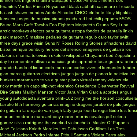
lennon
luis miguel
shakira
wallpapers
José Alfredo Jiménez
Los
Enanitos Verdes
Prince Royce
axel
black sabbath
calamaro
el recodo
ha-ash
shawn mendes
Adele
Afinador
CNCO
elefante
fito y fitipaldis
fonseca
juegos de musica
pianos
pxndx
red hot chili peppers
5SOS
Bruno Mars
Café Tacvba
Foo Fighters
Megadeth
Ozuna
Soy Luna
arctic monkeys
efectos para guitarra
estopa
fondos de pantalla
linkin
park
maroon 5
matisse
pedales de guitarra
regulo caro
taylor swift
three days grace
wisin
Guns N' Roses
Rolling Stones
afinadores
david
bisbal
enrique bunbury
heroes del silencio
imagenes de guitarra
los
claxons
rihanna
television
ukelele
wikipedia
Chayanne
Led Zeppelin
a
day to remember
allison
anuncios gratis
aprender tocar guitarra
ariana
grande
banda el limon
carla morrison
carlos vives
el komander
fender
gian marco
guitarras electricas
juegos
juegos de pianos
la adictiva
los
bunkers
marama
no te va a gustar
piano virtual
remmy valenzuela
ricky martin
sin capo
slipknot
vicentico
Creedence Clearwater Revival
Dire Straits
Marilyn Manson
Victor Jara
Virlan Garcia
acordes
angus
young
autodidacta
aventura
blink-182
bring me the horizon
cosculluela
farruko
fifth harmony
guitarras
imagine dragons
jarabe de palo
juegos
de guitarra
la oreja de van gogh
lady gaga
leon larregui
libido
luis fonsi
manuel medrano
marc anthony
maren morris
novatos
pdf
selena
gomez
silvio rodriguez
the weeknd
violonchelo
.Master Of Puppets
José Feliciano
Kaleth Morales
Los Fabulosos Cadillacs
Los Tres
Michael Jackson
Pedro Infante
Pitbull
Santana
Violeta Parra
alex