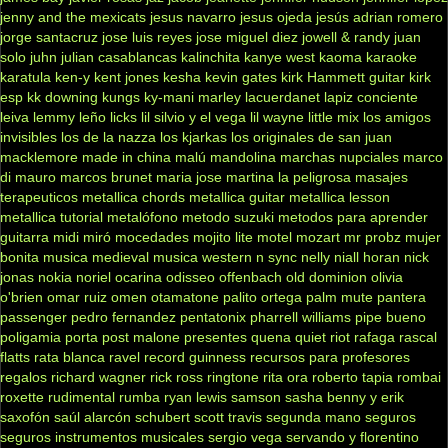
jenny and the mexicats
jesus navarro
jesus ojeda
jesús adrian romero
jorge santacruz
jose luis reyes
jose miguel diez
jowell & randy
juan
solo
juhn
julian casablancas
kalinchita
kanye west
kaoma
karaoke
karatula
ken-y
kent jones
kesha
kevin gates
kirk Hammett guitar
kirk
esp
kk downing
kungs
ky-mani marley
lacuerdanet
lapiz conciente
leiva
lemmy
leño
licks
lil silvio y el vega
lil wayne
little mix
los amigos
invisibles
los de la nazza
los kjarkas
los originales de san juan
macklemore
made in china
malú
mandolina
marchas nupciales
marco
di mauro
marcos brunet
maria jose
martina la peligrosa
masajes
terapeuticos
metallica chords
metallica guitar
metallica lesson
metallica tutorial
metalófono
metodo suzuki
metodos para aprender
guitarra
midi
miró
mocedades
mojito lite
motel
mozart
mr probz
mujer
bonita
musica medieval
musica western
n sync
nelly
niall horan
nick
jonas
nokia
noriel
ocarina
odisseo
offenbach
old dominion
olivia
o'brien
omar ruiz
omen
otamatone
palito ortega
palm mute
pantera
passenger
pedro fernandez
pentatonix
pharrell williams
pipe bueno
poligamia
porta
post malone
presentes
quena
quiet riot
rafaga
rascal
flatts
rata blanca
ravel
record guinness
recursos para profesores
regalos
richard wagner
rick ross
ringtone
rita ora
roberto tapia
rombai
roxette
rudimental
rumba
ryan lewis
samson
sasha benny y erik
saxofón
saúl alarcón
schubert
scott travis
segunda mano
seguros
seguros instrumentos musicales
sergio vega
servando y florentino