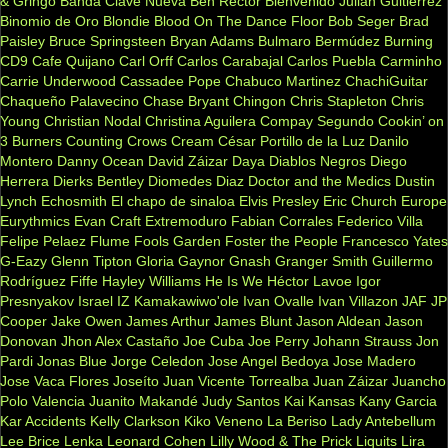
& Gringo
Banda Clave Nueva
Ben Rector
Bienvenido Julian Guitiérrez
Binomio de Oro
Blondie
Blood On The Dance Floor
Bob Seger
Brad
Paisley
Bruce Springsteen
Bryan Adams
Bulmaro Bermúdez
Burning
CD9
Cafe Quijano
Carl Orff
Carlos Carabajal
Carlos Puebla
Carminho
Carrie Underwood
Cassadee Pope
Chabuco Martinez
ChachiGuitar
Chaqueño Palavecino
Chase Bryant
Chingon
Chris Stapleton
Chris
Young
Christian Nodal
Christina Aguilera
Compay Segundo
Cookin’ on
3 Burners
Counting Crows
Cream
César Portillo de la Luz
Danilo
Montero
Danny Ocean
David Záizar
Daya
Diablos Negros
Diego
Herrera
Dierks Bentley
Diomedes Diaz
Doctor and the Medics
Dustin
Lynch
Echosmith
El chapo de sinaloa
Elvis Presley
Eric Church
Europe
Eurythmics
Evan Craft
Extremoduro
Fabian Corrales
Federico Villa
Felipe Pelaez
Flume
Fools Garden
Foster the People
Francesco Yates
G-Eazy
Glenn Tipton
Gloria Gaynor
Gnash
Granger Smith
Guillermo
Rodríguez Fiffe
Hayley Williams
He Is We
Héctor Lavoe
Igor
Presnyakov
Israel IZ Kamakawiwo'ole
Ivan Ovalle
Ivan Villazon
JAF
JP
Cooper
Jake Owen
James Arthur
James Blunt
Jason Aldean
Jason
Donovan
Jhon Alex Castaño
Joe Cuba
Joe Perry
Johann Strauss
Jon
Pardi
Jonas Blue
Jorge Celedon
Jose Angel Bedoya
Jose Madero
Jose Vaca Flores
Joseíto
Juan Vicente Torrealba
Juan Záizar
Juancho
Polo Valencia
Juanito Makandé
Judy Santos
Kai
Kansas
Kany Garcia
Kar Accidents
Kelly Clarkson
Kiko Veneno
La Beriso
Lady Antebellum
Lee Brice
Lenka
Leonard Cohen
Lilly Wood & The Prick
Liquits
Lira