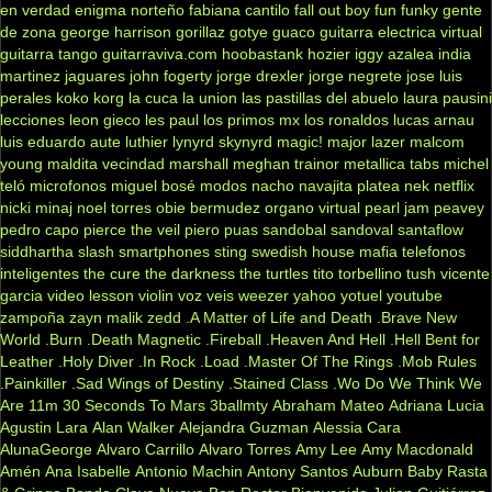
en verdad
enigma norteño
fabiana cantilo
fall out boy
fun
funky
gente
de zona
george harrison
gorillaz
gotye
guaco
guitarra electrica virtual
guitarra tango
guitarraviva.com
hoobastank
hozier
iggy azalea
india
martinez
jaguares
john fogerty
jorge drexler
jorge negrete
jose luis
perales
koko
korg
la cuca
la union
las pastillas del abuelo
laura pausini
lecciones
leon gieco
les paul
los primos mx
los ronaldos
lucas arnau
luis eduardo aute
luthier
lynyrd skynyrd
magic!
major lazer
malcom
young
maldita vecindad
marshall
meghan trainor
metallica tabs
michel
teló
microfonos
miguel bosé
modos
nacho
navajita platea
nek
netflix
nicki minaj
noel torres
obie bermudez
organo virtual
pearl jam
peavey
pedro capo
pierce the veil
piero
puas
sandobal
sandoval
santaflow
siddhartha
slash
smartphones
sting
swedish house mafia
telefonos
inteligentes
the cure
the darkness
the turtles
tito torbellino
tush
vicente
garcia
video lesson
violin
voz veis
weezer
yahoo
yotuel
youtube
zampoña
zayn malik
zedd
.A Matter of Life and Death
.Brave New
World
.Burn
.Death Magnetic
.Fireball
.Heaven And Hell
.Hell Bent for
Leather
.Holy Diver
.In Rock
.Load
.Master Of The Rings
.Mob Rules
.Painkiller
.Sad Wings of Destiny
.Stained Class
.Wo Do We Think We
Are
11m
30 Seconds To Mars
3ballmty
Abraham Mateo
Adriana Lucia
Agustin Lara
Alan Walker
Alejandra Guzman
Alessia Cara
AlunaGeorge
Alvaro Carrillo
Alvaro Torres
Amy Lee
Amy Macdonald
Amén
Ana Isabelle
Antonio Machin
Antony Santos
Auburn
Baby Rasta