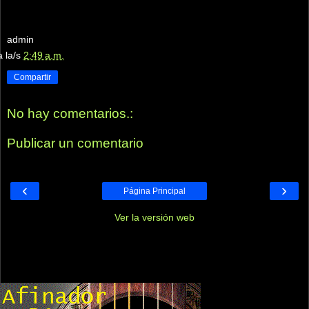
admin
a la/s
2:49 a.m.
Compartir
No hay comentarios.:
Publicar un comentario
‹
›
Página Principal
Ver la versión web