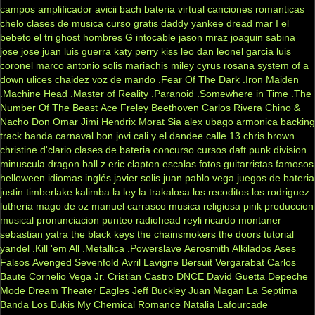
campos
amplificador
avicii
bach
bateria virtual
canciones romanticas
chelo
clases de musica
curso gratis
daddy yankee
dread mar I
el
bebeto
el tri
ghost
hombres G
intocable
jason mraz
joaquin sabina
jose jose
juan luis guerra
katy perry
kiss
leo dan
leonel garcia
luis
coronel
marco antonio solis
mariachis
miley cyrus
rosana
system of a
down
ulices chaidez
voz de mando
.Fear Of The Dark
.Iron Maiden
.Machine Head
.Master of Reality
.Paranoid
.Somewhere in Time
.The
Number Of The Beast
Ace Freley
Beethoven
Carlos Rivera
Chino &
Nacho
Don Omar
Jimi Hendrix
Morat
Sia
alex ubago
armonica
backing
track
banda carnaval
bon jovi
cali y el dandee
calle 13
chris brown
christine d'clario
clases de bateria
concurso
cursos
daft punk
division
minuscula
dragon ball z
eric clapton
escalas
fotos
guitarristas famosos
helloween
idiomas
inglés
javier solis
juan pablo vega
juegos de bateria
justin timberlake
kalimba
la ley
la trakalosa
los recoditos
los rodriguez
lutheria
mago de oz
manuel carrasco
musica religiosa
pink
produccion
musical
pronunciacion
punteo
radiohead
reyli
ricardo montaner
sebastian yatra
the black keys
the chainsmokers
the doors
tutorial
yandel
.Kill 'em All
.Metallica
.Powerslave
Aerosmith
Alkilados
Ases
Falsos
Avenged Sevenfold
Avril Lavigne
Bersuit Vergarabat
Carlos
Baute
Cornelio Vega Jr.
Cristian Castro
DNCE
David Guetta
Depeche
Mode
Dream Theater
Eagles
Jeff Buckley
Juan Magan
La Septima
Banda
Los Bukis
My Chemical Romance
Natalia Lafourcade