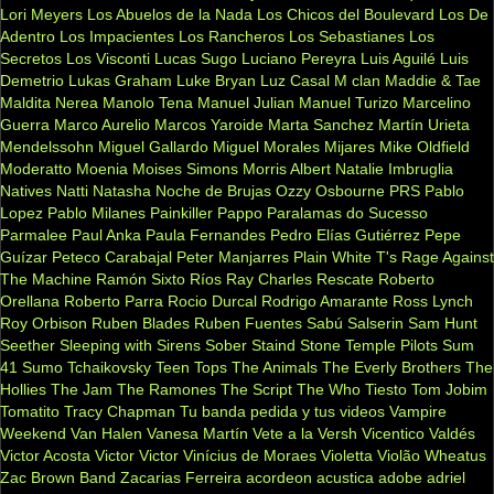
Lori Meyers
Los Abuelos de la Nada
Los Chicos del Boulevard
Los De
Adentro
Los Impacientes
Los Rancheros
Los Sebastianes
Los
Secretos
Los Visconti
Lucas Sugo
Luciano Pereyra
Luis Aguilé
Luis
Demetrio
Lukas Graham
Luke Bryan
Luz Casal
M clan
Maddie & Tae
Maldita Nerea
Manolo Tena
Manuel Julian
Manuel Turizo
Marcelino
Guerra
Marco Aurelio
Marcos Yaroide
Marta Sanchez
Martín Urieta
Mendelssohn
Miguel Gallardo
Miguel Morales
Mijares
Mike Oldfield
Moderatto
Moenia
Moises Simons
Morris Albert
Natalie Imbruglia
Natives
Natti Natasha
Noche de Brujas
Ozzy Osbourne
PRS
Pablo
Lopez
Pablo Milanes
Painkiller
Pappo
Paralamas do Sucesso
Parmalee
Paul Anka
Paula Fernandes
Pedro Elías Gutiérrez
Pepe
Guízar
Peteco Carabajal
Peter Manjarres
Plain White T's
Rage Against
The Machine
Ramón Sixto Ríos
Ray Charles
Rescate
Roberto
Orellana
Roberto Parra
Rocio Durcal
Rodrigo Amarante
Ross Lynch
Roy Orbison
Ruben Blades
Ruben Fuentes
Sabú
Salserin
Sam Hunt
Seether
Sleeping with Sirens
Sober
Staind
Stone Temple Pilots
Sum
41
Sumo
Tchaikovsky
Teen Tops
The Animals
The Everly Brothers
The
Hollies
The Jam
The Ramones
The Script
The Who
Tiesto
Tom Jobim
Tomatito
Tracy Chapman
Tu banda pedida y tus videos
Vampire
Weekend
Van Halen
Vanesa Martín
Vete a la Versh
Vicentico Valdés
Victor Acosta
Victor Victor
Vinícius de Moraes
Violetta
Violão
Wheatus
Zac Brown Band
Zacarias Ferreira
acordeon
acustica
adobe
adriel