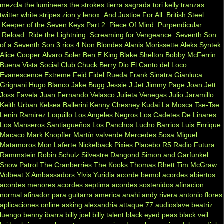
mezcla
the lumineers
the strokes
tierra sagrada
tori kelly
tranzas
twitter
white stripes
zion y lenox
.And Justice For All
.British Steel
.Keeper of the Seven Keys Part 2
.Piece Of Mind
.Purpendicular
.Reload
.Ride the Lightning
.Screaming for Vengeance
.Seventh Son
of a Seventh Son
3 rios
4 Non Blondes
Alanis Morissette
Aleks Syntek
Alice Cooper
Alvaro Soler
Ben E King
Blake Shelton
Bobby McFerrin
Buena Vista Social Club
Chuck Berry
Dio
El Canto del Loco
Evanescence
Extreme
Feid
Fidel Rueda
Frank Sinatra
Gianluca
Grignani
Hugo Blanco
Jake Bugg
Jessie J
Jet
Jimmy Page
Joan Jett
Joss Favela
Juan Fernando Velasco
Julieta Venegas
Julio Jaramillo
Keith Urban
Kelsea Ballerini
Kenny Chesney
Kudai
La Mosca Tse-Tse
Lenin Ramirez
Loquillo
Los Angeles Negros
Los Cadetes De Linares
Los Manseros Santiagueños
Los Panchos
Lucho Barrios
Luis Enrique
Macaco
Mark Knopfler
Martín valverde
Mercedes Sosa
Miguel
Matamoros
Mon Laferte
Nickelback
Pixies
Placebo
R5
Radio Futura
Rammstein
Robin Schulz
Silvestre Dangond
Simon and Garfunkel
Snow Patrol
The Cranberries
The Kooks
Thomas Rhett
Tim McGraw
Volbeat
X Ambassadors
Ylvis
Yuridia
acorde bemol
acordes abiertos
acordes menores
acordes septima
acordes sostenidos
afinacion
normal
afinador para guitarra
america
anahi
andy rivera
antonio flores
aplicaciones online
asking alexandria
attaque 77
audioslave
beatriz
luengo
benny ibarra
billy joel
billy talent
black eyed peas
black veil