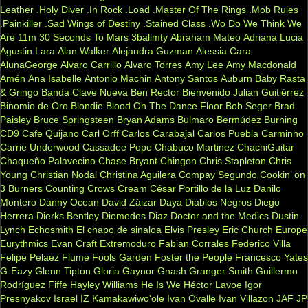
Leather
.Holy Diver
.In Rock
.Load
.Master Of The Rings
.Mob Rules
.Painkiller
.Sad Wings of Destiny
.Stained Class
.Wo Do We Think We
Are
11m
30 Seconds To Mars
3ballmty
Abraham Mateo
Adriana Lucia
Agustin Lara
Alan Walker
Alejandra Guzman
Alessia Cara
AlunaGeorge
Alvaro Carrillo
Alvaro Torres
Amy Lee
Amy Macdonald
Amén
Ana Isabelle
Antonio Machin
Antony Santos
Auburn
Baby Rasta
& Gringo
Banda Clave Nueva
Ben Rector
Bienvenido Julian Guitiérrez
Binomio de Oro
Blondie
Blood On The Dance Floor
Bob Seger
Brad
Paisley
Bruce Springsteen
Bryan Adams
Bulmaro Bermúdez
Burning
CD9
Cafe Quijano
Carl Orff
Carlos Carabajal
Carlos Puebla
Carminho
Carrie Underwood
Cassadee Pope
Chabuco Martinez
ChachiGuitar
Chaqueño Palavecino
Chase Bryant
Chingon
Chris Stapleton
Chris
Young
Christian Nodal
Christina Aguilera
Compay Segundo
Cookin’ on
3 Burners
Counting Crows
Cream
César Portillo de la Luz
Danilo
Montero
Danny Ocean
David Záizar
Daya
Diablos Negros
Diego
Herrera
Dierks Bentley
Diomedes Diaz
Doctor and the Medics
Dustin
Lynch
Echosmith
El chapo de sinaloa
Elvis Presley
Eric Church
Europe
Eurythmics
Evan Craft
Extremoduro
Fabian Corrales
Federico Villa
Felipe Pelaez
Flume
Fools Garden
Foster the People
Francesco Yates
G-Eazy
Glenn Tipton
Gloria Gaynor
Gnash
Granger Smith
Guillermo
Rodríguez Fiffe
Hayley Williams
He Is We
Héctor Lavoe
Igor
Presnyakov
Israel IZ Kamakawiwo'ole
Ivan Ovalle
Ivan Villazon
JAF
JP