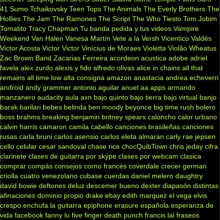
41
Sumo
Tchaikovsky
Teen Tops
The Animals
The Everly Brothers
The
Hollies
The Jam
The Ramones
The Script
The Who
Tiesto
Tom Jobim
Tomatito
Tracy Chapman
Tu banda pedida y tus videos
Vampire
Weekend
Van Halen
Vanesa Martín
Vete a la Versh
Vicentico Valdés
Victor Acosta
Victor Victor
Vinícius de Moraes
Violetta
Violão
Wheatus
Zac Brown Band
Zacarias Ferreira
acordeon
acustica
adobe
adriel
favela
alex zurdo
alexis y fido
alfredo olivas
alice in chains
all that
remains
all time low
alta consigna
amazon
anastacia
andrea echeverri
android
andy grammer
antonio aguilar
anuel aa
apps
armando
manzanero
audacity
aula
axn
bajo quinto
bajo tierra
bajo virtual
banjo
barak
barilari
bebes
belinda
ben moody
beyonce
big time rush
bolero
boss
brahms
breaking benjamin
britney spears
caloncho
calor urbano
calvin harris
camaron
camila cabello
canciones brasileñas
canciones
rusas
carla bruni
carlos asensio
carlos eleta almaran
carly rae jepsen
cello
celular
cesar sandoval
chase rice
chocQuibTown
chris jeday
cifra
clarinete
clases de guitarra por skype
clases por webcam
clasica
comprar
compás
consejos
corno francés
coverdale
crecer german
criolla
cuatro venezolano
cubase
cuerdas
daniel melero
daughtry
david bowie
deftones
deluz
descemer bueno
dexter
diapasón
distintas
afinaciones
dominio propio
drake
ebay
edith marquez
el vega
elvis
crespo
enchufa la guitarra
epiphone
erasure
española
esperanza de
vida
facebook
fanny lu
five finger death punch
francis lai
fraseos