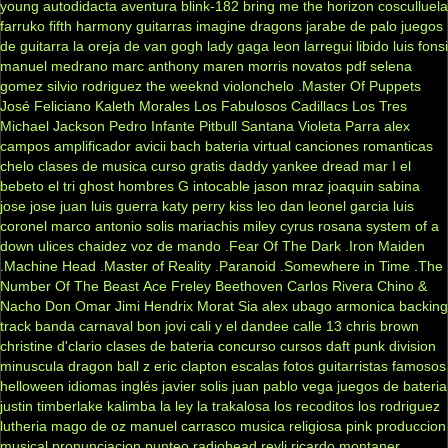
young
autodidacta
aventura
blink-182
bring me the horizon
cosculluela
farruko
fifth harmony
guitarras
imagine dragons
jarabe de palo
juegos
de guitarra
la oreja de van gogh
lady gaga
leon larregui
libido
luis fonsi
manuel medrano
marc anthony
maren morris
novatos
pdf
selena
gomez
silvio rodriguez
the weeknd
violonchelo
.Master Of Puppets
José Feliciano
Kaleth Morales
Los Fabulosos Cadillacs
Los Tres
Michael Jackson
Pedro Infante
Pitbull
Santana
Violeta Parra
alex
campos
amplificador
avicii
bach
bateria virtual
canciones romanticas
chelo
clases de musica
curso gratis
daddy yankee
dread mar I
el
bebeto
el tri
ghost
hombres G
intocable
jason mraz
joaquin sabina
jose jose
juan luis guerra
katy perry
kiss
leo dan
leonel garcia
luis
coronel
marco antonio solis
mariachis
miley cyrus
rosana
system of a
down
ulices chaidez
voz de mando
.Fear Of The Dark
.Iron Maiden
.Machine Head
.Master of Reality
.Paranoid
.Somewhere in Time
.The
Number Of The Beast
Ace Freley
Beethoven
Carlos Rivera
Chino &
Nacho
Don Omar
Jimi Hendrix
Morat
Sia
alex ubago
armonica
backing
track
banda carnaval
bon jovi
cali y el dandee
calle 13
chris brown
christine d'clario
clases de bateria
concurso
cursos
daft punk
division
minuscula
dragon ball z
eric clapton
escalas
fotos
guitarristas famosos
helloween
idiomas
inglés
javier solis
juan pablo vega
juegos de bateria
justin timberlake
kalimba
la ley
la trakalosa
los recoditos
los rodriguez
lutheria
mago de oz
manuel carrasco
musica religiosa
pink
produccion
musical
pronunciacion
punteo
radiohead
reyli
ricardo montaner