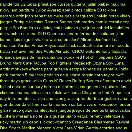
navideños
U2
judas priest
zoé
cursos guitarra
justin bieber
maluma
nicky jam
partitura
Julión Alvarez
abel pintos
calibre 50
folklore
gerardo ortiz
joan sebastian
muse
oasis
rasgueos
j balvin
notas
video
juegos
Enrique Iglesias
Romeo Santos
bob marley
camila
cerati
deep
purple
Sin Bandera
coldplay
coti
espinoza paz
juan gabriel
los plebes
del rancho
rio roma
DLD
Queen
alejandro fernandez
caifanes
john
lennon
luis miguel
shakira
wallpapers
José Alfredo Jiménez
Los
Enanitos Verdes
Prince Royce
axel
black sabbath
calamaro
el recodo
ha-ash
shawn mendes
Adele
Afinador
CNCO
elefante
fito y fitipaldis
fonseca
juegos de musica
pianos
pxndx
red hot chili peppers
5SOS
Bruno Mars
Café Tacvba
Foo Fighters
Megadeth
Ozuna
Soy Luna
arctic monkeys
efectos para guitarra
estopa
fondos de pantalla
linkin
park
maroon 5
matisse
pedales de guitarra
regulo caro
taylor swift
three days grace
wisin
Guns N' Roses
Rolling Stones
afinadores
david
bisbal
enrique bunbury
heroes del silencio
imagenes de guitarra
los
claxons
rihanna
television
ukelele
wikipedia
Chayanne
Led Zeppelin
a
day to remember
allison
anuncios gratis
aprender tocar guitarra
ariana
grande
banda el limon
carla morrison
carlos vives
el komander
fender
gian marco
guitarras electricas
juegos
juegos de pianos
la adictiva
los
bunkers
marama
no te va a gustar
piano virtual
remmy valenzuela
ricky martin
sin capo
slipknot
vicentico
Creedence Clearwater Revival
Dire Straits
Marilyn Manson
Victor Jara
Virlan Garcia
acordes
angus