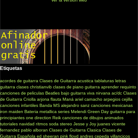
Etiquetas
acordes de guitarra
Clases de Guitarra acustica
tablaturas
letras
guitarra clases
christianvib
clases de piano
guitarra
aprender
requinto
canciones de peliculas
Beatles
bajo
guitarra viva
nirvana
ac/dc
Clases
de Guitarra Criolla
arjona
flauta
Maná
ariel camacho
arpegios
cejilla
canciones infantiles
Banda MS
alejandro sanz
canciones mexicanas
iron maiden
Bateria
metallica
series
Melendi
Green Day
guitarra para
principiantes
one direction
Reik
canciones de dibujos animados
tutoriales
navidad
ritmos
soda stereo
Jesse y Joy
juanes
vicente
fernandez
pablo alboran
Clases de Guitarra Clasica
Clases de
Guitarra Española
ed sheeran
pink floyd
andres cepeda
villancicos