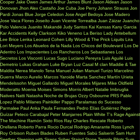
Cooper
Jake Owen
James Arthur
James Blunt
Jason Aldean
Jason
Donovan
Jhon Alex Castaño
Joe Cuba
Joe Perry
Johann Strauss
Jon
Pardi
Jonas Blue
Jorge Celedon
Jose Angel Bedoya
Jose Madero
Jose Vaca Flores
Joseíto
Juan Vicente Torrealba
Juan Záizar
Juancho
Polo Valencia
Juanito Makandé
Judy Santos
Kai
Kansas
Kany Garcia
Kar Accidents
Kelly Clarkson
Kiko Veneno
La Beriso
Lady Antebellum
Lee Brice
Lenka
Leonard Cohen
Lilly Wood & The Prick
Liquits
Lira
Lori Meyers
Los Abuelos de la Nada
Los Chicos del Boulevard
Los De
Adentro
Los Impacientes
Los Rancheros
Los Sebastianes
Los
Secretos
Los Visconti
Lucas Sugo
Luciano Pereyra
Luis Aguilé
Luis
Demetrio
Lukas Graham
Luke Bryan
Luz Casal
M clan
Maddie & Tae
Maldita Nerea
Manolo Tena
Manuel Julian
Manuel Turizo
Marcelino
Guerra
Marco Aurelio
Marcos Yaroide
Marta Sanchez
Martín Urieta
Mendelssohn
Miguel Gallardo
Miguel Morales
Mijares
Mike Oldfield
Moderatto
Moenia
Moises Simons
Morris Albert
Natalie Imbruglia
Natives
Natti Natasha
Noche de Brujas
Ozzy Osbourne
PRS
Pablo
Lopez
Pablo Milanes
Painkiller
Pappo
Paralamas do Sucesso
Parmalee
Paul Anka
Paula Fernandes
Pedro Elías Gutiérrez
Pepe
Guízar
Peteco Carabajal
Peter Manjarres
Plain White T's
Rage Against
The Machine
Ramón Sixto Ríos
Ray Charles
Rescate
Roberto
Orellana
Roberto Parra
Rocio Durcal
Rodrigo Amarante
Ross Lynch
Roy Orbison
Ruben Blades
Ruben Fuentes
Sabú
Salserin
Sam Hunt
Seether
Sleeping with Sirens
Sober
Staind
Stone Temple Pilots
Sum