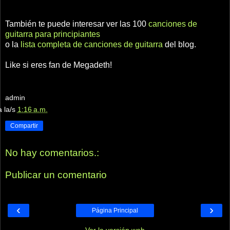
También te puede interesar ver las 100
canciones de
guitarra para principiantes
o la
lista completa de canciones de guitarra
del blog.
Like si eres fan de Megadeth!
admin
a la/s
1:16 a.m.
Compartir
No hay comentarios.:
Publicar un comentario
‹
›
Página Principal
Ver la versión web