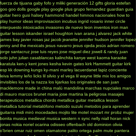
fuerza de tijuana
gaby fofo y miliki
generación 12
gifts
gloria estefan
goo goo dolls
google play
google plus
grupo fernandez
guardian
guia
guitar hero
gusi
halsey
hammond
handel
himnos nacionales
how to
play
humor
ideas
improvisacion
incubus
ingrid rosario
inner circle
interpuesto
intoxicados
invasores de nuevo leon
inventos
iron man
guitar lesson
iskander
israel houghton
ivan arana
j alvarez
jack white
james bay
javier rosas
jaz jacob
jeanette
jennifer hudson
jennifer lopez
jenny and the mexicats
jesus navarro
jesus ojeda
jesús adrian romero
jorge santacruz
jose luis reyes
jose miguel diez
jowell & randy
juan
solo
juhn
julian casablancas
kalinchita
kanye west
kaoma
karaoke
karatula
ken-y
kent jones
kesha
kevin gates
kirk Hammett guitar
kirk
esp
kk downing
kungs
ky-mani marley
lacuerdanet
lapiz conciente
leiva
lemmy
leño
licks
lil silvio y el vega
lil wayne
little mix
los amigos
invisibles
los de la nazza
los kjarkas
los originales de san juan
macklemore
made in china
malú
mandolina
marchas nupciales
marco
di mauro
marcos brunet
maria jose
martina la peligrosa
masajes
terapeuticos
metallica chords
metallica guitar
metallica lesson
metallica tutorial
metalófono
metodo suzuki
metodos para aprender
guitarra
midi
miró
mocedades
mojito lite
motel
mozart
mr probz
mujer
bonita
musica medieval
musica western
n sync
nelly
niall horan
nick
jonas
nokia
noriel
ocarina
odisseo
offenbach
old dominion
olivia
o'brien
omar ruiz
omen
otamatone
palito ortega
palm mute
pantera