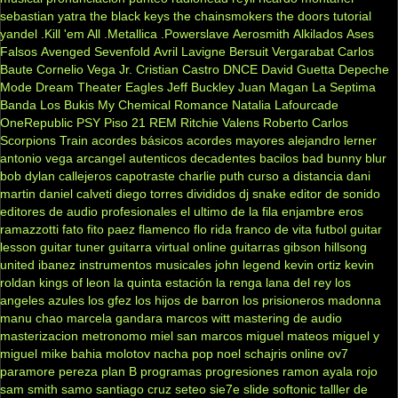
sebastian yatra
the black keys
the chainsmokers
the doors
tutorial
yandel
.Kill 'em All
.Metallica
.Powerslave
Aerosmith
Alkilados
Ases
Falsos
Avenged Sevenfold
Avril Lavigne
Bersuit Vergarabat
Carlos
Baute
Cornelio Vega Jr.
Cristian Castro
DNCE
David Guetta
Depeche
Mode
Dream Theater
Eagles
Jeff Buckley
Juan Magan
La Septima
Banda
Los Bukis
My Chemical Romance
Natalia Lafourcade
OneRepublic
PSY
Piso 21
REM
Ritchie Valens
Roberto Carlos
Scorpions
Train
acordes básicos
acordes mayores
alejandro lerner
antonio vega
arcangel
autenticos decadentes
bacilos
bad bunny
blur
bob dylan
callejeros
capotraste
charlie puth
curso a distancia
dani
martin
daniel calveti
diego torres
divididos
dj snake
editor de sonido
editores de audio profesionales
el ultimo de la fila
enjambre
eros
ramazzotti
fato
fito paez
flamenco
flo rida
franco de vita
futbol
guitar
lesson
guitar tuner
guitarra virtual online
guitarras gibson
hillsong
united
ibanez
instrumentos musicales
john legend
kevin ortiz
kevin
roldan
kings of leon
la quinta estación
la renga
lana del rey
los
angeles azules
los gfez
los hijos de barron
los prisioneros
madonna
manu chao
marcela gandara
marcos witt
mastering de audio
masterizacion
metronomo
miel san marcos
miguel mateos
miguel y
miguel
mike bahia
molotov
nacha pop
noel schajris
online
ov7
paramore
pereza
plan B
programas
progresiones
ramon ayala
rojo
sam smith
samo
santiago cruz
seteo
sie7e
slide
softonic
talller de