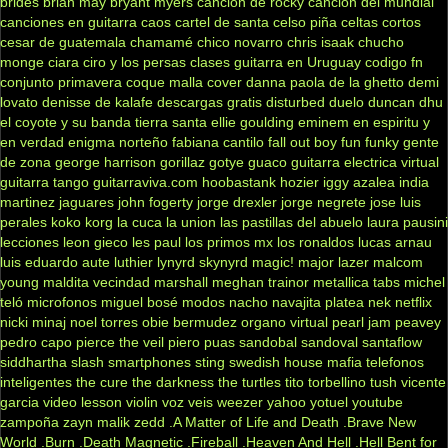
brides
brian may
bryant myers
cancion de rocky
cancion del mundial
canciones en guitarra
caos
cartel de santa
celso piña
celtas cortos
cesar de guatemala
chamamé
chico novarro
chris isaak
chucho
monge
ciara
ciro y los persas
clases guitarra en Uruguay
codigo fn
conjunto primavera
coque malla
cover
danna paola
de la ghetto
demi
lovato
denisse de kalafe
descargas gratis
disturbed
duelo
duncan dhu
el coyote y su banda tierra santa
ellie goulding
eminem
en espiritu y
en verdad
enigma norteño
fabiana cantilo
fall out boy
fun
funky
gente
de zona
george harrison
gorillaz
gotye
guaco
guitarra electrica virtual
guitarra tango
guitarraviva.com
hoobastank
hozier
iggy azalea
india
martinez
jaguares
john fogerty
jorge drexler
jorge negrete
jose luis
perales
koko
korg
la cuca
la union
las pastillas del abuelo
laura pausini
lecciones
leon gieco
les paul
los primos mx
los ronaldos
lucas arnau
luis eduardo aute
luthier
lynyrd skynyrd
magic!
major lazer
malcom
young
maldita vecindad
marshall
meghan trainor
metallica tabs
michel
teló
microfonos
miguel bosé
modos
nacho
navajita platea
nek
netflix
nicki minaj
noel torres
obie bermudez
organo virtual
pearl jam
peavey
pedro capo
pierce the veil
piero
puas
sandobal
sandoval
santaflow
siddhartha
slash
smartphones
sting
swedish house mafia
telefonos
inteligentes
the cure
the darkness
the turtles
tito torbellino
tush
vicente
garcia
video lesson
violin
voz veis
weezer
yahoo
yotuel
youtube
zampoña
zayn malik
zedd
.A Matter of Life and Death
.Brave New
World
.Burn
.Death Magnetic
.Fireball
.Heaven And Hell
.Hell Bent for