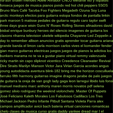
ha-ash
shawn mendes
Adele
Afinador
CNCO
elefante
fito y fitipaldis
fonseca
juegos de musica
pianos
pxndx
red hot chili peppers
5SOS
Bruno Mars
Café Tacvba
Foo Fighters
Megadeth
Ozuna
Soy Luna
arctic monkeys
efectos para guitarra
estopa
fondos de pantalla
linkin
park
maroon 5
matisse
pedales de guitarra
regulo caro
taylor swift
three days grace
wisin
Guns N' Roses
Rolling Stones
afinadores
david
bisbal
enrique bunbury
heroes del silencio
imagenes de guitarra
los
claxons
rihanna
television
ukelele
wikipedia
Chayanne
Led Zeppelin
a
day to remember
allison
anuncios gratis
aprender tocar guitarra
ariana
grande
banda el limon
carla morrison
carlos vives
el komander
fender
gian marco
guitarras electricas
juegos
juegos de pianos
la adictiva
los
bunkers
marama
no te va a gustar
piano virtual
remmy valenzuela
ricky martin
sin capo
slipknot
vicentico
Creedence Clearwater Revival
Dire Straits
Marilyn Manson
Victor Jara
Virlan Garcia
acordes
angus
young
autodidacta
aventura
blink-182
bring me the horizon
cosculluela
farruko
fifth harmony
guitarras
imagine dragons
jarabe de palo
juegos
de guitarra
la oreja de van gogh
lady gaga
leon larregui
libido
luis fonsi
manuel medrano
marc anthony
maren morris
novatos
pdf
selena
gomez
silvio rodriguez
the weeknd
violonchelo
.Master Of Puppets
José Feliciano
Kaleth Morales
Los Fabulosos Cadillacs
Los Tres
Michael Jackson
Pedro Infante
Pitbull
Santana
Violeta Parra
alex
campos
amplificador
avicii
bach
bateria virtual
canciones romanticas
chelo
clases de musica
curso gratis
daddy yankee
dread mar I
el