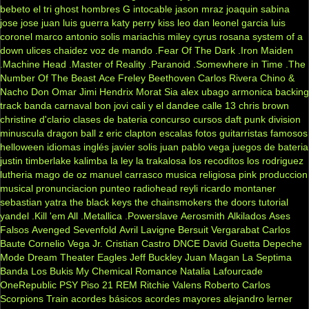
bebeto
el tri
ghost
hombres G
intocable
jason mraz
joaquin sabina
jose jose
juan luis guerra
katy perry
kiss
leo dan
leonel garcia
luis
coronel
marco antonio solis
mariachis
miley cyrus
rosana
system of a
down
ulices chaidez
voz de mando
.Fear Of The Dark
.Iron Maiden
.Machine Head
.Master of Reality
.Paranoid
.Somewhere in Time
.The
Number Of The Beast
Ace Freley
Beethoven
Carlos Rivera
Chino &
Nacho
Don Omar
Jimi Hendrix
Morat
Sia
alex ubago
armonica
backing
track
banda carnaval
bon jovi
cali y el dandee
calle 13
chris brown
christine d'clario
clases de bateria
concurso
cursos
daft punk
division
minuscula
dragon ball z
eric clapton
escalas
fotos
guitarristas famosos
helloween
idiomas
inglés
javier solis
juan pablo vega
juegos de bateria
justin timberlake
kalimba
la ley
la trakalosa
los recoditos
los rodriguez
lutheria
mago de oz
manuel carrasco
musica religiosa
pink
produccion
musical
pronunciacion
punteo
radiohead
reyli
ricardo montaner
sebastian yatra
the black keys
the chainsmokers
the doors
tutorial
yandel
.Kill 'em All
.Metallica
.Powerslave
Aerosmith
Alkilados
Ases
Falsos
Avenged Sevenfold
Avril Lavigne
Bersuit Vergarabat
Carlos
Baute
Cornelio Vega Jr.
Cristian Castro
DNCE
David Guetta
Depeche
Mode
Dream Theater
Eagles
Jeff Buckley
Juan Magan
La Septima
Banda
Los Bukis
My Chemical Romance
Natalia Lafourcade
OneRepublic
PSY
Piso 21
REM
Ritchie Valens
Roberto Carlos
Scorpions
Train
acordes básicos
acordes mayores
alejandro lerner