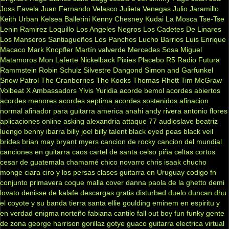
Joss Favela
Juan Fernando Velasco
Julieta Venegas
Julio Jaramillo
Keith Urban
Kelsea Ballerini
Kenny Chesney
Kudai
La Mosca Tse-Tse
Lenin Ramirez
Loquillo
Los Angeles Negros
Los Cadetes De Linares
Los Manseros Santiagueños
Los Panchos
Lucho Barrios
Luis Enrique
Macaco
Mark Knopfler
Martín valverde
Mercedes Sosa
Miguel
Matamoros
Mon Laferte
Nickelback
Pixies
Placebo
R5
Radio Futura
Rammstein
Robin Schulz
Silvestre Dangond
Simon and Garfunkel
Snow Patrol
The Cranberries
The Kooks
Thomas Rhett
Tim McGraw
Volbeat
X Ambassadors
Ylvis
Yuridia
acorde bemol
acordes abiertos
acordes menores
acordes septima
acordes sostenidos
afinacion
normal
afinador para guitarra
america
anahi
andy rivera
antonio flores
aplicaciones online
asking alexandria
attaque 77
audioslave
beatriz
luengo
benny ibarra
billy joel
billy talent
black eyed peas
black veil
brides
brian may
bryant myers
cancion de rocky
cancion del mundial
canciones en guitarra
caos
cartel de santa
celso piña
celtas cortos
cesar de guatemala
chamamé
chico novarro
chris isaak
chucho
monge
ciara
ciro y los persas
clases guitarra en Uruguay
codigo fn
conjunto primavera
coque malla
cover
danna paola
de la ghetto
demi
lovato
denisse de kalafe
descargas gratis
disturbed
duelo
duncan dhu
el coyote y su banda tierra santa
ellie goulding
eminem
en espiritu y
en verdad
enigma norteño
fabiana cantilo
fall out boy
fun
funky
gente
de zona
george harrison
gorillaz
gotye
guaco
guitarra electrica virtual