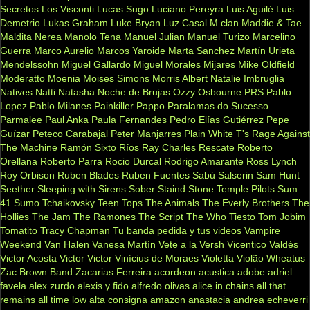
Secretos
Los Visconti
Lucas Sugo
Luciano Pereyra
Luis Aguilé
Luis
Demetrio
Lukas Graham
Luke Bryan
Luz Casal
M clan
Maddie & Tae
Maldita Nerea
Manolo Tena
Manuel Julian
Manuel Turizo
Marcelino
Guerra
Marco Aurelio
Marcos Yaroide
Marta Sanchez
Martín Urieta
Mendelssohn
Miguel Gallardo
Miguel Morales
Mijares
Mike Oldfield
Moderatto
Moenia
Moises Simons
Morris Albert
Natalie Imbruglia
Natives
Natti Natasha
Noche de Brujas
Ozzy Osbourne
PRS
Pablo
Lopez
Pablo Milanes
Painkiller
Pappo
Paralamas do Sucesso
Parmalee
Paul Anka
Paula Fernandes
Pedro Elías Gutiérrez
Pepe
Guízar
Peteco Carabajal
Peter Manjarres
Plain White T's
Rage Against
The Machine
Ramón Sixto Ríos
Ray Charles
Rescate
Roberto
Orellana
Roberto Parra
Rocio Durcal
Rodrigo Amarante
Ross Lynch
Roy Orbison
Ruben Blades
Ruben Fuentes
Sabú
Salserin
Sam Hunt
Seether
Sleeping with Sirens
Sober
Staind
Stone Temple Pilots
Sum
41
Sumo
Tchaikovsky
Teen Tops
The Animals
The Everly Brothers
The
Hollies
The Jam
The Ramones
The Script
The Who
Tiesto
Tom Jobim
Tomatito
Tracy Chapman
Tu banda pedida y tus videos
Vampire
Weekend
Van Halen
Vanesa Martín
Vete a la Versh
Vicentico Valdés
Victor Acosta
Victor Victor
Vinícius de Moraes
Violetta
Violão
Wheatus
Zac Brown Band
Zacarias Ferreira
acordeon
acustica
adobe
adriel
favela
alex zurdo
alexis y fido
alfredo olivas
alice in chains
all that
remains
all time low
alta consigna
amazon
anastacia
andrea echeverri