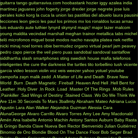
guitarra tango
guitarraviva.com
hoobastank
hozier
iggy azalea
india
martinez
jaguares
john fogerty
jorge drexler
jorge negrete
jose luis
perales
koko
korg
la cuca
la union
las pastillas del abuelo
laura pausini
lecciones
leon gieco
les paul
los primos mx
los ronaldos
lucas arnau
luis eduardo aute
luthier
lynyrd skynyrd
magic!
major lazer
malcom
young
maldita vecindad
marshall
meghan trainor
metallica tabs
michel
teló
microfonos
miguel bosé
modos
nacho
navajita platea
nek
netflix
nicki minaj
noel torres
obie bermudez
organo virtual
pearl jam
peavey
pedro capo
pierce the veil
piero
puas
sandobal
sandoval
santaflow
siddhartha
slash
smartphones
sting
swedish house mafia
telefonos
inteligentes
the cure
the darkness
the turtles
tito torbellino
tush
vicente
garcia
video lesson
violin
voz veis
weezer
yahoo
yotuel
youtube
zampoña
zayn malik
zedd
.A Matter of Life and Death
.Brave New
World
.Burn
.Death Magnetic
.Fireball
.Heaven And Hell
.Hell Bent for
Leather
.Holy Diver
.In Rock
.Load
.Master Of The Rings
.Mob Rules
.Painkiller
.Sad Wings of Destiny
.Stained Class
.Wo Do We Think We
Are
11m
30 Seconds To Mars
3ballmty
Abraham Mateo
Adriana Lucia
Agustin Lara
Alan Walker
Alejandra Guzman
Alessia Cara
AlunaGeorge
Alvaro Carrillo
Alvaro Torres
Amy Lee
Amy Macdonald
Amén
Ana Isabelle
Antonio Machin
Antony Santos
Auburn
Baby Rasta
& Gringo
Banda Clave Nueva
Ben Rector
Bienvenido Julian Guitiérrez
Binomio de Oro
Blondie
Blood On The Dance Floor
Bob Seger
Brad