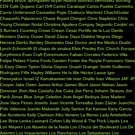
Paisley
Bruce Springsteen
Bryan Adams
Bulmaro Bermúdez
Burning
CD9
Cafe Quijano
Carl Orff
Carlos Carabajal
Carlos Puebla
Carminho
Carrie Underwood
Cassadee Pope
Chabuco Martinez
ChachiGuitar
Chaqueño Palavecino
Chase Bryant
Chingon
Chris Stapleton
Chris
Young
Christian Nodal
Christina Aguilera
Compay Segundo
Cookin’ on
3 Burners
Counting Crows
Cream
César Portillo de la Luz
Danilo
Montero
Danny Ocean
David Záizar
Daya
Diablos Negros
Diego
Herrera
Dierks Bentley
Diomedes Diaz
Doctor and the Medics
Dustin
Lynch
Echosmith
El chapo de sinaloa
Elvis Presley
Eric Church
Europe
Eurythmics
Evan Craft
Extremoduro
Fabian Corrales
Federico Villa
Felipe Pelaez
Flume
Fools Garden
Foster the People
Francesco Yates
G-Eazy
Glenn Tipton
Gloria Gaynor
Gnash
Granger Smith
Guillermo
Rodríguez Fiffe
Hayley Williams
He Is We
Héctor Lavoe
Igor
Presnyakov
Israel IZ Kamakawiwo'ole
Ivan Ovalle
Ivan Villazon
JAF
JP
Cooper
Jake Owen
James Arthur
James Blunt
Jason Aldean
Jason
Donovan
Jhon Alex Castaño
Joe Cuba
Joe Perry
Johann Strauss
Jon
Pardi
Jonas Blue
Jorge Celedon
Jose Angel Bedoya
Jose Madero
Jose Vaca Flores
Joseíto
Juan Vicente Torrealba
Juan Záizar
Juancho
Polo Valencia
Juanito Makandé
Judy Santos
Kai
Kansas
Kany Garcia
Kar Accidents
Kelly Clarkson
Kiko Veneno
La Beriso
Lady Antebellum
Lee Brice
Lenka
Leonard Cohen
Lilly Wood & The Prick
Liquits
Lira
Lori Meyers
Los Abuelos de la Nada
Los Chicos del Boulevard
Los De
Adentro
Los Impacientes
Los Rancheros
Los Sebastianes
Los