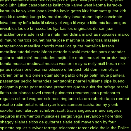
solo
juhn
julian casablancas
kalinchita
kanye west
kaoma
karaoke
karatula
ken-y
kent jones
kesha
kevin gates
kirk Hammett guitar
kirk
esp
kk downing
kungs
ky-mani marley
lacuerdanet
lapiz conciente
leiva
lemmy
leño
licks
lil silvio y el vega
lil wayne
little mix
los amigos
invisibles
los de la nazza
los kjarkas
los originales de san juan
macklemore
made in china
malú
mandolina
marchas nupciales
marco
di mauro
marcos brunet
maria jose
martina la peligrosa
masajes
terapeuticos
metallica chords
metallica guitar
metallica lesson
metallica tutorial
metalófono
metodo suzuki
metodos para aprender
guitarra
midi
miró
mocedades
mojito lite
motel
mozart
mr probz
mujer
bonita
musica medieval
musica western
n sync
nelly
niall horan
nick
jonas
nokia
noriel
ocarina
odisseo
offenbach
old dominion
olivia
o'brien
omar ruiz
omen
otamatone
palito ortega
palm mute
pantera
passenger
pedro fernandez
pentatonix
pharrell williams
pipe bueno
poligamia
porta
post malone
presentes
quena
quiet riot
rafaga
rascal
flatts
rata blanca
ravel
record guinness
recursos para profesores
regalos
richard wagner
rick ross
ringtone
rita ora
roberto tapia
rombai
roxette
rudimental
rumba
ryan lewis
samson
sasha benny y erik
saxofón
saúl alarcón
schubert
scott travis
segunda mano
seguros
seguros instrumentos musicales
sergio vega
servando y florentino
shaggy
silabas
sitios de guitarras
slade
sofi mayen
son by four
spinetta
squier
survivor
tarrega
telecaster
tercer cielo
thalia
the Police