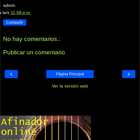
admin
a la/s
11:58 p.m.
Compartir
No hay comentarios.:
Publicar un comentario
‹
›
Página Principal
Ver la versión web