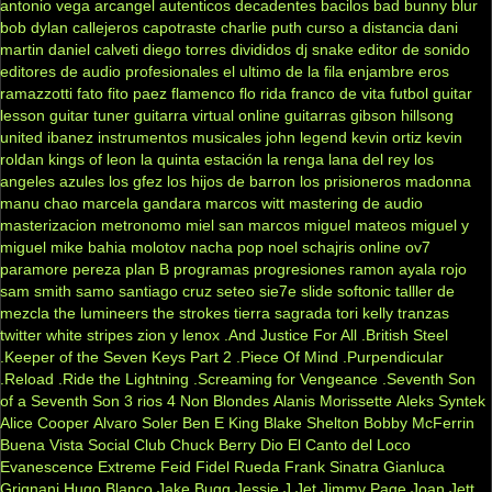
antonio vega
arcangel
autenticos decadentes
bacilos
bad bunny
blur
bob dylan
callejeros
capotraste
charlie puth
curso a distancia
dani
martin
daniel calveti
diego torres
divididos
dj snake
editor de sonido
editores de audio profesionales
el ultimo de la fila
enjambre
eros
ramazzotti
fato
fito paez
flamenco
flo rida
franco de vita
futbol
guitar
lesson
guitar tuner
guitarra virtual online
guitarras gibson
hillsong
united
ibanez
instrumentos musicales
john legend
kevin ortiz
kevin
roldan
kings of leon
la quinta estación
la renga
lana del rey
los
angeles azules
los gfez
los hijos de barron
los prisioneros
madonna
manu chao
marcela gandara
marcos witt
mastering de audio
masterizacion
metronomo
miel san marcos
miguel mateos
miguel y
miguel
mike bahia
molotov
nacha pop
noel schajris
online
ov7
paramore
pereza
plan B
programas
progresiones
ramon ayala
rojo
sam smith
samo
santiago cruz
seteo
sie7e
slide
softonic
talller de
mezcla
the lumineers
the strokes
tierra sagrada
tori kelly
tranzas
twitter
white stripes
zion y lenox
.And Justice For All
.British Steel
.Keeper of the Seven Keys Part 2
.Piece Of Mind
.Purpendicular
.Reload
.Ride the Lightning
.Screaming for Vengeance
.Seventh Son
of a Seventh Son
3 rios
4 Non Blondes
Alanis Morissette
Aleks Syntek
Alice Cooper
Alvaro Soler
Ben E King
Blake Shelton
Bobby McFerrin
Buena Vista Social Club
Chuck Berry
Dio
El Canto del Loco
Evanescence
Extreme
Feid
Fidel Rueda
Frank Sinatra
Gianluca
Grignani
Hugo Blanco
Jake Bugg
Jessie J
Jet
Jimmy Page
Joan Jett