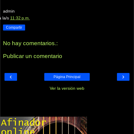
admin
a la/s
11:32 p.m.
Compartir
No hay comentarios.:
Publicar un comentario
‹
›
Página Principal
Ver la versión web