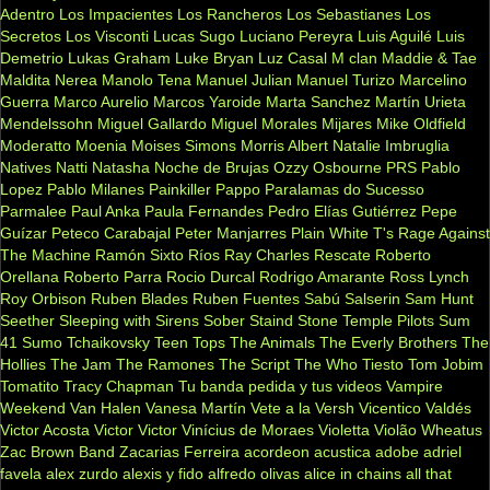
Adentro
Los Impacientes
Los Rancheros
Los Sebastianes
Los
Secretos
Los Visconti
Lucas Sugo
Luciano Pereyra
Luis Aguilé
Luis
Demetrio
Lukas Graham
Luke Bryan
Luz Casal
M clan
Maddie & Tae
Maldita Nerea
Manolo Tena
Manuel Julian
Manuel Turizo
Marcelino
Guerra
Marco Aurelio
Marcos Yaroide
Marta Sanchez
Martín Urieta
Mendelssohn
Miguel Gallardo
Miguel Morales
Mijares
Mike Oldfield
Moderatto
Moenia
Moises Simons
Morris Albert
Natalie Imbruglia
Natives
Natti Natasha
Noche de Brujas
Ozzy Osbourne
PRS
Pablo
Lopez
Pablo Milanes
Painkiller
Pappo
Paralamas do Sucesso
Parmalee
Paul Anka
Paula Fernandes
Pedro Elías Gutiérrez
Pepe
Guízar
Peteco Carabajal
Peter Manjarres
Plain White T's
Rage Against
The Machine
Ramón Sixto Ríos
Ray Charles
Rescate
Roberto
Orellana
Roberto Parra
Rocio Durcal
Rodrigo Amarante
Ross Lynch
Roy Orbison
Ruben Blades
Ruben Fuentes
Sabú
Salserin
Sam Hunt
Seether
Sleeping with Sirens
Sober
Staind
Stone Temple Pilots
Sum
41
Sumo
Tchaikovsky
Teen Tops
The Animals
The Everly Brothers
The
Hollies
The Jam
The Ramones
The Script
The Who
Tiesto
Tom Jobim
Tomatito
Tracy Chapman
Tu banda pedida y tus videos
Vampire
Weekend
Van Halen
Vanesa Martín
Vete a la Versh
Vicentico Valdés
Victor Acosta
Victor Victor
Vinícius de Moraes
Violetta
Violão
Wheatus
Zac Brown Band
Zacarias Ferreira
acordeon
acustica
adobe
adriel
favela
alex zurdo
alexis y fido
alfredo olivas
alice in chains
all that