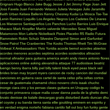
Grignani
Hugo Blanco
Jake Bugg
Jessie J
Jet
Jimmy Page
Joan Jett
Joss Favela
Juan Fernando Velasco
Julieta Venegas
Julio Jaramillo
Keith Urban
Kelsea Ballerini
Kenny Chesney
Kudai
La Mosca Tse-Tse
Lenin Ramirez
Loquillo
Los Angeles Negros
Los Cadetes De Linares
Los Manseros Santiagueños
Los Panchos
Lucho Barrios
Luis Enrique
Macaco
Mark Knopfler
Martín valverde
Mercedes Sosa
Miguel
Matamoros
Mon Laferte
Nickelback
Pixies
Placebo
R5
Radio Futura
Rammstein
Robin Schulz
Silvestre Dangond
Simon and Garfunkel
Snow Patrol
The Cranberries
The Kooks
Thomas Rhett
Tim McGraw
Volbeat
X Ambassadors
Ylvis
Yuridia
acorde bemol
acordes abiertos
acordes menores
acordes septima
acordes sostenidos
afinacion
normal
afinador para guitarra
america
anahi
andy rivera
antonio flores
aplicaciones online
asking alexandria
attaque 77
audioslave
beatriz
luengo
benny ibarra
billy joel
billy talent
black eyed peas
black veil
brides
brian may
bryant myers
cancion de rocky
cancion del mundial
canciones en guitarra
caos
cartel de santa
celso piña
celtas cortos
cesar de guatemala
chamamé
chico novarro
chris isaak
chucho
monge
ciara
ciro y los persas
clases guitarra en Uruguay
codigo fn
conjunto primavera
coque malla
cover
danna paola
de la ghetto
demi
lovato
denisse de kalafe
descargas gratis
disturbed
duelo
duncan dhu
el coyote y su banda tierra santa
ellie goulding
eminem
en espiritu y
en verdad
enigma norteño
fabiana cantilo
fall out boy
fun
funky
gente