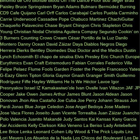
Binomio de Oro
Blondie
Blood On The Dance Floor
Bob Seger
Brad
Paisley
Bruce Springsteen
Bryan Adams
Bulmaro Bermúdez
Burning
CD9
Cafe Quijano
Carl Orff
Carlos Carabajal
Carlos Puebla
Carminho
Carrie Underwood
Cassadee Pope
Chabuco Martinez
ChachiGuitar
Chaqueño Palavecino
Chase Bryant
Chingon
Chris Stapleton
Chris
Young
Christian Nodal
Christina Aguilera
Compay Segundo
Cookin’ on
3 Burners
Counting Crows
Cream
César Portillo de la Luz
Danilo
Montero
Danny Ocean
David Záizar
Daya
Diablos Negros
Diego
Herrera
Dierks Bentley
Diomedes Diaz
Doctor and the Medics
Dustin
Lynch
Echosmith
El chapo de sinaloa
Elvis Presley
Eric Church
Europe
Eurythmics
Evan Craft
Extremoduro
Fabian Corrales
Federico Villa
Felipe Pelaez
Flume
Fools Garden
Foster the People
Francesco Yates
G-Eazy
Glenn Tipton
Gloria Gaynor
Gnash
Granger Smith
Guillermo
Rodríguez Fiffe
Hayley Williams
He Is We
Héctor Lavoe
Igor
Presnyakov
Israel IZ Kamakawiwo'ole
Ivan Ovalle
Ivan Villazon
JAF
JP
Cooper
Jake Owen
James Arthur
James Blunt
Jason Aldean
Jason
Donovan
Jhon Alex Castaño
Joe Cuba
Joe Perry
Johann Strauss
Jon
Pardi
Jonas Blue
Jorge Celedon
Jose Angel Bedoya
Jose Madero
Jose Vaca Flores
Joseíto
Juan Vicente Torrealba
Juan Záizar
Juancho
Polo Valencia
Juanito Makandé
Judy Santos
Kai
Kansas
Kany Garcia
Kar Accidents
Kelly Clarkson
Kiko Veneno
La Beriso
Lady Antebellum
Lee Brice
Lenka
Leonard Cohen
Lilly Wood & The Prick
Liquits
Lira
Lori Meyers
Los Abuelos de la Nada
Los Chicos del Boulevard
Los De