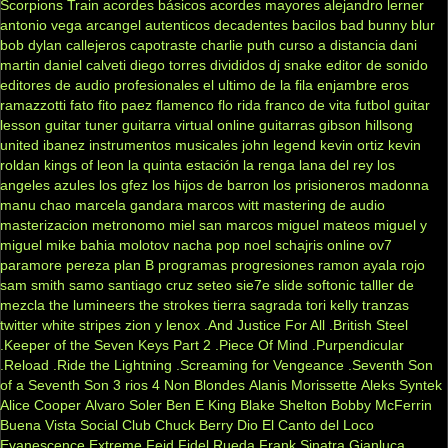
Scorpions
Train
acordes básicos
acordes mayores
alejandro lerner
antonio vega
arcangel
autenticos decadentes
bacilos
bad bunny
blur
bob dylan
callejeros
capotraste
charlie puth
curso a distancia
dani
martin
daniel calveti
diego torres
divididos
dj snake
editor de sonido
editores de audio profesionales
el ultimo de la fila
enjambre
eros
ramazzotti
fato
fito paez
flamenco
flo rida
franco de vita
futbol
guitar
lesson
guitar tuner
guitarra virtual online
guitarras gibson
hillsong
united
ibanez
instrumentos musicales
john legend
kevin ortiz
kevin
roldan
kings of leon
la quinta estación
la renga
lana del rey
los
angeles azules
los gfez
los hijos de barron
los prisioneros
madonna
manu chao
marcela gandara
marcos witt
mastering de audio
masterizacion
metronomo
miel san marcos
miguel mateos
miguel y
miguel
mike bahia
molotov
nacha pop
noel schajris
online
ov7
paramore
pereza
plan B
programas
progresiones
ramon ayala
rojo
sam smith
samo
santiago cruz
seteo
sie7e
slide
softonic
talller de
mezcla
the lumineers
the strokes
tierra sagrada
tori kelly
tranzas
twitter
white stripes
zion y lenox
.And Justice For All
.British Steel
.Keeper of the Seven Keys Part 2
.Piece Of Mind
.Purpendicular
.Reload
.Ride the Lightning
.Screaming for Vengeance
.Seventh Son
of a Seventh Son
3 rios
4 Non Blondes
Alanis Morissette
Aleks Syntek
Alice Cooper
Alvaro Soler
Ben E King
Blake Shelton
Bobby McFerrin
Buena Vista Social Club
Chuck Berry
Dio
El Canto del Loco
Evanescence
Extreme
Feid
Fidel Rueda
Frank Sinatra
Gianluca