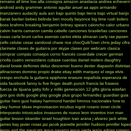
remains
all time low
alta consigna
amazon
anastacia
andrea echeverri
android
andy grammer
antonio aguilar
anuel aa
apps
armando
manzanero
audacity
aula
axn
bajo quinto
bajo tierra
bajo virtual
banjo
barak
barilari
bebes
belinda
ben moody
beyonce
big time rush
bolero
boss
brahms
breaking benjamin
britney spears
caloncho
calor urbano
calvin harris
camaron
camila cabello
canciones brasileñas
canciones
rusas
carla bruni
carlos asensio
carlos eleta almaran
carly rae jepsen
cello
celular
cesar sandoval
chase rice
chocQuibTown
chris jeday
cifra
clarinete
clases de guitarra por skype
clases por webcam
clasica
comprar
compás
consejos
corno francés
coverdale
crecer german
criolla
cuatro venezolano
cubase
cuerdas
daniel melero
daughtry
david bowie
deftones
deluz
descemer bueno
dexter
diapasón
distintas
afinaciones
dominio propio
drake
ebay
edith marquez
el vega
elvis
crespo
enchufa la guitarra
epiphone
erasure
española
esperanza de
vida
facebook
fanny lu
five finger death punch
francis lai
fraseos
fuerza de tijuana
gaby fofo y miliki
generación 12
gifts
gloria estefan
goo goo dolls
google play
google plus
grupo fernandez
guardian
guia
guitar hero
gusi
halsey
hammond
handel
himnos nacionales
how to
play
humor
ideas
improvisacion
incubus
ingrid rosario
inner circle
interpuesto
intoxicados
invasores de nuevo leon
inventos
iron man
guitar lesson
iskander
israel houghton
ivan arana
j alvarez
jack white
james bay
javier rosas
jaz jacob
jeanette
jennifer hudson
jennifer lopez
jenny and the mexicats
jesus navarro
jesus ojeda
jesús adrian romero