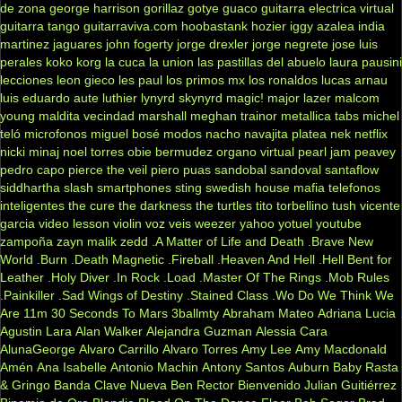
de zona
george harrison
gorillaz
gotye
guaco
guitarra electrica virtual
guitarra tango
guitarraviva.com
hoobastank
hozier
iggy azalea
india
martinez
jaguares
john fogerty
jorge drexler
jorge negrete
jose luis
perales
koko
korg
la cuca
la union
las pastillas del abuelo
laura pausini
lecciones
leon gieco
les paul
los primos mx
los ronaldos
lucas arnau
luis eduardo aute
luthier
lynyrd skynyrd
magic!
major lazer
malcom
young
maldita vecindad
marshall
meghan trainor
metallica tabs
michel
teló
microfonos
miguel bosé
modos
nacho
navajita platea
nek
netflix
nicki minaj
noel torres
obie bermudez
organo virtual
pearl jam
peavey
pedro capo
pierce the veil
piero
puas
sandobal
sandoval
santaflow
siddhartha
slash
smartphones
sting
swedish house mafia
telefonos
inteligentes
the cure
the darkness
the turtles
tito torbellino
tush
vicente
garcia
video lesson
violin
voz veis
weezer
yahoo
yotuel
youtube
zampoña
zayn malik
zedd
.A Matter of Life and Death
.Brave New
World
.Burn
.Death Magnetic
.Fireball
.Heaven And Hell
.Hell Bent for
Leather
.Holy Diver
.In Rock
.Load
.Master Of The Rings
.Mob Rules
.Painkiller
.Sad Wings of Destiny
.Stained Class
.Wo Do We Think We
Are
11m
30 Seconds To Mars
3ballmty
Abraham Mateo
Adriana Lucia
Agustin Lara
Alan Walker
Alejandra Guzman
Alessia Cara
AlunaGeorge
Alvaro Carrillo
Alvaro Torres
Amy Lee
Amy Macdonald
Amén
Ana Isabelle
Antonio Machin
Antony Santos
Auburn
Baby Rasta
& Gringo
Banda Clave Nueva
Ben Rector
Bienvenido Julian Guitiérrez