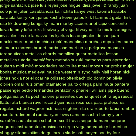
jorge santacruz
jose luis reyes
jose miguel diez
jowell & randy
juan
solo
juhn
julian casablancas
kalinchita
kanye west
kaoma
karaoke
karatula
ken-y
kent jones
kesha
kevin gates
kirk Hammett guitar
kirk
esp
kk downing
kungs
ky-mani marley
lacuerdanet
lapiz conciente
leiva
lemmy
leño
licks
lil silvio y el vega
lil wayne
little mix
los amigos
invisibles
los de la nazza
los kjarkas
los originales de san juan
macklemore
made in china
malú
mandolina
marchas nupciales
marco
di mauro
marcos brunet
maria jose
martina la peligrosa
masajes
terapeuticos
metallica chords
metallica guitar
metallica lesson
metallica tutorial
metalófono
metodo suzuki
metodos para aprender
guitarra
midi
miró
mocedades
mojito lite
motel
mozart
mr probz
mujer
bonita
musica medieval
musica western
n sync
nelly
niall horan
nick
jonas
nokia
noriel
ocarina
odisseo
offenbach
old dominion
olivia
o'brien
omar ruiz
omen
otamatone
palito ortega
palm mute
pantera
passenger
pedro fernandez
pentatonix
pharrell williams
pipe bueno
poligamia
porta
post malone
presentes
quena
quiet riot
rafaga
rascal
flatts
rata blanca
ravel
record guinness
recursos para profesores
regalos
richard wagner
rick ross
ringtone
rita ora
roberto tapia
rombai
roxette
rudimental
rumba
ryan lewis
samson
sasha benny y erik
saxofón
saúl alarcón
schubert
scott travis
segunda mano
seguros
seguros instrumentos musicales
sergio vega
servando y florentino
shaggy
silabas
sitios de guitarras
slade
sofi mayen
son by four