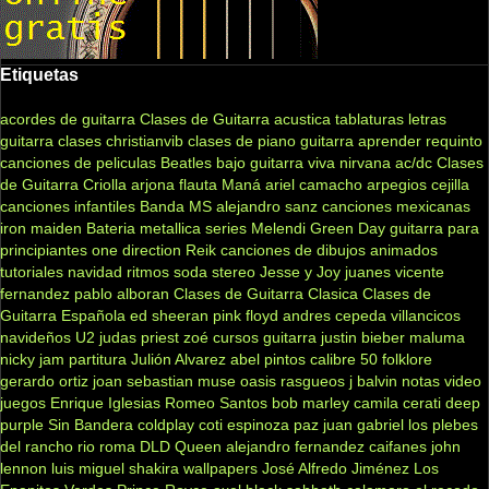
Etiquetas
acordes de guitarra
Clases de Guitarra acustica
tablaturas
letras
guitarra clases
christianvib
clases de piano
guitarra
aprender
requinto
canciones de peliculas
Beatles
bajo
guitarra viva
nirvana
ac/dc
Clases
de Guitarra Criolla
arjona
flauta
Maná
ariel camacho
arpegios
cejilla
canciones infantiles
Banda MS
alejandro sanz
canciones mexicanas
iron maiden
Bateria
metallica
series
Melendi
Green Day
guitarra para
principiantes
one direction
Reik
canciones de dibujos animados
tutoriales
navidad
ritmos
soda stereo
Jesse y Joy
juanes
vicente
fernandez
pablo alboran
Clases de Guitarra Clasica
Clases de
Guitarra Española
ed sheeran
pink floyd
andres cepeda
villancicos
navideños
U2
judas priest
zoé
cursos guitarra
justin bieber
maluma
nicky jam
partitura
Julión Alvarez
abel pintos
calibre 50
folklore
gerardo ortiz
joan sebastian
muse
oasis
rasgueos
j balvin
notas
video
juegos
Enrique Iglesias
Romeo Santos
bob marley
camila
cerati
deep
purple
Sin Bandera
coldplay
coti
espinoza paz
juan gabriel
los plebes
del rancho
rio roma
DLD
Queen
alejandro fernandez
caifanes
john
lennon
luis miguel
shakira
wallpapers
José Alfredo Jiménez
Los