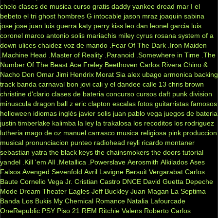
chelo
clases de musica
curso gratis
daddy yankee
dread mar I
el
bebeto
el tri
ghost
hombres G
intocable
jason mraz
joaquin sabina
jose jose
juan luis guerra
katy perry
kiss
leo dan
leonel garcia
luis
coronel
marco antonio solis
mariachis
miley cyrus
rosana
system of a
down
ulices chaidez
voz de mando
.Fear Of The Dark
.Iron Maiden
.Machine Head
.Master of Reality
.Paranoid
.Somewhere in Time
.The
Number Of The Beast
Ace Freley
Beethoven
Carlos Rivera
Chino &
Nacho
Don Omar
Jimi Hendrix
Morat
Sia
alex ubago
armonica
backing
track
banda carnaval
bon jovi
cali y el dandee
calle 13
chris brown
christine d'clario
clases de bateria
concurso
cursos
daft punk
division
minuscula
dragon ball z
eric clapton
escalas
fotos
guitarristas famosos
helloween
idiomas
inglés
javier solis
juan pablo vega
juegos de bateria
justin timberlake
kalimba
la ley
la trakalosa
los recoditos
los rodriguez
lutheria
mago de oz
manuel carrasco
musica religiosa
pink
produccion
musical
pronunciacion
punteo
radiohead
reyli
ricardo montaner
sebastian yatra
the black keys
the chainsmokers
the doors
tutorial
yandel
.Kill 'em All
.Metallica
.Powerslave
Aerosmith
Alkilados
Ases
Falsos
Avenged Sevenfold
Avril Lavigne
Bersuit Vergarabat
Carlos
Baute
Cornelio Vega Jr.
Cristian Castro
DNCE
David Guetta
Depeche
Mode
Dream Theater
Eagles
Jeff Buckley
Juan Magan
La Septima
Banda
Los Bukis
My Chemical Romance
Natalia Lafourcade
OneRepublic
PSY
Piso 21
REM
Ritchie Valens
Roberto Carlos