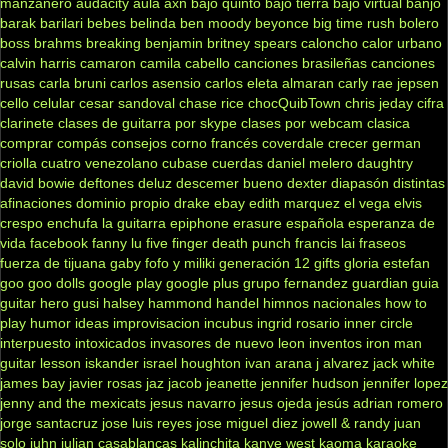
manzanero
audacity
aula
axn
bajo quinto
bajo tierra
bajo virtual
banjo
barak
barilari
bebes
belinda
ben moody
beyonce
big time rush
bolero
boss
brahms
breaking benjamin
britney spears
caloncho
calor urbano
calvin harris
camaron
camila cabello
canciones brasileñas
canciones
rusas
carla bruni
carlos asensio
carlos eleta almaran
carly rae jepsen
cello
celular
cesar sandoval
chase rice
chocQuibTown
chris jeday
cifra
clarinete
clases de guitarra por skype
clases por webcam
clasica
comprar
compás
consejos
corno francés
coverdale
crecer german
criolla
cuatro venezolano
cubase
cuerdas
daniel melero
daughtry
david bowie
deftones
deluz
descemer bueno
dexter
diapasón
distintas
afinaciones
dominio propio
drake
ebay
edith marquez
el vega
elvis
crespo
enchufa la guitarra
epiphone
erasure
española
esperanza de
vida
facebook
fanny lu
five finger death punch
francis lai
fraseos
fuerza de tijuana
gaby fofo y miliki
generación 12
gifts
gloria estefan
goo goo dolls
google play
google plus
grupo fernandez
guardian
guia
guitar hero
gusi
halsey
hammond
handel
himnos nacionales
how to
play
humor
ideas
improvisacion
incubus
ingrid rosario
inner circle
interpuesto
intoxicados
invasores de nuevo leon
inventos
iron man
guitar lesson
iskander
israel houghton
ivan arana
j alvarez
jack white
james bay
javier rosas
jaz jacob
jeanette
jennifer hudson
jennifer lopez
jenny and the mexicats
jesus navarro
jesus ojeda
jesús adrian romero
jorge santacruz
jose luis reyes
jose miguel diez
jowell & randy
juan
solo
juhn
julian casablancas
kalinchita
kanye west
kaoma
karaoke