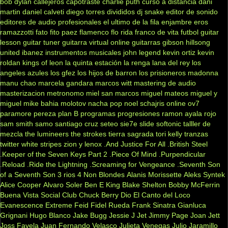
bob dylan
callejeros
capotraste
charlie puth
curso a distancia
dani
martin
daniel calveti
diego torres
divididos
dj snake
editor de sonido
editores de audio profesionales
el ultimo de la fila
enjambre
eros
ramazzotti
fato
fito paez
flamenco
flo rida
franco de vita
futbol
guitar
lesson
guitar tuner
guitarra virtual online
guitarras gibson
hillsong
united
ibanez
instrumentos musicales
john legend
kevin ortiz
kevin
roldan
kings of leon
la quinta estación
la renga
lana del rey
los
angeles azules
los gfez
los hijos de barron
los prisioneros
madonna
manu chao
marcela gandara
marcos witt
mastering de audio
masterizacion
metronomo
miel san marcos
miguel mateos
miguel y
miguel
mike bahia
molotov
nacha pop
noel schajris
online
ov7
paramore
pereza
plan B
programas
progresiones
ramon ayala
rojo
sam smith
samo
santiago cruz
seteo
sie7e
slide
softonic
talller de
mezcla
the lumineers
the strokes
tierra sagrada
tori kelly
tranzas
twitter
white stripes
zion y lenox
.And Justice For All
.British Steel
.Keeper of the Seven Keys Part 2
.Piece Of Mind
.Purpendicular
.Reload
.Ride the Lightning
.Screaming for Vengeance
.Seventh Son
of a Seventh Son
3 rios
4 Non Blondes
Alanis Morissette
Aleks Syntek
Alice Cooper
Alvaro Soler
Ben E King
Blake Shelton
Bobby McFerrin
Buena Vista Social Club
Chuck Berry
Dio
El Canto del Loco
Evanescence
Extreme
Feid
Fidel Rueda
Frank Sinatra
Gianluca
Grignani
Hugo Blanco
Jake Bugg
Jessie J
Jet
Jimmy Page
Joan Jett
Joss Favela
Juan Fernando Velasco
Julieta Venegas
Julio Jaramillo