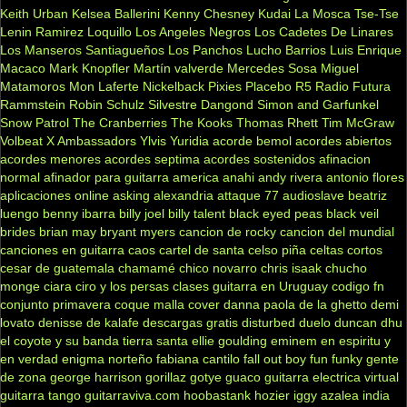
Keith Urban
Kelsea Ballerini
Kenny Chesney
Kudai
La Mosca Tse-Tse
Lenin Ramirez
Loquillo
Los Angeles Negros
Los Cadetes De Linares
Los Manseros Santiagueños
Los Panchos
Lucho Barrios
Luis Enrique
Macaco
Mark Knopfler
Martín valverde
Mercedes Sosa
Miguel
Matamoros
Mon Laferte
Nickelback
Pixies
Placebo
R5
Radio Futura
Rammstein
Robin Schulz
Silvestre Dangond
Simon and Garfunkel
Snow Patrol
The Cranberries
The Kooks
Thomas Rhett
Tim McGraw
Volbeat
X Ambassadors
Ylvis
Yuridia
acorde bemol
acordes abiertos
acordes menores
acordes septima
acordes sostenidos
afinacion
normal
afinador para guitarra
america
anahi
andy rivera
antonio flores
aplicaciones online
asking alexandria
attaque 77
audioslave
beatriz
luengo
benny ibarra
billy joel
billy talent
black eyed peas
black veil
brides
brian may
bryant myers
cancion de rocky
cancion del mundial
canciones en guitarra
caos
cartel de santa
celso piña
celtas cortos
cesar de guatemala
chamamé
chico novarro
chris isaak
chucho
monge
ciara
ciro y los persas
clases guitarra en Uruguay
codigo fn
conjunto primavera
coque malla
cover
danna paola
de la ghetto
demi
lovato
denisse de kalafe
descargas gratis
disturbed
duelo
duncan dhu
el coyote y su banda tierra santa
ellie goulding
eminem
en espiritu y
en verdad
enigma norteño
fabiana cantilo
fall out boy
fun
funky
gente
de zona
george harrison
gorillaz
gotye
guaco
guitarra electrica virtual
guitarra tango
guitarraviva.com
hoobastank
hozier
iggy azalea
india