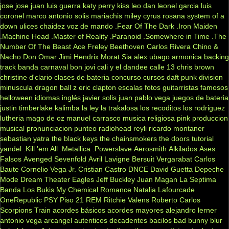
jose jose
juan luis guerra
katy perry
kiss
leo dan
leonel garcia
luis
coronel
marco antonio solis
mariachis
miley cyrus
rosana
system of a
down
ulices chaidez
voz de mando
.Fear Of The Dark
.Iron Maiden
.Machine Head
.Master of Reality
.Paranoid
.Somewhere in Time
.The
Number Of The Beast
Ace Freley
Beethoven
Carlos Rivera
Chino &
Nacho
Don Omar
Jimi Hendrix
Morat
Sia
alex ubago
armonica
backing
track
banda carnaval
bon jovi
cali y el dandee
calle 13
chris brown
christine d'clario
clases de bateria
concurso
cursos
daft punk
division
minuscula
dragon ball z
eric clapton
escalas
fotos
guitarristas famosos
helloween
idiomas
inglés
javier solis
juan pablo vega
juegos de bateria
justin timberlake
kalimba
la ley
la trakalosa
los recoditos
los rodriguez
lutheria
mago de oz
manuel carrasco
musica religiosa
pink
produccion
musical
pronunciacion
punteo
radiohead
reyli
ricardo montaner
sebastian yatra
the black keys
the chainsmokers
the doors
tutorial
yandel
.Kill 'em All
.Metallica
.Powerslave
Aerosmith
Alkilados
Ases
Falsos
Avenged Sevenfold
Avril Lavigne
Bersuit Vergarabat
Carlos
Baute
Cornelio Vega Jr.
Cristian Castro
DNCE
David Guetta
Depeche
Mode
Dream Theater
Eagles
Jeff Buckley
Juan Magan
La Septima
Banda
Los Bukis
My Chemical Romance
Natalia Lafourcade
OneRepublic
PSY
Piso 21
REM
Ritchie Valens
Roberto Carlos
Scorpions
Train
acordes básicos
acordes mayores
alejandro lerner
antonio vega
arcangel
autenticos decadentes
bacilos
bad bunny
blur