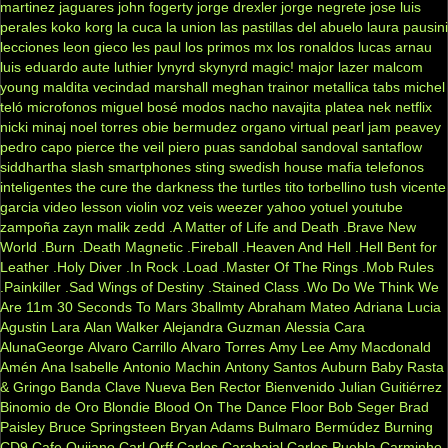
martinez
jaguares
john fogerty
jorge drexler
jorge negrete
jose luis
perales
koko
korg
la cuca
la union
las pastillas del abuelo
laura pausini
lecciones
leon gieco
les paul
los primos mx
los ronaldos
lucas arnau
luis eduardo aute
luthier
lynyrd skynyrd
magic!
major lazer
malcom
young
maldita vecindad
marshall
meghan trainor
metallica tabs
michel
teló
microfonos
miguel bosé
modos
nacho
navajita platea
nek
netflix
nicki minaj
noel torres
obie bermudez
organo virtual
pearl jam
peavey
pedro capo
pierce the veil
piero
puas
sandobal
sandoval
santaflow
siddhartha
slash
smartphones
sting
swedish house mafia
telefonos
inteligentes
the cure
the darkness
the turtles
tito torbellino
tush
vicente
garcia
video lesson
violin
voz veis
weezer
yahoo
yotuel
youtube
zampoña
zayn malik
zedd
.A Matter of Life and Death
.Brave New
World
.Burn
.Death Magnetic
.Fireball
.Heaven And Hell
.Hell Bent for
Leather
.Holy Diver
.In Rock
.Load
.Master Of The Rings
.Mob Rules
.Painkiller
.Sad Wings of Destiny
.Stained Class
.Wo Do We Think We
Are
11m
30 Seconds To Mars
3ballmty
Abraham Mateo
Adriana Lucia
Agustin Lara
Alan Walker
Alejandra Guzman
Alessia Cara
AlunaGeorge
Alvaro Carrillo
Alvaro Torres
Amy Lee
Amy Macdonald
Amén
Ana Isabelle
Antonio Machin
Antony Santos
Auburn
Baby Rasta
& Gringo
Banda Clave Nueva
Ben Rector
Bienvenido Julian Guitiérrez
Binomio de Oro
Blondie
Blood On The Dance Floor
Bob Seger
Brad
Paisley
Bruce Springsteen
Bryan Adams
Bulmaro Bermúdez
Burning
CD9
Cafe Quijano
Carl Orff
Carlos Carabajal
Carlos Puebla
Carminho