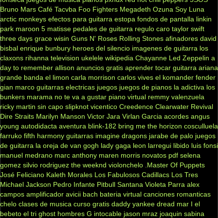
Bruno Mars
Café Tacvba
Foo Fighters
Megadeth
Ozuna
Soy Luna
arctic monkeys
efectos para guitarra
estopa
fondos de pantalla
linkin
park
maroon 5
matisse
pedales de guitarra
regulo caro
taylor swift
three days grace
wisin
Guns N' Roses
Rolling Stones
afinadores
david
bisbal
enrique bunbury
heroes del silencio
imagenes de guitarra
los
claxons
rihanna
television
ukelele
wikipedia
Chayanne
Led Zeppelin
a
day to remember
allison
anuncios gratis
aprender tocar guitarra
ariana
grande
banda el limon
carla morrison
carlos vives
el komander
fender
gian marco
guitarras electricas
juegos
juegos de pianos
la adictiva
los
bunkers
marama
no te va a gustar
piano virtual
remmy valenzuela
ricky martin
sin capo
slipknot
vicentico
Creedence Clearwater Revival
Dire Straits
Marilyn Manson
Victor Jara
Virlan Garcia
acordes
angus
young
autodidacta
aventura
blink-182
bring me the horizon
cosculluela
farruko
fifth harmony
guitarras
imagine dragons
jarabe de palo
juegos
de guitarra
la oreja de van gogh
lady gaga
leon larregui
libido
luis fonsi
manuel medrano
marc anthony
maren morris
novatos
pdf
selena
gomez
silvio rodriguez
the weeknd
violonchelo
.Master Of Puppets
José Feliciano
Kaleth Morales
Los Fabulosos Cadillacs
Los Tres
Michael Jackson
Pedro Infante
Pitbull
Santana
Violeta Parra
alex
campos
amplificador
avicii
bach
bateria virtual
canciones romanticas
chelo
clases de musica
curso gratis
daddy yankee
dread mar I
el
bebeto
el tri
ghost
hombres G
intocable
jason mraz
joaquin sabina