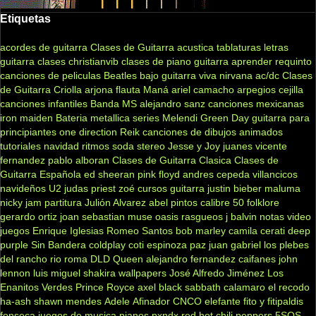
Etiquetas
acordes de guitarra
Clases de Guitarra acustica
tablaturas
letras
guitarra clases
christianvib
clases de piano
guitarra
aprender
requinto
canciones de peliculas
Beatles
bajo
guitarra viva
nirvana
ac/dc
Clases
de Guitarra Criolla
arjona
flauta
Maná
ariel camacho
arpegios
cejilla
canciones infantiles
Banda MS
alejandro sanz
canciones mexicanas
iron maiden
Bateria
metallica
series
Melendi
Green Day
guitarra para
principiantes
one direction
Reik
canciones de dibujos animados
tutoriales
navidad
ritmos
soda stereo
Jesse y Joy
juanes
vicente
fernandez
pablo alboran
Clases de Guitarra Clasica
Clases de
Guitarra Española
ed sheeran
pink floyd
andres cepeda
villancicos
navideños
U2
judas priest
zoé
cursos guitarra
justin bieber
maluma
nicky jam
partitura
Julión Alvarez
abel pintos
calibre 50
folklore
gerardo ortiz
joan sebastian
muse
oasis
rasgueos
j balvin
notas
video
juegos
Enrique Iglesias
Romeo Santos
bob marley
camila
cerati
deep
purple
Sin Bandera
coldplay
coti
espinoza paz
juan gabriel
los plebes
del rancho
rio roma
DLD
Queen
alejandro fernandez
caifanes
john
lennon
luis miguel
shakira
wallpapers
José Alfredo Jiménez
Los
Enanitos Verdes
Prince Royce
axel
black sabbath
calamaro
el recodo
ha-ash
shawn mendes
Adele
Afinador
CNCO
elefante
fito y fitipaldis
fonseca
juegos de musica
pianos
pxndx
red hot chili peppers
5SOS