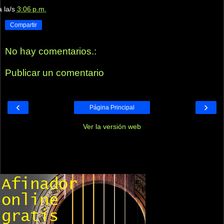
a la/s
3:06 p.m.
Compartir
No hay comentarios.:
Publicar un comentario
‹
›
Página Principal
Ver la versión web