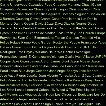
Carrie Underwood
Cassadee Pope
Chabuco Martinez
ChachiGuitar
Chaqueño Palavecino
Chase Bryant
Chingon
Chris Stapleton
Chris
Young
Christian Nodal
Christina Aguilera
Compay Segundo
Cookin’ on
3 Burners
Counting Crows
Cream
César Portillo de la Luz
Danilo
Montero
Danny Ocean
David Záizar
Daya
Diablos Negros
Diego
Herrera
Dierks Bentley
Diomedes Diaz
Doctor and the Medics
Dustin
Lynch
Echosmith
El chapo de sinaloa
Elvis Presley
Eric Church
Europe
Eurythmics
Evan Craft
Extremoduro
Fabian Corrales
Federico Villa
Felipe Pelaez
Flume
Fools Garden
Foster the People
Francesco Yates
G-Eazy
Glenn Tipton
Gloria Gaynor
Gnash
Granger Smith
Guillermo
Rodríguez Fiffe
Hayley Williams
He Is We
Héctor Lavoe
Igor
Presnyakov
Israel IZ Kamakawiwo'ole
Ivan Ovalle
Ivan Villazon
JAF
JP
Cooper
Jake Owen
James Arthur
James Blunt
Jason Aldean
Jason
Donovan
Jhon Alex Castaño
Joe Cuba
Joe Perry
Johann Strauss
Jon
Pardi
Jonas Blue
Jorge Celedon
Jose Angel Bedoya
Jose Madero
Jose Vaca Flores
Joseíto
Juan Vicente Torrealba
Juan Záizar
Juancho
Polo Valencia
Juanito Makandé
Judy Santos
Kai
Kansas
Kany Garcia
Kar Accidents
Kelly Clarkson
Kiko Veneno
La Beriso
Lady Antebellum
Lee Brice
Lenka
Leonard Cohen
Lilly Wood & The Prick
Liquits
Lira
Lori Meyers
Los Abuelos de la Nada
Los Chicos del Boulevard
Los De
Adentro
Los Impacientes
Los Rancheros
Los Sebastianes
Los
Secretos
Los Visconti
Lucas Sugo
Luciano Pereyra
Luis Aguilé
Luis