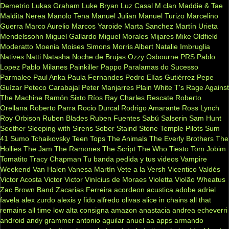
Demetrio
Lukas Graham
Luke Bryan
Luz Casal
M clan
Maddie & Tae
Maldita Nerea
Manolo Tena
Manuel Julian
Manuel Turizo
Marcelino
Guerra
Marco Aurelio
Marcos Yaroide
Marta Sanchez
Martín Urieta
Mendelssohn
Miguel Gallardo
Miguel Morales
Mijares
Mike Oldfield
Moderatto
Moenia
Moises Simons
Morris Albert
Natalie Imbruglia
Natives
Natti Natasha
Noche de Brujas
Ozzy Osbourne
PRS
Pablo
Lopez
Pablo Milanes
Painkiller
Pappo
Paralamas do Sucesso
Parmalee
Paul Anka
Paula Fernandes
Pedro Elías Gutiérrez
Pepe
Guízar
Peteco Carabajal
Peter Manjarres
Plain White T's
Rage Against
The Machine
Ramón Sixto Ríos
Ray Charles
Rescate
Roberto
Orellana
Roberto Parra
Rocio Durcal
Rodrigo Amarante
Ross Lynch
Roy Orbison
Ruben Blades
Ruben Fuentes
Sabú
Salserin
Sam Hunt
Seether
Sleeping with Sirens
Sober
Staind
Stone Temple Pilots
Sum
41
Sumo
Tchaikovsky
Teen Tops
The Animals
The Everly Brothers
The
Hollies
The Jam
The Ramones
The Script
The Who
Tiesto
Tom Jobim
Tomatito
Tracy Chapman
Tu banda pedida y tus videos
Vampire
Weekend
Van Halen
Vanesa Martín
Vete a la Versh
Vicentico Valdés
Victor Acosta
Victor Victor
Vinícius de Moraes
Violetta
Violão
Wheatus
Zac Brown Band
Zacarias Ferreira
acordeon
acustica
adobe
adriel
favela
alex zurdo
alexis y fido
alfredo olivas
alice in chains
all that
remains
all time low
alta consigna
amazon
anastacia
andrea echeverri
android
andy grammer
antonio aguilar
anuel aa
apps
armando