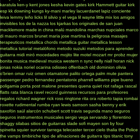
karatula
ken-y
kent jones
kesha
kevin gates
kirk Hammett guitar
kirk
esp
kk downing
kungs
ky-mani marley
lacuerdanet
lapiz conciente
leiva
lemmy
leño
licks
lil silvio y el vega
lil wayne
little mix
los amigos
invisibles
los de la nazza
los kjarkas
los originales de san juan
macklemore
made in china
malú
mandolina
marchas nupciales
marco
di mauro
marcos brunet
maria jose
martina la peligrosa
masajes
terapeuticos
metallica chords
metallica guitar
metallica lesson
metallica tutorial
metalófono
metodo suzuki
metodos para aprender
guitarra
midi
miró
mocedades
mojito lite
motel
mozart
mr probz
mujer
bonita
musica medieval
musica western
n sync
nelly
niall horan
nick
jonas
nokia
noriel
ocarina
odisseo
offenbach
old dominion
olivia
o'brien
omar ruiz
omen
otamatone
palito ortega
palm mute
pantera
passenger
pedro fernandez
pentatonix
pharrell williams
pipe bueno
poligamia
porta
post malone
presentes
quena
quiet riot
rafaga
rascal
flatts
rata blanca
ravel
record guinness
recursos para profesores
regalos
richard wagner
rick ross
ringtone
rita ora
roberto tapia
rombai
roxette
rudimental
rumba
ryan lewis
samson
sasha benny y erik
saxofón
saúl alarcón
schubert
scott travis
segunda mano
seguros
seguros instrumentos musicales
sergio vega
servando y florentino
shaggy
silabas
sitios de guitarras
slade
sofi mayen
son by four
spinetta
squier
survivor
tarrega
telecaster
tercer cielo
thalia
the Police
the vamps
timbiriche
tipo de afinaciones de guitarra
tips
titanic
tony