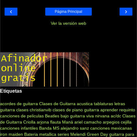
‹
›
Página Principal
Ver la versión web
Etiquetas
acordes de guitarra
Clases de Guitarra acustica
tablaturas
letras
guitarra clases
christianvib
clases de piano
guitarra
aprender
requinto
canciones de peliculas
Beatles
bajo
guitarra viva
nirvana
ac/dc
Clases
de Guitarra Criolla
arjona
flauta
Maná
ariel camacho
arpegios
cejilla
canciones infantiles
Banda MS
alejandro sanz
canciones mexicanas
iron maiden
Bateria
metallica
series
Melendi
Green Day
guitarra para