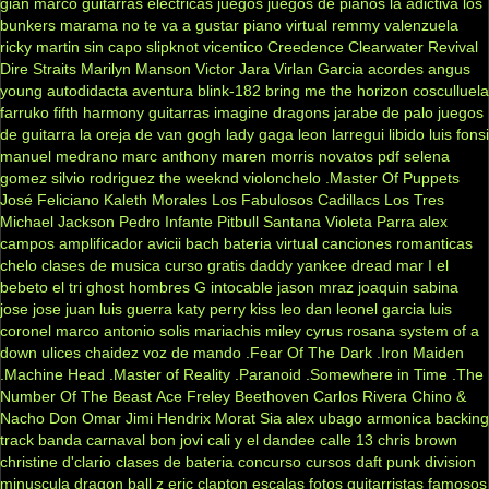
gian marco
guitarras electricas
juegos
juegos de pianos
la adictiva
los
bunkers
marama
no te va a gustar
piano virtual
remmy valenzuela
ricky martin
sin capo
slipknot
vicentico
Creedence Clearwater Revival
Dire Straits
Marilyn Manson
Victor Jara
Virlan Garcia
acordes
angus
young
autodidacta
aventura
blink-182
bring me the horizon
cosculluela
farruko
fifth harmony
guitarras
imagine dragons
jarabe de palo
juegos
de guitarra
la oreja de van gogh
lady gaga
leon larregui
libido
luis fonsi
manuel medrano
marc anthony
maren morris
novatos
pdf
selena
gomez
silvio rodriguez
the weeknd
violonchelo
.Master Of Puppets
José Feliciano
Kaleth Morales
Los Fabulosos Cadillacs
Los Tres
Michael Jackson
Pedro Infante
Pitbull
Santana
Violeta Parra
alex
campos
amplificador
avicii
bach
bateria virtual
canciones romanticas
chelo
clases de musica
curso gratis
daddy yankee
dread mar I
el
bebeto
el tri
ghost
hombres G
intocable
jason mraz
joaquin sabina
jose jose
juan luis guerra
katy perry
kiss
leo dan
leonel garcia
luis
coronel
marco antonio solis
mariachis
miley cyrus
rosana
system of a
down
ulices chaidez
voz de mando
.Fear Of The Dark
.Iron Maiden
.Machine Head
.Master of Reality
.Paranoid
.Somewhere in Time
.The
Number Of The Beast
Ace Freley
Beethoven
Carlos Rivera
Chino &
Nacho
Don Omar
Jimi Hendrix
Morat
Sia
alex ubago
armonica
backing
track
banda carnaval
bon jovi
cali y el dandee
calle 13
chris brown
christine d'clario
clases de bateria
concurso
cursos
daft punk
division
minuscula
dragon ball z
eric clapton
escalas
fotos
guitarristas famosos