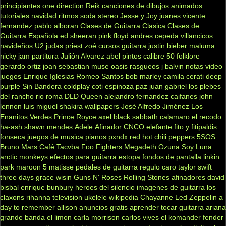
principiantes
one direction
Reik
canciones de dibujos animados
tutoriales
navidad
ritmos
soda stereo
Jesse y Joy
juanes
vicente
fernandez
pablo alboran
Clases de Guitarra Clasica
Clases de
Guitarra Española
ed sheeran
pink floyd
andres cepeda
villancicos
navideños
U2
judas priest
zoé
cursos guitarra
justin bieber
maluma
nicky jam
partitura
Julión Alvarez
abel pintos
calibre 50
folklore
gerardo ortiz
joan sebastian
muse
oasis
rasgueos
j balvin
notas
video
juegos
Enrique Iglesias
Romeo Santos
bob marley
camila
cerati
deep
purple
Sin Bandera
coldplay
coti
espinoza paz
juan gabriel
los plebes
del rancho
rio roma
DLD
Queen
alejandro fernandez
caifanes
john
lennon
luis miguel
shakira
wallpapers
José Alfredo Jiménez
Los
Enanitos Verdes
Prince Royce
axel
black sabbath
calamaro
el recodo
ha-ash
shawn mendes
Adele
Afinador
CNCO
elefante
fito y fitipaldis
fonseca
juegos de musica
pianos
pxndx
red hot chili peppers
5SOS
Bruno Mars
Café Tacvba
Foo Fighters
Megadeth
Ozuna
Soy Luna
arctic monkeys
efectos para guitarra
estopa
fondos de pantalla
linkin
park
maroon 5
matisse
pedales de guitarra
regulo caro
taylor swift
three days grace
wisin
Guns N' Roses
Rolling Stones
afinadores
david
bisbal
enrique bunbury
heroes del silencio
imagenes de guitarra
los
claxons
rihanna
television
ukelele
wikipedia
Chayanne
Led Zeppelin
a
day to remember
allison
anuncios gratis
aprender tocar guitarra
ariana
grande
banda el limon
carla morrison
carlos vives
el komander
fender