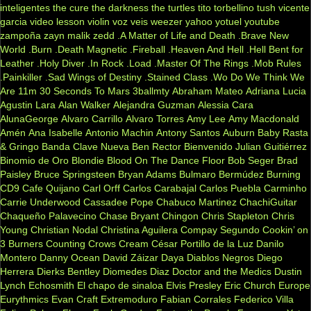
inteligentes
the cure
the darkness
the turtles
tito torbellino
tush
vicente
garcia
video lesson
violin
voz veis
weezer
yahoo
yotuel
youtube
zampoña
zayn malik
zedd
.A Matter of Life and Death
.Brave New
World
.Burn
.Death Magnetic
.Fireball
.Heaven And Hell
.Hell Bent for
Leather
.Holy Diver
.In Rock
.Load
.Master Of The Rings
.Mob Rules
.Painkiller
.Sad Wings of Destiny
.Stained Class
.Wo Do We Think We
Are
11m
30 Seconds To Mars
3ballmty
Abraham Mateo
Adriana Lucia
Agustin Lara
Alan Walker
Alejandra Guzman
Alessia Cara
AlunaGeorge
Alvaro Carrillo
Alvaro Torres
Amy Lee
Amy Macdonald
Amén
Ana Isabelle
Antonio Machin
Antony Santos
Auburn
Baby Rasta
& Gringo
Banda Clave Nueva
Ben Rector
Bienvenido Julian Guitiérrez
Binomio de Oro
Blondie
Blood On The Dance Floor
Bob Seger
Brad
Paisley
Bruce Springsteen
Bryan Adams
Bulmaro Bermúdez
Burning
CD9
Cafe Quijano
Carl Orff
Carlos Carabajal
Carlos Puebla
Carminho
Carrie Underwood
Cassadee Pope
Chabuco Martinez
ChachiGuitar
Chaqueño Palavecino
Chase Bryant
Chingon
Chris Stapleton
Chris
Young
Christian Nodal
Christina Aguilera
Compay Segundo
Cookin’ on
3 Burners
Counting Crows
Cream
César Portillo de la Luz
Danilo
Montero
Danny Ocean
David Záizar
Daya
Diablos Negros
Diego
Herrera
Dierks Bentley
Diomedes Diaz
Doctor and the Medics
Dustin
Lynch
Echosmith
El chapo de sinaloa
Elvis Presley
Eric Church
Europe
Eurythmics
Evan Craft
Extremoduro
Fabian Corrales
Federico Villa