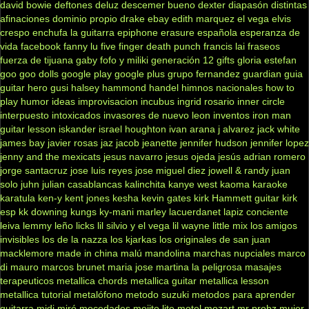
david bowie
deftones
deluz
descemer bueno
dexter
diapasón
distintas
afinaciones
dominio propio
drake
ebay
edith marquez
el vega
elvis
crespo
enchufa la guitarra
epiphone
erasure
española
esperanza de
vida
facebook
fanny lu
five finger death punch
francis lai
fraseos
fuerza de tijuana
gaby fofo y miliki
generación 12
gifts
gloria estefan
goo goo dolls
google play
google plus
grupo fernandez
guardian
guia
guitar hero
gusi
halsey
hammond
handel
himnos nacionales
how to
play
humor
ideas
improvisacion
incubus
ingrid rosario
inner circle
interpuesto
intoxicados
invasores de nuevo leon
inventos
iron man
guitar lesson
iskander
israel houghton
ivan arana
j alvarez
jack white
james bay
javier rosas
jaz jacob
jeanette
jennifer hudson
jennifer lopez
jenny and the mexicats
jesus navarro
jesus ojeda
jesús adrian romero
jorge santacruz
jose luis reyes
jose miguel diez
jowell & randy
juan
solo
juhn
julian casablancas
kalinchita
kanye west
kaoma
karaoke
karatula
ken-y
kent jones
kesha
kevin gates
kirk Hammett guitar
kirk
esp
kk downing
kungs
ky-mani marley
lacuerdanet
lapiz conciente
leiva
lemmy
leño
licks
lil silvio y el vega
lil wayne
little mix
los amigos
invisibles
los de la nazza
los kjarkas
los originales de san juan
macklemore
made in china
malú
mandolina
marchas nupciales
marco
di mauro
marcos brunet
maria jose
martina la peligrosa
masajes
terapeuticos
metallica chords
metallica guitar
metallica lesson
metallica tutorial
metalófono
metodo suzuki
metodos para aprender
guitarra
midi
miró
mocedades
mojito lite
motel
mozart
mr probz
mujer