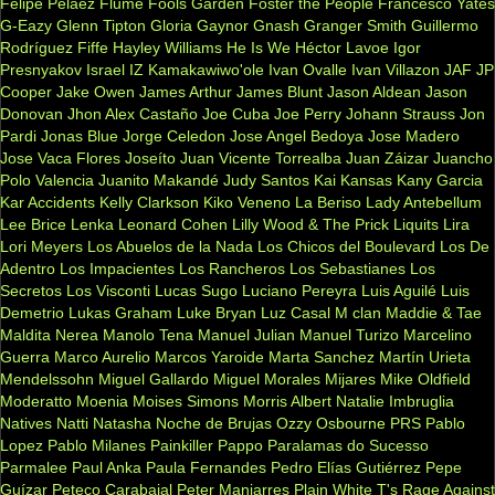
Felipe Pelaez
Flume
Fools Garden
Foster the People
Francesco Yates
G-Eazy
Glenn Tipton
Gloria Gaynor
Gnash
Granger Smith
Guillermo
Rodríguez Fiffe
Hayley Williams
He Is We
Héctor Lavoe
Igor
Presnyakov
Israel IZ Kamakawiwo'ole
Ivan Ovalle
Ivan Villazon
JAF
JP
Cooper
Jake Owen
James Arthur
James Blunt
Jason Aldean
Jason
Donovan
Jhon Alex Castaño
Joe Cuba
Joe Perry
Johann Strauss
Jon
Pardi
Jonas Blue
Jorge Celedon
Jose Angel Bedoya
Jose Madero
Jose Vaca Flores
Joseíto
Juan Vicente Torrealba
Juan Záizar
Juancho
Polo Valencia
Juanito Makandé
Judy Santos
Kai
Kansas
Kany Garcia
Kar Accidents
Kelly Clarkson
Kiko Veneno
La Beriso
Lady Antebellum
Lee Brice
Lenka
Leonard Cohen
Lilly Wood & The Prick
Liquits
Lira
Lori Meyers
Los Abuelos de la Nada
Los Chicos del Boulevard
Los De
Adentro
Los Impacientes
Los Rancheros
Los Sebastianes
Los
Secretos
Los Visconti
Lucas Sugo
Luciano Pereyra
Luis Aguilé
Luis
Demetrio
Lukas Graham
Luke Bryan
Luz Casal
M clan
Maddie & Tae
Maldita Nerea
Manolo Tena
Manuel Julian
Manuel Turizo
Marcelino
Guerra
Marco Aurelio
Marcos Yaroide
Marta Sanchez
Martín Urieta
Mendelssohn
Miguel Gallardo
Miguel Morales
Mijares
Mike Oldfield
Moderatto
Moenia
Moises Simons
Morris Albert
Natalie Imbruglia
Natives
Natti Natasha
Noche de Brujas
Ozzy Osbourne
PRS
Pablo
Lopez
Pablo Milanes
Painkiller
Pappo
Paralamas do Sucesso
Parmalee
Paul Anka
Paula Fernandes
Pedro Elías Gutiérrez
Pepe
Guízar
Peteco Carabajal
Peter Manjarres
Plain White T's
Rage Against