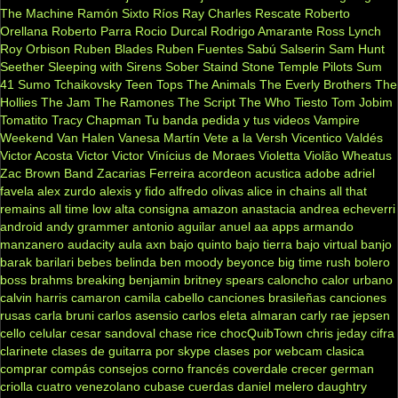
The Machine
Ramón Sixto Ríos
Ray Charles
Rescate
Roberto
Orellana
Roberto Parra
Rocio Durcal
Rodrigo Amarante
Ross Lynch
Roy Orbison
Ruben Blades
Ruben Fuentes
Sabú
Salserin
Sam Hunt
Seether
Sleeping with Sirens
Sober
Staind
Stone Temple Pilots
Sum
41
Sumo
Tchaikovsky
Teen Tops
The Animals
The Everly Brothers
The
Hollies
The Jam
The Ramones
The Script
The Who
Tiesto
Tom Jobim
Tomatito
Tracy Chapman
Tu banda pedida y tus videos
Vampire
Weekend
Van Halen
Vanesa Martín
Vete a la Versh
Vicentico Valdés
Victor Acosta
Victor Victor
Vinícius de Moraes
Violetta
Violão
Wheatus
Zac Brown Band
Zacarias Ferreira
acordeon
acustica
adobe
adriel
favela
alex zurdo
alexis y fido
alfredo olivas
alice in chains
all that
remains
all time low
alta consigna
amazon
anastacia
andrea echeverri
android
andy grammer
antonio aguilar
anuel aa
apps
armando
manzanero
audacity
aula
axn
bajo quinto
bajo tierra
bajo virtual
banjo
barak
barilari
bebes
belinda
ben moody
beyonce
big time rush
bolero
boss
brahms
breaking benjamin
britney spears
caloncho
calor urbano
calvin harris
camaron
camila cabello
canciones brasileñas
canciones
rusas
carla bruni
carlos asensio
carlos eleta almaran
carly rae jepsen
cello
celular
cesar sandoval
chase rice
chocQuibTown
chris jeday
cifra
clarinete
clases de guitarra por skype
clases por webcam
clasica
comprar
compás
consejos
corno francés
coverdale
crecer german
criolla
cuatro venezolano
cubase
cuerdas
daniel melero
daughtry