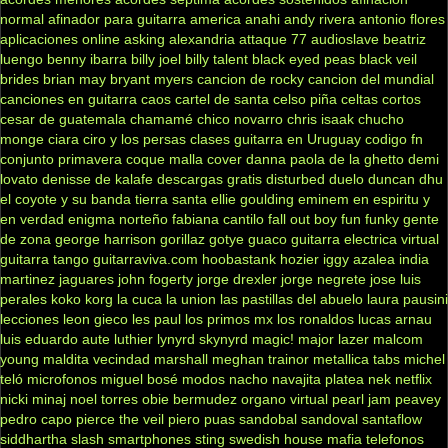
normal
afinador para guitarra
america
anahi
andy rivera
antonio flores
aplicaciones online
asking alexandria
attaque 77
audioslave
beatriz
luengo
benny ibarra
billy joel
billy talent
black eyed peas
black veil
brides
brian may
bryant myers
cancion de rocky
cancion del mundial
canciones en guitarra
caos
cartel de santa
celso piña
celtas cortos
cesar de guatemala
chamamé
chico novarro
chris isaak
chucho
monge
ciara
ciro y los persas
clases guitarra en Uruguay
codigo fn
conjunto primavera
coque malla
cover
danna paola
de la ghetto
demi
lovato
denisse de kalafe
descargas gratis
disturbed
duelo
duncan dhu
el coyote y su banda tierra santa
ellie goulding
eminem
en espiritu y
en verdad
enigma norteño
fabiana cantilo
fall out boy
fun
funky
gente
de zona
george harrison
gorillaz
gotye
guaco
guitarra electrica virtual
guitarra tango
guitarraviva.com
hoobastank
hozier
iggy azalea
india
martinez
jaguares
john fogerty
jorge drexler
jorge negrete
jose luis
perales
koko
korg
la cuca
la union
las pastillas del abuelo
laura pausini
lecciones
leon gieco
les paul
los primos mx
los ronaldos
lucas arnau
luis eduardo aute
luthier
lynyrd skynyrd
magic!
major lazer
malcom
young
maldita vecindad
marshall
meghan trainor
metallica tabs
michel
teló
microfonos
miguel bosé
modos
nacho
navajita platea
nek
netflix
nicki minaj
noel torres
obie bermudez
organo virtual
pearl jam
peavey
pedro capo
pierce the veil
piero
puas
sandobal
sandoval
santaflow
siddhartha
slash
smartphones
sting
swedish house mafia
telefonos