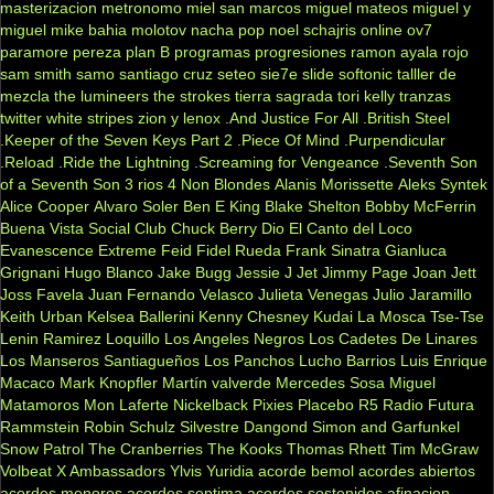
masterizacion
metronomo
miel san marcos
miguel mateos
miguel y
miguel
mike bahia
molotov
nacha pop
noel schajris
online
ov7
paramore
pereza
plan B
programas
progresiones
ramon ayala
rojo
sam smith
samo
santiago cruz
seteo
sie7e
slide
softonic
talller de
mezcla
the lumineers
the strokes
tierra sagrada
tori kelly
tranzas
twitter
white stripes
zion y lenox
.And Justice For All
.British Steel
.Keeper of the Seven Keys Part 2
.Piece Of Mind
.Purpendicular
.Reload
.Ride the Lightning
.Screaming for Vengeance
.Seventh Son
of a Seventh Son
3 rios
4 Non Blondes
Alanis Morissette
Aleks Syntek
Alice Cooper
Alvaro Soler
Ben E King
Blake Shelton
Bobby McFerrin
Buena Vista Social Club
Chuck Berry
Dio
El Canto del Loco
Evanescence
Extreme
Feid
Fidel Rueda
Frank Sinatra
Gianluca
Grignani
Hugo Blanco
Jake Bugg
Jessie J
Jet
Jimmy Page
Joan Jett
Joss Favela
Juan Fernando Velasco
Julieta Venegas
Julio Jaramillo
Keith Urban
Kelsea Ballerini
Kenny Chesney
Kudai
La Mosca Tse-Tse
Lenin Ramirez
Loquillo
Los Angeles Negros
Los Cadetes De Linares
Los Manseros Santiagueños
Los Panchos
Lucho Barrios
Luis Enrique
Macaco
Mark Knopfler
Martín valverde
Mercedes Sosa
Miguel
Matamoros
Mon Laferte
Nickelback
Pixies
Placebo
R5
Radio Futura
Rammstein
Robin Schulz
Silvestre Dangond
Simon and Garfunkel
Snow Patrol
The Cranberries
The Kooks
Thomas Rhett
Tim McGraw
Volbeat
X Ambassadors
Ylvis
Yuridia
acorde bemol
acordes abiertos
acordes menores
acordes septima
acordes sostenidos
afinacion