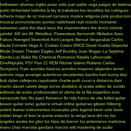
helloween
idiomas
inglés
javier solis
juan pablo vega
juegos de bateria
justin timberlake
kalimba
la ley
la trakalosa
los recoditos
los rodriguez
lutheria
mago de oz
manuel carrasco
musica religiosa
pink
produccion
musical
pronunciacion
punteo
radiohead
reyli
ricardo montaner
sebastian yatra
the black keys
the chainsmokers
the doors
tutorial
yandel
.Kill 'em All
.Metallica
.Powerslave
Aerosmith
Alkilados
Ases
Falsos
Avenged Sevenfold
Avril Lavigne
Bersuit Vergarabat
Carlos
Baute
Cornelio Vega Jr.
Cristian Castro
DNCE
David Guetta
Depeche
Mode
Dream Theater
Eagles
Jeff Buckley
Juan Magan
La Septima
Banda
Los Bukis
My Chemical Romance
Natalia Lafourcade
OneRepublic
PSY
Piso 21
REM
Ritchie Valens
Roberto Carlos
Scorpions
Train
acordes básicos
acordes mayores
alejandro lerner
antonio vega
arcangel
autenticos decadentes
bacilos
bad bunny
blur
bob dylan
callejeros
capotraste
charlie puth
curso a distancia
dani
martin
daniel calveti
diego torres
divididos
dj snake
editor de sonido
editores de audio profesionales
el ultimo de la fila
enjambre
eros
ramazzotti
fato
fito paez
flamenco
flo rida
franco de vita
futbol
guitar
lesson
guitar tuner
guitarra virtual online
guitarras gibson
hillsong
united
ibanez
instrumentos musicales
john legend
kevin ortiz
kevin
roldan
kings of leon
la quinta estación
la renga
lana del rey
los
angeles azules
los gfez
los hijos de barron
los prisioneros
madonna
manu chao
marcela gandara
marcos witt
mastering de audio