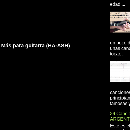
edad....
un poco d
Más para guitarra (HA-ASH)
unas canc
tocar. ...
canciones
principia
famosas y 
39 Cancio
ARGENT
Este es e