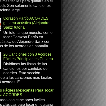
s más fáciles para guitarra en el
ock. Son solamente canciones
cional arge...
Corazón Partío ACORDES
guitarra acústica (Alejandro
Sanz) tutorial
Un tutorial que muestra cómo
tocar Corazón Partío en
acústica de Alejandro Sanz con
os de los acordes en pantalla.
20 Canciones con 3 Acordes
Fáciles Principiantes Guitarra
Dividimos las listas de las
canciones por cantidad de
acordes. Esta sección
de a las canciones más fáciles
 acordes. E...
s Fáciles Mexicanas Para Tocar
rra ACORDES
istado con canciones fáciles
 clásicas para tocar en guitarra