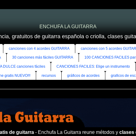
ENCHUFA LA GUITARRA
cia, gratuitos de guitarra española o criolla, clases guitar
canciones con 4 acordes GUITARRA
canciones con 5 acordes GUITA
A
30 canciones más fáciles GUITARRA
100 CANCIONES FACILES pa
A DULCE canciones fáciles
CANCIONES FACILES: Elige un instrumento
ine gratis NUEVO!!!
recursos
gráficos de acordes
graficos de esc
tis de guitarra
- Enchufa La Guitarra reune métodos y
clases 