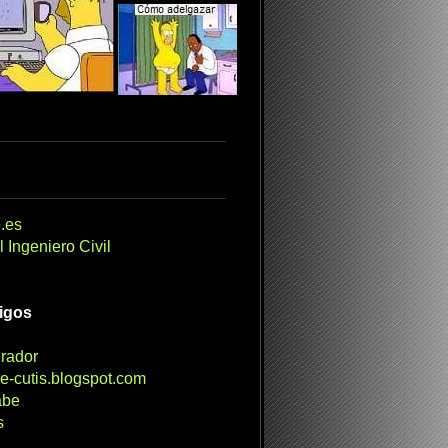
.es
 Ingeniero Civil
migos
irador
e-cutis.blogspot.com
abe
s