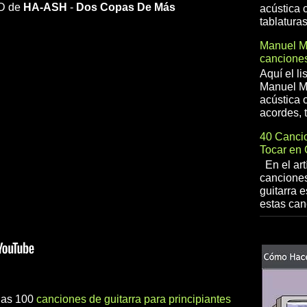
HD de
HA-ASH
-
Dos Copas De Más
acústica 
tablaturas
Manuel 
canciones
Aquí el l
Manuel Me
acústica o
acordes, t
40 Cancio
Tocar en 
En el art
canciones
guitarra e
estas can
 las 100
canciones de guitarra para principiantes