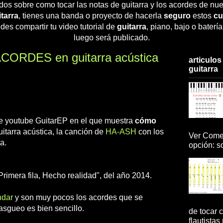
dos sobre como tocar las notas de guitarra y los acordes de nue
tarra
, tienes una banda o proyecto de hacerla
seguro
estos
cu
des compartir tu video tutorial de
guitarra
, piano, bajo o baterí
luego será publicado.
CORDES en guitarra acústica
articulos
guitarra
 de youtube GuitarEP en el que muestra
cómo
itarra acústica, la canción de
HA-ASH
con los
Ver Comen
a.
opción: so
Primera fila, Hecho realidad", del año 2014.
ndar
y son muy pocos los acordes que se
rasgueo es bien sencillo.
de tocar c
flautistas