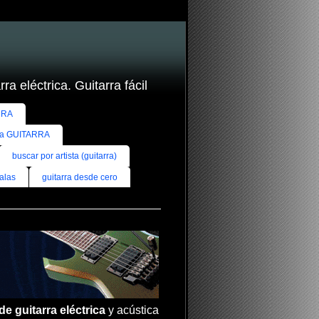
ra eléctrica. Guitarra fácil
RRA
ra GUITARRA
buscar por artista (guitarra)
alas
guitarra desde cero
de guitarra eléctrica
y acústica