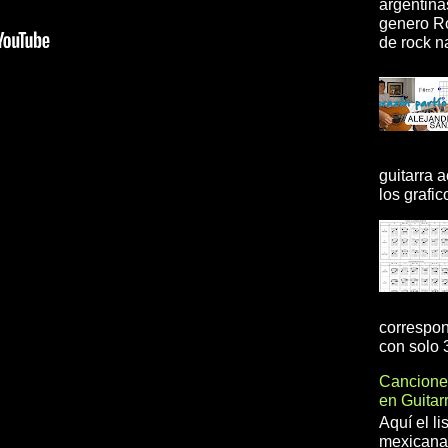
argentina
genero R
de rock na
guitarra 
los grafic
correspon
con solo 3
Cancione
en Guita
Aquí el l
mexicanas