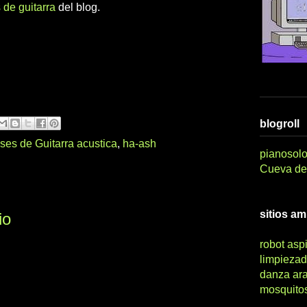
 de guitarra
del blog.
blogroll
ses de Guitarra acustica
,
ha-ash
pianosolo
Cueva del
sitios a
io
robot asp
limpiezad
danza ar
mosquito