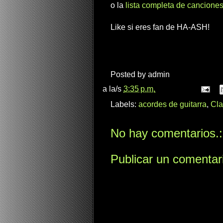
o la
lista completa de canciones
Like si eres fan de HA-ASH!
Posted by
admin
a la/s
3:35 p.m.
Labels:
acordes de guitarra
,
Cla
No hay comentarios.:
Publicar un comentar