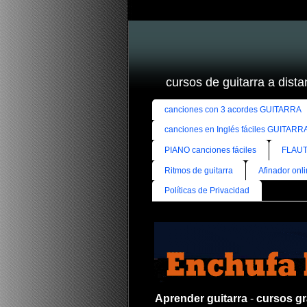
cursos de guitarra a distan
canciones con 3 acordes GUITARRA
canciones en Inglés fáciles GUITARR
PIANO canciones fáciles
FLAUT
Ritmos de guitarra
Afinador onl
Políticas de Privacidad
Aprender guitarra
-
cursos gra