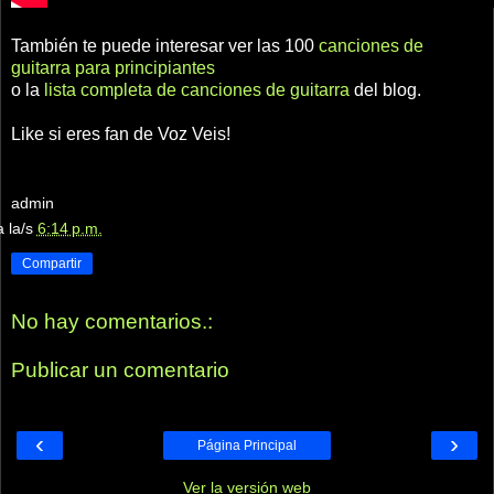
También te puede interesar ver las 100
canciones de
guitarra para principiantes
o la
lista completa de canciones de guitarra
del blog.
Like si eres fan de Voz Veis!
admin
a la/s
6:14 p.m.
Compartir
No hay comentarios.:
Publicar un comentario
‹
›
Página Principal
Ver la versión web