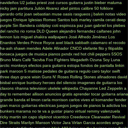
navideños
U2
judas priest
zoé
cursos guitarra
justin bieber
maluma
nicky jam
partitura
Julión Alvarez
abel pintos
calibre 50
folklore
gerardo ortiz
joan sebastian
muse
oasis
rasgueos
j balvin
notas
video
juegos
Enrique Iglesias
Romeo Santos
bob marley
camila
cerati
deep
purple
Sin Bandera
coldplay
coti
espinoza paz
juan gabriel
los plebes
del rancho
rio roma
DLD
Queen
alejandro fernandez
caifanes
john
lennon
luis miguel
shakira
wallpapers
José Alfredo Jiménez
Los
Enanitos Verdes
Prince Royce
axel
black sabbath
calamaro
el recodo
ha-ash
shawn mendes
Adele
Afinador
CNCO
elefante
fito y fitipaldis
fonseca
juegos de musica
pianos
pxndx
red hot chili peppers
5SOS
Bruno Mars
Café Tacvba
Foo Fighters
Megadeth
Ozuna
Soy Luna
arctic monkeys
efectos para guitarra
estopa
fondos de pantalla
linkin
park
maroon 5
matisse
pedales de guitarra
regulo caro
taylor swift
three days grace
wisin
Guns N' Roses
Rolling Stones
afinadores
david
bisbal
enrique bunbury
heroes del silencio
imagenes de guitarra
los
claxons
rihanna
television
ukelele
wikipedia
Chayanne
Led Zeppelin
a
day to remember
allison
anuncios gratis
aprender tocar guitarra
ariana
grande
banda el limon
carla morrison
carlos vives
el komander
fender
gian marco
guitarras electricas
juegos
juegos de pianos
la adictiva
los
bunkers
marama
no te va a gustar
piano virtual
remmy valenzuela
ricky martin
sin capo
slipknot
vicentico
Creedence Clearwater Revival
Dire Straits
Marilyn Manson
Victor Jara
Virlan Garcia
acordes
angus