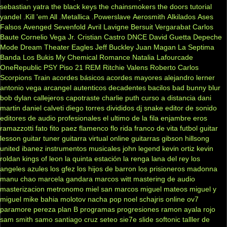
sebastian yatra
the black keys
the chainsmokers
the doors
tutorial
yandel
.Kill 'em All
.Metallica
.Powerslave
Aerosmith
Alkilados
Ases
Falsos
Avenged Sevenfold
Avril Lavigne
Bersuit Vergarabat
Carlos
Baute
Cornelio Vega Jr.
Cristian Castro
DNCE
David Guetta
Depeche
Mode
Dream Theater
Eagles
Jeff Buckley
Juan Magan
La Septima
Banda
Los Bukis
My Chemical Romance
Natalia Lafourcade
OneRepublic
PSY
Piso 21
REM
Ritchie Valens
Roberto Carlos
Scorpions
Train
acordes básicos
acordes mayores
alejandro lerner
antonio vega
arcangel
autenticos decadentes
bacilos
bad bunny
blur
bob dylan
callejeros
capotraste
charlie puth
curso a distancia
dani
martin
daniel calveti
diego torres
divididos
dj snake
editor de sonido
editores de audio profesionales
el ultimo de la fila
enjambre
eros
ramazzotti
fato
fito paez
flamenco
flo rida
franco de vita
futbol
guitar
lesson
guitar tuner
guitarra virtual online
guitarras gibson
hillsong
united
ibanez
instrumentos musicales
john legend
kevin ortiz
kevin
roldan
kings of leon
la quinta estación
la renga
lana del rey
los
angeles azules
los gfez
los hijos de barron
los prisioneros
madonna
manu chao
marcela gandara
marcos witt
mastering de audio
masterizacion
metronomo
miel san marcos
miguel mateos
miguel y
miguel
mike bahia
molotov
nacha pop
noel schajris
online
ov7
paramore
pereza
plan B
programas
progresiones
ramon ayala
rojo
sam smith
samo
santiago cruz
seteo
sie7e
slide
softonic
talller de