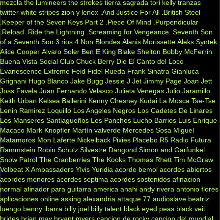
mezcla
the lumineers
the strokes
tierra sagrada
tori kelly
tranzas
twitter
white stripes
zion y lenox
.And Justice For All
.British Steel
.Keeper of the Seven Keys Part 2
.Piece Of Mind
.Purpendicular
.Reload
.Ride the Lightning
.Screaming for Vengeance
.Seventh Son
of a Seventh Son
3 rios
4 Non Blondes
Alanis Morissette
Aleks Syntek
Alice Cooper
Alvaro Soler
Ben E King
Blake Shelton
Bobby McFerrin
Buena Vista Social Club
Chuck Berry
Dio
El Canto del Loco
Evanescence
Extreme
Feid
Fidel Rueda
Frank Sinatra
Gianluca
Grignani
Hugo Blanco
Jake Bugg
Jessie J
Jet
Jimmy Page
Joan Jett
Joss Favela
Juan Fernando Velasco
Julieta Venegas
Julio Jaramillo
Keith Urban
Kelsea Ballerini
Kenny Chesney
Kudai
La Mosca Tse-Tse
Lenin Ramirez
Loquillo
Los Angeles Negros
Los Cadetes De Linares
Los Manseros Santiagueños
Los Panchos
Lucho Barrios
Luis Enrique
Macaco
Mark Knopfler
Martín valverde
Mercedes Sosa
Miguel
Matamoros
Mon Laferte
Nickelback
Pixies
Placebo
R5
Radio Futura
Rammstein
Robin Schulz
Silvestre Dangond
Simon and Garfunkel
Snow Patrol
The Cranberries
The Kooks
Thomas Rhett
Tim McGraw
Volbeat
X Ambassadors
Ylvis
Yuridia
acorde bemol
acordes abiertos
acordes menores
acordes septima
acordes sostenidos
afinacion
normal
afinador para guitarra
america
anahi
andy rivera
antonio flores
aplicaciones online
asking alexandria
attaque 77
audioslave
beatriz
luengo
benny ibarra
billy joel
billy talent
black eyed peas
black veil
brides
brian may
bryant myers
cancion de rocky
cancion del mundial