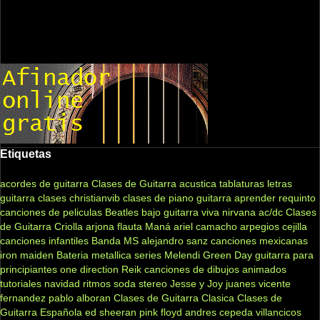
Etiquetas
acordes de guitarra
Clases de Guitarra acustica
tablaturas
letras
guitarra clases
christianvib
clases de piano
guitarra
aprender
requinto
canciones de peliculas
Beatles
bajo
guitarra viva
nirvana
ac/dc
Clases
de Guitarra Criolla
arjona
flauta
Maná
ariel camacho
arpegios
cejilla
canciones infantiles
Banda MS
alejandro sanz
canciones mexicanas
iron maiden
Bateria
metallica
series
Melendi
Green Day
guitarra para
principiantes
one direction
Reik
canciones de dibujos animados
tutoriales
navidad
ritmos
soda stereo
Jesse y Joy
juanes
vicente
fernandez
pablo alboran
Clases de Guitarra Clasica
Clases de
Guitarra Española
ed sheeran
pink floyd
andres cepeda
villancicos