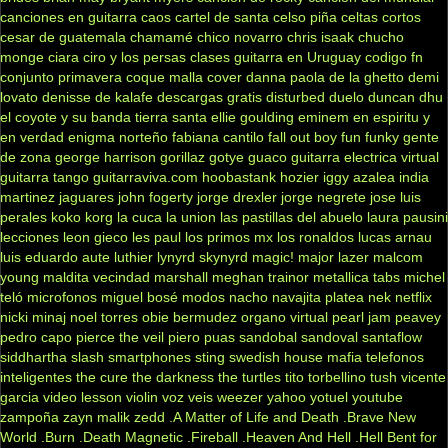
canciones en guitarra
caos
cartel de santa
celso piña
celtas cortos
cesar de guatemala
chamamé
chico novarro
chris isaak
chucho
monge
ciara
ciro y los persas
clases guitarra en Uruguay
codigo fn
conjunto primavera
coque malla
cover
danna paola
de la ghetto
demi
lovato
denisse de kalafe
descargas gratis
disturbed
duelo
duncan dhu
el coyote y su banda tierra santa
ellie goulding
eminem
en espiritu y
en verdad
enigma norteño
fabiana cantilo
fall out boy
fun
funky
gente
de zona
george harrison
gorillaz
gotye
guaco
guitarra electrica virtual
guitarra tango
guitarraviva.com
hoobastank
hozier
iggy azalea
india
martinez
jaguares
john fogerty
jorge drexler
jorge negrete
jose luis
perales
koko
korg
la cuca
la union
las pastillas del abuelo
laura pausini
lecciones
leon gieco
les paul
los primos mx
los ronaldos
lucas arnau
luis eduardo aute
luthier
lynyrd skynyrd
magic!
major lazer
malcom
young
maldita vecindad
marshall
meghan trainor
metallica tabs
michel
teló
microfonos
miguel bosé
modos
nacho
navajita platea
nek
netflix
nicki minaj
noel torres
obie bermudez
organo virtual
pearl jam
peavey
pedro capo
pierce the veil
piero
puas
sandobal
sandoval
santaflow
siddhartha
slash
smartphones
sting
swedish house mafia
telefonos
inteligentes
the cure
the darkness
the turtles
tito torbellino
tush
vicente
garcia
video lesson
violin
voz veis
weezer
yahoo
yotuel
youtube
zampoña
zayn malik
zedd
.A Matter of Life and Death
.Brave New
World
.Burn
.Death Magnetic
.Fireball
.Heaven And Hell
.Hell Bent for