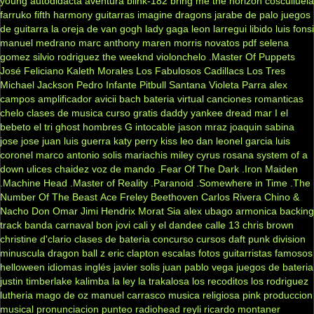
young
autodidacta
aventura
blink-182
bring me the horizon
cosculluela
farruko
fifth harmony
guitarras
imagine dragons
jarabe de palo
juegos
de guitarra
la oreja de van gogh
lady gaga
leon larregui
libido
luis fonsi
manuel medrano
marc anthony
maren morris
novatos
pdf
selena
gomez
silvio rodriguez
the weeknd
violonchelo
.Master Of Puppets
José Feliciano
Kaleth Morales
Los Fabulosos Cadillacs
Los Tres
Michael Jackson
Pedro Infante
Pitbull
Santana
Violeta Parra
alex
campos
amplificador
avicii
bach
bateria virtual
canciones romanticas
chelo
clases de musica
curso gratis
daddy yankee
dread mar I
el
bebeto
el tri
ghost
hombres G
intocable
jason mraz
joaquin sabina
jose jose
juan luis guerra
katy perry
kiss
leo dan
leonel garcia
luis
coronel
marco antonio solis
mariachis
miley cyrus
rosana
system of a
down
ulices chaidez
voz de mando
.Fear Of The Dark
.Iron Maiden
.Machine Head
.Master of Reality
.Paranoid
.Somewhere in Time
.The
Number Of The Beast
Ace Freley
Beethoven
Carlos Rivera
Chino &
Nacho
Don Omar
Jimi Hendrix
Morat
Sia
alex ubago
armonica
backing
track
banda carnaval
bon jovi
cali y el dandee
calle 13
chris brown
christine d'clario
clases de bateria
concurso
cursos
daft punk
division
minuscula
dragon ball z
eric clapton
escalas
fotos
guitarristas famosos
helloween
idiomas
inglés
javier solis
juan pablo vega
juegos de bateria
justin timberlake
kalimba
la ley
la trakalosa
los recoditos
los rodriguez
lutheria
mago de oz
manuel carrasco
musica religiosa
pink
produccion
musical
pronunciacion
punteo
radiohead
reyli
ricardo montaner