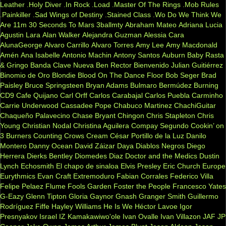
Leather
.Holy Diver
.In Rock
.Load
.Master Of The Rings
.Mob Rules
.Painkiller
.Sad Wings of Destiny
.Stained Class
.Wo Do We Think We
Are
11m
30 Seconds To Mars
3ballmty
Abraham Mateo
Adriana Lucia
Agustin Lara
Alan Walker
Alejandra Guzman
Alessia Cara
AlunaGeorge
Alvaro Carrillo
Alvaro Torres
Amy Lee
Amy Macdonald
Amén
Ana Isabelle
Antonio Machin
Antony Santos
Auburn
Baby Rasta
& Gringo
Banda Clave Nueva
Ben Rector
Bienvenido Julian Guitiérrez
Binomio de Oro
Blondie
Blood On The Dance Floor
Bob Seger
Brad
Paisley
Bruce Springsteen
Bryan Adams
Bulmaro Bermúdez
Burning
CD9
Cafe Quijano
Carl Orff
Carlos Carabajal
Carlos Puebla
Carminho
Carrie Underwood
Cassadee Pope
Chabuco Martinez
ChachiGuitar
Chaqueño Palavecino
Chase Bryant
Chingon
Chris Stapleton
Chris
Young
Christian Nodal
Christina Aguilera
Compay Segundo
Cookin’ on
3 Burners
Counting Crows
Cream
César Portillo de la Luz
Danilo
Montero
Danny Ocean
David Záizar
Daya
Diablos Negros
Diego
Herrera
Dierks Bentley
Diomedes Diaz
Doctor and the Medics
Dustin
Lynch
Echosmith
El chapo de sinaloa
Elvis Presley
Eric Church
Europe
Eurythmics
Evan Craft
Extremoduro
Fabian Corrales
Federico Villa
Felipe Pelaez
Flume
Fools Garden
Foster the People
Francesco Yates
G-Eazy
Glenn Tipton
Gloria Gaynor
Gnash
Granger Smith
Guillermo
Rodríguez Fiffe
Hayley Williams
He Is We
Héctor Lavoe
Igor
Presnyakov
Israel IZ Kamakawiwo'ole
Ivan Ovalle
Ivan Villazon
JAF
JP