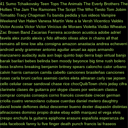
41
Sumo
Tchaikovsky
Teen Tops
The Animals
The Everly Brothers
The
Hollies
The Jam
The Ramones
The Script
The Who
Tiesto
Tom Jobim
Tomatito
Tracy Chapman
Tu banda pedida y tus videos
Vampire
Weekend
Van Halen
Vanesa Martín
Vete a la Versh
Vicentico Valdés
Victor Acosta
Victor Victor
Vinícius de Moraes
Violetta
Violão
Wheatus
Zac Brown Band
Zacarias Ferreira
acordeon
acustica
adobe
adriel
favela
alex zurdo
alexis y fido
alfredo olivas
alice in chains
all that
remains
all time low
alta consigna
amazon
anastacia
andrea echeverri
android
andy grammer
antonio aguilar
anuel aa
apps
armando
manzanero
audacity
aula
axn
bajo quinto
bajo tierra
bajo virtual
banjo
barak
barilari
bebes
belinda
ben moody
beyonce
big time rush
bolero
boss
brahms
breaking benjamin
britney spears
caloncho
calor urbano
calvin harris
camaron
camila cabello
canciones brasileñas
canciones
rusas
carla bruni
carlos asensio
carlos eleta almaran
carly rae jepsen
cello
celular
cesar sandoval
chase rice
chocQuibTown
chris jeday
cifra
clarinete
clases de guitarra por skype
clases por webcam
clasica
comprar
compás
consejos
corno francés
coverdale
crecer german
criolla
cuatro venezolano
cubase
cuerdas
daniel melero
daughtry
david bowie
deftones
deluz
descemer bueno
dexter
diapasón
distintas
afinaciones
dominio propio
drake
ebay
edith marquez
el vega
elvis
crespo
enchufa la guitarra
epiphone
erasure
española
esperanza de
vida
facebook
fanny lu
five finger death punch
francis lai
fraseos