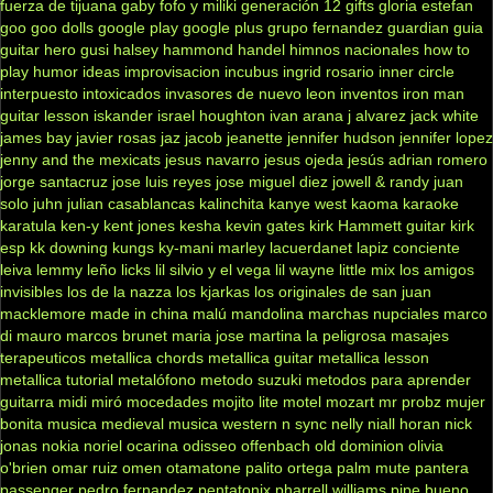
fuerza de tijuana
gaby fofo y miliki
generación 12
gifts
gloria estefan
goo goo dolls
google play
google plus
grupo fernandez
guardian
guia
guitar hero
gusi
halsey
hammond
handel
himnos nacionales
how to
play
humor
ideas
improvisacion
incubus
ingrid rosario
inner circle
interpuesto
intoxicados
invasores de nuevo leon
inventos
iron man
guitar lesson
iskander
israel houghton
ivan arana
j alvarez
jack white
james bay
javier rosas
jaz jacob
jeanette
jennifer hudson
jennifer lopez
jenny and the mexicats
jesus navarro
jesus ojeda
jesús adrian romero
jorge santacruz
jose luis reyes
jose miguel diez
jowell & randy
juan
solo
juhn
julian casablancas
kalinchita
kanye west
kaoma
karaoke
karatula
ken-y
kent jones
kesha
kevin gates
kirk Hammett guitar
kirk
esp
kk downing
kungs
ky-mani marley
lacuerdanet
lapiz conciente
leiva
lemmy
leño
licks
lil silvio y el vega
lil wayne
little mix
los amigos
invisibles
los de la nazza
los kjarkas
los originales de san juan
macklemore
made in china
malú
mandolina
marchas nupciales
marco
di mauro
marcos brunet
maria jose
martina la peligrosa
masajes
terapeuticos
metallica chords
metallica guitar
metallica lesson
metallica tutorial
metalófono
metodo suzuki
metodos para aprender
guitarra
midi
miró
mocedades
mojito lite
motel
mozart
mr probz
mujer
bonita
musica medieval
musica western
n sync
nelly
niall horan
nick
jonas
nokia
noriel
ocarina
odisseo
offenbach
old dominion
olivia
o'brien
omar ruiz
omen
otamatone
palito ortega
palm mute
pantera
passenger
pedro fernandez
pentatonix
pharrell williams
pipe bueno