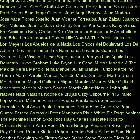
Cooper
Jake Owen
James Arthur
James Blunt
Jason Aldean
Jason
Donovan
Jhon Alex Castaño
Joe Cuba
Joe Perry
Johann Strauss
Jon
Pardi
Jonas Blue
Jorge Celedon
Jose Angel Bedoya
Jose Madero
Jose Vaca Flores
Joseíto
Juan Vicente Torrealba
Juan Záizar
Juancho
Polo Valencia
Juanito Makandé
Judy Santos
Kai
Kansas
Kany Garcia
Kar Accidents
Kelly Clarkson
Kiko Veneno
La Beriso
Lady Antebellum
Lee Brice
Lenka
Leonard Cohen
Lilly Wood & The Prick
Liquits
Lira
Lori Meyers
Los Abuelos de la Nada
Los Chicos del Boulevard
Los De
Adentro
Los Impacientes
Los Rancheros
Los Sebastianes
Los
Secretos
Los Visconti
Lucas Sugo
Luciano Pereyra
Luis Aguilé
Luis
Demetrio
Lukas Graham
Luke Bryan
Luz Casal
M clan
Maddie & Tae
Maldita Nerea
Manolo Tena
Manuel Julian
Manuel Turizo
Marcelino
Guerra
Marco Aurelio
Marcos Yaroide
Marta Sanchez
Martín Urieta
Mendelssohn
Miguel Gallardo
Miguel Morales
Mijares
Mike Oldfield
Moderatto
Moenia
Moises Simons
Morris Albert
Natalie Imbruglia
Natives
Natti Natasha
Noche de Brujas
Ozzy Osbourne
PRS
Pablo
Lopez
Pablo Milanes
Painkiller
Pappo
Paralamas do Sucesso
Parmalee
Paul Anka
Paula Fernandes
Pedro Elías Gutiérrez
Pepe
Guízar
Peteco Carabajal
Peter Manjarres
Plain White T's
Rage Against
The Machine
Ramón Sixto Ríos
Ray Charles
Rescate
Roberto
Orellana
Roberto Parra
Rocio Durcal
Rodrigo Amarante
Ross Lynch
Roy Orbison
Ruben Blades
Ruben Fuentes
Sabú
Salserin
Sam Hunt
Seether
Sleeping with Sirens
Sober
Staind
Stone Temple Pilots
Sum