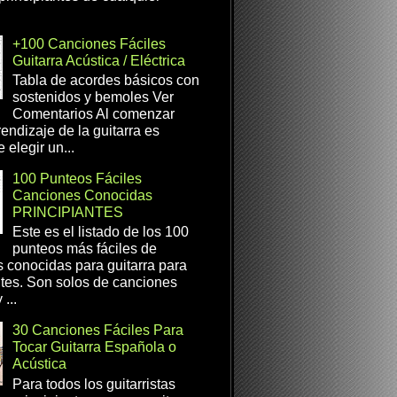
+100 Canciones Fáciles
Guitarra Acústica / Eléctrica
Tabla de acordes básicos con
sostenidos y bemoles Ver
Comentarios Al comenzar
rendizaje de la guitarra es
 elegir un...
100 Punteos Fáciles
Canciones Conocidas
PRINCIPIANTES
Este es el listado de los 100
punteos más fáciles de
 conocidas para guitarra para
ntes. Son solos de canciones
...
30 Canciones Fáciles Para
Tocar Guitarra Española o
Acústica
Para todos los guitarristas