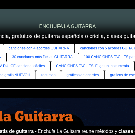
ENCHUFA LA GUITARRA
cia, gratuitos de guitarra española o criolla, clases guitar
canciones con 4 acordes GUITARRA
canciones con 5 acordes GUITA
A
30 canciones más fáciles GUITARRA
100 CANCIONES FACILES pa
A DULCE canciones fáciles
CANCIONES FACILES: Elige un instrumento
ine gratis NUEVO!!!
recursos
gráficos de acordes
graficos de esc
tis de guitarra
- Enchufa La Guitarra reune métodos y
clases 