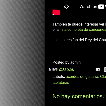
También te puede interesar ver
o la
lista completa de canciones
Like si eres fan del Rey del Ch
Posted by
admin
a la/s
2:03 p.m.
Labels:
acordes de guitarra
,
Cla
tablaturas
No hay comentarios.: