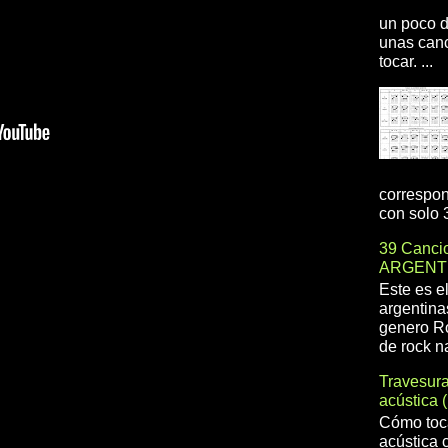
un poco d
unas canc
tocar. ...
correspon
con solo 3
39 Cancio
ARGENT
Este es e
argentina
genero R
de rock na
Travesur
acústica 
Cómo toca
acústica 