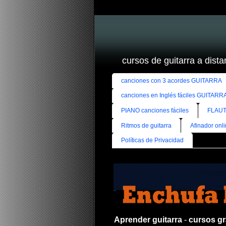
cursos de guitarra a distan
canciones con 3 acordes GUITARRA
canciones en Inglés fáciles GUITARR
PIANO canciones fáciles
FLAUT
Ritmos de guitarra
Afinador onl
Políticas de Privacidad
Aprender guitarra
-
cursos gra