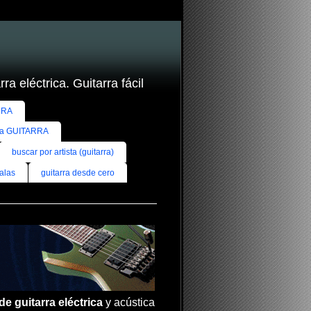
ra eléctrica. Guitarra fácil
RRA
ra GUITARRA
buscar por artista (guitarra)
alas
guitarra desde cero
de guitarra eléctrica
y acústica