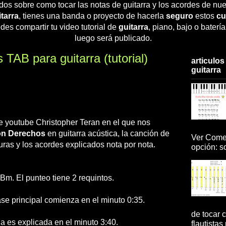
dos sobre como tocar las notas de guitarra y los acordes de nue
tarra
, tienes una banda o proyecto de hacerla
seguro
estos
cu
des compartir tu video tutorial de
guitarra
, piano, bajo o baterí
luego será publicado.
TAB para guitarra (tutorial)
articulos
guitarra
 de youtube Christopher Teran en el que nos
on Derechos
en guitarra acústica, la canción de
Ver Comen
uras y los acordes explicados nota por nota.
opción: so
Bm. El punteo tiene 2 requintos.
ase principal comienza en el minuto 0:35.
de tocar c
a es explicada en el minuto 3:40.
flautistas