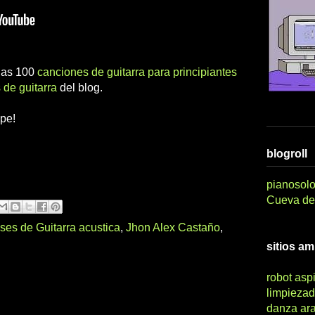
 las 100
canciones de guitarra para principiantes
 de guitarra
del blog.
upe!
blogroll
pianosolo
Cueva del
ses de Guitarra acustica
,
Jhon Alex Castaño
,
sitios a
robot asp
limpiezad
danza ar