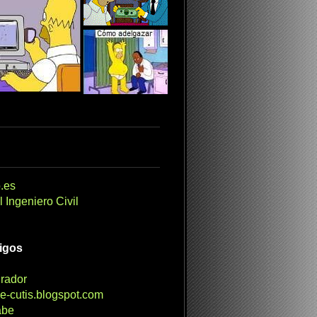
.es
 Ingeniero Civil
migos
irador
e-cutis.blogspot.com
abe