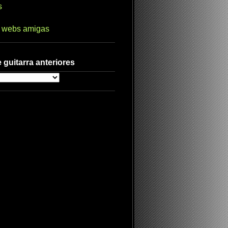
s
s webs amigas
 guitarra anteriores