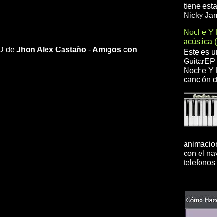
tiene est
Nicky Jam
Noche Y 
acústica 
HD de
Jhon Alex Castaño
-
Amigos con
Este es u
GuitarEP 
Noche Y D
canción d
animacion
con el na
telefonos 