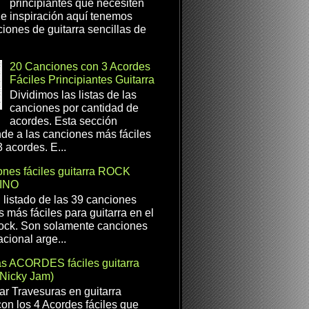
principiantes que necesiten
e inspiración aquí tenemos
iones de guitarra sencillas de
20 Canciones con 3 Acordes
Fáciles Principiantes Guitarra
Dividimos las listas de las
canciones por cantidad de
acordes. Esta sección
de a las canciones más fáciles
 acordes. E...
nes fáciles guitarra ROCK
INO
l listado de las 39 canciones
s más fáciles para guitarra en el
ock. Son solamente canciones
cional arge...
as ACORDES fáciles guitarra
(Nicky Jam)
r Travesuras en guitarra
con los 4 Acordes fáciles que