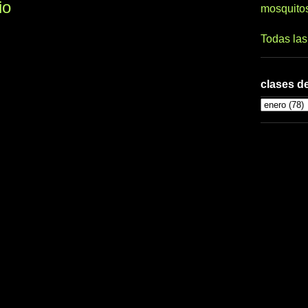
io
mosquito
Todas la
clases de