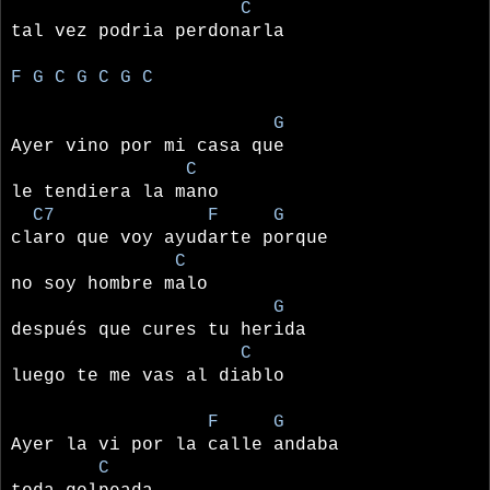
C
tal vez podria perdonarla
F G C G C G C
G
Ayer vino por mi casa que
C
le tendiera la mano
C7 F G
claro que voy ayudarte porque
C
no soy hombre malo
G
después que cures tu herida
C
luego te me vas al diablo
F G
Ayer la vi por la calle andaba
C