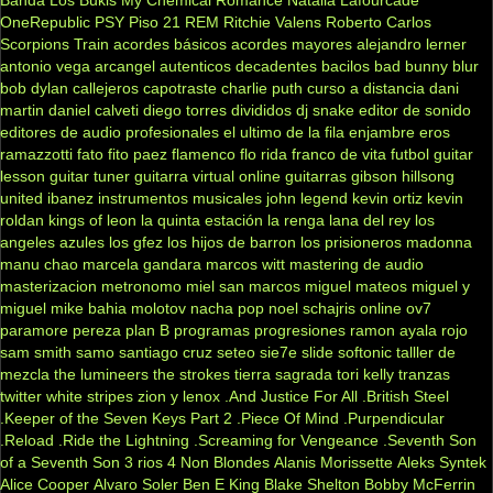
OneRepublic
PSY
Piso 21
REM
Ritchie Valens
Roberto Carlos
Scorpions
Train
acordes básicos
acordes mayores
alejandro lerner
antonio vega
arcangel
autenticos decadentes
bacilos
bad bunny
blur
bob dylan
callejeros
capotraste
charlie puth
curso a distancia
dani
martin
daniel calveti
diego torres
divididos
dj snake
editor de sonido
editores de audio profesionales
el ultimo de la fila
enjambre
eros
ramazzotti
fato
fito paez
flamenco
flo rida
franco de vita
futbol
guitar
lesson
guitar tuner
guitarra virtual online
guitarras gibson
hillsong
united
ibanez
instrumentos musicales
john legend
kevin ortiz
kevin
roldan
kings of leon
la quinta estación
la renga
lana del rey
los
angeles azules
los gfez
los hijos de barron
los prisioneros
madonna
manu chao
marcela gandara
marcos witt
mastering de audio
masterizacion
metronomo
miel san marcos
miguel mateos
miguel y
miguel
mike bahia
molotov
nacha pop
noel schajris
online
ov7
paramore
pereza
plan B
programas
progresiones
ramon ayala
rojo
sam smith
samo
santiago cruz
seteo
sie7e
slide
softonic
talller de
mezcla
the lumineers
the strokes
tierra sagrada
tori kelly
tranzas
twitter
white stripes
zion y lenox
.And Justice For All
.British Steel
.Keeper of the Seven Keys Part 2
.Piece Of Mind
.Purpendicular
.Reload
.Ride the Lightning
.Screaming for Vengeance
.Seventh Son
of a Seventh Son
3 rios
4 Non Blondes
Alanis Morissette
Aleks Syntek
Alice Cooper
Alvaro Soler
Ben E King
Blake Shelton
Bobby McFerrin