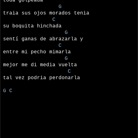
toda golpeada
G
traia sus ojos morados tenia
C
su boquita hinchada
G
sentí ganas de abrazarla y
C
entre mi pecho mimarla
G
mejor me di media vuelta
C
tal vez podria perdonarla
G C