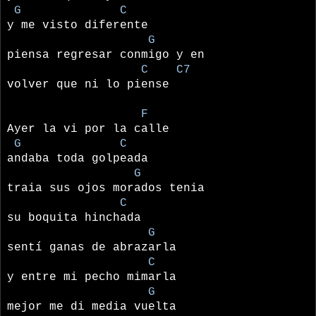
G C
y me visto diferente
G
piensa regresar conmigo y en
C C7
volver que ni lo piense
F
Ayer la vi por la calle
G C
andaba toda golpeada
G
traia sus ojos morados tenia
C
su boquita hinchada
G
sentí ganas de abrazarla
C
y entre mi pecho mimarla
G
mejor me di media vuelta