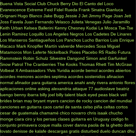
Buena Vista Social Club
Chuck Berry
Dio
El Canto del Loco
Evanescence
Extreme
Feid
Fidel Rueda
Frank Sinatra
Gianluca
Grignani
Hugo Blanco
Jake Bugg
Jessie J
Jet
Jimmy Page
Joan Jett
Joss Favela
Juan Fernando Velasco
Julieta Venegas
Julio Jaramillo
Keith Urban
Kelsea Ballerini
Kenny Chesney
Kudai
La Mosca Tse-Tse
Lenin Ramirez
Loquillo
Los Angeles Negros
Los Cadetes De Linares
Los Manseros Santiagueños
Los Panchos
Lucho Barrios
Luis Enrique
Macaco
Mark Knopfler
Martín valverde
Mercedes Sosa
Miguel
Matamoros
Mon Laferte
Nickelback
Pixies
Placebo
R5
Radio Futura
Rammstein
Robin Schulz
Silvestre Dangond
Simon and Garfunkel
Snow Patrol
The Cranberries
The Kooks
Thomas Rhett
Tim McGraw
Volbeat
X Ambassadors
Ylvis
Yuridia
acorde bemol
acordes abiertos
acordes menores
acordes septima
acordes sostenidos
afinacion
normal
afinador para guitarra
america
anahi
andy rivera
antonio flores
aplicaciones online
asking alexandria
attaque 77
audioslave
beatriz
luengo
benny ibarra
billy joel
billy talent
black eyed peas
black veil
brides
brian may
bryant myers
cancion de rocky
cancion del mundial
canciones en guitarra
caos
cartel de santa
celso piña
celtas cortos
cesar de guatemala
chamamé
chico novarro
chris isaak
chucho
monge
ciara
ciro y los persas
clases guitarra en Uruguay
codigo fn
conjunto primavera
coque malla
cover
danna paola
de la ghetto
demi
lovato
denisse de kalafe
descargas gratis
disturbed
duelo
duncan dhu