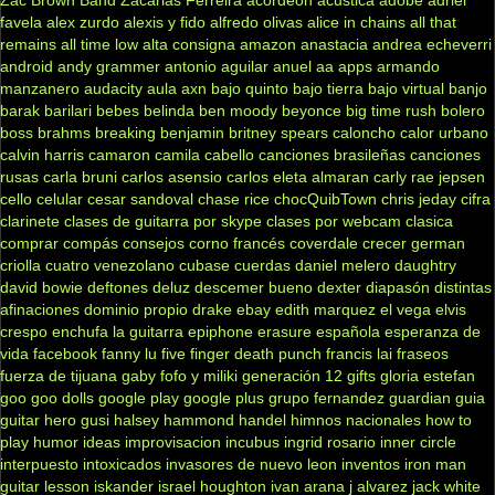
favela
alex zurdo
alexis y fido
alfredo olivas
alice in chains
all that
remains
all time low
alta consigna
amazon
anastacia
andrea echeverri
android
andy grammer
antonio aguilar
anuel aa
apps
armando
manzanero
audacity
aula
axn
bajo quinto
bajo tierra
bajo virtual
banjo
barak
barilari
bebes
belinda
ben moody
beyonce
big time rush
bolero
boss
brahms
breaking benjamin
britney spears
caloncho
calor urbano
calvin harris
camaron
camila cabello
canciones brasileñas
canciones
rusas
carla bruni
carlos asensio
carlos eleta almaran
carly rae jepsen
cello
celular
cesar sandoval
chase rice
chocQuibTown
chris jeday
cifra
clarinete
clases de guitarra por skype
clases por webcam
clasica
comprar
compás
consejos
corno francés
coverdale
crecer german
criolla
cuatro venezolano
cubase
cuerdas
daniel melero
daughtry
david bowie
deftones
deluz
descemer bueno
dexter
diapasón
distintas
afinaciones
dominio propio
drake
ebay
edith marquez
el vega
elvis
crespo
enchufa la guitarra
epiphone
erasure
española
esperanza de
vida
facebook
fanny lu
five finger death punch
francis lai
fraseos
fuerza de tijuana
gaby fofo y miliki
generación 12
gifts
gloria estefan
goo goo dolls
google play
google plus
grupo fernandez
guardian
guia
guitar hero
gusi
halsey
hammond
handel
himnos nacionales
how to
play
humor
ideas
improvisacion
incubus
ingrid rosario
inner circle
interpuesto
intoxicados
invasores de nuevo leon
inventos
iron man
guitar lesson
iskander
israel houghton
ivan arana
j alvarez
jack white