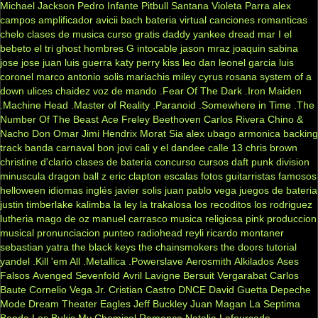
Michael Jackson
Pedro Infante
Pitbull
Santana
Violeta Parra
alex
campos
amplificador
avicii
bach
bateria virtual
canciones romanticas
chelo
clases de musica
curso gratis
daddy yankee
dread mar I
el
bebeto
el tri
ghost
hombres G
intocable
jason mraz
joaquin sabina
jose jose
juan luis guerra
katy perry
kiss
leo dan
leonel garcia
luis
coronel
marco antonio solis
mariachis
miley cyrus
rosana
system of a
down
ulices chaidez
voz de mando
.Fear Of The Dark
.Iron Maiden
.Machine Head
.Master of Reality
.Paranoid
.Somewhere in Time
.The
Number Of The Beast
Ace Freley
Beethoven
Carlos Rivera
Chino &
Nacho
Don Omar
Jimi Hendrix
Morat
Sia
alex ubago
armonica
backing
track
banda carnaval
bon jovi
cali y el dandee
calle 13
chris brown
christine d'clario
clases de bateria
concurso
cursos
daft punk
division
minuscula
dragon ball z
eric clapton
escalas
fotos
guitarristas famosos
helloween
idiomas
inglés
javier solis
juan pablo vega
juegos de bateria
justin timberlake
kalimba
la ley
la trakalosa
los recoditos
los rodriguez
lutheria
mago de oz
manuel carrasco
musica religiosa
pink
produccion
musical
pronunciacion
punteo
radiohead
reyli
ricardo montaner
sebastian yatra
the black keys
the chainsmokers
the doors
tutorial
yandel
.Kill 'em All
.Metallica
.Powerslave
Aerosmith
Alkilados
Ases
Falsos
Avenged Sevenfold
Avril Lavigne
Bersuit Vergarabat
Carlos
Baute
Cornelio Vega Jr.
Cristian Castro
DNCE
David Guetta
Depeche
Mode
Dream Theater
Eagles
Jeff Buckley
Juan Magan
La Septima
Banda
Los Bukis
My Chemical Romance
Natalia Lafourcade