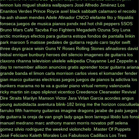
lennon
luis miguel
shakira
wallpapers
José Alfredo Jiménez
Los
Enanitos Verdes
Prince Royce
axel
black sabbath
calamaro
el recodo
ha-ash
shawn mendes
Adele
Afinador
CNCO
elefante
fito y fitipaldis
fonseca
juegos de musica
pianos
pxndx
red hot chili peppers
5SOS
Bruno Mars
Café Tacvba
Foo Fighters
Megadeth
Ozuna
Soy Luna
arctic monkeys
efectos para guitarra
estopa
fondos de pantalla
linkin
park
maroon 5
matisse
pedales de guitarra
regulo caro
taylor swift
three days grace
wisin
Guns N' Roses
Rolling Stones
afinadores
david
bisbal
enrique bunbury
heroes del silencio
imagenes de guitarra
los
claxons
rihanna
television
ukelele
wikipedia
Chayanne
Led Zeppelin
a
day to remember
allison
anuncios gratis
aprender tocar guitarra
ariana
grande
banda el limon
carla morrison
carlos vives
el komander
fender
gian marco
guitarras electricas
juegos
juegos de pianos
la adictiva
los
bunkers
marama
no te va a gustar
piano virtual
remmy valenzuela
ricky martin
sin capo
slipknot
vicentico
Creedence Clearwater Revival
Dire Straits
Marilyn Manson
Victor Jara
Virlan Garcia
acordes
angus
young
autodidacta
aventura
blink-182
bring me the horizon
cosculluela
farruko
fifth harmony
guitarras
imagine dragons
jarabe de palo
juegos
de guitarra
la oreja de van gogh
lady gaga
leon larregui
libido
luis fonsi
manuel medrano
marc anthony
maren morris
novatos
pdf
selena
gomez
silvio rodriguez
the weeknd
violonchelo
.Master Of Puppets
José Feliciano
Kaleth Morales
Los Fabulosos Cadillacs
Los Tres