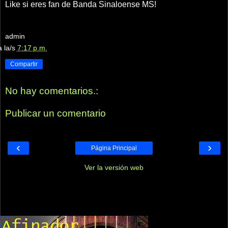
Like si eres fan de Banda Sinaloense MS!
admin
a la/s
7:17 p.m.
Compartir
No hay comentarios.:
Publicar un comentario
‹
›
Página Principal
Ver la versión web