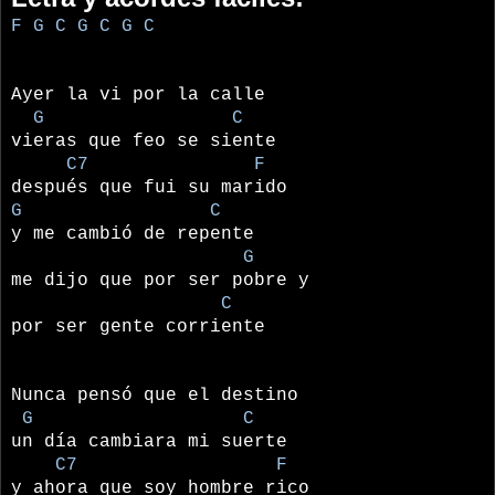
F G C G C G C
Ayer la vi por la calle
G C
vieras que feo se siente
C7 F
después que fui su marido
G C
y me cambió de repente
G
me dijo que por ser pobre y
C
por ser gente corriente
Nunca pensó que el destino
G C
un día cambiara mi suerte
C7 F
y ahora que soy hombre rico