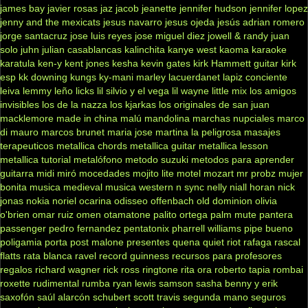
james bay
javier rosas
jaz jacob
jeanette
jennifer hudson
jennifer lopez
jenny and the mexicats
jesus navarro
jesus ojeda
jesús adrian romero
jorge santacruz
jose luis reyes
jose miguel diez
jowell & randy
juan
solo
juhn
julian casablancas
kalinchita
kanye west
kaoma
karaoke
karatula
ken-y
kent jones
kesha
kevin gates
kirk Hammett guitar
kirk
esp
kk downing
kungs
ky-mani marley
lacuerdanet
lapiz conciente
leiva
lemmy
leño
licks
lil silvio y el vega
lil wayne
little mix
los amigos
invisibles
los de la nazza
los kjarkas
los originales de san juan
macklemore
made in china
malú
mandolina
marchas nupciales
marco
di mauro
marcos brunet
maria jose
martina la peligrosa
masajes
terapeuticos
metallica chords
metallica guitar
metallica lesson
metallica tutorial
metalófono
metodo suzuki
metodos para aprender
guitarra
midi
miró
mocedades
mojito lite
motel
mozart
mr probz
mujer
bonita
musica medieval
musica western
n sync
nelly
niall horan
nick
jonas
nokia
noriel
ocarina
odisseo
offenbach
old dominion
olivia
o'brien
omar ruiz
omen
otamatone
palito ortega
palm mute
pantera
passenger
pedro fernandez
pentatonix
pharrell williams
pipe bueno
poligamia
porta
post malone
presentes
quena
quiet riot
rafaga
rascal
flatts
rata blanca
ravel
record guinness
recursos para profesores
regalos
richard wagner
rick ross
ringtone
rita ora
roberto tapia
rombai
roxette
rudimental
rumba
ryan lewis
samson
sasha benny y erik
saxofón
saúl alarcón
schubert
scott travis
segunda mano
seguros