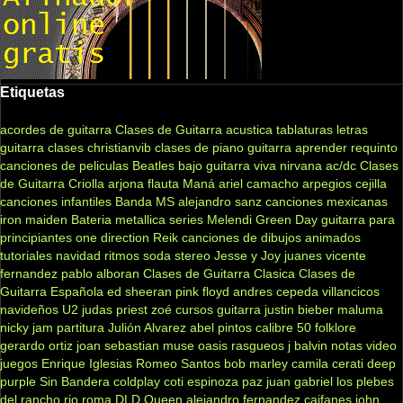
Etiquetas
acordes de guitarra
Clases de Guitarra acustica
tablaturas
letras
guitarra clases
christianvib
clases de piano
guitarra
aprender
requinto
canciones de peliculas
Beatles
bajo
guitarra viva
nirvana
ac/dc
Clases
de Guitarra Criolla
arjona
flauta
Maná
ariel camacho
arpegios
cejilla
canciones infantiles
Banda MS
alejandro sanz
canciones mexicanas
iron maiden
Bateria
metallica
series
Melendi
Green Day
guitarra para
principiantes
one direction
Reik
canciones de dibujos animados
tutoriales
navidad
ritmos
soda stereo
Jesse y Joy
juanes
vicente
fernandez
pablo alboran
Clases de Guitarra Clasica
Clases de
Guitarra Española
ed sheeran
pink floyd
andres cepeda
villancicos
navideños
U2
judas priest
zoé
cursos guitarra
justin bieber
maluma
nicky jam
partitura
Julión Alvarez
abel pintos
calibre 50
folklore
gerardo ortiz
joan sebastian
muse
oasis
rasgueos
j balvin
notas
video
juegos
Enrique Iglesias
Romeo Santos
bob marley
camila
cerati
deep
purple
Sin Bandera
coldplay
coti
espinoza paz
juan gabriel
los plebes
del rancho
rio roma
DLD
Queen
alejandro fernandez
caifanes
john