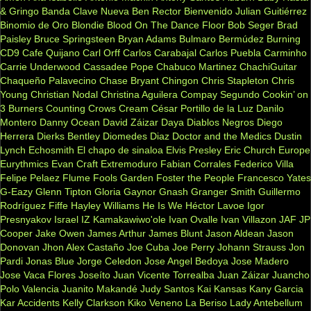
& Gringo
Banda Clave Nueva
Ben Rector
Bienvenido Julian Guitiérrez
Binomio de Oro
Blondie
Blood On The Dance Floor
Bob Seger
Brad
Paisley
Bruce Springsteen
Bryan Adams
Bulmaro Bermúdez
Burning
CD9
Cafe Quijano
Carl Orff
Carlos Carabajal
Carlos Puebla
Carminho
Carrie Underwood
Cassadee Pope
Chabuco Martinez
ChachiGuitar
Chaqueño Palavecino
Chase Bryant
Chingon
Chris Stapleton
Chris
Young
Christian Nodal
Christina Aguilera
Compay Segundo
Cookin’ on
3 Burners
Counting Crows
Cream
César Portillo de la Luz
Danilo
Montero
Danny Ocean
David Záizar
Daya
Diablos Negros
Diego
Herrera
Dierks Bentley
Diomedes Diaz
Doctor and the Medics
Dustin
Lynch
Echosmith
El chapo de sinaloa
Elvis Presley
Eric Church
Europe
Eurythmics
Evan Craft
Extremoduro
Fabian Corrales
Federico Villa
Felipe Pelaez
Flume
Fools Garden
Foster the People
Francesco Yates
G-Eazy
Glenn Tipton
Gloria Gaynor
Gnash
Granger Smith
Guillermo
Rodríguez Fiffe
Hayley Williams
He Is We
Héctor Lavoe
Igor
Presnyakov
Israel IZ Kamakawiwo'ole
Ivan Ovalle
Ivan Villazon
JAF
JP
Cooper
Jake Owen
James Arthur
James Blunt
Jason Aldean
Jason
Donovan
Jhon Alex Castaño
Joe Cuba
Joe Perry
Johann Strauss
Jon
Pardi
Jonas Blue
Jorge Celedon
Jose Angel Bedoya
Jose Madero
Jose Vaca Flores
Joseíto
Juan Vicente Torrealba
Juan Záizar
Juancho
Polo Valencia
Juanito Makandé
Judy Santos
Kai
Kansas
Kany Garcia
Kar Accidents
Kelly Clarkson
Kiko Veneno
La Beriso
Lady Antebellum