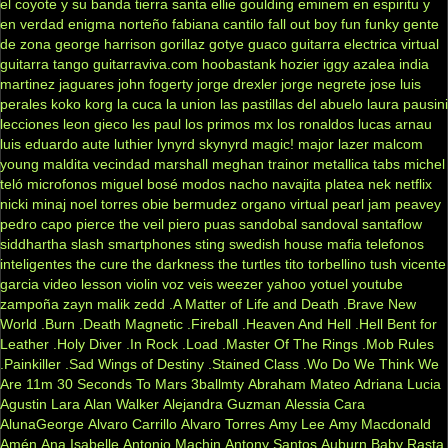
el coyote y su banda tierra santa
ellie goulding
eminem
en espiritu y
en verdad
enigma norteño
fabiana cantilo
fall out boy
fun
funky
gente
de zona
george harrison
gorillaz
gotye
guaco
guitarra electrica virtual
guitarra tango
guitarraviva.com
hoobastank
hozier
iggy azalea
india
martinez
jaguares
john fogerty
jorge drexler
jorge negrete
jose luis
perales
koko
korg
la cuca
la union
las pastillas del abuelo
laura pausini
lecciones
leon gieco
les paul
los primos mx
los ronaldos
lucas arnau
luis eduardo aute
luthier
lynyrd skynyrd
magic!
major lazer
malcom
young
maldita vecindad
marshall
meghan trainor
metallica tabs
michel
teló
microfonos
miguel bosé
modos
nacho
navajita platea
nek
netflix
nicki minaj
noel torres
obie bermudez
organo virtual
pearl jam
peavey
pedro capo
pierce the veil
piero
puas
sandobal
sandoval
santaflow
siddhartha
slash
smartphones
sting
swedish house mafia
telefonos
inteligentes
the cure
the darkness
the turtles
tito torbellino
tush
vicente
garcia
video lesson
violin
voz veis
weezer
yahoo
yotuel
youtube
zampoña
zayn malik
zedd
.A Matter of Life and Death
.Brave New
World
.Burn
.Death Magnetic
.Fireball
.Heaven And Hell
.Hell Bent for
Leather
.Holy Diver
.In Rock
.Load
.Master Of The Rings
.Mob Rules
.Painkiller
.Sad Wings of Destiny
.Stained Class
.Wo Do We Think We
Are
11m
30 Seconds To Mars
3ballmty
Abraham Mateo
Adriana Lucia
Agustin Lara
Alan Walker
Alejandra Guzman
Alessia Cara
AlunaGeorge
Alvaro Carrillo
Alvaro Torres
Amy Lee
Amy Macdonald
Amén
Ana Isabelle
Antonio Machin
Antony Santos
Auburn
Baby Rasta