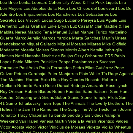
Lee Brice
Lenka
Leonard Cohen
Lilly Wood & The Prick
Liquits
Lira
Lori Meyers
Los Abuelos de la Nada
Los Chicos del Boulevard
Los De
Adentro
Los Impacientes
Los Rancheros
Los Sebastianes
Los
Secretos
Los Visconti
Lucas Sugo
Luciano Pereyra
Luis Aguilé
Luis
Demetrio
Lukas Graham
Luke Bryan
Luz Casal
M clan
Maddie & Tae
Maldita Nerea
Manolo Tena
Manuel Julian
Manuel Turizo
Marcelino
Guerra
Marco Aurelio
Marcos Yaroide
Marta Sanchez
Martín Urieta
Mendelssohn
Miguel Gallardo
Miguel Morales
Mijares
Mike Oldfield
Moderatto
Moenia
Moises Simons
Morris Albert
Natalie Imbruglia
Natives
Natti Natasha
Noche de Brujas
Ozzy Osbourne
PRS
Pablo
Lopez
Pablo Milanes
Painkiller
Pappo
Paralamas do Sucesso
Parmalee
Paul Anka
Paula Fernandes
Pedro Elías Gutiérrez
Pepe
Guízar
Peteco Carabajal
Peter Manjarres
Plain White T's
Rage Against
The Machine
Ramón Sixto Ríos
Ray Charles
Rescate
Roberto
Orellana
Roberto Parra
Rocio Durcal
Rodrigo Amarante
Ross Lynch
Roy Orbison
Ruben Blades
Ruben Fuentes
Sabú
Salserin
Sam Hunt
Seether
Sleeping with Sirens
Sober
Staind
Stone Temple Pilots
Sum
41
Sumo
Tchaikovsky
Teen Tops
The Animals
The Everly Brothers
The
Hollies
The Jam
The Ramones
The Script
The Who
Tiesto
Tom Jobim
Tomatito
Tracy Chapman
Tu banda pedida y tus videos
Vampire
Weekend
Van Halen
Vanesa Martín
Vete a la Versh
Vicentico Valdés
Victor Acosta
Victor Victor
Vinícius de Moraes
Violetta
Violão
Wheatus
Zac Brown Band
Zacarias Ferreira
acordeon
acustica
adobe
adriel