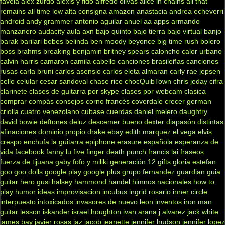
favela
alex zurdo
alexis y fido
alfredo olivas
alice in chains
all that
remains
all time low
alta consigna
amazon
anastacia
andrea echeverri
android
andy grammer
antonio aguilar
anuel aa
apps
armando
manzanero
audacity
aula
axn
bajo quinto
bajo tierra
bajo virtual
banjo
barak
barilari
bebes
belinda
ben moody
beyonce
big time rush
bolero
boss
brahms
breaking benjamin
britney spears
caloncho
calor urbano
calvin harris
camaron
camila cabello
canciones brasileñas
canciones
rusas
carla bruni
carlos asensio
carlos eleta almaran
carly rae jepsen
cello
celular
cesar sandoval
chase rice
chocQuibTown
chris jeday
cifra
clarinete
clases de guitarra por skype
clases por webcam
clasica
comprar
compás
consejos
corno francés
coverdale
crecer german
criolla
cuatro venezolano
cubase
cuerdas
daniel melero
daughtry
david bowie
deftones
deluz
descemer bueno
dexter
diapasón
distintas
afinaciones
dominio propio
drake
ebay
edith marquez
el vega
elvis
crespo
enchufa la guitarra
epiphone
erasure
española
esperanza de
vida
facebook
fanny lu
five finger death punch
francis lai
fraseos
fuerza de tijuana
gaby fofo y miliki
generación 12
gifts
gloria estefan
goo goo dolls
google play
google plus
grupo fernandez
guardian
guia
guitar hero
gusi
halsey
hammond
handel
himnos nacionales
how to
play
humor
ideas
improvisacion
incubus
ingrid rosario
inner circle
interpuesto
intoxicados
invasores de nuevo leon
inventos
iron man
guitar lesson
iskander
israel houghton
ivan arana
j alvarez
jack white
james bay
javier rosas
jaz jacob
jeanette
jennifer hudson
jennifer lopez