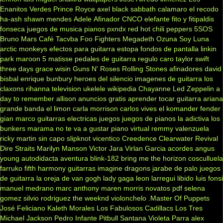
Enanitos Verdes
Prince Royce
axel
black sabbath
calamaro
el recodo
ha-ash
shawn mendes
Adele
Afinador
CNCO
elefante
fito y fitipaldis
fonseca
juegos de musica
pianos
pxndx
red hot chili peppers
5SOS
Bruno Mars
Café Tacvba
Foo Fighters
Megadeth
Ozuna
Soy Luna
arctic monkeys
efectos para guitarra
estopa
fondos de pantalla
linkin
park
maroon 5
matisse
pedales de guitarra
regulo caro
taylor swift
three days grace
wisin
Guns N' Roses
Rolling Stones
afinadores
david
bisbal
enrique bunbury
heroes del silencio
imagenes de guitarra
los
claxons
rihanna
television
ukelele
wikipedia
Chayanne
Led Zeppelin
a
day to remember
allison
anuncios gratis
aprender tocar guitarra
ariana
grande
banda el limon
carla morrison
carlos vives
el komander
fender
gian marco
guitarras electricas
juegos
juegos de pianos
la adictiva
los
bunkers
marama
no te va a gustar
piano virtual
remmy valenzuela
ricky martin
sin capo
slipknot
vicentico
Creedence Clearwater Revival
Dire Straits
Marilyn Manson
Victor Jara
Virlan Garcia
acordes
angus
young
autodidacta
aventura
blink-182
bring me the horizon
cosculluela
farruko
fifth harmony
guitarras
imagine dragons
jarabe de palo
juegos
de guitarra
la oreja de van gogh
lady gaga
leon larregui
libido
luis fonsi
manuel medrano
marc anthony
maren morris
novatos
pdf
selena
gomez
silvio rodriguez
the weeknd
violonchelo
.Master Of Puppets
José Feliciano
Kaleth Morales
Los Fabulosos Cadillacs
Los Tres
Michael Jackson
Pedro Infante
Pitbull
Santana
Violeta Parra
alex