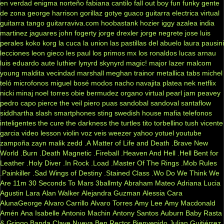
en verdad
enigma norteño
fabiana cantilo
fall out boy
fun
funky
gente
de zona
george harrison
gorillaz
gotye
guaco
guitarra electrica virtual
guitarra tango
guitarraviva.com
hoobastank
hozier
iggy azalea
india
martinez
jaguares
john fogerty
jorge drexler
jorge negrete
jose luis
perales
koko
korg
la cuca
la union
las pastillas del abuelo
laura pausini
lecciones
leon gieco
les paul
los primos mx
los ronaldos
lucas arnau
luis eduardo aute
luthier
lynyrd skynyrd
magic!
major lazer
malcom
young
maldita vecindad
marshall
meghan trainor
metallica tabs
michel
teló
microfonos
miguel bosé
modos
nacho
navajita platea
nek
netflix
nicki minaj
noel torres
obie bermudez
organo virtual
pearl jam
peavey
pedro capo
pierce the veil
piero
puas
sandobal
sandoval
santaflow
siddhartha
slash
smartphones
sting
swedish house mafia
telefonos
inteligentes
the cure
the darkness
the turtles
tito torbellino
tush
vicente
garcia
video lesson
violin
voz veis
weezer
yahoo
yotuel
youtube
zampoña
zayn malik
zedd
.A Matter of Life and Death
.Brave New
World
.Burn
.Death Magnetic
.Fireball
.Heaven And Hell
.Hell Bent for
Leather
.Holy Diver
.In Rock
.Load
.Master Of The Rings
.Mob Rules
.Painkiller
.Sad Wings of Destiny
.Stained Class
.Wo Do We Think We
Are
11m
30 Seconds To Mars
3ballmty
Abraham Mateo
Adriana Lucia
Agustin Lara
Alan Walker
Alejandra Guzman
Alessia Cara
AlunaGeorge
Alvaro Carrillo
Alvaro Torres
Amy Lee
Amy Macdonald
Amén
Ana Isabelle
Antonio Machin
Antony Santos
Auburn
Baby Rasta
& Gringo
Banda Clave Nueva
Ben Rector
Bienvenido Julian Guitiérrez