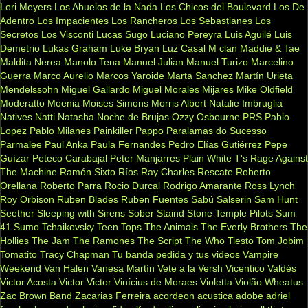
Lori Meyers
Los Abuelos de la Nada
Los Chicos del Boulevard
Los De
Adentro
Los Impacientes
Los Rancheros
Los Sebastianes
Los
Secretos
Los Visconti
Lucas Sugo
Luciano Pereyra
Luis Aguilé
Luis
Demetrio
Lukas Graham
Luke Bryan
Luz Casal
M clan
Maddie & Tae
Maldita Nerea
Manolo Tena
Manuel Julian
Manuel Turizo
Marcelino
Guerra
Marco Aurelio
Marcos Yaroide
Marta Sanchez
Martín Urieta
Mendelssohn
Miguel Gallardo
Miguel Morales
Mijares
Mike Oldfield
Moderatto
Moenia
Moises Simons
Morris Albert
Natalie Imbruglia
Natives
Natti Natasha
Noche de Brujas
Ozzy Osbourne
PRS
Pablo
Lopez
Pablo Milanes
Painkiller
Pappo
Paralamas do Sucesso
Parmalee
Paul Anka
Paula Fernandes
Pedro Elías Gutiérrez
Pepe
Guízar
Peteco Carabajal
Peter Manjarres
Plain White T's
Rage Against
The Machine
Ramón Sixto Ríos
Ray Charles
Rescate
Roberto
Orellana
Roberto Parra
Rocio Durcal
Rodrigo Amarante
Ross Lynch
Roy Orbison
Ruben Blades
Ruben Fuentes
Sabú
Salserin
Sam Hunt
Seether
Sleeping with Sirens
Sober
Staind
Stone Temple Pilots
Sum
41
Sumo
Tchaikovsky
Teen Tops
The Animals
The Everly Brothers
The
Hollies
The Jam
The Ramones
The Script
The Who
Tiesto
Tom Jobim
Tomatito
Tracy Chapman
Tu banda pedida y tus videos
Vampire
Weekend
Van Halen
Vanesa Martín
Vete a la Versh
Vicentico Valdés
Victor Acosta
Victor Victor
Vinícius de Moraes
Violetta
Violão
Wheatus
Zac Brown Band
Zacarias Ferreira
acordeon
acustica
adobe
adriel