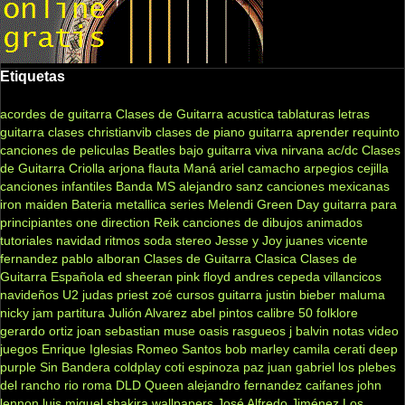
Etiquetas
acordes de guitarra
Clases de Guitarra acustica
tablaturas
letras
guitarra clases
christianvib
clases de piano
guitarra
aprender
requinto
canciones de peliculas
Beatles
bajo
guitarra viva
nirvana
ac/dc
Clases
de Guitarra Criolla
arjona
flauta
Maná
ariel camacho
arpegios
cejilla
canciones infantiles
Banda MS
alejandro sanz
canciones mexicanas
iron maiden
Bateria
metallica
series
Melendi
Green Day
guitarra para
principiantes
one direction
Reik
canciones de dibujos animados
tutoriales
navidad
ritmos
soda stereo
Jesse y Joy
juanes
vicente
fernandez
pablo alboran
Clases de Guitarra Clasica
Clases de
Guitarra Española
ed sheeran
pink floyd
andres cepeda
villancicos
navideños
U2
judas priest
zoé
cursos guitarra
justin bieber
maluma
nicky jam
partitura
Julión Alvarez
abel pintos
calibre 50
folklore
gerardo ortiz
joan sebastian
muse
oasis
rasgueos
j balvin
notas
video
juegos
Enrique Iglesias
Romeo Santos
bob marley
camila
cerati
deep
purple
Sin Bandera
coldplay
coti
espinoza paz
juan gabriel
los plebes
del rancho
rio roma
DLD
Queen
alejandro fernandez
caifanes
john
lennon
luis miguel
shakira
wallpapers
José Alfredo Jiménez
Los