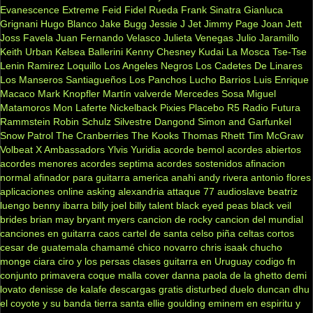
Evanescence
Extreme
Feid
Fidel Rueda
Frank Sinatra
Gianluca
Grignani
Hugo Blanco
Jake Bugg
Jessie J
Jet
Jimmy Page
Joan Jett
Joss Favela
Juan Fernando Velasco
Julieta Venegas
Julio Jaramillo
Keith Urban
Kelsea Ballerini
Kenny Chesney
Kudai
La Mosca Tse-Tse
Lenin Ramirez
Loquillo
Los Angeles Negros
Los Cadetes De Linares
Los Manseros Santiagueños
Los Panchos
Lucho Barrios
Luis Enrique
Macaco
Mark Knopfler
Martín valverde
Mercedes Sosa
Miguel
Matamoros
Mon Laferte
Nickelback
Pixies
Placebo
R5
Radio Futura
Rammstein
Robin Schulz
Silvestre Dangond
Simon and Garfunkel
Snow Patrol
The Cranberries
The Kooks
Thomas Rhett
Tim McGraw
Volbeat
X Ambassadors
Ylvis
Yuridia
acorde bemol
acordes abiertos
acordes menores
acordes septima
acordes sostenidos
afinacion
normal
afinador para guitarra
america
anahi
andy rivera
antonio flores
aplicaciones online
asking alexandria
attaque 77
audioslave
beatriz
luengo
benny ibarra
billy joel
billy talent
black eyed peas
black veil
brides
brian may
bryant myers
cancion de rocky
cancion del mundial
canciones en guitarra
caos
cartel de santa
celso piña
celtas cortos
cesar de guatemala
chamamé
chico novarro
chris isaak
chucho
monge
ciara
ciro y los persas
clases guitarra en Uruguay
codigo fn
conjunto primavera
coque malla
cover
danna paola
de la ghetto
demi
lovato
denisse de kalafe
descargas gratis
disturbed
duelo
duncan dhu
el coyote y su banda tierra santa
ellie goulding
eminem
en espiritu y