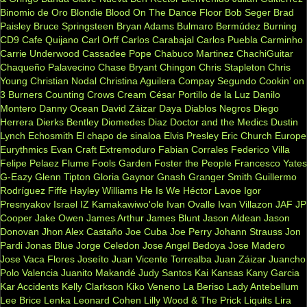
Binomio de Oro
Blondie
Blood On The Dance Floor
Bob Seger
Brad
Paisley
Bruce Springsteen
Bryan Adams
Bulmaro Bermúdez
Burning
CD9
Cafe Quijano
Carl Orff
Carlos Carabajal
Carlos Puebla
Carminho
Carrie Underwood
Cassadee Pope
Chabuco Martinez
ChachiGuitar
Chaqueño Palavecino
Chase Bryant
Chingon
Chris Stapleton
Chris
Young
Christian Nodal
Christina Aguilera
Compay Segundo
Cookin’ on
3 Burners
Counting Crows
Cream
César Portillo de la Luz
Danilo
Montero
Danny Ocean
David Záizar
Daya
Diablos Negros
Diego
Herrera
Dierks Bentley
Diomedes Diaz
Doctor and the Medics
Dustin
Lynch
Echosmith
El chapo de sinaloa
Elvis Presley
Eric Church
Europe
Eurythmics
Evan Craft
Extremoduro
Fabian Corrales
Federico Villa
Felipe Pelaez
Flume
Fools Garden
Foster the People
Francesco Yates
G-Eazy
Glenn Tipton
Gloria Gaynor
Gnash
Granger Smith
Guillermo
Rodríguez Fiffe
Hayley Williams
He Is We
Héctor Lavoe
Igor
Presnyakov
Israel IZ Kamakawiwo'ole
Ivan Ovalle
Ivan Villazon
JAF
JP
Cooper
Jake Owen
James Arthur
James Blunt
Jason Aldean
Jason
Donovan
Jhon Alex Castaño
Joe Cuba
Joe Perry
Johann Strauss
Jon
Pardi
Jonas Blue
Jorge Celedon
Jose Angel Bedoya
Jose Madero
Jose Vaca Flores
Joseíto
Juan Vicente Torrealba
Juan Záizar
Juancho
Polo Valencia
Juanito Makandé
Judy Santos
Kai
Kansas
Kany Garcia
Kar Accidents
Kelly Clarkson
Kiko Veneno
La Beriso
Lady Antebellum
Lee Brice
Lenka
Leonard Cohen
Lilly Wood & The Prick
Liquits
Lira