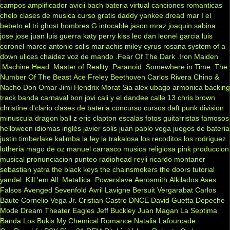
campos
amplificador
avicii
bach
bateria virtual
canciones romanticas
chelo
clases de musica
curso gratis
daddy yankee
dread mar I
el
bebeto
el tri
ghost
hombres G
intocable
jason mraz
joaquin sabina
jose jose
juan luis guerra
katy perry
kiss
leo dan
leonel garcia
luis
coronel
marco antonio solis
mariachis
miley cyrus
rosana
system of a
down
ulices chaidez
voz de mando
.Fear Of The Dark
.Iron Maiden
.Machine Head
.Master of Reality
.Paranoid
.Somewhere in Time
.The
Number Of The Beast
Ace Freley
Beethoven
Carlos Rivera
Chino &
Nacho
Don Omar
Jimi Hendrix
Morat
Sia
alex ubago
armonica
backing
track
banda carnaval
bon jovi
cali y el dandee
calle 13
chris brown
christine d'clario
clases de bateria
concurso
cursos
daft punk
division
minuscula
dragon ball z
eric clapton
escalas
fotos
guitarristas famosos
helloween
idiomas
inglés
javier solis
juan pablo vega
juegos de bateria
justin timberlake
kalimba
la ley
la trakalosa
los recoditos
los rodriguez
lutheria
mago de oz
manuel carrasco
musica religiosa
pink
produccion
musical
pronunciacion
punteo
radiohead
reyli
ricardo montaner
sebastian yatra
the black keys
the chainsmokers
the doors
tutorial
yandel
.Kill 'em All
.Metallica
.Powerslave
Aerosmith
Alkilados
Ases
Falsos
Avenged Sevenfold
Avril Lavigne
Bersuit Vergarabat
Carlos
Baute
Cornelio Vega Jr.
Cristian Castro
DNCE
David Guetta
Depeche
Mode
Dream Theater
Eagles
Jeff Buckley
Juan Magan
La Septima
Banda
Los Bukis
My Chemical Romance
Natalia Lafourcade