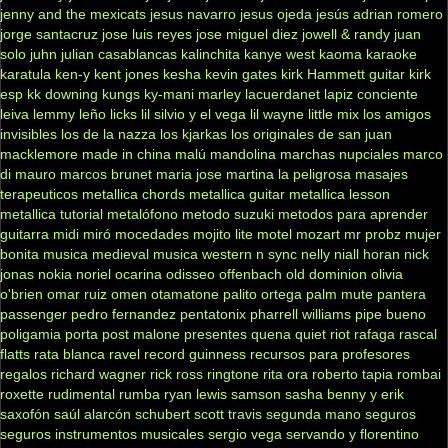
jenny and the mexicats
jesus navarro
jesus ojeda
jesús adrian romero
jorge santacruz
jose luis reyes
jose miguel diez
jowell & randy
juan
solo
juhn
julian casablancas
kalinchita
kanye west
kaoma
karaoke
karatula
ken-y
kent jones
kesha
kevin gates
kirk Hammett guitar
kirk
esp
kk downing
kungs
ky-mani marley
lacuerdanet
lapiz conciente
leiva
lemmy
leño
licks
lil silvio y el vega
lil wayne
little mix
los amigos
invisibles
los de la nazza
los kjarkas
los originales de san juan
macklemore
made in china
malú
mandolina
marchas nupciales
marco
di mauro
marcos brunet
maria jose
martina la peligrosa
masajes
terapeuticos
metallica chords
metallica guitar
metallica lesson
metallica tutorial
metalófono
metodo suzuki
metodos para aprender
guitarra
midi
miró
mocedades
mojito lite
motel
mozart
mr probz
mujer
bonita
musica medieval
musica western
n sync
nelly
niall horan
nick
jonas
nokia
noriel
ocarina
odisseo
offenbach
old dominion
olivia
o'brien
omar ruiz
omen
otamatone
palito ortega
palm mute
pantera
passenger
pedro fernandez
pentatonix
pharrell williams
pipe bueno
poligamia
porta
post malone
presentes
quena
quiet riot
rafaga
rascal
flatts
rata blanca
ravel
record guinness
recursos para profesores
regalos
richard wagner
rick ross
ringtone
rita ora
roberto tapia
rombai
roxette
rudimental
rumba
ryan lewis
samson
sasha benny y erik
saxofón
saúl alarcón
schubert
scott travis
segunda mano
seguros
seguros instrumentos musicales
sergio vega
servando y florentino