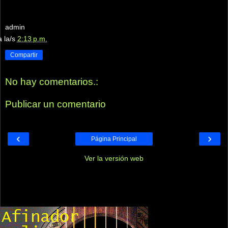
admin
a la/s
2:13 p.m.
Compartir
No hay comentarios.:
Publicar un comentario
‹
›
Página Principal
Ver la versión web