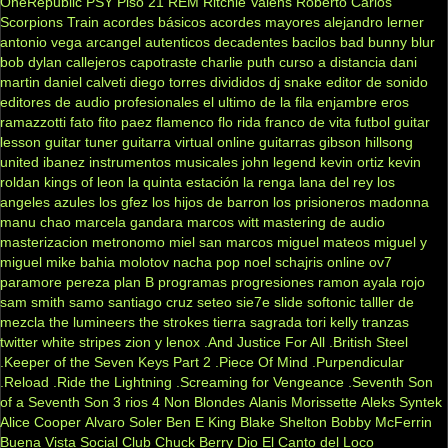
OneRepublic
PSY
Piso 21
REM
Ritchie Valens
Roberto Carlos
Scorpions
Train
acordes básicos
acordes mayores
alejandro lerner
antonio vega
arcangel
autenticos decadentes
bacilos
bad bunny
blur
bob dylan
callejeros
capotraste
charlie puth
curso a distancia
dani
martin
daniel calveti
diego torres
divididos
dj snake
editor de sonido
editores de audio profesionales
el ultimo de la fila
enjambre
eros
ramazzotti
fato
fito paez
flamenco
flo rida
franco de vita
futbol
guitar
lesson
guitar tuner
guitarra virtual online
guitarras gibson
hillsong
united
ibanez
instrumentos musicales
john legend
kevin ortiz
kevin
roldan
kings of leon
la quinta estación
la renga
lana del rey
los
angeles azules
los gfez
los hijos de barron
los prisioneros
madonna
manu chao
marcela gandara
marcos witt
mastering de audio
masterizacion
metronomo
miel san marcos
miguel mateos
miguel y
miguel
mike bahia
molotov
nacha pop
noel schajris
online
ov7
paramore
pereza
plan B
programas
progresiones
ramon ayala
rojo
sam smith
samo
santiago cruz
seteo
sie7e
slide
softonic
talller de
mezcla
the lumineers
the strokes
tierra sagrada
tori kelly
tranzas
twitter
white stripes
zion y lenox
.And Justice For All
.British Steel
.Keeper of the Seven Keys Part 2
.Piece Of Mind
.Purpendicular
.Reload
.Ride the Lightning
.Screaming for Vengeance
.Seventh Son
of a Seventh Son
3 rios
4 Non Blondes
Alanis Morissette
Aleks Syntek
Alice Cooper
Alvaro Soler
Ben E King
Blake Shelton
Bobby McFerrin
Buena Vista Social Club
Chuck Berry
Dio
El Canto del Loco