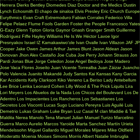
Herrera
Dierks Bentley
Diomedes Diaz
Doctor and the Medics
Dustin
Lynch
Echosmith
El chapo de sinaloa
Elvis Presley
Eric Church
Europe
Eurythmics
Evan Craft
Extremoduro
Fabian Corrales
Federico Villa
Felipe Pelaez
Flume
Fools Garden
Foster the People
Francesco Yates
G-Eazy
Glenn Tipton
Gloria Gaynor
Gnash
Granger Smith
Guillermo
Rodríguez Fiffe
Hayley Williams
He Is We
Héctor Lavoe
Igor
Presnyakov
Israel IZ Kamakawiwo'ole
Ivan Ovalle
Ivan Villazon
JAF
JP
Cooper
Jake Owen
James Arthur
James Blunt
Jason Aldean
Jason
Donovan
Jhon Alex Castaño
Joe Cuba
Joe Perry
Johann Strauss
Jon
Pardi
Jonas Blue
Jorge Celedon
Jose Angel Bedoya
Jose Madero
Jose Vaca Flores
Joseíto
Juan Vicente Torrealba
Juan Záizar
Juancho
Polo Valencia
Juanito Makandé
Judy Santos
Kai
Kansas
Kany Garcia
Kar Accidents
Kelly Clarkson
Kiko Veneno
La Beriso
Lady Antebellum
Lee Brice
Lenka
Leonard Cohen
Lilly Wood & The Prick
Liquits
Lira
Lori Meyers
Los Abuelos de la Nada
Los Chicos del Boulevard
Los De
Adentro
Los Impacientes
Los Rancheros
Los Sebastianes
Los
Secretos
Los Visconti
Lucas Sugo
Luciano Pereyra
Luis Aguilé
Luis
Demetrio
Lukas Graham
Luke Bryan
Luz Casal
M clan
Maddie & Tae
Maldita Nerea
Manolo Tena
Manuel Julian
Manuel Turizo
Marcelino
Guerra
Marco Aurelio
Marcos Yaroide
Marta Sanchez
Martín Urieta
Mendelssohn
Miguel Gallardo
Miguel Morales
Mijares
Mike Oldfield
Moderatto
Moenia
Moises Simons
Morris Albert
Natalie Imbruglia