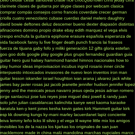
clarinete
clases de guitarra por skype
clases por webcam
clasica
comprar
compás
consejos
corno francés
coverdale
crecer german
criolla
cuatro venezolano
cubase
cuerdas
daniel melero
daughtry
david bowie
deftones
deluz
descemer bueno
dexter
diapasón
distintas
afinaciones
dominio propio
drake
ebay
edith marquez
el vega
elvis
crespo
enchufa la guitarra
epiphone
erasure
española
esperanza de
vida
facebook
fanny lu
five finger death punch
francis lai
fraseos
fuerza de tijuana
gaby fofo y miliki
generación 12
gifts
gloria estefan
goo goo dolls
google play
google plus
grupo fernandez
guardian
guia
guitar hero
gusi
halsey
hammond
handel
himnos nacionales
how to
play
humor
ideas
improvisacion
incubus
ingrid rosario
inner circle
interpuesto
intoxicados
invasores de nuevo leon
inventos
iron man
guitar lesson
iskander
israel houghton
ivan arana
j alvarez
jack white
james bay
javier rosas
jaz jacob
jeanette
jennifer hudson
jennifer lopez
jenny and the mexicats
jesus navarro
jesus ojeda
jesús adrian romero
jorge santacruz
jose luis reyes
jose miguel diez
jowell & randy
juan
solo
juhn
julian casablancas
kalinchita
kanye west
kaoma
karaoke
karatula
ken-y
kent jones
kesha
kevin gates
kirk Hammett guitar
kirk
esp
kk downing
kungs
ky-mani marley
lacuerdanet
lapiz conciente
leiva
lemmy
leño
licks
lil silvio y el vega
lil wayne
little mix
los amigos
invisibles
los de la nazza
los kjarkas
los originales de san juan
macklemore
made in china
malú
mandolina
marchas nupciales
marco