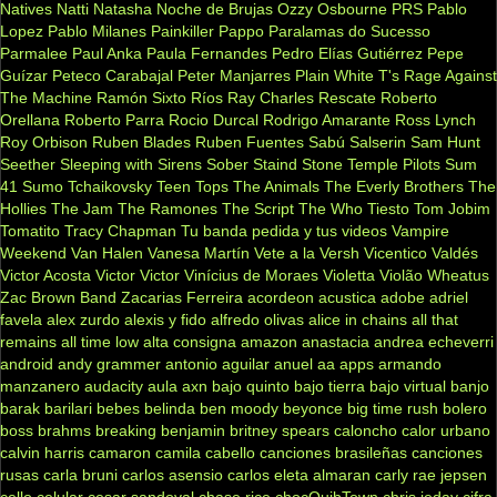
Natives
Natti Natasha
Noche de Brujas
Ozzy Osbourne
PRS
Pablo
Lopez
Pablo Milanes
Painkiller
Pappo
Paralamas do Sucesso
Parmalee
Paul Anka
Paula Fernandes
Pedro Elías Gutiérrez
Pepe
Guízar
Peteco Carabajal
Peter Manjarres
Plain White T's
Rage Against
The Machine
Ramón Sixto Ríos
Ray Charles
Rescate
Roberto
Orellana
Roberto Parra
Rocio Durcal
Rodrigo Amarante
Ross Lynch
Roy Orbison
Ruben Blades
Ruben Fuentes
Sabú
Salserin
Sam Hunt
Seether
Sleeping with Sirens
Sober
Staind
Stone Temple Pilots
Sum
41
Sumo
Tchaikovsky
Teen Tops
The Animals
The Everly Brothers
The
Hollies
The Jam
The Ramones
The Script
The Who
Tiesto
Tom Jobim
Tomatito
Tracy Chapman
Tu banda pedida y tus videos
Vampire
Weekend
Van Halen
Vanesa Martín
Vete a la Versh
Vicentico Valdés
Victor Acosta
Victor Victor
Vinícius de Moraes
Violetta
Violão
Wheatus
Zac Brown Band
Zacarias Ferreira
acordeon
acustica
adobe
adriel
favela
alex zurdo
alexis y fido
alfredo olivas
alice in chains
all that
remains
all time low
alta consigna
amazon
anastacia
andrea echeverri
android
andy grammer
antonio aguilar
anuel aa
apps
armando
manzanero
audacity
aula
axn
bajo quinto
bajo tierra
bajo virtual
banjo
barak
barilari
bebes
belinda
ben moody
beyonce
big time rush
bolero
boss
brahms
breaking benjamin
britney spears
caloncho
calor urbano
calvin harris
camaron
camila cabello
canciones brasileñas
canciones
rusas
carla bruni
carlos asensio
carlos eleta almaran
carly rae jepsen
cello
celular
cesar sandoval
chase rice
chocQuibTown
chris jeday
cifra