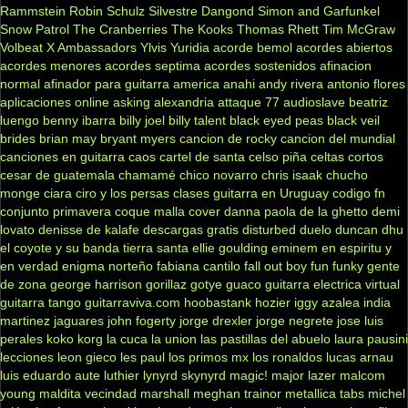
Rammstein
Robin Schulz
Silvestre Dangond
Simon and Garfunkel
Snow Patrol
The Cranberries
The Kooks
Thomas Rhett
Tim McGraw
Volbeat
X Ambassadors
Ylvis
Yuridia
acorde bemol
acordes abiertos
acordes menores
acordes septima
acordes sostenidos
afinacion
normal
afinador para guitarra
america
anahi
andy rivera
antonio flores
aplicaciones online
asking alexandria
attaque 77
audioslave
beatriz
luengo
benny ibarra
billy joel
billy talent
black eyed peas
black veil
brides
brian may
bryant myers
cancion de rocky
cancion del mundial
canciones en guitarra
caos
cartel de santa
celso piña
celtas cortos
cesar de guatemala
chamamé
chico novarro
chris isaak
chucho
monge
ciara
ciro y los persas
clases guitarra en Uruguay
codigo fn
conjunto primavera
coque malla
cover
danna paola
de la ghetto
demi
lovato
denisse de kalafe
descargas gratis
disturbed
duelo
duncan dhu
el coyote y su banda tierra santa
ellie goulding
eminem
en espiritu y
en verdad
enigma norteño
fabiana cantilo
fall out boy
fun
funky
gente
de zona
george harrison
gorillaz
gotye
guaco
guitarra electrica virtual
guitarra tango
guitarraviva.com
hoobastank
hozier
iggy azalea
india
martinez
jaguares
john fogerty
jorge drexler
jorge negrete
jose luis
perales
koko
korg
la cuca
la union
las pastillas del abuelo
laura pausini
lecciones
leon gieco
les paul
los primos mx
los ronaldos
lucas arnau
luis eduardo aute
luthier
lynyrd skynyrd
magic!
major lazer
malcom
young
maldita vecindad
marshall
meghan trainor
metallica tabs
michel