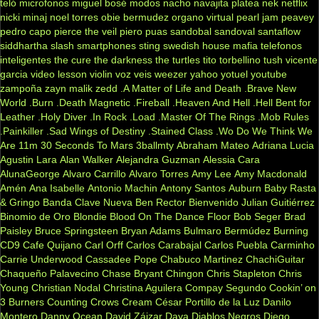
teló
microfonos
miguel bosé
modos
nacho
navajita platea
nek
netflix
nicki minaj
noel torres
obie bermudez
organo virtual
pearl jam
peavey
pedro capo
pierce the veil
piero
puas
sandobal
sandoval
santaflow
siddhartha
slash
smartphones
sting
swedish house mafia
telefonos
inteligentes
the cure
the darkness
the turtles
tito torbellino
tush
vicente
garcia
video lesson
violin
voz veis
weezer
yahoo
yotuel
youtube
zampoña
zayn malik
zedd
.A Matter of Life and Death
.Brave New
World
.Burn
.Death Magnetic
.Fireball
.Heaven And Hell
.Hell Bent for
Leather
.Holy Diver
.In Rock
.Load
.Master Of The Rings
.Mob Rules
.Painkiller
.Sad Wings of Destiny
.Stained Class
.Wo Do We Think We
Are
11m
30 Seconds To Mars
3ballmty
Abraham Mateo
Adriana Lucia
Agustin Lara
Alan Walker
Alejandra Guzman
Alessia Cara
AlunaGeorge
Alvaro Carrillo
Alvaro Torres
Amy Lee
Amy Macdonald
Amén
Ana Isabelle
Antonio Machin
Antony Santos
Auburn
Baby Rasta
& Gringo
Banda Clave Nueva
Ben Rector
Bienvenido Julian Guitiérrez
Binomio de Oro
Blondie
Blood On The Dance Floor
Bob Seger
Brad
Paisley
Bruce Springsteen
Bryan Adams
Bulmaro Bermúdez
Burning
CD9
Cafe Quijano
Carl Orff
Carlos Carabajal
Carlos Puebla
Carminho
Carrie Underwood
Cassadee Pope
Chabuco Martinez
ChachiGuitar
Chaqueño Palavecino
Chase Bryant
Chingon
Chris Stapleton
Chris
Young
Christian Nodal
Christina Aguilera
Compay Segundo
Cookin’ on
3 Burners
Counting Crows
Cream
César Portillo de la Luz
Danilo
Montero
Danny Ocean
David Záizar
Daya
Diablos Negros
Diego