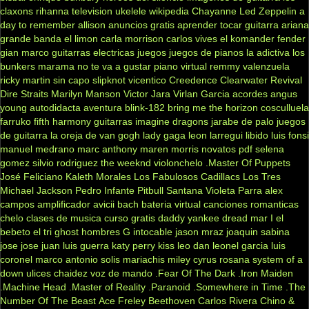
claxons
rihanna
television
ukelele
wikipedia
Chayanne
Led Zeppelin
a
day to remember
allison
anuncios gratis
aprender tocar guitarra
ariana
grande
banda el limon
carla morrison
carlos vives
el komander
fender
gian marco
guitarras electricas
juegos
juegos de pianos
la adictiva
los
bunkers
marama
no te va a gustar
piano virtual
remmy valenzuela
ricky martin
sin capo
slipknot
vicentico
Creedence Clearwater Revival
Dire Straits
Marilyn Manson
Victor Jara
Virlan Garcia
acordes
angus
young
autodidacta
aventura
blink-182
bring me the horizon
cosculluela
farruko
fifth harmony
guitarras
imagine dragons
jarabe de palo
juegos
de guitarra
la oreja de van gogh
lady gaga
leon larregui
libido
luis fonsi
manuel medrano
marc anthony
maren morris
novatos
pdf
selena
gomez
silvio rodriguez
the weeknd
violonchelo
.Master Of Puppets
José Feliciano
Kaleth Morales
Los Fabulosos Cadillacs
Los Tres
Michael Jackson
Pedro Infante
Pitbull
Santana
Violeta Parra
alex
campos
amplificador
avicii
bach
bateria virtual
canciones romanticas
chelo
clases de musica
curso gratis
daddy yankee
dread mar I
el
bebeto
el tri
ghost
hombres G
intocable
jason mraz
joaquin sabina
jose jose
juan luis guerra
katy perry
kiss
leo dan
leonel garcia
luis
coronel
marco antonio solis
mariachis
miley cyrus
rosana
system of a
down
ulices chaidez
voz de mando
.Fear Of The Dark
.Iron Maiden
.Machine Head
.Master of Reality
.Paranoid
.Somewhere in Time
.The
Number Of The Beast
Ace Freley
Beethoven
Carlos Rivera
Chino &