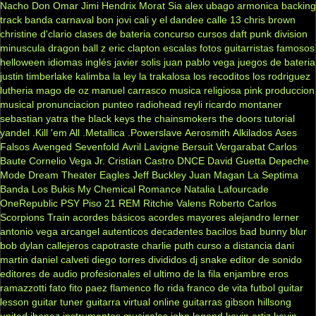
Nacho
Don Omar
Jimi Hendrix
Morat
Sia
alex ubago
armonica
backing
track
banda carnaval
bon jovi
cali y el dandee
calle 13
chris brown
christine d'clario
clases de bateria
concurso
cursos
daft punk
division
minuscula
dragon ball z
eric clapton
escalas
fotos
guitarristas famosos
helloween
idiomas
inglés
javier solis
juan pablo vega
juegos de bateria
justin timberlake
kalimba
la ley
la trakalosa
los recoditos
los rodriguez
lutheria
mago de oz
manuel carrasco
musica religiosa
pink
produccion
musical
pronunciacion
punteo
radiohead
reyli
ricardo montaner
sebastian yatra
the black keys
the chainsmokers
the doors
tutorial
yandel
.Kill 'em All
.Metallica
.Powerslave
Aerosmith
Alkilados
Ases
Falsos
Avenged Sevenfold
Avril Lavigne
Bersuit Vergarabat
Carlos
Baute
Cornelio Vega Jr.
Cristian Castro
DNCE
David Guetta
Depeche
Mode
Dream Theater
Eagles
Jeff Buckley
Juan Magan
La Septima
Banda
Los Bukis
My Chemical Romance
Natalia Lafourcade
OneRepublic
PSY
Piso 21
REM
Ritchie Valens
Roberto Carlos
Scorpions
Train
acordes básicos
acordes mayores
alejandro lerner
antonio vega
arcangel
autenticos decadentes
bacilos
bad bunny
blur
bob dylan
callejeros
capotraste
charlie puth
curso a distancia
dani
martin
daniel calveti
diego torres
divididos
dj snake
editor de sonido
editores de audio profesionales
el ultimo de la fila
enjambre
eros
ramazzotti
fato
fito paez
flamenco
flo rida
franco de vita
futbol
guitar
lesson
guitar tuner
guitarra virtual online
guitarras gibson
hillsong
united
ibanez
instrumentos musicales
john legend
kevin ortiz
kevin