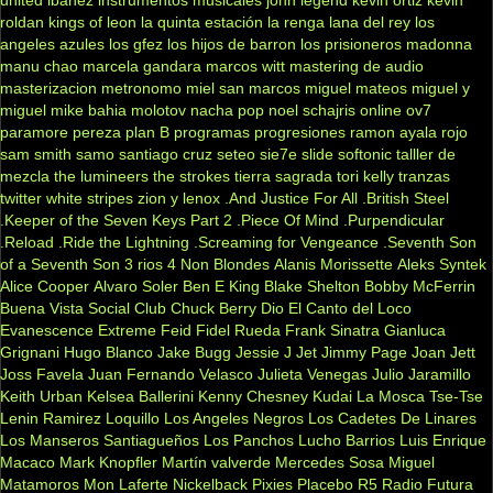
roldan
kings of leon
la quinta estación
la renga
lana del rey
los
angeles azules
los gfez
los hijos de barron
los prisioneros
madonna
manu chao
marcela gandara
marcos witt
mastering de audio
masterizacion
metronomo
miel san marcos
miguel mateos
miguel y
miguel
mike bahia
molotov
nacha pop
noel schajris
online
ov7
paramore
pereza
plan B
programas
progresiones
ramon ayala
rojo
sam smith
samo
santiago cruz
seteo
sie7e
slide
softonic
talller de
mezcla
the lumineers
the strokes
tierra sagrada
tori kelly
tranzas
twitter
white stripes
zion y lenox
.And Justice For All
.British Steel
.Keeper of the Seven Keys Part 2
.Piece Of Mind
.Purpendicular
.Reload
.Ride the Lightning
.Screaming for Vengeance
.Seventh Son
of a Seventh Son
3 rios
4 Non Blondes
Alanis Morissette
Aleks Syntek
Alice Cooper
Alvaro Soler
Ben E King
Blake Shelton
Bobby McFerrin
Buena Vista Social Club
Chuck Berry
Dio
El Canto del Loco
Evanescence
Extreme
Feid
Fidel Rueda
Frank Sinatra
Gianluca
Grignani
Hugo Blanco
Jake Bugg
Jessie J
Jet
Jimmy Page
Joan Jett
Joss Favela
Juan Fernando Velasco
Julieta Venegas
Julio Jaramillo
Keith Urban
Kelsea Ballerini
Kenny Chesney
Kudai
La Mosca Tse-Tse
Lenin Ramirez
Loquillo
Los Angeles Negros
Los Cadetes De Linares
Los Manseros Santiagueños
Los Panchos
Lucho Barrios
Luis Enrique
Macaco
Mark Knopfler
Martín valverde
Mercedes Sosa
Miguel
Matamoros
Mon Laferte
Nickelback
Pixies
Placebo
R5
Radio Futura