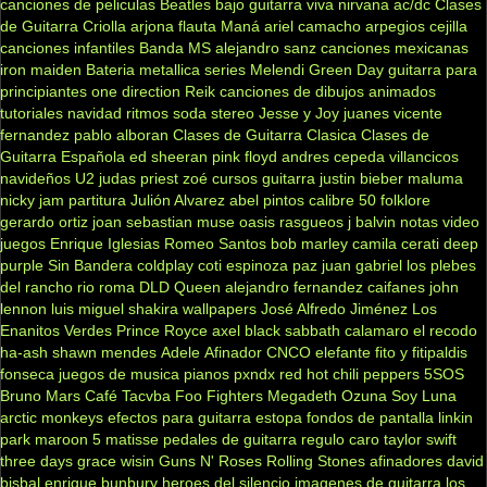
canciones de peliculas
Beatles
bajo
guitarra viva
nirvana
ac/dc
Clases
de Guitarra Criolla
arjona
flauta
Maná
ariel camacho
arpegios
cejilla
canciones infantiles
Banda MS
alejandro sanz
canciones mexicanas
iron maiden
Bateria
metallica
series
Melendi
Green Day
guitarra para
principiantes
one direction
Reik
canciones de dibujos animados
tutoriales
navidad
ritmos
soda stereo
Jesse y Joy
juanes
vicente
fernandez
pablo alboran
Clases de Guitarra Clasica
Clases de
Guitarra Española
ed sheeran
pink floyd
andres cepeda
villancicos
navideños
U2
judas priest
zoé
cursos guitarra
justin bieber
maluma
nicky jam
partitura
Julión Alvarez
abel pintos
calibre 50
folklore
gerardo ortiz
joan sebastian
muse
oasis
rasgueos
j balvin
notas
video
juegos
Enrique Iglesias
Romeo Santos
bob marley
camila
cerati
deep
purple
Sin Bandera
coldplay
coti
espinoza paz
juan gabriel
los plebes
del rancho
rio roma
DLD
Queen
alejandro fernandez
caifanes
john
lennon
luis miguel
shakira
wallpapers
José Alfredo Jiménez
Los
Enanitos Verdes
Prince Royce
axel
black sabbath
calamaro
el recodo
ha-ash
shawn mendes
Adele
Afinador
CNCO
elefante
fito y fitipaldis
fonseca
juegos de musica
pianos
pxndx
red hot chili peppers
5SOS
Bruno Mars
Café Tacvba
Foo Fighters
Megadeth
Ozuna
Soy Luna
arctic monkeys
efectos para guitarra
estopa
fondos de pantalla
linkin
park
maroon 5
matisse
pedales de guitarra
regulo caro
taylor swift
three days grace
wisin
Guns N' Roses
Rolling Stones
afinadores
david
bisbal
enrique bunbury
heroes del silencio
imagenes de guitarra
los