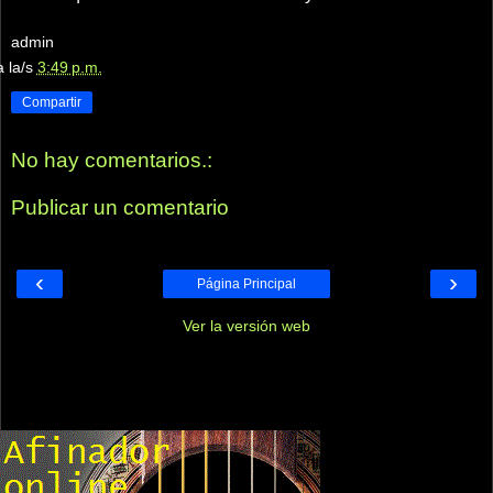
admin
a la/s
3:49 p.m.
Compartir
No hay comentarios.:
Publicar un comentario
‹
›
Página Principal
Ver la versión web