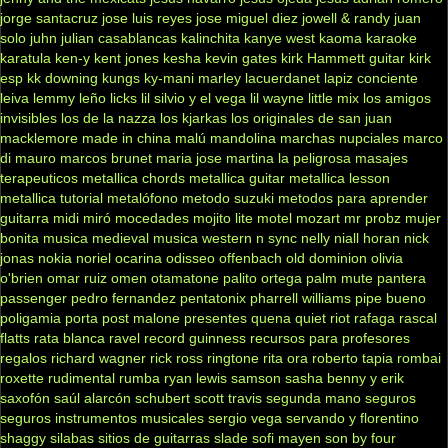
jorge santacruz
jose luis reyes
jose miguel diez
jowell & randy
juan
solo
juhn
julian casablancas
kalinchita
kanye west
kaoma
karaoke
karatula
ken-y
kent jones
kesha
kevin gates
kirk Hammett guitar
kirk
esp
kk downing
kungs
ky-mani marley
lacuerdanet
lapiz conciente
leiva
lemmy
leño
licks
lil silvio y el vega
lil wayne
little mix
los amigos
invisibles
los de la nazza
los kjarkas
los originales de san juan
macklemore
made in china
malú
mandolina
marchas nupciales
marco
di mauro
marcos brunet
maria jose
martina la peligrosa
masajes
terapeuticos
metallica chords
metallica guitar
metallica lesson
metallica tutorial
metalófono
metodo suzuki
metodos para aprender
guitarra
midi
miró
mocedades
mojito lite
motel
mozart
mr probz
mujer
bonita
musica medieval
musica western
n sync
nelly
niall horan
nick
jonas
nokia
noriel
ocarina
odisseo
offenbach
old dominion
olivia
o'brien
omar ruiz
omen
otamatone
palito ortega
palm mute
pantera
passenger
pedro fernandez
pentatonix
pharrell williams
pipe bueno
poligamia
porta
post malone
presentes
quena
quiet riot
rafaga
rascal
flatts
rata blanca
ravel
record guinness
recursos para profesores
regalos
richard wagner
rick ross
ringtone
rita ora
roberto tapia
rombai
roxette
rudimental
rumba
ryan lewis
samson
sasha benny y erik
saxofón
saúl alarcón
schubert
scott travis
segunda mano
seguros
seguros instrumentos musicales
sergio vega
servando y florentino
shaggy
silabas
sitios de guitarras
slade
sofi mayen
son by four