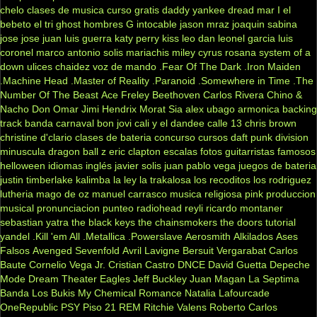
chelo
clases de musica
curso gratis
daddy yankee
dread mar I
el
bebeto
el tri
ghost
hombres G
intocable
jason mraz
joaquin sabina
jose jose
juan luis guerra
katy perry
kiss
leo dan
leonel garcia
luis
coronel
marco antonio solis
mariachis
miley cyrus
rosana
system of a
down
ulices chaidez
voz de mando
.Fear Of The Dark
.Iron Maiden
.Machine Head
.Master of Reality
.Paranoid
.Somewhere in Time
.The
Number Of The Beast
Ace Freley
Beethoven
Carlos Rivera
Chino &
Nacho
Don Omar
Jimi Hendrix
Morat
Sia
alex ubago
armonica
backing
track
banda carnaval
bon jovi
cali y el dandee
calle 13
chris brown
christine d'clario
clases de bateria
concurso
cursos
daft punk
division
minuscula
dragon ball z
eric clapton
escalas
fotos
guitarristas famosos
helloween
idiomas
inglés
javier solis
juan pablo vega
juegos de bateria
justin timberlake
kalimba
la ley
la trakalosa
los recoditos
los rodriguez
lutheria
mago de oz
manuel carrasco
musica religiosa
pink
produccion
musical
pronunciacion
punteo
radiohead
reyli
ricardo montaner
sebastian yatra
the black keys
the chainsmokers
the doors
tutorial
yandel
.Kill 'em All
.Metallica
.Powerslave
Aerosmith
Alkilados
Ases
Falsos
Avenged Sevenfold
Avril Lavigne
Bersuit Vergarabat
Carlos
Baute
Cornelio Vega Jr.
Cristian Castro
DNCE
David Guetta
Depeche
Mode
Dream Theater
Eagles
Jeff Buckley
Juan Magan
La Septima
Banda
Los Bukis
My Chemical Romance
Natalia Lafourcade
OneRepublic
PSY
Piso 21
REM
Ritchie Valens
Roberto Carlos