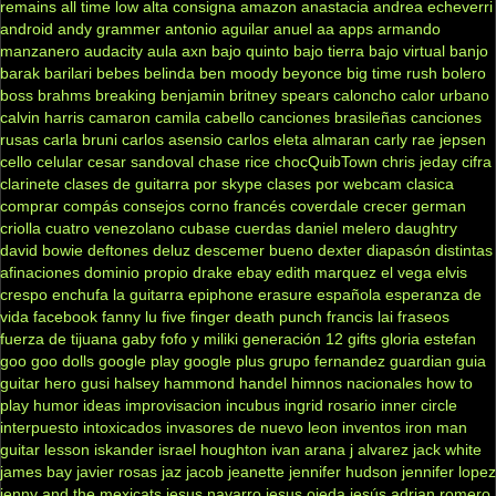
remains
all time low
alta consigna
amazon
anastacia
andrea echeverri
android
andy grammer
antonio aguilar
anuel aa
apps
armando
manzanero
audacity
aula
axn
bajo quinto
bajo tierra
bajo virtual
banjo
barak
barilari
bebes
belinda
ben moody
beyonce
big time rush
bolero
boss
brahms
breaking benjamin
britney spears
caloncho
calor urbano
calvin harris
camaron
camila cabello
canciones brasileñas
canciones
rusas
carla bruni
carlos asensio
carlos eleta almaran
carly rae jepsen
cello
celular
cesar sandoval
chase rice
chocQuibTown
chris jeday
cifra
clarinete
clases de guitarra por skype
clases por webcam
clasica
comprar
compás
consejos
corno francés
coverdale
crecer german
criolla
cuatro venezolano
cubase
cuerdas
daniel melero
daughtry
david bowie
deftones
deluz
descemer bueno
dexter
diapasón
distintas
afinaciones
dominio propio
drake
ebay
edith marquez
el vega
elvis
crespo
enchufa la guitarra
epiphone
erasure
española
esperanza de
vida
facebook
fanny lu
five finger death punch
francis lai
fraseos
fuerza de tijuana
gaby fofo y miliki
generación 12
gifts
gloria estefan
goo goo dolls
google play
google plus
grupo fernandez
guardian
guia
guitar hero
gusi
halsey
hammond
handel
himnos nacionales
how to
play
humor
ideas
improvisacion
incubus
ingrid rosario
inner circle
interpuesto
intoxicados
invasores de nuevo leon
inventos
iron man
guitar lesson
iskander
israel houghton
ivan arana
j alvarez
jack white
james bay
javier rosas
jaz jacob
jeanette
jennifer hudson
jennifer lopez
jenny and the mexicats
jesus navarro
jesus ojeda
jesús adrian romero