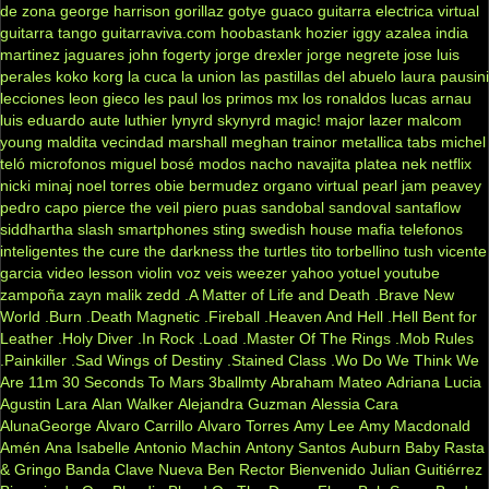
de zona
george harrison
gorillaz
gotye
guaco
guitarra electrica virtual
guitarra tango
guitarraviva.com
hoobastank
hozier
iggy azalea
india
martinez
jaguares
john fogerty
jorge drexler
jorge negrete
jose luis
perales
koko
korg
la cuca
la union
las pastillas del abuelo
laura pausini
lecciones
leon gieco
les paul
los primos mx
los ronaldos
lucas arnau
luis eduardo aute
luthier
lynyrd skynyrd
magic!
major lazer
malcom
young
maldita vecindad
marshall
meghan trainor
metallica tabs
michel
teló
microfonos
miguel bosé
modos
nacho
navajita platea
nek
netflix
nicki minaj
noel torres
obie bermudez
organo virtual
pearl jam
peavey
pedro capo
pierce the veil
piero
puas
sandobal
sandoval
santaflow
siddhartha
slash
smartphones
sting
swedish house mafia
telefonos
inteligentes
the cure
the darkness
the turtles
tito torbellino
tush
vicente
garcia
video lesson
violin
voz veis
weezer
yahoo
yotuel
youtube
zampoña
zayn malik
zedd
.A Matter of Life and Death
.Brave New
World
.Burn
.Death Magnetic
.Fireball
.Heaven And Hell
.Hell Bent for
Leather
.Holy Diver
.In Rock
.Load
.Master Of The Rings
.Mob Rules
.Painkiller
.Sad Wings of Destiny
.Stained Class
.Wo Do We Think We
Are
11m
30 Seconds To Mars
3ballmty
Abraham Mateo
Adriana Lucia
Agustin Lara
Alan Walker
Alejandra Guzman
Alessia Cara
AlunaGeorge
Alvaro Carrillo
Alvaro Torres
Amy Lee
Amy Macdonald
Amén
Ana Isabelle
Antonio Machin
Antony Santos
Auburn
Baby Rasta
& Gringo
Banda Clave Nueva
Ben Rector
Bienvenido Julian Guitiérrez