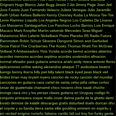
Grignani
Hugo Blanco
Jake Bugg
Jessie J
Jet
Jimmy Page
Joan Jett
Joss Favela
Juan Fernando Velasco
Julieta Venegas
Julio Jaramillo
Keith Urban
Kelsea Ballerini
Kenny Chesney
Kudai
La Mosca Tse-Tse
Lenin Ramirez
Loquillo
Los Angeles Negros
Los Cadetes De Linares
Los Manseros Santiagueños
Los Panchos
Lucho Barrios
Luis Enrique
Macaco
Mark Knopfler
Martín valverde
Mercedes Sosa
Miguel
Matamoros
Mon Laferte
Nickelback
Pixies
Placebo
R5
Radio Futura
Rammstein
Robin Schulz
Silvestre Dangond
Simon and Garfunkel
Snow Patrol
The Cranberries
The Kooks
Thomas Rhett
Tim McGraw
Volbeat
X Ambassadors
Ylvis
Yuridia
acorde bemol
acordes abiertos
acordes menores
acordes septima
acordes sostenidos
afinacion
normal
afinador para guitarra
america
anahi
andy rivera
antonio flores
aplicaciones online
asking alexandria
attaque 77
audioslave
beatriz
luengo
benny ibarra
billy joel
billy talent
black eyed peas
black veil
brides
brian may
bryant myers
cancion de rocky
cancion del mundial
canciones en guitarra
caos
cartel de santa
celso piña
celtas cortos
cesar de guatemala
chamamé
chico novarro
chris isaak
chucho
monge
ciara
ciro y los persas
clases guitarra en Uruguay
codigo fn
conjunto primavera
coque malla
cover
danna paola
de la ghetto
demi
lovato
denisse de kalafe
descargas gratis
disturbed
duelo
duncan dhu
el coyote y su banda tierra santa
ellie goulding
eminem
en espiritu y
en verdad
enigma norteño
fabiana cantilo
fall out boy
fun
funky
gente