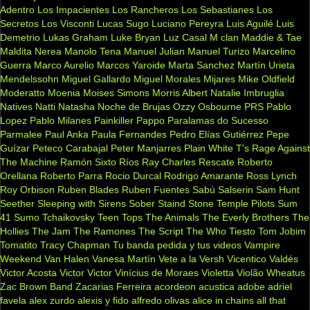
Adentro
Los Impacientes
Los Rancheros
Los Sebastianes
Los
Secretos
Los Visconti
Lucas Sugo
Luciano Pereyra
Luis Aguilé
Luis
Demetrio
Lukas Graham
Luke Bryan
Luz Casal
M clan
Maddie & Tae
Maldita Nerea
Manolo Tena
Manuel Julian
Manuel Turizo
Marcelino
Guerra
Marco Aurelio
Marcos Yaroide
Marta Sanchez
Martín Urieta
Mendelssohn
Miguel Gallardo
Miguel Morales
Mijares
Mike Oldfield
Moderatto
Moenia
Moises Simons
Morris Albert
Natalie Imbruglia
Natives
Natti Natasha
Noche de Brujas
Ozzy Osbourne
PRS
Pablo
Lopez
Pablo Milanes
Painkiller
Pappo
Paralamas do Sucesso
Parmalee
Paul Anka
Paula Fernandes
Pedro Elías Gutiérrez
Pepe
Guízar
Peteco Carabajal
Peter Manjarres
Plain White T's
Rage Against
The Machine
Ramón Sixto Ríos
Ray Charles
Rescate
Roberto
Orellana
Roberto Parra
Rocio Durcal
Rodrigo Amarante
Ross Lynch
Roy Orbison
Ruben Blades
Ruben Fuentes
Sabú
Salserin
Sam Hunt
Seether
Sleeping with Sirens
Sober
Staind
Stone Temple Pilots
Sum
41
Sumo
Tchaikovsky
Teen Tops
The Animals
The Everly Brothers
The
Hollies
The Jam
The Ramones
The Script
The Who
Tiesto
Tom Jobim
Tomatito
Tracy Chapman
Tu banda pedida y tus videos
Vampire
Weekend
Van Halen
Vanesa Martín
Vete a la Versh
Vicentico Valdés
Victor Acosta
Victor Victor
Vinícius de Moraes
Violetta
Violão
Wheatus
Zac Brown Band
Zacarias Ferreira
acordeon
acustica
adobe
adriel
favela
alex zurdo
alexis y fido
alfredo olivas
alice in chains
all that