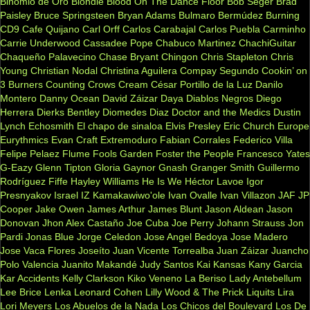
Binomio de Oro
Blondie
Blood On The Dance Floor
Bob Seger
Brad
Paisley
Bruce Springsteen
Bryan Adams
Bulmaro Bermúdez
Burning
CD9
Cafe Quijano
Carl Orff
Carlos Carabajal
Carlos Puebla
Carminho
Carrie Underwood
Cassadee Pope
Chabuco Martinez
ChachiGuitar
Chaqueño Palavecino
Chase Bryant
Chingon
Chris Stapleton
Chris
Young
Christian Nodal
Christina Aguilera
Compay Segundo
Cookin’ on
3 Burners
Counting Crows
Cream
César Portillo de la Luz
Danilo
Montero
Danny Ocean
David Záizar
Daya
Diablos Negros
Diego
Herrera
Dierks Bentley
Diomedes Diaz
Doctor and the Medics
Dustin
Lynch
Echosmith
El chapo de sinaloa
Elvis Presley
Eric Church
Europe
Eurythmics
Evan Craft
Extremoduro
Fabian Corrales
Federico Villa
Felipe Pelaez
Flume
Fools Garden
Foster the People
Francesco Yates
G-Eazy
Glenn Tipton
Gloria Gaynor
Gnash
Granger Smith
Guillermo
Rodríguez Fiffe
Hayley Williams
He Is We
Héctor Lavoe
Igor
Presnyakov
Israel IZ Kamakawiwo'ole
Ivan Ovalle
Ivan Villazon
JAF
JP
Cooper
Jake Owen
James Arthur
James Blunt
Jason Aldean
Jason
Donovan
Jhon Alex Castaño
Joe Cuba
Joe Perry
Johann Strauss
Jon
Pardi
Jonas Blue
Jorge Celedon
Jose Angel Bedoya
Jose Madero
Jose Vaca Flores
Joseíto
Juan Vicente Torrealba
Juan Záizar
Juancho
Polo Valencia
Juanito Makandé
Judy Santos
Kai
Kansas
Kany Garcia
Kar Accidents
Kelly Clarkson
Kiko Veneno
La Beriso
Lady Antebellum
Lee Brice
Lenka
Leonard Cohen
Lilly Wood & The Prick
Liquits
Lira
Lori Meyers
Los Abuelos de la Nada
Los Chicos del Boulevard
Los De