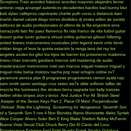
Scorpions
Train
acordes básicos
acordes mayores
alejandro lerner
antonio vega
arcangel
autenticos decadentes
bacilos
bad bunny
blur
bob dylan
callejeros
capotraste
charlie puth
curso a distancia
dani
martin
daniel calveti
diego torres
divididos
dj snake
editor de sonido
editores de audio profesionales
el ultimo de la fila
enjambre
eros
ramazzotti
fato
fito paez
flamenco
flo rida
franco de vita
futbol
guitar
lesson
guitar tuner
guitarra virtual online
guitarras gibson
hillsong
united
ibanez
instrumentos musicales
john legend
kevin ortiz
kevin
roldan
kings of leon
la quinta estación
la renga
lana del rey
los
angeles azules
los gfez
los hijos de barron
los prisioneros
madonna
manu chao
marcela gandara
marcos witt
mastering de audio
masterizacion
metronomo
miel san marcos
miguel mateos
miguel y
miguel
mike bahia
molotov
nacha pop
noel schajris
online
ov7
paramore
pereza
plan B
programas
progresiones
ramon ayala
rojo
sam smith
samo
santiago cruz
seteo
sie7e
slide
softonic
talller de
mezcla
the lumineers
the strokes
tierra sagrada
tori kelly
tranzas
twitter
white stripes
zion y lenox
.And Justice For All
.British Steel
.Keeper of the Seven Keys Part 2
.Piece Of Mind
.Purpendicular
.Reload
.Ride the Lightning
.Screaming for Vengeance
.Seventh Son
of a Seventh Son
3 rios
4 Non Blondes
Alanis Morissette
Aleks Syntek
Alice Cooper
Alvaro Soler
Ben E King
Blake Shelton
Bobby McFerrin
Buena Vista Social Club
Chuck Berry
Dio
El Canto del Loco
Evanescence
Extreme
Feid
Fidel Rueda
Frank Sinatra
Gianluca