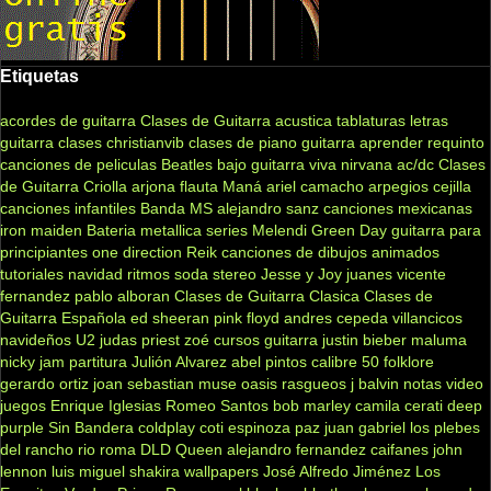
Etiquetas
acordes de guitarra
Clases de Guitarra acustica
tablaturas
letras
guitarra clases
christianvib
clases de piano
guitarra
aprender
requinto
canciones de peliculas
Beatles
bajo
guitarra viva
nirvana
ac/dc
Clases
de Guitarra Criolla
arjona
flauta
Maná
ariel camacho
arpegios
cejilla
canciones infantiles
Banda MS
alejandro sanz
canciones mexicanas
iron maiden
Bateria
metallica
series
Melendi
Green Day
guitarra para
principiantes
one direction
Reik
canciones de dibujos animados
tutoriales
navidad
ritmos
soda stereo
Jesse y Joy
juanes
vicente
fernandez
pablo alboran
Clases de Guitarra Clasica
Clases de
Guitarra Española
ed sheeran
pink floyd
andres cepeda
villancicos
navideños
U2
judas priest
zoé
cursos guitarra
justin bieber
maluma
nicky jam
partitura
Julión Alvarez
abel pintos
calibre 50
folklore
gerardo ortiz
joan sebastian
muse
oasis
rasgueos
j balvin
notas
video
juegos
Enrique Iglesias
Romeo Santos
bob marley
camila
cerati
deep
purple
Sin Bandera
coldplay
coti
espinoza paz
juan gabriel
los plebes
del rancho
rio roma
DLD
Queen
alejandro fernandez
caifanes
john
lennon
luis miguel
shakira
wallpapers
José Alfredo Jiménez
Los