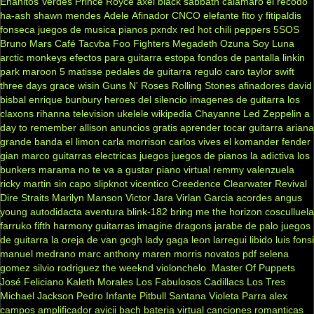
Enanitos Verdes
Prince Royce
axel
black sabbath
calamaro
el recodo
ha-ash
shawn mendes
Adele
Afinador
CNCO
elefante
fito y fitipaldis
fonseca
juegos de musica
pianos
pxndx
red hot chili peppers
5SOS
Bruno Mars
Café Tacvba
Foo Fighters
Megadeth
Ozuna
Soy Luna
arctic monkeys
efectos para guitarra
estopa
fondos de pantalla
linkin
park
maroon 5
matisse
pedales de guitarra
regulo caro
taylor swift
three days grace
wisin
Guns N' Roses
Rolling Stones
afinadores
david
bisbal
enrique bunbury
heroes del silencio
imagenes de guitarra
los
claxons
rihanna
television
ukelele
wikipedia
Chayanne
Led Zeppelin
a
day to remember
allison
anuncios gratis
aprender tocar guitarra
ariana
grande
banda el limon
carla morrison
carlos vives
el komander
fender
gian marco
guitarras electricas
juegos
juegos de pianos
la adictiva
los
bunkers
marama
no te va a gustar
piano virtual
remmy valenzuela
ricky martin
sin capo
slipknot
vicentico
Creedence Clearwater Revival
Dire Straits
Marilyn Manson
Victor Jara
Virlan Garcia
acordes
angus
young
autodidacta
aventura
blink-182
bring me the horizon
cosculluela
farruko
fifth harmony
guitarras
imagine dragons
jarabe de palo
juegos
de guitarra
la oreja de van gogh
lady gaga
leon larregui
libido
luis fonsi
manuel medrano
marc anthony
maren morris
novatos
pdf
selena
gomez
silvio rodriguez
the weeknd
violonchelo
.Master Of Puppets
José Feliciano
Kaleth Morales
Los Fabulosos Cadillacs
Los Tres
Michael Jackson
Pedro Infante
Pitbull
Santana
Violeta Parra
alex
campos
amplificador
avicii
bach
bateria virtual
canciones romanticas