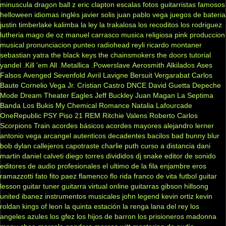
minuscula
dragon ball z
eric clapton
escalas
fotos
guitarristas famosos
helloween
idiomas
inglés
javier solis
juan pablo vega
juegos de bateria
justin timberlake
kalimba
la ley
la trakalosa
los recoditos
los rodriguez
lutheria
mago de oz
manuel carrasco
musica religiosa
pink
produccion
musical
pronunciacion
punteo
radiohead
reyli
ricardo montaner
sebastian yatra
the black keys
the chainsmokers
the doors
tutorial
yandel
.Kill 'em All
.Metallica
.Powerslave
Aerosmith
Alkilados
Ases
Falsos
Avenged Sevenfold
Avril Lavigne
Bersuit Vergarabat
Carlos
Baute
Cornelio Vega Jr.
Cristian Castro
DNCE
David Guetta
Depeche
Mode
Dream Theater
Eagles
Jeff Buckley
Juan Magan
La Septima
Banda
Los Bukis
My Chemical Romance
Natalia Lafourcade
OneRepublic
PSY
Piso 21
REM
Ritchie Valens
Roberto Carlos
Scorpions
Train
acordes básicos
acordes mayores
alejandro lerner
antonio vega
arcangel
autenticos decadentes
bacilos
bad bunny
blur
bob dylan
callejeros
capotraste
charlie puth
curso a distancia
dani
martin
daniel calveti
diego torres
divididos
dj snake
editor de sonido
editores de audio profesionales
el ultimo de la fila
enjambre
eros
ramazzotti
fato
fito paez
flamenco
flo rida
franco de vita
futbol
guitar
lesson
guitar tuner
guitarra virtual online
guitarras gibson
hillsong
united
ibanez
instrumentos musicales
john legend
kevin ortiz
kevin
roldan
kings of leon
la quinta estación
la renga
lana del rey
los
angeles azules
los gfez
los hijos de barron
los prisioneros
madonna