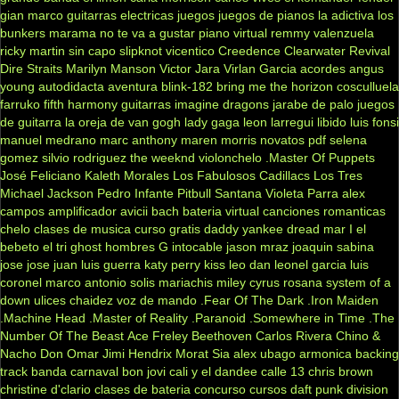
gian marco
guitarras electricas
juegos
juegos de pianos
la adictiva
los
bunkers
marama
no te va a gustar
piano virtual
remmy valenzuela
ricky martin
sin capo
slipknot
vicentico
Creedence Clearwater Revival
Dire Straits
Marilyn Manson
Victor Jara
Virlan Garcia
acordes
angus
young
autodidacta
aventura
blink-182
bring me the horizon
cosculluela
farruko
fifth harmony
guitarras
imagine dragons
jarabe de palo
juegos
de guitarra
la oreja de van gogh
lady gaga
leon larregui
libido
luis fonsi
manuel medrano
marc anthony
maren morris
novatos
pdf
selena
gomez
silvio rodriguez
the weeknd
violonchelo
.Master Of Puppets
José Feliciano
Kaleth Morales
Los Fabulosos Cadillacs
Los Tres
Michael Jackson
Pedro Infante
Pitbull
Santana
Violeta Parra
alex
campos
amplificador
avicii
bach
bateria virtual
canciones romanticas
chelo
clases de musica
curso gratis
daddy yankee
dread mar I
el
bebeto
el tri
ghost
hombres G
intocable
jason mraz
joaquin sabina
jose jose
juan luis guerra
katy perry
kiss
leo dan
leonel garcia
luis
coronel
marco antonio solis
mariachis
miley cyrus
rosana
system of a
down
ulices chaidez
voz de mando
.Fear Of The Dark
.Iron Maiden
.Machine Head
.Master of Reality
.Paranoid
.Somewhere in Time
.The
Number Of The Beast
Ace Freley
Beethoven
Carlos Rivera
Chino &
Nacho
Don Omar
Jimi Hendrix
Morat
Sia
alex ubago
armonica
backing
track
banda carnaval
bon jovi
cali y el dandee
calle 13
chris brown
christine d'clario
clases de bateria
concurso
cursos
daft punk
division