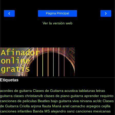
‹
›
Página Principal
Ver la versión web
Etiquetas
acordes de guitarra
Clases de Guitarra acustica
tablaturas
letras
guitarra clases
christianvib
clases de piano
guitarra
aprender
requinto
canciones de peliculas
Beatles
bajo
guitarra viva
nirvana
ac/dc
Clases
de Guitarra Criolla
arjona
flauta
Maná
ariel camacho
arpegios
cejilla
canciones infantiles
Banda MS
alejandro sanz
canciones mexicanas