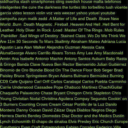
siddhartha
slash
smartphones
sting
swedish house mafia
telefonos
inteligentes
the cure
the darkness
the turtles
tito torbellino
tush
vicente
garcia
video lesson
violin
voz veis
weezer
yahoo
yotuel
youtube
zampoña
zayn malik
zedd
.A Matter of Life and Death
.Brave New
World
.Burn
.Death Magnetic
.Fireball
.Heaven And Hell
.Hell Bent for
Leather
.Holy Diver
.In Rock
.Load
.Master Of The Rings
.Mob Rules
.Painkiller
.Sad Wings of Destiny
.Stained Class
.Wo Do We Think We
Are
11m
30 Seconds To Mars
3ballmty
Abraham Mateo
Adriana Lucia
Agustin Lara
Alan Walker
Alejandra Guzman
Alessia Cara
AlunaGeorge
Alvaro Carrillo
Alvaro Torres
Amy Lee
Amy Macdonald
Amén
Ana Isabelle
Antonio Machin
Antony Santos
Auburn
Baby Rasta
& Gringo
Banda Clave Nueva
Ben Rector
Bienvenido Julian Guitiérrez
Binomio de Oro
Blondie
Blood On The Dance Floor
Bob Seger
Brad
Paisley
Bruce Springsteen
Bryan Adams
Bulmaro Bermúdez
Burning
CD9
Cafe Quijano
Carl Orff
Carlos Carabajal
Carlos Puebla
Carminho
Carrie Underwood
Cassadee Pope
Chabuco Martinez
ChachiGuitar
Chaqueño Palavecino
Chase Bryant
Chingon
Chris Stapleton
Chris
Young
Christian Nodal
Christina Aguilera
Compay Segundo
Cookin’ on
3 Burners
Counting Crows
Cream
César Portillo de la Luz
Danilo
Montero
Danny Ocean
David Záizar
Daya
Diablos Negros
Diego
Herrera
Dierks Bentley
Diomedes Diaz
Doctor and the Medics
Dustin
Lynch
Echosmith
El chapo de sinaloa
Elvis Presley
Eric Church
Europe
Eurythmics
Evan Craft
Extremoduro
Fabian Corrales
Federico Villa