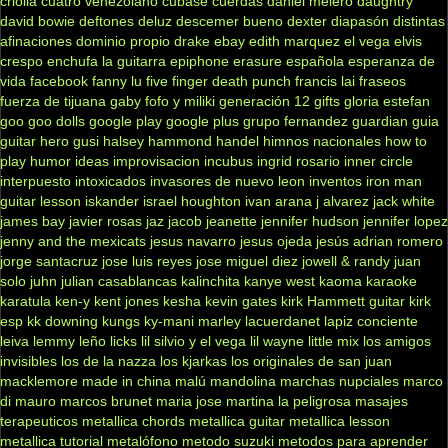
criolla
cuatro venezolano
cubase
cuerdas
daniel melero
daughtry
david bowie
deftones
deluz
descemer bueno
dexter
diapasón
distintas
afinaciones
dominio propio
drake
ebay
edith marquez
el vega
elvis
crespo
enchufa la guitarra
epiphone
erasure
española
esperanza de
vida
facebook
fanny lu
five finger death punch
francis lai
fraseos
fuerza de tijuana
gaby fofo y miliki
generación 12
gifts
gloria estefan
goo goo dolls
google play
google plus
grupo fernandez
guardian
guia
guitar hero
gusi
halsey
hammond
handel
himnos nacionales
how to
play
humor
ideas
improvisacion
incubus
ingrid rosario
inner circle
interpuesto
intoxicados
invasores de nuevo leon
inventos
iron man
guitar lesson
iskander
israel houghton
ivan arana
j alvarez
jack white
james bay
javier rosas
jaz jacob
jeanette
jennifer hudson
jennifer lopez
jenny and the mexicats
jesus navarro
jesus ojeda
jesús adrian romero
jorge santacruz
jose luis reyes
jose miguel diez
jowell & randy
juan
solo
juhn
julian casablancas
kalinchita
kanye west
kaoma
karaoke
karatula
ken-y
kent jones
kesha
kevin gates
kirk Hammett guitar
kirk
esp
kk downing
kungs
ky-mani marley
lacuerdanet
lapiz conciente
leiva
lemmy
leño
licks
lil silvio y el vega
lil wayne
little mix
los amigos
invisibles
los de la nazza
los kjarkas
los originales de san juan
macklemore
made in china
malú
mandolina
marchas nupciales
marco
di mauro
marcos brunet
maria jose
martina la peligrosa
masajes
terapeuticos
metallica chords
metallica guitar
metallica lesson
metallica tutorial
metalófono
metodo suzuki
metodos para aprender