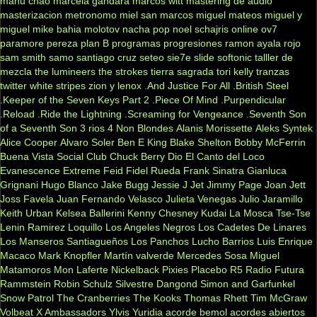
manu chao
marcela gandara
marcos witt
mastering de audio
masterizacion
metronomo
miel san marcos
miguel mateos
miguel y
miguel
mike bahia
molotov
nacha pop
noel schajris
online
ov7
paramore
pereza
plan B
programas
progresiones
ramon ayala
rojo
sam smith
samo
santiago cruz
seteo
sie7e
slide
softonic
talller de
mezcla
the lumineers
the strokes
tierra sagrada
tori kelly
tranzas
twitter
white stripes
zion y lenox
.And Justice For All
.British Steel
.Keeper of the Seven Keys Part 2
.Piece Of Mind
.Purpendicular
.Reload
.Ride the Lightning
.Screaming for Vengeance
.Seventh Son
of a Seventh Son
3 rios
4 Non Blondes
Alanis Morissette
Aleks Syntek
Alice Cooper
Alvaro Soler
Ben E King
Blake Shelton
Bobby McFerrin
Buena Vista Social Club
Chuck Berry
Dio
El Canto del Loco
Evanescence
Extreme
Feid
Fidel Rueda
Frank Sinatra
Gianluca
Grignani
Hugo Blanco
Jake Bugg
Jessie J
Jet
Jimmy Page
Joan Jett
Joss Favela
Juan Fernando Velasco
Julieta Venegas
Julio Jaramillo
Keith Urban
Kelsea Ballerini
Kenny Chesney
Kudai
La Mosca Tse-Tse
Lenin Ramirez
Loquillo
Los Angeles Negros
Los Cadetes De Linares
Los Manseros Santiagueños
Los Panchos
Lucho Barrios
Luis Enrique
Macaco
Mark Knopfler
Martín valverde
Mercedes Sosa
Miguel
Matamoros
Mon Laferte
Nickelback
Pixies
Placebo
R5
Radio Futura
Rammstein
Robin Schulz
Silvestre Dangond
Simon and Garfunkel
Snow Patrol
The Cranberries
The Kooks
Thomas Rhett
Tim McGraw
Volbeat
X Ambassadors
Ylvis
Yuridia
acorde bemol
acordes abiertos