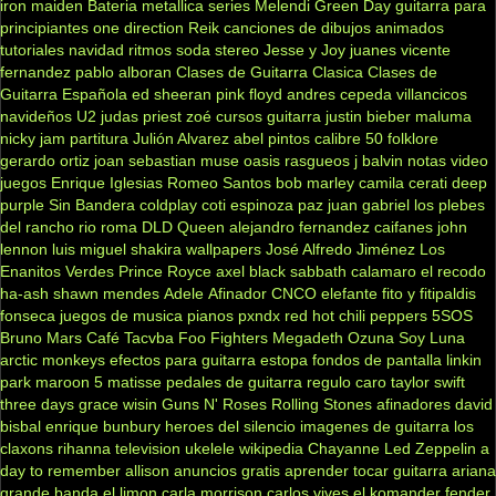
iron maiden
Bateria
metallica
series
Melendi
Green Day
guitarra para
principiantes
one direction
Reik
canciones de dibujos animados
tutoriales
navidad
ritmos
soda stereo
Jesse y Joy
juanes
vicente
fernandez
pablo alboran
Clases de Guitarra Clasica
Clases de
Guitarra Española
ed sheeran
pink floyd
andres cepeda
villancicos
navideños
U2
judas priest
zoé
cursos guitarra
justin bieber
maluma
nicky jam
partitura
Julión Alvarez
abel pintos
calibre 50
folklore
gerardo ortiz
joan sebastian
muse
oasis
rasgueos
j balvin
notas
video
juegos
Enrique Iglesias
Romeo Santos
bob marley
camila
cerati
deep
purple
Sin Bandera
coldplay
coti
espinoza paz
juan gabriel
los plebes
del rancho
rio roma
DLD
Queen
alejandro fernandez
caifanes
john
lennon
luis miguel
shakira
wallpapers
José Alfredo Jiménez
Los
Enanitos Verdes
Prince Royce
axel
black sabbath
calamaro
el recodo
ha-ash
shawn mendes
Adele
Afinador
CNCO
elefante
fito y fitipaldis
fonseca
juegos de musica
pianos
pxndx
red hot chili peppers
5SOS
Bruno Mars
Café Tacvba
Foo Fighters
Megadeth
Ozuna
Soy Luna
arctic monkeys
efectos para guitarra
estopa
fondos de pantalla
linkin
park
maroon 5
matisse
pedales de guitarra
regulo caro
taylor swift
three days grace
wisin
Guns N' Roses
Rolling Stones
afinadores
david
bisbal
enrique bunbury
heroes del silencio
imagenes de guitarra
los
claxons
rihanna
television
ukelele
wikipedia
Chayanne
Led Zeppelin
a
day to remember
allison
anuncios gratis
aprender tocar guitarra
ariana
grande
banda el limon
carla morrison
carlos vives
el komander
fender