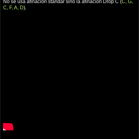
No se usa afinación standar sino la afinación Drop C (
C, G,
C, F, A, D
).