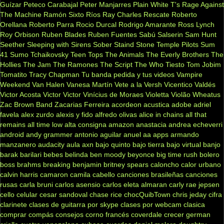
Guízar
Peteco Carabajal
Peter Manjarres
Plain White T's
Rage Against
The Machine
Ramón Sixto Ríos
Ray Charles
Rescate
Roberto
Orellana
Roberto Parra
Rocio Durcal
Rodrigo Amarante
Ross Lynch
Roy Orbison
Ruben Blades
Ruben Fuentes
Sabú
Salserin
Sam Hunt
Seether
Sleeping with Sirens
Sober
Staind
Stone Temple Pilots
Sum
41
Sumo
Tchaikovsky
Teen Tops
The Animals
The Everly Brothers
The
Hollies
The Jam
The Ramones
The Script
The Who
Tiesto
Tom Jobim
Tomatito
Tracy Chapman
Tu banda pedida y tus videos
Vampire
Weekend
Van Halen
Vanesa Martín
Vete a la Versh
Vicentico Valdés
Victor Acosta
Victor Victor
Vinícius de Moraes
Violetta
Violão
Wheatus
Zac Brown Band
Zacarias Ferreira
acordeon
acustica
adobe
adriel
favela
alex zurdo
alexis y fido
alfredo olivas
alice in chains
all that
remains
all time low
alta consigna
amazon
anastacia
andrea echeverri
android
andy grammer
antonio aguilar
anuel aa
apps
armando
manzanero
audacity
aula
axn
bajo quinto
bajo tierra
bajo virtual
banjo
barak
barilari
bebes
belinda
ben moody
beyonce
big time rush
bolero
boss
brahms
breaking benjamin
britney spears
caloncho
calor urbano
calvin harris
camaron
camila cabello
canciones brasileñas
canciones
rusas
carla bruni
carlos asensio
carlos eleta almaran
carly rae jepsen
cello
celular
cesar sandoval
chase rice
chocQuibTown
chris jeday
cifra
clarinete
clases de guitarra por skype
clases por webcam
clasica
comprar
compás
consejos
corno francés
coverdale
crecer german