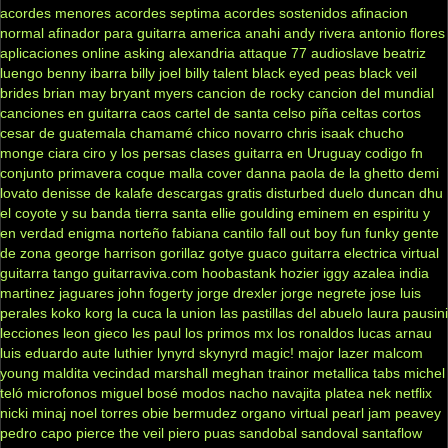
acordes menores
acordes septima
acordes sostenidos
afinacion
normal
afinador para guitarra
america
anahi
andy rivera
antonio flores
aplicaciones online
asking alexandria
attaque 77
audioslave
beatriz
luengo
benny ibarra
billy joel
billy talent
black eyed peas
black veil
brides
brian may
bryant myers
cancion de rocky
cancion del mundial
canciones en guitarra
caos
cartel de santa
celso piña
celtas cortos
cesar de guatemala
chamamé
chico novarro
chris isaak
chucho
monge
ciara
ciro y los persas
clases guitarra en Uruguay
codigo fn
conjunto primavera
coque malla
cover
danna paola
de la ghetto
demi
lovato
denisse de kalafe
descargas gratis
disturbed
duelo
duncan dhu
el coyote y su banda tierra santa
ellie goulding
eminem
en espiritu y
en verdad
enigma norteño
fabiana cantilo
fall out boy
fun
funky
gente
de zona
george harrison
gorillaz
gotye
guaco
guitarra electrica virtual
guitarra tango
guitarraviva.com
hoobastank
hozier
iggy azalea
india
martinez
jaguares
john fogerty
jorge drexler
jorge negrete
jose luis
perales
koko
korg
la cuca
la union
las pastillas del abuelo
laura pausini
lecciones
leon gieco
les paul
los primos mx
los ronaldos
lucas arnau
luis eduardo aute
luthier
lynyrd skynyrd
magic!
major lazer
malcom
young
maldita vecindad
marshall
meghan trainor
metallica tabs
michel
teló
microfonos
miguel bosé
modos
nacho
navajita platea
nek
netflix
nicki minaj
noel torres
obie bermudez
organo virtual
pearl jam
peavey
pedro capo
pierce the veil
piero
puas
sandobal
sandoval
santaflow