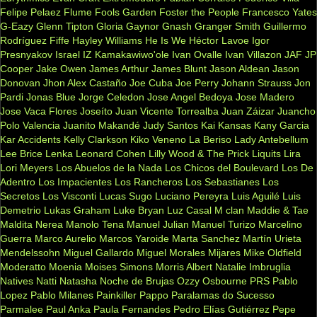
Felipe Pelaez
Flume
Fools Garden
Foster the People
Francesco Yates
G-Eazy
Glenn Tipton
Gloria Gaynor
Gnash
Granger Smith
Guillermo
Rodríguez Fiffe
Hayley Williams
He Is We
Héctor Lavoe
Igor
Presnyakov
Israel IZ Kamakawiwo'ole
Ivan Ovalle
Ivan Villazon
JAF
JP
Cooper
Jake Owen
James Arthur
James Blunt
Jason Aldean
Jason
Donovan
Jhon Alex Castaño
Joe Cuba
Joe Perry
Johann Strauss
Jon
Pardi
Jonas Blue
Jorge Celedon
Jose Angel Bedoya
Jose Madero
Jose Vaca Flores
Joseíto
Juan Vicente Torrealba
Juan Záizar
Juancho
Polo Valencia
Juanito Makandé
Judy Santos
Kai
Kansas
Kany Garcia
Kar Accidents
Kelly Clarkson
Kiko Veneno
La Beriso
Lady Antebellum
Lee Brice
Lenka
Leonard Cohen
Lilly Wood & The Prick
Liquits
Lira
Lori Meyers
Los Abuelos de la Nada
Los Chicos del Boulevard
Los De
Adentro
Los Impacientes
Los Rancheros
Los Sebastianes
Los
Secretos
Los Visconti
Lucas Sugo
Luciano Pereyra
Luis Aguilé
Luis
Demetrio
Lukas Graham
Luke Bryan
Luz Casal
M clan
Maddie & Tae
Maldita Nerea
Manolo Tena
Manuel Julian
Manuel Turizo
Marcelino
Guerra
Marco Aurelio
Marcos Yaroide
Marta Sanchez
Martín Urieta
Mendelssohn
Miguel Gallardo
Miguel Morales
Mijares
Mike Oldfield
Moderatto
Moenia
Moises Simons
Morris Albert
Natalie Imbruglia
Natives
Natti Natasha
Noche de Brujas
Ozzy Osbourne
PRS
Pablo
Lopez
Pablo Milanes
Painkiller
Pappo
Paralamas do Sucesso
Parmalee
Paul Anka
Paula Fernandes
Pedro Elías Gutiérrez
Pepe