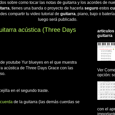
dos sobre como tocar las notas de guitarra y los acordes de nue
tarra
, tienes una banda o proyecto de hacerla
seguro
estos
cu
des compartir tu video tutorial de
guitarra
, piano, bajo o baterí
luego será publicado.
itarra acústica (Three Days
articulos
guitarra
ia de youtube Yur blueyes en el que muestra
ra acústica de Three Days Grace con las
Ver Comen
so.
opción: so
ejilla en el segundo traste.
 cuerda
de la guitarra (las demás cuerdas se
con el ap
importante