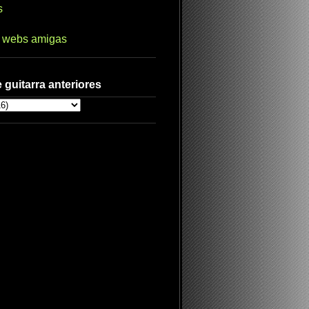
s
s webs amigas
 guitarra anteriores