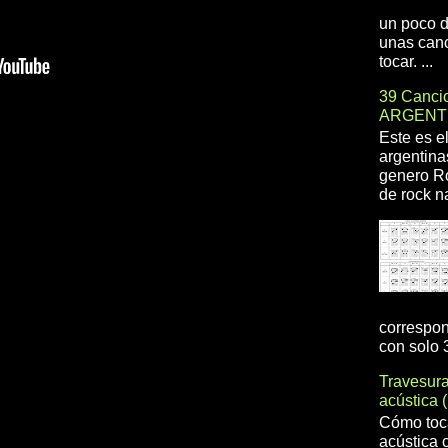
un poco d
unas canc
tocar. ...
39 Cancio
ARGENT
Este es e
argentina
genero R
de rock na
correspon
con solo 3
Travesur
acústica 
Cómo toca
acústica 