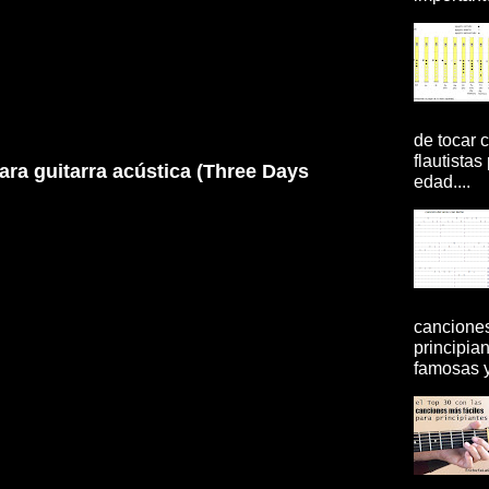
de tocar c
flautistas
ra guitarra acústica (Three Days
edad....
canciones
principia
famosas y 