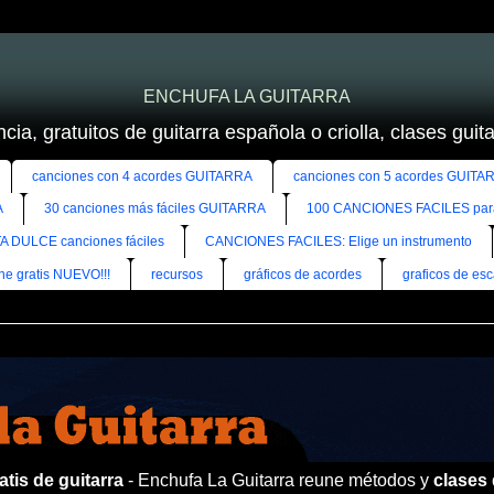
ENCHUFA LA GUITARRA
cia, gratuitos de guitarra española o criolla, clases guitar
canciones con 4 acordes GUITARRA
canciones con 5 acordes GUITA
A
30 canciones más fáciles GUITARRA
100 CANCIONES FACILES pa
A DULCE canciones fáciles
CANCIONES FACILES: Elige un instrumento
ine gratis NUEVO!!!
recursos
gráficos de acordes
graficos de esc
tis de guitarra
- Enchufa La Guitarra reune métodos y
clases 