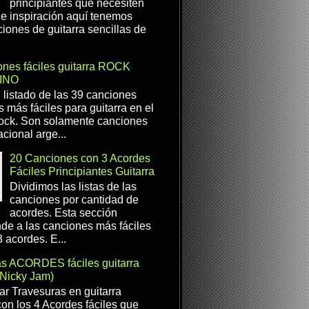
principiantes que necesiten
e inspiración aquí tenemos
iones de guitarra sencillas de
nes fáciles guitarra ROCK
INO
l listado de las 39 canciones
s más fáciles para guitarra en el
ock. Son solamente canciones
cional arge...
20 Canciones con 3 Acordes
Fáciles Principiantes Guitarra
Dividimos las listas de las
canciones por cantidad de
acordes. Esta sección
de a las canciones más fáciles
 acordes. E...
as ACORDES fáciles guitarra
(Nicky Jam)
r Travesuras en guitarra
con los 4 Acordes fáciles que