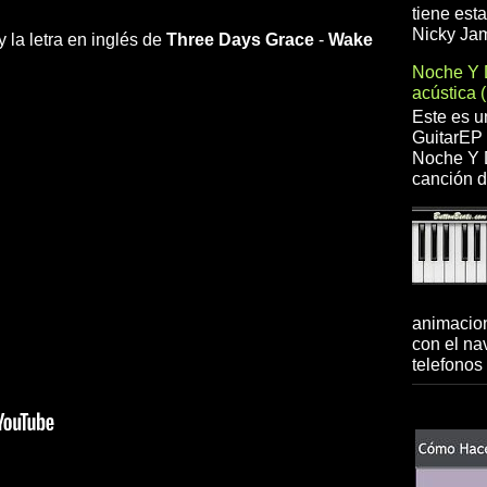
tiene est
Nicky Jam
 la letra en inglés de
Three Days Grace
-
Wake
Noche Y 
acústica 
Este es u
GuitarEP 
Noche Y D
canción d
animacion
con el na
telefonos 