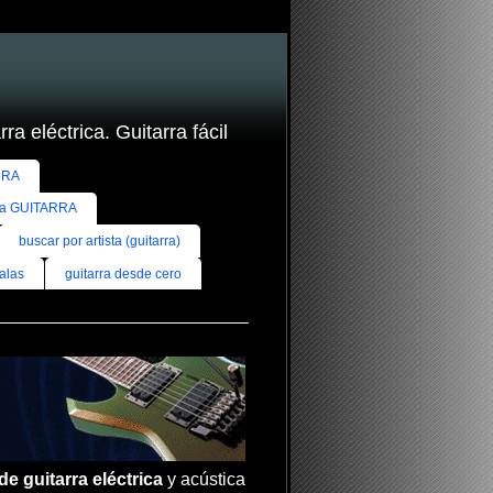
ra eléctrica. Guitarra fácil
RRA
ra GUITARRA
buscar por artista (guitarra)
alas
guitarra desde cero
de guitarra eléctrica
y acústica