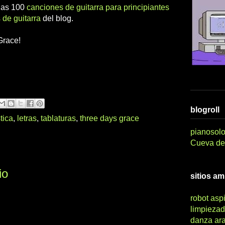
 las 100
canciones de guitarra para principiantes
 de guitarra
del blog.
Grace!
blogroll
tica
,
letras
,
tablaturas
,
three days grace
pianosolo
Cueva del
io
sitios a
robot asp
limpiezad
danza ar