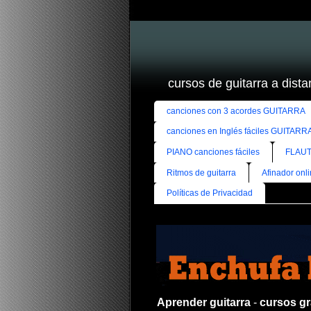
cursos de guitarra a distan
canciones con 3 acordes GUITARRA
canciones en Inglés fáciles GUITARR
PIANO canciones fáciles
FLAUT
Ritmos de guitarra
Afinador onl
Políticas de Privacidad
Aprender guitarra
-
cursos gra