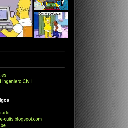
.es
 Ingeniero Civil
migos
irador
e-cutis.blogspot.com
abe