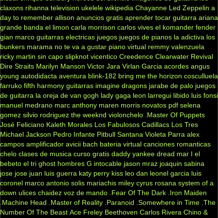
claxons
rihanna
television
ukelele
wikipedia
Chayanne
Led Zeppelin
a
day to remember
allison
anuncios gratis
aprender tocar guitarra
ariana
grande
banda el limon
carla morrison
carlos vives
el komander
fender
gian marco
guitarras electricas
juegos
juegos de pianos
la adictiva
los
bunkers
marama
no te va a gustar
piano virtual
remmy valenzuela
ricky martin
sin capo
slipknot
vicentico
Creedence Clearwater Revival
Dire Straits
Marilyn Manson
Victor Jara
Virlan Garcia
acordes
angus
young
autodidacta
aventura
blink-182
bring me the horizon
cosculluela
farruko
fifth harmony
guitarras
imagine dragons
jarabe de palo
juegos
de guitarra
la oreja de van gogh
lady gaga
leon larregui
libido
luis fonsi
manuel medrano
marc anthony
maren morris
novatos
pdf
selena
gomez
silvio rodriguez
the weeknd
violonchelo
.Master Of Puppets
José Feliciano
Kaleth Morales
Los Fabulosos Cadillacs
Los Tres
Michael Jackson
Pedro Infante
Pitbull
Santana
Violeta Parra
alex
campos
amplificador
avicii
bach
bateria virtual
canciones romanticas
chelo
clases de musica
curso gratis
daddy yankee
dread mar I
el
bebeto
el tri
ghost
hombres G
intocable
jason mraz
joaquin sabina
jose jose
juan luis guerra
katy perry
kiss
leo dan
leonel garcia
luis
coronel
marco antonio solis
mariachis
miley cyrus
rosana
system of a
down
ulices chaidez
voz de mando
.Fear Of The Dark
.Iron Maiden
.Machine Head
.Master of Reality
.Paranoid
.Somewhere in Time
.The
Number Of The Beast
Ace Freley
Beethoven
Carlos Rivera
Chino &