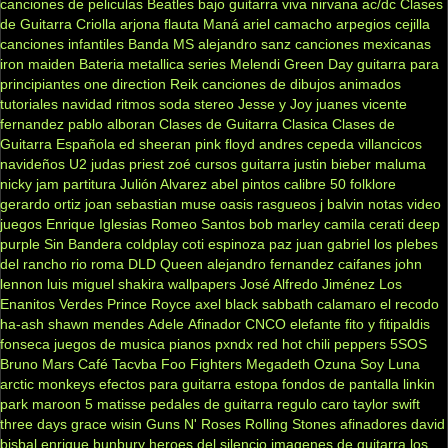
canciones de peliculas
Beatles
bajo
guitarra viva
nirvana
ac/dc
Clases
de Guitarra Criolla
arjona
flauta
Maná
ariel camacho
arpegios
cejilla
canciones infantiles
Banda MS
alejandro sanz
canciones mexicanas
iron maiden
Bateria
metallica
series
Melendi
Green Day
guitarra para
principiantes
one direction
Reik
canciones de dibujos animados
tutoriales
navidad
ritmos
soda stereo
Jesse y Joy
juanes
vicente
fernandez
pablo alboran
Clases de Guitarra Clasica
Clases de
Guitarra Española
ed sheeran
pink floyd
andres cepeda
villancicos
navideños
U2
judas priest
zoé
cursos guitarra
justin bieber
maluma
nicky jam
partitura
Julión Alvarez
abel pintos
calibre 50
folklore
gerardo ortiz
joan sebastian
muse
oasis
rasgueos
j balvin
notas
video
juegos
Enrique Iglesias
Romeo Santos
bob marley
camila
cerati
deep
purple
Sin Bandera
coldplay
coti
espinoza paz
juan gabriel
los plebes
del rancho
rio roma
DLD
Queen
alejandro fernandez
caifanes
john
lennon
luis miguel
shakira
wallpapers
José Alfredo Jiménez
Los
Enanitos Verdes
Prince Royce
axel
black sabbath
calamaro
el recodo
ha-ash
shawn mendes
Adele
Afinador
CNCO
elefante
fito y fitipaldis
fonseca
juegos de musica
pianos
pxndx
red hot chili peppers
5SOS
Bruno Mars
Café Tacvba
Foo Fighters
Megadeth
Ozuna
Soy Luna
arctic monkeys
efectos para guitarra
estopa
fondos de pantalla
linkin
park
maroon 5
matisse
pedales de guitarra
regulo caro
taylor swift
three days grace
wisin
Guns N' Roses
Rolling Stones
afinadores
david
bisbal
enrique bunbury
heroes del silencio
imagenes de guitarra
los