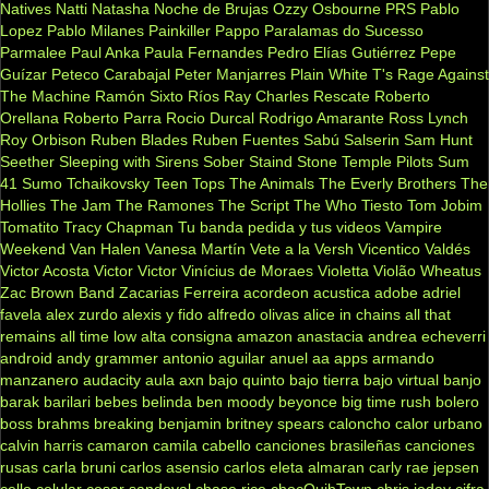
Natives
Natti Natasha
Noche de Brujas
Ozzy Osbourne
PRS
Pablo
Lopez
Pablo Milanes
Painkiller
Pappo
Paralamas do Sucesso
Parmalee
Paul Anka
Paula Fernandes
Pedro Elías Gutiérrez
Pepe
Guízar
Peteco Carabajal
Peter Manjarres
Plain White T's
Rage Against
The Machine
Ramón Sixto Ríos
Ray Charles
Rescate
Roberto
Orellana
Roberto Parra
Rocio Durcal
Rodrigo Amarante
Ross Lynch
Roy Orbison
Ruben Blades
Ruben Fuentes
Sabú
Salserin
Sam Hunt
Seether
Sleeping with Sirens
Sober
Staind
Stone Temple Pilots
Sum
41
Sumo
Tchaikovsky
Teen Tops
The Animals
The Everly Brothers
The
Hollies
The Jam
The Ramones
The Script
The Who
Tiesto
Tom Jobim
Tomatito
Tracy Chapman
Tu banda pedida y tus videos
Vampire
Weekend
Van Halen
Vanesa Martín
Vete a la Versh
Vicentico Valdés
Victor Acosta
Victor Victor
Vinícius de Moraes
Violetta
Violão
Wheatus
Zac Brown Band
Zacarias Ferreira
acordeon
acustica
adobe
adriel
favela
alex zurdo
alexis y fido
alfredo olivas
alice in chains
all that
remains
all time low
alta consigna
amazon
anastacia
andrea echeverri
android
andy grammer
antonio aguilar
anuel aa
apps
armando
manzanero
audacity
aula
axn
bajo quinto
bajo tierra
bajo virtual
banjo
barak
barilari
bebes
belinda
ben moody
beyonce
big time rush
bolero
boss
brahms
breaking benjamin
britney spears
caloncho
calor urbano
calvin harris
camaron
camila cabello
canciones brasileñas
canciones
rusas
carla bruni
carlos asensio
carlos eleta almaran
carly rae jepsen
cello
celular
cesar sandoval
chase rice
chocQuibTown
chris jeday
cifra