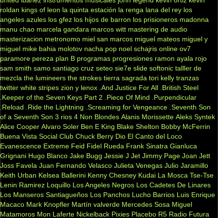
roldan
kings of leon
la quinta estación
la renga
lana del rey
los
angeles azules
los gfez
los hijos de barron
los prisioneros
madonna
manu chao
marcela gandara
marcos witt
mastering de audio
masterizacion
metronomo
miel san marcos
miguel mateos
miguel y
miguel
mike bahia
molotov
nacha pop
noel schajris
online
ov7
paramore
pereza
plan B
programas
progresiones
ramon ayala
rojo
sam smith
samo
santiago cruz
seteo
sie7e
slide
softonic
talller de
mezcla
the lumineers
the strokes
tierra sagrada
tori kelly
tranzas
twitter
white stripes
zion y lenox
.And Justice For All
.British Steel
.Keeper of the Seven Keys Part 2
.Piece Of Mind
.Purpendicular
.Reload
.Ride the Lightning
.Screaming for Vengeance
.Seventh Son
of a Seventh Son
3 rios
4 Non Blondes
Alanis Morissette
Aleks Syntek
Alice Cooper
Alvaro Soler
Ben E King
Blake Shelton
Bobby McFerrin
Buena Vista Social Club
Chuck Berry
Dio
El Canto del Loco
Evanescence
Extreme
Feid
Fidel Rueda
Frank Sinatra
Gianluca
Grignani
Hugo Blanco
Jake Bugg
Jessie J
Jet
Jimmy Page
Joan Jett
Joss Favela
Juan Fernando Velasco
Julieta Venegas
Julio Jaramillo
Keith Urban
Kelsea Ballerini
Kenny Chesney
Kudai
La Mosca Tse-Tse
Lenin Ramirez
Loquillo
Los Angeles Negros
Los Cadetes De Linares
Los Manseros Santiagueños
Los Panchos
Lucho Barrios
Luis Enrique
Macaco
Mark Knopfler
Martín valverde
Mercedes Sosa
Miguel
Matamoros
Mon Laferte
Nickelback
Pixies
Placebo
R5
Radio Futura