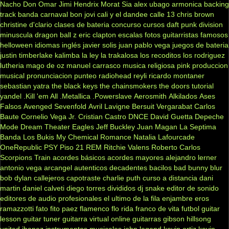
Nacho
Don Omar
Jimi Hendrix
Morat
Sia
alex ubago
armonica
backing
track
banda carnaval
bon jovi
cali y el dandee
calle 13
chris brown
christine d'clario
clases de bateria
concurso
cursos
daft punk
division
minuscula
dragon ball z
eric clapton
escalas
fotos
guitarristas famosos
helloween
idiomas
inglés
javier solis
juan pablo vega
juegos de bateria
justin timberlake
kalimba
la ley
la trakalosa
los recoditos
los rodriguez
lutheria
mago de oz
manuel carrasco
musica religiosa
pink
produccion
musical
pronunciacion
punteo
radiohead
reyli
ricardo montaner
sebastian yatra
the black keys
the chainsmokers
the doors
tutorial
yandel
.Kill 'em All
.Metallica
.Powerslave
Aerosmith
Alkilados
Ases
Falsos
Avenged Sevenfold
Avril Lavigne
Bersuit Vergarabat
Carlos
Baute
Cornelio Vega Jr.
Cristian Castro
DNCE
David Guetta
Depeche
Mode
Dream Theater
Eagles
Jeff Buckley
Juan Magan
La Septima
Banda
Los Bukis
My Chemical Romance
Natalia Lafourcade
OneRepublic
PSY
Piso 21
REM
Ritchie Valens
Roberto Carlos
Scorpions
Train
acordes básicos
acordes mayores
alejandro lerner
antonio vega
arcangel
autenticos decadentes
bacilos
bad bunny
blur
bob dylan
callejeros
capotraste
charlie puth
curso a distancia
dani
martin
daniel calveti
diego torres
divididos
dj snake
editor de sonido
editores de audio profesionales
el ultimo de la fila
enjambre
eros
ramazzotti
fato
fito paez
flamenco
flo rida
franco de vita
futbol
guitar
lesson
guitar tuner
guitarra virtual online
guitarras gibson
hillsong
united
ibanez
instrumentos musicales
john legend
kevin ortiz
kevin