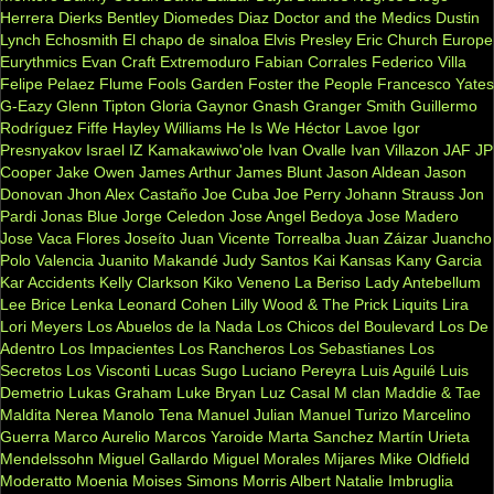
Herrera
Dierks Bentley
Diomedes Diaz
Doctor and the Medics
Dustin
Lynch
Echosmith
El chapo de sinaloa
Elvis Presley
Eric Church
Europe
Eurythmics
Evan Craft
Extremoduro
Fabian Corrales
Federico Villa
Felipe Pelaez
Flume
Fools Garden
Foster the People
Francesco Yates
G-Eazy
Glenn Tipton
Gloria Gaynor
Gnash
Granger Smith
Guillermo
Rodríguez Fiffe
Hayley Williams
He Is We
Héctor Lavoe
Igor
Presnyakov
Israel IZ Kamakawiwo'ole
Ivan Ovalle
Ivan Villazon
JAF
JP
Cooper
Jake Owen
James Arthur
James Blunt
Jason Aldean
Jason
Donovan
Jhon Alex Castaño
Joe Cuba
Joe Perry
Johann Strauss
Jon
Pardi
Jonas Blue
Jorge Celedon
Jose Angel Bedoya
Jose Madero
Jose Vaca Flores
Joseíto
Juan Vicente Torrealba
Juan Záizar
Juancho
Polo Valencia
Juanito Makandé
Judy Santos
Kai
Kansas
Kany Garcia
Kar Accidents
Kelly Clarkson
Kiko Veneno
La Beriso
Lady Antebellum
Lee Brice
Lenka
Leonard Cohen
Lilly Wood & The Prick
Liquits
Lira
Lori Meyers
Los Abuelos de la Nada
Los Chicos del Boulevard
Los De
Adentro
Los Impacientes
Los Rancheros
Los Sebastianes
Los
Secretos
Los Visconti
Lucas Sugo
Luciano Pereyra
Luis Aguilé
Luis
Demetrio
Lukas Graham
Luke Bryan
Luz Casal
M clan
Maddie & Tae
Maldita Nerea
Manolo Tena
Manuel Julian
Manuel Turizo
Marcelino
Guerra
Marco Aurelio
Marcos Yaroide
Marta Sanchez
Martín Urieta
Mendelssohn
Miguel Gallardo
Miguel Morales
Mijares
Mike Oldfield
Moderatto
Moenia
Moises Simons
Morris Albert
Natalie Imbruglia