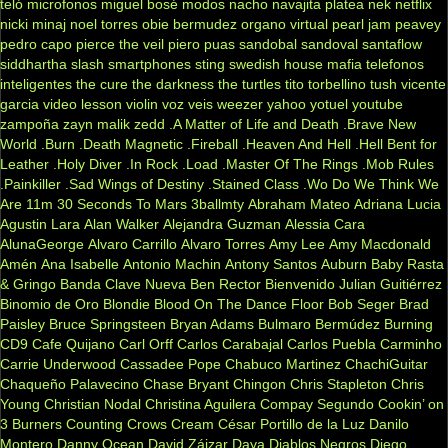
teló
microfonos
miguel bosé
modos
nacho
navajita platea
nek
netflix
nicki minaj
noel torres
obie bermudez
organo virtual
pearl jam
peavey
pedro capo
pierce the veil
piero
puas
sandobal
sandoval
santaflow
siddhartha
slash
smartphones
sting
swedish house mafia
telefonos
inteligentes
the cure
the darkness
the turtles
tito torbellino
tush
vicente
garcia
video lesson
violin
voz veis
weezer
yahoo
yotuel
youtube
zampoña
zayn malik
zedd
.A Matter of Life and Death
.Brave New
World
.Burn
.Death Magnetic
.Fireball
.Heaven And Hell
.Hell Bent for
Leather
.Holy Diver
.In Rock
.Load
.Master Of The Rings
.Mob Rules
.Painkiller
.Sad Wings of Destiny
.Stained Class
.Wo Do We Think We
Are
11m
30 Seconds To Mars
3ballmty
Abraham Mateo
Adriana Lucia
Agustin Lara
Alan Walker
Alejandra Guzman
Alessia Cara
AlunaGeorge
Alvaro Carrillo
Alvaro Torres
Amy Lee
Amy Macdonald
Amén
Ana Isabelle
Antonio Machin
Antony Santos
Auburn
Baby Rasta
& Gringo
Banda Clave Nueva
Ben Rector
Bienvenido Julian Guitiérrez
Binomio de Oro
Blondie
Blood On The Dance Floor
Bob Seger
Brad
Paisley
Bruce Springsteen
Bryan Adams
Bulmaro Bermúdez
Burning
CD9
Cafe Quijano
Carl Orff
Carlos Carabajal
Carlos Puebla
Carminho
Carrie Underwood
Cassadee Pope
Chabuco Martinez
ChachiGuitar
Chaqueño Palavecino
Chase Bryant
Chingon
Chris Stapleton
Chris
Young
Christian Nodal
Christina Aguilera
Compay Segundo
Cookin’ on
3 Burners
Counting Crows
Cream
César Portillo de la Luz
Danilo
Montero
Danny Ocean
David Záizar
Daya
Diablos Negros
Diego