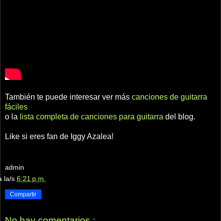
También te puede interesar ver más
canciones de guitarra
fáciles
o la
lista completa de canciones para guitarra
del blog.
Like si eres fan de Iggy Azalea!
admin
a la/s
6:21 p.m.
Compartir
No hay comentarios.: