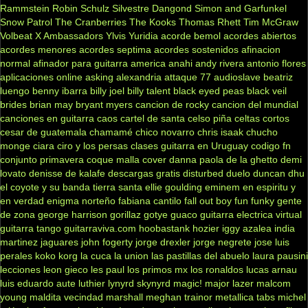
Rammstein
Robin Schulz
Silvestre Dangond
Simon and Garfunkel
Snow Patrol
The Cranberries
The Kooks
Thomas Rhett
Tim McGraw
Volbeat
X Ambassadors
Ylvis
Yuridia
acorde bemol
acordes abiertos
acordes menores
acordes septima
acordes sostenidos
afinacion
normal
afinador para guitarra
america
anahi
andy rivera
antonio flores
aplicaciones online
asking alexandria
attaque 77
audioslave
beatriz
luengo
benny ibarra
billy joel
billy talent
black eyed peas
black veil
brides
brian may
bryant myers
cancion de rocky
cancion del mundial
canciones en guitarra
caos
cartel de santa
celso piña
celtas cortos
cesar de guatemala
chamamé
chico novarro
chris isaak
chucho
monge
ciara
ciro y los persas
clases guitarra en Uruguay
codigo fn
conjunto primavera
coque malla
cover
danna paola
de la ghetto
demi
lovato
denisse de kalafe
descargas gratis
disturbed
duelo
duncan dhu
el coyote y su banda tierra santa
ellie goulding
eminem
en espiritu y
en verdad
enigma norteño
fabiana cantilo
fall out boy
fun
funky
gente
de zona
george harrison
gorillaz
gotye
guaco
guitarra electrica virtual
guitarra tango
guitarraviva.com
hoobastank
hozier
iggy azalea
india
martinez
jaguares
john fogerty
jorge drexler
jorge negrete
jose luis
perales
koko
korg
la cuca
la union
las pastillas del abuelo
laura pausini
lecciones
leon gieco
les paul
los primos mx
los ronaldos
lucas arnau
luis eduardo aute
luthier
lynyrd skynyrd
magic!
major lazer
malcom
young
maldita vecindad
marshall
meghan trainor
metallica tabs
michel