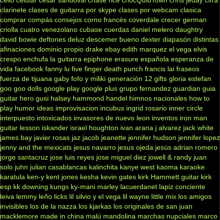
clarinete
clases de guitarra por skype
clases por webcam
clasica
comprar
compás
consejos
corno francés
coverdale
crecer german
criolla
cuatro venezolano
cubase
cuerdas
daniel melero
daughtry
david bowie
deftones
deluz
descemer bueno
dexter
diapasón
distintas
afinaciones
dominio propio
drake
ebay
edith marquez
el vega
elvis
crespo
enchufa la guitarra
epiphone
erasure
española
esperanza de
vida
facebook
fanny lu
five finger death punch
francis lai
fraseos
fuerza de tijuana
gaby fofo y miliki
generación 12
gifts
gloria estefan
goo goo dolls
google play
google plus
grupo fernandez
guardian
guia
guitar hero
gusi
halsey
hammond
handel
himnos nacionales
how to
play
humor
ideas
improvisacion
incubus
ingrid rosario
inner circle
interpuesto
intoxicados
invasores de nuevo leon
inventos
iron man
guitar lesson
iskander
israel houghton
ivan arana
j alvarez
jack white
james bay
javier rosas
jaz jacob
jeanette
jennifer hudson
jennifer lopez
jenny and the mexicats
jesus navarro
jesus ojeda
jesús adrian romero
jorge santacruz
jose luis reyes
jose miguel diez
jowell & randy
juan
solo
juhn
julian casablancas
kalinchita
kanye west
kaoma
karaoke
karatula
ken-y
kent jones
kesha
kevin gates
kirk Hammett guitar
kirk
esp
kk downing
kungs
ky-mani marley
lacuerdanet
lapiz conciente
leiva
lemmy
leño
licks
lil silvio y el vega
lil wayne
little mix
los amigos
invisibles
los de la nazza
los kjarkas
los originales de san juan
macklemore
made in china
malú
mandolina
marchas nupciales
marco