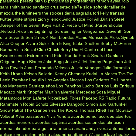
paramore
pereza
plan B
programas
progresiones
ramon ayala
rojo
sam smith
samo
santiago cruz
seteo
sie7e
slide
softonic
talller de
mezcla
the lumineers
the strokes
tierra sagrada
tori kelly
tranzas
twitter
white stripes
zion y lenox
.And Justice For All
.British Steel
.Keeper of the Seven Keys Part 2
.Piece Of Mind
.Purpendicular
.Reload
.Ride the Lightning
.Screaming for Vengeance
.Seventh Son
of a Seventh Son
3 rios
4 Non Blondes
Alanis Morissette
Aleks Syntek
Alice Cooper
Alvaro Soler
Ben E King
Blake Shelton
Bobby McFerrin
Buena Vista Social Club
Chuck Berry
Dio
El Canto del Loco
Evanescence
Extreme
Feid
Fidel Rueda
Frank Sinatra
Gianluca
Grignani
Hugo Blanco
Jake Bugg
Jessie J
Jet
Jimmy Page
Joan Jett
Joss Favela
Juan Fernando Velasco
Julieta Venegas
Julio Jaramillo
Keith Urban
Kelsea Ballerini
Kenny Chesney
Kudai
La Mosca Tse-Tse
Lenin Ramirez
Loquillo
Los Angeles Negros
Los Cadetes De Linares
Los Manseros Santiagueños
Los Panchos
Lucho Barrios
Luis Enrique
Macaco
Mark Knopfler
Martín valverde
Mercedes Sosa
Miguel
Matamoros
Mon Laferte
Nickelback
Pixies
Placebo
R5
Radio Futura
Rammstein
Robin Schulz
Silvestre Dangond
Simon and Garfunkel
Snow Patrol
The Cranberries
The Kooks
Thomas Rhett
Tim McGraw
Volbeat
X Ambassadors
Ylvis
Yuridia
acorde bemol
acordes abiertos
acordes menores
acordes septima
acordes sostenidos
afinacion
normal
afinador para guitarra
america
anahi
andy rivera
antonio flores
aplicaciones online
asking alexandria
attaque 77
audioslave
beatriz