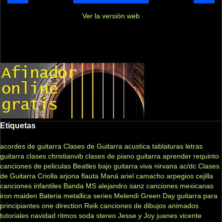
Ver la versión web
Etiquetas
acordes de guitarra
Clases de Guitarra acustica
tablaturas
letras
guitarra clases
christianvib
clases de piano
guitarra
aprender
requinto
canciones de peliculas
Beatles
bajo
guitarra viva
nirvana
ac/dc
Clases
de Guitarra Criolla
arjona
flauta
Maná
ariel camacho
arpegios
cejilla
canciones infantiles
Banda MS
alejandro sanz
canciones mexicanas
iron maiden
Bateria
metallica
series
Melendi
Green Day
guitarra para
principiantes
one direction
Reik
canciones de dibujos animados
tutoriales
navidad
ritmos
soda stereo
Jesse y Joy
juanes
vicente