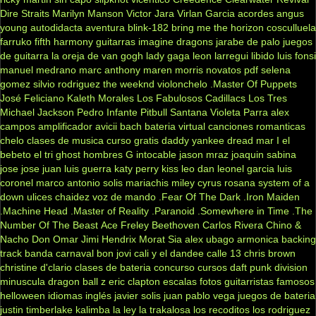
Dire Straits
Marilyn Manson
Victor Jara
Virlan Garcia
acordes
angus
young
autodidacta
aventura
blink-182
bring me the horizon
cosculluela
farruko
fifth harmony
guitarras
imagine dragons
jarabe de palo
juegos
de guitarra
la oreja de van gogh
lady gaga
leon larregui
libido
luis fonsi
manuel medrano
marc anthony
maren morris
novatos
pdf
selena
gomez
silvio rodriguez
the weeknd
violonchelo
.Master Of Puppets
José Feliciano
Kaleth Morales
Los Fabulosos Cadillacs
Los Tres
Michael Jackson
Pedro Infante
Pitbull
Santana
Violeta Parra
alex
campos
amplificador
avicii
bach
bateria virtual
canciones romanticas
chelo
clases de musica
curso gratis
daddy yankee
dread mar I
el
bebeto
el tri
ghost
hombres G
intocable
jason mraz
joaquin sabina
jose jose
juan luis guerra
katy perry
kiss
leo dan
leonel garcia
luis
coronel
marco antonio solis
mariachis
miley cyrus
rosana
system of a
down
ulices chaidez
voz de mando
.Fear Of The Dark
.Iron Maiden
.Machine Head
.Master of Reality
.Paranoid
.Somewhere in Time
.The
Number Of The Beast
Ace Freley
Beethoven
Carlos Rivera
Chino &
Nacho
Don Omar
Jimi Hendrix
Morat
Sia
alex ubago
armonica
backing
track
banda carnaval
bon jovi
cali y el dandee
calle 13
chris brown
christine d'clario
clases de bateria
concurso
cursos
daft punk
division
minuscula
dragon ball z
eric clapton
escalas
fotos
guitarristas famosos
helloween
idiomas
inglés
javier solis
juan pablo vega
juegos de bateria
justin timberlake
kalimba
la ley
la trakalosa
los recoditos
los rodriguez