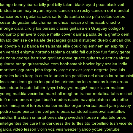
luengo
benny ibarra
billy joel
billy talent
black eyed peas
black veil
brides
brian may
bryant myers
cancion de rocky
cancion del mundial
canciones en guitarra
caos
cartel de santa
celso piña
celtas cortos
cesar de guatemala
chamamé
chico novarro
chris isaak
chucho
monge
ciara
ciro y los persas
clases guitarra en Uruguay
codigo fn
conjunto primavera
coque malla
cover
danna paola
de la ghetto
demi
lovato
denisse de kalafe
descargas gratis
disturbed
duelo
duncan dhu
el coyote y su banda tierra santa
ellie goulding
eminem
en espiritu y
en verdad
enigma norteño
fabiana cantilo
fall out boy
fun
funky
gente
de zona
george harrison
gorillaz
gotye
guaco
guitarra electrica virtual
guitarra tango
guitarraviva.com
hoobastank
hozier
iggy azalea
india
martinez
jaguares
john fogerty
jorge drexler
jorge negrete
jose luis
perales
koko
korg
la cuca
la union
las pastillas del abuelo
laura pausini
lecciones
leon gieco
les paul
los primos mx
los ronaldos
lucas arnau
luis eduardo aute
luthier
lynyrd skynyrd
magic!
major lazer
malcom
young
maldita vecindad
marshall
meghan trainor
metallica tabs
michel
teló
microfonos
miguel bosé
modos
nacho
navajita platea
nek
netflix
nicki minaj
noel torres
obie bermudez
organo virtual
pearl jam
peavey
pedro capo
pierce the veil
piero
puas
sandobal
sandoval
santaflow
siddhartha
slash
smartphones
sting
swedish house mafia
telefonos
inteligentes
the cure
the darkness
the turtles
tito torbellino
tush
vicente
garcia
video lesson
violin
voz veis
weezer
yahoo
yotuel
youtube