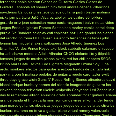
fernandez
pablo alboran
Clases de Guitarra Clasica
Clases de
Guitarra Española
ed sheeran
pink floyd
andres cepeda
villancicos
navideños
U2
judas priest
zoé
cursos guitarra
justin bieber
maluma
nicky jam
partitura
Julión Alvarez
abel pintos
calibre 50
folklore
gerardo ortiz
joan sebastian
muse
oasis
rasgueos
j balvin
notas
video
juegos
Enrique Iglesias
Romeo Santos
bob marley
camila
cerati
deep
purple
Sin Bandera
coldplay
coti
espinoza paz
juan gabriel
los plebes
del rancho
rio roma
DLD
Queen
alejandro fernandez
caifanes
john
lennon
luis miguel
shakira
wallpapers
José Alfredo Jiménez
Los
Enanitos Verdes
Prince Royce
axel
black sabbath
calamaro
el recodo
ha-ash
shawn mendes
Adele
Afinador
CNCO
elefante
fito y fitipaldis
fonseca
juegos de musica
pianos
pxndx
red hot chili peppers
5SOS
Bruno Mars
Café Tacvba
Foo Fighters
Megadeth
Ozuna
Soy Luna
arctic monkeys
efectos para guitarra
estopa
fondos de pantalla
linkin
park
maroon 5
matisse
pedales de guitarra
regulo caro
taylor swift
three days grace
wisin
Guns N' Roses
Rolling Stones
afinadores
david
bisbal
enrique bunbury
heroes del silencio
imagenes de guitarra
los
claxons
rihanna
television
ukelele
wikipedia
Chayanne
Led Zeppelin
a
day to remember
allison
anuncios gratis
aprender tocar guitarra
ariana
grande
banda el limon
carla morrison
carlos vives
el komander
fender
gian marco
guitarras electricas
juegos
juegos de pianos
la adictiva
los
bunkers
marama
no te va a gustar
piano virtual
remmy valenzuela
ricky martin
sin capo
slipknot
vicentico
Creedence Clearwater Revival