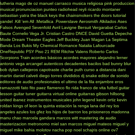
lutheria
mago de oz
manuel carrasco
musica religiosa
pink
produccion
musical
pronunciacion
punteo
radiohead
reyli
ricardo montaner
sebastian yatra
the black keys
the chainsmokers
the doors
tutorial
yandel
.Kill 'em All
.Metallica
.Powerslave
Aerosmith
Alkilados
Ases
Falsos
Avenged Sevenfold
Avril Lavigne
Bersuit Vergarabat
Carlos
Baute
Cornelio Vega Jr.
Cristian Castro
DNCE
David Guetta
Depeche
Mode
Dream Theater
Eagles
Jeff Buckley
Juan Magan
La Septima
Banda
Los Bukis
My Chemical Romance
Natalia Lafourcade
OneRepublic
PSY
Piso 21
REM
Ritchie Valens
Roberto Carlos
Scorpions
Train
acordes básicos
acordes mayores
alejandro lerner
antonio vega
arcangel
autenticos decadentes
bacilos
bad bunny
blur
bob dylan
callejeros
capotraste
charlie puth
curso a distancia
dani
martin
daniel calveti
diego torres
divididos
dj snake
editor de sonido
editores de audio profesionales
el ultimo de la fila
enjambre
eros
ramazzotti
fato
fito paez
flamenco
flo rida
franco de vita
futbol
guitar
lesson
guitar tuner
guitarra virtual online
guitarras gibson
hillsong
united
ibanez
instrumentos musicales
john legend
kevin ortiz
kevin
roldan
kings of leon
la quinta estación
la renga
lana del rey
los
angeles azules
los gfez
los hijos de barron
los prisioneros
madonna
manu chao
marcela gandara
marcos witt
mastering de audio
masterizacion
metronomo
miel san marcos
miguel mateos
miguel y
miguel
mike bahia
molotov
nacha pop
noel schajris
online
ov7