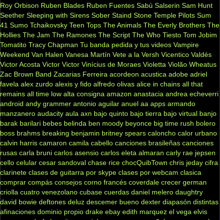
Roy Orbison
Ruben Blades
Ruben Fuentes
Sabú
Salserin
Sam Hunt
Seether
Sleeping with Sirens
Sober
Staind
Stone Temple Pilots
Sum
41
Sumo
Tchaikovsky
Teen Tops
The Animals
The Everly Brothers
The
Hollies
The Jam
The Ramones
The Script
The Who
Tiesto
Tom Jobim
Tomatito
Tracy Chapman
Tu banda pedida y tus videos
Vampire
Weekend
Van Halen
Vanesa Martín
Vete a la Versh
Vicentico Valdés
Victor Acosta
Victor Victor
Vinícius de Moraes
Violetta
Violão
Wheatus
Zac Brown Band
Zacarias Ferreira
acordeon
acustica
adobe
adriel
favela
alex zurdo
alexis y fido
alfredo olivas
alice in chains
all that
remains
all time low
alta consigna
amazon
anastacia
andrea echeverri
android
andy grammer
antonio aguilar
anuel aa
apps
armando
manzanero
audacity
aula
axn
bajo quinto
bajo tierra
bajo virtual
banjo
barak
barilari
bebes
belinda
ben moody
beyonce
big time rush
bolero
boss
brahms
breaking benjamin
britney spears
caloncho
calor urbano
calvin harris
camaron
camila cabello
canciones brasileñas
canciones
rusas
carla bruni
carlos asensio
carlos eleta almaran
carly rae jepsen
cello
celular
cesar sandoval
chase rice
chocQuibTown
chris jeday
cifra
clarinete
clases de guitarra por skype
clases por webcam
clasica
comprar
compás
consejos
corno francés
coverdale
crecer german
criolla
cuatro venezolano
cubase
cuerdas
daniel melero
daughtry
david bowie
deftones
deluz
descemer bueno
dexter
diapasón
distintas
afinaciones
dominio propio
drake
ebay
edith marquez
el vega
elvis