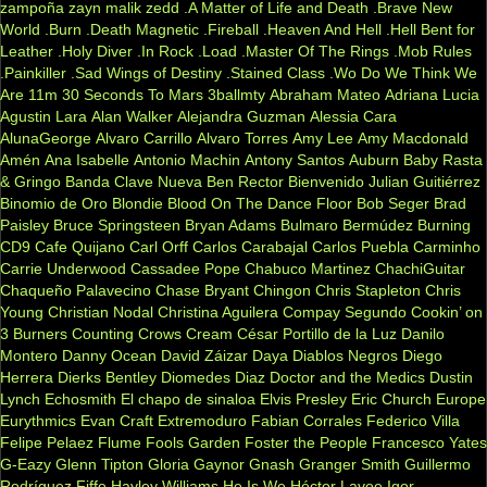
zampoña
zayn malik
zedd
.A Matter of Life and Death
.Brave New
World
.Burn
.Death Magnetic
.Fireball
.Heaven And Hell
.Hell Bent for
Leather
.Holy Diver
.In Rock
.Load
.Master Of The Rings
.Mob Rules
.Painkiller
.Sad Wings of Destiny
.Stained Class
.Wo Do We Think We
Are
11m
30 Seconds To Mars
3ballmty
Abraham Mateo
Adriana Lucia
Agustin Lara
Alan Walker
Alejandra Guzman
Alessia Cara
AlunaGeorge
Alvaro Carrillo
Alvaro Torres
Amy Lee
Amy Macdonald
Amén
Ana Isabelle
Antonio Machin
Antony Santos
Auburn
Baby Rasta
& Gringo
Banda Clave Nueva
Ben Rector
Bienvenido Julian Guitiérrez
Binomio de Oro
Blondie
Blood On The Dance Floor
Bob Seger
Brad
Paisley
Bruce Springsteen
Bryan Adams
Bulmaro Bermúdez
Burning
CD9
Cafe Quijano
Carl Orff
Carlos Carabajal
Carlos Puebla
Carminho
Carrie Underwood
Cassadee Pope
Chabuco Martinez
ChachiGuitar
Chaqueño Palavecino
Chase Bryant
Chingon
Chris Stapleton
Chris
Young
Christian Nodal
Christina Aguilera
Compay Segundo
Cookin’ on
3 Burners
Counting Crows
Cream
César Portillo de la Luz
Danilo
Montero
Danny Ocean
David Záizar
Daya
Diablos Negros
Diego
Herrera
Dierks Bentley
Diomedes Diaz
Doctor and the Medics
Dustin
Lynch
Echosmith
El chapo de sinaloa
Elvis Presley
Eric Church
Europe
Eurythmics
Evan Craft
Extremoduro
Fabian Corrales
Federico Villa
Felipe Pelaez
Flume
Fools Garden
Foster the People
Francesco Yates
G-Eazy
Glenn Tipton
Gloria Gaynor
Gnash
Granger Smith
Guillermo
Rodríguez Fiffe
Hayley Williams
He Is We
Héctor Lavoe
Igor