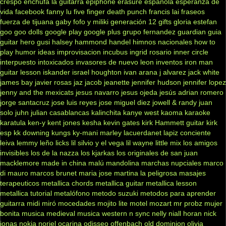
crespo
enchufa la guitarra
epiphone
erasure
española
esperanza de
vida
facebook
fanny lu
five finger death punch
francis lai
fraseos
fuerza de tijuana
gaby fofo y miliki
generación 12
gifts
gloria estefan
goo goo dolls
google play
google plus
grupo fernandez
guardian
guia
guitar hero
gusi
halsey
hammond
handel
himnos nacionales
how to
play
humor
ideas
improvisacion
incubus
ingrid rosario
inner circle
interpuesto
intoxicados
invasores de nuevo leon
inventos
iron man
guitar lesson
iskander
israel houghton
ivan arana
j alvarez
jack white
james bay
javier rosas
jaz jacob
jeanette
jennifer hudson
jennifer lopez
jenny and the mexicats
jesus navarro
jesus ojeda
jesús adrian romero
jorge santacruz
jose luis reyes
jose miguel diez
jowell & randy
juan
solo
juhn
julian casablancas
kalinchita
kanye west
kaoma
karaoke
karatula
ken-y
kent jones
kesha
kevin gates
kirk Hammett guitar
kirk
esp
kk downing
kungs
ky-mani marley
lacuerdanet
lapiz conciente
leiva
lemmy
leño
licks
lil silvio y el vega
lil wayne
little mix
los amigos
invisibles
los de la nazza
los kjarkas
los originales de san juan
macklemore
made in china
malú
mandolina
marchas nupciales
marco
di mauro
marcos brunet
maria jose
martina la peligrosa
masajes
terapeuticos
metallica chords
metallica guitar
metallica lesson
metallica tutorial
metalófono
metodo suzuki
metodos para aprender
guitarra
midi
miró
mocedades
mojito lite
motel
mozart
mr probz
mujer
bonita
musica medieval
musica western
n sync
nelly
niall horan
nick
jonas
nokia
noriel
ocarina
odisseo
offenbach
old dominion
olivia