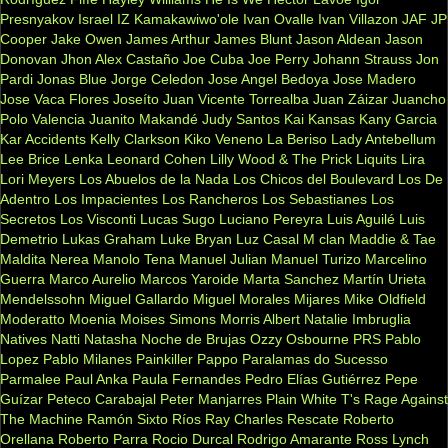
Presnyakov
Israel IZ Kamakawiwo'ole
Ivan Ovalle
Ivan Villazon
JAF
JP
Cooper
Jake Owen
James Arthur
James Blunt
Jason Aldean
Jason
Donovan
Jhon Alex Castaño
Joe Cuba
Joe Perry
Johann Strauss
Jon
Pardi
Jonas Blue
Jorge Celedon
Jose Angel Bedoya
Jose Madero
Jose Vaca Flores
Joseíto
Juan Vicente Torrealba
Juan Záizar
Juancho
Polo Valencia
Juanito Makandé
Judy Santos
Kai
Kansas
Kany Garcia
Kar Accidents
Kelly Clarkson
Kiko Veneno
La Beriso
Lady Antebellum
Lee Brice
Lenka
Leonard Cohen
Lilly Wood & The Prick
Liquits
Lira
Lori Meyers
Los Abuelos de la Nada
Los Chicos del Boulevard
Los De
Adentro
Los Impacientes
Los Rancheros
Los Sebastianes
Los
Secretos
Los Visconti
Lucas Sugo
Luciano Pereyra
Luis Aguilé
Luis
Demetrio
Lukas Graham
Luke Bryan
Luz Casal
M clan
Maddie & Tae
Maldita Nerea
Manolo Tena
Manuel Julian
Manuel Turizo
Marcelino
Guerra
Marco Aurelio
Marcos Yaroide
Marta Sanchez
Martín Urieta
Mendelssohn
Miguel Gallardo
Miguel Morales
Mijares
Mike Oldfield
Moderatto
Moenia
Moises Simons
Morris Albert
Natalie Imbruglia
Natives
Natti Natasha
Noche de Brujas
Ozzy Osbourne
PRS
Pablo
Lopez
Pablo Milanes
Painkiller
Pappo
Paralamas do Sucesso
Parmalee
Paul Anka
Paula Fernandes
Pedro Elías Gutiérrez
Pepe
Guízar
Peteco Carabajal
Peter Manjarres
Plain White T's
Rage Against
The Machine
Ramón Sixto Ríos
Ray Charles
Rescate
Roberto
Orellana
Roberto Parra
Rocio Durcal
Rodrigo Amarante
Ross Lynch