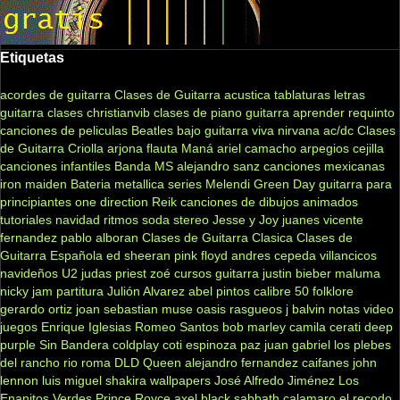
Etiquetas
acordes de guitarra
Clases de Guitarra acustica
tablaturas
letras
guitarra clases
christianvib
clases de piano
guitarra
aprender
requinto
canciones de peliculas
Beatles
bajo
guitarra viva
nirvana
ac/dc
Clases
de Guitarra Criolla
arjona
flauta
Maná
ariel camacho
arpegios
cejilla
canciones infantiles
Banda MS
alejandro sanz
canciones mexicanas
iron maiden
Bateria
metallica
series
Melendi
Green Day
guitarra para
principiantes
one direction
Reik
canciones de dibujos animados
tutoriales
navidad
ritmos
soda stereo
Jesse y Joy
juanes
vicente
fernandez
pablo alboran
Clases de Guitarra Clasica
Clases de
Guitarra Española
ed sheeran
pink floyd
andres cepeda
villancicos
navideños
U2
judas priest
zoé
cursos guitarra
justin bieber
maluma
nicky jam
partitura
Julión Alvarez
abel pintos
calibre 50
folklore
gerardo ortiz
joan sebastian
muse
oasis
rasgueos
j balvin
notas
video
juegos
Enrique Iglesias
Romeo Santos
bob marley
camila
cerati
deep
purple
Sin Bandera
coldplay
coti
espinoza paz
juan gabriel
los plebes
del rancho
rio roma
DLD
Queen
alejandro fernandez
caifanes
john
lennon
luis miguel
shakira
wallpapers
José Alfredo Jiménez
Los
Enanitos Verdes
Prince Royce
axel
black sabbath
calamaro
el recodo