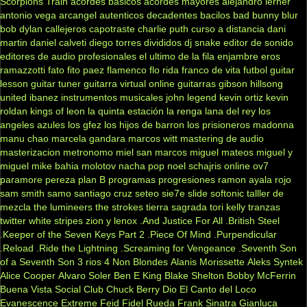
Scorpions
Train
acordes básicos
acordes mayores
alejandro lerner
antonio vega
arcangel
autenticos decadentes
bacilos
bad bunny
blur
bob dylan
callejeros
capotraste
charlie puth
curso a distancia
dani
martin
daniel calveti
diego torres
divididos
dj snake
editor de sonido
editores de audio profesionales
el ultimo de la fila
enjambre
eros
ramazzotti
fato
fito paez
flamenco
flo rida
franco de vita
futbol
guitar
lesson
guitar tuner
guitarra virtual online
guitarras gibson
hillsong
united
ibanez
instrumentos musicales
john legend
kevin ortiz
kevin
roldan
kings of leon
la quinta estación
la renga
lana del rey
los
angeles azules
los gfez
los hijos de barron
los prisioneros
madonna
manu chao
marcela gandara
marcos witt
mastering de audio
masterizacion
metronomo
miel san marcos
miguel mateos
miguel y
miguel
mike bahia
molotov
nacha pop
noel schajris
online
ov7
paramore
pereza
plan B
programas
progresiones
ramon ayala
rojo
sam smith
samo
santiago cruz
seteo
sie7e
slide
softonic
talller de
mezcla
the lumineers
the strokes
tierra sagrada
tori kelly
tranzas
twitter
white stripes
zion y lenox
.And Justice For All
.British Steel
.Keeper of the Seven Keys Part 2
.Piece Of Mind
.Purpendicular
.Reload
.Ride the Lightning
.Screaming for Vengeance
.Seventh Son
of a Seventh Son
3 rios
4 Non Blondes
Alanis Morissette
Aleks Syntek
Alice Cooper
Alvaro Soler
Ben E King
Blake Shelton
Bobby McFerrin
Buena Vista Social Club
Chuck Berry
Dio
El Canto del Loco
Evanescence
Extreme
Feid
Fidel Rueda
Frank Sinatra
Gianluca