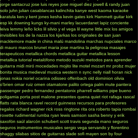
jorge santacruz
jose luis reyes
jose miguel diez
jowell & randy
juan
solo
juhn
julian casablancas
kalinchita
kanye west
kaoma
karaoke
karatula
ken-y
kent jones
kesha
kevin gates
kirk Hammett guitar
kirk
esp
kk downing
kungs
ky-mani marley
lacuerdanet
lapiz conciente
leiva
lemmy
leño
licks
lil silvio y el vega
lil wayne
little mix
los amigos
invisibles
los de la nazza
los kjarkas
los originales de san juan
macklemore
made in china
malú
mandolina
marchas nupciales
marco
di mauro
marcos brunet
maria jose
martina la peligrosa
masajes
terapeuticos
metallica chords
metallica guitar
metallica lesson
metallica tutorial
metalófono
metodo suzuki
metodos para aprender
guitarra
midi
miró
mocedades
mojito lite
motel
mozart
mr probz
mujer
bonita
musica medieval
musica western
n sync
nelly
niall horan
nick
jonas
nokia
noriel
ocarina
odisseo
offenbach
old dominion
olivia
o'brien
omar ruiz
omen
otamatone
palito ortega
palm mute
pantera
passenger
pedro fernandez
pentatonix
pharrell williams
pipe bueno
poligamia
porta
post malone
presentes
quena
quiet riot
rafaga
rascal
flatts
rata blanca
ravel
record guinness
recursos para profesores
regalos
richard wagner
rick ross
ringtone
rita ora
roberto tapia
rombai
roxette
rudimental
rumba
ryan lewis
samson
sasha benny y erik
saxofón
saúl alarcón
schubert
scott travis
segunda mano
seguros
seguros instrumentos musicales
sergio vega
servando y florentino
shaggy
silabas
sitios de guitarras
slade
sofi mayen
son by four