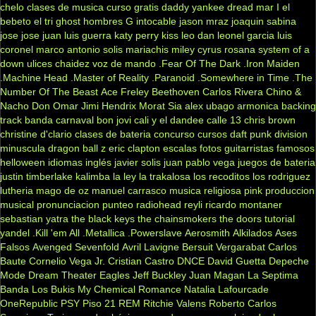
chelo
clases de musica
curso gratis
daddy yankee
dread mar I
el
bebeto
el tri
ghost
hombres G
intocable
jason mraz
joaquin sabina
jose jose
juan luis guerra
katy perry
kiss
leo dan
leonel garcia
luis
coronel
marco antonio solis
mariachis
miley cyrus
rosana
system of a
down
ulices chaidez
voz de mando
.Fear Of The Dark
.Iron Maiden
.Machine Head
.Master of Reality
.Paranoid
.Somewhere in Time
.The
Number Of The Beast
Ace Freley
Beethoven
Carlos Rivera
Chino &
Nacho
Don Omar
Jimi Hendrix
Morat
Sia
alex ubago
armonica
backing
track
banda carnaval
bon jovi
cali y el dandee
calle 13
chris brown
christine d'clario
clases de bateria
concurso
cursos
daft punk
division
minuscula
dragon ball z
eric clapton
escalas
fotos
guitarristas famosos
helloween
idiomas
inglés
javier solis
juan pablo vega
juegos de bateria
justin timberlake
kalimba
la ley
la trakalosa
los recoditos
los rodriguez
lutheria
mago de oz
manuel carrasco
musica religiosa
pink
produccion
musical
pronunciacion
punteo
radiohead
reyli
ricardo montaner
sebastian yatra
the black keys
the chainsmokers
the doors
tutorial
yandel
.Kill 'em All
.Metallica
.Powerslave
Aerosmith
Alkilados
Ases
Falsos
Avenged Sevenfold
Avril Lavigne
Bersuit Vergarabat
Carlos
Baute
Cornelio Vega Jr.
Cristian Castro
DNCE
David Guetta
Depeche
Mode
Dream Theater
Eagles
Jeff Buckley
Juan Magan
La Septima
Banda
Los Bukis
My Chemical Romance
Natalia Lafourcade
OneRepublic
PSY
Piso 21
REM
Ritchie Valens
Roberto Carlos