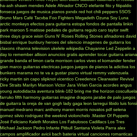
ha-ash
shawn mendes
Adele
Afinador
CNCO
elefante
fito y fitipaldis
fonseca
juegos de musica
pianos
pxndx
red hot chili peppers
5SOS
Bruno Mars
Café Tacvba
Foo Fighters
Megadeth
Ozuna
Soy Luna
arctic monkeys
efectos para guitarra
estopa
fondos de pantalla
linkin
park
maroon 5
matisse
pedales de guitarra
regulo caro
taylor swift
three days grace
wisin
Guns N' Roses
Rolling Stones
afinadores
david
bisbal
enrique bunbury
heroes del silencio
imagenes de guitarra
los
claxons
rihanna
television
ukelele
wikipedia
Chayanne
Led Zeppelin
a
day to remember
allison
anuncios gratis
aprender tocar guitarra
ariana
grande
banda el limon
carla morrison
carlos vives
el komander
fender
gian marco
guitarras electricas
juegos
juegos de pianos
la adictiva
los
bunkers
marama
no te va a gustar
piano virtual
remmy valenzuela
ricky martin
sin capo
slipknot
vicentico
Creedence Clearwater Revival
Dire Straits
Marilyn Manson
Victor Jara
Virlan Garcia
acordes
angus
young
autodidacta
aventura
blink-182
bring me the horizon
cosculluela
farruko
fifth harmony
guitarras
imagine dragons
jarabe de palo
juegos
de guitarra
la oreja de van gogh
lady gaga
leon larregui
libido
luis fonsi
manuel medrano
marc anthony
maren morris
novatos
pdf
selena
gomez
silvio rodriguez
the weeknd
violonchelo
.Master Of Puppets
José Feliciano
Kaleth Morales
Los Fabulosos Cadillacs
Los Tres
Michael Jackson
Pedro Infante
Pitbull
Santana
Violeta Parra
alex
campos
amplificador
avicii
bach
bateria virtual
canciones romanticas