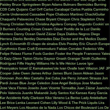
Paisley
Bruce Springsteen
Bryan Adams
Bulmaro Bermúdez
Burning
CD9
Cafe Quijano
Carl Orff
Carlos Carabajal
Carlos Puebla
Carminho
Carrie Underwood
Cassadee Pope
Chabuco Martinez
ChachiGuitar
Chaqueño Palavecino
Chase Bryant
Chingon
Chris Stapleton
Chris
Young
Christian Nodal
Christina Aguilera
Compay Segundo
Cookin’ on
3 Burners
Counting Crows
Cream
César Portillo de la Luz
Danilo
Montero
Danny Ocean
David Záizar
Daya
Diablos Negros
Diego
Herrera
Dierks Bentley
Diomedes Diaz
Doctor and the Medics
Dustin
Lynch
Echosmith
El chapo de sinaloa
Elvis Presley
Eric Church
Europe
Eurythmics
Evan Craft
Extremoduro
Fabian Corrales
Federico Villa
Felipe Pelaez
Flume
Fools Garden
Foster the People
Francesco Yates
G-Eazy
Glenn Tipton
Gloria Gaynor
Gnash
Granger Smith
Guillermo
Rodríguez Fiffe
Hayley Williams
He Is We
Héctor Lavoe
Igor
Presnyakov
Israel IZ Kamakawiwo'ole
Ivan Ovalle
Ivan Villazon
JAF
JP
Cooper
Jake Owen
James Arthur
James Blunt
Jason Aldean
Jason
Donovan
Jhon Alex Castaño
Joe Cuba
Joe Perry
Johann Strauss
Jon
Pardi
Jonas Blue
Jorge Celedon
Jose Angel Bedoya
Jose Madero
Jose Vaca Flores
Joseíto
Juan Vicente Torrealba
Juan Záizar
Juancho
Polo Valencia
Juanito Makandé
Judy Santos
Kai
Kansas
Kany Garcia
Kar Accidents
Kelly Clarkson
Kiko Veneno
La Beriso
Lady Antebellum
Lee Brice
Lenka
Leonard Cohen
Lilly Wood & The Prick
Liquits
Lira
Lori Meyers
Los Abuelos de la Nada
Los Chicos del Boulevard
Los De