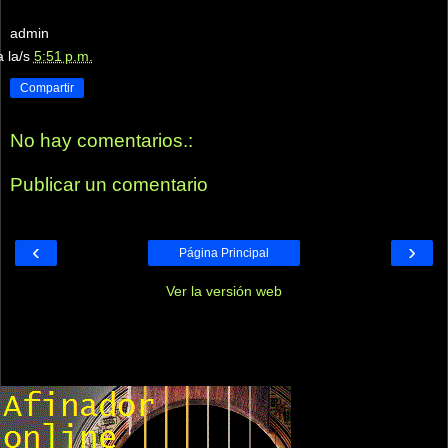
admin
a la/s
5:51 p.m.
Compartir
No hay comentarios.:
Publicar un comentario
‹
›
Página Principal
Ver la versión web