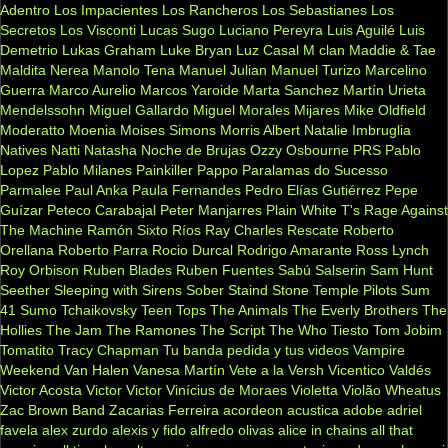
Adentro
Los Impacientes
Los Rancheros
Los Sebastianes
Los
Secretos
Los Visconti
Lucas Sugo
Luciano Pereyra
Luis Aguilé
Luis
Demetrio
Lukas Graham
Luke Bryan
Luz Casal
M clan
Maddie & Tae
Maldita Nerea
Manolo Tena
Manuel Julian
Manuel Turizo
Marcelino
Guerra
Marco Aurelio
Marcos Yaroide
Marta Sanchez
Martín Urieta
Mendelssohn
Miguel Gallardo
Miguel Morales
Mijares
Mike Oldfield
Moderatto
Moenia
Moises Simons
Morris Albert
Natalie Imbruglia
Natives
Natti Natasha
Noche de Brujas
Ozzy Osbourne
PRS
Pablo
Lopez
Pablo Milanes
Painkiller
Pappo
Paralamas do Sucesso
Parmalee
Paul Anka
Paula Fernandes
Pedro Elías Gutiérrez
Pepe
Guízar
Peteco Carabajal
Peter Manjarres
Plain White T's
Rage Against
The Machine
Ramón Sixto Ríos
Ray Charles
Rescate
Roberto
Orellana
Roberto Parra
Rocio Durcal
Rodrigo Amarante
Ross Lynch
Roy Orbison
Ruben Blades
Ruben Fuentes
Sabú
Salserin
Sam Hunt
Seether
Sleeping with Sirens
Sober
Staind
Stone Temple Pilots
Sum
41
Sumo
Tchaikovsky
Teen Tops
The Animals
The Everly Brothers
The
Hollies
The Jam
The Ramones
The Script
The Who
Tiesto
Tom Jobim
Tomatito
Tracy Chapman
Tu banda pedida y tus videos
Vampire
Weekend
Van Halen
Vanesa Martín
Vete a la Versh
Vicentico Valdés
Victor Acosta
Victor Victor
Vinícius de Moraes
Violetta
Violão
Wheatus
Zac Brown Band
Zacarias Ferreira
acordeon
acustica
adobe
adriel
favela
alex zurdo
alexis y fido
alfredo olivas
alice in chains
all that