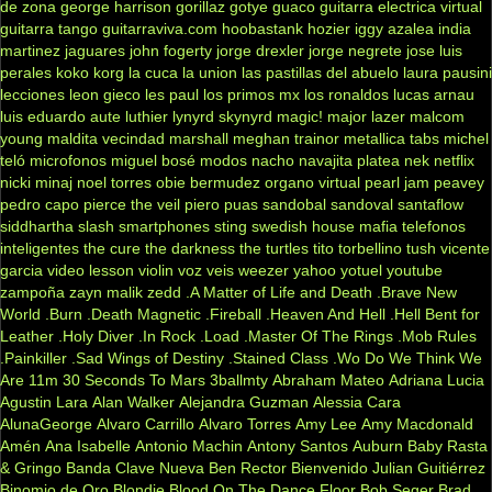
de zona
george harrison
gorillaz
gotye
guaco
guitarra electrica virtual
guitarra tango
guitarraviva.com
hoobastank
hozier
iggy azalea
india
martinez
jaguares
john fogerty
jorge drexler
jorge negrete
jose luis
perales
koko
korg
la cuca
la union
las pastillas del abuelo
laura pausini
lecciones
leon gieco
les paul
los primos mx
los ronaldos
lucas arnau
luis eduardo aute
luthier
lynyrd skynyrd
magic!
major lazer
malcom
young
maldita vecindad
marshall
meghan trainor
metallica tabs
michel
teló
microfonos
miguel bosé
modos
nacho
navajita platea
nek
netflix
nicki minaj
noel torres
obie bermudez
organo virtual
pearl jam
peavey
pedro capo
pierce the veil
piero
puas
sandobal
sandoval
santaflow
siddhartha
slash
smartphones
sting
swedish house mafia
telefonos
inteligentes
the cure
the darkness
the turtles
tito torbellino
tush
vicente
garcia
video lesson
violin
voz veis
weezer
yahoo
yotuel
youtube
zampoña
zayn malik
zedd
.A Matter of Life and Death
.Brave New
World
.Burn
.Death Magnetic
.Fireball
.Heaven And Hell
.Hell Bent for
Leather
.Holy Diver
.In Rock
.Load
.Master Of The Rings
.Mob Rules
.Painkiller
.Sad Wings of Destiny
.Stained Class
.Wo Do We Think We
Are
11m
30 Seconds To Mars
3ballmty
Abraham Mateo
Adriana Lucia
Agustin Lara
Alan Walker
Alejandra Guzman
Alessia Cara
AlunaGeorge
Alvaro Carrillo
Alvaro Torres
Amy Lee
Amy Macdonald
Amén
Ana Isabelle
Antonio Machin
Antony Santos
Auburn
Baby Rasta
& Gringo
Banda Clave Nueva
Ben Rector
Bienvenido Julian Guitiérrez
Binomio de Oro
Blondie
Blood On The Dance Floor
Bob Seger
Brad