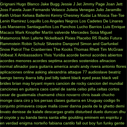
Grignani
Hugo Blanco
Jake Bugg
Jessie J
Jet
Jimmy Page
Joan Jett
Joss Favela
Juan Fernando Velasco
Julieta Venegas
Julio Jaramillo
Keith Urban
Kelsea Ballerini
Kenny Chesney
Kudai
La Mosca Tse-Tse
Lenin Ramirez
Loquillo
Los Angeles Negros
Los Cadetes De Linares
Los Manseros Santiagueños
Los Panchos
Lucho Barrios
Luis Enrique
Macaco
Mark Knopfler
Martín valverde
Mercedes Sosa
Miguel
Matamoros
Mon Laferte
Nickelback
Pixies
Placebo
R5
Radio Futura
Rammstein
Robin Schulz
Silvestre Dangond
Simon and Garfunkel
Snow Patrol
The Cranberries
The Kooks
Thomas Rhett
Tim McGraw
Volbeat
X Ambassadors
Ylvis
Yuridia
acorde bemol
acordes abiertos
acordes menores
acordes septima
acordes sostenidos
afinacion
normal
afinador para guitarra
america
anahi
andy rivera
antonio flores
aplicaciones online
asking alexandria
attaque 77
audioslave
beatriz
luengo
benny ibarra
billy joel
billy talent
black eyed peas
black veil
brides
brian may
bryant myers
cancion de rocky
cancion del mundial
canciones en guitarra
caos
cartel de santa
celso piña
celtas cortos
cesar de guatemala
chamamé
chico novarro
chris isaak
chucho
monge
ciara
ciro y los persas
clases guitarra en Uruguay
codigo fn
conjunto primavera
coque malla
cover
danna paola
de la ghetto
demi
lovato
denisse de kalafe
descargas gratis
disturbed
duelo
duncan dhu
el coyote y su banda tierra santa
ellie goulding
eminem
en espiritu y
en verdad
enigma norteño
fabiana cantilo
fall out boy
fun
funky
gente