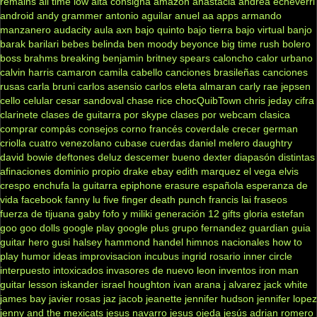
remains
all time low
alta consigna
amazon
anastacia
andrea echeverri
android
andy grammer
antonio aguilar
anuel aa
apps
armando
manzanero
audacity
aula
axn
bajo quinto
bajo tierra
bajo virtual
banjo
barak
barilari
bebes
belinda
ben moody
beyonce
big time rush
bolero
boss
brahms
breaking benjamin
britney spears
caloncho
calor urbano
calvin harris
camaron
camila cabello
canciones brasileñas
canciones
rusas
carla bruni
carlos asensio
carlos eleta almaran
carly rae jepsen
cello
celular
cesar sandoval
chase rice
chocQuibTown
chris jeday
cifra
clarinete
clases de guitarra por skype
clases por webcam
clasica
comprar
compás
consejos
corno francés
coverdale
crecer german
criolla
cuatro venezolano
cubase
cuerdas
daniel melero
daughtry
david bowie
deftones
deluz
descemer bueno
dexter
diapasón
distintas
afinaciones
dominio propio
drake
ebay
edith marquez
el vega
elvis
crespo
enchufa la guitarra
epiphone
erasure
española
esperanza de
vida
facebook
fanny lu
five finger death punch
francis lai
fraseos
fuerza de tijuana
gaby fofo y miliki
generación 12
gifts
gloria estefan
goo goo dolls
google play
google plus
grupo fernandez
guardian
guia
guitar hero
gusi
halsey
hammond
handel
himnos nacionales
how to
play
humor
ideas
improvisacion
incubus
ingrid rosario
inner circle
interpuesto
intoxicados
invasores de nuevo leon
inventos
iron man
guitar lesson
iskander
israel houghton
ivan arana
j alvarez
jack white
james bay
javier rosas
jaz jacob
jeanette
jennifer hudson
jennifer lopez
jenny and the mexicats
jesus navarro
jesus ojeda
jesús adrian romero