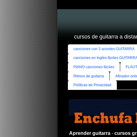
cursos de guitarra a distan
canciones con 3 acordes GUITARRA
canciones en Inglés fáciles GUITARR
PIANO canciones fáciles
FLAUT
Ritmos de guitarra
Afinador onl
Políticas de Privacidad
Aprender guitarra
-
cursos gra