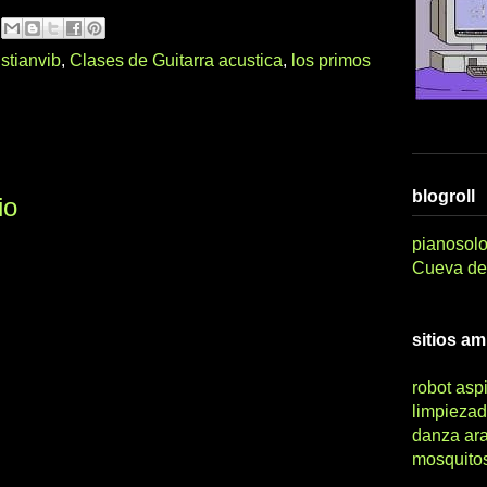
istianvib
,
Clases de Guitarra acustica
,
los primos
blogroll
io
pianosolo
Cueva del
sitios a
robot asp
limpiezad
danza ar
mosquito