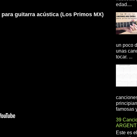
edad....
 para guitarra acústica (Los Primos MX)
un poco d
unas canc
tocar. ...
canciones
principia
famosas y 
39 Cancio
ARGENT
Este es e