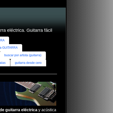
ra eléctrica. Guitarra fácil
RRA
ra GUITARRA
buscar por artista (guitarra)
alas
guitarra desde cero
de guitarra eléctrica
y acústica