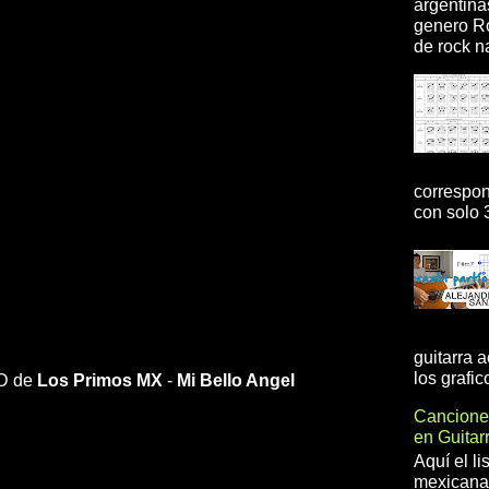
argentina
genero R
de rock na
correspon
con solo 3
guitarra 
los grafic
HD de
Los Primos MX
-
Mi Bello Angel
Cancione
en Guita
Aquí el l
mexicanas