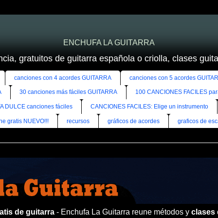
ENCHUFA LA GUITARRA
cia, gratuitos de guitarra española o criolla, clases guitar
canciones con 4 acordes GUITARRA
canciones con 5 acordes GUITA
A
30 canciones más fáciles GUITARRA
100 CANCIONES FACILES pa
A DULCE canciones fáciles
CANCIONES FACILES: Elige un instrumento
ine gratis NUEVO!!!
recursos
gráficos de acordes
graficos de esc
tis de guitarra
- Enchufa La Guitarra reune métodos y
clases 