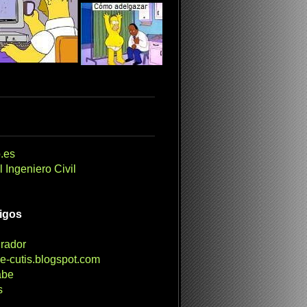
.es
 Ingeniero Civil
migos
irador
e-cutis.blogspot.com
abe
s