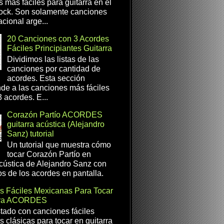
s más fáciles para guitarra en el
ock. Son solamente canciones
cional arge...
20 Canciones con 3 Acordes
Fáciles Principiantes Guitarra
Dividimos las listas de las
canciones por cantidad de
acordes. Esta sección
de a las canciones más fáciles
 acordes. E...
Corazón Partío ACORDES
guitarra acústica (Alejandro
Sanz) tutorial
Un tutorial que muestra cómo
tocar Corazón Partío en
acústica de Alejandro Sanz con
os de los acordes en pantalla.
s Fáciles Mexicanas Para Tocar
rra ACORDES
istado con canciones fáciles
 clásicas para tocar en guitarra