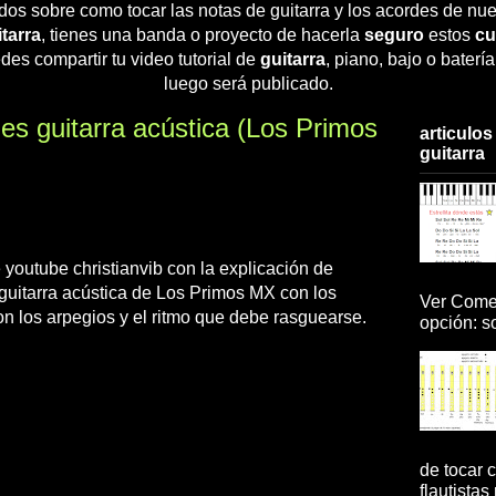
dos sobre como tocar las notas de guitarra y los acordes de nue
tarra
, tienes una banda o proyecto de hacerla
seguro
estos
cu
des compartir tu video tutorial de
guitarra
, piano, bajo o baterí
luego será publicado.
es guitarra acústica (Los Primos
articulos
guitarra
e youtube christianvib con la explicación de
guitarra acústica de Los Primos MX con los
Ver Comen
on los arpegios y el ritmo que debe rasguearse.
opción: so
de tocar c
flautistas