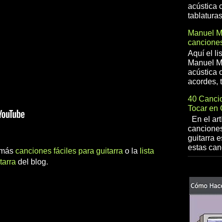
acústica 
tablaturas
Manuel 
canciones
Aquí el l
Manuel Me
acústica o
acordes, t
40 Cancio
Tocar en 
En el art
canciones
guitarra e
estas can
r más
canciones fáciles para guitarra
o la
lista
tarra
del blog.