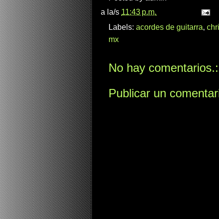
a la/s
11:43 p.m.
Labels:
acordes de guitarra
,
chr
mx
No hay comentarios.:
Publicar un comentar