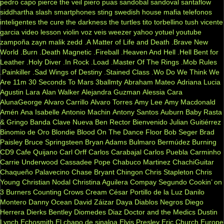
pedro capo
pierce the veil
piero
puas
sandobal
sandoval
santaflow
siddhartha
slash
smartphones
sting
swedish house mafia
telefonos
inteligentes
the cure
the darkness
the turtles
tito torbellino
tush
vicente
garcia
video lesson
violin
voz veis
weezer
yahoo
yotuel
youtube
zampoña
zayn malik
zedd
.A Matter of Life and Death
.Brave New
World
.Burn
.Death Magnetic
.Fireball
.Heaven And Hell
.Hell Bent for
Leather
.Holy Diver
.In Rock
.Load
.Master Of The Rings
.Mob Rules
.Painkiller
.Sad Wings of Destiny
.Stained Class
.Wo Do We Think We
Are
11m
30 Seconds To Mars
3ballmty
Abraham Mateo
Adriana Lucia
Agustin Lara
Alan Walker
Alejandra Guzman
Alessia Cara
AlunaGeorge
Alvaro Carrillo
Alvaro Torres
Amy Lee
Amy Macdonald
Amén
Ana Isabelle
Antonio Machin
Antony Santos
Auburn
Baby Rasta
& Gringo
Banda Clave Nueva
Ben Rector
Bienvenido Julian Guitiérrez
Binomio de Oro
Blondie
Blood On The Dance Floor
Bob Seger
Brad
Paisley
Bruce Springsteen
Bryan Adams
Bulmaro Bermúdez
Burning
CD9
Cafe Quijano
Carl Orff
Carlos Carabajal
Carlos Puebla
Carminho
Carrie Underwood
Cassadee Pope
Chabuco Martinez
ChachiGuitar
Chaqueño Palavecino
Chase Bryant
Chingon
Chris Stapleton
Chris
Young
Christian Nodal
Christina Aguilera
Compay Segundo
Cookin’ on
3 Burners
Counting Crows
Cream
César Portillo de la Luz
Danilo
Montero
Danny Ocean
David Záizar
Daya
Diablos Negros
Diego
Herrera
Dierks Bentley
Diomedes Diaz
Doctor and the Medics
Dustin
Lynch
Echosmith
El chapo de sinaloa
Elvis Presley
Eric Church
Europe