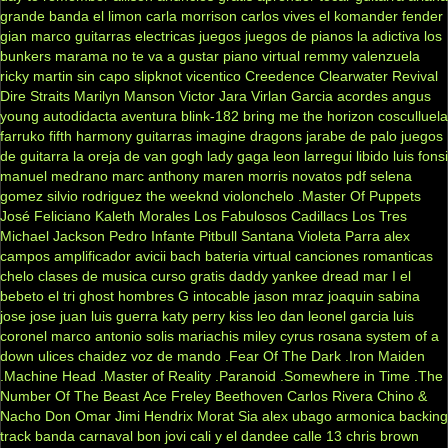
grande
banda el limon
carla morrison
carlos vives
el komander
fender
gian marco
guitarras electricas
juegos
juegos de pianos
la adictiva
los
bunkers
marama
no te va a gustar
piano virtual
remmy valenzuela
ricky martin
sin capo
slipknot
vicentico
Creedence Clearwater Revival
Dire Straits
Marilyn Manson
Victor Jara
Virlan Garcia
acordes
angus
young
autodidacta
aventura
blink-182
bring me the horizon
cosculluela
farruko
fifth harmony
guitarras
imagine dragons
jarabe de palo
juegos
de guitarra
la oreja de van gogh
lady gaga
leon larregui
libido
luis fonsi
manuel medrano
marc anthony
maren morris
novatos
pdf
selena
gomez
silvio rodriguez
the weeknd
violonchelo
.Master Of Puppets
José Feliciano
Kaleth Morales
Los Fabulosos Cadillacs
Los Tres
Michael Jackson
Pedro Infante
Pitbull
Santana
Violeta Parra
alex
campos
amplificador
avicii
bach
bateria virtual
canciones romanticas
chelo
clases de musica
curso gratis
daddy yankee
dread mar I
el
bebeto
el tri
ghost
hombres G
intocable
jason mraz
joaquin sabina
jose jose
juan luis guerra
katy perry
kiss
leo dan
leonel garcia
luis
coronel
marco antonio solis
mariachis
miley cyrus
rosana
system of a
down
ulices chaidez
voz de mando
.Fear Of The Dark
.Iron Maiden
.Machine Head
.Master of Reality
.Paranoid
.Somewhere in Time
.The
Number Of The Beast
Ace Freley
Beethoven
Carlos Rivera
Chino &
Nacho
Don Omar
Jimi Hendrix
Morat
Sia
alex ubago
armonica
backing
track
banda carnaval
bon jovi
cali y el dandee
calle 13
chris brown