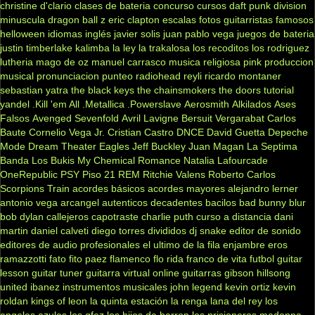
christine d'clario
clases de bateria
concurso
cursos
daft punk
division
minuscula
dragon ball z
eric clapton
escalas
fotos
guitarristas famosos
helloween
idiomas
inglés
javier solis
juan pablo vega
juegos de bateria
justin timberlake
kalimba
la ley
la trakalosa
los recoditos
los rodriguez
lutheria
mago de oz
manuel carrasco
musica religiosa
pink
produccion
musical
pronunciacion
punteo
radiohead
reyli
ricardo montaner
sebastian yatra
the black keys
the chainsmokers
the doors
tutorial
yandel
.Kill 'em All
.Metallica
.Powerslave
Aerosmith
Alkilados
Ases
Falsos
Avenged Sevenfold
Avril Lavigne
Bersuit Vergarabat
Carlos
Baute
Cornelio Vega Jr.
Cristian Castro
DNCE
David Guetta
Depeche
Mode
Dream Theater
Eagles
Jeff Buckley
Juan Magan
La Septima
Banda
Los Bukis
My Chemical Romance
Natalia Lafourcade
OneRepublic
PSY
Piso 21
REM
Ritchie Valens
Roberto Carlos
Scorpions
Train
acordes básicos
acordes mayores
alejandro lerner
antonio vega
arcangel
autenticos decadentes
bacilos
bad bunny
blur
bob dylan
callejeros
capotraste
charlie puth
curso a distancia
dani
martin
daniel calveti
diego torres
divididos
dj snake
editor de sonido
editores de audio profesionales
el ultimo de la fila
enjambre
eros
ramazzotti
fato
fito paez
flamenco
flo rida
franco de vita
futbol
guitar
lesson
guitar tuner
guitarra virtual online
guitarras gibson
hillsong
united
ibanez
instrumentos musicales
john legend
kevin ortiz
kevin
roldan
kings of leon
la quinta estación
la renga
lana del rey
los
angeles azules
los gfez
los hijos de barron
los prisioneros
madonna