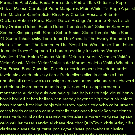
Parmalee
Paul Anka
Paula Fernandes
Pedro Elías Gutiérrez
Pepe
Guízar
Peteco Carabajal
Peter Manjarres
Plain White T's
Rage Against
The Machine
Ramón Sixto Ríos
Ray Charles
Rescate
Roberto
Orellana
Roberto Parra
Rocio Durcal
Rodrigo Amarante
Ross Lynch
Roy Orbison
Ruben Blades
Ruben Fuentes
Sabú
Salserin
Sam Hunt
Seether
Sleeping with Sirens
Sober
Staind
Stone Temple Pilots
Sum
41
Sumo
Tchaikovsky
Teen Tops
The Animals
The Everly Brothers
The
Hollies
The Jam
The Ramones
The Script
The Who
Tiesto
Tom Jobim
Tomatito
Tracy Chapman
Tu banda pedida y tus videos
Vampire
Weekend
Van Halen
Vanesa Martín
Vete a la Versh
Vicentico Valdés
Victor Acosta
Victor Victor
Vinícius de Moraes
Violetta
Violão
Wheatus
Zac Brown Band
Zacarias Ferreira
acordeon
acustica
adobe
adriel
favela
alex zurdo
alexis y fido
alfredo olivas
alice in chains
all that
remains
all time low
alta consigna
amazon
anastacia
andrea echeverri
android
andy grammer
antonio aguilar
anuel aa
apps
armando
manzanero
audacity
aula
axn
bajo quinto
bajo tierra
bajo virtual
banjo
barak
barilari
bebes
belinda
ben moody
beyonce
big time rush
bolero
boss
brahms
breaking benjamin
britney spears
caloncho
calor urbano
calvin harris
camaron
camila cabello
canciones brasileñas
canciones
rusas
carla bruni
carlos asensio
carlos eleta almaran
carly rae jepsen
cello
celular
cesar sandoval
chase rice
chocQuibTown
chris jeday
cifra
clarinete
clases de guitarra por skype
clases por webcam
clasica
comprar
compás
consejos
corno francés
coverdale
crecer german