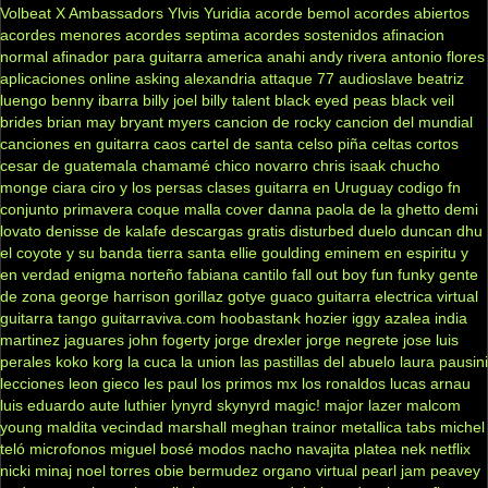
Volbeat
X Ambassadors
Ylvis
Yuridia
acorde bemol
acordes abiertos
acordes menores
acordes septima
acordes sostenidos
afinacion
normal
afinador para guitarra
america
anahi
andy rivera
antonio flores
aplicaciones online
asking alexandria
attaque 77
audioslave
beatriz
luengo
benny ibarra
billy joel
billy talent
black eyed peas
black veil
brides
brian may
bryant myers
cancion de rocky
cancion del mundial
canciones en guitarra
caos
cartel de santa
celso piña
celtas cortos
cesar de guatemala
chamamé
chico novarro
chris isaak
chucho
monge
ciara
ciro y los persas
clases guitarra en Uruguay
codigo fn
conjunto primavera
coque malla
cover
danna paola
de la ghetto
demi
lovato
denisse de kalafe
descargas gratis
disturbed
duelo
duncan dhu
el coyote y su banda tierra santa
ellie goulding
eminem
en espiritu y
en verdad
enigma norteño
fabiana cantilo
fall out boy
fun
funky
gente
de zona
george harrison
gorillaz
gotye
guaco
guitarra electrica virtual
guitarra tango
guitarraviva.com
hoobastank
hozier
iggy azalea
india
martinez
jaguares
john fogerty
jorge drexler
jorge negrete
jose luis
perales
koko
korg
la cuca
la union
las pastillas del abuelo
laura pausini
lecciones
leon gieco
les paul
los primos mx
los ronaldos
lucas arnau
luis eduardo aute
luthier
lynyrd skynyrd
magic!
major lazer
malcom
young
maldita vecindad
marshall
meghan trainor
metallica tabs
michel
teló
microfonos
miguel bosé
modos
nacho
navajita platea
nek
netflix
nicki minaj
noel torres
obie bermudez
organo virtual
pearl jam
peavey