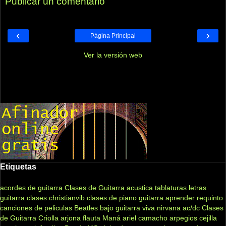
Publicar un comentario
‹
›
Página Principal
Ver la versión web
Etiquetas
acordes de guitarra
Clases de Guitarra acustica
tablaturas
letras
guitarra clases
christianvib
clases de piano
guitarra
aprender
requinto
canciones de peliculas
Beatles
bajo
guitarra viva
nirvana
ac/dc
Clases
de Guitarra Criolla
arjona
flauta
Maná
ariel camacho
arpegios
cejilla