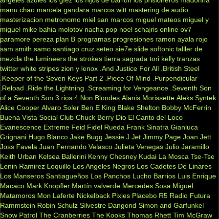
manu chao
marcela gandara
marcos witt
mastering de audio
masterizacion
metronomo
miel san marcos
miguel mateos
miguel y
miguel
mike bahia
molotov
nacha pop
noel schajris
online
ov7
paramore
pereza
plan B
programas
progresiones
ramon ayala
rojo
sam smith
samo
santiago cruz
seteo
sie7e
slide
softonic
talller de
mezcla
the lumineers
the strokes
tierra sagrada
tori kelly
tranzas
twitter
white stripes
zion y lenox
.And Justice For All
.British Steel
.Keeper of the Seven Keys Part 2
.Piece Of Mind
.Purpendicular
.Reload
.Ride the Lightning
.Screaming for Vengeance
.Seventh Son
of a Seventh Son
3 rios
4 Non Blondes
Alanis Morissette
Aleks Syntek
Alice Cooper
Alvaro Soler
Ben E King
Blake Shelton
Bobby McFerrin
Buena Vista Social Club
Chuck Berry
Dio
El Canto del Loco
Evanescence
Extreme
Feid
Fidel Rueda
Frank Sinatra
Gianluca
Grignani
Hugo Blanco
Jake Bugg
Jessie J
Jet
Jimmy Page
Joan Jett
Joss Favela
Juan Fernando Velasco
Julieta Venegas
Julio Jaramillo
Keith Urban
Kelsea Ballerini
Kenny Chesney
Kudai
La Mosca Tse-Tse
Lenin Ramirez
Loquillo
Los Angeles Negros
Los Cadetes De Linares
Los Manseros Santiagueños
Los Panchos
Lucho Barrios
Luis Enrique
Macaco
Mark Knopfler
Martín valverde
Mercedes Sosa
Miguel
Matamoros
Mon Laferte
Nickelback
Pixies
Placebo
R5
Radio Futura
Rammstein
Robin Schulz
Silvestre Dangond
Simon and Garfunkel
Snow Patrol
The Cranberries
The Kooks
Thomas Rhett
Tim McGraw