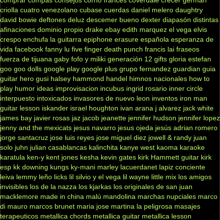
criolla
cuatro venezolano
cubase
cuerdas
daniel melero
daughtry
david bowie
deftones
deluz
descemer bueno
dexter
diapasón
distintas
afinaciones
dominio propio
drake
ebay
edith marquez
el vega
elvis
crespo
enchufa la guitarra
epiphone
erasure
española
esperanza de
vida
facebook
fanny lu
five finger death punch
francis lai
fraseos
fuerza de tijuana
gaby fofo y miliki
generación 12
gifts
gloria estefan
goo goo dolls
google play
google plus
grupo fernandez
guardian
guia
guitar hero
gusi
halsey
hammond
handel
himnos nacionales
how to
play
humor
ideas
improvisacion
incubus
ingrid rosario
inner circle
interpuesto
intoxicados
invasores de nuevo leon
inventos
iron man
guitar lesson
iskander
israel houghton
ivan arana
j alvarez
jack white
james bay
javier rosas
jaz jacob
jeanette
jennifer hudson
jennifer lopez
jenny and the mexicats
jesus navarro
jesus ojeda
jesús adrian romero
jorge santacruz
jose luis reyes
jose miguel diez
jowell & randy
juan
solo
juhn
julian casablancas
kalinchita
kanye west
kaoma
karaoke
karatula
ken-y
kent jones
kesha
kevin gates
kirk Hammett guitar
kirk
esp
kk downing
kungs
ky-mani marley
lacuerdanet
lapiz conciente
leiva
lemmy
leño
licks
lil silvio y el vega
lil wayne
little mix
los amigos
invisibles
los de la nazza
los kjarkas
los originales de san juan
macklemore
made in china
malú
mandolina
marchas nupciales
marco
di mauro
marcos brunet
maria jose
martina la peligrosa
masajes
terapeuticos
metallica chords
metallica guitar
metallica lesson