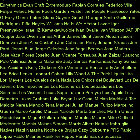
Eurythmics
Evan Craft
Extremoduro
Fabian Corrales
Federico Villa
Felipe Pelaez
Flume
Fools Garden
Foster the People
Francesco Yates
G-Eazy
Glenn Tipton
Gloria Gaynor
Gnash
Granger Smith
Guillermo
Rodríguez Fiffe
Hayley Williams
He Is We
Héctor Lavoe
Igor
Presnyakov
Israel IZ Kamakawiwo'ole
Ivan Ovalle
Ivan Villazon
JAF
JP
Cooper
Jake Owen
James Arthur
James Blunt
Jason Aldean
Jason
Donovan
Jhon Alex Castaño
Joe Cuba
Joe Perry
Johann Strauss
Jon
Pardi
Jonas Blue
Jorge Celedon
Jose Angel Bedoya
Jose Madero
Jose Vaca Flores
Joseíto
Juan Vicente Torrealba
Juan Záizar
Juancho
Polo Valencia
Juanito Makandé
Judy Santos
Kai
Kansas
Kany Garcia
Kar Accidents
Kelly Clarkson
Kiko Veneno
La Beriso
Lady Antebellum
Lee Brice
Lenka
Leonard Cohen
Lilly Wood & The Prick
Liquits
Lira
Lori Meyers
Los Abuelos de la Nada
Los Chicos del Boulevard
Los De
Adentro
Los Impacientes
Los Rancheros
Los Sebastianes
Los
Secretos
Los Visconti
Lucas Sugo
Luciano Pereyra
Luis Aguilé
Luis
Demetrio
Lukas Graham
Luke Bryan
Luz Casal
M clan
Maddie & Tae
Maldita Nerea
Manolo Tena
Manuel Julian
Manuel Turizo
Marcelino
Guerra
Marco Aurelio
Marcos Yaroide
Marta Sanchez
Martín Urieta
Mendelssohn
Miguel Gallardo
Miguel Morales
Mijares
Mike Oldfield
Moderatto
Moenia
Moises Simons
Morris Albert
Natalie Imbruglia
Natives
Natti Natasha
Noche de Brujas
Ozzy Osbourne
PRS
Pablo
Lopez
Pablo Milanes
Painkiller
Pappo
Paralamas do Sucesso