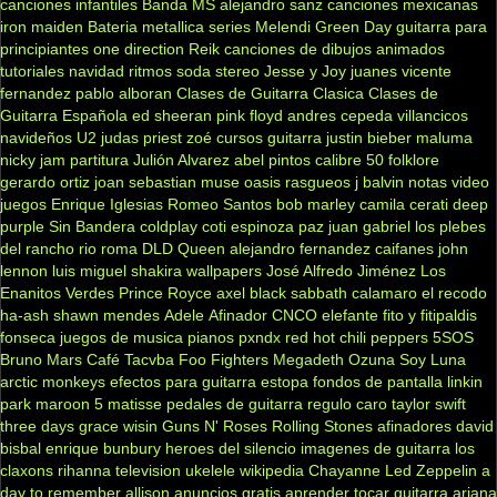
canciones infantiles
Banda MS
alejandro sanz
canciones mexicanas
iron maiden
Bateria
metallica
series
Melendi
Green Day
guitarra para
principiantes
one direction
Reik
canciones de dibujos animados
tutoriales
navidad
ritmos
soda stereo
Jesse y Joy
juanes
vicente
fernandez
pablo alboran
Clases de Guitarra Clasica
Clases de
Guitarra Española
ed sheeran
pink floyd
andres cepeda
villancicos
navideños
U2
judas priest
zoé
cursos guitarra
justin bieber
maluma
nicky jam
partitura
Julión Alvarez
abel pintos
calibre 50
folklore
gerardo ortiz
joan sebastian
muse
oasis
rasgueos
j balvin
notas
video
juegos
Enrique Iglesias
Romeo Santos
bob marley
camila
cerati
deep
purple
Sin Bandera
coldplay
coti
espinoza paz
juan gabriel
los plebes
del rancho
rio roma
DLD
Queen
alejandro fernandez
caifanes
john
lennon
luis miguel
shakira
wallpapers
José Alfredo Jiménez
Los
Enanitos Verdes
Prince Royce
axel
black sabbath
calamaro
el recodo
ha-ash
shawn mendes
Adele
Afinador
CNCO
elefante
fito y fitipaldis
fonseca
juegos de musica
pianos
pxndx
red hot chili peppers
5SOS
Bruno Mars
Café Tacvba
Foo Fighters
Megadeth
Ozuna
Soy Luna
arctic monkeys
efectos para guitarra
estopa
fondos de pantalla
linkin
park
maroon 5
matisse
pedales de guitarra
regulo caro
taylor swift
three days grace
wisin
Guns N' Roses
Rolling Stones
afinadores
david
bisbal
enrique bunbury
heroes del silencio
imagenes de guitarra
los
claxons
rihanna
television
ukelele
wikipedia
Chayanne
Led Zeppelin
a
day to remember
allison
anuncios gratis
aprender tocar guitarra
ariana