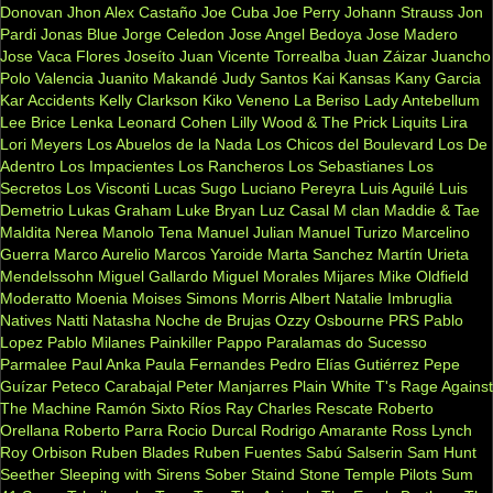
Donovan
Jhon Alex Castaño
Joe Cuba
Joe Perry
Johann Strauss
Jon
Pardi
Jonas Blue
Jorge Celedon
Jose Angel Bedoya
Jose Madero
Jose Vaca Flores
Joseíto
Juan Vicente Torrealba
Juan Záizar
Juancho
Polo Valencia
Juanito Makandé
Judy Santos
Kai
Kansas
Kany Garcia
Kar Accidents
Kelly Clarkson
Kiko Veneno
La Beriso
Lady Antebellum
Lee Brice
Lenka
Leonard Cohen
Lilly Wood & The Prick
Liquits
Lira
Lori Meyers
Los Abuelos de la Nada
Los Chicos del Boulevard
Los De
Adentro
Los Impacientes
Los Rancheros
Los Sebastianes
Los
Secretos
Los Visconti
Lucas Sugo
Luciano Pereyra
Luis Aguilé
Luis
Demetrio
Lukas Graham
Luke Bryan
Luz Casal
M clan
Maddie & Tae
Maldita Nerea
Manolo Tena
Manuel Julian
Manuel Turizo
Marcelino
Guerra
Marco Aurelio
Marcos Yaroide
Marta Sanchez
Martín Urieta
Mendelssohn
Miguel Gallardo
Miguel Morales
Mijares
Mike Oldfield
Moderatto
Moenia
Moises Simons
Morris Albert
Natalie Imbruglia
Natives
Natti Natasha
Noche de Brujas
Ozzy Osbourne
PRS
Pablo
Lopez
Pablo Milanes
Painkiller
Pappo
Paralamas do Sucesso
Parmalee
Paul Anka
Paula Fernandes
Pedro Elías Gutiérrez
Pepe
Guízar
Peteco Carabajal
Peter Manjarres
Plain White T's
Rage Against
The Machine
Ramón Sixto Ríos
Ray Charles
Rescate
Roberto
Orellana
Roberto Parra
Rocio Durcal
Rodrigo Amarante
Ross Lynch
Roy Orbison
Ruben Blades
Ruben Fuentes
Sabú
Salserin
Sam Hunt
Seether
Sleeping with Sirens
Sober
Staind
Stone Temple Pilots
Sum