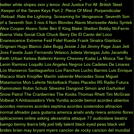
twitter
white stripes
zion y lenox
.And Justice For All
.British Steel
.Keeper of the Seven Keys Part 2
.Piece Of Mind
.Purpendicular
.Reload
.Ride the Lightning
.Screaming for Vengeance
.Seventh Son
of a Seventh Son
3 rios
4 Non Blondes
Alanis Morissette
Aleks Syntek
Alice Cooper
Alvaro Soler
Ben E King
Blake Shelton
Bobby McFerrin
Buena Vista Social Club
Chuck Berry
Dio
El Canto del Loco
Evanescence
Extreme
Feid
Fidel Rueda
Frank Sinatra
Gianluca
Grignani
Hugo Blanco
Jake Bugg
Jessie J
Jet
Jimmy Page
Joan Jett
Joss Favela
Juan Fernando Velasco
Julieta Venegas
Julio Jaramillo
Keith Urban
Kelsea Ballerini
Kenny Chesney
Kudai
La Mosca Tse-Tse
Lenin Ramirez
Loquillo
Los Angeles Negros
Los Cadetes De Linares
Los Manseros Santiagueños
Los Panchos
Lucho Barrios
Luis Enrique
Macaco
Mark Knopfler
Martín valverde
Mercedes Sosa
Miguel
Matamoros
Mon Laferte
Nickelback
Pixies
Placebo
R5
Radio Futura
Rammstein
Robin Schulz
Silvestre Dangond
Simon and Garfunkel
Snow Patrol
The Cranberries
The Kooks
Thomas Rhett
Tim McGraw
Volbeat
X Ambassadors
Ylvis
Yuridia
acorde bemol
acordes abiertos
acordes menores
acordes septima
acordes sostenidos
afinacion
normal
afinador para guitarra
america
anahi
andy rivera
antonio flores
aplicaciones online
asking alexandria
attaque 77
audioslave
beatriz
luengo
benny ibarra
billy joel
billy talent
black eyed peas
black veil
brides
brian may
bryant myers
cancion de rocky
cancion del mundial