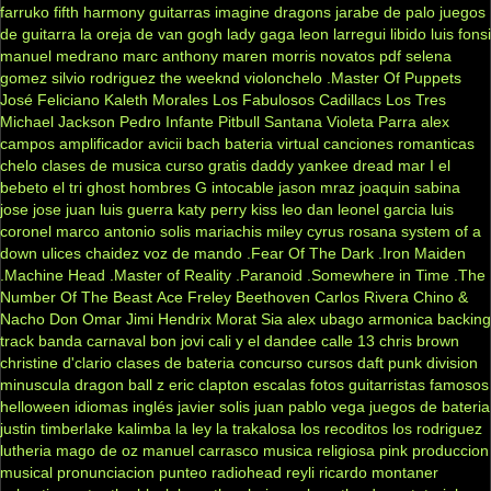
farruko
fifth harmony
guitarras
imagine dragons
jarabe de palo
juegos
de guitarra
la oreja de van gogh
lady gaga
leon larregui
libido
luis fonsi
manuel medrano
marc anthony
maren morris
novatos
pdf
selena
gomez
silvio rodriguez
the weeknd
violonchelo
.Master Of Puppets
José Feliciano
Kaleth Morales
Los Fabulosos Cadillacs
Los Tres
Michael Jackson
Pedro Infante
Pitbull
Santana
Violeta Parra
alex
campos
amplificador
avicii
bach
bateria virtual
canciones romanticas
chelo
clases de musica
curso gratis
daddy yankee
dread mar I
el
bebeto
el tri
ghost
hombres G
intocable
jason mraz
joaquin sabina
jose jose
juan luis guerra
katy perry
kiss
leo dan
leonel garcia
luis
coronel
marco antonio solis
mariachis
miley cyrus
rosana
system of a
down
ulices chaidez
voz de mando
.Fear Of The Dark
.Iron Maiden
.Machine Head
.Master of Reality
.Paranoid
.Somewhere in Time
.The
Number Of The Beast
Ace Freley
Beethoven
Carlos Rivera
Chino &
Nacho
Don Omar
Jimi Hendrix
Morat
Sia
alex ubago
armonica
backing
track
banda carnaval
bon jovi
cali y el dandee
calle 13
chris brown
christine d'clario
clases de bateria
concurso
cursos
daft punk
division
minuscula
dragon ball z
eric clapton
escalas
fotos
guitarristas famosos
helloween
idiomas
inglés
javier solis
juan pablo vega
juegos de bateria
justin timberlake
kalimba
la ley
la trakalosa
los recoditos
los rodriguez
lutheria
mago de oz
manuel carrasco
musica religiosa
pink
produccion
musical
pronunciacion
punteo
radiohead
reyli
ricardo montaner