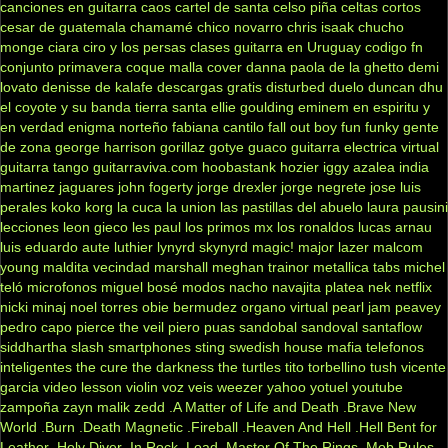
canciones en guitarra
caos
cartel de santa
celso piña
celtas cortos
cesar de guatemala
chamamé
chico novarro
chris isaak
chucho
monge
ciara
ciro y los persas
clases guitarra en Uruguay
codigo fn
conjunto primavera
coque malla
cover
danna paola
de la ghetto
demi
lovato
denisse de kalafe
descargas gratis
disturbed
duelo
duncan dhu
el coyote y su banda tierra santa
ellie goulding
eminem
en espiritu y
en verdad
enigma norteño
fabiana cantilo
fall out boy
fun
funky
gente
de zona
george harrison
gorillaz
gotye
guaco
guitarra electrica virtual
guitarra tango
guitarraviva.com
hoobastank
hozier
iggy azalea
india
martinez
jaguares
john fogerty
jorge drexler
jorge negrete
jose luis
perales
koko
korg
la cuca
la union
las pastillas del abuelo
laura pausini
lecciones
leon gieco
les paul
los primos mx
los ronaldos
lucas arnau
luis eduardo aute
luthier
lynyrd skynyrd
magic!
major lazer
malcom
young
maldita vecindad
marshall
meghan trainor
metallica tabs
michel
teló
microfonos
miguel bosé
modos
nacho
navajita platea
nek
netflix
nicki minaj
noel torres
obie bermudez
organo virtual
pearl jam
peavey
pedro capo
pierce the veil
piero
puas
sandobal
sandoval
santaflow
siddhartha
slash
smartphones
sting
swedish house mafia
telefonos
inteligentes
the cure
the darkness
the turtles
tito torbellino
tush
vicente
garcia
video lesson
violin
voz veis
weezer
yahoo
yotuel
youtube
zampoña
zayn malik
zedd
.A Matter of Life and Death
.Brave New
World
.Burn
.Death Magnetic
.Fireball
.Heaven And Hell
.Hell Bent for
Leather
.Holy Diver
.In Rock
.Load
.Master Of The Rings
.Mob Rules