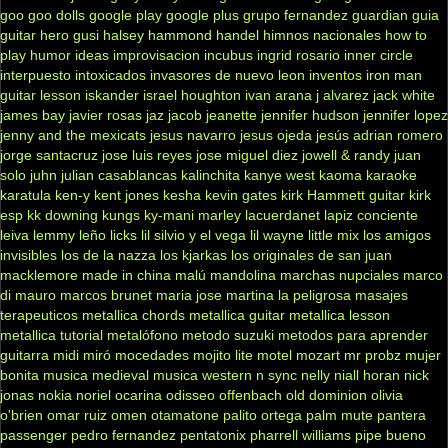
goo goo dolls
google play
google plus
grupo fernandez
guardian
guia
guitar hero
gusi
halsey
hammond
handel
himnos nacionales
how to
play
humor
ideas
improvisacion
incubus
ingrid rosario
inner circle
interpuesto
intoxicados
invasores de nuevo leon
inventos
iron man
guitar lesson
iskander
israel houghton
ivan arana
j alvarez
jack white
james bay
javier rosas
jaz jacob
jeanette
jennifer hudson
jennifer lopez
jenny and the mexicats
jesus navarro
jesus ojeda
jesús adrian romero
jorge santacruz
jose luis reyes
jose miguel diez
jowell & randy
juan
solo
juhn
julian casablancas
kalinchita
kanye west
kaoma
karaoke
karatula
ken-y
kent jones
kesha
kevin gates
kirk Hammett guitar
kirk
esp
kk downing
kungs
ky-mani marley
lacuerdanet
lapiz conciente
leiva
lemmy
leño
licks
lil silvio y el vega
lil wayne
little mix
los amigos
invisibles
los de la nazza
los kjarkas
los originales de san juan
macklemore
made in china
malú
mandolina
marchas nupciales
marco
di mauro
marcos brunet
maria jose
martina la peligrosa
masajes
terapeuticos
metallica chords
metallica guitar
metallica lesson
metallica tutorial
metalófono
metodo suzuki
metodos para aprender
guitarra
midi
miró
mocedades
mojito lite
motel
mozart
mr probz
mujer
bonita
musica medieval
musica western
n sync
nelly
niall horan
nick
jonas
nokia
noriel
ocarina
odisseo
offenbach
old dominion
olivia
o'brien
omar ruiz
omen
otamatone
palito ortega
palm mute
pantera
passenger
pedro fernandez
pentatonix
pharrell williams
pipe bueno