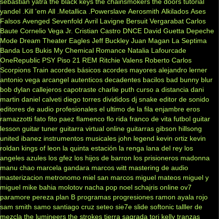
sebastian yatra
the black keys
the chainsmokers
the doors
tutorial
yandel
.Kill 'em All
.Metallica
.Powerslave
Aerosmith
Alkilados
Ases
Falsos
Avenged Sevenfold
Avril Lavigne
Bersuit Vergarabat
Carlos
Baute
Cornelio Vega Jr.
Cristian Castro
DNCE
David Guetta
Depeche
Mode
Dream Theater
Eagles
Jeff Buckley
Juan Magan
La Septima
Banda
Los Bukis
My Chemical Romance
Natalia Lafourcade
OneRepublic
PSY
Piso 21
REM
Ritchie Valens
Roberto Carlos
Scorpions
Train
acordes básicos
acordes mayores
alejandro lerner
antonio vega
arcangel
autenticos decadentes
bacilos
bad bunny
blur
bob dylan
callejeros
capotraste
charlie puth
curso a distancia
dani
martin
daniel calveti
diego torres
divididos
dj snake
editor de sonido
editores de audio profesionales
el ultimo de la fila
enjambre
eros
ramazzotti
fato
fito paez
flamenco
flo rida
franco de vita
futbol
guitar
lesson
guitar tuner
guitarra virtual online
guitarras gibson
hillsong
united
ibanez
instrumentos musicales
john legend
kevin ortiz
kevin
roldan
kings of leon
la quinta estación
la renga
lana del rey
los
angeles azules
los gfez
los hijos de barron
los prisioneros
madonna
manu chao
marcela gandara
marcos witt
mastering de audio
masterizacion
metronomo
miel san marcos
miguel mateos
miguel y
miguel
mike bahia
molotov
nacha pop
noel schajris
online
ov7
paramore
pereza
plan B
programas
progresiones
ramon ayala
rojo
sam smith
samo
santiago cruz
seteo
sie7e
slide
softonic
talller de
mezcla
the lumineers
the strokes
tierra sagrada
tori kelly
tranzas