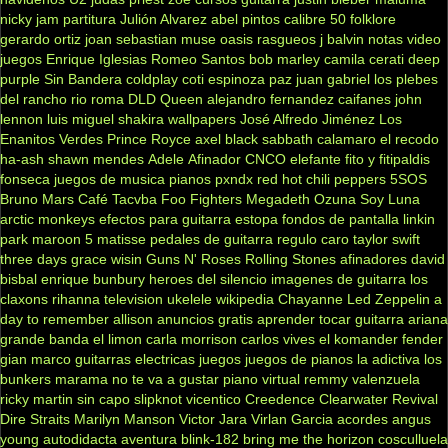
nicky jam
partitura
Julión Alvarez
abel pintos
calibre 50
folklore
gerardo ortiz
joan sebastian
muse
oasis
rasgueos
j balvin
notas
video
juegos
Enrique Iglesias
Romeo Santos
bob marley
camila
cerati
deep
purple
Sin Bandera
coldplay
coti
espinoza paz
juan gabriel
los plebes
del rancho
rio roma
DLD
Queen
alejandro fernandez
caifanes
john
lennon
luis miguel
shakira
wallpapers
José Alfredo Jiménez
Los
Enanitos Verdes
Prince Royce
axel
black sabbath
calamaro
el recodo
ha-ash
shawn mendes
Adele
Afinador
CNCO
elefante
fito y fitipaldis
fonseca
juegos de musica
pianos
pxndx
red hot chili peppers
5SOS
Bruno Mars
Café Tacvba
Foo Fighters
Megadeth
Ozuna
Soy Luna
arctic monkeys
efectos para guitarra
estopa
fondos de pantalla
linkin
park
maroon 5
matisse
pedales de guitarra
regulo caro
taylor swift
three days grace
wisin
Guns N' Roses
Rolling Stones
afinadores
david
bisbal
enrique bunbury
heroes del silencio
imagenes de guitarra
los
claxons
rihanna
television
ukelele
wikipedia
Chayanne
Led Zeppelin
a
day to remember
allison
anuncios gratis
aprender tocar guitarra
ariana
grande
banda el limon
carla morrison
carlos vives
el komander
fender
gian marco
guitarras electricas
juegos
juegos de pianos
la adictiva
los
bunkers
marama
no te va a gustar
piano virtual
remmy valenzuela
ricky martin
sin capo
slipknot
vicentico
Creedence Clearwater Revival
Dire Straits
Marilyn Manson
Victor Jara
Virlan Garcia
acordes
angus
young
autodidacta
aventura
blink-182
bring me the horizon
cosculluela