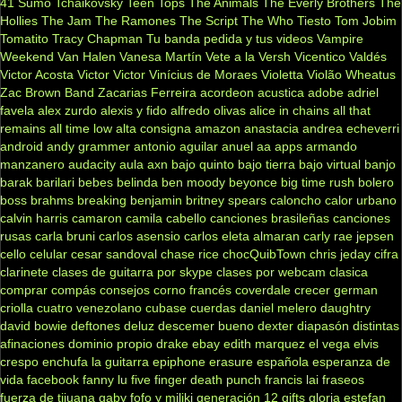
41
Sumo
Tchaikovsky
Teen Tops
The Animals
The Everly Brothers
The
Hollies
The Jam
The Ramones
The Script
The Who
Tiesto
Tom Jobim
Tomatito
Tracy Chapman
Tu banda pedida y tus videos
Vampire
Weekend
Van Halen
Vanesa Martín
Vete a la Versh
Vicentico Valdés
Victor Acosta
Victor Victor
Vinícius de Moraes
Violetta
Violão
Wheatus
Zac Brown Band
Zacarias Ferreira
acordeon
acustica
adobe
adriel
favela
alex zurdo
alexis y fido
alfredo olivas
alice in chains
all that
remains
all time low
alta consigna
amazon
anastacia
andrea echeverri
android
andy grammer
antonio aguilar
anuel aa
apps
armando
manzanero
audacity
aula
axn
bajo quinto
bajo tierra
bajo virtual
banjo
barak
barilari
bebes
belinda
ben moody
beyonce
big time rush
bolero
boss
brahms
breaking benjamin
britney spears
caloncho
calor urbano
calvin harris
camaron
camila cabello
canciones brasileñas
canciones
rusas
carla bruni
carlos asensio
carlos eleta almaran
carly rae jepsen
cello
celular
cesar sandoval
chase rice
chocQuibTown
chris jeday
cifra
clarinete
clases de guitarra por skype
clases por webcam
clasica
comprar
compás
consejos
corno francés
coverdale
crecer german
criolla
cuatro venezolano
cubase
cuerdas
daniel melero
daughtry
david bowie
deftones
deluz
descemer bueno
dexter
diapasón
distintas
afinaciones
dominio propio
drake
ebay
edith marquez
el vega
elvis
crespo
enchufa la guitarra
epiphone
erasure
española
esperanza de
vida
facebook
fanny lu
five finger death punch
francis lai
fraseos
fuerza de tijuana
gaby fofo y miliki
generación 12
gifts
gloria estefan