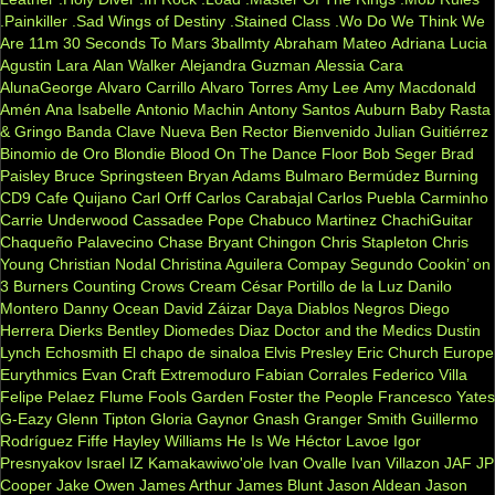
.Painkiller
.Sad Wings of Destiny
.Stained Class
.Wo Do We Think We
Are
11m
30 Seconds To Mars
3ballmty
Abraham Mateo
Adriana Lucia
Agustin Lara
Alan Walker
Alejandra Guzman
Alessia Cara
AlunaGeorge
Alvaro Carrillo
Alvaro Torres
Amy Lee
Amy Macdonald
Amén
Ana Isabelle
Antonio Machin
Antony Santos
Auburn
Baby Rasta
& Gringo
Banda Clave Nueva
Ben Rector
Bienvenido Julian Guitiérrez
Binomio de Oro
Blondie
Blood On The Dance Floor
Bob Seger
Brad
Paisley
Bruce Springsteen
Bryan Adams
Bulmaro Bermúdez
Burning
CD9
Cafe Quijano
Carl Orff
Carlos Carabajal
Carlos Puebla
Carminho
Carrie Underwood
Cassadee Pope
Chabuco Martinez
ChachiGuitar
Chaqueño Palavecino
Chase Bryant
Chingon
Chris Stapleton
Chris
Young
Christian Nodal
Christina Aguilera
Compay Segundo
Cookin’ on
3 Burners
Counting Crows
Cream
César Portillo de la Luz
Danilo
Montero
Danny Ocean
David Záizar
Daya
Diablos Negros
Diego
Herrera
Dierks Bentley
Diomedes Diaz
Doctor and the Medics
Dustin
Lynch
Echosmith
El chapo de sinaloa
Elvis Presley
Eric Church
Europe
Eurythmics
Evan Craft
Extremoduro
Fabian Corrales
Federico Villa
Felipe Pelaez
Flume
Fools Garden
Foster the People
Francesco Yates
G-Eazy
Glenn Tipton
Gloria Gaynor
Gnash
Granger Smith
Guillermo
Rodríguez Fiffe
Hayley Williams
He Is We
Héctor Lavoe
Igor
Presnyakov
Israel IZ Kamakawiwo'ole
Ivan Ovalle
Ivan Villazon
JAF
JP
Cooper
Jake Owen
James Arthur
James Blunt
Jason Aldean
Jason