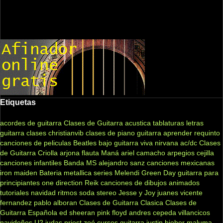
Etiquetas
acordes de guitarra
Clases de Guitarra acustica
tablaturas
letras
guitarra clases
christianvib
clases de piano
guitarra
aprender
requinto
canciones de peliculas
Beatles
bajo
guitarra viva
nirvana
ac/dc
Clases
de Guitarra Criolla
arjona
flauta
Maná
ariel camacho
arpegios
cejilla
canciones infantiles
Banda MS
alejandro sanz
canciones mexicanas
iron maiden
Bateria
metallica
series
Melendi
Green Day
guitarra para
principiantes
one direction
Reik
canciones de dibujos animados
tutoriales
navidad
ritmos
soda stereo
Jesse y Joy
juanes
vicente
fernandez
pablo alboran
Clases de Guitarra Clasica
Clases de
Guitarra Española
ed sheeran
pink floyd
andres cepeda
villancicos
navideños
U2
judas priest
zoé
cursos guitarra
justin bieber
maluma