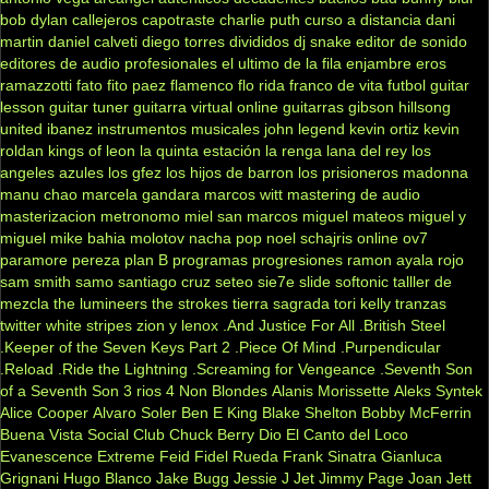
bob dylan
callejeros
capotraste
charlie puth
curso a distancia
dani
martin
daniel calveti
diego torres
divididos
dj snake
editor de sonido
editores de audio profesionales
el ultimo de la fila
enjambre
eros
ramazzotti
fato
fito paez
flamenco
flo rida
franco de vita
futbol
guitar
lesson
guitar tuner
guitarra virtual online
guitarras gibson
hillsong
united
ibanez
instrumentos musicales
john legend
kevin ortiz
kevin
roldan
kings of leon
la quinta estación
la renga
lana del rey
los
angeles azules
los gfez
los hijos de barron
los prisioneros
madonna
manu chao
marcela gandara
marcos witt
mastering de audio
masterizacion
metronomo
miel san marcos
miguel mateos
miguel y
miguel
mike bahia
molotov
nacha pop
noel schajris
online
ov7
paramore
pereza
plan B
programas
progresiones
ramon ayala
rojo
sam smith
samo
santiago cruz
seteo
sie7e
slide
softonic
talller de
mezcla
the lumineers
the strokes
tierra sagrada
tori kelly
tranzas
twitter
white stripes
zion y lenox
.And Justice For All
.British Steel
.Keeper of the Seven Keys Part 2
.Piece Of Mind
.Purpendicular
.Reload
.Ride the Lightning
.Screaming for Vengeance
.Seventh Son
of a Seventh Son
3 rios
4 Non Blondes
Alanis Morissette
Aleks Syntek
Alice Cooper
Alvaro Soler
Ben E King
Blake Shelton
Bobby McFerrin
Buena Vista Social Club
Chuck Berry
Dio
El Canto del Loco
Evanescence
Extreme
Feid
Fidel Rueda
Frank Sinatra
Gianluca
Grignani
Hugo Blanco
Jake Bugg
Jessie J
Jet
Jimmy Page
Joan Jett