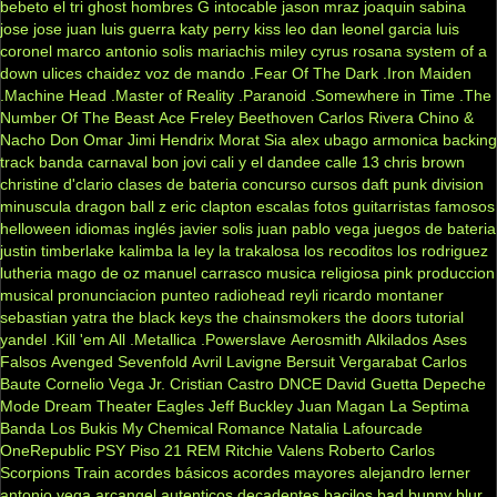
bebeto
el tri
ghost
hombres G
intocable
jason mraz
joaquin sabina
jose jose
juan luis guerra
katy perry
kiss
leo dan
leonel garcia
luis
coronel
marco antonio solis
mariachis
miley cyrus
rosana
system of a
down
ulices chaidez
voz de mando
.Fear Of The Dark
.Iron Maiden
.Machine Head
.Master of Reality
.Paranoid
.Somewhere in Time
.The
Number Of The Beast
Ace Freley
Beethoven
Carlos Rivera
Chino &
Nacho
Don Omar
Jimi Hendrix
Morat
Sia
alex ubago
armonica
backing
track
banda carnaval
bon jovi
cali y el dandee
calle 13
chris brown
christine d'clario
clases de bateria
concurso
cursos
daft punk
division
minuscula
dragon ball z
eric clapton
escalas
fotos
guitarristas famosos
helloween
idiomas
inglés
javier solis
juan pablo vega
juegos de bateria
justin timberlake
kalimba
la ley
la trakalosa
los recoditos
los rodriguez
lutheria
mago de oz
manuel carrasco
musica religiosa
pink
produccion
musical
pronunciacion
punteo
radiohead
reyli
ricardo montaner
sebastian yatra
the black keys
the chainsmokers
the doors
tutorial
yandel
.Kill 'em All
.Metallica
.Powerslave
Aerosmith
Alkilados
Ases
Falsos
Avenged Sevenfold
Avril Lavigne
Bersuit Vergarabat
Carlos
Baute
Cornelio Vega Jr.
Cristian Castro
DNCE
David Guetta
Depeche
Mode
Dream Theater
Eagles
Jeff Buckley
Juan Magan
La Septima
Banda
Los Bukis
My Chemical Romance
Natalia Lafourcade
OneRepublic
PSY
Piso 21
REM
Ritchie Valens
Roberto Carlos
Scorpions
Train
acordes básicos
acordes mayores
alejandro lerner
antonio vega
arcangel
autenticos decadentes
bacilos
bad bunny
blur