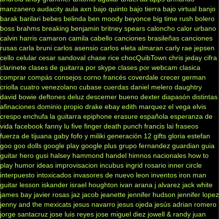
manzanero
audacity
aula
axn
bajo quinto
bajo tierra
bajo virtual
banjo
barak
barilari
bebes
belinda
ben moody
beyonce
big time rush
bolero
boss
brahms
breaking benjamin
britney spears
caloncho
calor urbano
calvin harris
camaron
camila cabello
canciones brasileñas
canciones
rusas
carla bruni
carlos asensio
carlos eleta almaran
carly rae jepsen
cello
celular
cesar sandoval
chase rice
chocQuibTown
chris jeday
cifra
clarinete
clases de guitarra por skype
clases por webcam
clasica
comprar
compás
consejos
corno francés
coverdale
crecer german
criolla
cuatro venezolano
cubase
cuerdas
daniel melero
daughtry
david bowie
deftones
deluz
descemer bueno
dexter
diapasón
distintas
afinaciones
dominio propio
drake
ebay
edith marquez
el vega
elvis
crespo
enchufa la guitarra
epiphone
erasure
española
esperanza de
vida
facebook
fanny lu
five finger death punch
francis lai
fraseos
fuerza de tijuana
gaby fofo y miliki
generación 12
gifts
gloria estefan
goo goo dolls
google play
google plus
grupo fernandez
guardian
guia
guitar hero
gusi
halsey
hammond
handel
himnos nacionales
how to
play
humor
ideas
improvisacion
incubus
ingrid rosario
inner circle
interpuesto
intoxicados
invasores de nuevo leon
inventos
iron man
guitar lesson
iskander
israel houghton
ivan arana
j alvarez
jack white
james bay
javier rosas
jaz jacob
jeanette
jennifer hudson
jennifer lopez
jenny and the mexicats
jesus navarro
jesus ojeda
jesús adrian romero
jorge santacruz
jose luis reyes
jose miguel diez
jowell & randy
juan