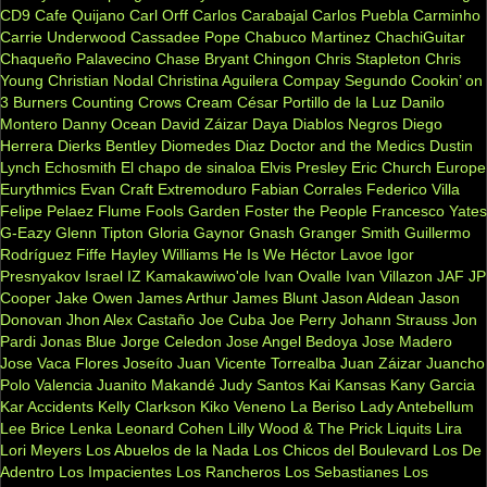
CD9
Cafe Quijano
Carl Orff
Carlos Carabajal
Carlos Puebla
Carminho
Carrie Underwood
Cassadee Pope
Chabuco Martinez
ChachiGuitar
Chaqueño Palavecino
Chase Bryant
Chingon
Chris Stapleton
Chris
Young
Christian Nodal
Christina Aguilera
Compay Segundo
Cookin’ on
3 Burners
Counting Crows
Cream
César Portillo de la Luz
Danilo
Montero
Danny Ocean
David Záizar
Daya
Diablos Negros
Diego
Herrera
Dierks Bentley
Diomedes Diaz
Doctor and the Medics
Dustin
Lynch
Echosmith
El chapo de sinaloa
Elvis Presley
Eric Church
Europe
Eurythmics
Evan Craft
Extremoduro
Fabian Corrales
Federico Villa
Felipe Pelaez
Flume
Fools Garden
Foster the People
Francesco Yates
G-Eazy
Glenn Tipton
Gloria Gaynor
Gnash
Granger Smith
Guillermo
Rodríguez Fiffe
Hayley Williams
He Is We
Héctor Lavoe
Igor
Presnyakov
Israel IZ Kamakawiwo'ole
Ivan Ovalle
Ivan Villazon
JAF
JP
Cooper
Jake Owen
James Arthur
James Blunt
Jason Aldean
Jason
Donovan
Jhon Alex Castaño
Joe Cuba
Joe Perry
Johann Strauss
Jon
Pardi
Jonas Blue
Jorge Celedon
Jose Angel Bedoya
Jose Madero
Jose Vaca Flores
Joseíto
Juan Vicente Torrealba
Juan Záizar
Juancho
Polo Valencia
Juanito Makandé
Judy Santos
Kai
Kansas
Kany Garcia
Kar Accidents
Kelly Clarkson
Kiko Veneno
La Beriso
Lady Antebellum
Lee Brice
Lenka
Leonard Cohen
Lilly Wood & The Prick
Liquits
Lira
Lori Meyers
Los Abuelos de la Nada
Los Chicos del Boulevard
Los De
Adentro
Los Impacientes
Los Rancheros
Los Sebastianes
Los