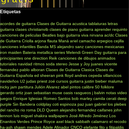
Etiquetas
acordes de guitarra
Clases de Guitarra acustica
tablaturas
letras
guitarra clases
christianvib
clases de piano
guitarra
aprender
requinto
canciones de peliculas
Beatles
bajo
guitarra viva
nirvana
ac/dc
Clases
de Guitarra Criolla
arjona
flauta
Maná
ariel camacho
arpegios
cejilla
canciones infantiles
Banda MS
alejandro sanz
canciones mexicanas
iron maiden
Bateria
metallica
series
Melendi
Green Day
guitarra para
principiantes
one direction
Reik
canciones de dibujos animados
tutoriales
navidad
ritmos
soda stereo
Jesse y Joy
juanes
vicente
fernandez
pablo alboran
Clases de Guitarra Clasica
Clases de
Guitarra Española
ed sheeran
pink floyd
andres cepeda
villancicos
navideños
U2
judas priest
zoé
cursos guitarra
justin bieber
maluma
nicky jam
partitura
Julión Alvarez
abel pintos
calibre 50
folklore
gerardo ortiz
joan sebastian
muse
oasis
rasgueos
j balvin
notas
video
juegos
Enrique Iglesias
Romeo Santos
bob marley
camila
cerati
deep
purple
Sin Bandera
coldplay
coti
espinoza paz
juan gabriel
los plebes
del rancho
rio roma
DLD
Queen
alejandro fernandez
caifanes
john
lennon
luis miguel
shakira
wallpapers
José Alfredo Jiménez
Los
Enanitos Verdes
Prince Royce
axel
black sabbath
calamaro
el recodo
ha-ash
shawn mendes
Adele
Afinador
CNCO
elefante
fito y fitipaldis