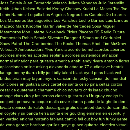
Joss Favela
Juan Fernando Velasco
Julieta Venegas
Julio Jaramillo
Keith Urban
Kelsea Ballerini
Kenny Chesney
Kudai
La Mosca Tse-Tse
Lenin Ramirez
Loquillo
Los Angeles Negros
Los Cadetes De Linares
Los Manseros Santiagueños
Los Panchos
Lucho Barrios
Luis Enrique
Macaco
Mark Knopfler
Martín valverde
Mercedes Sosa
Miguel
Matamoros
Mon Laferte
Nickelback
Pixies
Placebo
R5
Radio Futura
Rammstein
Robin Schulz
Silvestre Dangond
Simon and Garfunkel
Snow Patrol
The Cranberries
The Kooks
Thomas Rhett
Tim McGraw
Volbeat
X Ambassadors
Ylvis
Yuridia
acorde bemol
acordes abiertos
acordes menores
acordes septima
acordes sostenidos
afinacion
normal
afinador para guitarra
america
anahi
andy rivera
antonio flores
aplicaciones online
asking alexandria
attaque 77
audioslave
beatriz
luengo
benny ibarra
billy joel
billy talent
black eyed peas
black veil
brides
brian may
bryant myers
cancion de rocky
cancion del mundial
canciones en guitarra
caos
cartel de santa
celso piña
celtas cortos
cesar de guatemala
chamamé
chico novarro
chris isaak
chucho
monge
ciara
ciro y los persas
clases guitarra en Uruguay
codigo fn
conjunto primavera
coque malla
cover
danna paola
de la ghetto
demi
lovato
denisse de kalafe
descargas gratis
disturbed
duelo
duncan dhu
el coyote y su banda tierra santa
ellie goulding
eminem
en espiritu y
en verdad
enigma norteño
fabiana cantilo
fall out boy
fun
funky
gente
de zona
george harrison
gorillaz
gotye
guaco
guitarra electrica virtual