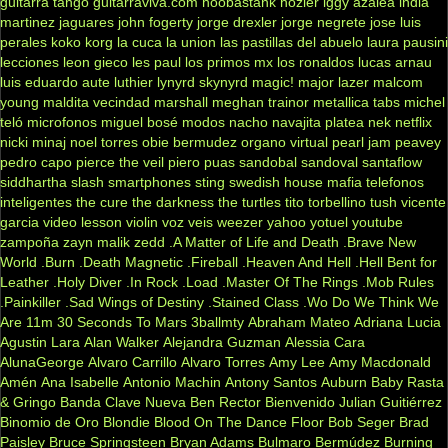
guitarra tango
guitarraviva.com
hoobastank
hozier
iggy azalea
india
martinez
jaguares
john fogerty
jorge drexler
jorge negrete
jose luis
perales
koko
korg
la cuca
la union
las pastillas del abuelo
laura pausini
lecciones
leon gieco
les paul
los primos mx
los ronaldos
lucas arnau
luis eduardo aute
luthier
lynyrd skynyrd
magic!
major lazer
malcom
young
maldita vecindad
marshall
meghan trainor
metallica tabs
michel
teló
microfonos
miguel bosé
modos
nacho
navajita platea
nek
netflix
nicki minaj
noel torres
obie bermudez
organo virtual
pearl jam
peavey
pedro capo
pierce the veil
piero
puas
sandobal
sandoval
santaflow
siddhartha
slash
smartphones
sting
swedish house mafia
telefonos
inteligentes
the cure
the darkness
the turtles
tito torbellino
tush
vicente
garcia
video lesson
violin
voz veis
weezer
yahoo
yotuel
youtube
zampoña
zayn malik
zedd
.A Matter of Life and Death
.Brave New
World
.Burn
.Death Magnetic
.Fireball
.Heaven And Hell
.Hell Bent for
Leather
.Holy Diver
.In Rock
.Load
.Master Of The Rings
.Mob Rules
.Painkiller
.Sad Wings of Destiny
.Stained Class
.Wo Do We Think We
Are
11m
30 Seconds To Mars
3ballmty
Abraham Mateo
Adriana Lucia
Agustin Lara
Alan Walker
Alejandra Guzman
Alessia Cara
AlunaGeorge
Alvaro Carrillo
Alvaro Torres
Amy Lee
Amy Macdonald
Amén
Ana Isabelle
Antonio Machin
Antony Santos
Auburn
Baby Rasta
& Gringo
Banda Clave Nueva
Ben Rector
Bienvenido Julian Guitiérrez
Binomio de Oro
Blondie
Blood On The Dance Floor
Bob Seger
Brad
Paisley
Bruce Springsteen
Bryan Adams
Bulmaro Bermúdez
Burning