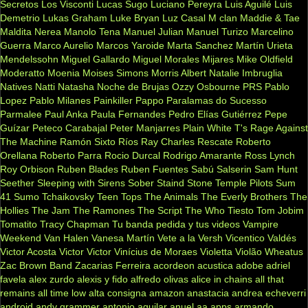
Secretos
Los Visconti
Lucas Sugo
Luciano Pereyra
Luis Aguilé
Luis
Demetrio
Lukas Graham
Luke Bryan
Luz Casal
M clan
Maddie & Tae
Maldita Nerea
Manolo Tena
Manuel Julian
Manuel Turizo
Marcelino
Guerra
Marco Aurelio
Marcos Yaroide
Marta Sanchez
Martín Urieta
Mendelssohn
Miguel Gallardo
Miguel Morales
Mijares
Mike Oldfield
Moderatto
Moenia
Moises Simons
Morris Albert
Natalie Imbruglia
Natives
Natti Natasha
Noche de Brujas
Ozzy Osbourne
PRS
Pablo
Lopez
Pablo Milanes
Painkiller
Pappo
Paralamas do Sucesso
Parmalee
Paul Anka
Paula Fernandes
Pedro Elías Gutiérrez
Pepe
Guízar
Peteco Carabajal
Peter Manjarres
Plain White T's
Rage Against
The Machine
Ramón Sixto Ríos
Ray Charles
Rescate
Roberto
Orellana
Roberto Parra
Rocio Durcal
Rodrigo Amarante
Ross Lynch
Roy Orbison
Ruben Blades
Ruben Fuentes
Sabú
Salserin
Sam Hunt
Seether
Sleeping with Sirens
Sober
Staind
Stone Temple Pilots
Sum
41
Sumo
Tchaikovsky
Teen Tops
The Animals
The Everly Brothers
The
Hollies
The Jam
The Ramones
The Script
The Who
Tiesto
Tom Jobim
Tomatito
Tracy Chapman
Tu banda pedida y tus videos
Vampire
Weekend
Van Halen
Vanesa Martín
Vete a la Versh
Vicentico Valdés
Victor Acosta
Victor Victor
Vinícius de Moraes
Violetta
Violão
Wheatus
Zac Brown Band
Zacarias Ferreira
acordeon
acustica
adobe
adriel
favela
alex zurdo
alexis y fido
alfredo olivas
alice in chains
all that
remains
all time low
alta consigna
amazon
anastacia
andrea echeverri
android
andy grammer
antonio aguilar
anuel aa
apps
armando