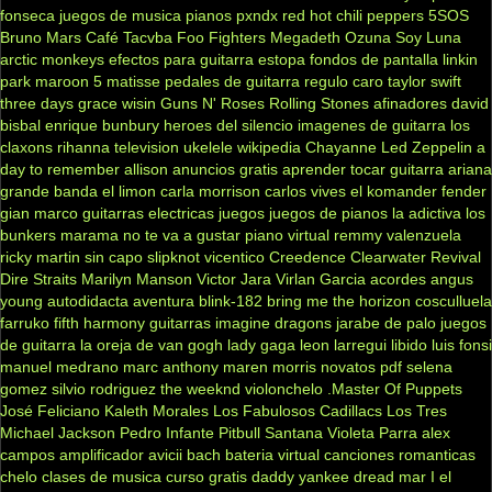
fonseca
juegos de musica
pianos
pxndx
red hot chili peppers
5SOS
Bruno Mars
Café Tacvba
Foo Fighters
Megadeth
Ozuna
Soy Luna
arctic monkeys
efectos para guitarra
estopa
fondos de pantalla
linkin
park
maroon 5
matisse
pedales de guitarra
regulo caro
taylor swift
three days grace
wisin
Guns N' Roses
Rolling Stones
afinadores
david
bisbal
enrique bunbury
heroes del silencio
imagenes de guitarra
los
claxons
rihanna
television
ukelele
wikipedia
Chayanne
Led Zeppelin
a
day to remember
allison
anuncios gratis
aprender tocar guitarra
ariana
grande
banda el limon
carla morrison
carlos vives
el komander
fender
gian marco
guitarras electricas
juegos
juegos de pianos
la adictiva
los
bunkers
marama
no te va a gustar
piano virtual
remmy valenzuela
ricky martin
sin capo
slipknot
vicentico
Creedence Clearwater Revival
Dire Straits
Marilyn Manson
Victor Jara
Virlan Garcia
acordes
angus
young
autodidacta
aventura
blink-182
bring me the horizon
cosculluela
farruko
fifth harmony
guitarras
imagine dragons
jarabe de palo
juegos
de guitarra
la oreja de van gogh
lady gaga
leon larregui
libido
luis fonsi
manuel medrano
marc anthony
maren morris
novatos
pdf
selena
gomez
silvio rodriguez
the weeknd
violonchelo
.Master Of Puppets
José Feliciano
Kaleth Morales
Los Fabulosos Cadillacs
Los Tres
Michael Jackson
Pedro Infante
Pitbull
Santana
Violeta Parra
alex
campos
amplificador
avicii
bach
bateria virtual
canciones romanticas
chelo
clases de musica
curso gratis
daddy yankee
dread mar I
el