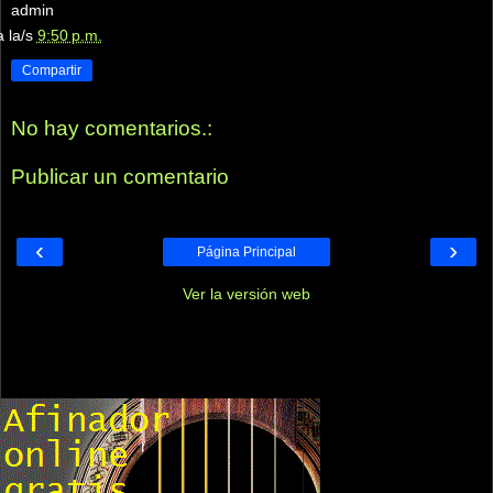
admin
a la/s
9:50 p.m.
Compartir
No hay comentarios.:
Publicar un comentario
‹
›
Página Principal
Ver la versión web