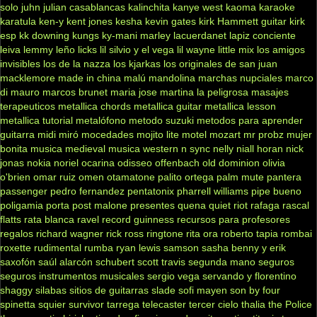
solo
juhn
julian casablancas
kalinchita
kanye west
kaoma
karaoke
karatula
ken-y
kent jones
kesha
kevin gates
kirk Hammett guitar
kirk
esp
kk downing
kungs
ky-mani marley
lacuerdanet
lapiz conciente
leiva
lemmy
leño
licks
lil silvio y el vega
lil wayne
little mix
los amigos
invisibles
los de la nazza
los kjarkas
los originales de san juan
macklemore
made in china
malú
mandolina
marchas nupciales
marco
di mauro
marcos brunet
maria jose
martina la peligrosa
masajes
terapeuticos
metallica chords
metallica guitar
metallica lesson
metallica tutorial
metalófono
metodo suzuki
metodos para aprender
guitarra
midi
miró
mocedades
mojito lite
motel
mozart
mr probz
mujer
bonita
musica medieval
musica western
n sync
nelly
niall horan
nick
jonas
nokia
noriel
ocarina
odisseo
offenbach
old dominion
olivia
o'brien
omar ruiz
omen
otamatone
palito ortega
palm mute
pantera
passenger
pedro fernandez
pentatonix
pharrell williams
pipe bueno
poligamia
porta
post malone
presentes
quena
quiet riot
rafaga
rascal
flatts
rata blanca
ravel
record guinness
recursos para profesores
regalos
richard wagner
rick ross
ringtone
rita ora
roberto tapia
rombai
roxette
rudimental
rumba
ryan lewis
samson
sasha benny y erik
saxofón
saúl alarcón
schubert
scott travis
segunda mano
seguros
seguros instrumentos musicales
sergio vega
servando y florentino
shaggy
silabas
sitios de guitarras
slade
sofi mayen
son by four
spinetta
squier
survivor
tarrega
telecaster
tercer cielo
thalia
the Police